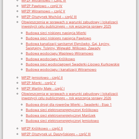
MPZP Witramowo – część IV
MPZP Pawłowo – część IV
MPZP Witramowo – część V
MPZP Olsztynek Wschód – część III
Obwieszczenia w sprawach o warunki zabudowy i lokalizacji
inwestycji celu publicznego – rok wszczęcia sprawy 2025
Budowa sieci niskiego napięcia Mierki
Budowa sieci niskiego napięcia Pawłowo
Budowa kanalizacji sanitarnej Elgnówko, Gaj, Łęciny,
Świętajny, Tolejny, Wigwałd, Wilkowo, Zawady
Budowa wodociągu Waplewo-Witramowo
Budowa wodociągu Królikowo
Budowa sieci wodociągowej Swaderki-Lipowo Kurkowskie
Budowa wodociągu i kanalizacji Witramowo
MPZP Jemiołowo - część II
MPZP Mierki - część V
MPZP Warlity Małe - część I
Obwieszczenia w sprawach o warunki zabudowy i lokalizacji
inwestycji celu publicznego – rok wszczęcia sprawy 2026
Budowa drogi dla rowerów Mierki – Swaderki - Etap 1
Budowa sieci elektroenergetycznej Królikowo
Budowa sieci elektroenergetycznej Marózek
Budowa sieci elektroenergetycznej Jemiołowo
MPZP Królikowo – część II
MPZP Olsztynek ul. Daszyńskiego – część III