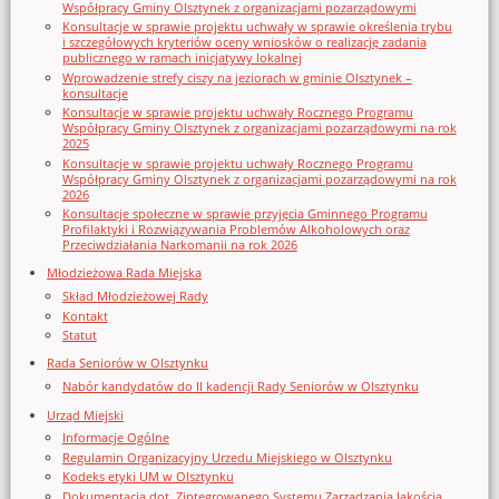
Współpracy Gminy Olsztynek z organizacjami pozarządowymi
Konsultacje w sprawie projektu uchwały w sprawie określenia trybu
i szczegółowych kryteriów oceny wniosków o realizację zadania
publicznego w ramach inicjatywy lokalnej
Wprowadzenie strefy ciszy na jeziorach w gminie Olsztynek –
konsultacje
Konsultacje w sprawie projektu uchwały Rocznego Programu
Współpracy Gminy Olsztynek z organizacjami pozarządowymi na rok
2025
Konsultacje w sprawie projektu uchwały Rocznego Programu
Współpracy Gminy Olsztynek z organizacjami pozarządowymi na rok
2026
Konsultacje społeczne w sprawie przyjęcia Gminnego Programu
Profilaktyki i Rozwiązywania Problemów Alkoholowych oraz
Przeciwdziałania Narkomanii na rok 2026
Młodzieżowa Rada Miejska
Skład Młodzieżowej Rady
Kontakt
Statut
Rada Seniorów w Olsztynku
Nabór kandydatów do II kadencji Rady Seniorów w Olsztynku
Urząd Miejski
Informacje Ogólne
Regulamin Organizacyjny Urzedu Miejskiego w Olsztynku
Kodeks etyki UM w Olsztynku
Dokumentacja dot. Zintegrowanego Systemu Zarządzania Jakością