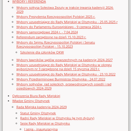
WYBORY I REFERENDA
Wybory sołtysa Sołectwa Zezuty w trakcie trwania kadencji 2024-
2029
Wybory Prezydenta Rzeczypospolitej Polskiej 2025 r.
Wybory uzupełniające do Rady Miejskiej w Olsztynku - 25.05.2025 r
Wybory do Parlamentu Europejskiego - 9 czerwca 2024 r.
Wybory samorządowe 2024 r. - 7.04.2024
Referendum zarządzone na dzień 15.10.2023 r.
Wybory do Sejmu Rzeczypospolitej Polskiej i Senatu
Rzeczypospolitej Polskiej - 15.10.2023
Szkolenie dla członków OKW
Wybory ławników sądów powszechnych na kadencję 2024-2027
Wybory uzupełniające do Rady Miejskiej w Olsztynku w okręgu
wyborczym nr 3 zarządzone na dzień 15 stycznia 2023 r.
Wybory uzupełniające do Rady Miejskiej w Olsztynku - 23.10.2022
Wybory Przedterminowe Burmistrza Olsztynka - 24.07.2022
Wybory sołtysów, rad sołeckich, przewodniczących osiedli i rad
osiedlowych 2024-2029
Ogłoszenia Biura Rady Miejskiej
Władze Gminy Olsztynek
Rada Miejska kadencja 2024-2029
Statut Gminy Olsztynek
Radni Rady Miejskiej w Olsztynku (w tym dyżury)
Sesje Rady Miejskiej w Olsztynku
I sesja - inauguracyjna