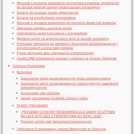
Wniosek o wydanie zezwolenia na przejazd pojazdów ciężarowych
po drodze gminnej objętej ograniczeniem tonażowym
Dotacje do budowy studni głębinowych
Dotacje na przydomowe oczyszczalnie
Wniosek o wydanie zezwolenia na usunięcie drzew lub krzewów
Zgłoszenie zamiaru usunięcia drzew
Uzgodnienie zasad korzystania z przystanków
Wydanie opinii na wykorzystanie dróg w sposób szczególny
Formularz zgłoszenia do ewidencji zbiorników bezodpływowych i
przydomowych oczyszczalni ścieków
Pismo dotyczące aktu planowania przestrzennego
modeLOWE przestrzenie edukacji i integracji w Gminie Olsztynek
Ochrona Środowiska
Rolnictwo
Szacowanie szkód spowodowanych przez zwierzęta łowne
Szacowanie szkód spowodowanych niekorzystnymi zjawiskami
atmosferycznymi
Komunikaty dla rolników
Zasady stosowania środków ochrony roślin
PLANY I PROGRAMY
„PROGRAM OCHRONY ŚRODOWISKA DLA GMINY OLSZTYNEK
NA LATA 2019-2022 Z PERSPEKTYWĄ DO ROKU 2026”
Program opieki nad zwierzętami bezdomnymi
Ogloszenie Powiatowego Lekarza Weterynarii w Olsztynie