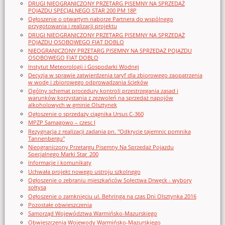
DRUGI NIEOGRANICZONY PRZETARG PISEMNY NA SPRZEDAŻ
POJAZDU SPECJALNEGO STAR 200 PM 18P
Ogłoszenie o otwartym naborze Partnera do wspólnego
przygotowania i realizacji projektu
DRUGI NIEOGRANICZONY PRZETARG PISEMNY NA SPRZEDAŻ
POJAZDU OSOBOWEGO FIAT DOBLO
NIEOGRANICZONY PRZETARG PISEMNY NA SPRZEDAŻ POJAZDU
OSOBOWEGO FIAT DOBLO
Instytut Meteorologii i Gospodarki Wodnej
Decyzja w sprawie zatwierdzenia taryf dla zbiorowego zaopatrzenia
w wodę i zbiorowego odprowadzania ścieków
Ogólny schemat procedury kontroli przestrzegania zasad i
warunków korzystania z zezwoleń na sprzedaż napojów
alkoholowych w gminie Olsztynek
Ogłoszenie o sprzedaży ciągnika Ursus C-360
MPZP Samagowo – czesc I
Rezygnacja z realizacji zadania pn. "Odkrycie tajemnic pomnika
Tannenbergu"
Nieograniczony Przetargu Pisemny Na Sprzedaż Pojazdu
Specjalnego Marki Star_200
Informacje i komunikaty
Uchwała projekt nowego ustroju szkolnego
Ogłoszenie o zebraniu mieszkańców Sołectwa Drwęck - wybory
sołtysa
Ogłoszenie o zamknięciu ul. Behringa na czas Dni Olsztynka 2016
Pozostałe obwieszczenia
Samorząd Województwa Warmińsko-Mazurskiego
Obwieszczenia Wojewody Warmińsko-Mazurskiego