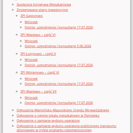
Społeczna Inicjatywa Mieszkaniowa
Zintegrowane plany inwestycyjne
ZPI Gąsiorowo
Wniosek
Opinie, uzgodnienia i konsultacje 17.07.2026
ZPI Waplewo – część VI
Wniosek
Opinie, uzgodnienia i konsultacje 5.06.2026
ZPI Łutynowo – część II
Wniosek
Opinie, uzgodnienia i konsultacje 17.07.2026
ZPI Witramowo – część VI
Wniosek
Opinie, uzgodnienia i konsultacje 17.07.2026
ZPI Waplewo – część VII
Wniosek
Opinie, uzgodnienia i konsultacje 17.07.2026
Ogłoszenia Warmińsko-Mazurskiego Urzędu Wojewódzkiego
Ogłoszenie o najmie lokalu mieszkalnego w Elgnówku
Ogłoszenie o zamiarze wyboru operatora
Ogłoszenie o zamiarze wyboru operatora publicznego transportu
zbiorowego w trybie przetargu nieograniczonego