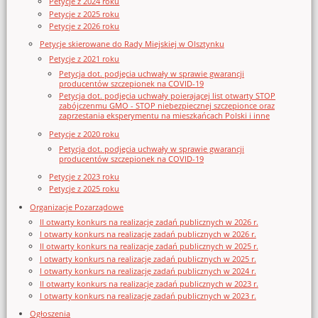
Petycje z 2024 roku
Petycje z 2025 roku
Petycje z 2026 roku
Petycje skierowane do Rady Miejskiej w Olsztynku
Petycje z 2021 roku
Petycja dot. podjęcia uchwały w sprawie gwarancji
producentów szczepionek na COVID-19
Petycja dot. podjęcia uchwały poierającej list otwarty STOP
zabójczenmu GMO - STOP niebezpiecznej szczepionce oraz
zaprzestania eksperymentu na mieszkańcach Polski i inne
Petycje z 2020 roku
Petycja dot. podjęcia uchwały w sprawie gwarancji
producentów szczepionek na COVID-19
Petycje z 2023 roku
Petycje z 2025 roku
Organizacje Pozarządowe
II otwarty konkurs na realizację zadań publicznych w 2026 r.
I otwarty konkurs na realizację zadań publicznych w 2026 r.
II otwarty konkurs na realizację zadań publicznych w 2025 r.
I otwarty konkurs na realizację zadań publicznych w 2025 r.
I otwarty konkurs na realizację zadań publicznych w 2024 r.
II otwarty konkurs na realizację zadań publicznych w 2023 r.
I otwarty konkurs na realizację zadań publicznych w 2023 r.
Ogłoszenia