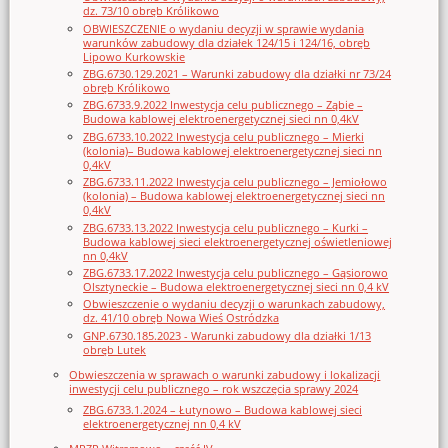
dz. 73/10 obręb Królikowo
OBWIESZCZENIE o wydaniu decyzji w sprawie wydania
warunków zabudowy dla działek 124/15 i 124/16, obręb
Lipowo Kurkowskie
ZBG.6730.129.2021 – Warunki zabudowy dla działki nr 73/24
obręb Królikowo
ZBG.6733.9.2022 Inwestycja celu publicznego – Ząbie –
Budowa kablowej elektroenergetycznej sieci nn 0,4kV
ZBG.6733.10.2022 Inwestycja celu publicznego – Mierki
(kolonia)– Budowa kablowej elektroenergetycznej sieci nn
0,4kV
ZBG.6733.11.2022 Inwestycja celu publicznego – Jemiołowo
(kolonia) – Budowa kablowej elektroenergetycznej sieci nn
0,4kV
ZBG.6733.13.2022 Inwestycja celu publicznego – Kurki –
Budowa kablowej sieci elektroenergetycznej oświetleniowej
nn 0,4kV
ZBG.6733.17.2022 Inwestycja celu publicznego – Gąsiorowo
Olsztyneckie – Budowa elektroenergetycznej sieci nn 0,4 kV
Obwieszczenie o wydaniu decyzji o warunkach zabudowy,
dz. 41/10 obręb Nowa Wieś Ostródzka
GNP.6730.185.2023 - Warunki zabudowy dla działki 1/13
obręb Lutek
Obwieszczenia w sprawach o warunki zabudowy i lokalizacji
inwestycji celu publicznego – rok wszczęcia sprawy 2024
ZBG.6733.1.2024 – Łutynowo – Budowa kablowej sieci
elektroenergetycznej nn 0,4 kV