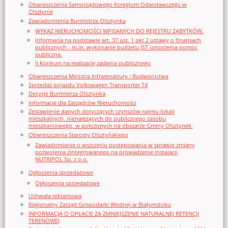
Obwieszczenia Samorządowego Kolegium Odwoławczego w
Olsztynie
Zawiadomienia Burmistrza Olsztynka
WYKAZ NIERUCHOMOŚCI WPISANYCH DO REJESTRU ZABYTKÓW.
Informacja na podstawie art. 37 ust. 1 pkt 2 ustawy o finansach
publicznych - m.in. wykonanie budżetu JST umorzenia pomoc
publiczna.
II Konkurs na realizację zadania publicznego
Obwieszczenia Ministra Infrastruktury i Budwonictwa
Sprzedaż pojazdu Volkswagen Transporter T4
Decyzje Burmistrza Olsztynka
Informacje dla Zarządców Nieruchomości
Zestawienie danych dotyczących czynszów najmu lokali
mieszkalnych, nienależących do publicznego zasobu
mieszkaniowego, w położonych na obszarze Gminy Olsztynek.
Obwieszczenia Starosty Olsztyńskiego
Zawiadomienie o wszczęciu postępowania w sprawie zmiany
pozwolenia zintegrowanego na prowadzenie instalacji
NUTRIPOL Sp. z o.o.
Ogłoszenia sprzedażowe
Ogłoszenia sprzedażowe
Uchwała reklamowa
Regionalny Zarząd Gospodarki Wodnej w Białymstoku
INFORMACJA O OPŁACIE ZA ZMNIEJSZENIE NATURALNEJ RETENCJI
TERENOWEJ