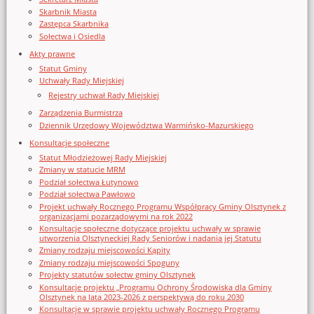
Skarbnik Miasta
Zastępca Skarbnika
Sołectwa i Osiedla
Akty prawne
Statut Gminy
Uchwały Rady Miejskiej
Rejestry uchwał Rady Miejskiej
Zarządzenia Burmistrza
Dziennik Urzędowy Województwa Warmińsko-Mazurskiego
Konsultacje społeczne
Statut Młodzieżowej Rady Miejskiej
Zmiany w statucie MRM
Podział sołectwa Łutynowo
Podział sołectwa Pawłowo
Projekt uchwały Rocznego Programu Współpracy Gminy Olsztynek z
organizacjami pozarządowymi na rok 2022
Konsultacje społeczne dotyczące projektu uchwały w sprawie
utworzenia Olsztyneckiej Rady Seniorów i nadania jej Statutu
Zmiany rodzaju miejscowości Kąpity
Zmiany rodzaju miejscowości Spoguny
Projekty statutów sołectw gminy Olsztynek
Konsultacje projektu „Programu Ochrony Środowiska dla Gminy
Olsztynek na lata 2023-2026 z perspektywą do roku 2030
Konsultacje w sprawie projektu uchwały Rocznego Programu