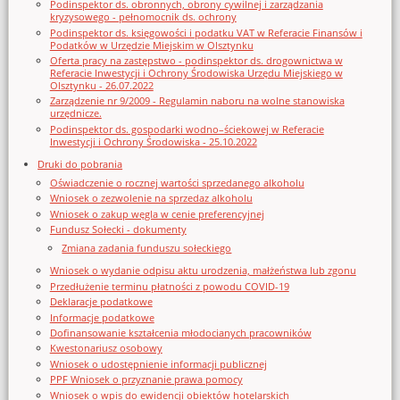
Podinspektor ds. obronnych, obrony cywilnej i zarządzania
kryzysowego - pełnomocnik ds. ochrony
Podinspektor ds. księgowości i podatku VAT w Referacie Finansów i
Podatków w Urzędzie Miejskim w Olsztynku
Oferta pracy na zastępstwo - podinspektor ds. drogownictwa w
Referacie Inwestycji i Ochrony Środowiska Urzędu Miejskiego w
Olsztynku - 26.07.2022
Zarządzenie nr 9/2009 - Regulamin naboru na wolne stanowiska
urzędnicze.
Podinspektor ds. gospodarki wodno–ściekowej w Referacie
Inwestycji i Ochrony Środowiska - 25.10.2022
Druki do pobrania
Oświadczenie o rocznej wartości sprzedanego alkoholu
Wniosek o zezwolenie na sprzedaz alkoholu
Wniosek o zakup węgla w cenie preferencyjnej
Fundusz Sołecki - dokumenty
Zmiana zadania funduszu sołeckiego
Wniosek o wydanie odpisu aktu urodzenia, małżeństwa lub zgonu
Przedłużenie terminu płatności z powodu COVID-19
Deklaracje podatkowe
Informacje podatkowe
Dofinansowanie kształcenia młodocianych pracowników
Kwestonariusz osobowy
Wniosek o udostępnienie informacji publicznej
PPF Wniosek o przyznanie prawa pomocy
Wniosek o wpis do ewidencji obiektów hotelarskich