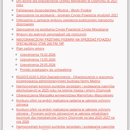
Dni wolne dla pracowników Urzędu Miejskiego w Olsztynku w 2021
roku
Państwowe Gospodarstwo Wodne - Wody Polskie
Zaproszenie na spotkanie - program Czyste Powietrze grudzień 2021
Ogłoszenie o zamiarze wyboru operatora publicznego transportu
zbiorowego
Zaproszenie na spotkania Czyste Powietrze Czyste Mieszkanie
Wybory do walnych zgromadzeń izb rolniczych
NIEOGRANICZONY PRZETARG PISEMNY NA SPRZEDAŻ POJAZDU
SPECJALNEGO STAR 200 PM 18P
Plan ogólny gminy
Uzgodnienia 16.02.2026
Uzgodnienia 13.05.2026
Uzgodnienia 29.05.2026
Projekt przekazany do uchwalenia
RGGIOŚ.6220.5.2024 Zawiadomienie - Obwieszczenie o wszczęciu
postępowania administracyjnego budowa farmy Mielno
Harmonogram kontroli punktów sprzedaży i podawania napojów
alkoholowych w 2025 roku na terenie miasta i gminy Olsztynek
Obwieszczenia Marszałka województwa Warmińsko-Mazurskiego
Konkurs ofert na wybór realizatora zadania w zakresie ochrony
zdrowia
Konkurs ofert na wybór realizatora zadania w zakresie ochrony
zdrowia - Program polityki zdrowotnej w zakresie rehabilitacji
leczniczej dla mieszkańców Gminy Olsztynek na lata 2025-2027 na
rok 2026
Harmonogram kontroli punktów sprzedaży i podawania napojów