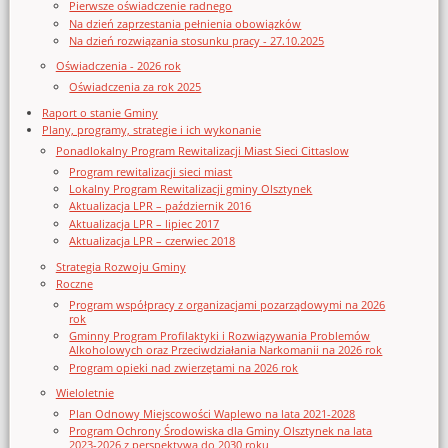
Pierwsze oświadczenie radnego
Na dzień zaprzestania pełnienia obowiązków
Na dzień rozwiązania stosunku pracy - 27.10.2025
Oświadczenia - 2026 rok
Oświadczenia za rok 2025
Raport o stanie Gminy
Plany, programy, strategie i ich wykonanie
Ponadlokalny Program Rewitalizacji Miast Sieci Cittaslow
Program rewitalizacji sieci miast
Lokalny Program Rewitalizacji gminy Olsztynek
Aktualizacja LPR – październik 2016
Aktualizacja LPR – lipiec 2017
Aktualizacja LPR – czerwiec 2018
Strategia Rozwoju Gminy
Roczne
Program współpracy z organizacjami pozarządowymi na 2026
rok
Gminny Program Profilaktyki i Rozwiązywania Problemów
Alkoholowych oraz Przeciwdziałania Narkomanii na 2026 rok
Program opieki nad zwierzętami na 2026 rok
Wieloletnie
Plan Odnowy Miejscowości Waplewo na lata 2021-2028
Program Ochrony Środowiska dla Gminy Olsztynek na lata
2023-2026 z perspektywą do 2030 roku