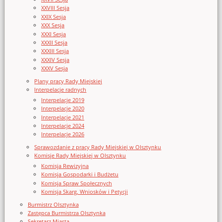
XXVIII Sesja
XXIX Sesja
XXX Sesja
XXXI Sesja
XXXII Sesja
XXXIII Sesja
XXXIV Sesja
XXXV Sesja
Plany pracy Rady Miejskiej
Interpelacje radnych
Interpelacje 2019
Interpelacje 2020
Interpelacje 2021
Interpelacje 2024
Interpelacje 2026
Sprawozdanie z pracy Rady Miejskiej w Olsztynku
Komisje Rady Miejskiej w Olsztynku
Komisja Rewizyjna
Komisja Gospodarki i Budżetu
Komisja Spraw Społecznych
Komisja Skarg, Wniosków i Petycji
Burmistrz Olsztynka
Zastępca Burmistrza Olsztynka
Sekretarz Miasta