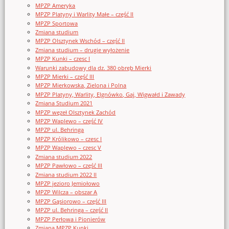
MPZP Ameryka
MPZP Platyny i Warlity Małe – część II
MPZP Sportowa
Zmiana studium
MPZP Olsztynek Wschód – część II
Zmiana studium – drugie wyłożenie
MPZP Kunki – czesc I
Warunki zabudowy dla dz. 380 obręb Mierki
MPZP Mierki – część III
MPZP Mierkowska, Zielona i Polna
MPZP Platyny, Warlity, Elgnówko, Gaj, Wigwałd i Zawady
Zmiana Studium 2021
MPZP węzeł Olsztynek Zachód
MPZP Waplewo – część IV
MPZP ul. Behringa
MPZP Królikowo – czesc I
MPZP Waplewo – czesc V
Zmiana studium 2022
MPZP Pawłowo – część III
Zmiana studium 2022 II
MPZP jezioro Jemiołowo
MPZP Wilcza – obszar A
MPZP Gąsiorowo – część III
MPZP ul. Behringa – część II
MPZP Perłowa i Pionierów
Zmiana MPZP Kunki