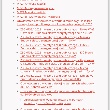
MPZP Ameryka-część II
MPZP Mrongowiusza-część VI
MPZP Mierki – część IV
MPZP ul. Grunwaldzka i Mazurska
Obwieszczenia w sprawach o warunki zabudowy i lokalizacji
inwestycji celu publicznego – rok wszczęcia sprawy do 2023
ZBG.6733.1.2022 Inwestycja celu publicznego – Nowa Wieś
Ostródzka – Budowa elektroenergetycznej sieci nn 0,4kV
ZBG.6733.2.2022 Inwestycja celu publicznego – Mańki –
Budowa elektroenergetycznej sieci nn 0,4kV
ZBG.6733.3.2022 Inwestycja celu publicznego – Lutek –
Budowa elektroenergetycznej sieci nn 0,4kV
ZBG.6733.4.2022 Inwestycja celu publicznego – Królikowo –
Budowa elektroenergetycznej sieci nn 0,4kV
ZBG.6733.5.2022 Inwestycja celu publicznego – Gąsiorowo
Olsztyneckie – Budowa elektroenergetycznej sieci nn 0,4kV
ZBG.6733.6.2022 Inwestycja celu publicznego – Mierki
kolonia – Przebudowa elektroenergetycznej sieci nn 0,4kV
ZBG.6733.7.2022 Inwestycja celu publicznego – Jemiołowo –
Przebudowa elektroenergetycznej sieci nn 0,4kV
Obwieszczenie o wydaniu decyzji o warunkach zabudowy,
dz. 36/27 obręb Waplewo
Obwieszczenie o wydaniu decyzji o warunkach zabudowy,
dz. 36/26 obręb Waplewo
Obwieszczenie o wydaniu decyzji o warunkach
zabudowy, dz. 36/26 obręb Waplewo
Obwieszczenie o wydaniu decyzji o warunkach zabudowy,