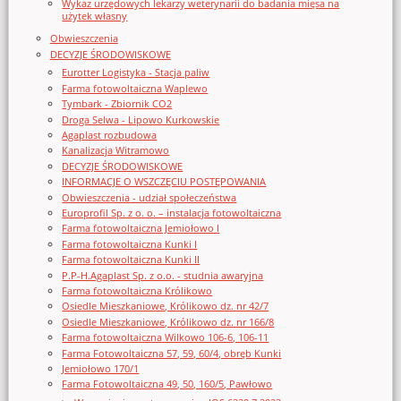
Wykaz urzędowych lekarzy weterynarii do badania mięsa na
użytek własny
Obwieszczenia
DECYZJE ŚRODOWISKOWE
Eurotter Logistyka - Stacja paliw
Farma fotowoltaiczna Waplewo
Tymbark - Zbiornik CO2
Droga Selwa - Lipowo Kurkowskie
Agaplast rozbudowa
Kanalizacja Witramowo
DECYZJE ŚRODOWISKOWE
INFORMACJE O WSZCZĘCIU POSTĘPOWANIA
Obwieszczenia - udział społeczeństwa
Europrofil Sp. z o. o. – instalacja fotowoltaiczna
Farma fotowoltaiczna Jemiołowo I
Farma fotowoltaiczna Kunki I
Farma fotowoltaiczna Kunki II
P.P-H.Agaplast Sp. z o.o. - studnia awaryjna
Farma fotowoltaiczna Królikowo
Osiedle Mieszkaniowe, Królikowo dz. nr 42/7
Osiedle Mieszkaniowe, Królikowo dz. nr 166/8
Farma fotowoltaiczna Wilkowo 106-6, 106-11
Farma Fotowoltaiczna 57, 59, 60/4, obręb Kunki
Jemiołowo 170/1
Farma Fotowoltaiczna 49, 50, 160/5, Pawłowo