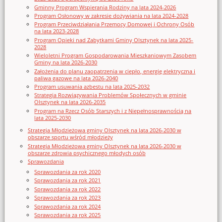
Gminny Program Wspierania Rodziny na lata 2024-2026
Program Osłonowy w zakresie dożywiania na lata 2024-2028
Program Przeciwdziałania Przemocy Domowej i Ochrony Osób
na lata 2023-2028
Program Opieki nad Zabytkami Gminy Olsztynek na lata 2025-
2028
Wieloletni Program Gospodarowania Mieszkaniowym Zasobem
Gminy na lata 2026-2030
Założenia do planu zaopatrzenia w ciepło, energię elektryczna i
paliwa gazowe na lata 2026-2040
Program usuwania azbestu na lata 2025-2032
Strategia Rozwiązywania Problemów Społecznych w gminie
Olsztynek na lata 2026-2035
Program na Rzecz Osób Starszych i z Niepełnosprawnością na
lata 2025-2030
Strategia Młodzieżowa gminy Olsztynek na lata 2026-2030 w
obszarze sportu wśród młodzieży
Strategia Młodzieżowa gminy Olsztynek na lata 2026-2030 w
obszarze zdrowia psychicznego młodych osób
Sprawozdania
Sprawozdania za rok 2020
Sprawozdania za rok 2021
Sprawozdania za rok 2022
Sprawozdania za rok 2023
Sprawozdania za rok 2024
Sprawozdania za rok 2025