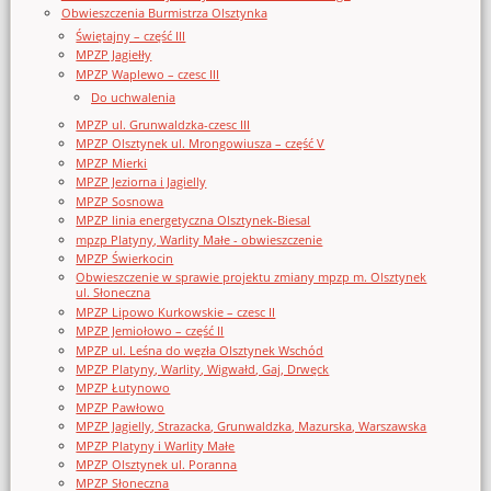
Obwieszczenia Burmistrza Olsztynka
Świętajny – część III
MPZP Jagiełły
MPZP Waplewo – czesc III
Do uchwalenia
MPZP ul. Grunwaldzka-czesc III
MPZP Olsztynek ul. Mrongowiusza – część V
MPZP Mierki
MPZP Jeziorna i Jagielly
MPZP Sosnowa
MPZP linia energetyczna Olsztynek-Biesal
mpzp Platyny, Warlity Małe - obwieszczenie
MPZP Świerkocin
Obwieszczenie w sprawie projektu zmiany mpzp m. Olsztynek
ul. Słoneczna
MPZP Lipowo Kurkowskie – czesc II
MPZP Jemiołowo – część II
MPZP ul. Leśna do węzła Olsztynek Wschód
MPZP Platyny, Warlity, Wigwałd, Gaj, Drwęck
MPZP Łutynowo
MPZP Pawłowo
MPZP Jagielly, Strazacka, Grunwaldzka, Mazurska, Warszawska
MPZP Platyny i Warlity Małe
MPZP Olsztynek ul. Poranna
MPZP Słoneczna