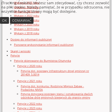
(Tracking Cookies). Możesz sam zdecydować, czy chcesz zezwolić
Wykazy z 2025 roku
na pliki cookie. Należy pamiętać, że w przypadku odrzucenia, nie
Wykazy z 2024 roku
wszystkie funkcje strony mogą być dostępne.
Wykazy z 2023 roku
Wykazy z 2022 roku
OK
ODMAWIAĆ
Wykazy z 2021 roku
Wykazy z 2020 roku
Wykazy z 2019 roku
Wykazy z 2018 roku
Dostęp do informacji publicznej
Ponowne wykorzystanie informacji publicznej
Skargi i wnioski
Petycje
Petycje skierowane do Burmistrza Olsztynka
Petycje z 2020 roku
Petycja dot. poprawy infrastruktury drogi gminnej nr
281409_5.0014
Petycje z 2021 roku
Petycja dot. konkursu: Rodzinne Miejsce Zabaw -
Podwórko NIVEA
Petycja dotycząca poprawy stanu i oznakowania dwóch
odcinków dróg gminnych biegących do granicy gminy
Petycje z 2022 roku
Petycje z 2023 roku