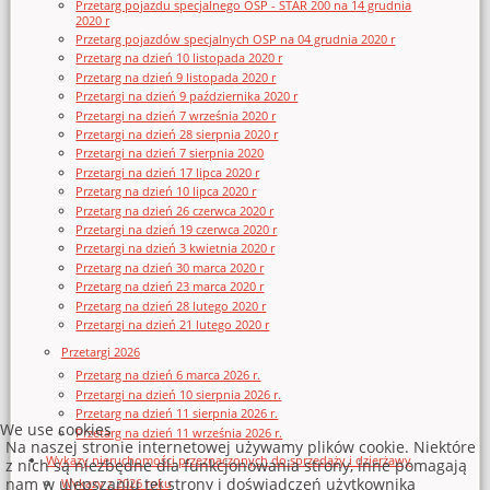
Przetarg pojazdu specjalnego OSP - STAR 200 na 14 grudnia
2020 r
Przetarg pojazdów specjalnych OSP na 04 grudnia 2020 r
Przetarg na dzień 10 listopada 2020 r
Przetarg na dzień 9 listopada 2020 r
Przetargi na dzień 9 października 2020 r
Przetargi na dzień 7 września 2020 r
Przetargi na dzień 28 sierpnia 2020 r
Przetargi na dzień 7 sierpnia 2020
Przetargi na dzień 17 lipca 2020 r
Przetarg na dzień 10 lipca 2020 r
Przetarg na dzień 26 czerwca 2020 r
Przetargi na dzień 19 czerwca 2020 r
Przetargi na dzień 3 kwietnia 2020 r
Przetarg na dzień 30 marca 2020 r
Przetarg na dzień 23 marca 2020 r
Przetarg na dzień 28 lutego 2020 r
Przetargi na dzień 21 lutego 2020 r
Przetargi 2026
Przetarg na dzień 6 marca 2026 r.
Przetargi na dzień 10 sierpnia 2026 r.
Przetarg na dzień 11 sierpnia 2026 r.
We use cookies
Przetarg na dzień 11 września 2026 r.
Na naszej stronie internetowej używamy plików cookie. Niektóre
Wykazy nieruchomości przeznaczonych do sprzedaży i dzierżawy
z nich są niezbędne dla funkcjonowania strony, inne pomagają
nam w ulepszaniu tej strony i doświadczeń użytkownika
Wykazy z 2026 roku