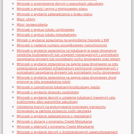
Wniosek o przeniesienie decyzji o warunkach zabudowy
Wniosek o wypis i wyrys z miejscowego planu
Wniosek o wydanie zaświadczenia o braku planu
Wzor_oferty
Wzor_sprawozdania
Wniosek o wykup lokalu użytkowego
Wniosek o wykup lokalu mieszkalnego
Wnisek o wydanie zezwolenia na wykreślenie hipoteki z KW
Wniosek o nadanie numeru porządkowego nieruchomości
Wniosek o wydanie zezwolenia na lokalizację w pasie drogowym
obiektów budowlanych lub urządzeń niezwiązanych z potrzebami
zarządzania drogami lub potrzebami ruchu drogowego oraz reklam
Wniosek o wydanie zezwolenia na zajęcie pasa drogowego w celu
umieszczenia urządzeń infrastruktury technicznej niezwiązanych z
potrzebami zarządzania drogami lub potrzebami ruchu drogowego
Wniosek o wydanie zezwolenia na zajęcie pasa drogowego drogi
gminnej w celu prowadzenia robót
Wniosek o uzgodnienie lokalizacji/przebudowy zjazdu
Wniosek o wydanie dowodu osobistego
Wniosek o wydanie decyzji o ustalenie lokalizacji inwestycji celu
publicznego albo warunków zabudowy
Udzielenia licencji na wykonywanie krajowego transportu
drogowego w zakresie przewozu osób taksówką
Wniosek o wydanie zaświadczenia o rewitalizacji
Wniosek o dotację z programu Ciepłe Mieszkanie
Wniosek o płatność z programu Ciepłe Mieszkanie
Wniosek o wydanie decyzji o środowiskowych uwarunkowaniach