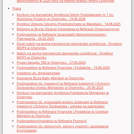
alkoholowych w 2026 roku na terenie miasta i gminy Olsztynek
Praca
Konkurs na stanowisko dyrektora Szkoły Podstawowej nr 1 im.
Noblistów Polskich w Olsztynku - 19.06.2026
Dyrektor Zespołu Szkolno-Przedszkolnego w Waplewie - 14.08.2025
Referent w Biurze Obsługi Interesanta w Referacie Organizacyjnym
Podinspektor w Referacie Gospodarki Nieruchomościami i
Planowania - 24.02.2025
Drugi nabór na wolne kierownicze stanowisko urzędnicze - Dyrektor
MOPS w Olsztynku
Nabór na wolne kierownicze stanowisko urzędnicze - Dyrektor
MOPS w Olsztynku
Prezes Zarządu TBS w Olsztynku - 27.09.2024
Podinspektor w Referacie Finansów i Podatków - 19.08.2024
Inspektor ds. drogownictwa
Kierownik Biura Rady Miejskiej w Olsztynku
Podinspektor ds. inwestycji w Referacie Inwestycji i Ochrony
Środowiska Urzędu Miejskiego w Olsztynku - 25.09.2023
Konkurs na stanowisko dyrektora Przedszkola Miejskiego w
Olsztynku
Podinspektor ds. gospodarki wodno-ściekowej w Referacie
Inwestycji i Ochrony Środowiska - umowa na zastępstwo
Podinspektor w Referacie Finansów i Podatków w Urzędzie
Miejskim w Olsztynku
Podinspektor/inspektor w Referacie Promocji
Podinspektor ds. obronnych, obrony cywilnej i zarządzania
kryzysowego