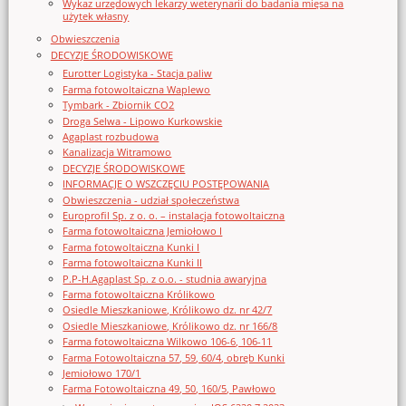
Wykaz urzędowych lekarzy weterynarii do badania mięsa na
użytek własny
Obwieszczenia
DECYZJE ŚRODOWISKOWE
Eurotter Logistyka - Stacja paliw
Farma fotowoltaiczna Waplewo
Tymbark - Zbiornik CO2
Droga Selwa - Lipowo Kurkowskie
Agaplast rozbudowa
Kanalizacja Witramowo
DECYZJE ŚRODOWISKOWE
INFORMACJE O WSZCZĘCIU POSTĘPOWANIA
Obwieszczenia - udział społeczeństwa
Europrofil Sp. z o. o. – instalacja fotowoltaiczna
Farma fotowoltaiczna Jemiołowo I
Farma fotowoltaiczna Kunki I
Farma fotowoltaiczna Kunki II
P.P-H.Agaplast Sp. z o.o. - studnia awaryjna
Farma fotowoltaiczna Królikowo
Osiedle Mieszkaniowe, Królikowo dz. nr 42/7
Osiedle Mieszkaniowe, Królikowo dz. nr 166/8
Farma fotowoltaiczna Wilkowo 106-6, 106-11
Farma Fotowoltaiczna 57, 59, 60/4, obręb Kunki
Jemiołowo 170/1
Farma Fotowoltaiczna 49, 50, 160/5, Pawłowo