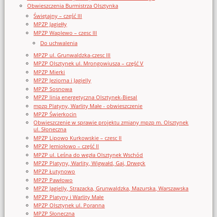
Obwieszczenia Burmistrza Olsztynka
Świętajny – część III
MPZP Jagiełły
MPZP Waplewo – czesc III
Do uchwalenia
MPZP ul. Grunwaldzka-czesc III
MPZP Olsztynek ul. Mrongowiusza – część V
MPZP Mierki
MPZP Jeziorna i Jagielly
MPZP Sosnowa
MPZP linia energetyczna Olsztynek-Biesal
mpzp Platyny, Warlity Małe - obwieszczenie
MPZP Świerkocin
Obwieszczenie w sprawie projektu zmiany mpzp m. Olsztynek
ul. Słoneczna
MPZP Lipowo Kurkowskie – czesc II
MPZP Jemiołowo – część II
MPZP ul. Leśna do węzła Olsztynek Wschód
MPZP Platyny, Warlity, Wigwałd, Gaj, Drwęck
MPZP Łutynowo
MPZP Pawłowo
MPZP Jagielly, Strazacka, Grunwaldzka, Mazurska, Warszawska
MPZP Platyny i Warlity Małe
MPZP Olsztynek ul. Poranna
MPZP Słoneczna