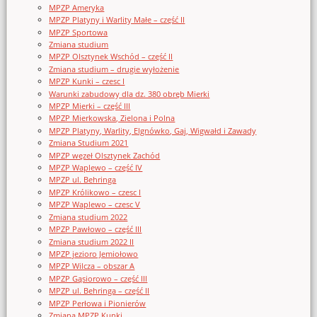
MPZP Ameryka
MPZP Platyny i Warlity Małe – część II
MPZP Sportowa
Zmiana studium
MPZP Olsztynek Wschód – część II
Zmiana studium – drugie wyłożenie
MPZP Kunki – czesc I
Warunki zabudowy dla dz. 380 obręb Mierki
MPZP Mierki – część III
MPZP Mierkowska, Zielona i Polna
MPZP Platyny, Warlity, Elgnówko, Gaj, Wigwałd i Zawady
Zmiana Studium 2021
MPZP węzeł Olsztynek Zachód
MPZP Waplewo – część IV
MPZP ul. Behringa
MPZP Królikowo – czesc I
MPZP Waplewo – czesc V
Zmiana studium 2022
MPZP Pawłowo – część III
Zmiana studium 2022 II
MPZP jezioro Jemiołowo
MPZP Wilcza – obszar A
MPZP Gąsiorowo – część III
MPZP ul. Behringa – część II
MPZP Perłowa i Pionierów
Zmiana MPZP Kunki