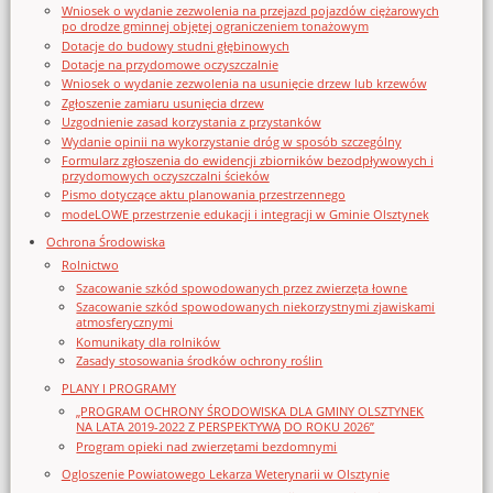
Wniosek o wydanie zezwolenia na przejazd pojazdów ciężarowych
po drodze gminnej objętej ograniczeniem tonażowym
Dotacje do budowy studni głębinowych
Dotacje na przydomowe oczyszczalnie
Wniosek o wydanie zezwolenia na usunięcie drzew lub krzewów
Zgłoszenie zamiaru usunięcia drzew
Uzgodnienie zasad korzystania z przystanków
Wydanie opinii na wykorzystanie dróg w sposób szczególny
Formularz zgłoszenia do ewidencji zbiorników bezodpływowych i
przydomowych oczyszczalni ścieków
Pismo dotyczące aktu planowania przestrzennego
modeLOWE przestrzenie edukacji i integracji w Gminie Olsztynek
Ochrona Środowiska
Rolnictwo
Szacowanie szkód spowodowanych przez zwierzęta łowne
Szacowanie szkód spowodowanych niekorzystnymi zjawiskami
atmosferycznymi
Komunikaty dla rolników
Zasady stosowania środków ochrony roślin
PLANY I PROGRAMY
„PROGRAM OCHRONY ŚRODOWISKA DLA GMINY OLSZTYNEK
NA LATA 2019-2022 Z PERSPEKTYWĄ DO ROKU 2026”
Program opieki nad zwierzętami bezdomnymi
Ogloszenie Powiatowego Lekarza Weterynarii w Olsztynie