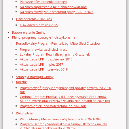
Pierwsze oświadczenie radnego
Na dzień zaprzestania pełnienia obowiązków
Na dzień rozwiązania stosunku pracy - 27.10.2025
Oświadczenia - 2026 rok
Oświadczenia za rok 2025
Raport o stanie Gminy
Plany, programy, strategie i ich wykonanie
Ponadlokalny Program Rewitalizacji Miast Sieci Cittaslow
Program rewitalizacji sieci miast
Lokalny Program Rewitalizacji gminy Olsztynek
Aktualizacja LPR – październik 2016
Aktualizacja LPR – lipiec 2017
Aktualizacja LPR – czerwiec 2018
Strategia Rozwoju Gminy
Roczne
Program współpracy z organizacjami pozarządowymi na 2026
rok
Gminny Program Profilaktyki i Rozwiązywania Problemów
Alkoholowych oraz Przeciwdziałania Narkomanii na 2026 rok
Program opieki nad zwierzętami na 2026 rok
Wieloletnie
Plan Odnowy Miejscowości Waplewo na lata 2021-2028
Program Ochrony Środowiska dla Gminy Olsztynek na lata
2023-2026 z perspektywą do 2030 roku