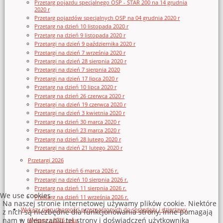
Przetarg pojazdu specjalnego OSP - STAR 200 na 14 grudnia
2020 r
Przetarg pojazdów specjalnych OSP na 04 grudnia 2020 r
Przetarg na dzień 10 listopada 2020 r
Przetarg na dzień 9 listopada 2020 r
Przetargi na dzień 9 października 2020 r
Przetargi na dzień 7 września 2020 r
Przetargi na dzień 28 sierpnia 2020 r
Przetargi na dzień 7 sierpnia 2020
Przetargi na dzień 17 lipca 2020 r
Przetarg na dzień 10 lipca 2020 r
Przetarg na dzień 26 czerwca 2020 r
Przetargi na dzień 19 czerwca 2020 r
Przetargi na dzień 3 kwietnia 2020 r
Przetarg na dzień 30 marca 2020 r
Przetarg na dzień 23 marca 2020 r
Przetarg na dzień 28 lutego 2020 r
Przetargi na dzień 21 lutego 2020 r
Przetargi 2026
Przetarg na dzień 6 marca 2026 r.
Przetargi na dzień 10 sierpnia 2026 r.
Przetarg na dzień 11 sierpnia 2026 r.
We use cookies
Przetarg na dzień 11 września 2026 r.
Na naszej stronie internetowej używamy plików cookie. Niektóre
Wykazy nieruchomości przeznaczonych do sprzedaży i dzierżawy
z nich są niezbędne dla funkcjonowania strony, inne pomagają
nam w ulepszaniu tej strony i doświadczeń użytkownika
Wykazy z 2026 roku