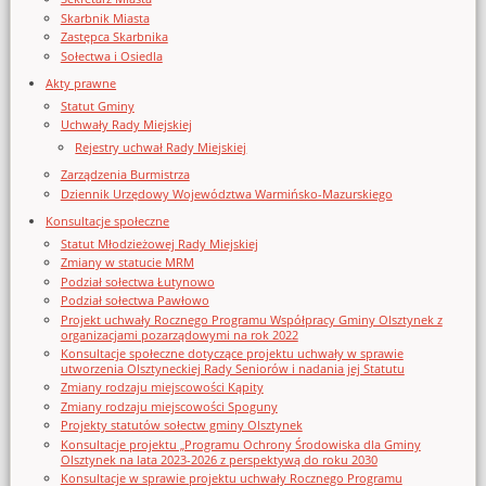
Skarbnik Miasta
Zastępca Skarbnika
Sołectwa i Osiedla
Akty prawne
Statut Gminy
Uchwały Rady Miejskiej
Rejestry uchwał Rady Miejskiej
Zarządzenia Burmistrza
Dziennik Urzędowy Województwa Warmińsko-Mazurskiego
Konsultacje społeczne
Statut Młodzieżowej Rady Miejskiej
Zmiany w statucie MRM
Podział sołectwa Łutynowo
Podział sołectwa Pawłowo
Projekt uchwały Rocznego Programu Współpracy Gminy Olsztynek z
organizacjami pozarządowymi na rok 2022
Konsultacje społeczne dotyczące projektu uchwały w sprawie
utworzenia Olsztyneckiej Rady Seniorów i nadania jej Statutu
Zmiany rodzaju miejscowości Kąpity
Zmiany rodzaju miejscowości Spoguny
Projekty statutów sołectw gminy Olsztynek
Konsultacje projektu „Programu Ochrony Środowiska dla Gminy
Olsztynek na lata 2023-2026 z perspektywą do roku 2030
Konsultacje w sprawie projektu uchwały Rocznego Programu