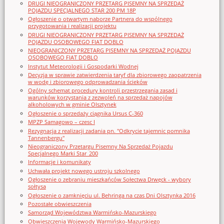
DRUGI NIEOGRANICZONY PRZETARG PISEMNY NA SPRZEDAŻ
POJAZDU SPECJALNEGO STAR 200 PM 18P
Ogłoszenie o otwartym naborze Partnera do wspólnego
przygotowania i realizacji projektu
DRUGI NIEOGRANICZONY PRZETARG PISEMNY NA SPRZEDAŻ
POJAZDU OSOBOWEGO FIAT DOBLO
NIEOGRANICZONY PRZETARG PISEMNY NA SPRZEDAŻ POJAZDU
OSOBOWEGO FIAT DOBLO
Instytut Meteorologii i Gospodarki Wodnej
Decyzja w sprawie zatwierdzenia taryf dla zbiorowego zaopatrzenia
w wodę i zbiorowego odprowadzania ścieków
Ogólny schemat procedury kontroli przestrzegania zasad i
warunków korzystania z zezwoleń na sprzedaż napojów
alkoholowych w gminie Olsztynek
Ogłoszenie o sprzedaży ciągnika Ursus C-360
MPZP Samagowo – czesc I
Rezygnacja z realizacji zadania pn. "Odkrycie tajemnic pomnika
Tannenbergu"
Nieograniczony Przetargu Pisemny Na Sprzedaż Pojazdu
Specjalnego Marki Star_200
Informacje i komunikaty
Uchwała projekt nowego ustroju szkolnego
Ogłoszenie o zebraniu mieszkańców Sołectwa Drwęck - wybory
sołtysa
Ogłoszenie o zamknięciu ul. Behringa na czas Dni Olsztynka 2016
Pozostałe obwieszczenia
Samorząd Województwa Warmińsko-Mazurskiego
Obwieszczenia Wojewody Warmińsko-Mazurskiego