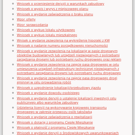
Wniosek o przeniesienie decyzji o warunkach zabudowy
Wniosek o wypis i wyrys z miejscowego planu
Wniosek o wydanie zaświadczenia o braku planu
Wzor_oferty
Wzor_sprawozdania
Wniosek o wykup lokalu użytkowego
Wniosek o wykup lokalu mieszkalnego
Wnisek o wydanie zezwolenia na wykreślenie hipoteki z KW
Wniosek o nadanie numeru porządkowego nieruchomości
Wniosek o wydanie zezwolenia na lokalizację w pasie drogowym
obiektów budowlanych lub urządzeń niezwiązanych z potrzebami
zarządzania drogami lub potrzebami ruchu drogowego oraz reklam
Wniosek o wydanie zezwolenia na zajęcie pasa drogowego w celu
umieszczenia urządzeń infrastruktury technicznej niezwiązanych z
potrzebami zarządzania drogami lub potrzebami ruchu drogowego
Wniosek o wydanie zezwolenia na zajęcie pasa drogowego drogi
gminnej w celu prowadzenia robót
Wniosek o uzgodnienie lokalizacji/przebudowy zjazdu
Wniosek o wydanie dowodu osobistego
Wniosek o wydanie decyzji o ustalenie lokalizacji inwestycji celu
publicznego albo warunków zabudowy
Udzielenia licencji na wykonywanie krajowego transportu
drogowego w zakresie przewozu osób taksówką
Wniosek o wydanie zaświadczenia o rewitalizacji
Wniosek o dotację z programu Ciepłe Mieszkanie
Wniosek o płatność z programu Ciepłe Mieszkanie
Wniosek o wydanie decyzji o środowiskowych uwarunkowaniach