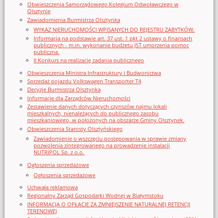
Obwieszczenia Samorządowego Kolegium Odwoławczego w
Olsztynie
Zawiadomienia Burmistrza Olsztynka
WYKAZ NIERUCHOMOŚCI WPISANYCH DO REJESTRU ZABYTKÓW.
Informacja na podstawie art. 37 ust. 1 pkt 2 ustawy o finansach
publicznych - m.in. wykonanie budżetu JST umorzenia pomoc
publiczna.
II Konkurs na realizację zadania publicznego
Obwieszczenia Ministra Infrastruktury i Budwonictwa
Sprzedaż pojazdu Volkswagen Transporter T4
Decyzje Burmistrza Olsztynka
Informacje dla Zarządców Nieruchomości
Zestawienie danych dotyczących czynszów najmu lokali
mieszkalnych, nienależących do publicznego zasobu
mieszkaniowego, w położonych na obszarze Gminy Olsztynek.
Obwieszczenia Starosty Olsztyńskiego
Zawiadomienie o wszczęciu postępowania w sprawie zmiany
pozwolenia zintegrowanego na prowadzenie instalacji
NUTRIPOL Sp. z o.o.
Ogłoszenia sprzedażowe
Ogłoszenia sprzedażowe
Uchwała reklamowa
Regionalny Zarząd Gospodarki Wodnej w Białymstoku
INFORMACJA O OPŁACIE ZA ZMNIEJSZENIE NATURALNEJ RETENCJI
TERENOWEJ