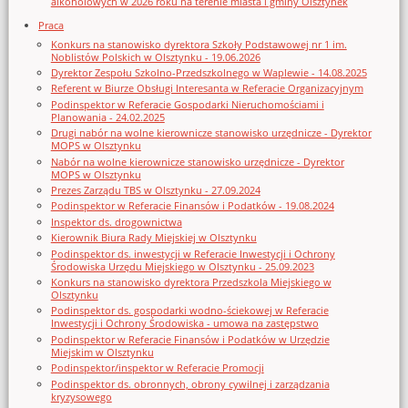
alkoholowych w 2026 roku na terenie miasta i gminy Olsztynek
Praca
Konkurs na stanowisko dyrektora Szkoły Podstawowej nr 1 im.
Noblistów Polskich w Olsztynku - 19.06.2026
Dyrektor Zespołu Szkolno-Przedszkolnego w Waplewie - 14.08.2025
Referent w Biurze Obsługi Interesanta w Referacie Organizacyjnym
Podinspektor w Referacie Gospodarki Nieruchomościami i
Planowania - 24.02.2025
Drugi nabór na wolne kierownicze stanowisko urzędnicze - Dyrektor
MOPS w Olsztynku
Nabór na wolne kierownicze stanowisko urzędnicze - Dyrektor
MOPS w Olsztynku
Prezes Zarządu TBS w Olsztynku - 27.09.2024
Podinspektor w Referacie Finansów i Podatków - 19.08.2024
Inspektor ds. drogownictwa
Kierownik Biura Rady Miejskiej w Olsztynku
Podinspektor ds. inwestycji w Referacie Inwestycji i Ochrony
Środowiska Urzędu Miejskiego w Olsztynku - 25.09.2023
Konkurs na stanowisko dyrektora Przedszkola Miejskiego w
Olsztynku
Podinspektor ds. gospodarki wodno-ściekowej w Referacie
Inwestycji i Ochrony Środowiska - umowa na zastępstwo
Podinspektor w Referacie Finansów i Podatków w Urzędzie
Miejskim w Olsztynku
Podinspektor/inspektor w Referacie Promocji
Podinspektor ds. obronnych, obrony cywilnej i zarządzania
kryzysowego