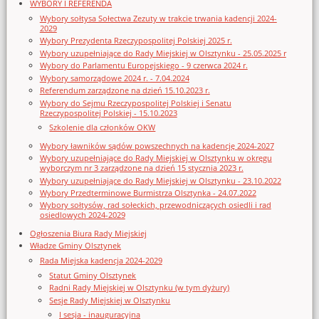
WYBORY I REFERENDA
Wybory sołtysa Sołectwa Zezuty w trakcie trwania kadencji 2024-
2029
Wybory Prezydenta Rzeczypospolitej Polskiej 2025 r.
Wybory uzupełniające do Rady Miejskiej w Olsztynku - 25.05.2025 r
Wybory do Parlamentu Europejskiego - 9 czerwca 2024 r.
Wybory samorządowe 2024 r. - 7.04.2024
Referendum zarządzone na dzień 15.10.2023 r.
Wybory do Sejmu Rzeczypospolitej Polskiej i Senatu
Rzeczypospolitej Polskiej - 15.10.2023
Szkolenie dla członków OKW
Wybory ławników sądów powszechnych na kadencję 2024-2027
Wybory uzupełniające do Rady Miejskiej w Olsztynku w okręgu
wyborczym nr 3 zarządzone na dzień 15 stycznia 2023 r.
Wybory uzupełniające do Rady Miejskiej w Olsztynku - 23.10.2022
Wybory Przedterminowe Burmistrza Olsztynka - 24.07.2022
Wybory sołtysów, rad sołeckich, przewodniczących osiedli i rad
osiedlowych 2024-2029
Ogłoszenia Biura Rady Miejskiej
Władze Gminy Olsztynek
Rada Miejska kadencja 2024-2029
Statut Gminy Olsztynek
Radni Rady Miejskiej w Olsztynku (w tym dyżury)
Sesje Rady Miejskiej w Olsztynku
I sesja - inauguracyjna