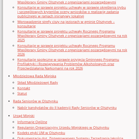
Współpracy Gminy Olsztynek z organizacjami pozarządowymi
Konsultacje w sprawie projektu uchwały w sprawie określenia trybu
i szczegółowych kryteriów oceny wniosków o realizację zadania
publicznego w ramach inicjatywy lokalnej
Wprowadzenie strefy ciszy na jeziorach w gminie Olsztynek –
konsultacje
Konsultacje w sprawie projektu uchwały Rocznego Programu
Współpracy Gminy Olsztynek z organizacjami pozarządowymi na rok
2025
Konsultacje w sprawie projektu uchwały Rocznego Programu
Współpracy Gminy Olsztynek z organizacjami pozarządowymi na rok
2026
Konsultacje społeczne w sprawie przyjęcia Gminnego Programu
Profilaktyki i Rozwiązywania Problemów Alkoholowych oraz
Przeciwdziałania Narkomanii na rok 2026
Młodzieżowa Rada Miejska
Skład Młodzieżowej Rady
Kontakt
Statut
Rada Seniorów w Olsztynku
Nabór kandydatów do II kadencji Rady Seniorów w Olsztynku
Urząd Miejski
Informacje Ogólne
Regulamin Organizacyjny Urzedu Miejskiego w Olsztynku
Kodeks etyki UM w Olsztynku
Dokumentacja dot. Zintegrowanego Systemu Zarządzania Jakością