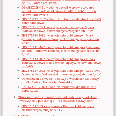
dz. 73/10 obręb Królikowo
OBWIESZCZENIE o wydaniu decyzji w sprawie wydania
warunków zabudowy dla działek 124/15 i 124/16, obręb
Lipowo Kurkowskie
ZBG.6730.129.2021 – Warunki zabudowy dla działki nr 73/24
obręb Królikowo
ZBG.6733.9.2022 Inwestycja celu publicznego – Ząbie –
Budowa kablowej elektroenergetycznej sieci nn 0,4kV
ZBG.6733.10.2022 Inwestycja celu publicznego – Mierki
(kolonia)– Budowa kablowej elektroenergetycznej sieci nn
0,4kV
ZBG.6733.11.2022 Inwestycja celu publicznego – Jemiołowo
(kolonia) – Budowa kablowej elektroenergetycznej sieci nn
0,4kV
ZBG.6733.13.2022 Inwestycja celu publicznego – Kurki –
Budowa kablowej sieci elektroenergetycznej oświetleniowej
nn 0,4kV
ZBG.6733.17.2022 Inwestycja celu publicznego – Gąsiorowo
Olsztyneckie – Budowa elektroenergetycznej sieci nn 0,4 kV
Obwieszczenie o wydaniu decyzji o warunkach zabudowy,
dz. 41/10 obręb Nowa Wieś Ostródzka
GNP.6730.185.2023 - Warunki zabudowy dla działki 1/13
obręb Lutek
Obwieszczenia w sprawach o warunki zabudowy i lokalizacji
inwestycji celu publicznego – rok wszczęcia sprawy 2024
ZBG.6733.1.2024 – Łutynowo – Budowa kablowej sieci
elektroenergetycznej nn 0,4 kV