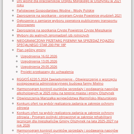
Dni wolne dla pracowników Urzędu Miejskiego w Olsztynku w 2021
roku
Państwowe Gospodarstwo Wodne - Wody Polskie
Zaproszenie na spotkanie - program Czyste Powietrze grudzień 2021
Ogłoszenie o zamiarze wyboru operatora publicznego transportu
zbiorowego
Zaproszenie na spotkania Czyste Powietrze Czyste Mieszkanie
Wybory do walnych zgromadzeń izb rolniczych
NIEOGRANICZONY PRZETARG PISEMNY NA SPRZEDAŻ POJAZDU
SPECJALNEGO STAR 200 PM 18P
Plan ogólny gminy
Uzgodnienia 16.02.2026
Uzgodnienia 13.05.2026
Uzgodnienia 29.05.2026
Projekt przekazany do uchwalenia
RGGIOŚ.6220.5.2024 Zawiadomienie - Obwieszczenie o wszczęciu
postępowania administracyjnego budowa farmy Mielno
Harmonogram kontroli punktów sprzedaży i podawania napojów
alkoholowych w 2025 roku na terenie miasta i gminy Olsztynek
Obwieszczenia Marszałka województwa Warmińsko-Mazurskiego
Konkurs ofert na wybór realizatora zadania w zakresie ochrony
zdrowia
Konkurs ofert na wybór realizatora zadania w zakresie ochrony
zdrowia - Program polityki zdrowotnej w zakresie rehabilitacji
leczniczej dla mieszkańców Gminy Olsztynek na lata 2025-2027 na
rok 2026
Harmonogram kontroli punktów sprzedaży i podawania napojów