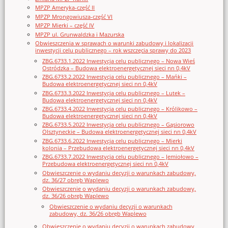
MPZP Ameryka-część II
MPZP Mrongowiusza-część VI
MPZP Mierki – część IV
MPZP ul. Grunwaldzka i Mazurska
Obwieszczenia w sprawach o warunki zabudowy i lokalizacji
inwestycji celu publicznego – rok wszczęcia sprawy do 2023
ZBG.6733.1.2022 Inwestycja celu publicznego – Nowa Wieś
Ostródzka – Budowa elektroenergetycznej sieci nn 0,4kV
ZBG.6733.2.2022 Inwestycja celu publicznego – Mańki –
Budowa elektroenergetycznej sieci nn 0,4kV
ZBG.6733.3.2022 Inwestycja celu publicznego – Lutek –
Budowa elektroenergetycznej sieci nn 0,4kV
ZBG.6733.4.2022 Inwestycja celu publicznego – Królikowo –
Budowa elektroenergetycznej sieci nn 0,4kV
ZBG.6733.5.2022 Inwestycja celu publicznego – Gąsiorowo
Olsztyneckie – Budowa elektroenergetycznej sieci nn 0,4kV
ZBG.6733.6.2022 Inwestycja celu publicznego – Mierki
kolonia – Przebudowa elektroenergetycznej sieci nn 0,4kV
ZBG.6733.7.2022 Inwestycja celu publicznego – Jemiołowo –
Przebudowa elektroenergetycznej sieci nn 0,4kV
Obwieszczenie o wydaniu decyzji o warunkach zabudowy,
dz. 36/27 obręb Waplewo
Obwieszczenie o wydaniu decyzji o warunkach zabudowy,
dz. 36/26 obręb Waplewo
Obwieszczenie o wydaniu decyzji o warunkach
zabudowy, dz. 36/26 obręb Waplewo
Obwieszczenie o wydaniu decyzji o warunkach zabudowy,