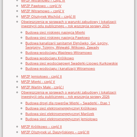
MPZP Witramowo – część IV
MPZP Pawłowo – część IV
MPZP Witramowo – część V
MPZP Olsztynek Wschód – część III
Obwieszczenia w sprawach o warunki zabudowy i lokalizacji
inwestycji celu publicznego – rok wszczęcia sprawy 2025
Budowa sieci niskiego napięcia Mierki
Budowa sieci niskiego napięcia Pawłowo
Budowa kanalizacji sanitarnej Elgnówko, Gaj, Łęciny,
Świętajny, Tolejny, Wigwałd, Wilkowo, Zawady
Budowa wodociągu Waplewo-Witramowo
Budowa wodociągu Królikowo
Budowa sieci wodociągowej Swaderki-Lipowo Kurkowskie
Budowa wodociągu i kanalizacji Witramowo
MPZP Jemiołowo - część II
MPZP Mierki - część V
MPZP Warlity Małe - część I
Obwieszczenia w sprawach o warunki zabudowy i lokalizacji
inwestycji celu publicznego – rok wszczęcia sprawy 2026
Budowa drogi dla rowerów Mierki – Swaderki - Etap 1
Budowa sieci elektroenergetycznej Królikowo
Budowa sieci elektroenergetycznej Marózek
Budowa sieci elektroenergetycznej Jemiołowo
MPZP Królikowo – część II
MPZP Olsztynek ul. Daszyńskiego – część III