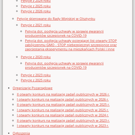
Petycje z 2024 roku
Petycje z 2025 roku
Petycje z 2026 roku
Petycje skierowane do Rady Miejskiej w Olsztynku
Petycje z 2021 roku
Petycja dot. podjęcia uchwały w sprawie gwarancji
producentów szczepionek na COVID-19
Petycja dot. podjęcia uchwały poierającej list otwarty STOP
zabójczenmu GMO - STOP niebezpiecznej szczepionce oraz
zaprzestania eksperymentu na mieszkańcach Polski i inne
Petycje z 2020 roku
Petycja dot. podjęcia uchwały w sprawie gwarancji
producentów szczepionek na COVID-19
Petycje z 2023 roku
Petycje z 2025 roku
Organizacje Pozarządowe
II otwarty konkurs na realizację zadań publicznych w 2026 r.
I otwarty konkurs na realizację zadań publicznych w 2026 r.
II otwarty konkurs na realizację zadań publicznych w 2025 r.
I otwarty konkurs na realizację zadań publicznych w 2025 r.
I otwarty konkurs na realizację zadań publicznych w 2024 r.
II otwarty konkurs na realizację zadań publicznych w 2023 r.
I otwarty konkurs na realizację zadań publicznych w 2023 r.
Ogłoszenia