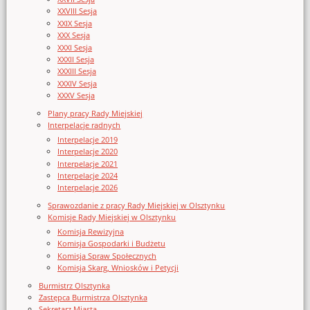
XXVIII Sesja
XXIX Sesja
XXX Sesja
XXXI Sesja
XXXII Sesja
XXXIII Sesja
XXXIV Sesja
XXXV Sesja
Plany pracy Rady Miejskiej
Interpelacje radnych
Interpelacje 2019
Interpelacje 2020
Interpelacje 2021
Interpelacje 2024
Interpelacje 2026
Sprawozdanie z pracy Rady Miejskiej w Olsztynku
Komisje Rady Miejskiej w Olsztynku
Komisja Rewizyjna
Komisja Gospodarki i Budżetu
Komisja Spraw Społecznych
Komisja Skarg, Wniosków i Petycji
Burmistrz Olsztynka
Zastępca Burmistrza Olsztynka
Sekretarz Miasta