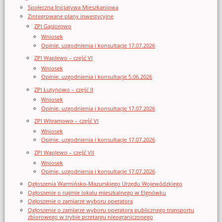
Społeczna Inicjatywa Mieszkaniowa
Zintegrowane plany inwestycyjne
ZPI Gąsiorowo
Wniosek
Opinie, uzgodnienia i konsultacje 17.07.2026
ZPI Waplewo – część VI
Wniosek
Opinie, uzgodnienia i konsultacje 5.06.2026
ZPI Łutynowo – część II
Wniosek
Opinie, uzgodnienia i konsultacje 17.07.2026
ZPI Witramowo – część VI
Wniosek
Opinie, uzgodnienia i konsultacje 17.07.2026
ZPI Waplewo – część VII
Wniosek
Opinie, uzgodnienia i konsultacje 17.07.2026
Ogłoszenia Warmińsko-Mazurskiego Urzędu Wojewódzkiego
Ogłoszenie o najmie lokalu mieszkalnego w Elgnówku
Ogłoszenie o zamiarze wyboru operatora
Ogłoszenie o zamiarze wyboru operatora publicznego transportu
zbiorowego w trybie przetargu nieograniczonego