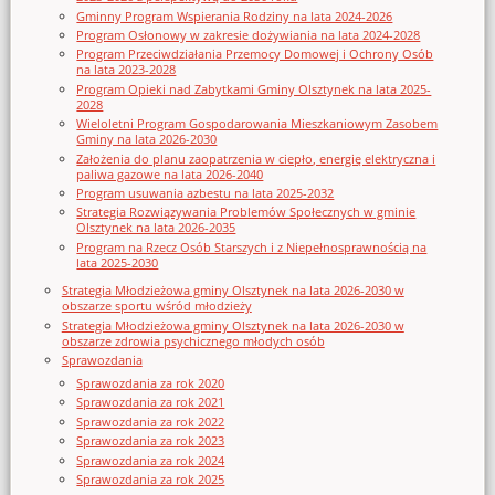
Gminny Program Wspierania Rodziny na lata 2024-2026
Program Osłonowy w zakresie dożywiania na lata 2024-2028
Program Przeciwdziałania Przemocy Domowej i Ochrony Osób
na lata 2023-2028
Program Opieki nad Zabytkami Gminy Olsztynek na lata 2025-
2028
Wieloletni Program Gospodarowania Mieszkaniowym Zasobem
Gminy na lata 2026-2030
Założenia do planu zaopatrzenia w ciepło, energię elektryczna i
paliwa gazowe na lata 2026-2040
Program usuwania azbestu na lata 2025-2032
Strategia Rozwiązywania Problemów Społecznych w gminie
Olsztynek na lata 2026-2035
Program na Rzecz Osób Starszych i z Niepełnosprawnością na
lata 2025-2030
Strategia Młodzieżowa gminy Olsztynek na lata 2026-2030 w
obszarze sportu wśród młodzieży
Strategia Młodzieżowa gminy Olsztynek na lata 2026-2030 w
obszarze zdrowia psychicznego młodych osób
Sprawozdania
Sprawozdania za rok 2020
Sprawozdania za rok 2021
Sprawozdania za rok 2022
Sprawozdania za rok 2023
Sprawozdania za rok 2024
Sprawozdania za rok 2025