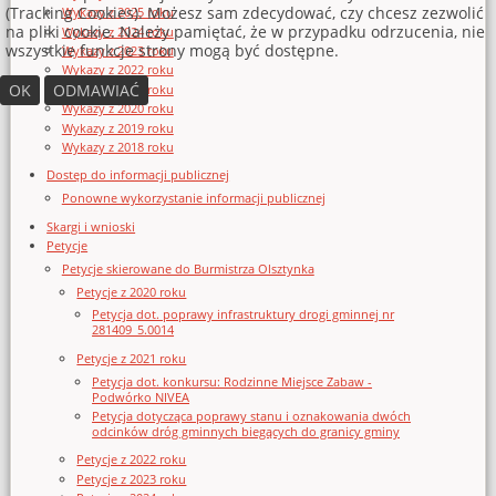
(Tracking Cookies). Możesz sam zdecydować, czy chcesz zezwolić
Wykazy z 2025 roku
na pliki cookie. Należy pamiętać, że w przypadku odrzucenia, nie
Wykazy z 2024 roku
wszystkie funkcje strony mogą być dostępne.
Wykazy z 2023 roku
Wykazy z 2022 roku
OK
ODMAWIAĆ
Wykazy z 2021 roku
Wykazy z 2020 roku
Wykazy z 2019 roku
Wykazy z 2018 roku
Dostęp do informacji publicznej
Ponowne wykorzystanie informacji publicznej
Skargi i wnioski
Petycje
Petycje skierowane do Burmistrza Olsztynka
Petycje z 2020 roku
Petycja dot. poprawy infrastruktury drogi gminnej nr
281409_5.0014
Petycje z 2021 roku
Petycja dot. konkursu: Rodzinne Miejsce Zabaw -
Podwórko NIVEA
Petycja dotycząca poprawy stanu i oznakowania dwóch
odcinków dróg gminnych biegących do granicy gminy
Petycje z 2022 roku
Petycje z 2023 roku