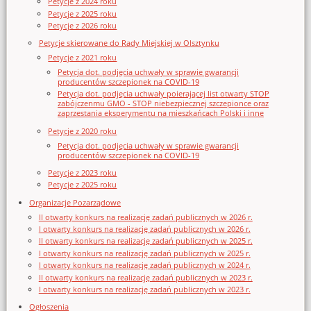
Petycje z 2024 roku
Petycje z 2025 roku
Petycje z 2026 roku
Petycje skierowane do Rady Miejskiej w Olsztynku
Petycje z 2021 roku
Petycja dot. podjęcia uchwały w sprawie gwarancji
producentów szczepionek na COVID-19
Petycja dot. podjęcia uchwały poierającej list otwarty STOP
zabójczenmu GMO - STOP niebezpiecznej szczepionce oraz
zaprzestania eksperymentu na mieszkańcach Polski i inne
Petycje z 2020 roku
Petycja dot. podjęcia uchwały w sprawie gwarancji
producentów szczepionek na COVID-19
Petycje z 2023 roku
Petycje z 2025 roku
Organizacje Pozarządowe
II otwarty konkurs na realizację zadań publicznych w 2026 r.
I otwarty konkurs na realizację zadań publicznych w 2026 r.
II otwarty konkurs na realizację zadań publicznych w 2025 r.
I otwarty konkurs na realizację zadań publicznych w 2025 r.
I otwarty konkurs na realizację zadań publicznych w 2024 r.
II otwarty konkurs na realizację zadań publicznych w 2023 r.
I otwarty konkurs na realizację zadań publicznych w 2023 r.
Ogłoszenia