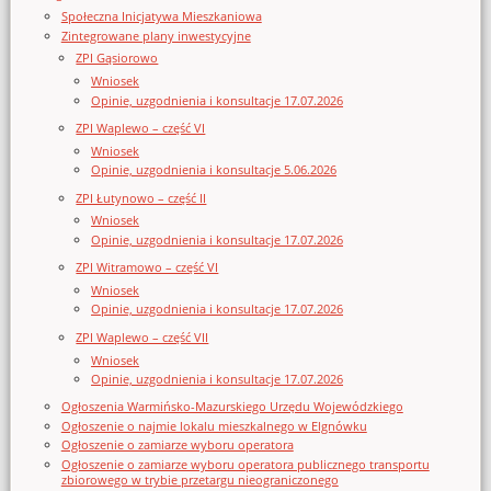
Społeczna Inicjatywa Mieszkaniowa
Zintegrowane plany inwestycyjne
ZPI Gąsiorowo
Wniosek
Opinie, uzgodnienia i konsultacje 17.07.2026
ZPI Waplewo – część VI
Wniosek
Opinie, uzgodnienia i konsultacje 5.06.2026
ZPI Łutynowo – część II
Wniosek
Opinie, uzgodnienia i konsultacje 17.07.2026
ZPI Witramowo – część VI
Wniosek
Opinie, uzgodnienia i konsultacje 17.07.2026
ZPI Waplewo – część VII
Wniosek
Opinie, uzgodnienia i konsultacje 17.07.2026
Ogłoszenia Warmińsko-Mazurskiego Urzędu Wojewódzkiego
Ogłoszenie o najmie lokalu mieszkalnego w Elgnówku
Ogłoszenie o zamiarze wyboru operatora
Ogłoszenie o zamiarze wyboru operatora publicznego transportu
zbiorowego w trybie przetargu nieograniczonego