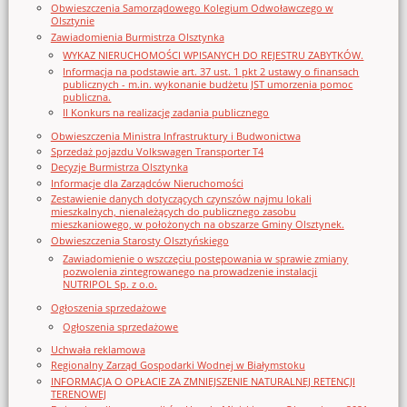
Obwieszczenia Samorządowego Kolegium Odwoławczego w
Olsztynie
Zawiadomienia Burmistrza Olsztynka
WYKAZ NIERUCHOMOŚCI WPISANYCH DO REJESTRU ZABYTKÓW.
Informacja na podstawie art. 37 ust. 1 pkt 2 ustawy o finansach
publicznych - m.in. wykonanie budżetu JST umorzenia pomoc
publiczna.
II Konkurs na realizację zadania publicznego
Obwieszczenia Ministra Infrastruktury i Budwonictwa
Sprzedaż pojazdu Volkswagen Transporter T4
Decyzje Burmistrza Olsztynka
Informacje dla Zarządców Nieruchomości
Zestawienie danych dotyczących czynszów najmu lokali
mieszkalnych, nienależących do publicznego zasobu
mieszkaniowego, w położonych na obszarze Gminy Olsztynek.
Obwieszczenia Starosty Olsztyńskiego
Zawiadomienie o wszczęciu postępowania w sprawie zmiany
pozwolenia zintegrowanego na prowadzenie instalacji
NUTRIPOL Sp. z o.o.
Ogłoszenia sprzedażowe
Ogłoszenia sprzedażowe
Uchwała reklamowa
Regionalny Zarząd Gospodarki Wodnej w Białymstoku
INFORMACJA O OPŁACIE ZA ZMNIEJSZENIE NATURALNEJ RETENCJI
TERENOWEJ