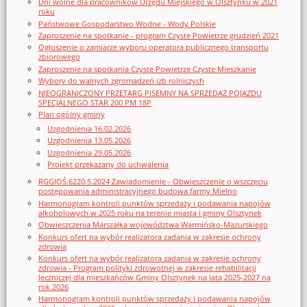
Dni wolne dla pracowników Urzędu Miejskiego w Olsztynku w 2021
roku
Państwowe Gospodarstwo Wodne - Wody Polskie
Zaproszenie na spotkanie - program Czyste Powietrze grudzień 2021
Ogłoszenie o zamiarze wyboru operatora publicznego transportu
zbiorowego
Zaproszenie na spotkania Czyste Powietrze Czyste Mieszkanie
Wybory do walnych zgromadzeń izb rolniczych
NIEOGRANICZONY PRZETARG PISEMNY NA SPRZEDAŻ POJAZDU
SPECJALNEGO STAR 200 PM 18P
Plan ogólny gminy
Uzgodnienia 16.02.2026
Uzgodnienia 13.05.2026
Uzgodnienia 29.05.2026
Projekt przekazany do uchwalenia
RGGIOŚ.6220.5.2024 Zawiadomienie - Obwieszczenie o wszczęciu
postępowania administracyjnego budowa farmy Mielno
Harmonogram kontroli punktów sprzedaży i podawania napojów
alkoholowych w 2025 roku na terenie miasta i gminy Olsztynek
Obwieszczenia Marszałka województwa Warmińsko-Mazurskiego
Konkurs ofert na wybór realizatora zadania w zakresie ochrony
zdrowia
Konkurs ofert na wybór realizatora zadania w zakresie ochrony
zdrowia - Program polityki zdrowotnej w zakresie rehabilitacji
leczniczej dla mieszkańców Gminy Olsztynek na lata 2025-2027 na
rok 2026
Harmonogram kontroli punktów sprzedaży i podawania napojów