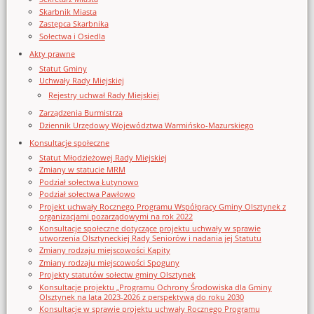
Skarbnik Miasta
Zastępca Skarbnika
Sołectwa i Osiedla
Akty prawne
Statut Gminy
Uchwały Rady Miejskiej
Rejestry uchwał Rady Miejskiej
Zarządzenia Burmistrza
Dziennik Urzędowy Województwa Warmińsko-Mazurskiego
Konsultacje społeczne
Statut Młodzieżowej Rady Miejskiej
Zmiany w statucie MRM
Podział sołectwa Łutynowo
Podział sołectwa Pawłowo
Projekt uchwały Rocznego Programu Współpracy Gminy Olsztynek z
organizacjami pozarządowymi na rok 2022
Konsultacje społeczne dotyczące projektu uchwały w sprawie
utworzenia Olsztyneckiej Rady Seniorów i nadania jej Statutu
Zmiany rodzaju miejscowości Kąpity
Zmiany rodzaju miejscowości Spoguny
Projekty statutów sołectw gminy Olsztynek
Konsultacje projektu „Programu Ochrony Środowiska dla Gminy
Olsztynek na lata 2023-2026 z perspektywą do roku 2030
Konsultacje w sprawie projektu uchwały Rocznego Programu