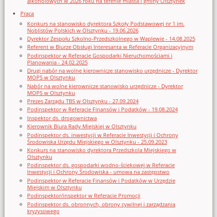
alkoholowych w 2026 roku na terenie miasta i gminy Olsztynek
Praca
Konkurs na stanowisko dyrektora Szkoły Podstawowej nr 1 im.
Noblistów Polskich w Olsztynku - 19.06.2026
Dyrektor Zespołu Szkolno-Przedszkolnego w Waplewie - 14.08.2025
Referent w Biurze Obsługi Interesanta w Referacie Organizacyjnym
Podinspektor w Referacie Gospodarki Nieruchomościami i
Planowania - 24.02.2025
Drugi nabór na wolne kierownicze stanowisko urzędnicze - Dyrektor
MOPS w Olsztynku
Nabór na wolne kierownicze stanowisko urzędnicze - Dyrektor
MOPS w Olsztynku
Prezes Zarządu TBS w Olsztynku - 27.09.2024
Podinspektor w Referacie Finansów i Podatków - 19.08.2024
Inspektor ds. drogownictwa
Kierownik Biura Rady Miejskiej w Olsztynku
Podinspektor ds. inwestycji w Referacie Inwestycji i Ochrony
Środowiska Urzędu Miejskiego w Olsztynku - 25.09.2023
Konkurs na stanowisko dyrektora Przedszkola Miejskiego w
Olsztynku
Podinspektor ds. gospodarki wodno-ściekowej w Referacie
Inwestycji i Ochrony Środowiska - umowa na zastępstwo
Podinspektor w Referacie Finansów i Podatków w Urzędzie
Miejskim w Olsztynku
Podinspektor/inspektor w Referacie Promocji
Podinspektor ds. obronnych, obrony cywilnej i zarządzania
kryzysowego