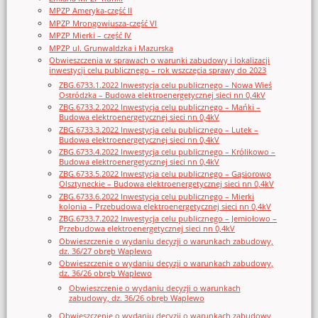
MPZP Ameryka-część II
MPZP Mrongowiusza-część VI
MPZP Mierki – część IV
MPZP ul. Grunwaldzka i Mazurska
Obwieszczenia w sprawach o warunki zabudowy i lokalizacji
inwestycji celu publicznego – rok wszczęcia sprawy do 2023
ZBG.6733.1.2022 Inwestycja celu publicznego – Nowa Wieś
Ostródzka – Budowa elektroenergetycznej sieci nn 0,4kV
ZBG.6733.2.2022 Inwestycja celu publicznego – Mańki –
Budowa elektroenergetycznej sieci nn 0,4kV
ZBG.6733.3.2022 Inwestycja celu publicznego – Lutek –
Budowa elektroenergetycznej sieci nn 0,4kV
ZBG.6733.4.2022 Inwestycja celu publicznego – Królikowo –
Budowa elektroenergetycznej sieci nn 0,4kV
ZBG.6733.5.2022 Inwestycja celu publicznego – Gąsiorowo
Olsztyneckie – Budowa elektroenergetycznej sieci nn 0,4kV
ZBG.6733.6.2022 Inwestycja celu publicznego – Mierki
kolonia – Przebudowa elektroenergetycznej sieci nn 0,4kV
ZBG.6733.7.2022 Inwestycja celu publicznego – Jemiołowo –
Przebudowa elektroenergetycznej sieci nn 0,4kV
Obwieszczenie o wydaniu decyzji o warunkach zabudowy,
dz. 36/27 obręb Waplewo
Obwieszczenie o wydaniu decyzji o warunkach zabudowy,
dz. 36/26 obręb Waplewo
Obwieszczenie o wydaniu decyzji o warunkach
zabudowy, dz. 36/26 obręb Waplewo
Obwieszczenie o wydaniu decyzji o warunkach zabudowy,