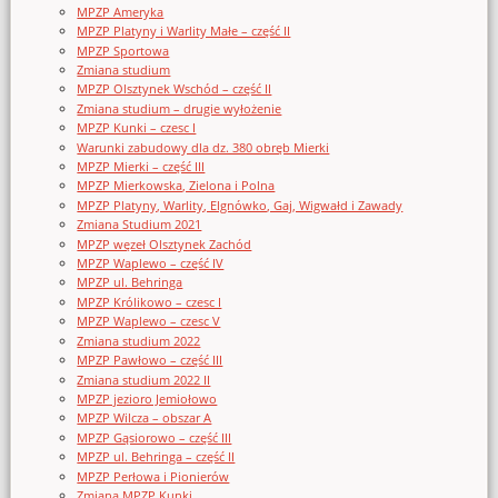
MPZP Ameryka
MPZP Platyny i Warlity Małe – część II
MPZP Sportowa
Zmiana studium
MPZP Olsztynek Wschód – część II
Zmiana studium – drugie wyłożenie
MPZP Kunki – czesc I
Warunki zabudowy dla dz. 380 obręb Mierki
MPZP Mierki – część III
MPZP Mierkowska, Zielona i Polna
MPZP Platyny, Warlity, Elgnówko, Gaj, Wigwałd i Zawady
Zmiana Studium 2021
MPZP węzeł Olsztynek Zachód
MPZP Waplewo – część IV
MPZP ul. Behringa
MPZP Królikowo – czesc I
MPZP Waplewo – czesc V
Zmiana studium 2022
MPZP Pawłowo – część III
Zmiana studium 2022 II
MPZP jezioro Jemiołowo
MPZP Wilcza – obszar A
MPZP Gąsiorowo – część III
MPZP ul. Behringa – część II
MPZP Perłowa i Pionierów
Zmiana MPZP Kunki