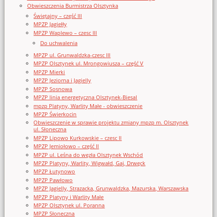
Obwieszczenia Burmistrza Olsztynka
Świętajny – część III
MPZP Jagiełły
MPZP Waplewo – czesc III
Do uchwalenia
MPZP ul. Grunwaldzka-czesc III
MPZP Olsztynek ul. Mrongowiusza – część V
MPZP Mierki
MPZP Jeziorna i Jagielly
MPZP Sosnowa
MPZP linia energetyczna Olsztynek-Biesal
mpzp Platyny, Warlity Małe - obwieszczenie
MPZP Świerkocin
Obwieszczenie w sprawie projektu zmiany mpzp m. Olsztynek
ul. Słoneczna
MPZP Lipowo Kurkowskie – czesc II
MPZP Jemiołowo – część II
MPZP ul. Leśna do węzła Olsztynek Wschód
MPZP Platyny, Warlity, Wigwałd, Gaj, Drwęck
MPZP Łutynowo
MPZP Pawłowo
MPZP Jagielly, Strazacka, Grunwaldzka, Mazurska, Warszawska
MPZP Platyny i Warlity Małe
MPZP Olsztynek ul. Poranna
MPZP Słoneczna