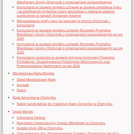
Współpracy Gminy Olsztynek z organizacjami pozarządowymi
Konsultacje w sprawie projektu uchwały w sprawie określenia trybu
i szczegółowych kryteriów oceny wniosków o realizację zadania
publicznego w ramach inicjatywy lokalnej
Wprowadzenie strefy ciszy na jeziorach w gminie Olsztynek –
konsultacje
Konsultacje w sprawie projektu uchwały Rocznego Programu
Współpracy Gminy Olsztynek z organizacjami pozarządowymi na rok
2025
Konsultacje w sprawie projektu uchwały Rocznego Programu
Współpracy Gminy Olsztynek z organizacjami pozarządowymi na rok
2026
Konsultacje społeczne w sprawie przyjęcia Gminnego Programu
Profilaktyki i Rozwiązywania Problemów Alkoholowych oraz
Przeciwdziałania Narkomanii na rok 2026
Młodzieżowa Rada Miejska
Skład Młodzieżowej Rady
Kontakt
Statut
Rada Seniorów w Olsztynku
Nabór kandydatów do II kadencji Rady Seniorów w Olsztynku
Urząd Miejski
Informacje Ogólne
Regulamin Organizacyjny Urzedu Miejskiego w Olsztynku
Kodeks etyki UM w Olsztynku
Dokumentacja dot. Zintegrowanego Systemu Zarządzania Jakością