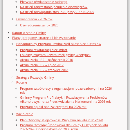
Pierwsze oświadczenie radnego
Na dzień zaprzestania pełnienia obowiązków
Na dzień rozwiązania stosunku pracy - 27.10.2025
Oświadczenia - 2026 rok
Oświadczenia za rok 2025
Raport o stanie Gminy
Plany, programy, strategie i ich wykonanie
Ponadlokalny Program Rewitalizacji Miast Sieci Cittaslow
Program rewitalizacji sieci miast
Lokalny Program Rewitalizacji gminy Olsztynek
Aktualizacja LPR – październik 2016
Aktualizacja LPR – lipiec 2017
Aktualizacja LPR – czerwiec 2018
Strategia Rozwoju Gminy
Roczne
Program współpracy z organizacjami pozarządowymi na 2026
rok
Gminny Program Profilaktyki i Rozwiązywania Problemów
Alkoholowych oraz Przeciwdziałania Narkomanii na 2026 rok
Program opieki nad zwierzętami na 2026 rok
Wieloletnie
Plan Odnowy Miejscowości Waplewo na lata 2021-2028
Program Ochrony Środowiska dla Gminy Olsztynek na lata
2023-2026 z perspektywą do 2030 roku