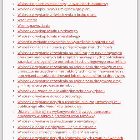
Wniosek o przeniesienie decyzji o warunkach zabudowy
Wniosek o wypis i wyrys z miejscowego planu
Wniosek o wydanie zaświadczenia o braku planu
Wzor_oferty
Wzor_sprawozdania
Wniosek o wykup lokalu użytkowego
Wniosek o wykup lokalu mieszkalnego
Wnisek o wydanie zezwolenia na wykreślenie hipoteki z KW
Wniosek o nadanie numeru porządkowego nieruchomości
Wniosek o wydanie zezwolenia na lokalizację w pasie drogowym
obiektów budowlanych lub urządzeń niezwiązanych z potrzebami
zarządzania drogami lub potrzebami ruchu drogowego oraz reklam
Wniosek o wydanie zezwolenia na zajęcie pasa drogowego w celu
umieszczenia urządzeń infrastruktury technicznej niezwiązanych z
potrzebami zarządzania drogami lub potrzebami ruchu drogowego
Wniosek o wydanie zezwolenia na zajęcie pasa drogowego drogi
gminnej w celu prowadzenia robót
Wniosek o uzgodnienie lokalizacji/przebudowy zjazdu
Wniosek o wydanie dowodu osobistego
Wniosek o wydanie decyzji o ustalenie lokalizacji inwestycji celu
publicznego albo warunków zabudowy
Udzielenia licencji na wykonywanie krajowego transportu
drogowego w zakresie przewozu osób taksówką
Wniosek o wydanie zaświadczenia o rewitalizacji
Wniosek o dotację z programu Ciepłe Mieszkanie
Wniosek o płatność z programu Ciepłe Mieszkanie
Wniosek o wydanie decyzji o środowiskowych uwarunkowaniach