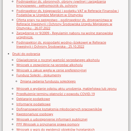
Podinspektor ds. obronnych, obrony cywilnej i zarządzania
kryzysowego - pełnomocnik ds. ochrony
Podinspektor ds. księgowości i podatku VAT w Referacie Finansów i
Podatków w Urzędzie Miejskim w Olsztynku
Oferta pracy na zastępstwo - podinspektor ds. drogownictwa w
Referacie Inwestycji i Ochrony Środowiska Urzędu Miejskiego w
Olsztynku - 26.07.2022
Zarządzenie nr 9/2009 - Regulamin naboru na wolne stanowiska
urzędnicze.
Podinspektor ds. gospodarki wodno–ściekowej w Referacie
Inwestycji i Ochrony Środowiska - 25.10.2022
Druki do pobrania
Oświadczenie o rocznej wartości sprzedanego alkoholu
Wniosek o zezwolenie na sprzedaz alkoholu
Wniosek o zakup węgla w cenie preferencyjnej
Fundusz Sołecki - dokumenty
Zmiana zadania funduszu sołeckiego
Wniosek o wydanie odpisu aktu urodzenia, małżeństwa lub zgonu
Przedłużenie terminu płatności z powodu COVID-19
Deklaracje podatkowe
Informacje podatkowe
Dofinansowanie kształcenia młodocianych pracowników
Kwestonariusz osobowy
Wniosek o udostępnienie informacji publicznej
PPF Wniosek o przyznanie prawa pomocy
Wniosek o wpis do ewidencji obiektów hotelarskich