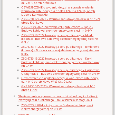
dz. 73/10 obręb Królikowo
OBWIESZCZENIE o wydaniu decyzji w sprawie wydania
warunków zabudowy dla działek 124/15 i 124/16, obręb
Lipowo Kurkowskie
ZBG.6730.129.2021 – Warunki zabudowy dla działki nr 73/24
obręb Królikowo
ZBG.6733.9.2022 Inwestycja celu publicznego – Ząbie –
Budowa kablowej elektroenergetycznej sieci nn 0,4kV
ZBG.6733.10.2022 Inwestycja celu publicznego – Mierki
(kolonia)– Budowa kablowej elektroenergetycznej sieci nn
0,4kV
ZBG.6733.11.2022 Inwestycja celu publicznego – Jemiołowo
(kolonia) – Budowa kablowej elektroenergetycznej sieci nn
0,4kV
ZBG.6733.13.2022 Inwestycja celu publicznego – Kurki –
Budowa kablowej sieci elektroenergetycznej oświetleniowej
nn 0,4kV
ZBG.6733.17.2022 Inwestycja celu publicznego – Gąsiorowo
Olsztyneckie – Budowa elektroenergetycznej sieci nn 0,4 kV
Obwieszczenie o wydaniu decyzji o warunkach zabudowy,
dz. 41/10 obręb Nowa Wieś Ostródzka
GNP.6730.185.2023 - Warunki zabudowy dla działki 1/13
obręb Lutek
Obwieszczenia w sprawach o warunki zabudowy i lokalizacji
inwestycji celu publicznego – rok wszczęcia sprawy 2024
ZBG.6733.1.2024 – Łutynowo – Budowa kablowej sieci
elektroenergetycznej nn 0,4 kV