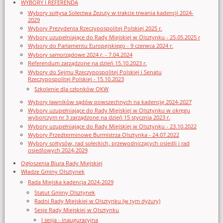
WYBORY I REFERENDA
Wybory sołtysa Sołectwa Zezuty w trakcie trwania kadencji 2024-
2029
Wybory Prezydenta Rzeczypospolitej Polskiej 2025 r.
Wybory uzupełniające do Rady Miejskiej w Olsztynku - 25.05.2025 r
Wybory do Parlamentu Europejskiego - 9 czerwca 2024 r.
Wybory samorządowe 2024 r. - 7.04.2024
Referendum zarządzone na dzień 15.10.2023 r.
Wybory do Sejmu Rzeczypospolitej Polskiej i Senatu
Rzeczypospolitej Polskiej - 15.10.2023
Szkolenie dla członków OKW
Wybory ławników sądów powszechnych na kadencję 2024-2027
Wybory uzupełniające do Rady Miejskiej w Olsztynku w okręgu
wyborczym nr 3 zarządzone na dzień 15 stycznia 2023 r.
Wybory uzupełniające do Rady Miejskiej w Olsztynku - 23.10.2022
Wybory Przedterminowe Burmistrza Olsztynka - 24.07.2022
Wybory sołtysów, rad sołeckich, przewodniczących osiedli i rad
osiedlowych 2024-2029
Ogłoszenia Biura Rady Miejskiej
Władze Gminy Olsztynek
Rada Miejska kadencja 2024-2029
Statut Gminy Olsztynek
Radni Rady Miejskiej w Olsztynku (w tym dyżury)
Sesje Rady Miejskiej w Olsztynku
I sesja - inauguracyjna