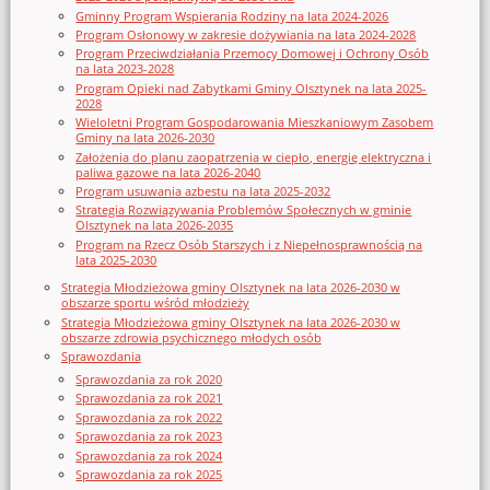
Gminny Program Wspierania Rodziny na lata 2024-2026
Program Osłonowy w zakresie dożywiania na lata 2024-2028
Program Przeciwdziałania Przemocy Domowej i Ochrony Osób
na lata 2023-2028
Program Opieki nad Zabytkami Gminy Olsztynek na lata 2025-
2028
Wieloletni Program Gospodarowania Mieszkaniowym Zasobem
Gminy na lata 2026-2030
Założenia do planu zaopatrzenia w ciepło, energię elektryczna i
paliwa gazowe na lata 2026-2040
Program usuwania azbestu na lata 2025-2032
Strategia Rozwiązywania Problemów Społecznych w gminie
Olsztynek na lata 2026-2035
Program na Rzecz Osób Starszych i z Niepełnosprawnością na
lata 2025-2030
Strategia Młodzieżowa gminy Olsztynek na lata 2026-2030 w
obszarze sportu wśród młodzieży
Strategia Młodzieżowa gminy Olsztynek na lata 2026-2030 w
obszarze zdrowia psychicznego młodych osób
Sprawozdania
Sprawozdania za rok 2020
Sprawozdania za rok 2021
Sprawozdania za rok 2022
Sprawozdania za rok 2023
Sprawozdania za rok 2024
Sprawozdania za rok 2025