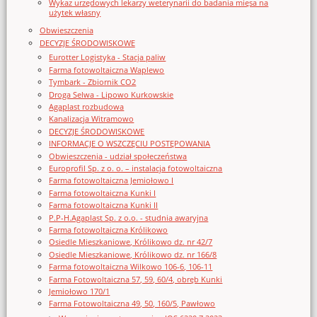
Wykaz urzędowych lekarzy weterynarii do badania mięsa na
użytek własny
Obwieszczenia
DECYZJE ŚRODOWISKOWE
Eurotter Logistyka - Stacja paliw
Farma fotowoltaiczna Waplewo
Tymbark - Zbiornik CO2
Droga Selwa - Lipowo Kurkowskie
Agaplast rozbudowa
Kanalizacja Witramowo
DECYZJE ŚRODOWISKOWE
INFORMACJE O WSZCZĘCIU POSTĘPOWANIA
Obwieszczenia - udział społeczeństwa
Europrofil Sp. z o. o. – instalacja fotowoltaiczna
Farma fotowoltaiczna Jemiołowo I
Farma fotowoltaiczna Kunki I
Farma fotowoltaiczna Kunki II
P.P-H.Agaplast Sp. z o.o. - studnia awaryjna
Farma fotowoltaiczna Królikowo
Osiedle Mieszkaniowe, Królikowo dz. nr 42/7
Osiedle Mieszkaniowe, Królikowo dz. nr 166/8
Farma fotowoltaiczna Wilkowo 106-6, 106-11
Farma Fotowoltaiczna 57, 59, 60/4, obręb Kunki
Jemiołowo 170/1
Farma Fotowoltaiczna 49, 50, 160/5, Pawłowo