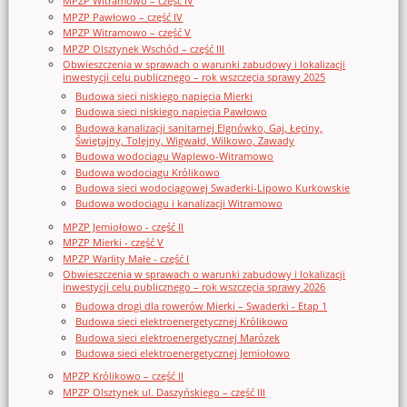
MPZP Witramowo – część IV
MPZP Pawłowo – część IV
MPZP Witramowo – część V
MPZP Olsztynek Wschód – część III
Obwieszczenia w sprawach o warunki zabudowy i lokalizacji
inwestycji celu publicznego – rok wszczęcia sprawy 2025
Budowa sieci niskiego napięcia Mierki
Budowa sieci niskiego napięcia Pawłowo
Budowa kanalizacji sanitarnej Elgnówko, Gaj, Łęciny,
Świętajny, Tolejny, Wigwałd, Wilkowo, Zawady
Budowa wodociągu Waplewo-Witramowo
Budowa wodociągu Królikowo
Budowa sieci wodociągowej Swaderki-Lipowo Kurkowskie
Budowa wodociągu i kanalizacji Witramowo
MPZP Jemiołowo - część II
MPZP Mierki - część V
MPZP Warlity Małe - część I
Obwieszczenia w sprawach o warunki zabudowy i lokalizacji
inwestycji celu publicznego – rok wszczęcia sprawy 2026
Budowa drogi dla rowerów Mierki – Swaderki - Etap 1
Budowa sieci elektroenergetycznej Królikowo
Budowa sieci elektroenergetycznej Marózek
Budowa sieci elektroenergetycznej Jemiołowo
MPZP Królikowo – część II
MPZP Olsztynek ul. Daszyńskiego – część III