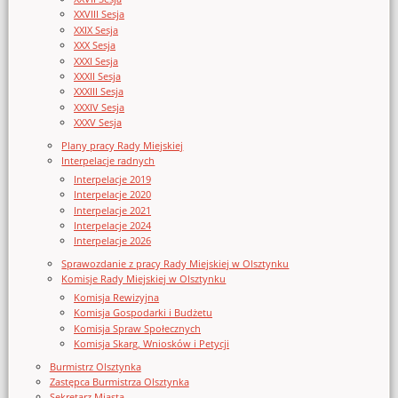
XXVIII Sesja
XXIX Sesja
XXX Sesja
XXXI Sesja
XXXII Sesja
XXXIII Sesja
XXXIV Sesja
XXXV Sesja
Plany pracy Rady Miejskiej
Interpelacje radnych
Interpelacje 2019
Interpelacje 2020
Interpelacje 2021
Interpelacje 2024
Interpelacje 2026
Sprawozdanie z pracy Rady Miejskiej w Olsztynku
Komisje Rady Miejskiej w Olsztynku
Komisja Rewizyjna
Komisja Gospodarki i Budżetu
Komisja Spraw Społecznych
Komisja Skarg, Wniosków i Petycji
Burmistrz Olsztynka
Zastępca Burmistrza Olsztynka
Sekretarz Miasta