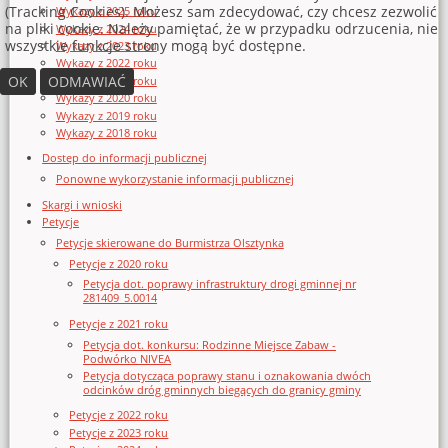
(Tracking Cookies). Możesz sam zdecydować, czy chcesz zezwolić
Wykazy z 2025 roku
na pliki cookie. Należy pamiętać, że w przypadku odrzucenia, nie
Wykazy z 2024 roku
wszystkie funkcje strony mogą być dostępne.
Wykazy z 2023 roku
Wykazy z 2022 roku
OK
ODMAWIAĆ
Wykazy z 2021 roku
Wykazy z 2020 roku
Wykazy z 2019 roku
Wykazy z 2018 roku
Dostęp do informacji publicznej
Ponowne wykorzystanie informacji publicznej
Skargi i wnioski
Petycje
Petycje skierowane do Burmistrza Olsztynka
Petycje z 2020 roku
Petycja dot. poprawy infrastruktury drogi gminnej nr
281409_5.0014
Petycje z 2021 roku
Petycja dot. konkursu: Rodzinne Miejsce Zabaw -
Podwórko NIVEA
Petycja dotycząca poprawy stanu i oznakowania dwóch
odcinków dróg gminnych biegących do granicy gminy
Petycje z 2022 roku
Petycje z 2023 roku