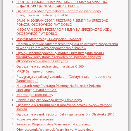
DRUGI NIEOGRANICZONY PRZETARG PISEMNY NA SPRZEDAŻ
POJAZDU SPECJALNEGO STAR 200 PM 18P
Ogłoszenie o otwartym naborze Partnera do wspólnego
przygotowania i realizacji projektu
DRUGI NIEOGRANICZONY PRZETARG PISEMNY NA SPRZEDAŻ
POJAZDU OSOBOWEGO FIAT DOBLO
NIEOGRANICZONY PRZETARG PISEMNY NA SPRZEDAŻ POJAZDU
OSOBOWEGO FIAT DOBLO
Instytut Meteorologii i Gospodarki Wodnej
Decyzja w sprawie zatwierdzenia taryf dla zbiorowego zaopatrzenia
w wodę i zbiorowego odprowadzania ścieków
Ogólny schemat procedury kontroli przestrzegania zasad i
warunków korzystania z zezwoleń na sprzedaż napojów
alkoholowych w gminie Olsztynek
Ogłoszenie o sprzedaży ciągnika Ursus C-360
MPZP Samagowo – czesc I
Rezygnacja z realizacji zadania pn. "Odkrycie tajemnic pomnika
Tannenbergu"
Nieograniczony Przetargu Pisemny Na Sprzedaż Pojazdu
Specjalnego Marki Star_200
Informacje i komunikaty
Uchwała projekt nowego ustroju szkolnego
Ogłoszenie o zebraniu mieszkańców Sołectwa Drwęck - wybory
sołtysa
Ogłoszenie o zamknięciu ul. Behringa na czas Dni Olsztynka 2016
Pozostałe obwieszczenia
Samorząd Województwa Warmińsko-Mazurskiego
Obwieszczenia Wojewody Warmińsko-Mazurskiego