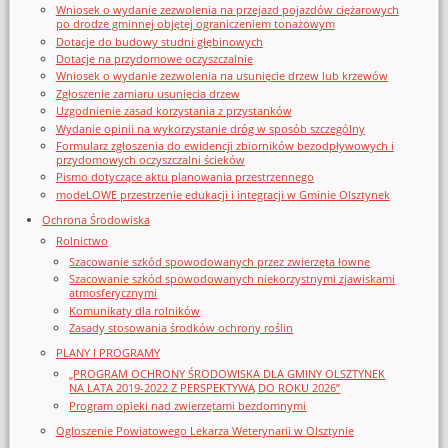
Wniosek o wydanie zezwolenia na przejazd pojazdów ciężarowych
po drodze gminnej objętej ograniczeniem tonażowym
Dotacje do budowy studni głębinowych
Dotacje na przydomowe oczyszczalnie
Wniosek o wydanie zezwolenia na usunięcie drzew lub krzewów
Zgłoszenie zamiaru usunięcia drzew
Uzgodnienie zasad korzystania z przystanków
Wydanie opinii na wykorzystanie dróg w sposób szczególny
Formularz zgłoszenia do ewidencji zbiorników bezodpływowych i
przydomowych oczyszczalni ścieków
Pismo dotyczące aktu planowania przestrzennego
modeLOWE przestrzenie edukacji i integracji w Gminie Olsztynek
Ochrona Środowiska
Rolnictwo
Szacowanie szkód spowodowanych przez zwierzęta łowne
Szacowanie szkód spowodowanych niekorzystnymi zjawiskami
atmosferycznymi
Komunikaty dla rolników
Zasady stosowania środków ochrony roślin
PLANY I PROGRAMY
„PROGRAM OCHRONY ŚRODOWISKA DLA GMINY OLSZTYNEK
NA LATA 2019-2022 Z PERSPEKTYWĄ DO ROKU 2026”
Program opieki nad zwierzętami bezdomnymi
Ogloszenie Powiatowego Lekarza Weterynarii w Olsztynie