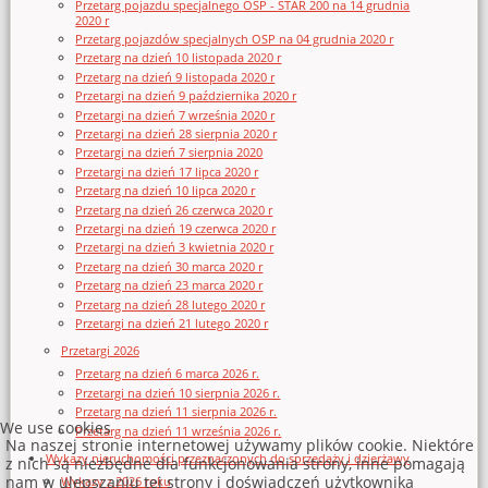
Przetarg pojazdu specjalnego OSP - STAR 200 na 14 grudnia
2020 r
Przetarg pojazdów specjalnych OSP na 04 grudnia 2020 r
Przetarg na dzień 10 listopada 2020 r
Przetarg na dzień 9 listopada 2020 r
Przetargi na dzień 9 października 2020 r
Przetargi na dzień 7 września 2020 r
Przetargi na dzień 28 sierpnia 2020 r
Przetargi na dzień 7 sierpnia 2020
Przetargi na dzień 17 lipca 2020 r
Przetarg na dzień 10 lipca 2020 r
Przetarg na dzień 26 czerwca 2020 r
Przetargi na dzień 19 czerwca 2020 r
Przetargi na dzień 3 kwietnia 2020 r
Przetarg na dzień 30 marca 2020 r
Przetarg na dzień 23 marca 2020 r
Przetarg na dzień 28 lutego 2020 r
Przetargi na dzień 21 lutego 2020 r
Przetargi 2026
Przetarg na dzień 6 marca 2026 r.
Przetargi na dzień 10 sierpnia 2026 r.
Przetarg na dzień 11 sierpnia 2026 r.
We use cookies
Przetarg na dzień 11 września 2026 r.
Na naszej stronie internetowej używamy plików cookie. Niektóre
Wykazy nieruchomości przeznaczonych do sprzedaży i dzierżawy
z nich są niezbędne dla funkcjonowania strony, inne pomagają
nam w ulepszaniu tej strony i doświadczeń użytkownika
Wykazy z 2026 roku