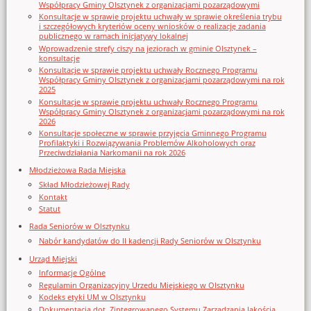
Współpracy Gminy Olsztynek z organizacjami pozarządowymi
Konsultacje w sprawie projektu uchwały w sprawie określenia trybu
i szczegółowych kryteriów oceny wniosków o realizację zadania
publicznego w ramach inicjatywy lokalnej
Wprowadzenie strefy ciszy na jeziorach w gminie Olsztynek –
konsultacje
Konsultacje w sprawie projektu uchwały Rocznego Programu
Współpracy Gminy Olsztynek z organizacjami pozarządowymi na rok
2025
Konsultacje w sprawie projektu uchwały Rocznego Programu
Współpracy Gminy Olsztynek z organizacjami pozarządowymi na rok
2026
Konsultacje społeczne w sprawie przyjęcia Gminnego Programu
Profilaktyki i Rozwiązywania Problemów Alkoholowych oraz
Przeciwdziałania Narkomanii na rok 2026
Młodzieżowa Rada Miejska
Skład Młodzieżowej Rady
Kontakt
Statut
Rada Seniorów w Olsztynku
Nabór kandydatów do II kadencji Rady Seniorów w Olsztynku
Urząd Miejski
Informacje Ogólne
Regulamin Organizacyjny Urzedu Miejskiego w Olsztynku
Kodeks etyki UM w Olsztynku
Dokumentacja dot. Zintegrowanego Systemu Zarządzania Jakością