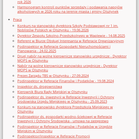
rok 2026
Harmonogram kontroli punktów sprzedaży i podawania napojów
alkoholowych w 2026 roku na terenie miasta i gminy Olsztynek
Praca
Konkurs na stanowisko dyrektora Szkoły Podstawowej nr 1 im.
Noblistów Polskich w Olsztynku - 19.06.2026
Dyrektor Zespołu Szkolno-Przedszkolnego w Waplewie - 14.08.2025
Referent w Biurze Obsługi Interesanta w Referacie Organizacyjnym
Podinspektor w Referacie Gospodarki Nieruchomościami i
Planowania - 24.02.2025
Drugi nabór na wolne kierownicze stanowisko urzędnicze - Dyrektor
MOPS w Olsztynku
Nabór na wolne kierownicze stanowisko urzędnicze - Dyrektor
MOPS w Olsztynku
Prezes Zarządu TBS w Olsztynku - 27.09.2024
Podinspektor w Referacie Finansów i Podatków - 19.08.2024
Inspektor ds. drogownictwa
Kierownik Biura Rady Miejskiej w Olsztynku
Podinspektor ds. inwestycji w Referacie Inwestycji i Ochrony
Środowiska Urzędu Miejskiego w Olsztynku - 25.09.2023
Konkurs na stanowisko dyrektora Przedszkola Miejskiego w
Olsztynku
Podinspektor ds. gospodarki wodno-ściekowej w Referacie
Inwestycji i Ochrony Środowiska - umowa na zastępstwo
Podinspektor w Referacie Finansów i Podatków w Urzędzie
Miejskim w Olsztynku
Podinspektor/inspektor w Referacie Promocji