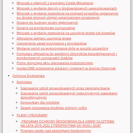
Wniosek o płatność z programu Ciepłe Mieszkanie
Wniosek o wydanie decyzji o środowiskowych uwarunkowaniach
Wniosek o wydanie zezwolenia na przejazd pojazdów ciężarowych
po drodze gminnej objętej ograniczeniem tonażowym
Dotacje do budowy studni głębinowych
Dotacje na przydomowe oczyszczalnie
Wniosek o wydanie zezwolenia na usunięcie drzew lub krzewów
Zgłoszenie zamiaru usunięcia drzew
Uzgodnienie zasad korzystania z przystanków
Wydanie opinii na wykorzystanie dróg w sposób szczególny
Formularz zgłoszenia do ewidencji zbiorników bezodpływowych i
przydomowych oczyszczalni ścieków
Pismo dotyczące aktu planowania przestrzennego
modeLOWE przestrzenie edukacji i integracji w Gminie Olsztynek
Ochrona Środowiska
Rolnictwo
Szacowanie szkód spowodowanych przez zwierzęta łowne
Szacowanie szkód spowodowanych niekorzystnymi zjawiskami
atmosferycznymi
Komunikaty dla rolników
Zasady stosowania środków ochrony roślin
PLANY I PROGRAMY
„PROGRAM OCHRONY ŚRODOWISKA DLA GMINY OLSZTYNEK
NA LATA 2019-2022 Z PERSPEKTYWĄ DO ROKU 2026”
Program opieki nad zwierzętami bezdomnymi