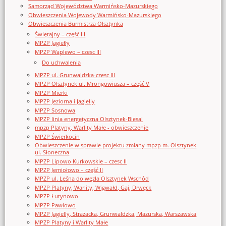
Samorząd Województwa Warmińsko-Mazurskiego
Obwieszczenia Wojewody Warmińsko-Mazurskiego
Obwieszczenia Burmistrza Olsztynka
Świętajny – część III
MPZP Jagiełły
MPZP Waplewo – czesc III
Do uchwalenia
MPZP ul. Grunwaldzka-czesc III
MPZP Olsztynek ul. Mrongowiusza – część V
MPZP Mierki
MPZP Jeziorna i Jagielly
MPZP Sosnowa
MPZP linia energetyczna Olsztynek-Biesal
mpzp Platyny, Warlity Małe - obwieszczenie
MPZP Świerkocin
Obwieszczenie w sprawie projektu zmiany mpzp m. Olsztynek
ul. Słoneczna
MPZP Lipowo Kurkowskie – czesc II
MPZP Jemiołowo – część II
MPZP ul. Leśna do węzła Olsztynek Wschód
MPZP Platyny, Warlity, Wigwałd, Gaj, Drwęck
MPZP Łutynowo
MPZP Pawłowo
MPZP Jagielly, Strazacka, Grunwaldzka, Mazurska, Warszawska
MPZP Platyny i Warlity Małe