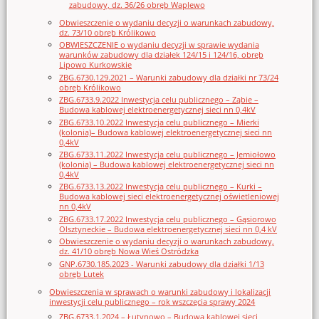
zabudowy, dz. 36/26 obręb Waplewo
Obwieszczenie o wydaniu decyzji o warunkach zabudowy,
dz. 73/10 obręb Królikowo
OBWIESZCZENIE o wydaniu decyzji w sprawie wydania
warunków zabudowy dla działek 124/15 i 124/16, obręb
Lipowo Kurkowskie
ZBG.6730.129.2021 – Warunki zabudowy dla działki nr 73/24
obręb Królikowo
ZBG.6733.9.2022 Inwestycja celu publicznego – Ząbie –
Budowa kablowej elektroenergetycznej sieci nn 0,4kV
ZBG.6733.10.2022 Inwestycja celu publicznego – Mierki
(kolonia)– Budowa kablowej elektroenergetycznej sieci nn
0,4kV
ZBG.6733.11.2022 Inwestycja celu publicznego – Jemiołowo
(kolonia) – Budowa kablowej elektroenergetycznej sieci nn
0,4kV
ZBG.6733.13.2022 Inwestycja celu publicznego – Kurki –
Budowa kablowej sieci elektroenergetycznej oświetleniowej
nn 0,4kV
ZBG.6733.17.2022 Inwestycja celu publicznego – Gąsiorowo
Olsztyneckie – Budowa elektroenergetycznej sieci nn 0,4 kV
Obwieszczenie o wydaniu decyzji o warunkach zabudowy,
dz. 41/10 obręb Nowa Wieś Ostródzka
GNP.6730.185.2023 - Warunki zabudowy dla działki 1/13
obręb Lutek
Obwieszczenia w sprawach o warunki zabudowy i lokalizacji
inwestycji celu publicznego – rok wszczęcia sprawy 2024
ZBG.6733.1.2024 – Łutynowo – Budowa kablowej sieci