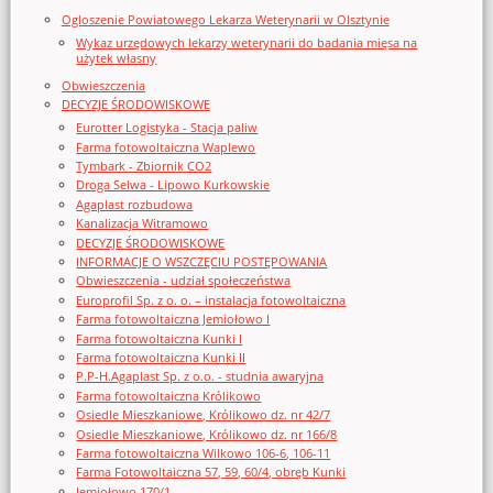
Ogloszenie Powiatowego Lekarza Weterynarii w Olsztynie
Wykaz urzędowych lekarzy weterynarii do badania mięsa na
użytek własny
Obwieszczenia
DECYZJE ŚRODOWISKOWE
Eurotter Logistyka - Stacja paliw
Farma fotowoltaiczna Waplewo
Tymbark - Zbiornik CO2
Droga Selwa - Lipowo Kurkowskie
Agaplast rozbudowa
Kanalizacja Witramowo
DECYZJE ŚRODOWISKOWE
INFORMACJE O WSZCZĘCIU POSTĘPOWANIA
Obwieszczenia - udział społeczeństwa
Europrofil Sp. z o. o. – instalacja fotowoltaiczna
Farma fotowoltaiczna Jemiołowo I
Farma fotowoltaiczna Kunki I
Farma fotowoltaiczna Kunki II
P.P-H.Agaplast Sp. z o.o. - studnia awaryjna
Farma fotowoltaiczna Królikowo
Osiedle Mieszkaniowe, Królikowo dz. nr 42/7
Osiedle Mieszkaniowe, Królikowo dz. nr 166/8
Farma fotowoltaiczna Wilkowo 106-6, 106-11
Farma Fotowoltaiczna 57, 59, 60/4, obręb Kunki
Jemiołowo 170/1