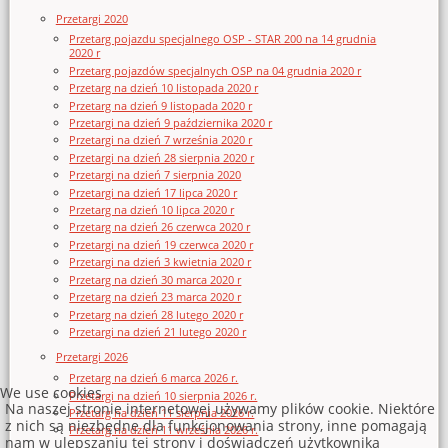
Przetargi 2020
Przetarg pojazdu specjalnego OSP - STAR 200 na 14 grudnia
2020 r
Przetarg pojazdów specjalnych OSP na 04 grudnia 2020 r
Przetarg na dzień 10 listopada 2020 r
Przetarg na dzień 9 listopada 2020 r
Przetargi na dzień 9 października 2020 r
Przetargi na dzień 7 września 2020 r
Przetargi na dzień 28 sierpnia 2020 r
Przetargi na dzień 7 sierpnia 2020
Przetargi na dzień 17 lipca 2020 r
Przetarg na dzień 10 lipca 2020 r
Przetarg na dzień 26 czerwca 2020 r
Przetargi na dzień 19 czerwca 2020 r
Przetargi na dzień 3 kwietnia 2020 r
Przetarg na dzień 30 marca 2020 r
Przetarg na dzień 23 marca 2020 r
Przetarg na dzień 28 lutego 2020 r
Przetargi na dzień 21 lutego 2020 r
Przetargi 2026
Przetarg na dzień 6 marca 2026 r.
We use cookies
Przetargi na dzień 10 sierpnia 2026 r.
Na naszej stronie internetowej używamy plików cookie. Niektóre
Przetarg na dzień 11 sierpnia 2026 r.
z nich są niezbędne dla funkcjonowania strony, inne pomagają
Przetarg na dzień 11 września 2026 r.
nam w ulepszaniu tej strony i doświadczeń użytkownika