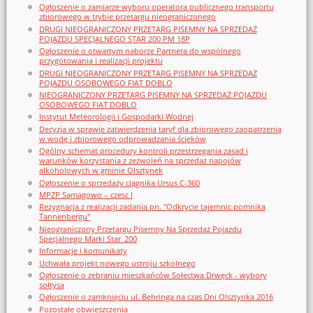
Ogłoszenie o zamiarze wyboru operatora publicznego transportu
zbiorowego w trybie przetargu nieograniczonego
DRUGI NIEOGRANICZONY PRZETARG PISEMNY NA SPRZEDAŻ
POJAZDU SPECJALNEGO STAR 200 PM 18P
Ogłoszenie o otwartym naborze Partnera do wspólnego
przygotowania i realizacji projektu
DRUGI NIEOGRANICZONY PRZETARG PISEMNY NA SPRZEDAŻ
POJAZDU OSOBOWEGO FIAT DOBLO
NIEOGRANICZONY PRZETARG PISEMNY NA SPRZEDAŻ POJAZDU
OSOBOWEGO FIAT DOBLO
Instytut Meteorologii i Gospodarki Wodnej
Decyzja w sprawie zatwierdzenia taryf dla zbiorowego zaopatrzenia
w wodę i zbiorowego odprowadzania ścieków
Ogólny schemat procedury kontroli przestrzegania zasad i
warunków korzystania z zezwoleń na sprzedaż napojów
alkoholowych w gminie Olsztynek
Ogłoszenie o sprzedaży ciągnika Ursus C-360
MPZP Samagowo – czesc I
Rezygnacja z realizacji zadania pn. "Odkrycie tajemnic pomnika
Tannenbergu"
Nieograniczony Przetargu Pisemny Na Sprzedaż Pojazdu
Specjalnego Marki Star_200
Informacje i komunikaty
Uchwała projekt nowego ustroju szkolnego
Ogłoszenie o zebraniu mieszkańców Sołectwa Drwęck - wybory
sołtysa
Ogłoszenie o zamknięciu ul. Behringa na czas Dni Olsztynka 2016
Pozostałe obwieszczenia