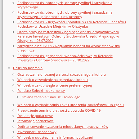
Podinspektor ds. obronnych, obrony cywilnej i zarządzania
kryzysowego
Podinspektor ds. obronnych, obrony cywilnej i zarządzania
kryzysowego - pełnomocnik ds. ochrony
Podinspektor ds. księgowości i podatku VAT w Referacie Finansów i
Podatków w Urzędzie Miejskim w Olsztynku
Oferta pracy na zastępstwo - podinspektor ds. drogownictwa w
Referacie Inwestycji i Ochrony Środowiska Urzędu Miejskiego w
Olsztynku - 26.07.2022
Zarządzenie nr 9/2009 - Regulamin naboru na wolne stanowiska
urzędnicze.
Podinspektor ds. gospodarki wodno–ściekowej w Referacie
Inwestycji i Ochrony Środowiska - 25.10.2022
Druki do pobrania
Oświadczenie o rocznej wartości sprzedanego alkoholu
Wniosek o zezwolenie na sprzedaz alkoholu
Wniosek o zakup węgla w cenie preferencyjnej
Fundusz Sołecki - dokumenty
Zmiana zadania funduszu sołeckiego
Wniosek o wydanie odpisu aktu urodzenia, małżeństwa lub zgonu
Przedłużenie terminu płatności z powodu COVID-19
Deklaracje podatkowe
Informacje podatkowe
Dofinansowanie kształcenia młodocianych pracowników
Kwestonariusz osobowy
Wniosek o udostępnienie informacji publicznej