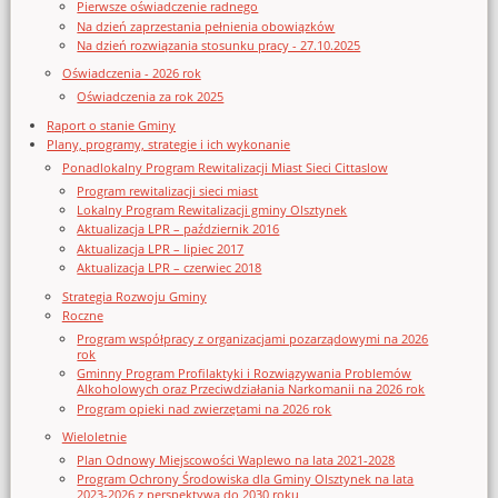
Pierwsze oświadczenie radnego
Na dzień zaprzestania pełnienia obowiązków
Na dzień rozwiązania stosunku pracy - 27.10.2025
Oświadczenia - 2026 rok
Oświadczenia za rok 2025
Raport o stanie Gminy
Plany, programy, strategie i ich wykonanie
Ponadlokalny Program Rewitalizacji Miast Sieci Cittaslow
Program rewitalizacji sieci miast
Lokalny Program Rewitalizacji gminy Olsztynek
Aktualizacja LPR – październik 2016
Aktualizacja LPR – lipiec 2017
Aktualizacja LPR – czerwiec 2018
Strategia Rozwoju Gminy
Roczne
Program współpracy z organizacjami pozarządowymi na 2026
rok
Gminny Program Profilaktyki i Rozwiązywania Problemów
Alkoholowych oraz Przeciwdziałania Narkomanii na 2026 rok
Program opieki nad zwierzętami na 2026 rok
Wieloletnie
Plan Odnowy Miejscowości Waplewo na lata 2021-2028
Program Ochrony Środowiska dla Gminy Olsztynek na lata
2023-2026 z perspektywą do 2030 roku