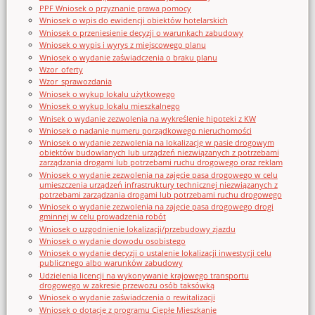
PPF Wniosek o przyznanie prawa pomocy
Wniosek o wpis do ewidencji obiektów hotelarskich
Wniosek o przeniesienie decyzji o warunkach zabudowy
Wniosek o wypis i wyrys z miejscowego planu
Wniosek o wydanie zaświadczenia o braku planu
Wzor_oferty
Wzor_sprawozdania
Wniosek o wykup lokalu użytkowego
Wniosek o wykup lokalu mieszkalnego
Wnisek o wydanie zezwolenia na wykreślenie hipoteki z KW
Wniosek o nadanie numeru porządkowego nieruchomości
Wniosek o wydanie zezwolenia na lokalizację w pasie drogowym
obiektów budowlanych lub urządzeń niezwiązanych z potrzebami
zarządzania drogami lub potrzebami ruchu drogowego oraz reklam
Wniosek o wydanie zezwolenia na zajęcie pasa drogowego w celu
umieszczenia urządzeń infrastruktury technicznej niezwiązanych z
potrzebami zarządzania drogami lub potrzebami ruchu drogowego
Wniosek o wydanie zezwolenia na zajęcie pasa drogowego drogi
gminnej w celu prowadzenia robót
Wniosek o uzgodnienie lokalizacji/przebudowy zjazdu
Wniosek o wydanie dowodu osobistego
Wniosek o wydanie decyzji o ustalenie lokalizacji inwestycji celu
publicznego albo warunków zabudowy
Udzielenia licencji na wykonywanie krajowego transportu
drogowego w zakresie przewozu osób taksówką
Wniosek o wydanie zaświadczenia o rewitalizacji
Wniosek o dotację z programu Ciepłe Mieszkanie