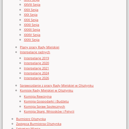
XXVIII Sesja
XXIX Sesja
XXX Sesja
XXXI Sesja
XXXII Sesja
XXXIII Sesja
XXXIV Sesja
XXXV Sesja
Plany pracy Rady Miejskiej
Interpelacje radnych
Interpelacje 2019
Interpelacje 2020
Interpelacje 2021
Interpelacje 2024
Interpelacje 2026
Sprawozdanie z pracy Rady Miejskiej w Olsztynku
Komisje Rady Miejskiej w Olsztynku
Komisja Rewizyjna
Komisja Gospodarki i Budżetu
Komisja Spraw Społecznych
Komisja Skarg, Wniosków i Petycji
Burmistrz Olsztynka
Zastępca Burmistrza Olsztynka
Sekretarz Miasta