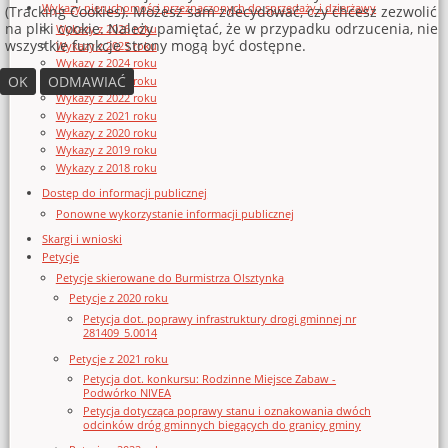
Wykazy nieruchomości przeznaczonych do sprzedaży i dzierżawy
(Tracking Cookies). Możesz sam zdecydować, czy chcesz zezwolić
na pliki cookie. Należy pamiętać, że w przypadku odrzucenia, nie
Wykazy z 2026 roku
wszystkie funkcje strony mogą być dostępne.
Wykazy z 2025 roku
Wykazy z 2024 roku
OK
ODMAWIAĆ
Wykazy z 2023 roku
Wykazy z 2022 roku
Wykazy z 2021 roku
Wykazy z 2020 roku
Wykazy z 2019 roku
Wykazy z 2018 roku
Dostęp do informacji publicznej
Ponowne wykorzystanie informacji publicznej
Skargi i wnioski
Petycje
Petycje skierowane do Burmistrza Olsztynka
Petycje z 2020 roku
Petycja dot. poprawy infrastruktury drogi gminnej nr
281409_5.0014
Petycje z 2021 roku
Petycja dot. konkursu: Rodzinne Miejsce Zabaw -
Podwórko NIVEA
Petycja dotycząca poprawy stanu i oznakowania dwóch
odcinków dróg gminnych biegących do granicy gminy