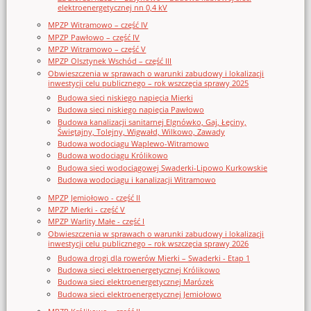
elektroenergetycznej nn 0,4 kV
MPZP Witramowo – część IV
MPZP Pawłowo – część IV
MPZP Witramowo – część V
MPZP Olsztynek Wschód – część III
Obwieszczenia w sprawach o warunki zabudowy i lokalizacji
inwestycji celu publicznego – rok wszczęcia sprawy 2025
Budowa sieci niskiego napięcia Mierki
Budowa sieci niskiego napięcia Pawłowo
Budowa kanalizacji sanitarnej Elgnówko, Gaj, Łęciny,
Świętajny, Tolejny, Wigwałd, Wilkowo, Zawady
Budowa wodociągu Waplewo-Witramowo
Budowa wodociągu Królikowo
Budowa sieci wodociągowej Swaderki-Lipowo Kurkowskie
Budowa wodociągu i kanalizacji Witramowo
MPZP Jemiołowo - część II
MPZP Mierki - część V
MPZP Warlity Małe - część I
Obwieszczenia w sprawach o warunki zabudowy i lokalizacji
inwestycji celu publicznego – rok wszczęcia sprawy 2026
Budowa drogi dla rowerów Mierki – Swaderki - Etap 1
Budowa sieci elektroenergetycznej Królikowo
Budowa sieci elektroenergetycznej Marózek
Budowa sieci elektroenergetycznej Jemiołowo