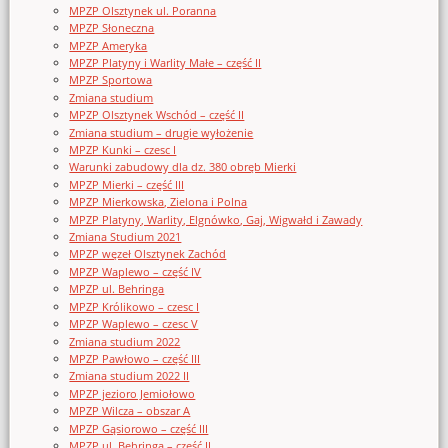
MPZP Olsztynek ul. Poranna
MPZP Słoneczna
MPZP Ameryka
MPZP Platyny i Warlity Małe – część II
MPZP Sportowa
Zmiana studium
MPZP Olsztynek Wschód – część II
Zmiana studium – drugie wyłożenie
MPZP Kunki – czesc I
Warunki zabudowy dla dz. 380 obręb Mierki
MPZP Mierki – część III
MPZP Mierkowska, Zielona i Polna
MPZP Platyny, Warlity, Elgnówko, Gaj, Wigwałd i Zawady
Zmiana Studium 2021
MPZP węzeł Olsztynek Zachód
MPZP Waplewo – część IV
MPZP ul. Behringa
MPZP Królikowo – czesc I
MPZP Waplewo – czesc V
Zmiana studium 2022
MPZP Pawłowo – część III
Zmiana studium 2022 II
MPZP jezioro Jemiołowo
MPZP Wilcza – obszar A
MPZP Gąsiorowo – część III
MPZP ul. Behringa – część II