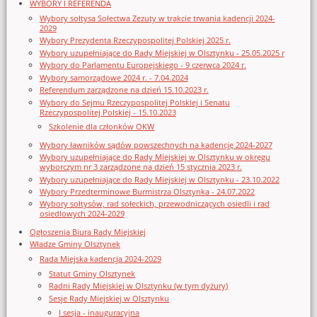
WYBORY I REFERENDA
Wybory sołtysa Sołectwa Zezuty w trakcie trwania kadencji 2024-
2029
Wybory Prezydenta Rzeczypospolitej Polskiej 2025 r.
Wybory uzupełniające do Rady Miejskiej w Olsztynku - 25.05.2025 r
Wybory do Parlamentu Europejskiego - 9 czerwca 2024 r.
Wybory samorządowe 2024 r. - 7.04.2024
Referendum zarządzone na dzień 15.10.2023 r.
Wybory do Sejmu Rzeczypospolitej Polskiej i Senatu
Rzeczypospolitej Polskiej - 15.10.2023
Szkolenie dla członków OKW
Wybory ławników sądów powszechnych na kadencję 2024-2027
Wybory uzupełniające do Rady Miejskiej w Olsztynku w okręgu
wyborczym nr 3 zarządzone na dzień 15 stycznia 2023 r.
Wybory uzupełniające do Rady Miejskiej w Olsztynku - 23.10.2022
Wybory Przedterminowe Burmistrza Olsztynka - 24.07.2022
Wybory sołtysów, rad sołeckich, przewodniczących osiedli i rad
osiedlowych 2024-2029
Ogłoszenia Biura Rady Miejskiej
Władze Gminy Olsztynek
Rada Miejska kadencja 2024-2029
Statut Gminy Olsztynek
Radni Rady Miejskiej w Olsztynku (w tym dyżury)
Sesje Rady Miejskiej w Olsztynku
I sesja - inauguracyjna