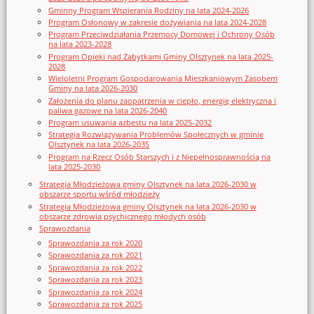
Gminny Program Wspierania Rodziny na lata 2024-2026
Program Osłonowy w zakresie dożywiania na lata 2024-2028
Program Przeciwdziałania Przemocy Domowej i Ochrony Osób
na lata 2023-2028
Program Opieki nad Zabytkami Gminy Olsztynek na lata 2025-
2028
Wieloletni Program Gospodarowania Mieszkaniowym Zasobem
Gminy na lata 2026-2030
Założenia do planu zaopatrzenia w ciepło, energię elektryczna i
paliwa gazowe na lata 2026-2040
Program usuwania azbestu na lata 2025-2032
Strategia Rozwiązywania Problemów Społecznych w gminie
Olsztynek na lata 2026-2035
Program na Rzecz Osób Starszych i z Niepełnosprawnością na
lata 2025-2030
Strategia Młodzieżowa gminy Olsztynek na lata 2026-2030 w
obszarze sportu wśród młodzieży
Strategia Młodzieżowa gminy Olsztynek na lata 2026-2030 w
obszarze zdrowia psychicznego młodych osób
Sprawozdania
Sprawozdania za rok 2020
Sprawozdania za rok 2021
Sprawozdania za rok 2022
Sprawozdania za rok 2023
Sprawozdania za rok 2024
Sprawozdania za rok 2025