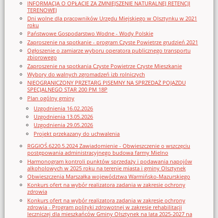
INFORMACJA O OPŁACIE ZA ZMNIEJSZENIE NATURALNEJ RETENCJI
TERENOWEJ
Dni wolne dla pracowników Urzędu Miejskiego w Olsztynku w 2021
roku
Państwowe Gospodarstwo Wodne - Wody Polskie
Zaproszenie na spotkanie - program Czyste Powietrze grudzień 2021
Ogłoszenie o zamiarze wyboru operatora publicznego transportu
zbiorowego
Zaproszenie na spotkania Czyste Powietrze Czyste Mieszkanie
Wybory do walnych zgromadzeń izb rolniczych
NIEOGRANICZONY PRZETARG PISEMNY NA SPRZEDAŻ POJAZDU
SPECJALNEGO STAR 200 PM 18P
Plan ogólny gminy
Uzgodnienia 16.02.2026
Uzgodnienia 13.05.2026
Uzgodnienia 29.05.2026
Projekt przekazany do uchwalenia
RGGIOŚ.6220.5.2024 Zawiadomienie - Obwieszczenie o wszczęciu
postępowania administracyjnego budowa farmy Mielno
Harmonogram kontroli punktów sprzedaży i podawania napojów
alkoholowych w 2025 roku na terenie miasta i gminy Olsztynek
Obwieszczenia Marszałka województwa Warmińsko-Mazurskiego
Konkurs ofert na wybór realizatora zadania w zakresie ochrony
zdrowia
Konkurs ofert na wybór realizatora zadania w zakresie ochrony
zdrowia - Program polityki zdrowotnej w zakresie rehabilitacji
leczniczej dla mieszkańców Gminy Olsztynek na lata 2025-2027 na