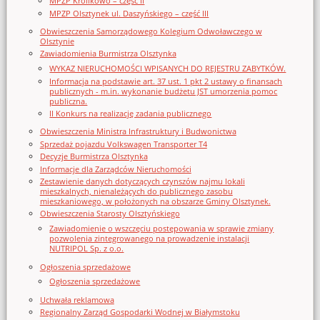
MPZP Królikowo – część II
MPZP Olsztynek ul. Daszyńskiego – część III
Obwieszczenia Samorządowego Kolegium Odwoławczego w
Olsztynie
Zawiadomienia Burmistrza Olsztynka
WYKAZ NIERUCHOMOŚCI WPISANYCH DO REJESTRU ZABYTKÓW.
Informacja na podstawie art. 37 ust. 1 pkt 2 ustawy o finansach
publicznych - m.in. wykonanie budżetu JST umorzenia pomoc
publiczna.
II Konkurs na realizację zadania publicznego
Obwieszczenia Ministra Infrastruktury i Budwonictwa
Sprzedaż pojazdu Volkswagen Transporter T4
Decyzje Burmistrza Olsztynka
Informacje dla Zarządców Nieruchomości
Zestawienie danych dotyczących czynszów najmu lokali
mieszkalnych, nienależących do publicznego zasobu
mieszkaniowego, w położonych na obszarze Gminy Olsztynek.
Obwieszczenia Starosty Olsztyńskiego
Zawiadomienie o wszczęciu postępowania w sprawie zmiany
pozwolenia zintegrowanego na prowadzenie instalacji
NUTRIPOL Sp. z o.o.
Ogłoszenia sprzedażowe
Ogłoszenia sprzedażowe
Uchwała reklamowa
Regionalny Zarząd Gospodarki Wodnej w Białymstoku