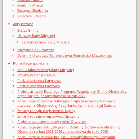
Skarbnik Miasta
Zastępca Skarbnika
Sołectwa i Osiedla
Akty prawne
Statut Gminy
Uchwały Rady Miejskiej
Rejestry uchwał Rady Miejskiej
Zarządzenia Burmistrza
Dziennik Urzędowy Województwa Warmińsko-Mazurskiego
Konsultacje społeczne
Statut Młodzieżowej Rady Miejskiej
Zmiany w statucie MRM
Podział sołectwa Łutynowo
Podział sołectwa Pawłowo
Projekt uchwały Rocznego Programu Współpracy Gminy Olsztynek z
organizacjami pozarządowymi na rok 2022
Konsultacje społeczne dotyczące projektu uchwały w sprawie
utworzenia Olsztyneckiej Rady Seniorów i nadania jej Statutu
Zmiany rodzaju miejscowości Kąpity
Zmiany rodzaju miejscowości Spoguny
Projekty statutów sołectw gminy Olsztynek
Konsultacje projektu „Programu Ochrony Środowiska dla Gminy
Olsztynek na lata 2023-2026 z perspektywą do roku 2030
Konsultacje w sprawie projektu uchwały Rocznego Programu