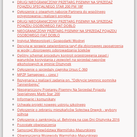
DRUGI NIEOGRANICZONY PRZETARG PISEMNY NA SPRZEDAŻ
POJAZDU SPECJALNEGO STAR 200 PM 18P
Ogłoszenie o otwartym naborze Partnera do wspólnego
przygotowania i realizacji projektu
DRUGI NIEOGRANICZONY PRZETARG PISEMNY NA SPRZEDAŻ
POJAZDU OSOBOWEGO FIAT DOBLO
NIEOGRANICZONY PRZETARG PISEMNY NA SPRZEDAŻ POJAZDU
OSOBOWEGO FIAT DOBLO
Instytut Meteorologii i Gospodarki Wodnej
Decyzja w sprawie zatwierdzenia taryf dla zbiorowego zaopatrzenia
w wodę i zbiorowego odprowadzania ścieków
Ogólny schemat procedury kontroli przestrzegania zasad i
warunków korzystania z zezwoleń na sprzedaż napojów
alkoholowych w gminie Olsztynek
Ogłoszenie o sprzedaży ciągnika Ursus C-360
MPZP Samagowo – czesc I
Rezygnacja z realizacji zadania pn. "Odkrycie tajemnic pomnika
Tannenbergu"
Nieograniczony Przetargu Pisemny Na Sprzedaż Pojazdu
Specjalnego Marki Star_200
Informacje i komunikaty
Uchwała projekt nowego ustroju szkolnego
Ogłoszenie o zebraniu mieszkańców Sołectwa Drwęck - wybory
sołtysa
Ogłoszenie o zamknięciu ul. Behringa na czas Dni Olsztynka 2016
Pozostałe obwieszczenia
Samorząd Województwa Warmińsko-Mazurskiego
Obwieszczenia Wojewody Warmińsko-Mazurskiego