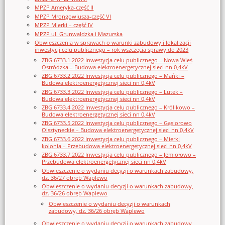
MPZP Ameryka-część II
MPZP Mrongowiusza-część VI
MPZP Mierki – część IV
MPZP ul. Grunwaldzka i Mazurska
Obwieszczenia w sprawach o warunki zabudowy i lokalizacji
inwestycji celu publicznego – rok wszczęcia sprawy do 2023
ZBG.6733.1.2022 Inwestycja celu publicznego – Nowa Wieś
Ostródzka – Budowa elektroenergetycznej sieci nn 0,4kV
ZBG.6733.2.2022 Inwestycja celu publicznego – Mańki –
Budowa elektroenergetycznej sieci nn 0,4kV
ZBG.6733.3.2022 Inwestycja celu publicznego – Lutek –
Budowa elektroenergetycznej sieci nn 0,4kV
ZBG.6733.4.2022 Inwestycja celu publicznego – Królikowo –
Budowa elektroenergetycznej sieci nn 0,4kV
ZBG.6733.5.2022 Inwestycja celu publicznego – Gąsiorowo
Olsztyneckie – Budowa elektroenergetycznej sieci nn 0,4kV
ZBG.6733.6.2022 Inwestycja celu publicznego – Mierki
kolonia – Przebudowa elektroenergetycznej sieci nn 0,4kV
ZBG.6733.7.2022 Inwestycja celu publicznego – Jemiołowo –
Przebudowa elektroenergetycznej sieci nn 0,4kV
Obwieszczenie o wydaniu decyzji o warunkach zabudowy,
dz. 36/27 obręb Waplewo
Obwieszczenie o wydaniu decyzji o warunkach zabudowy,
dz. 36/26 obręb Waplewo
Obwieszczenie o wydaniu decyzji o warunkach
zabudowy, dz. 36/26 obręb Waplewo
Obwieszczenie o wydaniu decyzji o warunkach zabudowy,