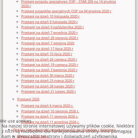
Przetarg pojazdu specjalnego OSP - STAR 200 na 14 grudnia
2020 r
Przetarg pojazdów specjalnych OSP na 04 grudnia 2020 r
Przetarg na dzień 10 listopada 2020 r
Przetarg na dzień 9 listopada 2020 r
Przetargi na dzień 9 października 2020 r
Przetargi na dzień 7 września 2020 r
Przetargi na dzień 28 sierpnia 2020 r
Przetargi na dzień 7 sierpnia 2020
Przetargi na dzień 17 lipca 2020 r
Przetarg na dzień 10 lipca 2020 r
Przetarg na dzień 26 czerwca 2020 r
Przetargi na dzień 19 czerwca 2020 r
Przetargi na dzień 3 kwietnia 2020 r
Przetarg na dzień 30 marca 2020 r
Przetarg na dzień 23 marca 2020 r
Przetarg na dzień 28 lutego 2020 r
Przetargi na dzień 21 lutego 2020 r
Przetargi 2026
Przetarg na dzień 6 marca 2026 r.
Przetargi na dzień 10 sierpnia 2026 r.
Przetarg na dzień 11 sierpnia 2026 r.
We use cookies
Przetarg na dzień 11 września 2026 r.
Na naszej stronie internetowej używamy plików cookie. Niektóre
Wykazy nieruchomości przeznaczonych do sprzedaży i dzierżawy
z nich są niezbędne dla funkcjonowania strony, inne pomagają
nam w ulepszaniu tej strony i doświadczeń użytkownika
Wykazy z 2026 roku