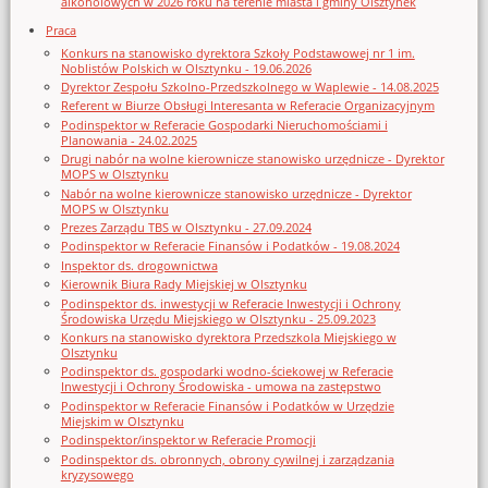
alkoholowych w 2026 roku na terenie miasta i gminy Olsztynek
Praca
Konkurs na stanowisko dyrektora Szkoły Podstawowej nr 1 im.
Noblistów Polskich w Olsztynku - 19.06.2026
Dyrektor Zespołu Szkolno-Przedszkolnego w Waplewie - 14.08.2025
Referent w Biurze Obsługi Interesanta w Referacie Organizacyjnym
Podinspektor w Referacie Gospodarki Nieruchomościami i
Planowania - 24.02.2025
Drugi nabór na wolne kierownicze stanowisko urzędnicze - Dyrektor
MOPS w Olsztynku
Nabór na wolne kierownicze stanowisko urzędnicze - Dyrektor
MOPS w Olsztynku
Prezes Zarządu TBS w Olsztynku - 27.09.2024
Podinspektor w Referacie Finansów i Podatków - 19.08.2024
Inspektor ds. drogownictwa
Kierownik Biura Rady Miejskiej w Olsztynku
Podinspektor ds. inwestycji w Referacie Inwestycji i Ochrony
Środowiska Urzędu Miejskiego w Olsztynku - 25.09.2023
Konkurs na stanowisko dyrektora Przedszkola Miejskiego w
Olsztynku
Podinspektor ds. gospodarki wodno-ściekowej w Referacie
Inwestycji i Ochrony Środowiska - umowa na zastępstwo
Podinspektor w Referacie Finansów i Podatków w Urzędzie
Miejskim w Olsztynku
Podinspektor/inspektor w Referacie Promocji
Podinspektor ds. obronnych, obrony cywilnej i zarządzania
kryzysowego