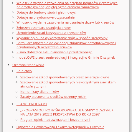
Wniosek o wydanie zezwolenia na przejazd pojazdów ciężarowych
po drodze gminnej objętej ograniczeniem tonażowym
Dotacje do budowy studni głębinowych
Dotacje na przydomowe oczyszczalnie
Wniosek o wydanie zezwolenia na usunięcie drzew lub krzewów
Zgłoszenie zamiaru usunięcia drzew
Uzgodnienie zasad korzystania z przystanków
Wydanie opinii na wykorzystanie dróg w sposób szczególny
Formularz zgłoszenia do ewidencji zbiorników bezodpływowych i
przydomowych oczyszczalni ścieków
Pismo dotyczące aktu planowania przestrzennego
modeLOWE przestrzenie edukacji i integracji w Gminie Olsztynek
Ochrona Środowiska
Rolnictwo
Szacowanie szkód spowodowanych przez zwierzęta łowne
Szacowanie szkód spowodowanych niekorzystnymi zjawiskami
atmosferycznymi
Komunikaty dla rolników
Zasady stosowania środków ochrony roślin
PLANY I PROGRAMY
„PROGRAM OCHRONY ŚRODOWISKA DLA GMINY OLSZTYNEK
NA LATA 2019-2022 Z PERSPEKTYWĄ DO ROKU 2026”
Program opieki nad zwierzętami bezdomnymi
Ogloszenie Powiatowego Lekarza Weterynarii w Olsztynie