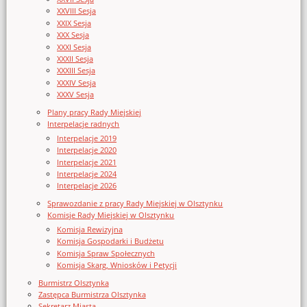
XXVIII Sesja
XXIX Sesja
XXX Sesja
XXXI Sesja
XXXII Sesja
XXXIII Sesja
XXXIV Sesja
XXXV Sesja
Plany pracy Rady Miejskiej
Interpelacje radnych
Interpelacje 2019
Interpelacje 2020
Interpelacje 2021
Interpelacje 2024
Interpelacje 2026
Sprawozdanie z pracy Rady Miejskiej w Olsztynku
Komisje Rady Miejskiej w Olsztynku
Komisja Rewizyjna
Komisja Gospodarki i Budżetu
Komisja Spraw Społecznych
Komisja Skarg, Wniosków i Petycji
Burmistrz Olsztynka
Zastępca Burmistrza Olsztynka
Sekretarz Miasta