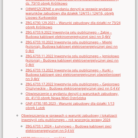
dz. 73/10 obręb Królikowo
OBWIESZCZENIE o wydaniu decyzji w sprawie wydania
warunków zabudowy dla działek 124/15 i 124/16, obręb
Lipowo Kurkowskie
ZBG.6730.129.2021 – Warunki zabudowy dla działki nr 73/24
obręb Królikowo
ZBG.6733.9.2022 Inwestycja celu publicznego – Ząbie –
Budowa kablowej elektroenergetycznej sieci nn 0,4kV
ZBG.6733.10.2022 Inwestycja celu publicznego – Mierki
(kolonia)– Budowa kablowej elektroenergetycznej sieci nn
0,4kV
ZBG.6733.11.2022 Inwestycja celu publicznego – Jemiołowo
(kolonia) – Budowa kablowej elektroenergetycznej sieci nn
0,4kV
ZBG.6733.13.2022 Inwestycja celu publicznego – Kurki –
Budowa kablowej sieci elektroenergetycznej oświetleniowej
nn 0,4kV
ZBG.6733.17.2022 Inwestycja celu publicznego – Gąsiorowo
Olsztyneckie – Budowa elektroenergetycznej sieci nn 0,4 kV
Obwieszczenie o wydaniu decyzji o warunkach zabudowy,
dz. 41/10 obręb Nowa Wieś Ostródzka
GNP.6730.185.2023 - Warunki zabudowy dla działki 1/13
obręb Lutek
Obwieszczenia w sprawach o warunki zabudowy i lokalizacji
inwestycji celu publicznego – rok wszczęcia sprawy 2024
ZBG.6733.1.2024 – Łutynowo – Budowa kablowej sieci
elektroenergetycznej nn 0,4 kV