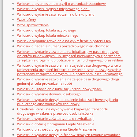
Wniosek o przeniesienie decyzji o warunkach zabudowy
Wniosek o wypis i wyrys z miejscowego planu
Wniosek o wydanie zaświadczenia o braku planu
Wzor_oferty
Wzor_sprawozdania
Wniosek o wykup lokalu użytkowego
Wniosek o wykup lokalu mieszkalnego
Wnisek o wydanie zezwolenia na wykreślenie hipoteki z KW
Wniosek o nadanie numeru porządkowego nieruchomości
Wniosek o wydanie zezwolenia na lokalizację w pasie drogowym
obiektów budowlanych lub urządzeń niezwiązanych z potrzebami
zarządzania drogami lub potrzebami ruchu drogowego oraz reklam
Wniosek o wydanie zezwolenia na zajęcie pasa drogowego w celu
umieszczenia urządzeń infrastruktury technicznej niezwiązanych z
potrzebami zarządzania drogami lub potrzebami ruchu drogowego
Wniosek o wydanie zezwolenia na zajęcie pasa drogowego drogi
gminnej w celu prowadzenia robót
Wniosek o uzgodnienie lokalizacji/przebudowy zjazdu
Wniosek o wydanie dowodu osobistego
Wniosek o wydanie decyzji o ustalenie lokalizacji inwestycji celu
publicznego albo warunków zabudowy
Udzielenia licencji na wykonywanie krajowego transportu
drogowego w zakresie przewozu osób taksówką
Wniosek o wydanie zaświadczenia o rewitalizacji
Wniosek o dotację z programu Ciepłe Mieszkanie
Wniosek o płatność z programu Ciepłe Mieszkanie
Wniosek o wydanie decyzji o środowiskowych uwarunkowaniach