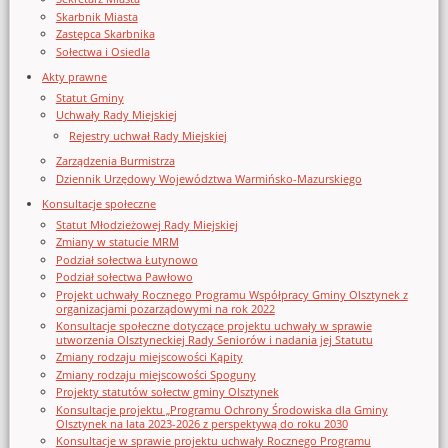
Skarbnik Miasta
Zastępca Skarbnika
Sołectwa i Osiedla
Akty prawne
Statut Gminy
Uchwały Rady Miejskiej
Rejestry uchwał Rady Miejskiej
Zarządzenia Burmistrza
Dziennik Urzędowy Województwa Warmińsko-Mazurskiego
Konsultacje społeczne
Statut Młodzieżowej Rady Miejskiej
Zmiany w statucie MRM
Podział sołectwa Łutynowo
Podział sołectwa Pawłowo
Projekt uchwały Rocznego Programu Współpracy Gminy Olsztynek z
organizacjami pozarządowymi na rok 2022
Konsultacje społeczne dotyczące projektu uchwały w sprawie
utworzenia Olsztyneckiej Rady Seniorów i nadania jej Statutu
Zmiany rodzaju miejscowości Kąpity
Zmiany rodzaju miejscowości Spoguny
Projekty statutów sołectw gminy Olsztynek
Konsultacje projektu „Programu Ochrony Środowiska dla Gminy
Olsztynek na lata 2023-2026 z perspektywą do roku 2030
Konsultacje w sprawie projektu uchwały Rocznego Programu