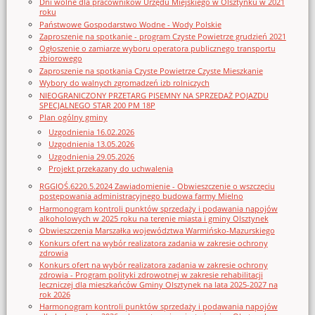
Dni wolne dla pracowników Urzędu Miejskiego w Olsztynku w 2021
roku
Państwowe Gospodarstwo Wodne - Wody Polskie
Zaproszenie na spotkanie - program Czyste Powietrze grudzień 2021
Ogłoszenie o zamiarze wyboru operatora publicznego transportu
zbiorowego
Zaproszenie na spotkania Czyste Powietrze Czyste Mieszkanie
Wybory do walnych zgromadzeń izb rolniczych
NIEOGRANICZONY PRZETARG PISEMNY NA SPRZEDAŻ POJAZDU
SPECJALNEGO STAR 200 PM 18P
Plan ogólny gminy
Uzgodnienia 16.02.2026
Uzgodnienia 13.05.2026
Uzgodnienia 29.05.2026
Projekt przekazany do uchwalenia
RGGIOŚ.6220.5.2024 Zawiadomienie - Obwieszczenie o wszczęciu
postępowania administracyjnego budowa farmy Mielno
Harmonogram kontroli punktów sprzedaży i podawania napojów
alkoholowych w 2025 roku na terenie miasta i gminy Olsztynek
Obwieszczenia Marszałka województwa Warmińsko-Mazurskiego
Konkurs ofert na wybór realizatora zadania w zakresie ochrony
zdrowia
Konkurs ofert na wybór realizatora zadania w zakresie ochrony
zdrowia - Program polityki zdrowotnej w zakresie rehabilitacji
leczniczej dla mieszkańców Gminy Olsztynek na lata 2025-2027 na
rok 2026
Harmonogram kontroli punktów sprzedaży i podawania napojów