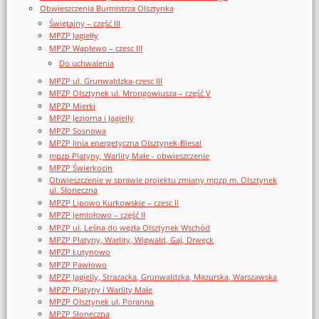
Obwieszczenia Burmistrza Olsztynka
Świętajny – część III
MPZP Jagiełły
MPZP Waplewo – czesc III
Do uchwalenia
MPZP ul. Grunwaldzka-czesc III
MPZP Olsztynek ul. Mrongowiusza – część V
MPZP Mierki
MPZP Jeziorna i Jagielly
MPZP Sosnowa
MPZP linia energetyczna Olsztynek-Biesal
mpzp Platyny, Warlity Małe - obwieszczenie
MPZP Świerkocin
Obwieszczenie w sprawie projektu zmiany mpzp m. Olsztynek
ul. Słoneczna
MPZP Lipowo Kurkowskie – czesc II
MPZP Jemiołowo – część II
MPZP ul. Leśna do węzła Olsztynek Wschód
MPZP Platyny, Warlity, Wigwałd, Gaj, Drwęck
MPZP Łutynowo
MPZP Pawłowo
MPZP Jagielly, Strazacka, Grunwaldzka, Mazurska, Warszawska
MPZP Platyny i Warlity Małe
MPZP Olsztynek ul. Poranna
MPZP Słoneczna