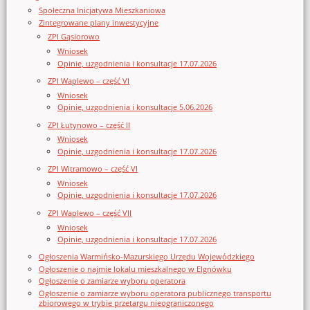
Społeczna Inicjatywa Mieszkaniowa
Zintegrowane plany inwestycyjne
ZPI Gąsiorowo
Wniosek
Opinie, uzgodnienia i konsultacje 17.07.2026
ZPI Waplewo – część VI
Wniosek
Opinie, uzgodnienia i konsultacje 5.06.2026
ZPI Łutynowo – część II
Wniosek
Opinie, uzgodnienia i konsultacje 17.07.2026
ZPI Witramowo – część VI
Wniosek
Opinie, uzgodnienia i konsultacje 17.07.2026
ZPI Waplewo – część VII
Wniosek
Opinie, uzgodnienia i konsultacje 17.07.2026
Ogłoszenia Warmińsko-Mazurskiego Urzędu Wojewódzkiego
Ogłoszenie o najmie lokalu mieszkalnego w Elgnówku
Ogłoszenie o zamiarze wyboru operatora
Ogłoszenie o zamiarze wyboru operatora publicznego transportu
zbiorowego w trybie przetargu nieograniczonego