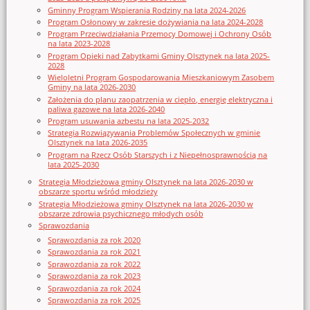
Gminny Program Wspierania Rodziny na lata 2024-2026
Program Osłonowy w zakresie dożywiania na lata 2024-2028
Program Przeciwdziałania Przemocy Domowej i Ochrony Osób
na lata 2023-2028
Program Opieki nad Zabytkami Gminy Olsztynek na lata 2025-
2028
Wieloletni Program Gospodarowania Mieszkaniowym Zasobem
Gminy na lata 2026-2030
Założenia do planu zaopatrzenia w ciepło, energię elektryczna i
paliwa gazowe na lata 2026-2040
Program usuwania azbestu na lata 2025-2032
Strategia Rozwiązywania Problemów Społecznych w gminie
Olsztynek na lata 2026-2035
Program na Rzecz Osób Starszych i z Niepełnosprawnością na
lata 2025-2030
Strategia Młodzieżowa gminy Olsztynek na lata 2026-2030 w
obszarze sportu wśród młodzieży
Strategia Młodzieżowa gminy Olsztynek na lata 2026-2030 w
obszarze zdrowia psychicznego młodych osób
Sprawozdania
Sprawozdania za rok 2020
Sprawozdania za rok 2021
Sprawozdania za rok 2022
Sprawozdania za rok 2023
Sprawozdania za rok 2024
Sprawozdania za rok 2025