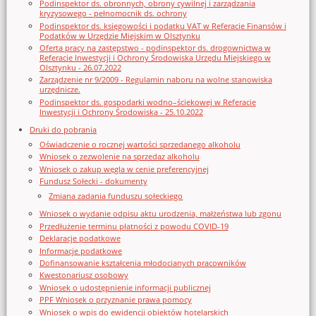
Podinspektor ds. obronnych, obrony cywilnej i zarządzania
kryzysowego - pełnomocnik ds. ochrony
Podinspektor ds. księgowości i podatku VAT w Referacie Finansów i
Podatków w Urzędzie Miejskim w Olsztynku
Oferta pracy na zastępstwo - podinspektor ds. drogownictwa w
Referacie Inwestycji i Ochrony Środowiska Urzędu Miejskiego w
Olsztynku - 26.07.2022
Zarządzenie nr 9/2009 - Regulamin naboru na wolne stanowiska
urzędnicze.
Podinspektor ds. gospodarki wodno–ściekowej w Referacie
Inwestycji i Ochrony Środowiska - 25.10.2022
Druki do pobrania
Oświadczenie o rocznej wartości sprzedanego alkoholu
Wniosek o zezwolenie na sprzedaz alkoholu
Wniosek o zakup węgla w cenie preferencyjnej
Fundusz Sołecki - dokumenty
Zmiana zadania funduszu sołeckiego
Wniosek o wydanie odpisu aktu urodzenia, małżeństwa lub zgonu
Przedłużenie terminu płatności z powodu COVID-19
Deklaracje podatkowe
Informacje podatkowe
Dofinansowanie kształcenia młodocianych pracowników
Kwestonariusz osobowy
Wniosek o udostępnienie informacji publicznej
PPF Wniosek o przyznanie prawa pomocy
Wniosek o wpis do ewidencji obiektów hotelarskich