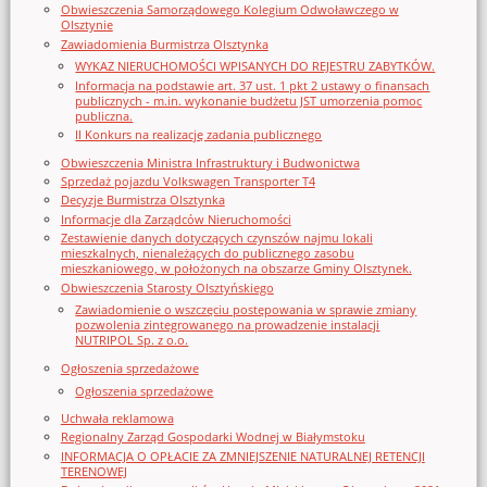
Obwieszczenia Samorządowego Kolegium Odwoławczego w
Olsztynie
Zawiadomienia Burmistrza Olsztynka
WYKAZ NIERUCHOMOŚCI WPISANYCH DO REJESTRU ZABYTKÓW.
Informacja na podstawie art. 37 ust. 1 pkt 2 ustawy o finansach
publicznych - m.in. wykonanie budżetu JST umorzenia pomoc
publiczna.
II Konkurs na realizację zadania publicznego
Obwieszczenia Ministra Infrastruktury i Budwonictwa
Sprzedaż pojazdu Volkswagen Transporter T4
Decyzje Burmistrza Olsztynka
Informacje dla Zarządców Nieruchomości
Zestawienie danych dotyczących czynszów najmu lokali
mieszkalnych, nienależących do publicznego zasobu
mieszkaniowego, w położonych na obszarze Gminy Olsztynek.
Obwieszczenia Starosty Olsztyńskiego
Zawiadomienie o wszczęciu postępowania w sprawie zmiany
pozwolenia zintegrowanego na prowadzenie instalacji
NUTRIPOL Sp. z o.o.
Ogłoszenia sprzedażowe
Ogłoszenia sprzedażowe
Uchwała reklamowa
Regionalny Zarząd Gospodarki Wodnej w Białymstoku
INFORMACJA O OPŁACIE ZA ZMNIEJSZENIE NATURALNEJ RETENCJI
TERENOWEJ