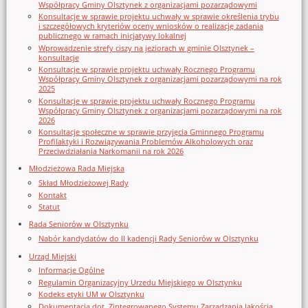
Współpracy Gminy Olsztynek z organizacjami pozarządowymi
Konsultacje w sprawie projektu uchwały w sprawie określenia trybu
i szczegółowych kryteriów oceny wniosków o realizację zadania
publicznego w ramach inicjatywy lokalnej
Wprowadzenie strefy ciszy na jeziorach w gminie Olsztynek –
konsultacje
Konsultacje w sprawie projektu uchwały Rocznego Programu
Współpracy Gminy Olsztynek z organizacjami pozarządowymi na rok
2025
Konsultacje w sprawie projektu uchwały Rocznego Programu
Współpracy Gminy Olsztynek z organizacjami pozarządowymi na rok
2026
Konsultacje społeczne w sprawie przyjęcia Gminnego Programu
Profilaktyki i Rozwiązywania Problemów Alkoholowych oraz
Przeciwdziałania Narkomanii na rok 2026
Młodzieżowa Rada Miejska
Skład Młodzieżowej Rady
Kontakt
Statut
Rada Seniorów w Olsztynku
Nabór kandydatów do II kadencji Rady Seniorów w Olsztynku
Urząd Miejski
Informacje Ogólne
Regulamin Organizacyjny Urzedu Miejskiego w Olsztynku
Kodeks etyki UM w Olsztynku
Dokumentacja dot. Zintegrowanego Systemu Zarządzania Jakością