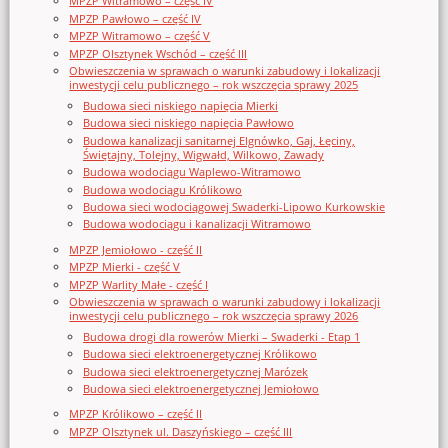
MPZP Witramowo – część IV
MPZP Pawłowo – część IV
MPZP Witramowo – część V
MPZP Olsztynek Wschód – część III
Obwieszczenia w sprawach o warunki zabudowy i lokalizacji
inwestycji celu publicznego – rok wszczęcia sprawy 2025
Budowa sieci niskiego napięcia Mierki
Budowa sieci niskiego napięcia Pawłowo
Budowa kanalizacji sanitarnej Elgnówko, Gaj, Łęciny,
Świętajny, Tolejny, Wigwałd, Wilkowo, Zawady
Budowa wodociągu Waplewo-Witramowo
Budowa wodociągu Królikowo
Budowa sieci wodociągowej Swaderki-Lipowo Kurkowskie
Budowa wodociągu i kanalizacji Witramowo
MPZP Jemiołowo - część II
MPZP Mierki - część V
MPZP Warlity Małe - część I
Obwieszczenia w sprawach o warunki zabudowy i lokalizacji
inwestycji celu publicznego – rok wszczęcia sprawy 2026
Budowa drogi dla rowerów Mierki – Swaderki - Etap 1
Budowa sieci elektroenergetycznej Królikowo
Budowa sieci elektroenergetycznej Marózek
Budowa sieci elektroenergetycznej Jemiołowo
MPZP Królikowo – część II
MPZP Olsztynek ul. Daszyńskiego – część III