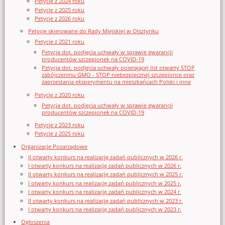
Petycje z 2024 roku
Petycje z 2025 roku
Petycje z 2026 roku
Petycje skierowane do Rady Miejskiej w Olsztynku
Petycje z 2021 roku
Petycja dot. podjęcia uchwały w sprawie gwarancji
producentów szczepionek na COVID-19
Petycja dot. podjęcia uchwały poierającej list otwarty STOP
zabójczenmu GMO - STOP niebezpiecznej szczepionce oraz
zaprzestania eksperymentu na mieszkańcach Polski i inne
Petycje z 2020 roku
Petycja dot. podjęcia uchwały w sprawie gwarancji
producentów szczepionek na COVID-19
Petycje z 2023 roku
Petycje z 2025 roku
Organizacje Pozarządowe
II otwarty konkurs na realizację zadań publicznych w 2026 r.
I otwarty konkurs na realizację zadań publicznych w 2026 r.
II otwarty konkurs na realizację zadań publicznych w 2025 r.
I otwarty konkurs na realizację zadań publicznych w 2025 r.
I otwarty konkurs na realizację zadań publicznych w 2024 r.
II otwarty konkurs na realizację zadań publicznych w 2023 r.
I otwarty konkurs na realizację zadań publicznych w 2023 r.
Ogłoszenia