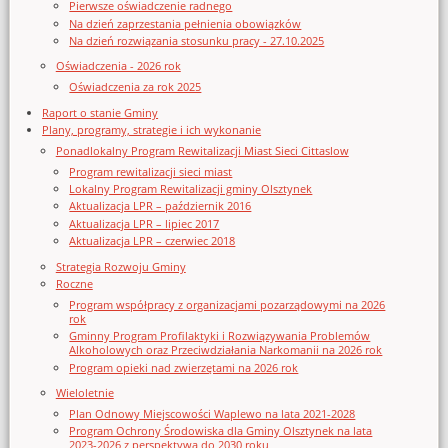
Pierwsze oświadczenie radnego
Na dzień zaprzestania pełnienia obowiązków
Na dzień rozwiązania stosunku pracy - 27.10.2025
Oświadczenia - 2026 rok
Oświadczenia za rok 2025
Raport o stanie Gminy
Plany, programy, strategie i ich wykonanie
Ponadlokalny Program Rewitalizacji Miast Sieci Cittaslow
Program rewitalizacji sieci miast
Lokalny Program Rewitalizacji gminy Olsztynek
Aktualizacja LPR – październik 2016
Aktualizacja LPR – lipiec 2017
Aktualizacja LPR – czerwiec 2018
Strategia Rozwoju Gminy
Roczne
Program współpracy z organizacjami pozarządowymi na 2026
rok
Gminny Program Profilaktyki i Rozwiązywania Problemów
Alkoholowych oraz Przeciwdziałania Narkomanii na 2026 rok
Program opieki nad zwierzętami na 2026 rok
Wieloletnie
Plan Odnowy Miejscowości Waplewo na lata 2021-2028
Program Ochrony Środowiska dla Gminy Olsztynek na lata
2023-2026 z perspektywą do 2030 roku