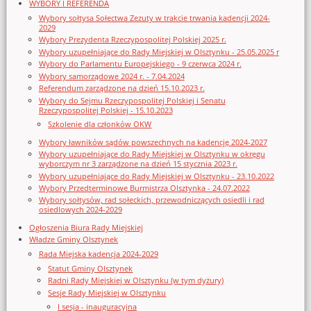
WYBORY I REFERENDA
Wybory sołtysa Sołectwa Zezuty w trakcie trwania kadencji 2024-
2029
Wybory Prezydenta Rzeczypospolitej Polskiej 2025 r.
Wybory uzupełniające do Rady Miejskiej w Olsztynku - 25.05.2025 r
Wybory do Parlamentu Europejskiego - 9 czerwca 2024 r.
Wybory samorządowe 2024 r. - 7.04.2024
Referendum zarządzone na dzień 15.10.2023 r.
Wybory do Sejmu Rzeczypospolitej Polskiej i Senatu
Rzeczypospolitej Polskiej - 15.10.2023
Szkolenie dla członków OKW
Wybory ławników sądów powszechnych na kadencję 2024-2027
Wybory uzupełniające do Rady Miejskiej w Olsztynku w okręgu
wyborczym nr 3 zarządzone na dzień 15 stycznia 2023 r.
Wybory uzupełniające do Rady Miejskiej w Olsztynku - 23.10.2022
Wybory Przedterminowe Burmistrza Olsztynka - 24.07.2022
Wybory sołtysów, rad sołeckich, przewodniczących osiedli i rad
osiedlowych 2024-2029
Ogłoszenia Biura Rady Miejskiej
Władze Gminy Olsztynek
Rada Miejska kadencja 2024-2029
Statut Gminy Olsztynek
Radni Rady Miejskiej w Olsztynku (w tym dyżury)
Sesje Rady Miejskiej w Olsztynku
I sesja - inauguracyjna