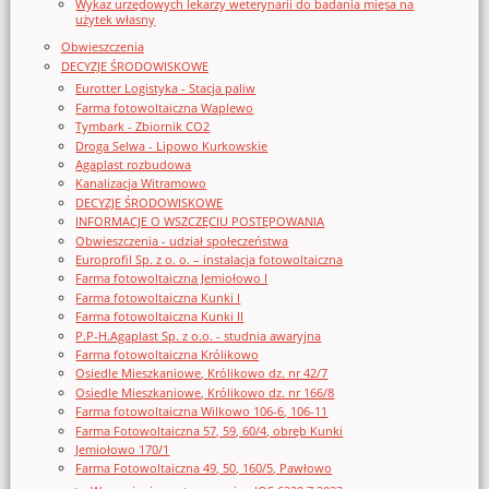
Wykaz urzędowych lekarzy weterynarii do badania mięsa na
użytek własny
Obwieszczenia
DECYZJE ŚRODOWISKOWE
Eurotter Logistyka - Stacja paliw
Farma fotowoltaiczna Waplewo
Tymbark - Zbiornik CO2
Droga Selwa - Lipowo Kurkowskie
Agaplast rozbudowa
Kanalizacja Witramowo
DECYZJE ŚRODOWISKOWE
INFORMACJE O WSZCZĘCIU POSTĘPOWANIA
Obwieszczenia - udział społeczeństwa
Europrofil Sp. z o. o. – instalacja fotowoltaiczna
Farma fotowoltaiczna Jemiołowo I
Farma fotowoltaiczna Kunki I
Farma fotowoltaiczna Kunki II
P.P-H.Agaplast Sp. z o.o. - studnia awaryjna
Farma fotowoltaiczna Królikowo
Osiedle Mieszkaniowe, Królikowo dz. nr 42/7
Osiedle Mieszkaniowe, Królikowo dz. nr 166/8
Farma fotowoltaiczna Wilkowo 106-6, 106-11
Farma Fotowoltaiczna 57, 59, 60/4, obręb Kunki
Jemiołowo 170/1
Farma Fotowoltaiczna 49, 50, 160/5, Pawłowo