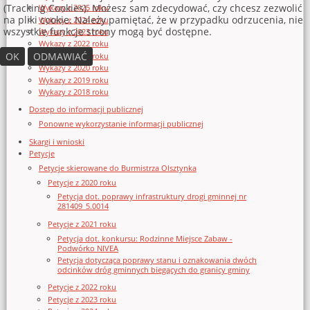
(Tracking Cookies). Możesz sam zdecydować, czy chcesz zezwolić
Wykazy z 2025 roku
na pliki cookie. Należy pamiętać, że w przypadku odrzucenia, nie
Wykazy z 2024 roku
wszystkie funkcje strony mogą być dostępne.
Wykazy z 2023 roku
Wykazy z 2022 roku
OK
ODMAWIAĆ
Wykazy z 2021 roku
Wykazy z 2020 roku
Wykazy z 2019 roku
Wykazy z 2018 roku
Dostęp do informacji publicznej
Ponowne wykorzystanie informacji publicznej
Skargi i wnioski
Petycje
Petycje skierowane do Burmistrza Olsztynka
Petycje z 2020 roku
Petycja dot. poprawy infrastruktury drogi gminnej nr
281409_5.0014
Petycje z 2021 roku
Petycja dot. konkursu: Rodzinne Miejsce Zabaw -
Podwórko NIVEA
Petycja dotycząca poprawy stanu i oznakowania dwóch
odcinków dróg gminnych biegących do granicy gminy
Petycje z 2022 roku
Petycje z 2023 roku