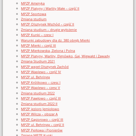
MPZP Ameryka
MPZP Platyny i Warlity Małe – część II
MPZP Sportowa
Zmiana studium
MPZP Olsztynek Wschód – część II
Zmiana studium – drugie wyłożenie
MPZP Kunki – czesc I
Warunki zabudowy dla dz. 380 obręb Mierki
MPZP Mierki – część III
MPZP Mierkowska, Zielona i Polna
MPZP Platyny, Warlity, Elgnówko, Gaj, Wigwałd i Zawady
Zmiana Studium 2021
MPZP węzeł Olsztynek Zachód
MPZP Waplewo – część IV
MPZP ul. Behringa
MPZP Królikowo – czesc I
MPZP Waplewo – czesc V
Zmiana studium 2022
MPZP Pawłowo – część III
Zmiana studium 2022 II
MPZP jezioro Jemiołowo
MPZP Wilcza – obszar A
MPZP Gąsiorowo – część III
MPZP ul. Behringa – część II
MPZP Perłowa i Pionierów
Zmiana MPZP Kunki