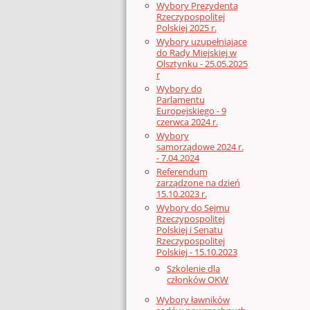
Wybory Prezydenta
Rzeczypospolitej
Polskiej 2025 r.
Wybory uzupełniające
do Rady Miejskiej w
Olsztynku - 25.05.2025
r
Wybory do
Parlamentu
Europejskiego - 9
czerwca 2024 r.
Wybory
samorządowe 2024 r.
- 7.04.2024
Referendum
zarządzone na dzień
15.10.2023 r.
Wybory do Sejmu
Rzeczypospolitej
Polskiej i Senatu
Rzeczypospolitej
Polskiej - 15.10.2023
Szkolenie dla
członków OKW
Wybory ławników