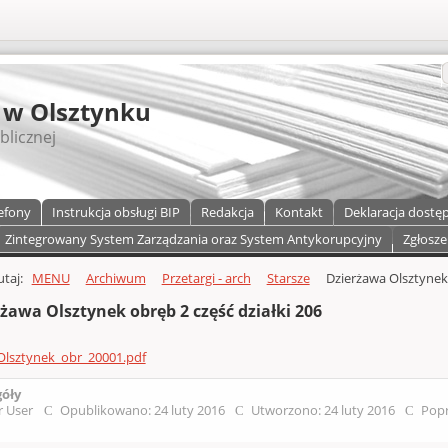
S
 w Olsztynku
blicznej
efony
Instrukcja obsługi BIP
Redakcja
Kontakt
Deklaracja dostę
Zintegrowany System Zarządzania oraz System Antykorupcyjny
Zgłosze
a)
zawartości
tutaj:
MENU
Archiwum
Przetargi - arch
Starsze
Dzierżawa Olsztynek 
żawa Olsztynek obręb 2 część działki 206
Olsztynek_obr_20001.pdf
góły
r User
Opublikowano: 24 luty 2016
Utworzono: 24 luty 2016
Popr