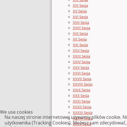
XIV Sesja
XV Sesja
XVI Sesja
XVII Sesja
XVIII Sesja
XIX Sesja
XX Sesja
XXI Sesja
XXII Sesja
XXIII Sesja
XXIV Sesja
XXV Sesja
XXVI Sesja
XXVII Sesja
XXVIII Sesja
XXIX Sesja
XXX Sesja
XXXI Sesja
XXXII Sesja
We use cookies
XXXIII Sesja
Na naszej stronie internetowej używamy plików cookie. N
XXXIV Sesja
użytkownika (Tracking Cookies). Możesz sam zdecydować, c
XXXV Sesja