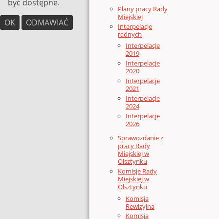
być dostępne.
Plany pracy Rady
Miejskiej
OK
ODMAWIAĆ
Interpelacje
radnych
Interpelacje
2019
Interpelacje
2020
Interpelacje
2021
Interpelacje
2024
Interpelacje
2026
Sprawozdanie z
pracy Rady
Miejskiej w
Olsztynku
Komisje Rady
Miejskiej w
Olsztynku
Komisja
Rewizyjna
Komisja