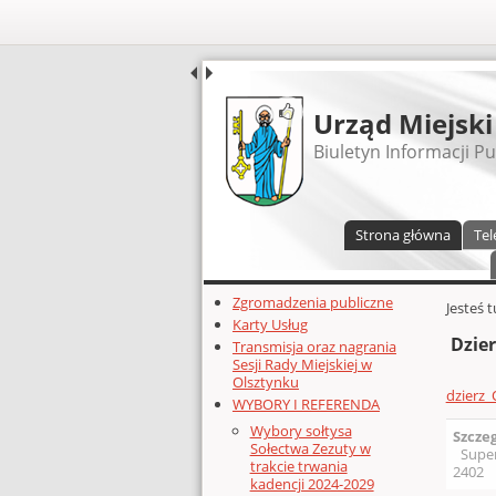
UDOSTĘPNIJ
Urząd Miejski
Biuletyn Informacji Pu
Menu główne
Strona główna
Tel
Dodatkowe zasoby (lewa kolumn
Zgromadzenia publiczne
Głównej 
Jesteś 
Karty Usług
Dzier
Transmisja oraz nagrania
Sesji Rady Miejskiej w
Olsztynku
dzierz_
WYBORY I REFERENDA
Wybory sołtysa
Szcze
Sołectwa Zezuty w
Supe
trakcie trwania
2402
kadencji 2024-2029