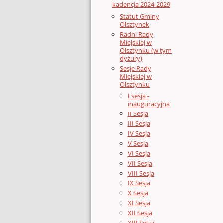
kadencja 2024-2029
Statut Gminy
Olsztynek
Radni Rady
Miejskiej w
Olsztynku (w tym
dyżury)
Sesje Rady
Miejskiej w
Olsztynku
I sesja -
inauguracyjna
II Sesja
III Sesja
IV Sesja
V Sesja
VI Sesja
VII Sesja
VIII Sesja
IX Sesja
X Sesja
XI Sesja
XII Sesja
XIII Sesja