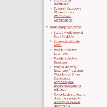
Burmistrza
Dziennik Urzędowy
Województwa
Warmińsko-
Mazurskiego
Konsultacje społeczne
Statut Młodzieżowej
Rady Miejskiej
Zmiany w statucie
MRM
Podział sołectwa
Łutynowo
Podział sołectwa
Pawłowo
Projekt uchwały
Rocznego Programu
Współpracy Gminy
Olsztynek z
organizacjami
pozarządowymi na
rok 2022
Konsultacje społeczne
dotyczące projektu
uchwały w sprawie
utworzenia