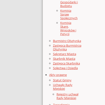
Gospodarki i
Budżetu
Komisja
Spraw
Społecznych
Komisja
Skarg,
Wniosków i
Petycji
Burmistrz Olsztynka
Zastępca Burmistrza
Olsztynka
Sekretarz Miasta
Skarbnik Miasta
Zastępca Skarbnika
Sołectwa i Osiedla
Akty prawne
Statut Gminy
Uchwały Rady
Miejskiej
Rejestry uchwał
Rady Miejskiej
Zarządzenia