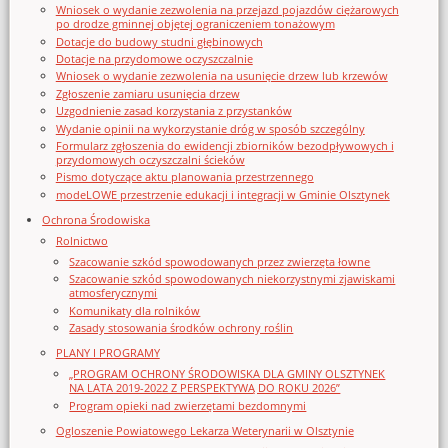
Wniosek o wydanie zezwolenia na przejazd pojazdów ciężarowych
po drodze gminnej objętej ograniczeniem tonażowym
Dotacje do budowy studni głębinowych
Dotacje na przydomowe oczyszczalnie
Wniosek o wydanie zezwolenia na usunięcie drzew lub krzewów
Zgłoszenie zamiaru usunięcia drzew
Uzgodnienie zasad korzystania z przystanków
Wydanie opinii na wykorzystanie dróg w sposób szczególny
Formularz zgłoszenia do ewidencji zbiorników bezodpływowych i
przydomowych oczyszczalni ścieków
Pismo dotyczące aktu planowania przestrzennego
modeLOWE przestrzenie edukacji i integracji w Gminie Olsztynek
Ochrona Środowiska
Rolnictwo
Szacowanie szkód spowodowanych przez zwierzęta łowne
Szacowanie szkód spowodowanych niekorzystnymi zjawiskami
atmosferycznymi
Komunikaty dla rolników
Zasady stosowania środków ochrony roślin
PLANY I PROGRAMY
„PROGRAM OCHRONY ŚRODOWISKA DLA GMINY OLSZTYNEK
NA LATA 2019-2022 Z PERSPEKTYWĄ DO ROKU 2026”
Program opieki nad zwierzętami bezdomnymi
Ogloszenie Powiatowego Lekarza Weterynarii w Olsztynie