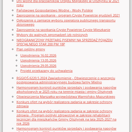
Dni wolne dla pracowników Urzędu Miejskiego w Olsztynku w 2021
roku
Państwowe Gospodarstwo Wodne - Wody Polskie
Zaproszenie na spotkanie - program Czyste Powietrze grudzień 2021
Ogłoszenie o zamiarze wyboru operatora publicznego transportu
zbiorowego
Zaproszenie na spotkania Czyste Powietrze Czyste Mieszkanie
Wybory do walnych zgromadzeń izb rolniczych
NIEOGRANICZONY PRZETARG PISEMNY NA SPRZEDAŻ POJAZDU
SPECJALNEGO STAR 200 PM 18P
Plan ogólny gminy
Uzgodnienia 16.02.2026
Uzgodnienia 13.05.2026
Uzgodnienia 29.05.2026
Projekt przekazany do uchwalenia
RGGIOŚ.6220.5.2024 Zawiadomienie - Obwieszczenie o wszczęciu
postępowania administracyjnego budowa farmy Mielno
Harmonogram kontroli punktów sprzedaży i podawania napojów
alkoholowych w 2025 roku na terenie miasta i gminy Olsztynek
Obwieszczenia Marszałka województwa Warmińsko-Mazurskiego
Konkurs ofert na wybór realizatora zadania w zakresie ochrony
zdrowia
Konkurs ofert na wybór realizatora zadania w zakresie ochrony
zdrowia - Program polityki zdrowotnej w zakresie rehabilitacji
leczniczej dla mieszkańców Gminy Olsztynek na lata 2025-2027 na
rok 2026
Harmonogram kontroli punktów sprzedaży i podawania napojów