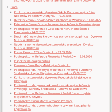
alkoholowych w 2026 roku na terenie miasta i gminy Olsztynek
Praca
Konkurs na stanowisko dyrektora Szkoły Podstawowej nr 1 im.
Noblistów Polskich w Olsztynku - 19.06.2026
Dyrektor Zespołu Szkolno-Przedszkolnego w Waplewie - 14.08.2025
Referent w Biurze Obsługi Interesanta w Referacie Organizacyjnym
Podinspektor w Referacie Gospodarki Nieruchomościami i
Planowania - 24.02.2025
Drugi nabór na wolne kierownicze stanowisko urzędnicze - Dyrektor
MOPS w Olsztynku
Nabór na wolne kierownicze stanowisko urzędnicze - Dyrektor
MOPS w Olsztynku
Prezes Zarządu TBS w Olsztynku - 27.09.2024
Podinspektor w Referacie Finansów i Podatków - 19.08.2024
Inspektor ds. drogownictwa
Kierownik Biura Rady Miejskiej w Olsztynku
Podinspektor ds. inwestycji w Referacie Inwestycji i Ochrony
Środowiska Urzędu Miejskiego w Olsztynku - 25.09.2023
Konkurs na stanowisko dyrektora Przedszkola Miejskiego w
Olsztynku
Podinspektor ds. gospodarki wodno-ściekowej w Referacie
Inwestycji i Ochrony Środowiska - umowa na zastępstwo
Podinspektor w Referacie Finansów i Podatków w Urzędzie
Miejskim w Olsztynku
Podinspektor/inspektor w Referacie Promocji
Podinspektor ds. obronnych, obrony cywilnej i zarządzania
kryzysowego