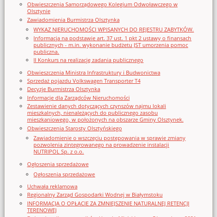
Obwieszczenia Samorządowego Kolegium Odwoławczego w
Olsztynie
Zawiadomienia Burmistrza Olsztynka
WYKAZ NIERUCHOMOŚCI WPISANYCH DO REJESTRU ZABYTKÓW.
Informacja na podstawie art. 37 ust. 1 pkt 2 ustawy o finansach
publicznych - m.in. wykonanie budżetu JST umorzenia pomoc
publiczna.
II Konkurs na realizację zadania publicznego
Obwieszczenia Ministra Infrastruktury i Budwonictwa
Sprzedaż pojazdu Volkswagen Transporter T4
Decyzje Burmistrza Olsztynka
Informacje dla Zarządców Nieruchomości
Zestawienie danych dotyczących czynszów najmu lokali
mieszkalnych, nienależących do publicznego zasobu
mieszkaniowego, w położonych na obszarze Gminy Olsztynek.
Obwieszczenia Starosty Olsztyńskiego
Zawiadomienie o wszczęciu postępowania w sprawie zmiany
pozwolenia zintegrowanego na prowadzenie instalacji
NUTRIPOL Sp. z o.o.
Ogłoszenia sprzedażowe
Ogłoszenia sprzedażowe
Uchwała reklamowa
Regionalny Zarząd Gospodarki Wodnej w Białymstoku
INFORMACJA O OPŁACIE ZA ZMNIEJSZENIE NATURALNEJ RETENCJI
TERENOWEJ