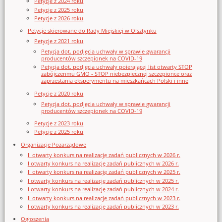
Petycje z 2024 roku
Petycje z 2025 roku
Petycje z 2026 roku
Petycje skierowane do Rady Miejskiej w Olsztynku
Petycje z 2021 roku
Petycja dot. podjęcia uchwały w sprawie gwarancji
producentów szczepionek na COVID-19
Petycja dot. podjęcia uchwały poierającej list otwarty STOP
zabójczenmu GMO - STOP niebezpiecznej szczepionce oraz
zaprzestania eksperymentu na mieszkańcach Polski i inne
Petycje z 2020 roku
Petycja dot. podjęcia uchwały w sprawie gwarancji
producentów szczepionek na COVID-19
Petycje z 2023 roku
Petycje z 2025 roku
Organizacje Pozarządowe
II otwarty konkurs na realizację zadań publicznych w 2026 r.
I otwarty konkurs na realizację zadań publicznych w 2026 r.
II otwarty konkurs na realizację zadań publicznych w 2025 r.
I otwarty konkurs na realizację zadań publicznych w 2025 r.
I otwarty konkurs na realizację zadań publicznych w 2024 r.
II otwarty konkurs na realizację zadań publicznych w 2023 r.
I otwarty konkurs na realizację zadań publicznych w 2023 r.
Ogłoszenia