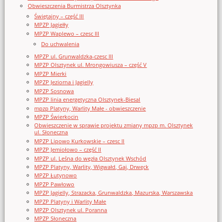
Obwieszczenia Burmistrza Olsztynka
Świętajny – część III
MPZP Jagiełły
MPZP Waplewo – czesc III
Do uchwalenia
MPZP ul. Grunwaldzka-czesc III
MPZP Olsztynek ul. Mrongowiusza – część V
MPZP Mierki
MPZP Jeziorna i Jagielly
MPZP Sosnowa
MPZP linia energetyczna Olsztynek-Biesal
mpzp Platyny, Warlity Małe - obwieszczenie
MPZP Świerkocin
Obwieszczenie w sprawie projektu zmiany mpzp m. Olsztynek
ul. Słoneczna
MPZP Lipowo Kurkowskie – czesc II
MPZP Jemiołowo – część II
MPZP ul. Leśna do węzła Olsztynek Wschód
MPZP Platyny, Warlity, Wigwałd, Gaj, Drwęck
MPZP Łutynowo
MPZP Pawłowo
MPZP Jagielly, Strazacka, Grunwaldzka, Mazurska, Warszawska
MPZP Platyny i Warlity Małe
MPZP Olsztynek ul. Poranna
MPZP Słoneczna