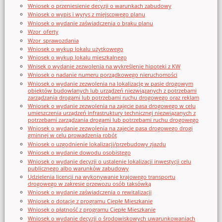
Wniosek o przeniesienie decyzji o warunkach zabudowy
Wniosek o wypis i wyrys z miejscowego planu
Wniosek o wydanie zaświadczenia o braku planu
Wzor_oferty
Wzor_sprawozdania
Wniosek o wykup lokalu użytkowego
Wniosek o wykup lokalu mieszkalnego
Wnisek o wydanie zezwolenia na wykreślenie hipoteki z KW
Wniosek o nadanie numeru porządkowego nieruchomości
Wniosek o wydanie zezwolenia na lokalizację w pasie drogowym
obiektów budowlanych lub urządzeń niezwiązanych z potrzebami
zarządzania drogami lub potrzebami ruchu drogowego oraz reklam
Wniosek o wydanie zezwolenia na zajęcie pasa drogowego w celu
umieszczenia urządzeń infrastruktury technicznej niezwiązanych z
potrzebami zarządzania drogami lub potrzebami ruchu drogowego
Wniosek o wydanie zezwolenia na zajęcie pasa drogowego drogi
gminnej w celu prowadzenia robót
Wniosek o uzgodnienie lokalizacji/przebudowy zjazdu
Wniosek o wydanie dowodu osobistego
Wniosek o wydanie decyzji o ustalenie lokalizacji inwestycji celu
publicznego albo warunków zabudowy
Udzielenia licencji na wykonywanie krajowego transportu
drogowego w zakresie przewozu osób taksówką
Wniosek o wydanie zaświadczenia o rewitalizacji
Wniosek o dotację z programu Ciepłe Mieszkanie
Wniosek o płatność z programu Ciepłe Mieszkanie
Wniosek o wydanie decyzji o środowiskowych uwarunkowaniach