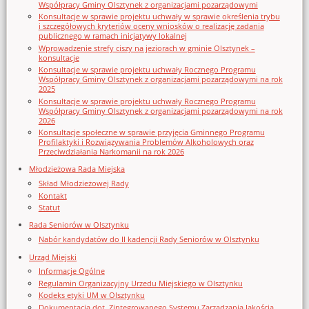
Współpracy Gminy Olsztynek z organizacjami pozarządowymi
Konsultacje w sprawie projektu uchwały w sprawie określenia trybu
i szczegółowych kryteriów oceny wniosków o realizację zadania
publicznego w ramach inicjatywy lokalnej
Wprowadzenie strefy ciszy na jeziorach w gminie Olsztynek –
konsultacje
Konsultacje w sprawie projektu uchwały Rocznego Programu
Współpracy Gminy Olsztynek z organizacjami pozarządowymi na rok
2025
Konsultacje w sprawie projektu uchwały Rocznego Programu
Współpracy Gminy Olsztynek z organizacjami pozarządowymi na rok
2026
Konsultacje społeczne w sprawie przyjęcia Gminnego Programu
Profilaktyki i Rozwiązywania Problemów Alkoholowych oraz
Przeciwdziałania Narkomanii na rok 2026
Młodzieżowa Rada Miejska
Skład Młodzieżowej Rady
Kontakt
Statut
Rada Seniorów w Olsztynku
Nabór kandydatów do II kadencji Rady Seniorów w Olsztynku
Urząd Miejski
Informacje Ogólne
Regulamin Organizacyjny Urzedu Miejskiego w Olsztynku
Kodeks etyki UM w Olsztynku
Dokumentacja dot. Zintegrowanego Systemu Zarządzania Jakością