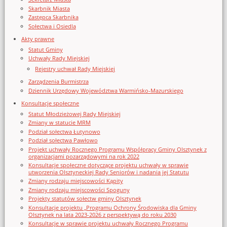
Skarbnik Miasta
Zastępca Skarbnika
Sołectwa i Osiedla
Akty prawne
Statut Gminy
Uchwały Rady Miejskiej
Rejestry uchwał Rady Miejskiej
Zarządzenia Burmistrza
Dziennik Urzędowy Województwa Warmińsko-Mazurskiego
Konsultacje społeczne
Statut Młodzieżowej Rady Miejskiej
Zmiany w statucie MRM
Podział sołectwa Łutynowo
Podział sołectwa Pawłowo
Projekt uchwały Rocznego Programu Współpracy Gminy Olsztynek z
organizacjami pozarządowymi na rok 2022
Konsultacje społeczne dotyczące projektu uchwały w sprawie
utworzenia Olsztyneckiej Rady Seniorów i nadania jej Statutu
Zmiany rodzaju miejscowości Kąpity
Zmiany rodzaju miejscowości Spoguny
Projekty statutów sołectw gminy Olsztynek
Konsultacje projektu „Programu Ochrony Środowiska dla Gminy
Olsztynek na lata 2023-2026 z perspektywą do roku 2030
Konsultacje w sprawie projektu uchwały Rocznego Programu