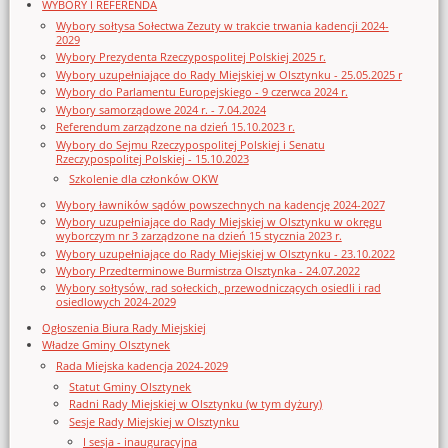
WYBORY I REFERENDA
Wybory sołtysa Sołectwa Zezuty w trakcie trwania kadencji 2024-
2029
Wybory Prezydenta Rzeczypospolitej Polskiej 2025 r.
Wybory uzupełniające do Rady Miejskiej w Olsztynku - 25.05.2025 r
Wybory do Parlamentu Europejskiego - 9 czerwca 2024 r.
Wybory samorządowe 2024 r. - 7.04.2024
Referendum zarządzone na dzień 15.10.2023 r.
Wybory do Sejmu Rzeczypospolitej Polskiej i Senatu
Rzeczypospolitej Polskiej - 15.10.2023
Szkolenie dla członków OKW
Wybory ławników sądów powszechnych na kadencję 2024-2027
Wybory uzupełniające do Rady Miejskiej w Olsztynku w okręgu
wyborczym nr 3 zarządzone na dzień 15 stycznia 2023 r.
Wybory uzupełniające do Rady Miejskiej w Olsztynku - 23.10.2022
Wybory Przedterminowe Burmistrza Olsztynka - 24.07.2022
Wybory sołtysów, rad sołeckich, przewodniczących osiedli i rad
osiedlowych 2024-2029
Ogłoszenia Biura Rady Miejskiej
Władze Gminy Olsztynek
Rada Miejska kadencja 2024-2029
Statut Gminy Olsztynek
Radni Rady Miejskiej w Olsztynku (w tym dyżury)
Sesje Rady Miejskiej w Olsztynku
I sesja - inauguracyjna