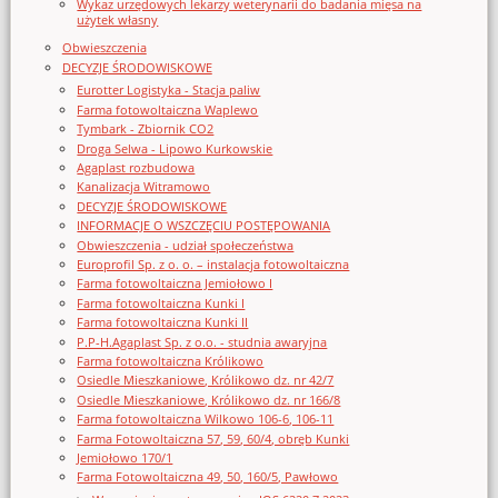
Wykaz urzędowych lekarzy weterynarii do badania mięsa na
użytek własny
Obwieszczenia
DECYZJE ŚRODOWISKOWE
Eurotter Logistyka - Stacja paliw
Farma fotowoltaiczna Waplewo
Tymbark - Zbiornik CO2
Droga Selwa - Lipowo Kurkowskie
Agaplast rozbudowa
Kanalizacja Witramowo
DECYZJE ŚRODOWISKOWE
INFORMACJE O WSZCZĘCIU POSTĘPOWANIA
Obwieszczenia - udział społeczeństwa
Europrofil Sp. z o. o. – instalacja fotowoltaiczna
Farma fotowoltaiczna Jemiołowo I
Farma fotowoltaiczna Kunki I
Farma fotowoltaiczna Kunki II
P.P-H.Agaplast Sp. z o.o. - studnia awaryjna
Farma fotowoltaiczna Królikowo
Osiedle Mieszkaniowe, Królikowo dz. nr 42/7
Osiedle Mieszkaniowe, Królikowo dz. nr 166/8
Farma fotowoltaiczna Wilkowo 106-6, 106-11
Farma Fotowoltaiczna 57, 59, 60/4, obręb Kunki
Jemiołowo 170/1
Farma Fotowoltaiczna 49, 50, 160/5, Pawłowo