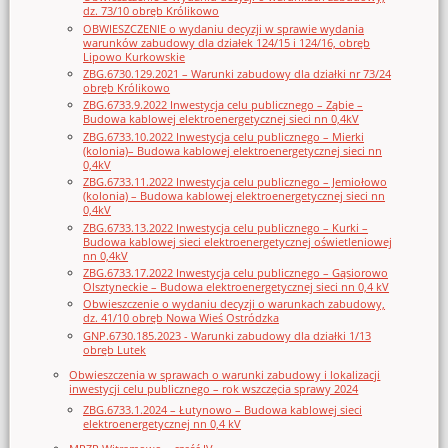
dz. 73/10 obręb Królikowo
OBWIESZCZENIE o wydaniu decyzji w sprawie wydania
warunków zabudowy dla działek 124/15 i 124/16, obręb
Lipowo Kurkowskie
ZBG.6730.129.2021 – Warunki zabudowy dla działki nr 73/24
obręb Królikowo
ZBG.6733.9.2022 Inwestycja celu publicznego – Ząbie –
Budowa kablowej elektroenergetycznej sieci nn 0,4kV
ZBG.6733.10.2022 Inwestycja celu publicznego – Mierki
(kolonia)– Budowa kablowej elektroenergetycznej sieci nn
0,4kV
ZBG.6733.11.2022 Inwestycja celu publicznego – Jemiołowo
(kolonia) – Budowa kablowej elektroenergetycznej sieci nn
0,4kV
ZBG.6733.13.2022 Inwestycja celu publicznego – Kurki –
Budowa kablowej sieci elektroenergetycznej oświetleniowej
nn 0,4kV
ZBG.6733.17.2022 Inwestycja celu publicznego – Gąsiorowo
Olsztyneckie – Budowa elektroenergetycznej sieci nn 0,4 kV
Obwieszczenie o wydaniu decyzji o warunkach zabudowy,
dz. 41/10 obręb Nowa Wieś Ostródzka
GNP.6730.185.2023 - Warunki zabudowy dla działki 1/13
obręb Lutek
Obwieszczenia w sprawach o warunki zabudowy i lokalizacji
inwestycji celu publicznego – rok wszczęcia sprawy 2024
ZBG.6733.1.2024 – Łutynowo – Budowa kablowej sieci
elektroenergetycznej nn 0,4 kV