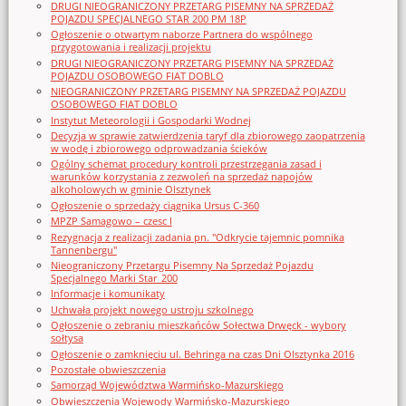
DRUGI NIEOGRANICZONY PRZETARG PISEMNY NA SPRZEDAŻ
POJAZDU SPECJALNEGO STAR 200 PM 18P
Ogłoszenie o otwartym naborze Partnera do wspólnego
przygotowania i realizacji projektu
DRUGI NIEOGRANICZONY PRZETARG PISEMNY NA SPRZEDAŻ
POJAZDU OSOBOWEGO FIAT DOBLO
NIEOGRANICZONY PRZETARG PISEMNY NA SPRZEDAŻ POJAZDU
OSOBOWEGO FIAT DOBLO
Instytut Meteorologii i Gospodarki Wodnej
Decyzja w sprawie zatwierdzenia taryf dla zbiorowego zaopatrzenia
w wodę i zbiorowego odprowadzania ścieków
Ogólny schemat procedury kontroli przestrzegania zasad i
warunków korzystania z zezwoleń na sprzedaż napojów
alkoholowych w gminie Olsztynek
Ogłoszenie o sprzedaży ciągnika Ursus C-360
MPZP Samagowo – czesc I
Rezygnacja z realizacji zadania pn. "Odkrycie tajemnic pomnika
Tannenbergu"
Nieograniczony Przetargu Pisemny Na Sprzedaż Pojazdu
Specjalnego Marki Star_200
Informacje i komunikaty
Uchwała projekt nowego ustroju szkolnego
Ogłoszenie o zebraniu mieszkańców Sołectwa Drwęck - wybory
sołtysa
Ogłoszenie o zamknięciu ul. Behringa na czas Dni Olsztynka 2016
Pozostałe obwieszczenia
Samorząd Województwa Warmińsko-Mazurskiego
Obwieszczenia Wojewody Warmińsko-Mazurskiego