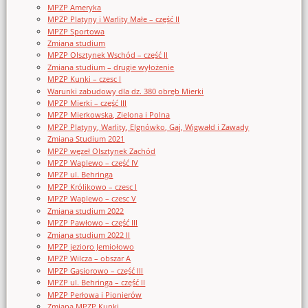
MPZP Ameryka
MPZP Platyny i Warlity Małe – część II
MPZP Sportowa
Zmiana studium
MPZP Olsztynek Wschód – część II
Zmiana studium – drugie wyłożenie
MPZP Kunki – czesc I
Warunki zabudowy dla dz. 380 obręb Mierki
MPZP Mierki – część III
MPZP Mierkowska, Zielona i Polna
MPZP Platyny, Warlity, Elgnówko, Gaj, Wigwałd i Zawady
Zmiana Studium 2021
MPZP węzeł Olsztynek Zachód
MPZP Waplewo – część IV
MPZP ul. Behringa
MPZP Królikowo – czesc I
MPZP Waplewo – czesc V
Zmiana studium 2022
MPZP Pawłowo – część III
Zmiana studium 2022 II
MPZP jezioro Jemiołowo
MPZP Wilcza – obszar A
MPZP Gąsiorowo – część III
MPZP ul. Behringa – część II
MPZP Perłowa i Pionierów
Zmiana MPZP Kunki