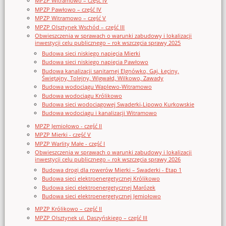
MPZP Witramowo – część IV
MPZP Pawłowo – część IV
MPZP Witramowo – część V
MPZP Olsztynek Wschód – część III
Obwieszczenia w sprawach o warunki zabudowy i lokalizacji
inwestycji celu publicznego – rok wszczęcia sprawy 2025
Budowa sieci niskiego napięcia Mierki
Budowa sieci niskiego napięcia Pawłowo
Budowa kanalizacji sanitarnej Elgnówko, Gaj, Łęciny,
Świętajny, Tolejny, Wigwałd, Wilkowo, Zawady
Budowa wodociągu Waplewo-Witramowo
Budowa wodociągu Królikowo
Budowa sieci wodociągowej Swaderki-Lipowo Kurkowskie
Budowa wodociągu i kanalizacji Witramowo
MPZP Jemiołowo - część II
MPZP Mierki - część V
MPZP Warlity Małe - część I
Obwieszczenia w sprawach o warunki zabudowy i lokalizacji
inwestycji celu publicznego – rok wszczęcia sprawy 2026
Budowa drogi dla rowerów Mierki – Swaderki - Etap 1
Budowa sieci elektroenergetycznej Królikowo
Budowa sieci elektroenergetycznej Marózek
Budowa sieci elektroenergetycznej Jemiołowo
MPZP Królikowo – część II
MPZP Olsztynek ul. Daszyńskiego – część III