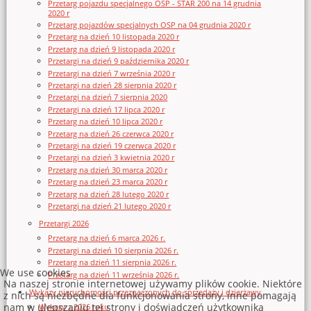
Przetarg pojazdu specjalnego OSP - STAR 200 na 14 grudnia
2020 r
Przetarg pojazdów specjalnych OSP na 04 grudnia 2020 r
Przetarg na dzień 10 listopada 2020 r
Przetarg na dzień 9 listopada 2020 r
Przetargi na dzień 9 października 2020 r
Przetargi na dzień 7 września 2020 r
Przetargi na dzień 28 sierpnia 2020 r
Przetargi na dzień 7 sierpnia 2020
Przetargi na dzień 17 lipca 2020 r
Przetarg na dzień 10 lipca 2020 r
Przetarg na dzień 26 czerwca 2020 r
Przetargi na dzień 19 czerwca 2020 r
Przetargi na dzień 3 kwietnia 2020 r
Przetarg na dzień 30 marca 2020 r
Przetarg na dzień 23 marca 2020 r
Przetarg na dzień 28 lutego 2020 r
Przetargi na dzień 21 lutego 2020 r
Przetargi 2026
Przetarg na dzień 6 marca 2026 r.
Przetargi na dzień 10 sierpnia 2026 r.
Przetarg na dzień 11 sierpnia 2026 r.
We use cookies
Przetarg na dzień 11 września 2026 r.
Na naszej stronie internetowej używamy plików cookie. Niektóre
Wykazy nieruchomości przeznaczonych do sprzedaży i dzierżawy
z nich są niezbędne dla funkcjonowania strony, inne pomagają
nam w ulepszaniu tej strony i doświadczeń użytkownika
Wykazy z 2026 roku