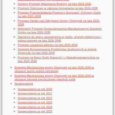
Gminny Program Wspierania Rodziny na lata 2024-2026
Program Osłonowy w zakresie dożywiania na lata 2024-2028
Program Przeciwdziałania Przemocy Domowej i Ochrony Osób
na lata 2023-2028
Program Opieki nad Zabytkami Gminy Olsztynek na lata 2025-
2028
Wieloletni Program Gospodarowania Mieszkaniowym Zasobem
Gminy na lata 2026-2030
Założenia do planu zaopatrzenia w ciepło, energię elektryczna i
paliwa gazowe na lata 2026-2040
Program usuwania azbestu na lata 2025-2032
Strategia Rozwiązywania Problemów Społecznych w gminie
Olsztynek na lata 2026-2035
Program na Rzecz Osób Starszych i z Niepełnosprawnością na
lata 2025-2030
Strategia Młodzieżowa gminy Olsztynek na lata 2026-2030 w
obszarze sportu wśród młodzieży
Strategia Młodzieżowa gminy Olsztynek na lata 2026-2030 w
obszarze zdrowia psychicznego młodych osób
Sprawozdania
Sprawozdania za rok 2020
Sprawozdania za rok 2021
Sprawozdania za rok 2022
Sprawozdania za rok 2023
Sprawozdania za rok 2024
Sprawozdania za rok 2025