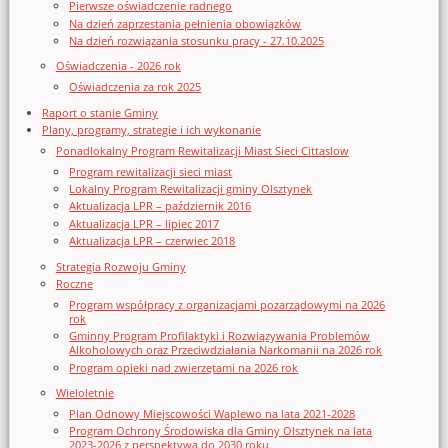
Pierwsze oświadczenie radnego
Na dzień zaprzestania pełnienia obowiązków
Na dzień rozwiązania stosunku pracy - 27.10.2025
Oświadczenia - 2026 rok
Oświadczenia za rok 2025
Raport o stanie Gminy
Plany, programy, strategie i ich wykonanie
Ponadlokalny Program Rewitalizacji Miast Sieci Cittaslow
Program rewitalizacji sieci miast
Lokalny Program Rewitalizacji gminy Olsztynek
Aktualizacja LPR – październik 2016
Aktualizacja LPR – lipiec 2017
Aktualizacja LPR – czerwiec 2018
Strategia Rozwoju Gminy
Roczne
Program współpracy z organizacjami pozarządowymi na 2026
rok
Gminny Program Profilaktyki i Rozwiązywania Problemów
Alkoholowych oraz Przeciwdziałania Narkomanii na 2026 rok
Program opieki nad zwierzętami na 2026 rok
Wieloletnie
Plan Odnowy Miejscowości Waplewo na lata 2021-2028
Program Ochrony Środowiska dla Gminy Olsztynek na lata
2023-2026 z perspektywą do 2030 roku