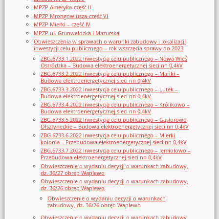
MPZP Ameryka-część II
MPZP Mrongowiusza-część VI
MPZP Mierki – część IV
MPZP ul. Grunwaldzka i Mazurska
Obwieszczenia w sprawach o warunki zabudowy i lokalizacji
inwestycji celu publicznego – rok wszczęcia sprawy do 2023
ZBG.6733.1.2022 Inwestycja celu publicznego – Nowa Wieś
Ostródzka – Budowa elektroenergetycznej sieci nn 0,4kV
ZBG.6733.2.2022 Inwestycja celu publicznego – Mańki –
Budowa elektroenergetycznej sieci nn 0,4kV
ZBG.6733.3.2022 Inwestycja celu publicznego – Lutek –
Budowa elektroenergetycznej sieci nn 0,4kV
ZBG.6733.4.2022 Inwestycja celu publicznego – Królikowo –
Budowa elektroenergetycznej sieci nn 0,4kV
ZBG.6733.5.2022 Inwestycja celu publicznego – Gąsiorowo
Olsztyneckie – Budowa elektroenergetycznej sieci nn 0,4kV
ZBG.6733.6.2022 Inwestycja celu publicznego – Mierki
kolonia – Przebudowa elektroenergetycznej sieci nn 0,4kV
ZBG.6733.7.2022 Inwestycja celu publicznego – Jemiołowo –
Przebudowa elektroenergetycznej sieci nn 0,4kV
Obwieszczenie o wydaniu decyzji o warunkach zabudowy,
dz. 36/27 obręb Waplewo
Obwieszczenie o wydaniu decyzji o warunkach zabudowy,
dz. 36/26 obręb Waplewo
Obwieszczenie o wydaniu decyzji o warunkach
zabudowy, dz. 36/26 obręb Waplewo
Obwieszczenie o wydaniu decyzji o warunkach zabudowy,