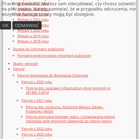
(Tracking Cookies). Możesz sam zdecydować, czy chcesz zezwolić
Wykazy z 2025 roku
na pliki cookie. Należy pamiętać, że w przypadku odrzucenia, nie
Wykazy z 2024 roku
wszystkie funkcje strony mogą być dostępne.
Wykazy z 2023 roku
Wykazy z 2022 roku
OK
ODMAWIAĆ
Wykazy z 2021 roku
Wykazy z 2020 roku
Wykazy z 2019 roku
Wykazy z 2018 roku
Dostęp do informacji publicznej
Ponowne wykorzystanie informacji publicznej
Skargi i wnioski
Petycje
Petycje skierowane do Burmistrza Olsztynka
Petycje z 2020 roku
Petycja dot. poprawy infrastruktury drogi gminnej nr
281409_5.0014
Petycje z 2021 roku
Petycja dot. konkursu: Rodzinne Miejsce Zabaw -
Podwórko NIVEA
Petycja dotycząca poprawy stanu i oznakowania dwóch
odcinków dróg gminnych biegących do granicy gminy
Petycje z 2022 roku
Petycje z 2023 roku