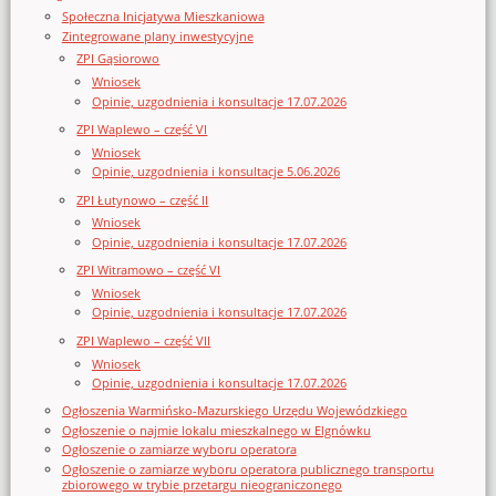
Społeczna Inicjatywa Mieszkaniowa
Zintegrowane plany inwestycyjne
ZPI Gąsiorowo
Wniosek
Opinie, uzgodnienia i konsultacje 17.07.2026
ZPI Waplewo – część VI
Wniosek
Opinie, uzgodnienia i konsultacje 5.06.2026
ZPI Łutynowo – część II
Wniosek
Opinie, uzgodnienia i konsultacje 17.07.2026
ZPI Witramowo – część VI
Wniosek
Opinie, uzgodnienia i konsultacje 17.07.2026
ZPI Waplewo – część VII
Wniosek
Opinie, uzgodnienia i konsultacje 17.07.2026
Ogłoszenia Warmińsko-Mazurskiego Urzędu Wojewódzkiego
Ogłoszenie o najmie lokalu mieszkalnego w Elgnówku
Ogłoszenie o zamiarze wyboru operatora
Ogłoszenie o zamiarze wyboru operatora publicznego transportu
zbiorowego w trybie przetargu nieograniczonego