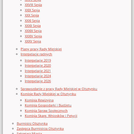
XXVIII Sesja
XXIX Sesja
XXX Sesja
XXXI Sesja
XXXII Sesja
XXXIII Sesja
XXXIV Sesja
XXXV Sesja
Plany pracy Rady Miejskiej
Interpelacje radnych
Interpelacje 2019
Interpelacje 2020
Interpelacje 2021
Interpelacje 2024
Interpelacje 2026
Sprawozdanie z pracy Rady Miejskiej w Olsztynku
Komisje Rady Miejskiej w Olsztynku
Komisja Rewizyjna
Komisja Gospodarki i Budżetu
Komisja Spraw Społecznych
Komisja Skarg, Wniosków i Petycji
Burmistrz Olsztynka
Zastępca Burmistrza Olsztynka
Sekretarz Miasta