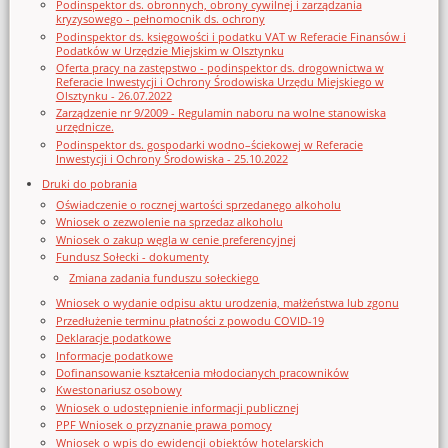
Podinspektor ds. obronnych, obrony cywilnej i zarządzania
kryzysowego - pełnomocnik ds. ochrony
Podinspektor ds. księgowości i podatku VAT w Referacie Finansów i
Podatków w Urzędzie Miejskim w Olsztynku
Oferta pracy na zastępstwo - podinspektor ds. drogownictwa w
Referacie Inwestycji i Ochrony Środowiska Urzędu Miejskiego w
Olsztynku - 26.07.2022
Zarządzenie nr 9/2009 - Regulamin naboru na wolne stanowiska
urzędnicze.
Podinspektor ds. gospodarki wodno–ściekowej w Referacie
Inwestycji i Ochrony Środowiska - 25.10.2022
Druki do pobrania
Oświadczenie o rocznej wartości sprzedanego alkoholu
Wniosek o zezwolenie na sprzedaz alkoholu
Wniosek o zakup węgla w cenie preferencyjnej
Fundusz Sołecki - dokumenty
Zmiana zadania funduszu sołeckiego
Wniosek o wydanie odpisu aktu urodzenia, małżeństwa lub zgonu
Przedłużenie terminu płatności z powodu COVID-19
Deklaracje podatkowe
Informacje podatkowe
Dofinansowanie kształcenia młodocianych pracowników
Kwestonariusz osobowy
Wniosek o udostępnienie informacji publicznej
PPF Wniosek o przyznanie prawa pomocy
Wniosek o wpis do ewidencji obiektów hotelarskich