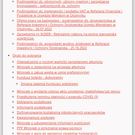
Podinspektor ds. obronnych, obrony cywilnej i zarządzania
kryzysowego - pełnomocnik ds. ochrony
Podinspektor ds. księgowości i podatku VAT w Referacie Finansów i
Podatków w Urzędzie Miejskim w Olsztynku
Oferta pracy na zastępstwo - podinspektor ds. drogownictwa w
Referacie Inwestycji i Ochrony Środowiska Urzędu Miejskiego w
Olsztynku - 26.07.2022
Zarządzenie nr 9/2009 - Regulamin naboru na wolne stanowiska
urzędnicze.
Podinspektor ds. gospodarki wodno–ściekowej w Referacie
Inwestycji i Ochrony Środowiska - 25.10.2022
Druki do pobrania
Oświadczenie o rocznej wartości sprzedanego alkoholu
Wniosek o zezwolenie na sprzedaz alkoholu
Wniosek o zakup węgla w cenie preferencyjnej
Fundusz Sołecki - dokumenty
Zmiana zadania funduszu sołeckiego
Wniosek o wydanie odpisu aktu urodzenia, małżeństwa lub zgonu
Przedłużenie terminu płatności z powodu COVID-19
Deklaracje podatkowe
Informacje podatkowe
Dofinansowanie kształcenia młodocianych pracowników
Kwestonariusz osobowy
Wniosek o udostępnienie informacji publicznej
PPF Wniosek o przyznanie prawa pomocy
Wniosek o wpis do ewidencji obiektów hotelarskich