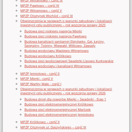
MPZP Witramowo – część IV
MPZP Pawłowo – część IV
MPZP Witramowo – część V
MPZP Olsztynek Wschód – część III
Obwieszczenia w sprawach o warunki zabudowy i lokalizacji
inwestycji celu publicznego – rok wszczęcia sprawy 2025
Budowa sieci niskiego napięcia Mierki
Budowa sieci niskiego napięcia Pawłowo
Budowa kanalizacji sanitarnej Elgnówko, Gaj, Łęciny,
Świętajny, Tolejny, Wigwałd, Wilkowo, Zawady
Budowa wodociągu Waplewo-Witramowo
Budowa wodociągu Królikowo
Budowa sieci wodociągowej Swaderki-Lipowo Kurkowskie
Budowa wodociągu i kanalizacji Witramowo
MPZP Jemiołowo - część II
MPZP Mierki - część V
MPZP Warlity Małe - część I
Obwieszczenia w sprawach o warunki zabudowy i lokalizacji
inwestycji celu publicznego – rok wszczęcia sprawy 2026
Budowa drogi dla rowerów Mierki – Swaderki - Etap 1
Budowa sieci elektroenergetycznej Królikowo
Budowa sieci elektroenergetycznej Marózek
Budowa sieci elektroenergetycznej Jemiołowo
MPZP Królikowo – część II
MPZP Olsztynek ul. Daszyńskiego – część III