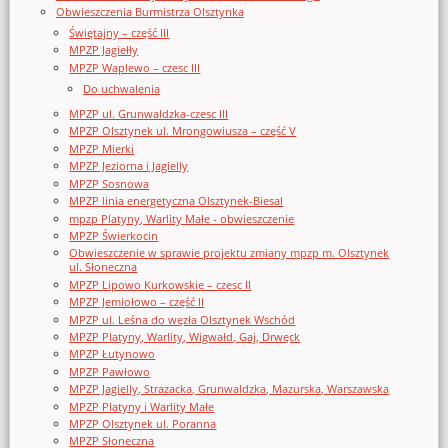
Obwieszczenia Burmistrza Olsztynka
Świętajny – część III
MPZP Jagiełły
MPZP Waplewo – czesc III
Do uchwalenia
MPZP ul. Grunwaldzka-czesc III
MPZP Olsztynek ul. Mrongowiusza – część V
MPZP Mierki
MPZP Jeziorna i Jagielly
MPZP Sosnowa
MPZP linia energetyczna Olsztynek-Biesal
mpzp Platyny, Warlity Małe - obwieszczenie
MPZP Świerkocin
Obwieszczenie w sprawie projektu zmiany mpzp m. Olsztynek
ul. Słoneczna
MPZP Lipowo Kurkowskie – czesc II
MPZP Jemiołowo – część II
MPZP ul. Leśna do węzła Olsztynek Wschód
MPZP Platyny, Warlity, Wigwałd, Gaj, Drwęck
MPZP Łutynowo
MPZP Pawłowo
MPZP Jagielly, Strazacka, Grunwaldzka, Mazurska, Warszawska
MPZP Platyny i Warlity Małe
MPZP Olsztynek ul. Poranna
MPZP Słoneczna