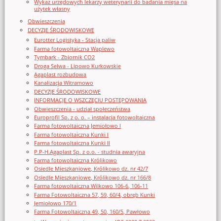
Wykaz urzędowych lekarzy weterynarii do badania mięsa na
użytek własny
Obwieszczenia
DECYZJE ŚRODOWISKOWE
Eurotter Logistyka - Stacja paliw
Farma fotowoltaiczna Waplewo
Tymbark - Zbiornik CO2
Droga Selwa - Lipowo Kurkowskie
Agaplast rozbudowa
Kanalizacja Witramowo
DECYZJE ŚRODOWISKOWE
INFORMACJE O WSZCZĘCIU POSTĘPOWANIA
Obwieszczenia - udział społeczeństwa
Europrofil Sp. z o. o. – instalacja fotowoltaiczna
Farma fotowoltaiczna Jemiołowo I
Farma fotowoltaiczna Kunki I
Farma fotowoltaiczna Kunki II
P.P-H.Agaplast Sp. z o.o. - studnia awaryjna
Farma fotowoltaiczna Królikowo
Osiedle Mieszkaniowe, Królikowo dz. nr 42/7
Osiedle Mieszkaniowe, Królikowo dz. nr 166/8
Farma fotowoltaiczna Wilkowo 106-6, 106-11
Farma Fotowoltaiczna 57, 59, 60/4, obręb Kunki
Jemiołowo 170/1
Farma Fotowoltaiczna 49, 50, 160/5, Pawłowo