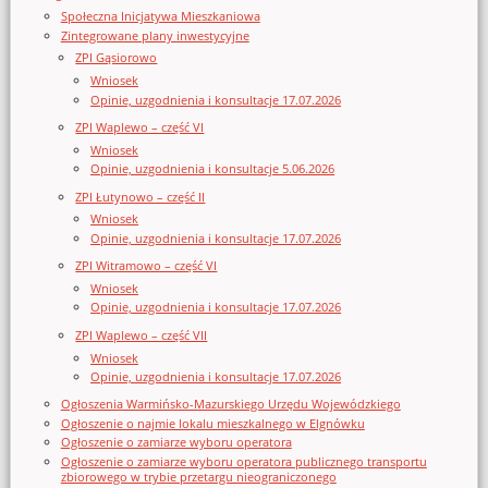
Społeczna Inicjatywa Mieszkaniowa
Zintegrowane plany inwestycyjne
ZPI Gąsiorowo
Wniosek
Opinie, uzgodnienia i konsultacje 17.07.2026
ZPI Waplewo – część VI
Wniosek
Opinie, uzgodnienia i konsultacje 5.06.2026
ZPI Łutynowo – część II
Wniosek
Opinie, uzgodnienia i konsultacje 17.07.2026
ZPI Witramowo – część VI
Wniosek
Opinie, uzgodnienia i konsultacje 17.07.2026
ZPI Waplewo – część VII
Wniosek
Opinie, uzgodnienia i konsultacje 17.07.2026
Ogłoszenia Warmińsko-Mazurskiego Urzędu Wojewódzkiego
Ogłoszenie o najmie lokalu mieszkalnego w Elgnówku
Ogłoszenie o zamiarze wyboru operatora
Ogłoszenie o zamiarze wyboru operatora publicznego transportu
zbiorowego w trybie przetargu nieograniczonego