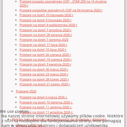
Przetarg pojazdu specjalnego OSP - STAR 200 na 14 grudnia
2020 r
Przetarg pojazdów specjalnych OSP na 04 grudnia 2020 r
Przetarg na dzień 10 listopada 2020 r
Przetarg na dzień 9 listopada 2020 r
Przetargi na dzień 9 października 2020 r
Przetargi na dzień 7 września 2020 r
Przetargi na dzień 28 sierpnia 2020 r
Przetargi na dzień 7 sierpnia 2020
Przetargi na dzień 17 lipca 2020 r
Przetarg na dzień 10 lipca 2020 r
Przetarg na dzień 26 czerwca 2020 r
Przetargi na dzień 19 czerwca 2020 r
Przetargi na dzień 3 kwietnia 2020 r
Przetarg na dzień 30 marca 2020 r
Przetarg na dzień 23 marca 2020 r
Przetarg na dzień 28 lutego 2020 r
Przetargi na dzień 21 lutego 2020 r
Przetargi 2026
Przetarg na dzień 6 marca 2026 r.
Przetargi na dzień 10 sierpnia 2026 r.
Przetarg na dzień 11 sierpnia 2026 r.
We use cookies
Przetarg na dzień 11 września 2026 r.
Na naszej stronie internetowej używamy plików cookie. Niektóre
Wykazy nieruchomości przeznaczonych do sprzedaży i dzierżawy
z nich są niezbędne dla funkcjonowania strony, inne pomagają
nam w ulepszaniu tej strony i doświadczeń użytkownika
Wykazy z 2026 roku