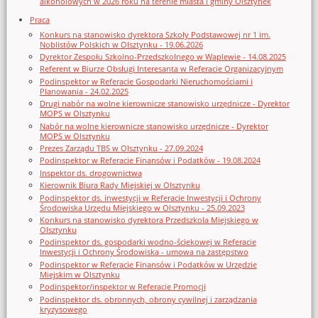
alkoholowych w 2026 roku na terenie miasta i gminy Olsztynek
Praca
Konkurs na stanowisko dyrektora Szkoły Podstawowej nr 1 im.
Noblistów Polskich w Olsztynku - 19.06.2026
Dyrektor Zespołu Szkolno-Przedszkolnego w Waplewie - 14.08.2025
Referent w Biurze Obsługi Interesanta w Referacie Organizacyjnym
Podinspektor w Referacie Gospodarki Nieruchomościami i
Planowania - 24.02.2025
Drugi nabór na wolne kierownicze stanowisko urzędnicze - Dyrektor
MOPS w Olsztynku
Nabór na wolne kierownicze stanowisko urzędnicze - Dyrektor
MOPS w Olsztynku
Prezes Zarządu TBS w Olsztynku - 27.09.2024
Podinspektor w Referacie Finansów i Podatków - 19.08.2024
Inspektor ds. drogownictwa
Kierownik Biura Rady Miejskiej w Olsztynku
Podinspektor ds. inwestycji w Referacie Inwestycji i Ochrony
Środowiska Urzędu Miejskiego w Olsztynku - 25.09.2023
Konkurs na stanowisko dyrektora Przedszkola Miejskiego w
Olsztynku
Podinspektor ds. gospodarki wodno-ściekowej w Referacie
Inwestycji i Ochrony Środowiska - umowa na zastępstwo
Podinspektor w Referacie Finansów i Podatków w Urzędzie
Miejskim w Olsztynku
Podinspektor/inspektor w Referacie Promocji
Podinspektor ds. obronnych, obrony cywilnej i zarządzania
kryzysowego