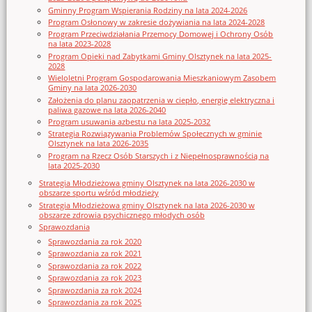
Gminny Program Wspierania Rodziny na lata 2024-2026
Program Osłonowy w zakresie dożywiania na lata 2024-2028
Program Przeciwdziałania Przemocy Domowej i Ochrony Osób
na lata 2023-2028
Program Opieki nad Zabytkami Gminy Olsztynek na lata 2025-
2028
Wieloletni Program Gospodarowania Mieszkaniowym Zasobem
Gminy na lata 2026-2030
Założenia do planu zaopatrzenia w ciepło, energię elektryczna i
paliwa gazowe na lata 2026-2040
Program usuwania azbestu na lata 2025-2032
Strategia Rozwiązywania Problemów Społecznych w gminie
Olsztynek na lata 2026-2035
Program na Rzecz Osób Starszych i z Niepełnosprawnością na
lata 2025-2030
Strategia Młodzieżowa gminy Olsztynek na lata 2026-2030 w
obszarze sportu wśród młodzieży
Strategia Młodzieżowa gminy Olsztynek na lata 2026-2030 w
obszarze zdrowia psychicznego młodych osób
Sprawozdania
Sprawozdania za rok 2020
Sprawozdania za rok 2021
Sprawozdania za rok 2022
Sprawozdania za rok 2023
Sprawozdania za rok 2024
Sprawozdania za rok 2025