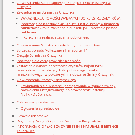
Obwieszczenia Samorządowego Kolegium Odwoławczego w
Olsztynie
Zawiadomienia Burmistrza Olsztynka
WYKAZ NIERUCHOMOŚCI WPISANYCH DO REJESTRU ZABYTKÓW.
Informacja na podstawie art. 37 ust. 1 pkt 2 ustawy o finansach
publicznych - m.in. wykonanie budżetu JST umorzenia pomoc
publiczna.
II Konkurs na realizację zadania publicznego
Obwieszczenia Ministra Infrastruktury i Budwonictwa
Sprzedaż pojazdu Volkswagen Transporter T4
Decyzje Burmistrza Olsztynka
Informacje dla Zarządców Nieruchomości
Zestawienie danych dotyczących czynszów najmu lokali
mieszkalnych, nienależących do publicznego zasobu
mieszkaniowego, w położonych na obszarze Gminy Olsztynek.
Obwieszczenia Starosty Olsztyńskiego
Zawiadomienie o wszczęciu postępowania w sprawie zmiany
pozwolenia zintegrowanego na prowadzenie instalacji
NUTRIPOL Sp. z o.o.
Ogłoszenia sprzedażowe
Ogłoszenia sprzedażowe
Uchwała reklamowa
Regionalny Zarząd Gospodarki Wodnej w Białymstoku
INFORMACJA O OPŁACIE ZA ZMNIEJSZENIE NATURALNEJ RETENCJI
TERENOWEJ