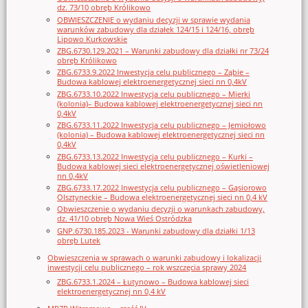
dz. 73/10 obręb Królikowo
OBWIESZCZENIE o wydaniu decyzji w sprawie wydania
warunków zabudowy dla działek 124/15 i 124/16, obręb
Lipowo Kurkowskie
ZBG.6730.129.2021 – Warunki zabudowy dla działki nr 73/24
obręb Królikowo
ZBG.6733.9.2022 Inwestycja celu publicznego – Ząbie –
Budowa kablowej elektroenergetycznej sieci nn 0,4kV
ZBG.6733.10.2022 Inwestycja celu publicznego – Mierki
(kolonia)– Budowa kablowej elektroenergetycznej sieci nn
0,4kV
ZBG.6733.11.2022 Inwestycja celu publicznego – Jemiołowo
(kolonia) – Budowa kablowej elektroenergetycznej sieci nn
0,4kV
ZBG.6733.13.2022 Inwestycja celu publicznego – Kurki –
Budowa kablowej sieci elektroenergetycznej oświetleniowej
nn 0,4kV
ZBG.6733.17.2022 Inwestycja celu publicznego – Gąsiorowo
Olsztyneckie – Budowa elektroenergetycznej sieci nn 0,4 kV
Obwieszczenie o wydaniu decyzji o warunkach zabudowy,
dz. 41/10 obręb Nowa Wieś Ostródzka
GNP.6730.185.2023 - Warunki zabudowy dla działki 1/13
obręb Lutek
Obwieszczenia w sprawach o warunki zabudowy i lokalizacji
inwestycji celu publicznego – rok wszczęcia sprawy 2024
ZBG.6733.1.2024 – Łutynowo – Budowa kablowej sieci
elektroenergetycznej nn 0,4 kV