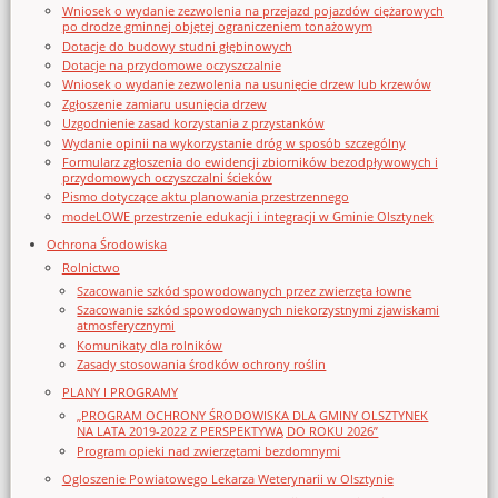
Wniosek o wydanie zezwolenia na przejazd pojazdów ciężarowych
po drodze gminnej objętej ograniczeniem tonażowym
Dotacje do budowy studni głębinowych
Dotacje na przydomowe oczyszczalnie
Wniosek o wydanie zezwolenia na usunięcie drzew lub krzewów
Zgłoszenie zamiaru usunięcia drzew
Uzgodnienie zasad korzystania z przystanków
Wydanie opinii na wykorzystanie dróg w sposób szczególny
Formularz zgłoszenia do ewidencji zbiorników bezodpływowych i
przydomowych oczyszczalni ścieków
Pismo dotyczące aktu planowania przestrzennego
modeLOWE przestrzenie edukacji i integracji w Gminie Olsztynek
Ochrona Środowiska
Rolnictwo
Szacowanie szkód spowodowanych przez zwierzęta łowne
Szacowanie szkód spowodowanych niekorzystnymi zjawiskami
atmosferycznymi
Komunikaty dla rolników
Zasady stosowania środków ochrony roślin
PLANY I PROGRAMY
„PROGRAM OCHRONY ŚRODOWISKA DLA GMINY OLSZTYNEK
NA LATA 2019-2022 Z PERSPEKTYWĄ DO ROKU 2026”
Program opieki nad zwierzętami bezdomnymi
Ogloszenie Powiatowego Lekarza Weterynarii w Olsztynie