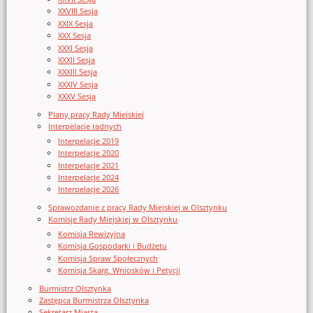
XXVIII Sesja
XXIX Sesja
XXX Sesja
XXXI Sesja
XXXII Sesja
XXXIII Sesja
XXXIV Sesja
XXXV Sesja
Plany pracy Rady Miejskiej
Interpelacje radnych
Interpelacje 2019
Interpelacje 2020
Interpelacje 2021
Interpelacje 2024
Interpelacje 2026
Sprawozdanie z pracy Rady Miejskiej w Olsztynku
Komisje Rady Miejskiej w Olsztynku
Komisja Rewizyjna
Komisja Gospodarki i Budżetu
Komisja Spraw Społecznych
Komisja Skarg, Wniosków i Petycji
Burmistrz Olsztynka
Zastępca Burmistrza Olsztynka
Sekretarz Miasta