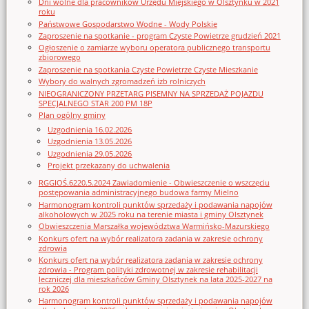
Dni wolne dla pracowników Urzędu Miejskiego w Olsztynku w 2021
roku
Państwowe Gospodarstwo Wodne - Wody Polskie
Zaproszenie na spotkanie - program Czyste Powietrze grudzień 2021
Ogłoszenie o zamiarze wyboru operatora publicznego transportu
zbiorowego
Zaproszenie na spotkania Czyste Powietrze Czyste Mieszkanie
Wybory do walnych zgromadzeń izb rolniczych
NIEOGRANICZONY PRZETARG PISEMNY NA SPRZEDAŻ POJAZDU
SPECJALNEGO STAR 200 PM 18P
Plan ogólny gminy
Uzgodnienia 16.02.2026
Uzgodnienia 13.05.2026
Uzgodnienia 29.05.2026
Projekt przekazany do uchwalenia
RGGIOŚ.6220.5.2024 Zawiadomienie - Obwieszczenie o wszczęciu
postępowania administracyjnego budowa farmy Mielno
Harmonogram kontroli punktów sprzedaży i podawania napojów
alkoholowych w 2025 roku na terenie miasta i gminy Olsztynek
Obwieszczenia Marszałka województwa Warmińsko-Mazurskiego
Konkurs ofert na wybór realizatora zadania w zakresie ochrony
zdrowia
Konkurs ofert na wybór realizatora zadania w zakresie ochrony
zdrowia - Program polityki zdrowotnej w zakresie rehabilitacji
leczniczej dla mieszkańców Gminy Olsztynek na lata 2025-2027 na
rok 2026
Harmonogram kontroli punktów sprzedaży i podawania napojów