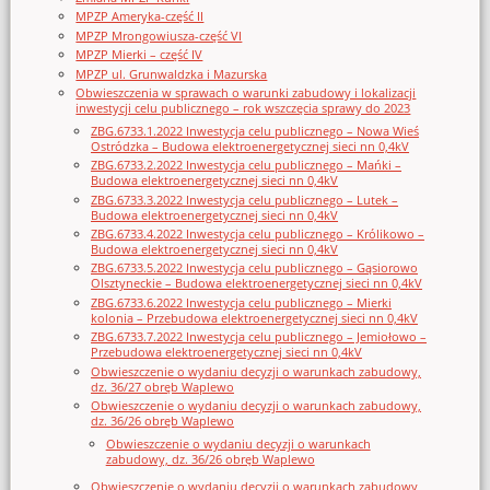
MPZP Ameryka-część II
MPZP Mrongowiusza-część VI
MPZP Mierki – część IV
MPZP ul. Grunwaldzka i Mazurska
Obwieszczenia w sprawach o warunki zabudowy i lokalizacji
inwestycji celu publicznego – rok wszczęcia sprawy do 2023
ZBG.6733.1.2022 Inwestycja celu publicznego – Nowa Wieś
Ostródzka – Budowa elektroenergetycznej sieci nn 0,4kV
ZBG.6733.2.2022 Inwestycja celu publicznego – Mańki –
Budowa elektroenergetycznej sieci nn 0,4kV
ZBG.6733.3.2022 Inwestycja celu publicznego – Lutek –
Budowa elektroenergetycznej sieci nn 0,4kV
ZBG.6733.4.2022 Inwestycja celu publicznego – Królikowo –
Budowa elektroenergetycznej sieci nn 0,4kV
ZBG.6733.5.2022 Inwestycja celu publicznego – Gąsiorowo
Olsztyneckie – Budowa elektroenergetycznej sieci nn 0,4kV
ZBG.6733.6.2022 Inwestycja celu publicznego – Mierki
kolonia – Przebudowa elektroenergetycznej sieci nn 0,4kV
ZBG.6733.7.2022 Inwestycja celu publicznego – Jemiołowo –
Przebudowa elektroenergetycznej sieci nn 0,4kV
Obwieszczenie o wydaniu decyzji o warunkach zabudowy,
dz. 36/27 obręb Waplewo
Obwieszczenie o wydaniu decyzji o warunkach zabudowy,
dz. 36/26 obręb Waplewo
Obwieszczenie o wydaniu decyzji o warunkach
zabudowy, dz. 36/26 obręb Waplewo
Obwieszczenie o wydaniu decyzji o warunkach zabudowy,