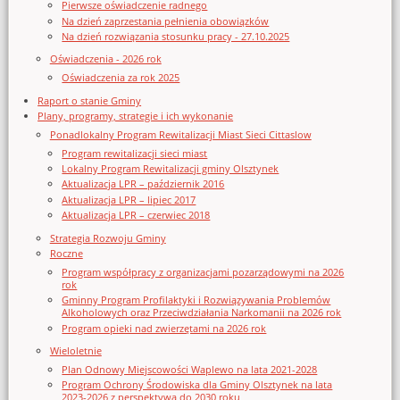
Pierwsze oświadczenie radnego
Na dzień zaprzestania pełnienia obowiązków
Na dzień rozwiązania stosunku pracy - 27.10.2025
Oświadczenia - 2026 rok
Oświadczenia za rok 2025
Raport o stanie Gminy
Plany, programy, strategie i ich wykonanie
Ponadlokalny Program Rewitalizacji Miast Sieci Cittaslow
Program rewitalizacji sieci miast
Lokalny Program Rewitalizacji gminy Olsztynek
Aktualizacja LPR – październik 2016
Aktualizacja LPR – lipiec 2017
Aktualizacja LPR – czerwiec 2018
Strategia Rozwoju Gminy
Roczne
Program współpracy z organizacjami pozarządowymi na 2026
rok
Gminny Program Profilaktyki i Rozwiązywania Problemów
Alkoholowych oraz Przeciwdziałania Narkomanii na 2026 rok
Program opieki nad zwierzętami na 2026 rok
Wieloletnie
Plan Odnowy Miejscowości Waplewo na lata 2021-2028
Program Ochrony Środowiska dla Gminy Olsztynek na lata
2023-2026 z perspektywą do 2030 roku