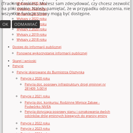
(Tracking Cookies). Możesz sam zdecydować, czy chcesz zezwolić
Wykazy z 2025 roku
na pliki cookie. Należy pamiętać, że w przypadku odrzucenia, nie
Wykazy z 2024 roku
wszystkie funkcje strony mogą być dostępne.
Wykazy z 2023 roku
Wykazy z 2022 roku
OK
ODMAWIAĆ
Wykazy z 2021 roku
Wykazy z 2020 roku
Wykazy z 2019 roku
Wykazy z 2018 roku
Dostęp do informacji publicznej
Ponowne wykorzystanie informacji publicznej
Skargi i wnioski
Petycje
Petycje skierowane do Burmistrza Olsztynka
Petycje z 2020 roku
Petycja dot. poprawy infrastruktury drogi gminnej nr
281409_5.0014
Petycje z 2021 roku
Petycja dot. konkursu: Rodzinne Miejsce Zabaw -
Podwórko NIVEA
Petycja dotycząca poprawy stanu i oznakowania dwóch
odcinków dróg gminnych biegących do granicy gminy
Petycje z 2022 roku
Petycje z 2023 roku