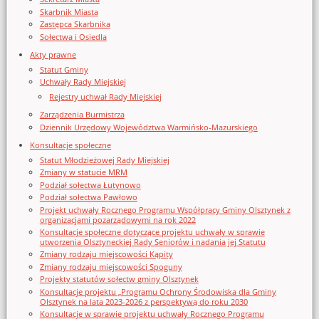
Skarbnik Miasta
Zastępca Skarbnika
Sołectwa i Osiedla
Akty prawne
Statut Gminy
Uchwały Rady Miejskiej
Rejestry uchwał Rady Miejskiej
Zarządzenia Burmistrza
Dziennik Urzędowy Województwa Warmińsko-Mazurskiego
Konsultacje społeczne
Statut Młodzieżowej Rady Miejskiej
Zmiany w statucie MRM
Podział sołectwa Łutynowo
Podział sołectwa Pawłowo
Projekt uchwały Rocznego Programu Współpracy Gminy Olsztynek z
organizacjami pozarządowymi na rok 2022
Konsultacje społeczne dotyczące projektu uchwały w sprawie
utworzenia Olsztyneckiej Rady Seniorów i nadania jej Statutu
Zmiany rodzaju miejscowości Kąpity
Zmiany rodzaju miejscowości Spoguny
Projekty statutów sołectw gminy Olsztynek
Konsultacje projektu „Programu Ochrony Środowiska dla Gminy
Olsztynek na lata 2023-2026 z perspektywą do roku 2030
Konsultacje w sprawie projektu uchwały Rocznego Programu