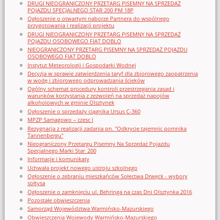
DRUGI NIEOGRANICZONY PRZETARG PISEMNY NA SPRZEDAŻ
POJAZDU SPECJALNEGO STAR 200 PM 18P
Ogłoszenie o otwartym naborze Partnera do wspólnego
przygotowania i realizacji projektu
DRUGI NIEOGRANICZONY PRZETARG PISEMNY NA SPRZEDAŻ
POJAZDU OSOBOWEGO FIAT DOBLO
NIEOGRANICZONY PRZETARG PISEMNY NA SPRZEDAŻ POJAZDU
OSOBOWEGO FIAT DOBLO
Instytut Meteorologii i Gospodarki Wodnej
Decyzja w sprawie zatwierdzenia taryf dla zbiorowego zaopatrzenia
w wodę i zbiorowego odprowadzania ścieków
Ogólny schemat procedury kontroli przestrzegania zasad i
warunków korzystania z zezwoleń na sprzedaż napojów
alkoholowych w gminie Olsztynek
Ogłoszenie o sprzedaży ciągnika Ursus C-360
MPZP Samagowo – czesc I
Rezygnacja z realizacji zadania pn. "Odkrycie tajemnic pomnika
Tannenbergu"
Nieograniczony Przetargu Pisemny Na Sprzedaż Pojazdu
Specjalnego Marki Star_200
Informacje i komunikaty
Uchwała projekt nowego ustroju szkolnego
Ogłoszenie o zebraniu mieszkańców Sołectwa Drwęck - wybory
sołtysa
Ogłoszenie o zamknięciu ul. Behringa na czas Dni Olsztynka 2016
Pozostałe obwieszczenia
Samorząd Województwa Warmińsko-Mazurskiego
Obwieszczenia Wojewody Warmińsko-Mazurskiego