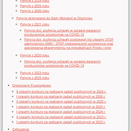
Petycje z 2024 roku
Petycje z 2025 roku
Petycje z 2026 roku
Petycje skierowane do Rady Miejskiej w Olsztynku
Petycje z 2021 roku
Petycja dot. podjęcia uchwały w sprawie gwarancji
producentów szczepionek na COVID-19
Petycja dot. podjęcia uchwały poierającej list otwarty STOP
zabójczenmu GMO - STOP niebezpiecznej szczepionce oraz
zaprzestania eksperymentu na mieszkańcach Polski i inne
Petycje z 2020 roku
Petycja dot. podjęcia uchwały w sprawie gwarancji
producentów szczepionek na COVID-19
Petycje z 2023 roku
Petycje z 2025 roku
Organizacje Pozarządowe
II otwarty konkurs na realizację zadań publicznych w 2026 r.
I otwarty konkurs na realizację zadań publicznych w 2026 r.
II otwarty konkurs na realizację zadań publicznych w 2025 r.
I otwarty konkurs na realizację zadań publicznych w 2025 r.
I otwarty konkurs na realizację zadań publicznych w 2024 r.
II otwarty konkurs na realizację zadań publicznych w 2023 r.
I otwarty konkurs na realizację zadań publicznych w 2023 r.
Ogłoszenia