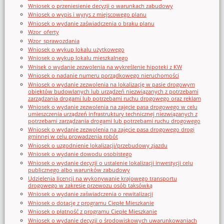
Wniosek o przeniesienie decyzji o warunkach zabudowy
Wniosek o wypis i wyrys z miejscowego planu
Wniosek o wydanie zaświadczenia o braku planu
Wzor_oferty
Wzor_sprawozdania
Wniosek o wykup lokalu użytkowego
Wniosek o wykup lokalu mieszkalnego
Wnisek o wydanie zezwolenia na wykreślenie hipoteki z KW
Wniosek o nadanie numeru porządkowego nieruchomości
Wniosek o wydanie zezwolenia na lokalizację w pasie drogowym
obiektów budowlanych lub urządzeń niezwiązanych z potrzebami
zarządzania drogami lub potrzebami ruchu drogowego oraz reklam
Wniosek o wydanie zezwolenia na zajęcie pasa drogowego w celu
umieszczenia urządzeń infrastruktury technicznej niezwiązanych z
potrzebami zarządzania drogami lub potrzebami ruchu drogowego
Wniosek o wydanie zezwolenia na zajęcie pasa drogowego drogi
gminnej w celu prowadzenia robót
Wniosek o uzgodnienie lokalizacji/przebudowy zjazdu
Wniosek o wydanie dowodu osobistego
Wniosek o wydanie decyzji o ustalenie lokalizacji inwestycji celu
publicznego albo warunków zabudowy
Udzielenia licencji na wykonywanie krajowego transportu
drogowego w zakresie przewozu osób taksówką
Wniosek o wydanie zaświadczenia o rewitalizacji
Wniosek o dotację z programu Ciepłe Mieszkanie
Wniosek o płatność z programu Ciepłe Mieszkanie
Wniosek o wydanie decyzji o środowiskowych uwarunkowaniach