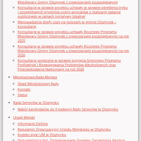
Współpracy Gminy Olsztynek z organizacjami pozarządowymi
Konsultacje w sprawie projektu uchwały w sprawie określenia trybu
i szczegółowych kryteriów oceny wniosków o realizację zadania
publicznego w ramach inicjatywy lokalnej
Wprowadzenie strefy ciszy na jeziorach w gminie Olsztynek –
konsultacje
Konsultacje w sprawie projektu uchwały Rocznego Programu
Współpracy Gminy Olsztynek z organizacjami pozarządowymi na rok
2025
Konsultacje w sprawie projektu uchwały Rocznego Programu
Współpracy Gminy Olsztynek z organizacjami pozarządowymi na rok
2026
Konsultacje społeczne w sprawie przyjęcia Gminnego Programu
Profilaktyki i Rozwiązywania Problemów Alkoholowych oraz
Przeciwdziałania Narkomanii na rok 2026
Młodzieżowa Rada Miejska
Skład Młodzieżowej Rady
Kontakt
Statut
Rada Seniorów w Olsztynku
Nabór kandydatów do II kadencji Rady Seniorów w Olsztynku
Urząd Miejski
Informacje Ogólne
Regulamin Organizacyjny Urzedu Miejskiego w Olsztynku
Kodeks etyki UM w Olsztynku
Dokumentacja dot. Zintegrowanego Systemu Zarządzania Jakością