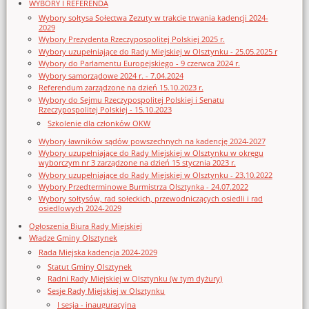
WYBORY I REFERENDA
Wybory sołtysa Sołectwa Zezuty w trakcie trwania kadencji 2024-
2029
Wybory Prezydenta Rzeczypospolitej Polskiej 2025 r.
Wybory uzupełniające do Rady Miejskiej w Olsztynku - 25.05.2025 r
Wybory do Parlamentu Europejskiego - 9 czerwca 2024 r.
Wybory samorządowe 2024 r. - 7.04.2024
Referendum zarządzone na dzień 15.10.2023 r.
Wybory do Sejmu Rzeczypospolitej Polskiej i Senatu
Rzeczypospolitej Polskiej - 15.10.2023
Szkolenie dla członków OKW
Wybory ławników sądów powszechnych na kadencję 2024-2027
Wybory uzupełniające do Rady Miejskiej w Olsztynku w okręgu
wyborczym nr 3 zarządzone na dzień 15 stycznia 2023 r.
Wybory uzupełniające do Rady Miejskiej w Olsztynku - 23.10.2022
Wybory Przedterminowe Burmistrza Olsztynka - 24.07.2022
Wybory sołtysów, rad sołeckich, przewodniczących osiedli i rad
osiedlowych 2024-2029
Ogłoszenia Biura Rady Miejskiej
Władze Gminy Olsztynek
Rada Miejska kadencja 2024-2029
Statut Gminy Olsztynek
Radni Rady Miejskiej w Olsztynku (w tym dyżury)
Sesje Rady Miejskiej w Olsztynku
I sesja - inauguracyjna