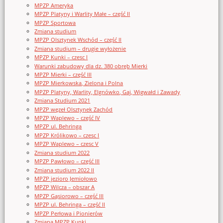
MPZP Ameryka
MPZP Platyny i Warlity Małe – część II
MPZP Sportowa
Zmiana studium
MPZP Olsztynek Wschód – część II
Zmiana studium – drugie wyłożenie
MPZP Kunki – czesc I
Warunki zabudowy dla dz. 380 obręb Mierki
MPZP Mierki – część III
MPZP Mierkowska, Zielona i Polna
MPZP Platyny, Warlity, Elgnówko, Gaj, Wigwałd i Zawady
Zmiana Studium 2021
MPZP węzeł Olsztynek Zachód
MPZP Waplewo – część IV
MPZP ul. Behringa
MPZP Królikowo – czesc I
MPZP Waplewo – czesc V
Zmiana studium 2022
MPZP Pawłowo – część III
Zmiana studium 2022 II
MPZP jezioro Jemiołowo
MPZP Wilcza – obszar A
MPZP Gąsiorowo – część III
MPZP ul. Behringa – część II
MPZP Perłowa i Pionierów
Zmiana MPZP Kunki