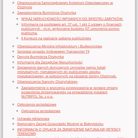
Obwieszczenia Samorządowego Kolegium Odwoławczego w
Olsztynie
Zawiadomienia Burmistrza Olsztynka
WYKAZ NIERUCHOMOŚCI WPISANYCH DO REJESTRU ZABYTKÓW.
Informacja na podstawie art. 37 ust. 1 pkt 2 ustawy o finansach
publicznych - m.in. wykonanie budżetu JST umorzenia pomoc
publiczna.
II Konkurs na realizację zadania publicznego
Obwieszczenia Ministra Infrastruktury i Budwonictwa
Sprzedaż pojazdu Volkswagen Transporter T4
Decyzje Burmistrza Olsztynka
Informacje dla Zarządców Nieruchomości
Zestawienie danych dotyczących czynszów najmu lokali
mieszkalnych, nienależących do publicznego zasobu
mieszkaniowego, w położonych na obszarze Gminy Olsztynek.
Obwieszczenia Starosty Olsztyńskiego
Zawiadomienie o wszczęciu postępowania w sprawie zmiany
pozwolenia zintegrowanego na prowadzenie instalacji
NUTRIPOL Sp. z o.o.
Ogłoszenia sprzedażowe
Ogłoszenia sprzedażowe
Uchwała reklamowa
Regionalny Zarząd Gospodarki Wodnej w Białymstoku
INFORMACJA O OPŁACIE ZA ZMNIEJSZENIE NATURALNEJ RETENCJI
TERENOWEJ