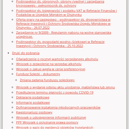
Podinspektor ds. obronnych, obrony cywilnej i zarządzania
kryzysowego - pełnomocnik ds. ochrony
Podinspektor ds. księgowości i podatku VAT w Referacie Finansów i
Podatków w Urzędzie Miejskim w Olsztynku
Oferta pracy na zastępstwo - podinspektor ds. drogownictwa w
Referacie Inwestycji i Ochrony Środowiska Urzędu Miejskiego w
Olsztynku - 26.07.2022
Zarządzenie nr 9/2009 - Regulamin naboru na wolne stanowiska
urzędnicze.
Podinspektor ds. gospodarki wodno–ściekowej w Referacie
Inwestycji i Ochrony Środowiska - 25.10.2022
Druki do pobrania
Oświadczenie o rocznej wartości sprzedanego alkoholu
Wniosek o zezwolenie na sprzedaz alkoholu
Wniosek o zakup węgla w cenie preferencyjnej
Fundusz Sołecki - dokumenty
Zmiana zadania funduszu sołeckiego
Wniosek o wydanie odpisu aktu urodzenia, małżeństwa lub zgonu
Przedłużenie terminu płatności z powodu COVID-19
Deklaracje podatkowe
Informacje podatkowe
Dofinansowanie kształcenia młodocianych pracowników
Kwestonariusz osobowy
Wniosek o udostępnienie informacji publicznej
PPF Wniosek o przyznanie prawa pomocy
Wniosek o wpis do ewidencji obiektów hotelarskich