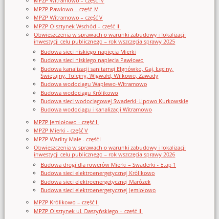
MPZP Witramowo – część IV
MPZP Pawłowo – część IV
MPZP Witramowo – część V
MPZP Olsztynek Wschód – część III
Obwieszczenia w sprawach o warunki zabudowy i lokalizacji
inwestycji celu publicznego – rok wszczęcia sprawy 2025
Budowa sieci niskiego napięcia Mierki
Budowa sieci niskiego napięcia Pawłowo
Budowa kanalizacji sanitarnej Elgnówko, Gaj, Łęciny,
Świętajny, Tolejny, Wigwałd, Wilkowo, Zawady
Budowa wodociągu Waplewo-Witramowo
Budowa wodociągu Królikowo
Budowa sieci wodociągowej Swaderki-Lipowo Kurkowskie
Budowa wodociągu i kanalizacji Witramowo
MPZP Jemiołowo - część II
MPZP Mierki - część V
MPZP Warlity Małe - część I
Obwieszczenia w sprawach o warunki zabudowy i lokalizacji
inwestycji celu publicznego – rok wszczęcia sprawy 2026
Budowa drogi dla rowerów Mierki – Swaderki - Etap 1
Budowa sieci elektroenergetycznej Królikowo
Budowa sieci elektroenergetycznej Marózek
Budowa sieci elektroenergetycznej Jemiołowo
MPZP Królikowo – część II
MPZP Olsztynek ul. Daszyńskiego – część III