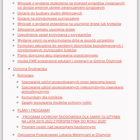
Wniosek o wydanie zezwolenia na przejazd pojazdów ciężarowych
po drodze gminnej objętej ograniczeniem tonażowym
Dotacje do budowy studni głębinowych
Dotacje na przydomowe oczyszczalnie
Wniosek o wydanie zezwolenia na usunięcie drzew lub krzewów
Zgłoszenie zamiaru usunięcia drzew
Uzgodnienie zasad korzystania z przystanków
Wydanie opinii na wykorzystanie dróg w sposób szczególny
Formularz zgłoszenia do ewidencji zbiorników bezodpływowych i
przydomowych oczyszczalni ścieków
Pismo dotyczące aktu planowania przestrzennego
modeLOWE przestrzenie edukacji i integracji w Gminie Olsztynek
Ochrona Środowiska
Rolnictwo
Szacowanie szkód spowodowanych przez zwierzęta łowne
Szacowanie szkód spowodowanych niekorzystnymi zjawiskami
atmosferycznymi
Komunikaty dla rolników
Zasady stosowania środków ochrony roślin
PLANY I PROGRAMY
„PROGRAM OCHRONY ŚRODOWISKA DLA GMINY OLSZTYNEK
NA LATA 2019-2022 Z PERSPEKTYWĄ DO ROKU 2026”
Program opieki nad zwierzętami bezdomnymi
Ogloszenie Powiatowego Lekarza Weterynarii w Olsztynie