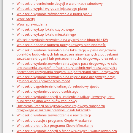
Wniosek o przeniesienie decyzji o warunkach zabudowy
Wniosek o wypis i wyrys z miejscowego planu
Wniosek o wydanie zaświadczenia o braku planu
Wzor_oferty
Wzor_sprawozdania
Wniosek o wykup lokalu użytkowego
Wniosek o wykup lokalu mieszkalnego
Wnisek o wydanie zezwolenia na wykreślenie hipoteki z KW
Wniosek o nadanie numeru porządkowego nieruchomości
Wniosek o wydanie zezwolenia na lokalizację w pasie drogowym
obiektów budowlanych lub urządzeń niezwiązanych z potrzebami
zarządzania drogami lub potrzebami ruchu drogowego oraz reklam
Wniosek o wydanie zezwolenia na zajęcie pasa drogowego w celu
umieszczenia urządzeń infrastruktury technicznej niezwiązanych z
potrzebami zarządzania drogami lub potrzebami ruchu drogowego
Wniosek o wydanie zezwolenia na zajęcie pasa drogowego drogi
gminnej w celu prowadzenia robót
Wniosek o uzgodnienie lokalizacji/przebudowy zjazdu
Wniosek o wydanie dowodu osobistego
Wniosek o wydanie decyzji o ustalenie lokalizacji inwestycji celu
publicznego albo warunków zabudowy
Udzielenia licencji na wykonywanie krajowego transportu
drogowego w zakresie przewozu osób taksówką
Wniosek o wydanie zaświadczenia o rewitalizacji
Wniosek o dotację z programu Ciepłe Mieszkanie
Wniosek o płatność z programu Ciepłe Mieszkanie
Wniosek o wydanie decyzji o środowiskowych uwarunkowaniach