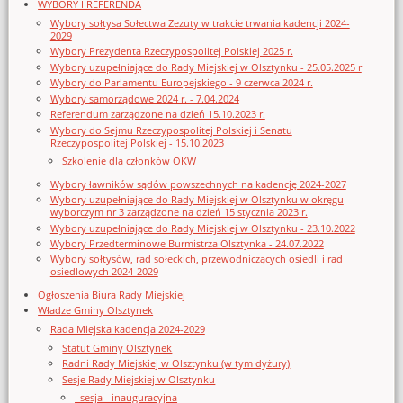
WYBORY I REFERENDA
Wybory sołtysa Sołectwa Zezuty w trakcie trwania kadencji 2024-
2029
Wybory Prezydenta Rzeczypospolitej Polskiej 2025 r.
Wybory uzupełniające do Rady Miejskiej w Olsztynku - 25.05.2025 r
Wybory do Parlamentu Europejskiego - 9 czerwca 2024 r.
Wybory samorządowe 2024 r. - 7.04.2024
Referendum zarządzone na dzień 15.10.2023 r.
Wybory do Sejmu Rzeczypospolitej Polskiej i Senatu
Rzeczypospolitej Polskiej - 15.10.2023
Szkolenie dla członków OKW
Wybory ławników sądów powszechnych na kadencję 2024-2027
Wybory uzupełniające do Rady Miejskiej w Olsztynku w okręgu
wyborczym nr 3 zarządzone na dzień 15 stycznia 2023 r.
Wybory uzupełniające do Rady Miejskiej w Olsztynku - 23.10.2022
Wybory Przedterminowe Burmistrza Olsztynka - 24.07.2022
Wybory sołtysów, rad sołeckich, przewodniczących osiedli i rad
osiedlowych 2024-2029
Ogłoszenia Biura Rady Miejskiej
Władze Gminy Olsztynek
Rada Miejska kadencja 2024-2029
Statut Gminy Olsztynek
Radni Rady Miejskiej w Olsztynku (w tym dyżury)
Sesje Rady Miejskiej w Olsztynku
I sesja - inauguracyjna