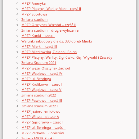
MPZP Ameryka
MPZP Platyny i Warlity Małe – część II
MPZP Sportowa
Zmiana studium
MPZP Olsztynek Wschód – część II
Zmiana studium – drugie wyłożenie
MPZP Kunki – czesc I
Warunki zabudowy dla dz. 380 obręb Mierki
MPZP Mierki – część III
MPZP Mierkowska, Zielona i Polna
MPZP Platyny, Warlity, Elgnówko, Gaj, Wigwałd i Zawady
Zmiana Studium 2021
MPZP węzeł Olsztynek Zachód
MPZP Waplewo – część IV
MPZP ul. Behringa
MPZP Królikowo – czesc I
MPZP Waplewo – czesc V
Zmiana studium 2022
MPZP Pawłowo – część III
Zmiana studium 2022 II
MPZP jezioro Jemiołowo
MPZP Wilcza – obszar A
MPZP Gąsiorowo – część III
MPZP ul. Behringa – część II
MPZP Perłowa i Pionierów
Zmiana MPZP Kunki