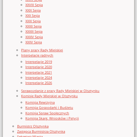
XXVIII Sesja
XXIX Sesja
XXX Sesja
XXXI Sesja
XXXII Sesja
XXXIII Sesja
XXXIV Sesja
XXXV Sesja
Plany pracy Rady Miejskiej
Interpelacje radnych
Interpelacje 2019
Interpelacje 2020
Interpelacje 2021
Interpelacje 2024
Interpelacje 2026
Sprawozdanie z pracy Rady Miejskiej w Olsztynku
Komisje Rady Miejskiej w Olsztynku
Komisja Rewizyjna
Komisja Gospodarki i Budżetu
Komisja Spraw Społecznych
Komisja Skarg, Wniosków i Petycji
Burmistrz Olsztynka
Zastępca Burmistrza Olsztynka
Sekretarz Miasta