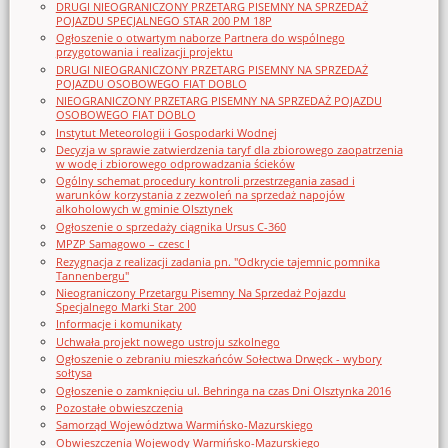
DRUGI NIEOGRANICZONY PRZETARG PISEMNY NA SPRZEDAŻ
POJAZDU SPECJALNEGO STAR 200 PM 18P
Ogłoszenie o otwartym naborze Partnera do wspólnego
przygotowania i realizacji projektu
DRUGI NIEOGRANICZONY PRZETARG PISEMNY NA SPRZEDAŻ
POJAZDU OSOBOWEGO FIAT DOBLO
NIEOGRANICZONY PRZETARG PISEMNY NA SPRZEDAŻ POJAZDU
OSOBOWEGO FIAT DOBLO
Instytut Meteorologii i Gospodarki Wodnej
Decyzja w sprawie zatwierdzenia taryf dla zbiorowego zaopatrzenia
w wodę i zbiorowego odprowadzania ścieków
Ogólny schemat procedury kontroli przestrzegania zasad i
warunków korzystania z zezwoleń na sprzedaż napojów
alkoholowych w gminie Olsztynek
Ogłoszenie o sprzedaży ciągnika Ursus C-360
MPZP Samagowo – czesc I
Rezygnacja z realizacji zadania pn. "Odkrycie tajemnic pomnika
Tannenbergu"
Nieograniczony Przetargu Pisemny Na Sprzedaż Pojazdu
Specjalnego Marki Star_200
Informacje i komunikaty
Uchwała projekt nowego ustroju szkolnego
Ogłoszenie o zebraniu mieszkańców Sołectwa Drwęck - wybory
sołtysa
Ogłoszenie o zamknięciu ul. Behringa na czas Dni Olsztynka 2016
Pozostałe obwieszczenia
Samorząd Województwa Warmińsko-Mazurskiego
Obwieszczenia Wojewody Warmińsko-Mazurskiego