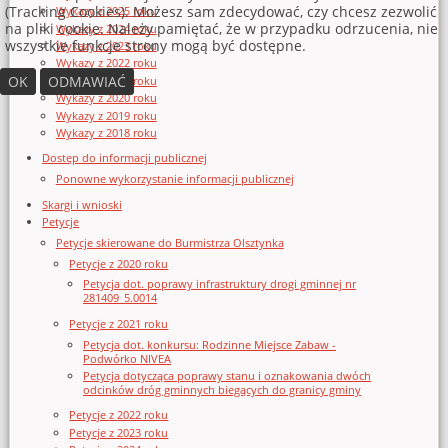
(Tracking Cookies). Możesz sam zdecydować, czy chcesz zezwolić
Wykazy z 2025 roku
na pliki cookie. Należy pamiętać, że w przypadku odrzucenia, nie
Wykazy z 2024 roku
wszystkie funkcje strony mogą być dostępne.
Wykazy z 2023 roku
Wykazy z 2022 roku
OK
ODMAWIAĆ
Wykazy z 2021 roku
Wykazy z 2020 roku
Wykazy z 2019 roku
Wykazy z 2018 roku
Dostęp do informacji publicznej
Ponowne wykorzystanie informacji publicznej
Skargi i wnioski
Petycje
Petycje skierowane do Burmistrza Olsztynka
Petycje z 2020 roku
Petycja dot. poprawy infrastruktury drogi gminnej nr
281409_5.0014
Petycje z 2021 roku
Petycja dot. konkursu: Rodzinne Miejsce Zabaw -
Podwórko NIVEA
Petycja dotycząca poprawy stanu i oznakowania dwóch
odcinków dróg gminnych biegących do granicy gminy
Petycje z 2022 roku
Petycje z 2023 roku