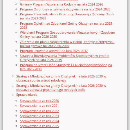
Gminny Program Wspierania Rodziny na lata 2024-2026
Program Osłonowy w zakresie dożywiania na lata 2024-2028
Program Przeciwdziałania Przemocy Domowej i Ochrony Osób
na lata 2023-2028
Program Opieki nad Zabytkami Gminy Olsztynek na lata 2025-
2028
Wieloletni Program Gospodarowania Mieszkaniowym Zasobem
Gminy na lata 2026-2030
Założenia do planu zaopatrzenia w ciepło, energię elektryczna i
paliwa gazowe na lata 2026-2040
Program usuwania azbestu na lata 2025-2032
Strategia Rozwiązywania Problemów Społecznych w gminie
Olsztynek na lata 2026-2035
Program na Rzecz Osób Starszych i z Niepełnosprawnością na
lata 2025-2030
Strategia Młodzieżowa gminy Olsztynek na lata 2026-2030 w
obszarze sportu wśród młodzieży
Strategia Młodzieżowa gminy Olsztynek na lata 2026-2030 w
obszarze zdrowia psychicznego młodych osób
Sprawozdania
Sprawozdania za rok 2020
Sprawozdania za rok 2021
Sprawozdania za rok 2022
Sprawozdania za rok 2023
Sprawozdania za rok 2024
Sprawozdania za rok 2025