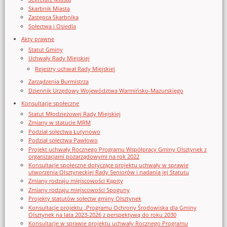
Skarbnik Miasta
Zastępca Skarbnika
Sołectwa i Osiedla
Akty prawne
Statut Gminy
Uchwały Rady Miejskiej
Rejestry uchwał Rady Miejskiej
Zarządzenia Burmistrza
Dziennik Urzędowy Województwa Warmińsko-Mazurskiego
Konsultacje społeczne
Statut Młodzieżowej Rady Miejskiej
Zmiany w statucie MRM
Podział sołectwa Łutynowo
Podział sołectwa Pawłowo
Projekt uchwały Rocznego Programu Współpracy Gminy Olsztynek z
organizacjami pozarządowymi na rok 2022
Konsultacje społeczne dotyczące projektu uchwały w sprawie
utworzenia Olsztyneckiej Rady Seniorów i nadania jej Statutu
Zmiany rodzaju miejscowości Kąpity
Zmiany rodzaju miejscowości Spoguny
Projekty statutów sołectw gminy Olsztynek
Konsultacje projektu „Programu Ochrony Środowiska dla Gminy
Olsztynek na lata 2023-2026 z perspektywą do roku 2030
Konsultacje w sprawie projektu uchwały Rocznego Programu