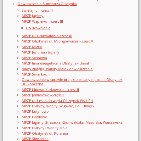
Obwieszczenia Burmistrza Olsztynka
Świętajny – część III
MPZP Jagiełły
MPZP Waplewo – czesc III
Do uchwalenia
MPZP ul. Grunwaldzka-czesc III
MPZP Olsztynek ul. Mrongowiusza – część V
MPZP Mierki
MPZP Jeziorna i Jagielly
MPZP Sosnowa
MPZP linia energetyczna Olsztynek-Biesal
mpzp Platyny, Warlity Małe - obwieszczenie
MPZP Świerkocin
Obwieszczenie w sprawie projektu zmiany mpzp m. Olsztynek
ul. Słoneczna
MPZP Lipowo Kurkowskie – czesc II
MPZP Jemiołowo – część II
MPZP ul. Leśna do węzła Olsztynek Wschód
MPZP Platyny, Warlity, Wigwałd, Gaj, Drwęck
MPZP Łutynowo
MPZP Pawłowo
MPZP Jagielly, Strazacka, Grunwaldzka, Mazurska, Warszawska
MPZP Platyny i Warlity Małe
MPZP Olsztynek ul. Poranna
MPZP Słoneczna