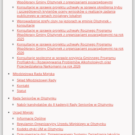
Współpracy Gminy Olsztynek z organizacjami pozarządowymi
Konsultacje w sprawie projektu uchwały w sprawie określenia trybu
i szczegółowych kryteriów oceny wniosków o realizację zadania
publicznego w ramach inicjatywy lokalnej
Wprowadzenie strefy ciszy na jeziorach w gminie Olsztynek –
konsultacje
Konsultacje w sprawie projektu uchwały Rocznego Programu
Współpracy Gminy Olsztynek z organizacjami pozarządowymi na rok
2025
Konsultacje w sprawie projektu uchwały Rocznego Programu
Współpracy Gminy Olsztynek z organizacjami pozarządowymi na rok
2026
Konsultacje społeczne w sprawie przyjęcia Gminnego Programu
Profilaktyki i Rozwiązywania Problemów Alkoholowych oraz
Przeciwdziałania Narkomanii na rok 2026
Młodzieżowa Rada Miejska
Skład Młodzieżowej Rady
Kontakt
Statut
Rada Seniorów w Olsztynku
Nabór kandydatów do II kadencji Rady Seniorów w Olsztynku
Urząd Miejski
Informacje Ogólne
Regulamin Organizacyjny Urzedu Miejskiego w Olsztynku
Kodeks etyki UM w Olsztynku
Dokumentacja dot. Zintegrowanego Systemu Zarządzania Jakością