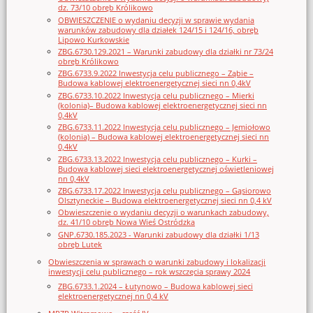
dz. 73/10 obręb Królikowo
OBWIESZCZENIE o wydaniu decyzji w sprawie wydania
warunków zabudowy dla działek 124/15 i 124/16, obręb
Lipowo Kurkowskie
ZBG.6730.129.2021 – Warunki zabudowy dla działki nr 73/24
obręb Królikowo
ZBG.6733.9.2022 Inwestycja celu publicznego – Ząbie –
Budowa kablowej elektroenergetycznej sieci nn 0,4kV
ZBG.6733.10.2022 Inwestycja celu publicznego – Mierki
(kolonia)– Budowa kablowej elektroenergetycznej sieci nn
0,4kV
ZBG.6733.11.2022 Inwestycja celu publicznego – Jemiołowo
(kolonia) – Budowa kablowej elektroenergetycznej sieci nn
0,4kV
ZBG.6733.13.2022 Inwestycja celu publicznego – Kurki –
Budowa kablowej sieci elektroenergetycznej oświetleniowej
nn 0,4kV
ZBG.6733.17.2022 Inwestycja celu publicznego – Gąsiorowo
Olsztyneckie – Budowa elektroenergetycznej sieci nn 0,4 kV
Obwieszczenie o wydaniu decyzji o warunkach zabudowy,
dz. 41/10 obręb Nowa Wieś Ostródzka
GNP.6730.185.2023 - Warunki zabudowy dla działki 1/13
obręb Lutek
Obwieszczenia w sprawach o warunki zabudowy i lokalizacji
inwestycji celu publicznego – rok wszczęcia sprawy 2024
ZBG.6733.1.2024 – Łutynowo – Budowa kablowej sieci
elektroenergetycznej nn 0,4 kV