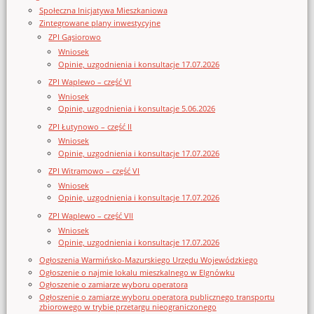
Społeczna Inicjatywa Mieszkaniowa
Zintegrowane plany inwestycyjne
ZPI Gąsiorowo
Wniosek
Opinie, uzgodnienia i konsultacje 17.07.2026
ZPI Waplewo – część VI
Wniosek
Opinie, uzgodnienia i konsultacje 5.06.2026
ZPI Łutynowo – część II
Wniosek
Opinie, uzgodnienia i konsultacje 17.07.2026
ZPI Witramowo – część VI
Wniosek
Opinie, uzgodnienia i konsultacje 17.07.2026
ZPI Waplewo – część VII
Wniosek
Opinie, uzgodnienia i konsultacje 17.07.2026
Ogłoszenia Warmińsko-Mazurskiego Urzędu Wojewódzkiego
Ogłoszenie o najmie lokalu mieszkalnego w Elgnówku
Ogłoszenie o zamiarze wyboru operatora
Ogłoszenie o zamiarze wyboru operatora publicznego transportu
zbiorowego w trybie przetargu nieograniczonego