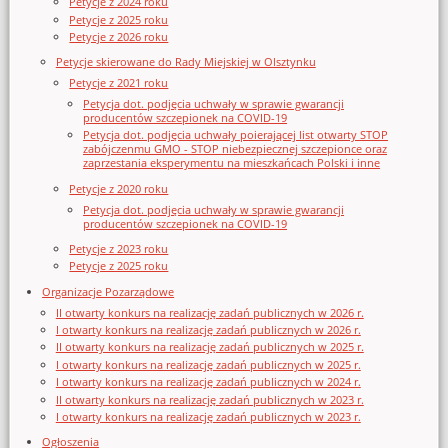
Petycje z 2024 roku
Petycje z 2025 roku
Petycje z 2026 roku
Petycje skierowane do Rady Miejskiej w Olsztynku
Petycje z 2021 roku
Petycja dot. podjęcia uchwały w sprawie gwarancji
producentów szczepionek na COVID-19
Petycja dot. podjęcia uchwały poierającej list otwarty STOP
zabójczenmu GMO - STOP niebezpiecznej szczepionce oraz
zaprzestania eksperymentu na mieszkańcach Polski i inne
Petycje z 2020 roku
Petycja dot. podjęcia uchwały w sprawie gwarancji
producentów szczepionek na COVID-19
Petycje z 2023 roku
Petycje z 2025 roku
Organizacje Pozarządowe
II otwarty konkurs na realizację zadań publicznych w 2026 r.
I otwarty konkurs na realizację zadań publicznych w 2026 r.
II otwarty konkurs na realizację zadań publicznych w 2025 r.
I otwarty konkurs na realizację zadań publicznych w 2025 r.
I otwarty konkurs na realizację zadań publicznych w 2024 r.
II otwarty konkurs na realizację zadań publicznych w 2023 r.
I otwarty konkurs na realizację zadań publicznych w 2023 r.
Ogłoszenia