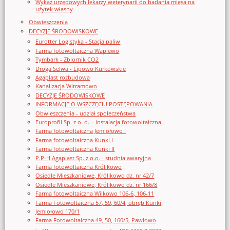
Wykaz urzędowych lekarzy weterynarii do badania mięsa na
użytek własny
Obwieszczenia
DECYZJE ŚRODOWISKOWE
Eurotter Logistyka - Stacja paliw
Farma fotowoltaiczna Waplewo
Tymbark - Zbiornik CO2
Droga Selwa - Lipowo Kurkowskie
Agaplast rozbudowa
Kanalizacja Witramowo
DECYZJE ŚRODOWISKOWE
INFORMACJE O WSZCZĘCIU POSTĘPOWANIA
Obwieszczenia - udział społeczeństwa
Europrofil Sp. z o. o. – instalacja fotowoltaiczna
Farma fotowoltaiczna Jemiołowo I
Farma fotowoltaiczna Kunki I
Farma fotowoltaiczna Kunki II
P.P-H.Agaplast Sp. z o.o. - studnia awaryjna
Farma fotowoltaiczna Królikowo
Osiedle Mieszkaniowe, Królikowo dz. nr 42/7
Osiedle Mieszkaniowe, Królikowo dz. nr 166/8
Farma fotowoltaiczna Wilkowo 106-6, 106-11
Farma Fotowoltaiczna 57, 59, 60/4, obręb Kunki
Jemiołowo 170/1
Farma Fotowoltaiczna 49, 50, 160/5, Pawłowo