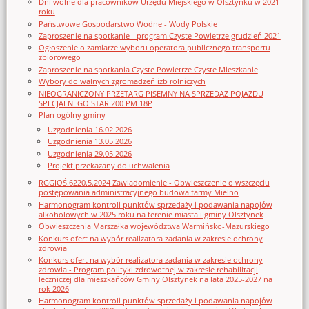
Dni wolne dla pracowników Urzędu Miejskiego w Olsztynku w 2021
roku
Państwowe Gospodarstwo Wodne - Wody Polskie
Zaproszenie na spotkanie - program Czyste Powietrze grudzień 2021
Ogłoszenie o zamiarze wyboru operatora publicznego transportu
zbiorowego
Zaproszenie na spotkania Czyste Powietrze Czyste Mieszkanie
Wybory do walnych zgromadzeń izb rolniczych
NIEOGRANICZONY PRZETARG PISEMNY NA SPRZEDAŻ POJAZDU
SPECJALNEGO STAR 200 PM 18P
Plan ogólny gminy
Uzgodnienia 16.02.2026
Uzgodnienia 13.05.2026
Uzgodnienia 29.05.2026
Projekt przekazany do uchwalenia
RGGIOŚ.6220.5.2024 Zawiadomienie - Obwieszczenie o wszczęciu
postępowania administracyjnego budowa farmy Mielno
Harmonogram kontroli punktów sprzedaży i podawania napojów
alkoholowych w 2025 roku na terenie miasta i gminy Olsztynek
Obwieszczenia Marszałka województwa Warmińsko-Mazurskiego
Konkurs ofert na wybór realizatora zadania w zakresie ochrony
zdrowia
Konkurs ofert na wybór realizatora zadania w zakresie ochrony
zdrowia - Program polityki zdrowotnej w zakresie rehabilitacji
leczniczej dla mieszkańców Gminy Olsztynek na lata 2025-2027 na
rok 2026
Harmonogram kontroli punktów sprzedaży i podawania napojów