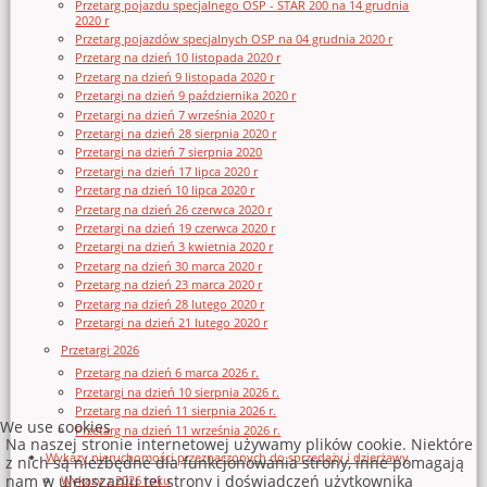
Przetarg pojazdu specjalnego OSP - STAR 200 na 14 grudnia
2020 r
Przetarg pojazdów specjalnych OSP na 04 grudnia 2020 r
Przetarg na dzień 10 listopada 2020 r
Przetarg na dzień 9 listopada 2020 r
Przetargi na dzień 9 października 2020 r
Przetargi na dzień 7 września 2020 r
Przetargi na dzień 28 sierpnia 2020 r
Przetargi na dzień 7 sierpnia 2020
Przetargi na dzień 17 lipca 2020 r
Przetarg na dzień 10 lipca 2020 r
Przetarg na dzień 26 czerwca 2020 r
Przetargi na dzień 19 czerwca 2020 r
Przetargi na dzień 3 kwietnia 2020 r
Przetarg na dzień 30 marca 2020 r
Przetarg na dzień 23 marca 2020 r
Przetarg na dzień 28 lutego 2020 r
Przetargi na dzień 21 lutego 2020 r
Przetargi 2026
Przetarg na dzień 6 marca 2026 r.
Przetargi na dzień 10 sierpnia 2026 r.
Przetarg na dzień 11 sierpnia 2026 r.
We use cookies
Przetarg na dzień 11 września 2026 r.
Na naszej stronie internetowej używamy plików cookie. Niektóre
Wykazy nieruchomości przeznaczonych do sprzedaży i dzierżawy
z nich są niezbędne dla funkcjonowania strony, inne pomagają
nam w ulepszaniu tej strony i doświadczeń użytkownika
Wykazy z 2026 roku