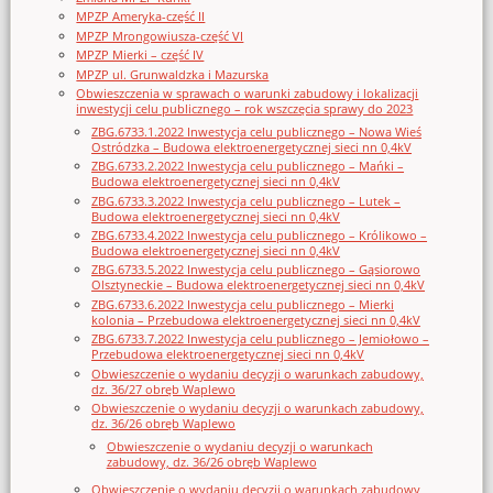
MPZP Ameryka-część II
MPZP Mrongowiusza-część VI
MPZP Mierki – część IV
MPZP ul. Grunwaldzka i Mazurska
Obwieszczenia w sprawach o warunki zabudowy i lokalizacji
inwestycji celu publicznego – rok wszczęcia sprawy do 2023
ZBG.6733.1.2022 Inwestycja celu publicznego – Nowa Wieś
Ostródzka – Budowa elektroenergetycznej sieci nn 0,4kV
ZBG.6733.2.2022 Inwestycja celu publicznego – Mańki –
Budowa elektroenergetycznej sieci nn 0,4kV
ZBG.6733.3.2022 Inwestycja celu publicznego – Lutek –
Budowa elektroenergetycznej sieci nn 0,4kV
ZBG.6733.4.2022 Inwestycja celu publicznego – Królikowo –
Budowa elektroenergetycznej sieci nn 0,4kV
ZBG.6733.5.2022 Inwestycja celu publicznego – Gąsiorowo
Olsztyneckie – Budowa elektroenergetycznej sieci nn 0,4kV
ZBG.6733.6.2022 Inwestycja celu publicznego – Mierki
kolonia – Przebudowa elektroenergetycznej sieci nn 0,4kV
ZBG.6733.7.2022 Inwestycja celu publicznego – Jemiołowo –
Przebudowa elektroenergetycznej sieci nn 0,4kV
Obwieszczenie o wydaniu decyzji o warunkach zabudowy,
dz. 36/27 obręb Waplewo
Obwieszczenie o wydaniu decyzji o warunkach zabudowy,
dz. 36/26 obręb Waplewo
Obwieszczenie o wydaniu decyzji o warunkach
zabudowy, dz. 36/26 obręb Waplewo
Obwieszczenie o wydaniu decyzji o warunkach zabudowy,