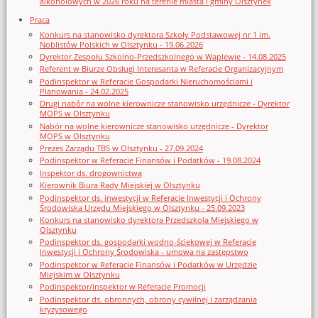
alkoholowych w 2026 roku na terenie miasta i gminy Olsztynek
Praca
Konkurs na stanowisko dyrektora Szkoły Podstawowej nr 1 im.
Noblistów Polskich w Olsztynku - 19.06.2026
Dyrektor Zespołu Szkolno-Przedszkolnego w Waplewie - 14.08.2025
Referent w Biurze Obsługi Interesanta w Referacie Organizacyjnym
Podinspektor w Referacie Gospodarki Nieruchomościami i
Planowania - 24.02.2025
Drugi nabór na wolne kierownicze stanowisko urzędnicze - Dyrektor
MOPS w Olsztynku
Nabór na wolne kierownicze stanowisko urzędnicze - Dyrektor
MOPS w Olsztynku
Prezes Zarządu TBS w Olsztynku - 27.09.2024
Podinspektor w Referacie Finansów i Podatków - 19.08.2024
Inspektor ds. drogownictwa
Kierownik Biura Rady Miejskiej w Olsztynku
Podinspektor ds. inwestycji w Referacie Inwestycji i Ochrony
Środowiska Urzędu Miejskiego w Olsztynku - 25.09.2023
Konkurs na stanowisko dyrektora Przedszkola Miejskiego w
Olsztynku
Podinspektor ds. gospodarki wodno-ściekowej w Referacie
Inwestycji i Ochrony Środowiska - umowa na zastępstwo
Podinspektor w Referacie Finansów i Podatków w Urzędzie
Miejskim w Olsztynku
Podinspektor/inspektor w Referacie Promocji
Podinspektor ds. obronnych, obrony cywilnej i zarządzania
kryzysowego