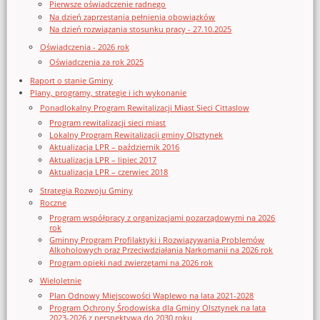
Pierwsze oświadczenie radnego
Na dzień zaprzestania pełnienia obowiązków
Na dzień rozwiązania stosunku pracy - 27.10.2025
Oświadczenia - 2026 rok
Oświadczenia za rok 2025
Raport o stanie Gminy
Plany, programy, strategie i ich wykonanie
Ponadlokalny Program Rewitalizacji Miast Sieci Cittaslow
Program rewitalizacji sieci miast
Lokalny Program Rewitalizacji gminy Olsztynek
Aktualizacja LPR – październik 2016
Aktualizacja LPR – lipiec 2017
Aktualizacja LPR – czerwiec 2018
Strategia Rozwoju Gminy
Roczne
Program współpracy z organizacjami pozarządowymi na 2026
rok
Gminny Program Profilaktyki i Rozwiązywania Problemów
Alkoholowych oraz Przeciwdziałania Narkomanii na 2026 rok
Program opieki nad zwierzętami na 2026 rok
Wieloletnie
Plan Odnowy Miejscowości Waplewo na lata 2021-2028
Program Ochrony Środowiska dla Gminy Olsztynek na lata
2023-2026 z perspektywą do 2030 roku