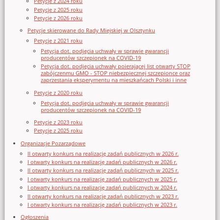
Petycje z 2024 roku
Petycje z 2025 roku
Petycje z 2026 roku
Petycje skierowane do Rady Miejskiej w Olsztynku
Petycje z 2021 roku
Petycja dot. podjęcia uchwały w sprawie gwarancji
producentów szczepionek na COVID-19
Petycja dot. podjęcia uchwały poierającej list otwarty STOP
zabójczenmu GMO - STOP niebezpiecznej szczepionce oraz
zaprzestania eksperymentu na mieszkańcach Polski i inne
Petycje z 2020 roku
Petycja dot. podjęcia uchwały w sprawie gwarancji
producentów szczepionek na COVID-19
Petycje z 2023 roku
Petycje z 2025 roku
Organizacje Pozarządowe
II otwarty konkurs na realizację zadań publicznych w 2026 r.
I otwarty konkurs na realizację zadań publicznych w 2026 r.
II otwarty konkurs na realizację zadań publicznych w 2025 r.
I otwarty konkurs na realizację zadań publicznych w 2025 r.
I otwarty konkurs na realizację zadań publicznych w 2024 r.
II otwarty konkurs na realizację zadań publicznych w 2023 r.
I otwarty konkurs na realizację zadań publicznych w 2023 r.
Ogłoszenia