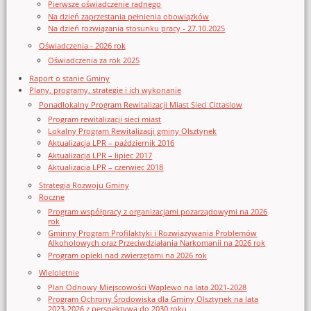
Pierwsze oświadczenie radnego
Na dzień zaprzestania pełnienia obowiązków
Na dzień rozwiązania stosunku pracy - 27.10.2025
Oświadczenia - 2026 rok
Oświadczenia za rok 2025
Raport o stanie Gminy
Plany, programy, strategie i ich wykonanie
Ponadlokalny Program Rewitalizacji Miast Sieci Cittaslow
Program rewitalizacji sieci miast
Lokalny Program Rewitalizacji gminy Olsztynek
Aktualizacja LPR – październik 2016
Aktualizacja LPR – lipiec 2017
Aktualizacja LPR – czerwiec 2018
Strategia Rozwoju Gminy
Roczne
Program współpracy z organizacjami pozarządowymi na 2026
rok
Gminny Program Profilaktyki i Rozwiązywania Problemów
Alkoholowych oraz Przeciwdziałania Narkomanii na 2026 rok
Program opieki nad zwierzętami na 2026 rok
Wieloletnie
Plan Odnowy Miejscowości Waplewo na lata 2021-2028
Program Ochrony Środowiska dla Gminy Olsztynek na lata
2023-2026 z perspektywą do 2030 roku