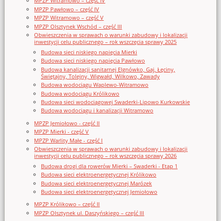
MPZP Witramowo – część IV
MPZP Pawłowo – część IV
MPZP Witramowo – część V
MPZP Olsztynek Wschód – część III
Obwieszczenia w sprawach o warunki zabudowy i lokalizacji
inwestycji celu publicznego – rok wszczęcia sprawy 2025
Budowa sieci niskiego napięcia Mierki
Budowa sieci niskiego napięcia Pawłowo
Budowa kanalizacji sanitarnej Elgnówko, Gaj, Łęciny,
Świętajny, Tolejny, Wigwałd, Wilkowo, Zawady
Budowa wodociągu Waplewo-Witramowo
Budowa wodociągu Królikowo
Budowa sieci wodociągowej Swaderki-Lipowo Kurkowskie
Budowa wodociągu i kanalizacji Witramowo
MPZP Jemiołowo - część II
MPZP Mierki - część V
MPZP Warlity Małe - część I
Obwieszczenia w sprawach o warunki zabudowy i lokalizacji
inwestycji celu publicznego – rok wszczęcia sprawy 2026
Budowa drogi dla rowerów Mierki – Swaderki - Etap 1
Budowa sieci elektroenergetycznej Królikowo
Budowa sieci elektroenergetycznej Marózek
Budowa sieci elektroenergetycznej Jemiołowo
MPZP Królikowo – część II
MPZP Olsztynek ul. Daszyńskiego – część III