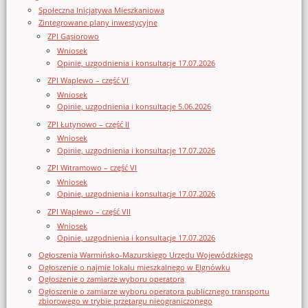
Społeczna Inicjatywa Mieszkaniowa
Zintegrowane plany inwestycyjne
ZPI Gąsiorowo
Wniosek
Opinie, uzgodnienia i konsultacje 17.07.2026
ZPI Waplewo – część VI
Wniosek
Opinie, uzgodnienia i konsultacje 5.06.2026
ZPI Łutynowo – część II
Wniosek
Opinie, uzgodnienia i konsultacje 17.07.2026
ZPI Witramowo – część VI
Wniosek
Opinie, uzgodnienia i konsultacje 17.07.2026
ZPI Waplewo – część VII
Wniosek
Opinie, uzgodnienia i konsultacje 17.07.2026
Ogłoszenia Warmińsko-Mazurskiego Urzędu Wojewódzkiego
Ogłoszenie o najmie lokalu mieszkalnego w Elgnówku
Ogłoszenie o zamiarze wyboru operatora
Ogłoszenie o zamiarze wyboru operatora publicznego transportu
zbiorowego w trybie przetargu nieograniczonego