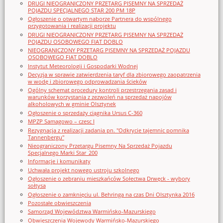
DRUGI NIEOGRANICZONY PRZETARG PISEMNY NA SPRZEDAŻ
POJAZDU SPECJALNEGO STAR 200 PM 18P
Ogłoszenie o otwartym naborze Partnera do wspólnego
przygotowania i realizacji projektu
DRUGI NIEOGRANICZONY PRZETARG PISEMNY NA SPRZEDAŻ
POJAZDU OSOBOWEGO FIAT DOBLO
NIEOGRANICZONY PRZETARG PISEMNY NA SPRZEDAŻ POJAZDU
OSOBOWEGO FIAT DOBLO
Instytut Meteorologii i Gospodarki Wodnej
Decyzja w sprawie zatwierdzenia taryf dla zbiorowego zaopatrzenia
w wodę i zbiorowego odprowadzania ścieków
Ogólny schemat procedury kontroli przestrzegania zasad i
warunków korzystania z zezwoleń na sprzedaż napojów
alkoholowych w gminie Olsztynek
Ogłoszenie o sprzedaży ciągnika Ursus C-360
MPZP Samagowo – czesc I
Rezygnacja z realizacji zadania pn. "Odkrycie tajemnic pomnika
Tannenbergu"
Nieograniczony Przetargu Pisemny Na Sprzedaż Pojazdu
Specjalnego Marki Star_200
Informacje i komunikaty
Uchwała projekt nowego ustroju szkolnego
Ogłoszenie o zebraniu mieszkańców Sołectwa Drwęck - wybory
sołtysa
Ogłoszenie o zamknięciu ul. Behringa na czas Dni Olsztynka 2016
Pozostałe obwieszczenia
Samorząd Województwa Warmińsko-Mazurskiego
Obwieszczenia Wojewody Warmińsko-Mazurskiego