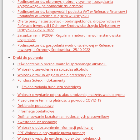
Podinspektor ds. obronnych, obrony cywilnej i zarządzania
kryzysowego - pełnomocnik ds. ochrony
Podinspektor ds. księgowości i podatku VAT w Referacie Finansów i
Podatków w Urzędzie Miejskim w Olsztynku
Oferta pracy na zastępstwo - podinspektor ds. drogownictwa w
Referacie Inwestycji i Ochrony Środowiska Urzędu Miejskiego w
Olsztynku - 26.07.2022
Zarządzenie nr 9/2009 - Regulamin naboru na wolne stanowiska
urzędnicze.
Podinspektor ds. gospodarki wodno–ściekowej w Referacie
Inwestycji i Ochrony Środowiska - 25.10.2022
Druki do pobrania
Oświadczenie o rocznej wartości sprzedanego alkoholu
Wniosek o zezwolenie na sprzedaz alkoholu
Wniosek o zakup węgla w cenie preferencyjnej
Fundusz Sołecki - dokumenty
Zmiana zadania funduszu sołeckiego
Wniosek o wydanie odpisu aktu urodzenia, małżeństwa lub zgonu
Przedłużenie terminu płatności z powodu COVID-19
Deklaracje podatkowe
Informacje podatkowe
Dofinansowanie kształcenia młodocianych pracowników
Kwestonariusz osobowy
Wniosek o udostępnienie informacji publicznej
PPF Wniosek o przyznanie prawa pomocy
Wniosek o wpis do ewidencji obiektów hotelarskich