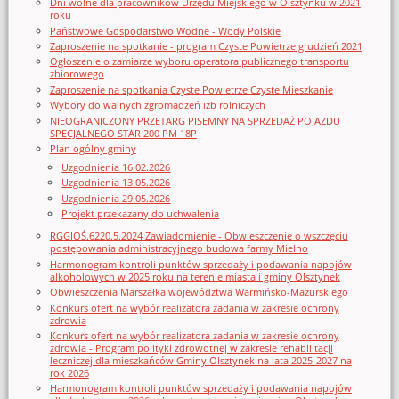
Dni wolne dla pracowników Urzędu Miejskiego w Olsztynku w 2021
roku
Państwowe Gospodarstwo Wodne - Wody Polskie
Zaproszenie na spotkanie - program Czyste Powietrze grudzień 2021
Ogłoszenie o zamiarze wyboru operatora publicznego transportu
zbiorowego
Zaproszenie na spotkania Czyste Powietrze Czyste Mieszkanie
Wybory do walnych zgromadzeń izb rolniczych
NIEOGRANICZONY PRZETARG PISEMNY NA SPRZEDAŻ POJAZDU
SPECJALNEGO STAR 200 PM 18P
Plan ogólny gminy
Uzgodnienia 16.02.2026
Uzgodnienia 13.05.2026
Uzgodnienia 29.05.2026
Projekt przekazany do uchwalenia
RGGIOŚ.6220.5.2024 Zawiadomienie - Obwieszczenie o wszczęciu
postępowania administracyjnego budowa farmy Mielno
Harmonogram kontroli punktów sprzedaży i podawania napojów
alkoholowych w 2025 roku na terenie miasta i gminy Olsztynek
Obwieszczenia Marszałka województwa Warmińsko-Mazurskiego
Konkurs ofert na wybór realizatora zadania w zakresie ochrony
zdrowia
Konkurs ofert na wybór realizatora zadania w zakresie ochrony
zdrowia - Program polityki zdrowotnej w zakresie rehabilitacji
leczniczej dla mieszkańców Gminy Olsztynek na lata 2025-2027 na
rok 2026
Harmonogram kontroli punktów sprzedaży i podawania napojów