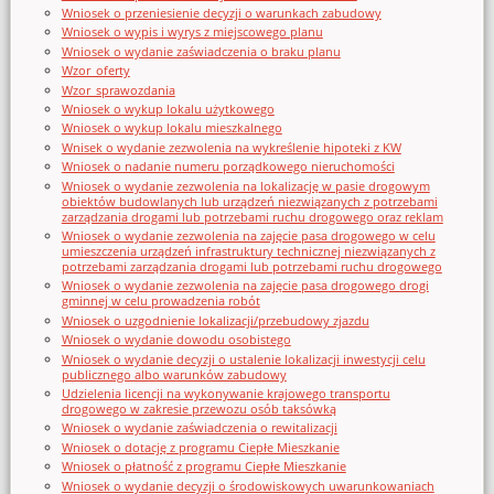
Wniosek o przeniesienie decyzji o warunkach zabudowy
Wniosek o wypis i wyrys z miejscowego planu
Wniosek o wydanie zaświadczenia o braku planu
Wzor_oferty
Wzor_sprawozdania
Wniosek o wykup lokalu użytkowego
Wniosek o wykup lokalu mieszkalnego
Wnisek o wydanie zezwolenia na wykreślenie hipoteki z KW
Wniosek o nadanie numeru porządkowego nieruchomości
Wniosek o wydanie zezwolenia na lokalizację w pasie drogowym
obiektów budowlanych lub urządzeń niezwiązanych z potrzebami
zarządzania drogami lub potrzebami ruchu drogowego oraz reklam
Wniosek o wydanie zezwolenia na zajęcie pasa drogowego w celu
umieszczenia urządzeń infrastruktury technicznej niezwiązanych z
potrzebami zarządzania drogami lub potrzebami ruchu drogowego
Wniosek o wydanie zezwolenia na zajęcie pasa drogowego drogi
gminnej w celu prowadzenia robót
Wniosek o uzgodnienie lokalizacji/przebudowy zjazdu
Wniosek o wydanie dowodu osobistego
Wniosek o wydanie decyzji o ustalenie lokalizacji inwestycji celu
publicznego albo warunków zabudowy
Udzielenia licencji na wykonywanie krajowego transportu
drogowego w zakresie przewozu osób taksówką
Wniosek o wydanie zaświadczenia o rewitalizacji
Wniosek o dotację z programu Ciepłe Mieszkanie
Wniosek o płatność z programu Ciepłe Mieszkanie
Wniosek o wydanie decyzji o środowiskowych uwarunkowaniach