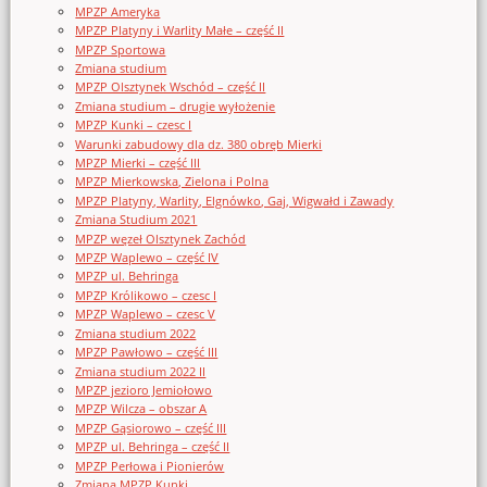
MPZP Ameryka
MPZP Platyny i Warlity Małe – część II
MPZP Sportowa
Zmiana studium
MPZP Olsztynek Wschód – część II
Zmiana studium – drugie wyłożenie
MPZP Kunki – czesc I
Warunki zabudowy dla dz. 380 obręb Mierki
MPZP Mierki – część III
MPZP Mierkowska, Zielona i Polna
MPZP Platyny, Warlity, Elgnówko, Gaj, Wigwałd i Zawady
Zmiana Studium 2021
MPZP węzeł Olsztynek Zachód
MPZP Waplewo – część IV
MPZP ul. Behringa
MPZP Królikowo – czesc I
MPZP Waplewo – czesc V
Zmiana studium 2022
MPZP Pawłowo – część III
Zmiana studium 2022 II
MPZP jezioro Jemiołowo
MPZP Wilcza – obszar A
MPZP Gąsiorowo – część III
MPZP ul. Behringa – część II
MPZP Perłowa i Pionierów
Zmiana MPZP Kunki