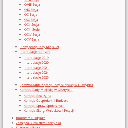
XXVIII Sesja
XXIX Sesja
XXX Sesja
XXXI Sesja
XXXII Sesja
XXXIII Sesja
XXXIV Sesja
XXXV Sesja
Plany pracy Rady Miejskiej
Interpelacje radnych
Interpelacje 2019
Interpelacje 2020
Interpelacje 2021
Interpelacje 2024
Interpelacje 2026
Sprawozdanie z pracy Rady Miejskiej w Olsztynku
Komisje Rady Miejskiej w Olsztynku
Komisja Rewizyjna
Komisja Gospodarki i Budżetu
Komisja Spraw Społecznych
Komisja Skarg, Wniosków i Petycji
Burmistrz Olsztynka
Zastępca Burmistrza Olsztynka
Sekretarz Miasta