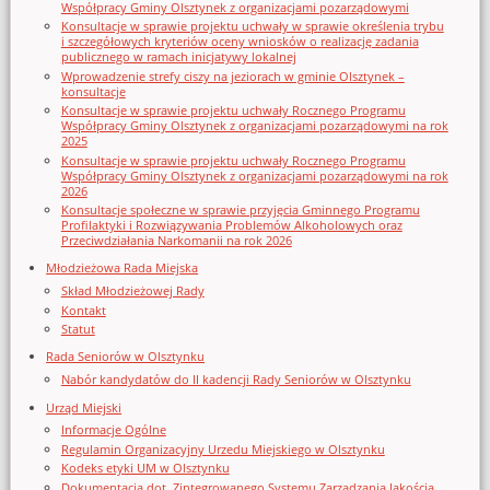
Współpracy Gminy Olsztynek z organizacjami pozarządowymi
Konsultacje w sprawie projektu uchwały w sprawie określenia trybu
i szczegółowych kryteriów oceny wniosków o realizację zadania
publicznego w ramach inicjatywy lokalnej
Wprowadzenie strefy ciszy na jeziorach w gminie Olsztynek –
konsultacje
Konsultacje w sprawie projektu uchwały Rocznego Programu
Współpracy Gminy Olsztynek z organizacjami pozarządowymi na rok
2025
Konsultacje w sprawie projektu uchwały Rocznego Programu
Współpracy Gminy Olsztynek z organizacjami pozarządowymi na rok
2026
Konsultacje społeczne w sprawie przyjęcia Gminnego Programu
Profilaktyki i Rozwiązywania Problemów Alkoholowych oraz
Przeciwdziałania Narkomanii na rok 2026
Młodzieżowa Rada Miejska
Skład Młodzieżowej Rady
Kontakt
Statut
Rada Seniorów w Olsztynku
Nabór kandydatów do II kadencji Rady Seniorów w Olsztynku
Urząd Miejski
Informacje Ogólne
Regulamin Organizacyjny Urzedu Miejskiego w Olsztynku
Kodeks etyki UM w Olsztynku
Dokumentacja dot. Zintegrowanego Systemu Zarządzania Jakością