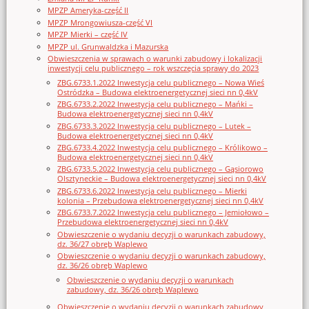
MPZP Ameryka-część II
MPZP Mrongowiusza-część VI
MPZP Mierki – część IV
MPZP ul. Grunwaldzka i Mazurska
Obwieszczenia w sprawach o warunki zabudowy i lokalizacji
inwestycji celu publicznego – rok wszczęcia sprawy do 2023
ZBG.6733.1.2022 Inwestycja celu publicznego – Nowa Wieś
Ostródzka – Budowa elektroenergetycznej sieci nn 0,4kV
ZBG.6733.2.2022 Inwestycja celu publicznego – Mańki –
Budowa elektroenergetycznej sieci nn 0,4kV
ZBG.6733.3.2022 Inwestycja celu publicznego – Lutek –
Budowa elektroenergetycznej sieci nn 0,4kV
ZBG.6733.4.2022 Inwestycja celu publicznego – Królikowo –
Budowa elektroenergetycznej sieci nn 0,4kV
ZBG.6733.5.2022 Inwestycja celu publicznego – Gąsiorowo
Olsztyneckie – Budowa elektroenergetycznej sieci nn 0,4kV
ZBG.6733.6.2022 Inwestycja celu publicznego – Mierki
kolonia – Przebudowa elektroenergetycznej sieci nn 0,4kV
ZBG.6733.7.2022 Inwestycja celu publicznego – Jemiołowo –
Przebudowa elektroenergetycznej sieci nn 0,4kV
Obwieszczenie o wydaniu decyzji o warunkach zabudowy,
dz. 36/27 obręb Waplewo
Obwieszczenie o wydaniu decyzji o warunkach zabudowy,
dz. 36/26 obręb Waplewo
Obwieszczenie o wydaniu decyzji o warunkach
zabudowy, dz. 36/26 obręb Waplewo
Obwieszczenie o wydaniu decyzji o warunkach zabudowy,