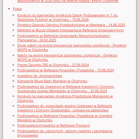
alkoholowych w 2026 roku na terenie miasta i gminy Olsztynek
Praca
Konkurs na stanowisko dyrektora Szkoły Podstawowej nr 1 im.
Noblistów Polskich w Olsztynku - 19.06.2026
Dyrektor Zespołu Szkolno-Przedszkolnego w Waplewie - 14.08.2025
Referent w Biurze Obsługi Interesanta w Referacie Organizacyjnym
Podinspektor w Referacie Gospodarki Nieruchomościami i
Planowania - 24.02.2025
Drugi nabór na wolne kierownicze stanowisko urzędnicze - Dyrektor
MOPS w Olsztynku
Nabór na wolne kierownicze stanowisko urzędnicze - Dyrektor
MOPS w Olsztynku
Prezes Zarządu TBS w Olsztynku - 27.09.2024
Podinspektor w Referacie Finansów i Podatków - 19.08.2024
Inspektor ds. drogownictwa
Kierownik Biura Rady Miejskiej w Olsztynku
Podinspektor ds. inwestycji w Referacie Inwestycji i Ochrony
Środowiska Urzędu Miejskiego w Olsztynku - 25.09.2023
Konkurs na stanowisko dyrektora Przedszkola Miejskiego w
Olsztynku
Podinspektor ds. gospodarki wodno-ściekowej w Referacie
Inwestycji i Ochrony Środowiska - umowa na zastępstwo
Podinspektor w Referacie Finansów i Podatków w Urzędzie
Miejskim w Olsztynku
Podinspektor/inspektor w Referacie Promocji
Podinspektor ds. obronnych, obrony cywilnej i zarządzania
kryzysowego