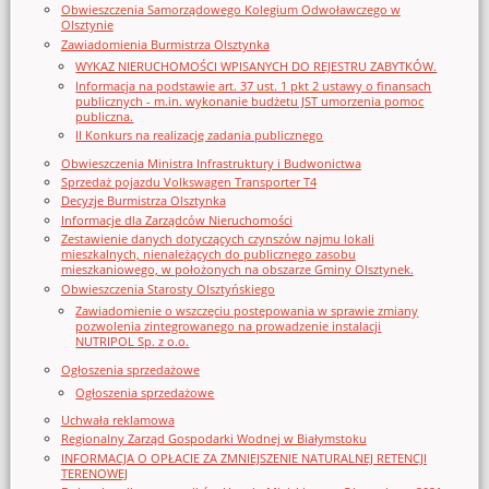
Obwieszczenia Samorządowego Kolegium Odwoławczego w
Olsztynie
Zawiadomienia Burmistrza Olsztynka
WYKAZ NIERUCHOMOŚCI WPISANYCH DO REJESTRU ZABYTKÓW.
Informacja na podstawie art. 37 ust. 1 pkt 2 ustawy o finansach
publicznych - m.in. wykonanie budżetu JST umorzenia pomoc
publiczna.
II Konkurs na realizację zadania publicznego
Obwieszczenia Ministra Infrastruktury i Budwonictwa
Sprzedaż pojazdu Volkswagen Transporter T4
Decyzje Burmistrza Olsztynka
Informacje dla Zarządców Nieruchomości
Zestawienie danych dotyczących czynszów najmu lokali
mieszkalnych, nienależących do publicznego zasobu
mieszkaniowego, w położonych na obszarze Gminy Olsztynek.
Obwieszczenia Starosty Olsztyńskiego
Zawiadomienie o wszczęciu postępowania w sprawie zmiany
pozwolenia zintegrowanego na prowadzenie instalacji
NUTRIPOL Sp. z o.o.
Ogłoszenia sprzedażowe
Ogłoszenia sprzedażowe
Uchwała reklamowa
Regionalny Zarząd Gospodarki Wodnej w Białymstoku
INFORMACJA O OPŁACIE ZA ZMNIEJSZENIE NATURALNEJ RETENCJI
TERENOWEJ