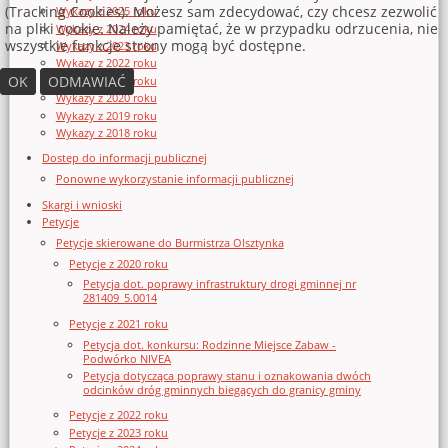
(Tracking Cookies). Możesz sam zdecydować, czy chcesz zezwolić
Wykazy z 2025 roku
na pliki cookie. Należy pamiętać, że w przypadku odrzucenia, nie
Wykazy z 2024 roku
wszystkie funkcje strony mogą być dostępne.
Wykazy z 2023 roku
Wykazy z 2022 roku
OK
ODMAWIAĆ
Wykazy z 2021 roku
Wykazy z 2020 roku
Wykazy z 2019 roku
Wykazy z 2018 roku
Dostęp do informacji publicznej
Ponowne wykorzystanie informacji publicznej
Skargi i wnioski
Petycje
Petycje skierowane do Burmistrza Olsztynka
Petycje z 2020 roku
Petycja dot. poprawy infrastruktury drogi gminnej nr
281409_5.0014
Petycje z 2021 roku
Petycja dot. konkursu: Rodzinne Miejsce Zabaw -
Podwórko NIVEA
Petycja dotycząca poprawy stanu i oznakowania dwóch
odcinków dróg gminnych biegących do granicy gminy
Petycje z 2022 roku
Petycje z 2023 roku