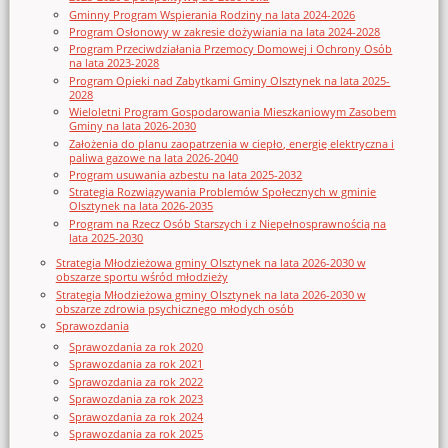
Gminny Program Wspierania Rodziny na lata 2024-2026
Program Osłonowy w zakresie dożywiania na lata 2024-2028
Program Przeciwdziałania Przemocy Domowej i Ochrony Osób
na lata 2023-2028
Program Opieki nad Zabytkami Gminy Olsztynek na lata 2025-
2028
Wieloletni Program Gospodarowania Mieszkaniowym Zasobem
Gminy na lata 2026-2030
Założenia do planu zaopatrzenia w ciepło, energię elektryczna i
paliwa gazowe na lata 2026-2040
Program usuwania azbestu na lata 2025-2032
Strategia Rozwiązywania Problemów Społecznych w gminie
Olsztynek na lata 2026-2035
Program na Rzecz Osób Starszych i z Niepełnosprawnością na
lata 2025-2030
Strategia Młodzieżowa gminy Olsztynek na lata 2026-2030 w
obszarze sportu wśród młodzieży
Strategia Młodzieżowa gminy Olsztynek na lata 2026-2030 w
obszarze zdrowia psychicznego młodych osób
Sprawozdania
Sprawozdania za rok 2020
Sprawozdania za rok 2021
Sprawozdania za rok 2022
Sprawozdania za rok 2023
Sprawozdania za rok 2024
Sprawozdania za rok 2025