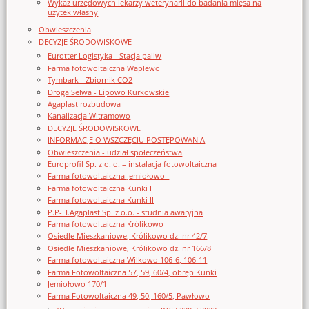
Wykaz urzędowych lekarzy weterynarii do badania mięsa na
użytek własny
Obwieszczenia
DECYZJE ŚRODOWISKOWE
Eurotter Logistyka - Stacja paliw
Farma fotowoltaiczna Waplewo
Tymbark - Zbiornik CO2
Droga Selwa - Lipowo Kurkowskie
Agaplast rozbudowa
Kanalizacja Witramowo
DECYZJE ŚRODOWISKOWE
INFORMACJE O WSZCZĘCIU POSTĘPOWANIA
Obwieszczenia - udział społeczeństwa
Europrofil Sp. z o. o. – instalacja fotowoltaiczna
Farma fotowoltaiczna Jemiołowo I
Farma fotowoltaiczna Kunki I
Farma fotowoltaiczna Kunki II
P.P-H.Agaplast Sp. z o.o. - studnia awaryjna
Farma fotowoltaiczna Królikowo
Osiedle Mieszkaniowe, Królikowo dz. nr 42/7
Osiedle Mieszkaniowe, Królikowo dz. nr 166/8
Farma fotowoltaiczna Wilkowo 106-6, 106-11
Farma Fotowoltaiczna 57, 59, 60/4, obręb Kunki
Jemiołowo 170/1
Farma Fotowoltaiczna 49, 50, 160/5, Pawłowo