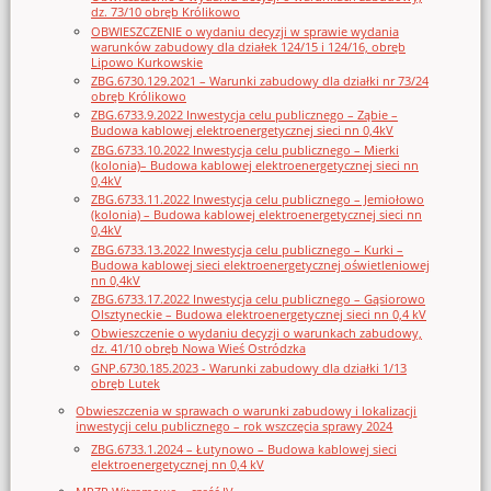
dz. 73/10 obręb Królikowo
OBWIESZCZENIE o wydaniu decyzji w sprawie wydania
warunków zabudowy dla działek 124/15 i 124/16, obręb
Lipowo Kurkowskie
ZBG.6730.129.2021 – Warunki zabudowy dla działki nr 73/24
obręb Królikowo
ZBG.6733.9.2022 Inwestycja celu publicznego – Ząbie –
Budowa kablowej elektroenergetycznej sieci nn 0,4kV
ZBG.6733.10.2022 Inwestycja celu publicznego – Mierki
(kolonia)– Budowa kablowej elektroenergetycznej sieci nn
0,4kV
ZBG.6733.11.2022 Inwestycja celu publicznego – Jemiołowo
(kolonia) – Budowa kablowej elektroenergetycznej sieci nn
0,4kV
ZBG.6733.13.2022 Inwestycja celu publicznego – Kurki –
Budowa kablowej sieci elektroenergetycznej oświetleniowej
nn 0,4kV
ZBG.6733.17.2022 Inwestycja celu publicznego – Gąsiorowo
Olsztyneckie – Budowa elektroenergetycznej sieci nn 0,4 kV
Obwieszczenie o wydaniu decyzji o warunkach zabudowy,
dz. 41/10 obręb Nowa Wieś Ostródzka
GNP.6730.185.2023 - Warunki zabudowy dla działki 1/13
obręb Lutek
Obwieszczenia w sprawach o warunki zabudowy i lokalizacji
inwestycji celu publicznego – rok wszczęcia sprawy 2024
ZBG.6733.1.2024 – Łutynowo – Budowa kablowej sieci
elektroenergetycznej nn 0,4 kV