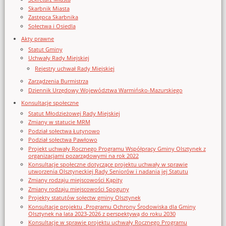
Skarbnik Miasta
Zastępca Skarbnika
Sołectwa i Osiedla
Akty prawne
Statut Gminy
Uchwały Rady Miejskiej
Rejestry uchwał Rady Miejskiej
Zarządzenia Burmistrza
Dziennik Urzędowy Województwa Warmińsko-Mazurskiego
Konsultacje społeczne
Statut Młodzieżowej Rady Miejskiej
Zmiany w statucie MRM
Podział sołectwa Łutynowo
Podział sołectwa Pawłowo
Projekt uchwały Rocznego Programu Współpracy Gminy Olsztynek z
organizacjami pozarządowymi na rok 2022
Konsultacje społeczne dotyczące projektu uchwały w sprawie
utworzenia Olsztyneckiej Rady Seniorów i nadania jej Statutu
Zmiany rodzaju miejscowości Kąpity
Zmiany rodzaju miejscowości Spoguny
Projekty statutów sołectw gminy Olsztynek
Konsultacje projektu „Programu Ochrony Środowiska dla Gminy
Olsztynek na lata 2023-2026 z perspektywą do roku 2030
Konsultacje w sprawie projektu uchwały Rocznego Programu