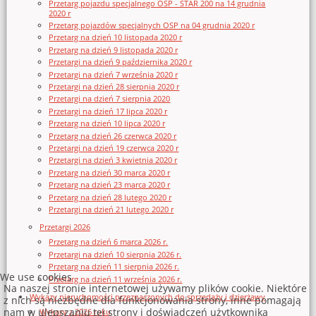
Przetarg pojazdu specjalnego OSP - STAR 200 na 14 grudnia
2020 r
Przetarg pojazdów specjalnych OSP na 04 grudnia 2020 r
Przetarg na dzień 10 listopada 2020 r
Przetarg na dzień 9 listopada 2020 r
Przetargi na dzień 9 października 2020 r
Przetargi na dzień 7 września 2020 r
Przetargi na dzień 28 sierpnia 2020 r
Przetargi na dzień 7 sierpnia 2020
Przetargi na dzień 17 lipca 2020 r
Przetarg na dzień 10 lipca 2020 r
Przetarg na dzień 26 czerwca 2020 r
Przetargi na dzień 19 czerwca 2020 r
Przetargi na dzień 3 kwietnia 2020 r
Przetarg na dzień 30 marca 2020 r
Przetarg na dzień 23 marca 2020 r
Przetarg na dzień 28 lutego 2020 r
Przetargi na dzień 21 lutego 2020 r
Przetargi 2026
Przetarg na dzień 6 marca 2026 r.
Przetargi na dzień 10 sierpnia 2026 r.
Przetarg na dzień 11 sierpnia 2026 r.
We use cookies
Przetarg na dzień 11 września 2026 r.
Na naszej stronie internetowej używamy plików cookie. Niektóre
Wykazy nieruchomości przeznaczonych do sprzedaży i dzierżawy
z nich są niezbędne dla funkcjonowania strony, inne pomagają
nam w ulepszaniu tej strony i doświadczeń użytkownika
Wykazy z 2026 roku