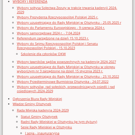
WYBORY I REFERENDA
Wybory sołtysa Sołectwa Zezuty w trakcie trwania kadencji 2024-
2029
Wybory Prezydenta Rzeczypospolitej Polskiej 2025 r.
Wybory uzupełniające do Rady Miejskiej w Olsztynku - 25.05.2025 r
Wybory do Parlamentu Europejskiego - 9 czerwca 2024 r.
Wybory samorządowe 2024 r. - 7.04.2024
Referendum zarządzone na dzień 15.10.2023 r.
Wybory do Sejmu Rzeczypospolitej Polskiej i Senatu
Rzeczypospolitej Polskiej - 15.10.2023
Szkolenie dla członków OKW
Wybory ławników sądów powszechnych na kadencję 2024-2027
Wybory uzupełniające do Rady Miejskiej w Olsztynku w okręgu
wyborczym nr 3 zarządzone na dzień 15 stycznia 2023 r.
Wybory uzupełniające do Rady Miejskiej w Olsztynku - 23.10.2022
Wybory Przedterminowe Burmistrza Olsztynka - 24.07.2022
Wybory sołtysów, rad sołeckich, przewodniczących osiedli i rad
osiedlowych 2024-2029
Ogłoszenia Biura Rady Miejskiej
Władze Gminy Olsztynek
Rada Miejska kadencja 2024-2029
Statut Gminy Olsztynek
Radni Rady Miejskiej w Olsztynku (w tym dyżury)
Sesje Rady Miejskiej w Olsztynku
I sesja - inauguracyjna