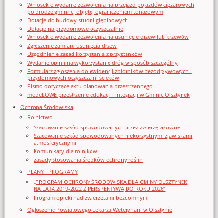
Wniosek o wydanie zezwolenia na przejazd pojazdów ciężarowych
po drodze gminnej objętej ograniczeniem tonażowym
Dotacje do budowy studni głębinowych
Dotacje na przydomowe oczyszczalnie
Wniosek o wydanie zezwolenia na usunięcie drzew lub krzewów
Zgłoszenie zamiaru usunięcia drzew
Uzgodnienie zasad korzystania z przystanków
Wydanie opinii na wykorzystanie dróg w sposób szczególny
Formularz zgłoszenia do ewidencji zbiorników bezodpływowych i
przydomowych oczyszczalni ścieków
Pismo dotyczące aktu planowania przestrzennego
modeLOWE przestrzenie edukacji i integracji w Gminie Olsztynek
Ochrona Środowiska
Rolnictwo
Szacowanie szkód spowodowanych przez zwierzęta łowne
Szacowanie szkód spowodowanych niekorzystnymi zjawiskami
atmosferycznymi
Komunikaty dla rolników
Zasady stosowania środków ochrony roślin
PLANY I PROGRAMY
„PROGRAM OCHRONY ŚRODOWISKA DLA GMINY OLSZTYNEK
NA LATA 2019-2022 Z PERSPEKTYWĄ DO ROKU 2026”
Program opieki nad zwierzętami bezdomnymi
Ogloszenie Powiatowego Lekarza Weterynarii w Olsztynie