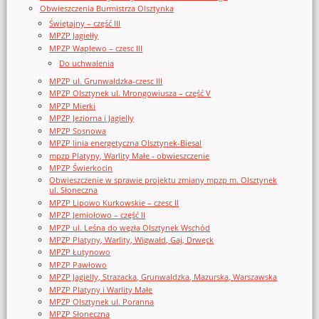
Obwieszczenia Burmistrza Olsztynka
Świętajny – część III
MPZP Jagiełły
MPZP Waplewo – czesc III
Do uchwalenia
MPZP ul. Grunwaldzka-czesc III
MPZP Olsztynek ul. Mrongowiusza – część V
MPZP Mierki
MPZP Jeziorna i Jagielly
MPZP Sosnowa
MPZP linia energetyczna Olsztynek-Biesal
mpzp Platyny, Warlity Małe - obwieszczenie
MPZP Świerkocin
Obwieszczenie w sprawie projektu zmiany mpzp m. Olsztynek
ul. Słoneczna
MPZP Lipowo Kurkowskie – czesc II
MPZP Jemiołowo – część II
MPZP ul. Leśna do węzła Olsztynek Wschód
MPZP Platyny, Warlity, Wigwałd, Gaj, Drwęck
MPZP Łutynowo
MPZP Pawłowo
MPZP Jagielly, Strazacka, Grunwaldzka, Mazurska, Warszawska
MPZP Platyny i Warlity Małe
MPZP Olsztynek ul. Poranna
MPZP Słoneczna