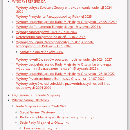
WYBORY I REFERENDA
Wybory sołtysa Sołectwa Zezuty w trakcie trwania kadencji 2024-
2029
Wybory Prezydenta Rzeczypospolitej Polskiej 2025 r.
Wybory uzupełniające do Rady Miejskiej w Olsztynku - 25.05.2025 r
Wybory do Parlamentu Europejskiego - 9 czerwca 2024 r.
Wybory samorządowe 2024 r. - 7.04.2024
Referendum zarządzone na dzień 15.10.2023 r.
Wybory do Sejmu Rzeczypospolitej Polskiej i Senatu
Rzeczypospolitej Polskiej - 15.10.2023
Szkolenie dla członków OKW
Wybory ławników sądów powszechnych na kadencję 2024-2027
Wybory uzupełniające do Rady Miejskiej w Olsztynku w okręgu
wyborczym nr 3 zarządzone na dzień 15 stycznia 2023 r.
Wybory uzupełniające do Rady Miejskiej w Olsztynku - 23.10.2022
Wybory Przedterminowe Burmistrza Olsztynka - 24.07.2022
Wybory sołtysów, rad sołeckich, przewodniczących osiedli i rad
osiedlowych 2024-2029
Ogłoszenia Biura Rady Miejskiej
Władze Gminy Olsztynek
Rada Miejska kadencja 2024-2029
Statut Gminy Olsztynek
Radni Rady Miejskiej w Olsztynku (w tym dyżury)
Sesje Rady Miejskiej w Olsztynku
I sesja - inauguracyjna