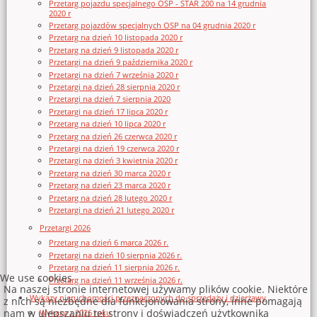
Przetarg pojazdu specjalnego OSP - STAR 200 na 14 grudnia
2020 r
Przetarg pojazdów specjalnych OSP na 04 grudnia 2020 r
Przetarg na dzień 10 listopada 2020 r
Przetarg na dzień 9 listopada 2020 r
Przetargi na dzień 9 października 2020 r
Przetargi na dzień 7 września 2020 r
Przetargi na dzień 28 sierpnia 2020 r
Przetargi na dzień 7 sierpnia 2020
Przetargi na dzień 17 lipca 2020 r
Przetarg na dzień 10 lipca 2020 r
Przetarg na dzień 26 czerwca 2020 r
Przetargi na dzień 19 czerwca 2020 r
Przetargi na dzień 3 kwietnia 2020 r
Przetarg na dzień 30 marca 2020 r
Przetarg na dzień 23 marca 2020 r
Przetarg na dzień 28 lutego 2020 r
Przetargi na dzień 21 lutego 2020 r
Przetargi 2026
Przetarg na dzień 6 marca 2026 r.
Przetargi na dzień 10 sierpnia 2026 r.
Przetarg na dzień 11 sierpnia 2026 r.
We use cookies
Przetarg na dzień 11 września 2026 r.
Na naszej stronie internetowej używamy plików cookie. Niektóre
Wykazy nieruchomości przeznaczonych do sprzedaży i dzierżawy
z nich są niezbędne dla funkcjonowania strony, inne pomagają
nam w ulepszaniu tej strony i doświadczeń użytkownika
Wykazy z 2026 roku