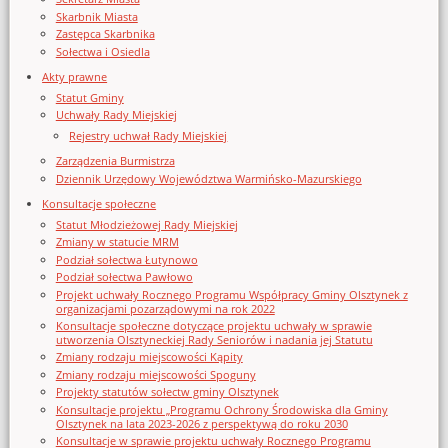
Skarbnik Miasta
Zastępca Skarbnika
Sołectwa i Osiedla
Akty prawne
Statut Gminy
Uchwały Rady Miejskiej
Rejestry uchwał Rady Miejskiej
Zarządzenia Burmistrza
Dziennik Urzędowy Województwa Warmińsko-Mazurskiego
Konsultacje społeczne
Statut Młodzieżowej Rady Miejskiej
Zmiany w statucie MRM
Podział sołectwa Łutynowo
Podział sołectwa Pawłowo
Projekt uchwały Rocznego Programu Współpracy Gminy Olsztynek z
organizacjami pozarządowymi na rok 2022
Konsultacje społeczne dotyczące projektu uchwały w sprawie
utworzenia Olsztyneckiej Rady Seniorów i nadania jej Statutu
Zmiany rodzaju miejscowości Kąpity
Zmiany rodzaju miejscowości Spoguny
Projekty statutów sołectw gminy Olsztynek
Konsultacje projektu „Programu Ochrony Środowiska dla Gminy
Olsztynek na lata 2023-2026 z perspektywą do roku 2030
Konsultacje w sprawie projektu uchwały Rocznego Programu