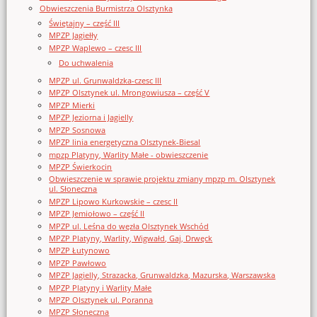
Obwieszczenia Burmistrza Olsztynka
Świętajny – część III
MPZP Jagiełły
MPZP Waplewo – czesc III
Do uchwalenia
MPZP ul. Grunwaldzka-czesc III
MPZP Olsztynek ul. Mrongowiusza – część V
MPZP Mierki
MPZP Jeziorna i Jagielly
MPZP Sosnowa
MPZP linia energetyczna Olsztynek-Biesal
mpzp Platyny, Warlity Małe - obwieszczenie
MPZP Świerkocin
Obwieszczenie w sprawie projektu zmiany mpzp m. Olsztynek
ul. Słoneczna
MPZP Lipowo Kurkowskie – czesc II
MPZP Jemiołowo – część II
MPZP ul. Leśna do węzła Olsztynek Wschód
MPZP Platyny, Warlity, Wigwałd, Gaj, Drwęck
MPZP Łutynowo
MPZP Pawłowo
MPZP Jagielly, Strazacka, Grunwaldzka, Mazurska, Warszawska
MPZP Platyny i Warlity Małe
MPZP Olsztynek ul. Poranna
MPZP Słoneczna