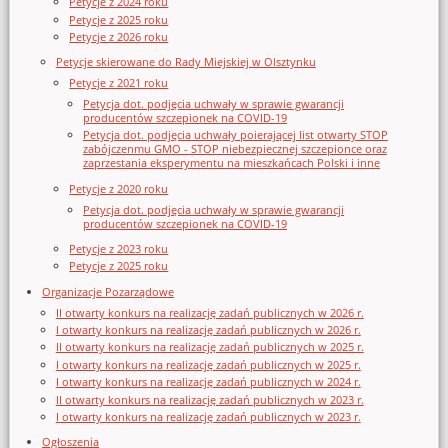
Petycje z 2024 roku
Petycje z 2025 roku
Petycje z 2026 roku
Petycje skierowane do Rady Miejskiej w Olsztynku
Petycje z 2021 roku
Petycja dot. podjęcia uchwały w sprawie gwarancji
producentów szczepionek na COVID-19
Petycja dot. podjęcia uchwały poierającej list otwarty STOP
zabójczenmu GMO - STOP niebezpiecznej szczepionce oraz
zaprzestania eksperymentu na mieszkańcach Polski i inne
Petycje z 2020 roku
Petycja dot. podjęcia uchwały w sprawie gwarancji
producentów szczepionek na COVID-19
Petycje z 2023 roku
Petycje z 2025 roku
Organizacje Pozarządowe
II otwarty konkurs na realizację zadań publicznych w 2026 r.
I otwarty konkurs na realizację zadań publicznych w 2026 r.
II otwarty konkurs na realizację zadań publicznych w 2025 r.
I otwarty konkurs na realizację zadań publicznych w 2025 r.
I otwarty konkurs na realizację zadań publicznych w 2024 r.
II otwarty konkurs na realizację zadań publicznych w 2023 r.
I otwarty konkurs na realizację zadań publicznych w 2023 r.
Ogłoszenia