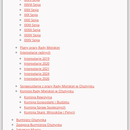
XXVIII Sesja
XXIX Sesja
XXX Sesja
XXXI Sesja
XXXII Sesja
XXXIII Sesja
XXXIV Sesja
XXXV Sesja
Plany pracy Rady Miejskiej
Interpelacje radnych
Interpelacje 2019
Interpelacje 2020
Interpelacje 2021
Interpelacje 2024
Interpelacje 2026
Sprawozdanie z pracy Rady Miejskiej w Olsztynku
Komisje Rady Miejskiej w Olsztynku
Komisja Rewizyjna
Komisja Gospodarki i Budżetu
Komisja Spraw Społecznych
Komisja Skarg, Wniosków i Petycji
Burmistrz Olsztynka
Zastępca Burmistrza Olsztynka
Sekretarz Miasta