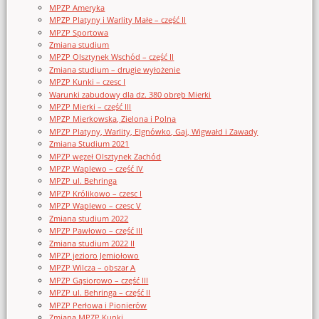
MPZP Ameryka
MPZP Platyny i Warlity Małe – część II
MPZP Sportowa
Zmiana studium
MPZP Olsztynek Wschód – część II
Zmiana studium – drugie wyłożenie
MPZP Kunki – czesc I
Warunki zabudowy dla dz. 380 obręb Mierki
MPZP Mierki – część III
MPZP Mierkowska, Zielona i Polna
MPZP Platyny, Warlity, Elgnówko, Gaj, Wigwałd i Zawady
Zmiana Studium 2021
MPZP węzeł Olsztynek Zachód
MPZP Waplewo – część IV
MPZP ul. Behringa
MPZP Królikowo – czesc I
MPZP Waplewo – czesc V
Zmiana studium 2022
MPZP Pawłowo – część III
Zmiana studium 2022 II
MPZP jezioro Jemiołowo
MPZP Wilcza – obszar A
MPZP Gąsiorowo – część III
MPZP ul. Behringa – część II
MPZP Perłowa i Pionierów
Zmiana MPZP Kunki