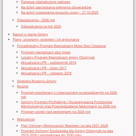
Pierwsze oświadczenie radnego
Na dzień zaprzestania pełnienia obowiązków
Na dzień rozwiązania stosunku pracy - 27.10.2025
Oświadczenia - 2026 rok
Oświadczenia za rok 2025
Raport o stanie Gminy
Plany, programy, strategie i ich wykonanie
Ponadlokalny Program Rewitalizacji Miast Sieci Cittaslow
Program rewitalizacji sieci miast
Lokalny Program Rewitalizacji gminy Olsztynek
Aktualizacja LPR – październik 2016
Aktualizacja LPR – lipiec 2017
Aktualizacja LPR – czerwiec 2018
Strategia Rozwoju Gminy
Roczne
Program współpracy z organizacjami pozarządowymi na 2026
rok
Gminny Program Profilaktyki i Rozwiązywania Problemów
Alkoholowych oraz Przeciwdziałania Narkomanii na 2026 rok
Program opieki nad zwierzętami na 2026 rok
Wieloletnie
Plan Odnowy Miejscowości Waplewo na lata 2021-2028
Program Ochrony Środowiska dla Gminy Olsztynek na lata
2023-2026 z perspektywą do 2030 roku