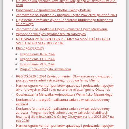
Dni wolne dla pracowników Urzędu Miejskiego w Olsztynku w 2021
roku
Państwowe Gospodarstwo Wodne - Wody Polskie
Zaproszenie na spotkanie - program Czyste Powietrze grudzień 2021
Ogłoszenie o zamiarze wyboru operatora publicznego transportu
zbiorowego
Zaproszenie na spotkania Czyste Powietrze Czyste Mieszkanie
Wybory do walnych zgromadzeń izb rolniczych
NIEOGRANICZONY PRZETARG PISEMNY NA SPRZEDAŻ POJAZDU
SPECJALNEGO STAR 200 PM 18P
Plan ogólny gminy
Uzgodnienia 16.02.2026
Uzgodnienia 13.05.2026
Uzgodnienia 29.05.2026
Projekt przekazany do uchwalenia
RGGIOŚ.6220.5.2024 Zawiadomienie - Obwieszczenie o wszczęciu
postępowania administracyjnego budowa farmy Mielno
Harmonogram kontroli punktów sprzedaży i podawania napojów
alkoholowych w 2025 roku na terenie miasta i gminy Olsztynek
Obwieszczenia Marszałka województwa Warmińsko-Mazurskiego
Konkurs ofert na wybór realizatora zadania w zakresie ochrony
zdrowia
Konkurs ofert na wybór realizatora zadania w zakresie ochrony
zdrowia - Program polityki zdrowotnej w zakresie rehabilitacji
leczniczej dla mieszkańców Gminy Olsztynek na lata 2025-2027 na
rok 2026
Harmonogram kontroli punktów sprzedaży i podawania napojów