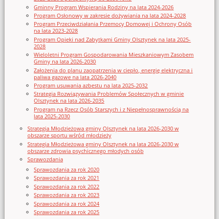
Gminny Program Wspierania Rodziny na lata 2024-2026
Program Osłonowy w zakresie dożywiania na lata 2024-2028
Program Przeciwdziałania Przemocy Domowej i Ochrony Osób
na lata 2023-2028
Program Opieki nad Zabytkami Gminy Olsztynek na lata 2025-
2028
Wieloletni Program Gospodarowania Mieszkaniowym Zasobem
Gminy na lata 2026-2030
Założenia do planu zaopatrzenia w ciepło, energię elektryczna i
paliwa gazowe na lata 2026-2040
Program usuwania azbestu na lata 2025-2032
Strategia Rozwiązywania Problemów Społecznych w gminie
Olsztynek na lata 2026-2035
Program na Rzecz Osób Starszych i z Niepełnosprawnością na
lata 2025-2030
Strategia Młodzieżowa gminy Olsztynek na lata 2026-2030 w
obszarze sportu wśród młodzieży
Strategia Młodzieżowa gminy Olsztynek na lata 2026-2030 w
obszarze zdrowia psychicznego młodych osób
Sprawozdania
Sprawozdania za rok 2020
Sprawozdania za rok 2021
Sprawozdania za rok 2022
Sprawozdania za rok 2023
Sprawozdania za rok 2024
Sprawozdania za rok 2025