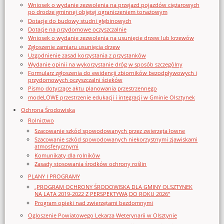
Wniosek o wydanie zezwolenia na przejazd pojazdów ciężarowych
po drodze gminnej objętej ograniczeniem tonażowym
Dotacje do budowy studni głębinowych
Dotacje na przydomowe oczyszczalnie
Wniosek o wydanie zezwolenia na usunięcie drzew lub krzewów
Zgłoszenie zamiaru usunięcia drzew
Uzgodnienie zasad korzystania z przystanków
Wydanie opinii na wykorzystanie dróg w sposób szczególny
Formularz zgłoszenia do ewidencji zbiorników bezodpływowych i
przydomowych oczyszczalni ścieków
Pismo dotyczące aktu planowania przestrzennego
modeLOWE przestrzenie edukacji i integracji w Gminie Olsztynek
Ochrona Środowiska
Rolnictwo
Szacowanie szkód spowodowanych przez zwierzęta łowne
Szacowanie szkód spowodowanych niekorzystnymi zjawiskami
atmosferycznymi
Komunikaty dla rolników
Zasady stosowania środków ochrony roślin
PLANY I PROGRAMY
„PROGRAM OCHRONY ŚRODOWISKA DLA GMINY OLSZTYNEK
NA LATA 2019-2022 Z PERSPEKTYWĄ DO ROKU 2026”
Program opieki nad zwierzętami bezdomnymi
Ogloszenie Powiatowego Lekarza Weterynarii w Olsztynie