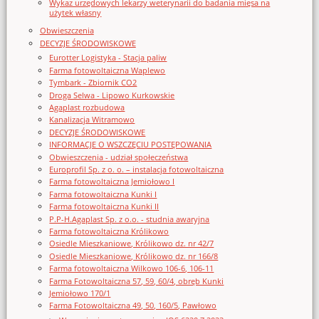
Wykaz urzędowych lekarzy weterynarii do badania mięsa na
użytek własny
Obwieszczenia
DECYZJE ŚRODOWISKOWE
Eurotter Logistyka - Stacja paliw
Farma fotowoltaiczna Waplewo
Tymbark - Zbiornik CO2
Droga Selwa - Lipowo Kurkowskie
Agaplast rozbudowa
Kanalizacja Witramowo
DECYZJE ŚRODOWISKOWE
INFORMACJE O WSZCZĘCIU POSTĘPOWANIA
Obwieszczenia - udział społeczeństwa
Europrofil Sp. z o. o. – instalacja fotowoltaiczna
Farma fotowoltaiczna Jemiołowo I
Farma fotowoltaiczna Kunki I
Farma fotowoltaiczna Kunki II
P.P-H.Agaplast Sp. z o.o. - studnia awaryjna
Farma fotowoltaiczna Królikowo
Osiedle Mieszkaniowe, Królikowo dz. nr 42/7
Osiedle Mieszkaniowe, Królikowo dz. nr 166/8
Farma fotowoltaiczna Wilkowo 106-6, 106-11
Farma Fotowoltaiczna 57, 59, 60/4, obręb Kunki
Jemiołowo 170/1
Farma Fotowoltaiczna 49, 50, 160/5, Pawłowo