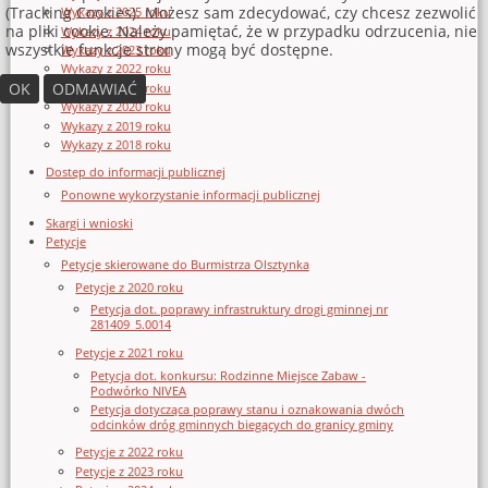
(Tracking Cookies). Możesz sam zdecydować, czy chcesz zezwolić
Wykazy z 2025 roku
na pliki cookie. Należy pamiętać, że w przypadku odrzucenia, nie
Wykazy z 2024 roku
wszystkie funkcje strony mogą być dostępne.
Wykazy z 2023 roku
Wykazy z 2022 roku
OK
ODMAWIAĆ
Wykazy z 2021 roku
Wykazy z 2020 roku
Wykazy z 2019 roku
Wykazy z 2018 roku
Dostęp do informacji publicznej
Ponowne wykorzystanie informacji publicznej
Skargi i wnioski
Petycje
Petycje skierowane do Burmistrza Olsztynka
Petycje z 2020 roku
Petycja dot. poprawy infrastruktury drogi gminnej nr
281409_5.0014
Petycje z 2021 roku
Petycja dot. konkursu: Rodzinne Miejsce Zabaw -
Podwórko NIVEA
Petycja dotycząca poprawy stanu i oznakowania dwóch
odcinków dróg gminnych biegących do granicy gminy
Petycje z 2022 roku
Petycje z 2023 roku