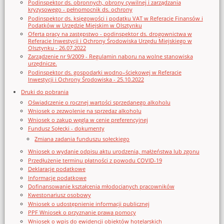
Podinspektor ds. obronnych, obrony cywilnej i zarządzania
kryzysowego - pełnomocnik ds. ochrony
Podinspektor ds. księgowości i podatku VAT w Referacie Finansów i
Podatków w Urzędzie Miejskim w Olsztynku
Oferta pracy na zastępstwo - podinspektor ds. drogownictwa w
Referacie Inwestycji i Ochrony Środowiska Urzędu Miejskiego w
Olsztynku - 26.07.2022
Zarządzenie nr 9/2009 - Regulamin naboru na wolne stanowiska
urzędnicze.
Podinspektor ds. gospodarki wodno–ściekowej w Referacie
Inwestycji i Ochrony Środowiska - 25.10.2022
Druki do pobrania
Oświadczenie o rocznej wartości sprzedanego alkoholu
Wniosek o zezwolenie na sprzedaz alkoholu
Wniosek o zakup węgla w cenie preferencyjnej
Fundusz Sołecki - dokumenty
Zmiana zadania funduszu sołeckiego
Wniosek o wydanie odpisu aktu urodzenia, małżeństwa lub zgonu
Przedłużenie terminu płatności z powodu COVID-19
Deklaracje podatkowe
Informacje podatkowe
Dofinansowanie kształcenia młodocianych pracowników
Kwestonariusz osobowy
Wniosek o udostępnienie informacji publicznej
PPF Wniosek o przyznanie prawa pomocy
Wniosek o wpis do ewidencji obiektów hotelarskich