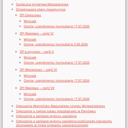
Społeczna Inicjatywa Mieszkaniowa
Zintegrowane plany inwestycyjne
ZPI Gąsiorowo
Wniosek
Opinie, uzgodnienia i konsultacje 17.07.2026
ZPI Waplewo – część VI
Wniosek
Opinie, uzgodnienia i konsultacje 5.06.2026
ZPI Łutynowo – część II
Wniosek
Opinie, uzgodnienia i konsultacje 17.07.2026
ZPI Witramowo – część VI
Wniosek
Opinie, uzgodnienia i konsultacje 17.07.2026
ZPI Waplewo – część VII
Wniosek
Opinie, uzgodnienia i konsultacje 17.07.2026
Ogłoszenia Warmińsko-Mazurskiego Urzędu Wojewódzkiego
Ogłoszenie o najmie lokalu mieszkalnego w Elgnówku
Ogłoszenie o zamiarze wyboru operatora
Ogłoszenie o zamiarze wyboru operatora publicznego transportu
zbiorowego w trybie przetargu nieograniczonego