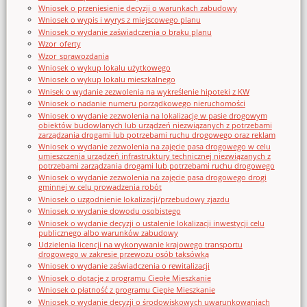
Wniosek o przeniesienie decyzji o warunkach zabudowy
Wniosek o wypis i wyrys z miejscowego planu
Wniosek o wydanie zaświadczenia o braku planu
Wzor_oferty
Wzor_sprawozdania
Wniosek o wykup lokalu użytkowego
Wniosek o wykup lokalu mieszkalnego
Wnisek o wydanie zezwolenia na wykreślenie hipoteki z KW
Wniosek o nadanie numeru porządkowego nieruchomości
Wniosek o wydanie zezwolenia na lokalizację w pasie drogowym
obiektów budowlanych lub urządzeń niezwiązanych z potrzebami
zarządzania drogami lub potrzebami ruchu drogowego oraz reklam
Wniosek o wydanie zezwolenia na zajęcie pasa drogowego w celu
umieszczenia urządzeń infrastruktury technicznej niezwiązanych z
potrzebami zarządzania drogami lub potrzebami ruchu drogowego
Wniosek o wydanie zezwolenia na zajęcie pasa drogowego drogi
gminnej w celu prowadzenia robót
Wniosek o uzgodnienie lokalizacji/przebudowy zjazdu
Wniosek o wydanie dowodu osobistego
Wniosek o wydanie decyzji o ustalenie lokalizacji inwestycji celu
publicznego albo warunków zabudowy
Udzielenia licencji na wykonywanie krajowego transportu
drogowego w zakresie przewozu osób taksówką
Wniosek o wydanie zaświadczenia o rewitalizacji
Wniosek o dotację z programu Ciepłe Mieszkanie
Wniosek o płatność z programu Ciepłe Mieszkanie
Wniosek o wydanie decyzji o środowiskowych uwarunkowaniach