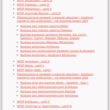
MPZP Witramowo – część IV
MPZP Pawłowo – część IV
MPZP Witramowo – część V
MPZP Olsztynek Wschód – część III
Obwieszczenia w sprawach o warunki zabudowy i lokalizacji
inwestycji celu publicznego – rok wszczęcia sprawy 2025
Budowa sieci niskiego napięcia Mierki
Budowa sieci niskiego napięcia Pawłowo
Budowa kanalizacji sanitarnej Elgnówko, Gaj, Łęciny,
Świętajny, Tolejny, Wigwałd, Wilkowo, Zawady
Budowa wodociągu Waplewo-Witramowo
Budowa wodociągu Królikowo
Budowa sieci wodociągowej Swaderki-Lipowo Kurkowskie
Budowa wodociągu i kanalizacji Witramowo
MPZP Jemiołowo - część II
MPZP Mierki - część V
MPZP Warlity Małe - część I
Obwieszczenia w sprawach o warunki zabudowy i lokalizacji
inwestycji celu publicznego – rok wszczęcia sprawy 2026
Budowa drogi dla rowerów Mierki – Swaderki - Etap 1
Budowa sieci elektroenergetycznej Królikowo
Budowa sieci elektroenergetycznej Marózek
Budowa sieci elektroenergetycznej Jemiołowo
MPZP Królikowo – część II
MPZP Olsztynek ul. Daszyńskiego – część III