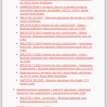
dz. 73/10 obręb Królikowo
OBWIESZCZENIE o wydaniu decyzji w sprawie wydania
warunków zabudowy dla działek 124/15 i 124/16, obręb
Lipowo Kurkowskie
ZBG.6730.129.2021 – Warunki zabudowy dla działki nr 73/24
obręb Królikowo
ZBG.6733.9.2022 Inwestycja celu publicznego – Ząbie –
Budowa kablowej elektroenergetycznej sieci nn 0,4kV
ZBG.6733.10.2022 Inwestycja celu publicznego – Mierki
(kolonia)– Budowa kablowej elektroenergetycznej sieci nn
0,4kV
ZBG.6733.11.2022 Inwestycja celu publicznego – Jemiołowo
(kolonia) – Budowa kablowej elektroenergetycznej sieci nn
0,4kV
ZBG.6733.13.2022 Inwestycja celu publicznego – Kurki –
Budowa kablowej sieci elektroenergetycznej oświetleniowej
nn 0,4kV
ZBG.6733.17.2022 Inwestycja celu publicznego – Gąsiorowo
Olsztyneckie – Budowa elektroenergetycznej sieci nn 0,4 kV
Obwieszczenie o wydaniu decyzji o warunkach zabudowy,
dz. 41/10 obręb Nowa Wieś Ostródzka
GNP.6730.185.2023 - Warunki zabudowy dla działki 1/13
obręb Lutek
Obwieszczenia w sprawach o warunki zabudowy i lokalizacji
inwestycji celu publicznego – rok wszczęcia sprawy 2024
ZBG.6733.1.2024 – Łutynowo – Budowa kablowej sieci
elektroenergetycznej nn 0,4 kV