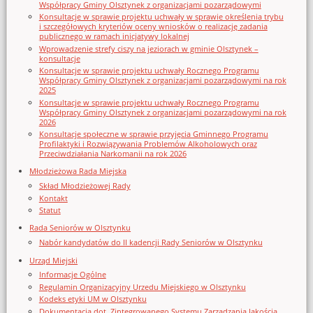
Współpracy Gminy Olsztynek z organizacjami pozarządowymi
Konsultacje w sprawie projektu uchwały w sprawie określenia trybu
i szczegółowych kryteriów oceny wniosków o realizację zadania
publicznego w ramach inicjatywy lokalnej
Wprowadzenie strefy ciszy na jeziorach w gminie Olsztynek –
konsultacje
Konsultacje w sprawie projektu uchwały Rocznego Programu
Współpracy Gminy Olsztynek z organizacjami pozarządowymi na rok
2025
Konsultacje w sprawie projektu uchwały Rocznego Programu
Współpracy Gminy Olsztynek z organizacjami pozarządowymi na rok
2026
Konsultacje społeczne w sprawie przyjęcia Gminnego Programu
Profilaktyki i Rozwiązywania Problemów Alkoholowych oraz
Przeciwdziałania Narkomanii na rok 2026
Młodzieżowa Rada Miejska
Skład Młodzieżowej Rady
Kontakt
Statut
Rada Seniorów w Olsztynku
Nabór kandydatów do II kadencji Rady Seniorów w Olsztynku
Urząd Miejski
Informacje Ogólne
Regulamin Organizacyjny Urzedu Miejskiego w Olsztynku
Kodeks etyki UM w Olsztynku
Dokumentacja dot. Zintegrowanego Systemu Zarządzania Jakością