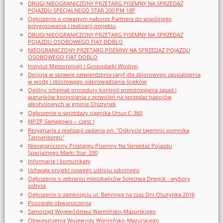
DRUGI NIEOGRANICZONY PRZETARG PISEMNY NA SPRZEDAŻ
POJAZDU SPECJALNEGO STAR 200 PM 18P
Ogłoszenie o otwartym naborze Partnera do wspólnego
przygotowania i realizacji projektu
DRUGI NIEOGRANICZONY PRZETARG PISEMNY NA SPRZEDAŻ
POJAZDU OSOBOWEGO FIAT DOBLO
NIEOGRANICZONY PRZETARG PISEMNY NA SPRZEDAŻ POJAZDU
OSOBOWEGO FIAT DOBLO
Instytut Meteorologii i Gospodarki Wodnej
Decyzja w sprawie zatwierdzenia taryf dla zbiorowego zaopatrzenia
w wodę i zbiorowego odprowadzania ścieków
Ogólny schemat procedury kontroli przestrzegania zasad i
warunków korzystania z zezwoleń na sprzedaż napojów
alkoholowych w gminie Olsztynek
Ogłoszenie o sprzedaży ciągnika Ursus C-360
MPZP Samagowo – czesc I
Rezygnacja z realizacji zadania pn. "Odkrycie tajemnic pomnika
Tannenbergu"
Nieograniczony Przetargu Pisemny Na Sprzedaż Pojazdu
Specjalnego Marki Star_200
Informacje i komunikaty
Uchwała projekt nowego ustroju szkolnego
Ogłoszenie o zebraniu mieszkańców Sołectwa Drwęck - wybory
sołtysa
Ogłoszenie o zamknięciu ul. Behringa na czas Dni Olsztynka 2016
Pozostałe obwieszczenia
Samorząd Województwa Warmińsko-Mazurskiego
Obwieszczenia Wojewody Warmińsko-Mazurskiego