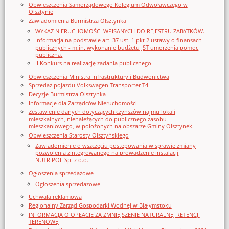
Obwieszczenia Samorządowego Kolegium Odwoławczego w
Olsztynie
Zawiadomienia Burmistrza Olsztynka
WYKAZ NIERUCHOMOŚCI WPISANYCH DO REJESTRU ZABYTKÓW.
Informacja na podstawie art. 37 ust. 1 pkt 2 ustawy o finansach
publicznych - m.in. wykonanie budżetu JST umorzenia pomoc
publiczna.
II Konkurs na realizację zadania publicznego
Obwieszczenia Ministra Infrastruktury i Budwonictwa
Sprzedaż pojazdu Volkswagen Transporter T4
Decyzje Burmistrza Olsztynka
Informacje dla Zarządców Nieruchomości
Zestawienie danych dotyczących czynszów najmu lokali
mieszkalnych, nienależących do publicznego zasobu
mieszkaniowego, w położonych na obszarze Gminy Olsztynek.
Obwieszczenia Starosty Olsztyńskiego
Zawiadomienie o wszczęciu postępowania w sprawie zmiany
pozwolenia zintegrowanego na prowadzenie instalacji
NUTRIPOL Sp. z o.o.
Ogłoszenia sprzedażowe
Ogłoszenia sprzedażowe
Uchwała reklamowa
Regionalny Zarząd Gospodarki Wodnej w Białymstoku
INFORMACJA O OPŁACIE ZA ZMNIEJSZENIE NATURALNEJ RETENCJI
TERENOWEJ