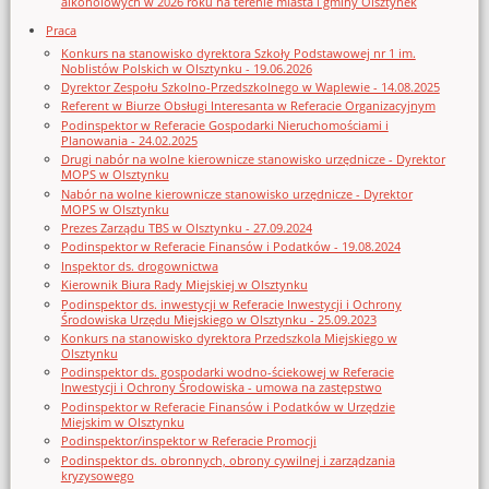
alkoholowych w 2026 roku na terenie miasta i gminy Olsztynek
Praca
Konkurs na stanowisko dyrektora Szkoły Podstawowej nr 1 im.
Noblistów Polskich w Olsztynku - 19.06.2026
Dyrektor Zespołu Szkolno-Przedszkolnego w Waplewie - 14.08.2025
Referent w Biurze Obsługi Interesanta w Referacie Organizacyjnym
Podinspektor w Referacie Gospodarki Nieruchomościami i
Planowania - 24.02.2025
Drugi nabór na wolne kierownicze stanowisko urzędnicze - Dyrektor
MOPS w Olsztynku
Nabór na wolne kierownicze stanowisko urzędnicze - Dyrektor
MOPS w Olsztynku
Prezes Zarządu TBS w Olsztynku - 27.09.2024
Podinspektor w Referacie Finansów i Podatków - 19.08.2024
Inspektor ds. drogownictwa
Kierownik Biura Rady Miejskiej w Olsztynku
Podinspektor ds. inwestycji w Referacie Inwestycji i Ochrony
Środowiska Urzędu Miejskiego w Olsztynku - 25.09.2023
Konkurs na stanowisko dyrektora Przedszkola Miejskiego w
Olsztynku
Podinspektor ds. gospodarki wodno-ściekowej w Referacie
Inwestycji i Ochrony Środowiska - umowa na zastępstwo
Podinspektor w Referacie Finansów i Podatków w Urzędzie
Miejskim w Olsztynku
Podinspektor/inspektor w Referacie Promocji
Podinspektor ds. obronnych, obrony cywilnej i zarządzania
kryzysowego