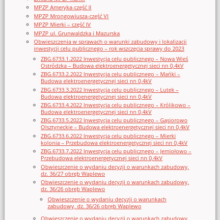
MPZP Ameryka-część II
MPZP Mrongowiusza-część VI
MPZP Mierki – część IV
MPZP ul. Grunwaldzka i Mazurska
Obwieszczenia w sprawach o warunki zabudowy i lokalizacji
inwestycji celu publicznego – rok wszczęcia sprawy do 2023
ZBG.6733.1.2022 Inwestycja celu publicznego – Nowa Wieś
Ostródzka – Budowa elektroenergetycznej sieci nn 0,4kV
ZBG.6733.2.2022 Inwestycja celu publicznego – Mańki –
Budowa elektroenergetycznej sieci nn 0,4kV
ZBG.6733.3.2022 Inwestycja celu publicznego – Lutek –
Budowa elektroenergetycznej sieci nn 0,4kV
ZBG.6733.4.2022 Inwestycja celu publicznego – Królikowo –
Budowa elektroenergetycznej sieci nn 0,4kV
ZBG.6733.5.2022 Inwestycja celu publicznego – Gąsiorowo
Olsztyneckie – Budowa elektroenergetycznej sieci nn 0,4kV
ZBG.6733.6.2022 Inwestycja celu publicznego – Mierki
kolonia – Przebudowa elektroenergetycznej sieci nn 0,4kV
ZBG.6733.7.2022 Inwestycja celu publicznego – Jemiołowo –
Przebudowa elektroenergetycznej sieci nn 0,4kV
Obwieszczenie o wydaniu decyzji o warunkach zabudowy,
dz. 36/27 obręb Waplewo
Obwieszczenie o wydaniu decyzji o warunkach zabudowy,
dz. 36/26 obręb Waplewo
Obwieszczenie o wydaniu decyzji o warunkach
zabudowy, dz. 36/26 obręb Waplewo
Obwieszczenie o wydaniu decyzji o warunkach zabudowy,