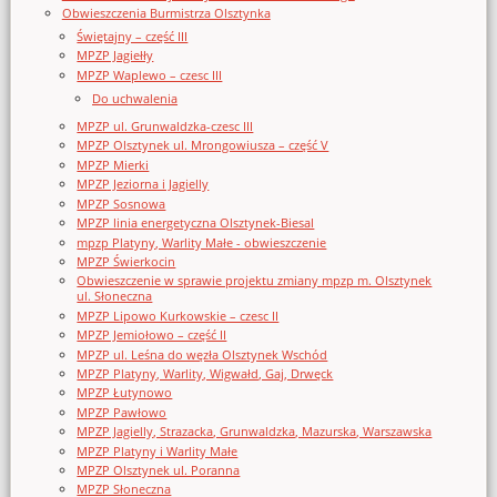
Obwieszczenia Burmistrza Olsztynka
Świętajny – część III
MPZP Jagiełły
MPZP Waplewo – czesc III
Do uchwalenia
MPZP ul. Grunwaldzka-czesc III
MPZP Olsztynek ul. Mrongowiusza – część V
MPZP Mierki
MPZP Jeziorna i Jagielly
MPZP Sosnowa
MPZP linia energetyczna Olsztynek-Biesal
mpzp Platyny, Warlity Małe - obwieszczenie
MPZP Świerkocin
Obwieszczenie w sprawie projektu zmiany mpzp m. Olsztynek
ul. Słoneczna
MPZP Lipowo Kurkowskie – czesc II
MPZP Jemiołowo – część II
MPZP ul. Leśna do węzła Olsztynek Wschód
MPZP Platyny, Warlity, Wigwałd, Gaj, Drwęck
MPZP Łutynowo
MPZP Pawłowo
MPZP Jagielly, Strazacka, Grunwaldzka, Mazurska, Warszawska
MPZP Platyny i Warlity Małe
MPZP Olsztynek ul. Poranna
MPZP Słoneczna