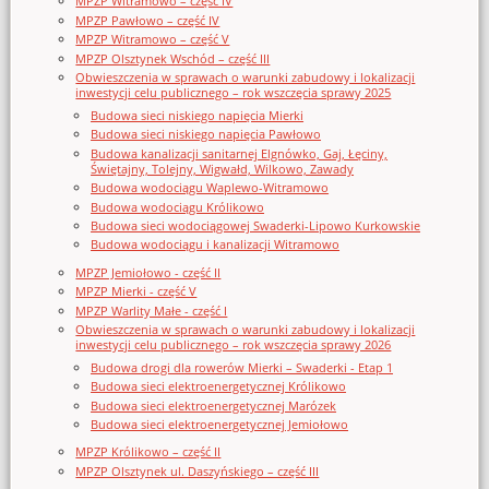
MPZP Witramowo – część IV
MPZP Pawłowo – część IV
MPZP Witramowo – część V
MPZP Olsztynek Wschód – część III
Obwieszczenia w sprawach o warunki zabudowy i lokalizacji
inwestycji celu publicznego – rok wszczęcia sprawy 2025
Budowa sieci niskiego napięcia Mierki
Budowa sieci niskiego napięcia Pawłowo
Budowa kanalizacji sanitarnej Elgnówko, Gaj, Łęciny,
Świętajny, Tolejny, Wigwałd, Wilkowo, Zawady
Budowa wodociągu Waplewo-Witramowo
Budowa wodociągu Królikowo
Budowa sieci wodociągowej Swaderki-Lipowo Kurkowskie
Budowa wodociągu i kanalizacji Witramowo
MPZP Jemiołowo - część II
MPZP Mierki - część V
MPZP Warlity Małe - część I
Obwieszczenia w sprawach o warunki zabudowy i lokalizacji
inwestycji celu publicznego – rok wszczęcia sprawy 2026
Budowa drogi dla rowerów Mierki – Swaderki - Etap 1
Budowa sieci elektroenergetycznej Królikowo
Budowa sieci elektroenergetycznej Marózek
Budowa sieci elektroenergetycznej Jemiołowo
MPZP Królikowo – część II
MPZP Olsztynek ul. Daszyńskiego – część III