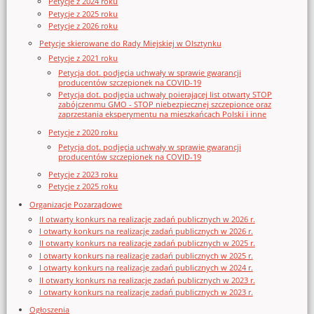
Petycje z 2024 roku
Petycje z 2025 roku
Petycje z 2026 roku
Petycje skierowane do Rady Miejskiej w Olsztynku
Petycje z 2021 roku
Petycja dot. podjęcia uchwały w sprawie gwarancji
producentów szczepionek na COVID-19
Petycja dot. podjęcia uchwały poierającej list otwarty STOP
zabójczenmu GMO - STOP niebezpiecznej szczepionce oraz
zaprzestania eksperymentu na mieszkańcach Polski i inne
Petycje z 2020 roku
Petycja dot. podjęcia uchwały w sprawie gwarancji
producentów szczepionek na COVID-19
Petycje z 2023 roku
Petycje z 2025 roku
Organizacje Pozarządowe
II otwarty konkurs na realizację zadań publicznych w 2026 r.
I otwarty konkurs na realizację zadań publicznych w 2026 r.
II otwarty konkurs na realizację zadań publicznych w 2025 r.
I otwarty konkurs na realizację zadań publicznych w 2025 r.
I otwarty konkurs na realizację zadań publicznych w 2024 r.
II otwarty konkurs na realizację zadań publicznych w 2023 r.
I otwarty konkurs na realizację zadań publicznych w 2023 r.
Ogłoszenia