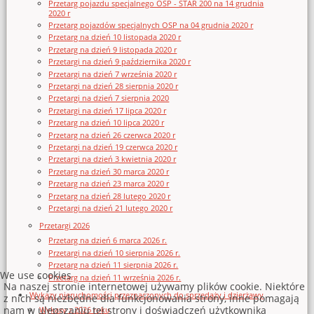
Przetarg pojazdu specjalnego OSP - STAR 200 na 14 grudnia
2020 r
Przetarg pojazdów specjalnych OSP na 04 grudnia 2020 r
Przetarg na dzień 10 listopada 2020 r
Przetarg na dzień 9 listopada 2020 r
Przetargi na dzień 9 października 2020 r
Przetargi na dzień 7 września 2020 r
Przetargi na dzień 28 sierpnia 2020 r
Przetargi na dzień 7 sierpnia 2020
Przetargi na dzień 17 lipca 2020 r
Przetarg na dzień 10 lipca 2020 r
Przetarg na dzień 26 czerwca 2020 r
Przetargi na dzień 19 czerwca 2020 r
Przetargi na dzień 3 kwietnia 2020 r
Przetarg na dzień 30 marca 2020 r
Przetarg na dzień 23 marca 2020 r
Przetarg na dzień 28 lutego 2020 r
Przetargi na dzień 21 lutego 2020 r
Przetargi 2026
Przetarg na dzień 6 marca 2026 r.
Przetargi na dzień 10 sierpnia 2026 r.
Przetarg na dzień 11 sierpnia 2026 r.
We use cookies
Przetarg na dzień 11 września 2026 r.
Na naszej stronie internetowej używamy plików cookie. Niektóre
Wykazy nieruchomości przeznaczonych do sprzedaży i dzierżawy
z nich są niezbędne dla funkcjonowania strony, inne pomagają
nam w ulepszaniu tej strony i doświadczeń użytkownika
Wykazy z 2026 roku