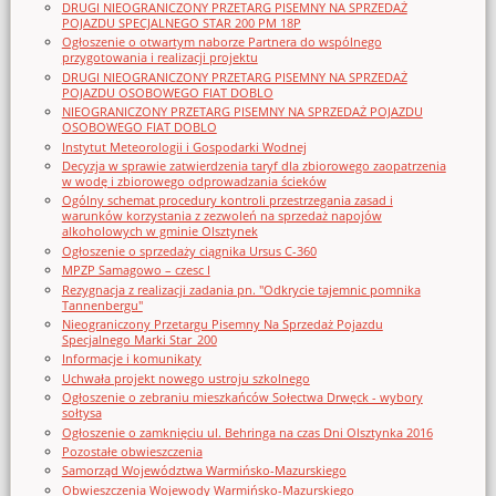
DRUGI NIEOGRANICZONY PRZETARG PISEMNY NA SPRZEDAŻ
POJAZDU SPECJALNEGO STAR 200 PM 18P
Ogłoszenie o otwartym naborze Partnera do wspólnego
przygotowania i realizacji projektu
DRUGI NIEOGRANICZONY PRZETARG PISEMNY NA SPRZEDAŻ
POJAZDU OSOBOWEGO FIAT DOBLO
NIEOGRANICZONY PRZETARG PISEMNY NA SPRZEDAŻ POJAZDU
OSOBOWEGO FIAT DOBLO
Instytut Meteorologii i Gospodarki Wodnej
Decyzja w sprawie zatwierdzenia taryf dla zbiorowego zaopatrzenia
w wodę i zbiorowego odprowadzania ścieków
Ogólny schemat procedury kontroli przestrzegania zasad i
warunków korzystania z zezwoleń na sprzedaż napojów
alkoholowych w gminie Olsztynek
Ogłoszenie o sprzedaży ciągnika Ursus C-360
MPZP Samagowo – czesc I
Rezygnacja z realizacji zadania pn. "Odkrycie tajemnic pomnika
Tannenbergu"
Nieograniczony Przetargu Pisemny Na Sprzedaż Pojazdu
Specjalnego Marki Star_200
Informacje i komunikaty
Uchwała projekt nowego ustroju szkolnego
Ogłoszenie o zebraniu mieszkańców Sołectwa Drwęck - wybory
sołtysa
Ogłoszenie o zamknięciu ul. Behringa na czas Dni Olsztynka 2016
Pozostałe obwieszczenia
Samorząd Województwa Warmińsko-Mazurskiego
Obwieszczenia Wojewody Warmińsko-Mazurskiego