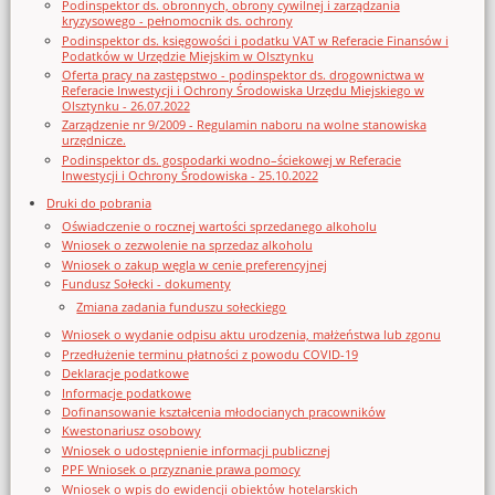
Podinspektor ds. obronnych, obrony cywilnej i zarządzania
kryzysowego - pełnomocnik ds. ochrony
Podinspektor ds. księgowości i podatku VAT w Referacie Finansów i
Podatków w Urzędzie Miejskim w Olsztynku
Oferta pracy na zastępstwo - podinspektor ds. drogownictwa w
Referacie Inwestycji i Ochrony Środowiska Urzędu Miejskiego w
Olsztynku - 26.07.2022
Zarządzenie nr 9/2009 - Regulamin naboru na wolne stanowiska
urzędnicze.
Podinspektor ds. gospodarki wodno–ściekowej w Referacie
Inwestycji i Ochrony Środowiska - 25.10.2022
Druki do pobrania
Oświadczenie o rocznej wartości sprzedanego alkoholu
Wniosek o zezwolenie na sprzedaz alkoholu
Wniosek o zakup węgla w cenie preferencyjnej
Fundusz Sołecki - dokumenty
Zmiana zadania funduszu sołeckiego
Wniosek o wydanie odpisu aktu urodzenia, małżeństwa lub zgonu
Przedłużenie terminu płatności z powodu COVID-19
Deklaracje podatkowe
Informacje podatkowe
Dofinansowanie kształcenia młodocianych pracowników
Kwestonariusz osobowy
Wniosek o udostępnienie informacji publicznej
PPF Wniosek o przyznanie prawa pomocy
Wniosek o wpis do ewidencji obiektów hotelarskich