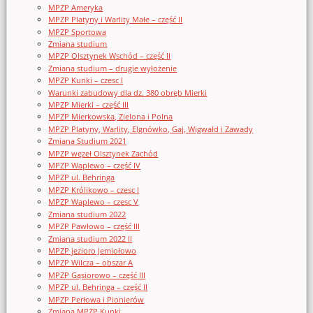
MPZP Ameryka
MPZP Platyny i Warlity Małe – część II
MPZP Sportowa
Zmiana studium
MPZP Olsztynek Wschód – część II
Zmiana studium – drugie wyłożenie
MPZP Kunki – czesc I
Warunki zabudowy dla dz. 380 obręb Mierki
MPZP Mierki – część III
MPZP Mierkowska, Zielona i Polna
MPZP Platyny, Warlity, Elgnówko, Gaj, Wigwałd i Zawady
Zmiana Studium 2021
MPZP węzeł Olsztynek Zachód
MPZP Waplewo – część IV
MPZP ul. Behringa
MPZP Królikowo – czesc I
MPZP Waplewo – czesc V
Zmiana studium 2022
MPZP Pawłowo – część III
Zmiana studium 2022 II
MPZP jezioro Jemiołowo
MPZP Wilcza – obszar A
MPZP Gąsiorowo – część III
MPZP ul. Behringa – część II
MPZP Perłowa i Pionierów
Zmiana MPZP Kunki