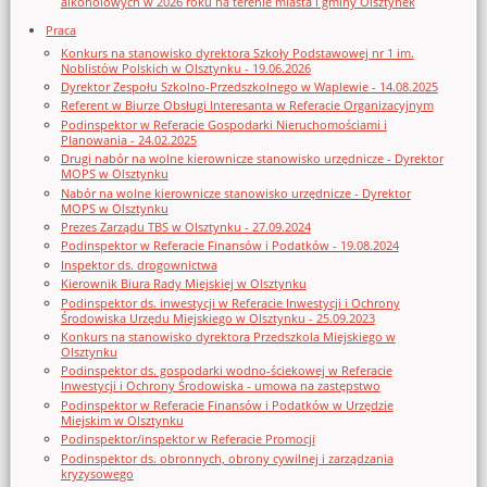
alkoholowych w 2026 roku na terenie miasta i gminy Olsztynek
Praca
Konkurs na stanowisko dyrektora Szkoły Podstawowej nr 1 im.
Noblistów Polskich w Olsztynku - 19.06.2026
Dyrektor Zespołu Szkolno-Przedszkolnego w Waplewie - 14.08.2025
Referent w Biurze Obsługi Interesanta w Referacie Organizacyjnym
Podinspektor w Referacie Gospodarki Nieruchomościami i
Planowania - 24.02.2025
Drugi nabór na wolne kierownicze stanowisko urzędnicze - Dyrektor
MOPS w Olsztynku
Nabór na wolne kierownicze stanowisko urzędnicze - Dyrektor
MOPS w Olsztynku
Prezes Zarządu TBS w Olsztynku - 27.09.2024
Podinspektor w Referacie Finansów i Podatków - 19.08.2024
Inspektor ds. drogownictwa
Kierownik Biura Rady Miejskiej w Olsztynku
Podinspektor ds. inwestycji w Referacie Inwestycji i Ochrony
Środowiska Urzędu Miejskiego w Olsztynku - 25.09.2023
Konkurs na stanowisko dyrektora Przedszkola Miejskiego w
Olsztynku
Podinspektor ds. gospodarki wodno-ściekowej w Referacie
Inwestycji i Ochrony Środowiska - umowa na zastępstwo
Podinspektor w Referacie Finansów i Podatków w Urzędzie
Miejskim w Olsztynku
Podinspektor/inspektor w Referacie Promocji
Podinspektor ds. obronnych, obrony cywilnej i zarządzania
kryzysowego