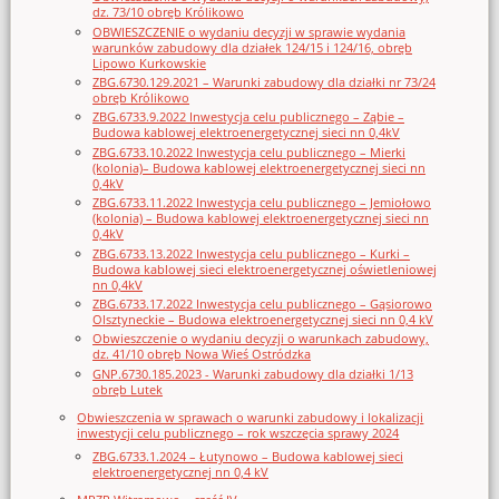
dz. 73/10 obręb Królikowo
OBWIESZCZENIE o wydaniu decyzji w sprawie wydania
warunków zabudowy dla działek 124/15 i 124/16, obręb
Lipowo Kurkowskie
ZBG.6730.129.2021 – Warunki zabudowy dla działki nr 73/24
obręb Królikowo
ZBG.6733.9.2022 Inwestycja celu publicznego – Ząbie –
Budowa kablowej elektroenergetycznej sieci nn 0,4kV
ZBG.6733.10.2022 Inwestycja celu publicznego – Mierki
(kolonia)– Budowa kablowej elektroenergetycznej sieci nn
0,4kV
ZBG.6733.11.2022 Inwestycja celu publicznego – Jemiołowo
(kolonia) – Budowa kablowej elektroenergetycznej sieci nn
0,4kV
ZBG.6733.13.2022 Inwestycja celu publicznego – Kurki –
Budowa kablowej sieci elektroenergetycznej oświetleniowej
nn 0,4kV
ZBG.6733.17.2022 Inwestycja celu publicznego – Gąsiorowo
Olsztyneckie – Budowa elektroenergetycznej sieci nn 0,4 kV
Obwieszczenie o wydaniu decyzji o warunkach zabudowy,
dz. 41/10 obręb Nowa Wieś Ostródzka
GNP.6730.185.2023 - Warunki zabudowy dla działki 1/13
obręb Lutek
Obwieszczenia w sprawach o warunki zabudowy i lokalizacji
inwestycji celu publicznego – rok wszczęcia sprawy 2024
ZBG.6733.1.2024 – Łutynowo – Budowa kablowej sieci
elektroenergetycznej nn 0,4 kV