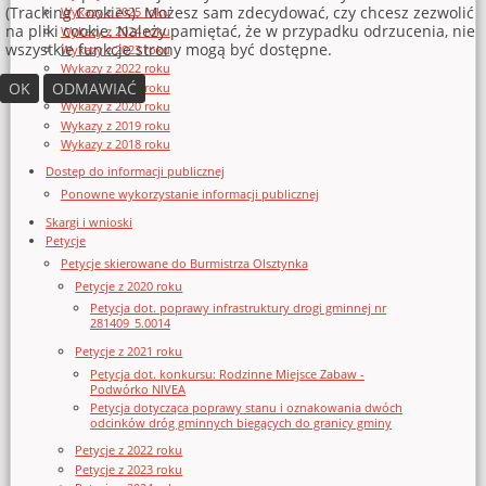
(Tracking Cookies). Możesz sam zdecydować, czy chcesz zezwolić
Wykazy z 2025 roku
na pliki cookie. Należy pamiętać, że w przypadku odrzucenia, nie
Wykazy z 2024 roku
wszystkie funkcje strony mogą być dostępne.
Wykazy z 2023 roku
Wykazy z 2022 roku
OK
ODMAWIAĆ
Wykazy z 2021 roku
Wykazy z 2020 roku
Wykazy z 2019 roku
Wykazy z 2018 roku
Dostęp do informacji publicznej
Ponowne wykorzystanie informacji publicznej
Skargi i wnioski
Petycje
Petycje skierowane do Burmistrza Olsztynka
Petycje z 2020 roku
Petycja dot. poprawy infrastruktury drogi gminnej nr
281409_5.0014
Petycje z 2021 roku
Petycja dot. konkursu: Rodzinne Miejsce Zabaw -
Podwórko NIVEA
Petycja dotycząca poprawy stanu i oznakowania dwóch
odcinków dróg gminnych biegących do granicy gminy
Petycje z 2022 roku
Petycje z 2023 roku