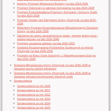
Gminny Program Wspierania Rodziny na lata 2024-2026
Program Osłonowy w zakresie dożywiania na lata 2024-2028
Program Przeciwdziałania Przemocy Domowej i Ochrony Osób
na lata 2023-2028
Program Opieki nad Zabytkami Gminy Olsztynek na lata 2025-
2028
Wieloletni Program Gospodarowania Mieszkaniowym Zasobem
Gminy na lata 2026-2030
Założenia do planu zaopatrzenia w ciepło, energię elektryczna i
paliwa gazowe na lata 2026-2040
Program usuwania azbestu na lata 2025-2032
Strategia Rozwiązywania Problemów Społecznych w gminie
Olsztynek na lata 2026-2035
Program na Rzecz Osób Starszych i z Niepełnosprawnością na
lata 2025-2030
Strategia Młodzieżowa gminy Olsztynek na lata 2026-2030 w
obszarze sportu wśród młodzieży
Strategia Młodzieżowa gminy Olsztynek na lata 2026-2030 w
obszarze zdrowia psychicznego młodych osób
Sprawozdania
Sprawozdania za rok 2020
Sprawozdania za rok 2021
Sprawozdania za rok 2022
Sprawozdania za rok 2023
Sprawozdania za rok 2024
Sprawozdania za rok 2025