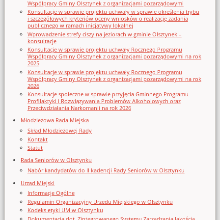
Współpracy Gminy Olsztynek z organizacjami pozarządowymi
Konsultacje w sprawie projektu uchwały w sprawie określenia trybu
i szczegółowych kryteriów oceny wniosków o realizację zadania
publicznego w ramach inicjatywy lokalnej
Wprowadzenie strefy ciszy na jeziorach w gminie Olsztynek –
konsultacje
Konsultacje w sprawie projektu uchwały Rocznego Programu
Współpracy Gminy Olsztynek z organizacjami pozarządowymi na rok
2025
Konsultacje w sprawie projektu uchwały Rocznego Programu
Współpracy Gminy Olsztynek z organizacjami pozarządowymi na rok
2026
Konsultacje społeczne w sprawie przyjęcia Gminnego Programu
Profilaktyki i Rozwiązywania Problemów Alkoholowych oraz
Przeciwdziałania Narkomanii na rok 2026
Młodzieżowa Rada Miejska
Skład Młodzieżowej Rady
Kontakt
Statut
Rada Seniorów w Olsztynku
Nabór kandydatów do II kadencji Rady Seniorów w Olsztynku
Urząd Miejski
Informacje Ogólne
Regulamin Organizacyjny Urzedu Miejskiego w Olsztynku
Kodeks etyki UM w Olsztynku
Dokumentacja dot. Zintegrowanego Systemu Zarządzania Jakością