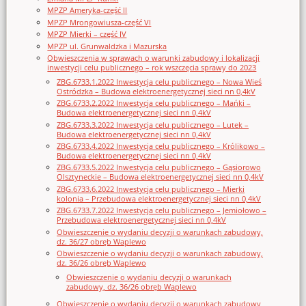
MPZP Ameryka-część II
MPZP Mrongowiusza-część VI
MPZP Mierki – część IV
MPZP ul. Grunwaldzka i Mazurska
Obwieszczenia w sprawach o warunki zabudowy i lokalizacji
inwestycji celu publicznego – rok wszczęcia sprawy do 2023
ZBG.6733.1.2022 Inwestycja celu publicznego – Nowa Wieś
Ostródzka – Budowa elektroenergetycznej sieci nn 0,4kV
ZBG.6733.2.2022 Inwestycja celu publicznego – Mańki –
Budowa elektroenergetycznej sieci nn 0,4kV
ZBG.6733.3.2022 Inwestycja celu publicznego – Lutek –
Budowa elektroenergetycznej sieci nn 0,4kV
ZBG.6733.4.2022 Inwestycja celu publicznego – Królikowo –
Budowa elektroenergetycznej sieci nn 0,4kV
ZBG.6733.5.2022 Inwestycja celu publicznego – Gąsiorowo
Olsztyneckie – Budowa elektroenergetycznej sieci nn 0,4kV
ZBG.6733.6.2022 Inwestycja celu publicznego – Mierki
kolonia – Przebudowa elektroenergetycznej sieci nn 0,4kV
ZBG.6733.7.2022 Inwestycja celu publicznego – Jemiołowo –
Przebudowa elektroenergetycznej sieci nn 0,4kV
Obwieszczenie o wydaniu decyzji o warunkach zabudowy,
dz. 36/27 obręb Waplewo
Obwieszczenie o wydaniu decyzji o warunkach zabudowy,
dz. 36/26 obręb Waplewo
Obwieszczenie o wydaniu decyzji o warunkach
zabudowy, dz. 36/26 obręb Waplewo
Obwieszczenie o wydaniu decyzji o warunkach zabudowy,