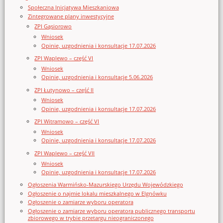
Społeczna Inicjatywa Mieszkaniowa
Zintegrowane plany inwestycyjne
ZPI Gąsiorowo
Wniosek
Opinie, uzgodnienia i konsultacje 17.07.2026
ZPI Waplewo – część VI
Wniosek
Opinie, uzgodnienia i konsultacje 5.06.2026
ZPI Łutynowo – część II
Wniosek
Opinie, uzgodnienia i konsultacje 17.07.2026
ZPI Witramowo – część VI
Wniosek
Opinie, uzgodnienia i konsultacje 17.07.2026
ZPI Waplewo – część VII
Wniosek
Opinie, uzgodnienia i konsultacje 17.07.2026
Ogłoszenia Warmińsko-Mazurskiego Urzędu Wojewódzkiego
Ogłoszenie o najmie lokalu mieszkalnego w Elgnówku
Ogłoszenie o zamiarze wyboru operatora
Ogłoszenie o zamiarze wyboru operatora publicznego transportu
zbiorowego w trybie przetargu nieograniczonego