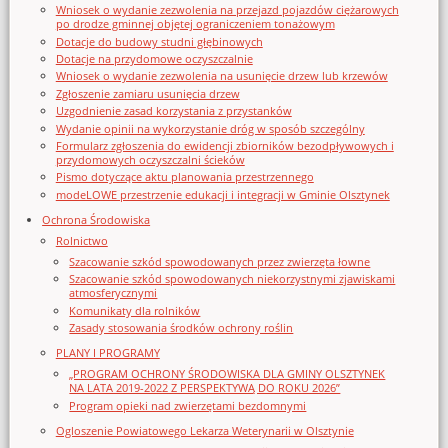
Wniosek o wydanie zezwolenia na przejazd pojazdów ciężarowych
po drodze gminnej objętej ograniczeniem tonażowym
Dotacje do budowy studni głębinowych
Dotacje na przydomowe oczyszczalnie
Wniosek o wydanie zezwolenia na usunięcie drzew lub krzewów
Zgłoszenie zamiaru usunięcia drzew
Uzgodnienie zasad korzystania z przystanków
Wydanie opinii na wykorzystanie dróg w sposób szczególny
Formularz zgłoszenia do ewidencji zbiorników bezodpływowych i
przydomowych oczyszczalni ścieków
Pismo dotyczące aktu planowania przestrzennego
modeLOWE przestrzenie edukacji i integracji w Gminie Olsztynek
Ochrona Środowiska
Rolnictwo
Szacowanie szkód spowodowanych przez zwierzęta łowne
Szacowanie szkód spowodowanych niekorzystnymi zjawiskami
atmosferycznymi
Komunikaty dla rolników
Zasady stosowania środków ochrony roślin
PLANY I PROGRAMY
„PROGRAM OCHRONY ŚRODOWISKA DLA GMINY OLSZTYNEK
NA LATA 2019-2022 Z PERSPEKTYWĄ DO ROKU 2026”
Program opieki nad zwierzętami bezdomnymi
Ogloszenie Powiatowego Lekarza Weterynarii w Olsztynie