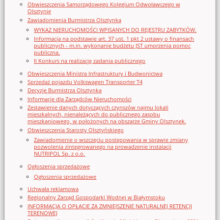
Obwieszczenia Samorządowego Kolegium Odwoławczego w
Olsztynie
Zawiadomienia Burmistrza Olsztynka
WYKAZ NIERUCHOMOŚCI WPISANYCH DO REJESTRU ZABYTKÓW.
Informacja na podstawie art. 37 ust. 1 pkt 2 ustawy o finansach
publicznych - m.in. wykonanie budżetu JST umorzenia pomoc
publiczna.
II Konkurs na realizację zadania publicznego
Obwieszczenia Ministra Infrastruktury i Budwonictwa
Sprzedaż pojazdu Volkswagen Transporter T4
Decyzje Burmistrza Olsztynka
Informacje dla Zarządców Nieruchomości
Zestawienie danych dotyczących czynszów najmu lokali
mieszkalnych, nienależących do publicznego zasobu
mieszkaniowego, w położonych na obszarze Gminy Olsztynek.
Obwieszczenia Starosty Olsztyńskiego
Zawiadomienie o wszczęciu postępowania w sprawie zmiany
pozwolenia zintegrowanego na prowadzenie instalacji
NUTRIPOL Sp. z o.o.
Ogłoszenia sprzedażowe
Ogłoszenia sprzedażowe
Uchwała reklamowa
Regionalny Zarząd Gospodarki Wodnej w Białymstoku
INFORMACJA O OPŁACIE ZA ZMNIEJSZENIE NATURALNEJ RETENCJI
TERENOWEJ