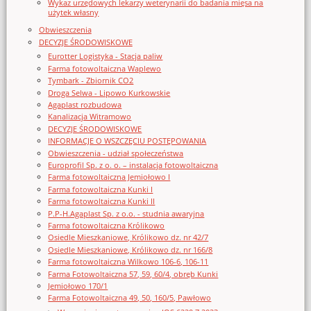
Wykaz urzędowych lekarzy weterynarii do badania mięsa na
użytek własny
Obwieszczenia
DECYZJE ŚRODOWISKOWE
Eurotter Logistyka - Stacja paliw
Farma fotowoltaiczna Waplewo
Tymbark - Zbiornik CO2
Droga Selwa - Lipowo Kurkowskie
Agaplast rozbudowa
Kanalizacja Witramowo
DECYZJE ŚRODOWISKOWE
INFORMACJE O WSZCZĘCIU POSTĘPOWANIA
Obwieszczenia - udział społeczeństwa
Europrofil Sp. z o. o. – instalacja fotowoltaiczna
Farma fotowoltaiczna Jemiołowo I
Farma fotowoltaiczna Kunki I
Farma fotowoltaiczna Kunki II
P.P-H.Agaplast Sp. z o.o. - studnia awaryjna
Farma fotowoltaiczna Królikowo
Osiedle Mieszkaniowe, Królikowo dz. nr 42/7
Osiedle Mieszkaniowe, Królikowo dz. nr 166/8
Farma fotowoltaiczna Wilkowo 106-6, 106-11
Farma Fotowoltaiczna 57, 59, 60/4, obręb Kunki
Jemiołowo 170/1
Farma Fotowoltaiczna 49, 50, 160/5, Pawłowo