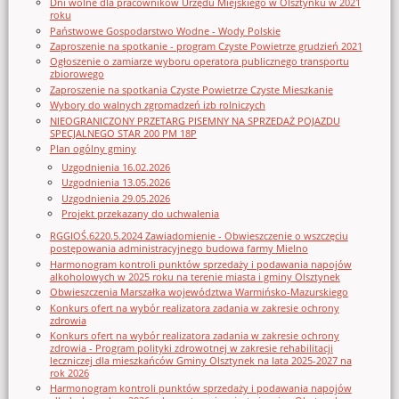
Dni wolne dla pracowników Urzędu Miejskiego w Olsztynku w 2021
roku
Państwowe Gospodarstwo Wodne - Wody Polskie
Zaproszenie na spotkanie - program Czyste Powietrze grudzień 2021
Ogłoszenie o zamiarze wyboru operatora publicznego transportu
zbiorowego
Zaproszenie na spotkania Czyste Powietrze Czyste Mieszkanie
Wybory do walnych zgromadzeń izb rolniczych
NIEOGRANICZONY PRZETARG PISEMNY NA SPRZEDAŻ POJAZDU
SPECJALNEGO STAR 200 PM 18P
Plan ogólny gminy
Uzgodnienia 16.02.2026
Uzgodnienia 13.05.2026
Uzgodnienia 29.05.2026
Projekt przekazany do uchwalenia
RGGIOŚ.6220.5.2024 Zawiadomienie - Obwieszczenie o wszczęciu
postępowania administracyjnego budowa farmy Mielno
Harmonogram kontroli punktów sprzedaży i podawania napojów
alkoholowych w 2025 roku na terenie miasta i gminy Olsztynek
Obwieszczenia Marszałka województwa Warmińsko-Mazurskiego
Konkurs ofert na wybór realizatora zadania w zakresie ochrony
zdrowia
Konkurs ofert na wybór realizatora zadania w zakresie ochrony
zdrowia - Program polityki zdrowotnej w zakresie rehabilitacji
leczniczej dla mieszkańców Gminy Olsztynek na lata 2025-2027 na
rok 2026
Harmonogram kontroli punktów sprzedaży i podawania napojów