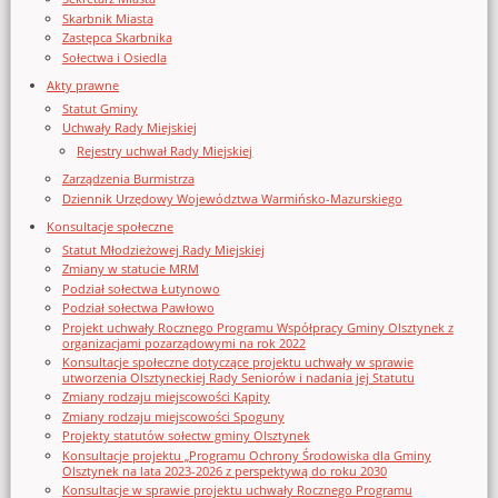
Skarbnik Miasta
Zastępca Skarbnika
Sołectwa i Osiedla
Akty prawne
Statut Gminy
Uchwały Rady Miejskiej
Rejestry uchwał Rady Miejskiej
Zarządzenia Burmistrza
Dziennik Urzędowy Województwa Warmińsko-Mazurskiego
Konsultacje społeczne
Statut Młodzieżowej Rady Miejskiej
Zmiany w statucie MRM
Podział sołectwa Łutynowo
Podział sołectwa Pawłowo
Projekt uchwały Rocznego Programu Współpracy Gminy Olsztynek z
organizacjami pozarządowymi na rok 2022
Konsultacje społeczne dotyczące projektu uchwały w sprawie
utworzenia Olsztyneckiej Rady Seniorów i nadania jej Statutu
Zmiany rodzaju miejscowości Kąpity
Zmiany rodzaju miejscowości Spoguny
Projekty statutów sołectw gminy Olsztynek
Konsultacje projektu „Programu Ochrony Środowiska dla Gminy
Olsztynek na lata 2023-2026 z perspektywą do roku 2030
Konsultacje w sprawie projektu uchwały Rocznego Programu