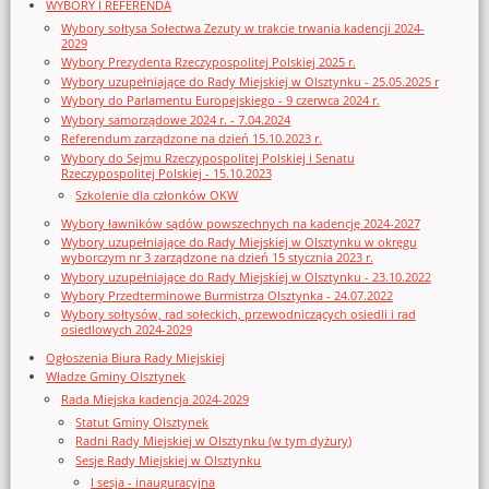
WYBORY I REFERENDA
Wybory sołtysa Sołectwa Zezuty w trakcie trwania kadencji 2024-
2029
Wybory Prezydenta Rzeczypospolitej Polskiej 2025 r.
Wybory uzupełniające do Rady Miejskiej w Olsztynku - 25.05.2025 r
Wybory do Parlamentu Europejskiego - 9 czerwca 2024 r.
Wybory samorządowe 2024 r. - 7.04.2024
Referendum zarządzone na dzień 15.10.2023 r.
Wybory do Sejmu Rzeczypospolitej Polskiej i Senatu
Rzeczypospolitej Polskiej - 15.10.2023
Szkolenie dla członków OKW
Wybory ławników sądów powszechnych na kadencję 2024-2027
Wybory uzupełniające do Rady Miejskiej w Olsztynku w okręgu
wyborczym nr 3 zarządzone na dzień 15 stycznia 2023 r.
Wybory uzupełniające do Rady Miejskiej w Olsztynku - 23.10.2022
Wybory Przedterminowe Burmistrza Olsztynka - 24.07.2022
Wybory sołtysów, rad sołeckich, przewodniczących osiedli i rad
osiedlowych 2024-2029
Ogłoszenia Biura Rady Miejskiej
Władze Gminy Olsztynek
Rada Miejska kadencja 2024-2029
Statut Gminy Olsztynek
Radni Rady Miejskiej w Olsztynku (w tym dyżury)
Sesje Rady Miejskiej w Olsztynku
I sesja - inauguracyjna