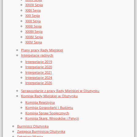
XXVIII Sesja
XXIX Sesja
XXX Sesja
XXXI Sesja
XXXII Sesja
XXXIII Sesja
XXXIV Sesja
XXXV Sesja
Plany pracy Rady Miejskiej
Interpelacje radnych
Interpelacje 2019
Interpelacje 2020
Interpelacje 2021
Interpelacje 2024
Interpelacje 2026
Sprawozdanie z pracy Rady Miejskiej w Olsztynku
Komisje Rady Miejskiej w Olsztynku
Komisja Rewizyjna
Komisja Gospodarki i Budżetu
Komisja Spraw Społecznych
Komisja Skarg, Wniosków i Petycji
Burmistrz Olsztynka
Zastępca Burmistrza Olsztynka
Sekretarz Miasta