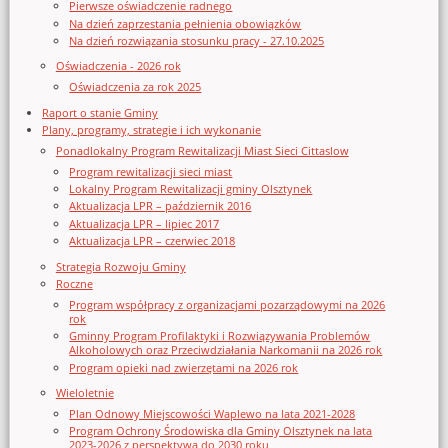
Pierwsze oświadczenie radnego
Na dzień zaprzestania pełnienia obowiązków
Na dzień rozwiązania stosunku pracy - 27.10.2025
Oświadczenia - 2026 rok
Oświadczenia za rok 2025
Raport o stanie Gminy
Plany, programy, strategie i ich wykonanie
Ponadlokalny Program Rewitalizacji Miast Sieci Cittaslow
Program rewitalizacji sieci miast
Lokalny Program Rewitalizacji gminy Olsztynek
Aktualizacja LPR – październik 2016
Aktualizacja LPR – lipiec 2017
Aktualizacja LPR – czerwiec 2018
Strategia Rozwoju Gminy
Roczne
Program współpracy z organizacjami pozarządowymi na 2026
rok
Gminny Program Profilaktyki i Rozwiązywania Problemów
Alkoholowych oraz Przeciwdziałania Narkomanii na 2026 rok
Program opieki nad zwierzętami na 2026 rok
Wieloletnie
Plan Odnowy Miejscowości Waplewo na lata 2021-2028
Program Ochrony Środowiska dla Gminy Olsztynek na lata
2023-2026 z perspektywą do 2030 roku