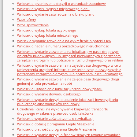
Wniosek o przeniesienie decyzji o warunkach zabudowy
Wniosek o wypis i wyrys z miejscowego planu
Wniosek o wydanie zaświadczenia o braku planu
Wzor_oferty
Wzor_sprawozdania
Wniosek o wykup lokalu użytkowego
Wniosek o wykup lokalu mieszkalnego
Wnisek o wydanie zezwolenia na wykreślenie hipoteki z KW
Wniosek o nadanie numeru porządkowego nieruchomości
Wniosek o wydanie zezwolenia na lokalizację w pasie drogowym
obiektów budowlanych lub urządzeń niezwiązanych z potrzebami
zarządzania drogami lub potrzebami ruchu drogowego oraz reklam
Wniosek o wydanie zezwolenia na zajęcie pasa drogowego w celu
umieszczenia urządzeń infrastruktury technicznej niezwiązanych z
potrzebami zarządzania drogami lub potrzebami ruchu drogowego
Wniosek o wydanie zezwolenia na zajęcie pasa drogowego drogi
gminnej w celu prowadzenia robót
Wniosek o uzgodnienie lokalizacji/przebudowy zjazdu
Wniosek o wydanie dowodu osobistego
Wniosek o wydanie decyzji o ustalenie lokalizacji inwestycji celu
publicznego albo warunków zabudowy
Udzielenia licencji na wykonywanie krajowego transportu
drogowego w zakresie przewozu osób taksówką
Wniosek o wydanie zaświadczenia o rewitalizacji
Wniosek o dotację z programu Ciepłe Mieszkanie
Wniosek o płatność z programu Ciepłe Mieszkanie
Wniosek o wydanie decyzji o środowiskowych uwarunkowaniach