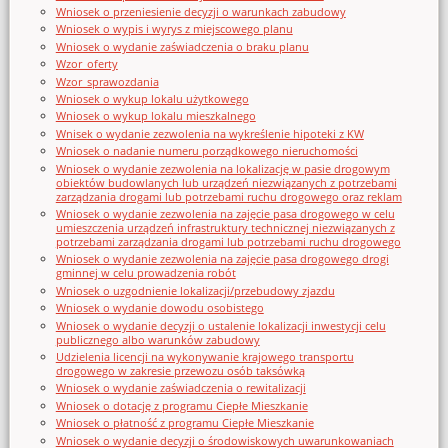
Wniosek o przeniesienie decyzji o warunkach zabudowy
Wniosek o wypis i wyrys z miejscowego planu
Wniosek o wydanie zaświadczenia o braku planu
Wzor_oferty
Wzor_sprawozdania
Wniosek o wykup lokalu użytkowego
Wniosek o wykup lokalu mieszkalnego
Wnisek o wydanie zezwolenia na wykreślenie hipoteki z KW
Wniosek o nadanie numeru porządkowego nieruchomości
Wniosek o wydanie zezwolenia na lokalizację w pasie drogowym
obiektów budowlanych lub urządzeń niezwiązanych z potrzebami
zarządzania drogami lub potrzebami ruchu drogowego oraz reklam
Wniosek o wydanie zezwolenia na zajęcie pasa drogowego w celu
umieszczenia urządzeń infrastruktury technicznej niezwiązanych z
potrzebami zarządzania drogami lub potrzebami ruchu drogowego
Wniosek o wydanie zezwolenia na zajęcie pasa drogowego drogi
gminnej w celu prowadzenia robót
Wniosek o uzgodnienie lokalizacji/przebudowy zjazdu
Wniosek o wydanie dowodu osobistego
Wniosek o wydanie decyzji o ustalenie lokalizacji inwestycji celu
publicznego albo warunków zabudowy
Udzielenia licencji na wykonywanie krajowego transportu
drogowego w zakresie przewozu osób taksówką
Wniosek o wydanie zaświadczenia o rewitalizacji
Wniosek o dotację z programu Ciepłe Mieszkanie
Wniosek o płatność z programu Ciepłe Mieszkanie
Wniosek o wydanie decyzji o środowiskowych uwarunkowaniach