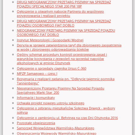
DRUGI NIEOGRANICZONY PRZETARG PISEMNY NA SPRZEDAŻ
POJAZDU SPECJALNEGO STAR 200 PM 18P
Ogłoszenie o otwartym naborze Partnera do wspólnego
przygotowania i realizacji projektu
DRUGI NIEOGRANICZONY PRZETARG PISEMNY NA SPRZEDAŻ
POJAZDU OSOBOWEGO FIAT DOBLO
NIEOGRANICZONY PRZETARG PISEMNY NA SPRZEDAŻ POJAZDU
OSOBOWEGO FIAT DOBLO
Instytut Meteorologii i Gospodarki Wodnej
Decyzja w sprawie zatwierdzenia taryf dla zbiorowego zaopatrzenia
w wodę i zbiorowego odprowadzania ścieków
Ogólny schemat procedury kontroli przestrzegania zasad i
warunków korzystania z zezwoleń na sprzedaż napojów
alkoholowych w gminie Olsztynek
Ogłoszenie o sprzedaży ciągnika Ursus C-360
MPZP Samagowo – czesc I
Rezygnacja z realizacji zadania pn. "Odkrycie tajemnic pomnika
Tannenbergu"
Nieograniczony Przetargu Pisemny Na Sprzedaż Pojazdu
Specjalnego Marki Star_200
Informacje i komunikaty
Uchwała projekt nowego ustroju szkolnego
Ogłoszenie o zebraniu mieszkańców Sołectwa Drwęck - wybory
sołtysa
Ogłoszenie o zamknięciu ul. Behringa na czas Dni Olsztynka 2016
Pozostałe obwieszczenia
Samorząd Województwa Warmińsko-Mazurskiego
Obwieszczenia Wojewody Warmińsko-Mazurskiego