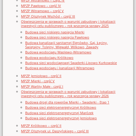
MPZP Witramowo – część IV
MPZP Pawłowo – część IV
MPZP Witramowo – część V
MPZP Olsztynek Wschód – część III
Obwieszczenia w sprawach o warunki zabudowy i lokalizacji
inwestycji celu publicznego – rok wszczęcia sprawy 2025
Budowa sieci niskiego napięcia Mierki
Budowa sieci niskiego napięcia Pawłowo
Budowa kanalizacji sanitarnej Elgnówko, Gaj, Łęciny,
Świętajny, Tolejny, Wigwałd, Wilkowo, Zawady
Budowa wodociągu Waplewo-Witramowo
Budowa wodociągu Królikowo
Budowa sieci wodociągowej Swaderki-Lipowo Kurkowskie
Budowa wodociągu i kanalizacji Witramowo
MPZP Jemiołowo - część II
MPZP Mierki - część V
MPZP Warlity Małe - część I
Obwieszczenia w sprawach o warunki zabudowy i lokalizacji
inwestycji celu publicznego – rok wszczęcia sprawy 2026
Budowa drogi dla rowerów Mierki – Swaderki - Etap 1
Budowa sieci elektroenergetycznej Królikowo
Budowa sieci elektroenergetycznej Marózek
Budowa sieci elektroenergetycznej Jemiołowo
MPZP Królikowo – część II
MPZP Olsztynek ul. Daszyńskiego – część III