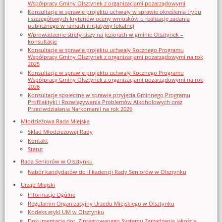
Współpracy Gminy Olsztynek z organizacjami pozarządowymi
Konsultacje w sprawie projektu uchwały w sprawie określenia trybu
i szczegółowych kryteriów oceny wniosków o realizację zadania
publicznego w ramach inicjatywy lokalnej
Wprowadzenie strefy ciszy na jeziorach w gminie Olsztynek –
konsultacje
Konsultacje w sprawie projektu uchwały Rocznego Programu
Współpracy Gminy Olsztynek z organizacjami pozarządowymi na rok
2025
Konsultacje w sprawie projektu uchwały Rocznego Programu
Współpracy Gminy Olsztynek z organizacjami pozarządowymi na rok
2026
Konsultacje społeczne w sprawie przyjęcia Gminnego Programu
Profilaktyki i Rozwiązywania Problemów Alkoholowych oraz
Przeciwdziałania Narkomanii na rok 2026
Młodzieżowa Rada Miejska
Skład Młodzieżowej Rady
Kontakt
Statut
Rada Seniorów w Olsztynku
Nabór kandydatów do II kadencji Rady Seniorów w Olsztynku
Urząd Miejski
Informacje Ogólne
Regulamin Organizacyjny Urzedu Miejskiego w Olsztynku
Kodeks etyki UM w Olsztynku
Dokumentacja dot. Zintegrowanego Systemu Zarządzania Jakością