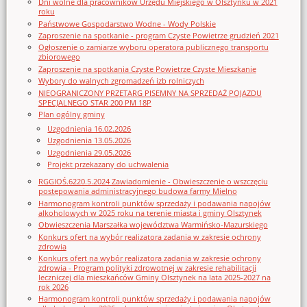
Dni wolne dla pracowników Urzędu Miejskiego w Olsztynku w 2021
roku
Państwowe Gospodarstwo Wodne - Wody Polskie
Zaproszenie na spotkanie - program Czyste Powietrze grudzień 2021
Ogłoszenie o zamiarze wyboru operatora publicznego transportu
zbiorowego
Zaproszenie na spotkania Czyste Powietrze Czyste Mieszkanie
Wybory do walnych zgromadzeń izb rolniczych
NIEOGRANICZONY PRZETARG PISEMNY NA SPRZEDAŻ POJAZDU
SPECJALNEGO STAR 200 PM 18P
Plan ogólny gminy
Uzgodnienia 16.02.2026
Uzgodnienia 13.05.2026
Uzgodnienia 29.05.2026
Projekt przekazany do uchwalenia
RGGIOŚ.6220.5.2024 Zawiadomienie - Obwieszczenie o wszczęciu
postępowania administracyjnego budowa farmy Mielno
Harmonogram kontroli punktów sprzedaży i podawania napojów
alkoholowych w 2025 roku na terenie miasta i gminy Olsztynek
Obwieszczenia Marszałka województwa Warmińsko-Mazurskiego
Konkurs ofert na wybór realizatora zadania w zakresie ochrony
zdrowia
Konkurs ofert na wybór realizatora zadania w zakresie ochrony
zdrowia - Program polityki zdrowotnej w zakresie rehabilitacji
leczniczej dla mieszkańców Gminy Olsztynek na lata 2025-2027 na
rok 2026
Harmonogram kontroli punktów sprzedaży i podawania napojów