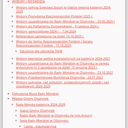
WYBORY I REFERENDA
Wybory sołtysa Sołectwa Zezuty w trakcie trwania kadencji 2024-
2029
Wybory Prezydenta Rzeczypospolitej Polskiej 2025 r.
Wybory uzupełniające do Rady Miejskiej w Olsztynku - 25.05.2025 r
Wybory do Parlamentu Europejskiego - 9 czerwca 2024 r.
Wybory samorządowe 2024 r. - 7.04.2024
Referendum zarządzone na dzień 15.10.2023 r.
Wybory do Sejmu Rzeczypospolitej Polskiej i Senatu
Rzeczypospolitej Polskiej - 15.10.2023
Szkolenie dla członków OKW
Wybory ławników sądów powszechnych na kadencję 2024-2027
Wybory uzupełniające do Rady Miejskiej w Olsztynku w okręgu
wyborczym nr 3 zarządzone na dzień 15 stycznia 2023 r.
Wybory uzupełniające do Rady Miejskiej w Olsztynku - 23.10.2022
Wybory Przedterminowe Burmistrza Olsztynka - 24.07.2022
Wybory sołtysów, rad sołeckich, przewodniczących osiedli i rad
osiedlowych 2024-2029
Ogłoszenia Biura Rady Miejskiej
Władze Gminy Olsztynek
Rada Miejska kadencja 2024-2029
Statut Gminy Olsztynek
Radni Rady Miejskiej w Olsztynku (w tym dyżury)
Sesje Rady Miejskiej w Olsztynku
I sesja - inauguracyjna