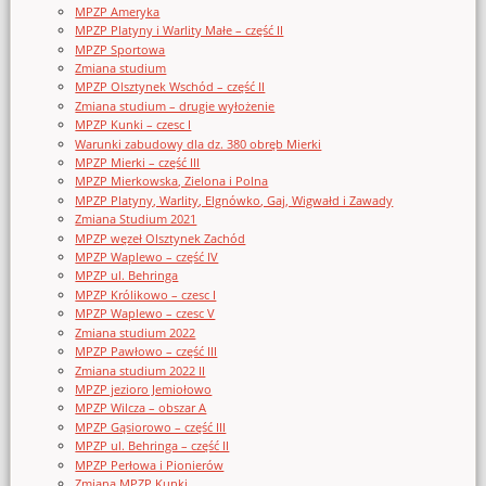
MPZP Ameryka
MPZP Platyny i Warlity Małe – część II
MPZP Sportowa
Zmiana studium
MPZP Olsztynek Wschód – część II
Zmiana studium – drugie wyłożenie
MPZP Kunki – czesc I
Warunki zabudowy dla dz. 380 obręb Mierki
MPZP Mierki – część III
MPZP Mierkowska, Zielona i Polna
MPZP Platyny, Warlity, Elgnówko, Gaj, Wigwałd i Zawady
Zmiana Studium 2021
MPZP węzeł Olsztynek Zachód
MPZP Waplewo – część IV
MPZP ul. Behringa
MPZP Królikowo – czesc I
MPZP Waplewo – czesc V
Zmiana studium 2022
MPZP Pawłowo – część III
Zmiana studium 2022 II
MPZP jezioro Jemiołowo
MPZP Wilcza – obszar A
MPZP Gąsiorowo – część III
MPZP ul. Behringa – część II
MPZP Perłowa i Pionierów
Zmiana MPZP Kunki