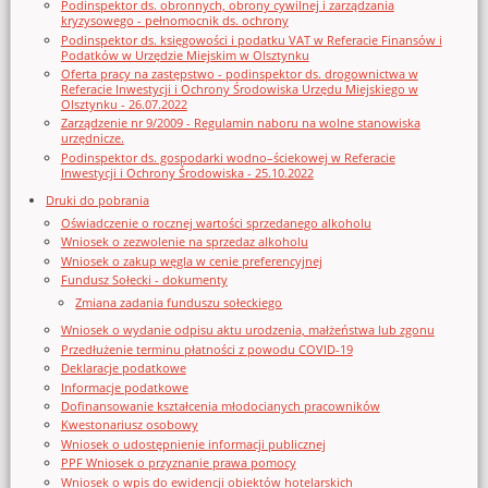
Podinspektor ds. obronnych, obrony cywilnej i zarządzania
kryzysowego - pełnomocnik ds. ochrony
Podinspektor ds. księgowości i podatku VAT w Referacie Finansów i
Podatków w Urzędzie Miejskim w Olsztynku
Oferta pracy na zastępstwo - podinspektor ds. drogownictwa w
Referacie Inwestycji i Ochrony Środowiska Urzędu Miejskiego w
Olsztynku - 26.07.2022
Zarządzenie nr 9/2009 - Regulamin naboru na wolne stanowiska
urzędnicze.
Podinspektor ds. gospodarki wodno–ściekowej w Referacie
Inwestycji i Ochrony Środowiska - 25.10.2022
Druki do pobrania
Oświadczenie o rocznej wartości sprzedanego alkoholu
Wniosek o zezwolenie na sprzedaz alkoholu
Wniosek o zakup węgla w cenie preferencyjnej
Fundusz Sołecki - dokumenty
Zmiana zadania funduszu sołeckiego
Wniosek o wydanie odpisu aktu urodzenia, małżeństwa lub zgonu
Przedłużenie terminu płatności z powodu COVID-19
Deklaracje podatkowe
Informacje podatkowe
Dofinansowanie kształcenia młodocianych pracowników
Kwestonariusz osobowy
Wniosek o udostępnienie informacji publicznej
PPF Wniosek o przyznanie prawa pomocy
Wniosek o wpis do ewidencji obiektów hotelarskich