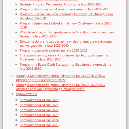
Gminny Program Wspierania Rodziny na lata 2024-2026
Program Osłonowy w zakresie dożywiania na lata 2024-2028
Program Przeciwdziałania Przemocy Domowej i Ochrony Osób
na lata 2023-2028
Program Opieki nad Zabytkami Gminy Olsztynek na lata 2025-
2028
Wieloletni Program Gospodarowania Mieszkaniowym Zasobem
Gminy na lata 2026-2030
Założenia do planu zaopatrzenia w ciepło, energię elektryczna i
paliwa gazowe na lata 2026-2040
Program usuwania azbestu na lata 2025-2032
Strategia Rozwiązywania Problemów Społecznych w gminie
Olsztynek na lata 2026-2035
Program na Rzecz Osób Starszych i z Niepełnosprawnością na
lata 2025-2030
Strategia Młodzieżowa gminy Olsztynek na lata 2026-2030 w
obszarze sportu wśród młodzieży
Strategia Młodzieżowa gminy Olsztynek na lata 2026-2030 w
obszarze zdrowia psychicznego młodych osób
Sprawozdania
Sprawozdania za rok 2020
Sprawozdania za rok 2021
Sprawozdania za rok 2022
Sprawozdania za rok 2023
Sprawozdania za rok 2024
Sprawozdania za rok 2025