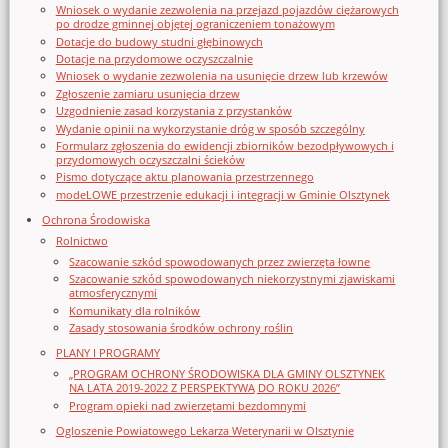
Wniosek o wydanie zezwolenia na przejazd pojazdów ciężarowych
po drodze gminnej objętej ograniczeniem tonażowym
Dotacje do budowy studni głębinowych
Dotacje na przydomowe oczyszczalnie
Wniosek o wydanie zezwolenia na usunięcie drzew lub krzewów
Zgłoszenie zamiaru usunięcia drzew
Uzgodnienie zasad korzystania z przystanków
Wydanie opinii na wykorzystanie dróg w sposób szczególny
Formularz zgłoszenia do ewidencji zbiorników bezodpływowych i
przydomowych oczyszczalni ścieków
Pismo dotyczące aktu planowania przestrzennego
modeLOWE przestrzenie edukacji i integracji w Gminie Olsztynek
Ochrona Środowiska
Rolnictwo
Szacowanie szkód spowodowanych przez zwierzęta łowne
Szacowanie szkód spowodowanych niekorzystnymi zjawiskami
atmosferycznymi
Komunikaty dla rolników
Zasady stosowania środków ochrony roślin
PLANY I PROGRAMY
„PROGRAM OCHRONY ŚRODOWISKA DLA GMINY OLSZTYNEK
NA LATA 2019-2022 Z PERSPEKTYWĄ DO ROKU 2026”
Program opieki nad zwierzętami bezdomnymi
Ogloszenie Powiatowego Lekarza Weterynarii w Olsztynie