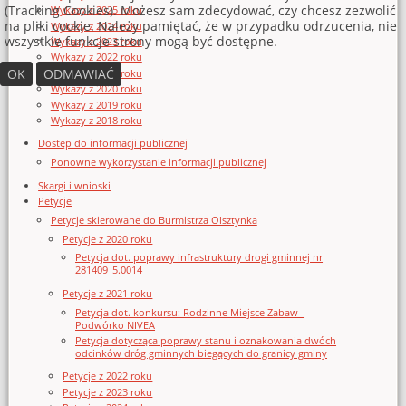
(Tracking Cookies). Możesz sam zdecydować, czy chcesz zezwolić
Wykazy z 2025 roku
na pliki cookie. Należy pamiętać, że w przypadku odrzucenia, nie
Wykazy z 2024 roku
wszystkie funkcje strony mogą być dostępne.
Wykazy z 2023 roku
Wykazy z 2022 roku
OK
ODMAWIAĆ
Wykazy z 2021 roku
Wykazy z 2020 roku
Wykazy z 2019 roku
Wykazy z 2018 roku
Dostęp do informacji publicznej
Ponowne wykorzystanie informacji publicznej
Skargi i wnioski
Petycje
Petycje skierowane do Burmistrza Olsztynka
Petycje z 2020 roku
Petycja dot. poprawy infrastruktury drogi gminnej nr
281409_5.0014
Petycje z 2021 roku
Petycja dot. konkursu: Rodzinne Miejsce Zabaw -
Podwórko NIVEA
Petycja dotycząca poprawy stanu i oznakowania dwóch
odcinków dróg gminnych biegących do granicy gminy
Petycje z 2022 roku
Petycje z 2023 roku