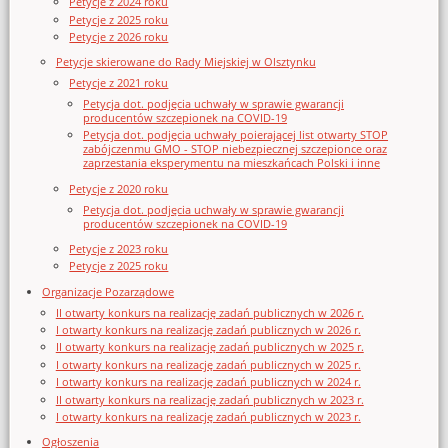
Petycje z 2024 roku
Petycje z 2025 roku
Petycje z 2026 roku
Petycje skierowane do Rady Miejskiej w Olsztynku
Petycje z 2021 roku
Petycja dot. podjęcia uchwały w sprawie gwarancji
producentów szczepionek na COVID-19
Petycja dot. podjęcia uchwały poierającej list otwarty STOP
zabójczenmu GMO - STOP niebezpiecznej szczepionce oraz
zaprzestania eksperymentu na mieszkańcach Polski i inne
Petycje z 2020 roku
Petycja dot. podjęcia uchwały w sprawie gwarancji
producentów szczepionek na COVID-19
Petycje z 2023 roku
Petycje z 2025 roku
Organizacje Pozarządowe
II otwarty konkurs na realizację zadań publicznych w 2026 r.
I otwarty konkurs na realizację zadań publicznych w 2026 r.
II otwarty konkurs na realizację zadań publicznych w 2025 r.
I otwarty konkurs na realizację zadań publicznych w 2025 r.
I otwarty konkurs na realizację zadań publicznych w 2024 r.
II otwarty konkurs na realizację zadań publicznych w 2023 r.
I otwarty konkurs na realizację zadań publicznych w 2023 r.
Ogłoszenia