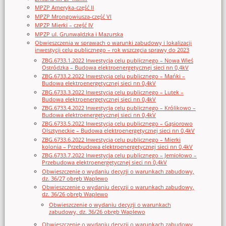
MPZP Ameryka-część II
MPZP Mrongowiusza-część VI
MPZP Mierki – część IV
MPZP ul. Grunwaldzka i Mazurska
Obwieszczenia w sprawach o warunki zabudowy i lokalizacji
inwestycji celu publicznego – rok wszczęcia sprawy do 2023
ZBG.6733.1.2022 Inwestycja celu publicznego – Nowa Wieś
Ostródzka – Budowa elektroenergetycznej sieci nn 0,4kV
ZBG.6733.2.2022 Inwestycja celu publicznego – Mańki –
Budowa elektroenergetycznej sieci nn 0,4kV
ZBG.6733.3.2022 Inwestycja celu publicznego – Lutek –
Budowa elektroenergetycznej sieci nn 0,4kV
ZBG.6733.4.2022 Inwestycja celu publicznego – Królikowo –
Budowa elektroenergetycznej sieci nn 0,4kV
ZBG.6733.5.2022 Inwestycja celu publicznego – Gąsiorowo
Olsztyneckie – Budowa elektroenergetycznej sieci nn 0,4kV
ZBG.6733.6.2022 Inwestycja celu publicznego – Mierki
kolonia – Przebudowa elektroenergetycznej sieci nn 0,4kV
ZBG.6733.7.2022 Inwestycja celu publicznego – Jemiołowo –
Przebudowa elektroenergetycznej sieci nn 0,4kV
Obwieszczenie o wydaniu decyzji o warunkach zabudowy,
dz. 36/27 obręb Waplewo
Obwieszczenie o wydaniu decyzji o warunkach zabudowy,
dz. 36/26 obręb Waplewo
Obwieszczenie o wydaniu decyzji o warunkach
zabudowy, dz. 36/26 obręb Waplewo
Obwieszczenie o wydaniu decyzji o warunkach zabudowy,