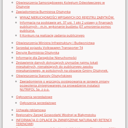
Obwieszczenia Samorządowego Kolegium Odwoławczego w
Olsztynie
Zawiadomienia Burmistrza Olsztynka
WYKAZ NIERUCHOMOŚCI WPISANYCH DO REJESTRU ZABYTKÓW.
Informacja na podstawie art. 37 ust. 1 pkt 2 ustawy o finansach
publicznych - m.in. wykonanie budżetu JST umorzenia pomoc
publiczna.
II Konkurs na realizację zadania publicznego
Obwieszczenia Ministra Infrastruktury i Budwonictwa
Sprzedaż pojazdu Volkswagen Transporter T4
Decyzje Burmistrza Olsztynka
Informacje dla Zarządców Nieruchomości
Zestawienie danych dotyczących czynszów najmu lokali
mieszkalnych, nienależących do publicznego zasobu
mieszkaniowego, w położonych na obszarze Gminy Olsztynek.
Obwieszczenia Starosty Olsztyńskiego
Zawiadomienie o wszczęciu postępowania w sprawie zmiany
pozwolenia zintegrowanego na prowadzenie instalacji
NUTRIPOL Sp. z o.o.
Ogłoszenia sprzedażowe
Ogłoszenia sprzedażowe
Uchwała reklamowa
Regionalny Zarząd Gospodarki Wodnej w Białymstoku
INFORMACJA O OPŁACIE ZA ZMNIEJSZENIE NATURALNEJ RETENCJI
TERENOWEJ