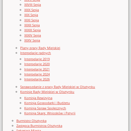
XXVIII Sesja
XXIX Sesja
XXX Sesja
XXXI Sesja
XXXII Sesja
XXXIII Sesja
XXXIV Sesja
XXXV Sesja
Plany pracy Rady Miejskiej
Interpelacje radnych
Interpelacje 2019
Interpelacje 2020
Interpelacje 2021
Interpelacje 2024
Interpelacje 2026
Sprawozdanie z pracy Rady Miejskiej w Olsztynku
Komisje Rady Miejskiej w Olsztynku
Komisja Rewizyjna
Komisja Gospodarki i Budżetu
Komisja Spraw Społecznych
Komisja Skarg, Wniosków i Petycji
Burmistrz Olsztynka
Zastępca Burmistrza Olsztynka
Sekretarz Miasta