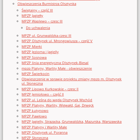
Obwieszczenia Burmistrza Olsztynka
Świętajny – część III
MPZP Jagiełły
MPZP Waplewo – czesc III
Do uchwalenia
MPZP ul. Grunwaldzka-czesc III
MPZP Olsztynek ul. Mrongowiusza – część V
MPZP Mierki
MPZP Jeziorna i Jagielly
MPZP Sosnowa
MPZP linia energetyczna Olsztynek-Biesal
mpzp Platyny, Warlity Małe - obwieszczenie
MPZP Świerkocin
Obwieszczenie w sprawie projektu zmiany mpzp m. Olsztynek
ul. Słoneczna
MPZP Lipowo Kurkowskie – czesc II
MPZP Jemiołowo – część II
MPZP ul. Leśna do węzła Olsztynek Wschód
MPZP Platyny, Warlity, Wigwałd, Gaj, Drwęck
MPZP Łutynowo
MPZP Pawłowo
MPZP Jagielly, Strazacka, Grunwaldzka, Mazurska, Warszawska
MPZP Platyny i Warlity Małe
MPZP Olsztynek ul. Poranna
MPZP Słoneczna