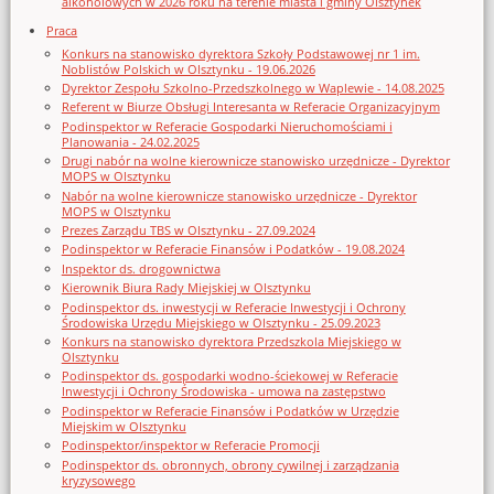
alkoholowych w 2026 roku na terenie miasta i gminy Olsztynek
Praca
Konkurs na stanowisko dyrektora Szkoły Podstawowej nr 1 im.
Noblistów Polskich w Olsztynku - 19.06.2026
Dyrektor Zespołu Szkolno-Przedszkolnego w Waplewie - 14.08.2025
Referent w Biurze Obsługi Interesanta w Referacie Organizacyjnym
Podinspektor w Referacie Gospodarki Nieruchomościami i
Planowania - 24.02.2025
Drugi nabór na wolne kierownicze stanowisko urzędnicze - Dyrektor
MOPS w Olsztynku
Nabór na wolne kierownicze stanowisko urzędnicze - Dyrektor
MOPS w Olsztynku
Prezes Zarządu TBS w Olsztynku - 27.09.2024
Podinspektor w Referacie Finansów i Podatków - 19.08.2024
Inspektor ds. drogownictwa
Kierownik Biura Rady Miejskiej w Olsztynku
Podinspektor ds. inwestycji w Referacie Inwestycji i Ochrony
Środowiska Urzędu Miejskiego w Olsztynku - 25.09.2023
Konkurs na stanowisko dyrektora Przedszkola Miejskiego w
Olsztynku
Podinspektor ds. gospodarki wodno-ściekowej w Referacie
Inwestycji i Ochrony Środowiska - umowa na zastępstwo
Podinspektor w Referacie Finansów i Podatków w Urzędzie
Miejskim w Olsztynku
Podinspektor/inspektor w Referacie Promocji
Podinspektor ds. obronnych, obrony cywilnej i zarządzania
kryzysowego