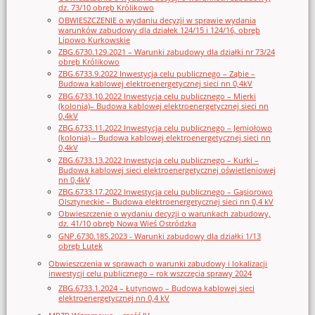
dz. 73/10 obręb Królikowo
OBWIESZCZENIE o wydaniu decyzji w sprawie wydania
warunków zabudowy dla działek 124/15 i 124/16, obręb
Lipowo Kurkowskie
ZBG.6730.129.2021 – Warunki zabudowy dla działki nr 73/24
obręb Królikowo
ZBG.6733.9.2022 Inwestycja celu publicznego – Ząbie –
Budowa kablowej elektroenergetycznej sieci nn 0,4kV
ZBG.6733.10.2022 Inwestycja celu publicznego – Mierki
(kolonia)– Budowa kablowej elektroenergetycznej sieci nn
0,4kV
ZBG.6733.11.2022 Inwestycja celu publicznego – Jemiołowo
(kolonia) – Budowa kablowej elektroenergetycznej sieci nn
0,4kV
ZBG.6733.13.2022 Inwestycja celu publicznego – Kurki –
Budowa kablowej sieci elektroenergetycznej oświetleniowej
nn 0,4kV
ZBG.6733.17.2022 Inwestycja celu publicznego – Gąsiorowo
Olsztyneckie – Budowa elektroenergetycznej sieci nn 0,4 kV
Obwieszczenie o wydaniu decyzji o warunkach zabudowy,
dz. 41/10 obręb Nowa Wieś Ostródzka
GNP.6730.185.2023 - Warunki zabudowy dla działki 1/13
obręb Lutek
Obwieszczenia w sprawach o warunki zabudowy i lokalizacji
inwestycji celu publicznego – rok wszczęcia sprawy 2024
ZBG.6733.1.2024 – Łutynowo – Budowa kablowej sieci
elektroenergetycznej nn 0,4 kV