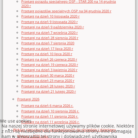
Przetarg pojazdu specjalnego OSP - STAR 200 na 14 grudnia
2020 r
Przetarg pojazdów specjalnych OSP na 04 grudnia 2020 r
Przetarg na dzień 10 listopada 2020 r
Przetarg na dzień 9 listopada 2020 r
Przetargi na dzień 9 października 2020 r
Przetargi na dzień 7 września 2020 r
Przetargi na dzień 28 sierpnia 2020 r
Przetargi na dzień 7 sierpnia 2020
Przetargi na dzień 17 lipca 2020 r
Przetarg na dzień 10 lipca 2020 r
Przetarg na dzień 26 czerwca 2020 r
Przetargi na dzień 19 czerwca 2020 r
Przetargi na dzień 3 kwietnia 2020 r
Przetarg na dzień 30 marca 2020 r
Przetarg na dzień 23 marca 2020 r
Przetarg na dzień 28 lutego 2020 r
Przetargi na dzień 21 lutego 2020 r
Przetargi 2026
Przetarg na dzień 6 marca 2026 r.
Przetargi na dzień 10 sierpnia 2026 r.
Przetarg na dzień 11 sierpnia 2026 r.
We use cookies
Przetarg na dzień 11 września 2026 r.
Na naszej stronie internetowej używamy plików cookie. Niektóre
Wykazy nieruchomości przeznaczonych do sprzedaży i dzierżawy
z nich są niezbędne dla funkcjonowania strony, inne pomagają
nam w ulepszaniu tej strony i doświadczeń użytkownika
Wykazy z 2026 roku