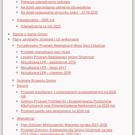
Pierwsze oświadczenie radnego
Na dzień zaprzestania pełnienia obowiązków
Na dzień rozwiązania stosunku pracy - 27.10.2025
Oświadczenia - 2026 rok
Oświadczenia za rok 2025
Raport o stanie Gminy
Plany, programy, strategie i ich wykonanie
Ponadlokalny Program Rewitalizacji Miast Sieci Cittaslow
Program rewitalizacji sieci miast
Lokalny Program Rewitalizacji gminy Olsztynek
Aktualizacja LPR – październik 2016
Aktualizacja LPR – lipiec 2017
Aktualizacja LPR – czerwiec 2018
Strategia Rozwoju Gminy
Roczne
Program współpracy z organizacjami pozarządowymi na 2026
rok
Gminny Program Profilaktyki i Rozwiązywania Problemów
Alkoholowych oraz Przeciwdziałania Narkomanii na 2026 rok
Program opieki nad zwierzętami na 2026 rok
Wieloletnie
Plan Odnowy Miejscowości Waplewo na lata 2021-2028
Program Ochrony Środowiska dla Gminy Olsztynek na lata
2023-2026 z perspektywą do 2030 roku