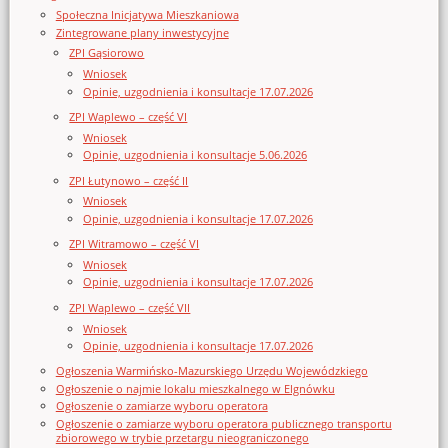
Społeczna Inicjatywa Mieszkaniowa
Zintegrowane plany inwestycyjne
ZPI Gąsiorowo
Wniosek
Opinie, uzgodnienia i konsultacje 17.07.2026
ZPI Waplewo – część VI
Wniosek
Opinie, uzgodnienia i konsultacje 5.06.2026
ZPI Łutynowo – część II
Wniosek
Opinie, uzgodnienia i konsultacje 17.07.2026
ZPI Witramowo – część VI
Wniosek
Opinie, uzgodnienia i konsultacje 17.07.2026
ZPI Waplewo – część VII
Wniosek
Opinie, uzgodnienia i konsultacje 17.07.2026
Ogłoszenia Warmińsko-Mazurskiego Urzędu Wojewódzkiego
Ogłoszenie o najmie lokalu mieszkalnego w Elgnówku
Ogłoszenie o zamiarze wyboru operatora
Ogłoszenie o zamiarze wyboru operatora publicznego transportu
zbiorowego w trybie przetargu nieograniczonego