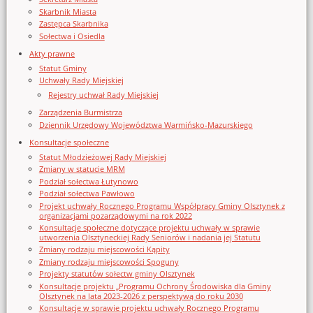
Skarbnik Miasta
Zastępca Skarbnika
Sołectwa i Osiedla
Akty prawne
Statut Gminy
Uchwały Rady Miejskiej
Rejestry uchwał Rady Miejskiej
Zarządzenia Burmistrza
Dziennik Urzędowy Województwa Warmińsko-Mazurskiego
Konsultacje społeczne
Statut Młodzieżowej Rady Miejskiej
Zmiany w statucie MRM
Podział sołectwa Łutynowo
Podział sołectwa Pawłowo
Projekt uchwały Rocznego Programu Współpracy Gminy Olsztynek z
organizacjami pozarządowymi na rok 2022
Konsultacje społeczne dotyczące projektu uchwały w sprawie
utworzenia Olsztyneckiej Rady Seniorów i nadania jej Statutu
Zmiany rodzaju miejscowości Kąpity
Zmiany rodzaju miejscowości Spoguny
Projekty statutów sołectw gminy Olsztynek
Konsultacje projektu „Programu Ochrony Środowiska dla Gminy
Olsztynek na lata 2023-2026 z perspektywą do roku 2030
Konsultacje w sprawie projektu uchwały Rocznego Programu