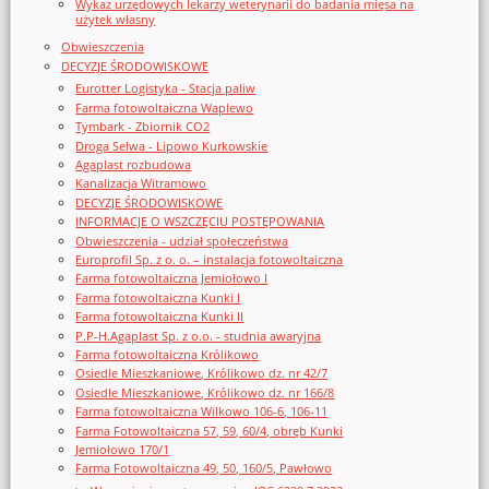
Wykaz urzędowych lekarzy weterynarii do badania mięsa na
użytek własny
Obwieszczenia
DECYZJE ŚRODOWISKOWE
Eurotter Logistyka - Stacja paliw
Farma fotowoltaiczna Waplewo
Tymbark - Zbiornik CO2
Droga Selwa - Lipowo Kurkowskie
Agaplast rozbudowa
Kanalizacja Witramowo
DECYZJE ŚRODOWISKOWE
INFORMACJE O WSZCZĘCIU POSTĘPOWANIA
Obwieszczenia - udział społeczeństwa
Europrofil Sp. z o. o. – instalacja fotowoltaiczna
Farma fotowoltaiczna Jemiołowo I
Farma fotowoltaiczna Kunki I
Farma fotowoltaiczna Kunki II
P.P-H.Agaplast Sp. z o.o. - studnia awaryjna
Farma fotowoltaiczna Królikowo
Osiedle Mieszkaniowe, Królikowo dz. nr 42/7
Osiedle Mieszkaniowe, Królikowo dz. nr 166/8
Farma fotowoltaiczna Wilkowo 106-6, 106-11
Farma Fotowoltaiczna 57, 59, 60/4, obręb Kunki
Jemiołowo 170/1
Farma Fotowoltaiczna 49, 50, 160/5, Pawłowo