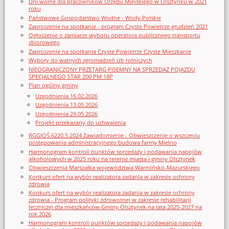
Dni wolne dla pracowników Urzędu Miejskiego w Olsztynku w 2021
roku
Państwowe Gospodarstwo Wodne - Wody Polskie
Zaproszenie na spotkanie - program Czyste Powietrze grudzień 2021
Ogłoszenie o zamiarze wyboru operatora publicznego transportu
zbiorowego
Zaproszenie na spotkania Czyste Powietrze Czyste Mieszkanie
Wybory do walnych zgromadzeń izb rolniczych
NIEOGRANICZONY PRZETARG PISEMNY NA SPRZEDAŻ POJAZDU
SPECJALNEGO STAR 200 PM 18P
Plan ogólny gminy
Uzgodnienia 16.02.2026
Uzgodnienia 13.05.2026
Uzgodnienia 29.05.2026
Projekt przekazany do uchwalenia
RGGIOŚ.6220.5.2024 Zawiadomienie - Obwieszczenie o wszczęciu
postępowania administracyjnego budowa farmy Mielno
Harmonogram kontroli punktów sprzedaży i podawania napojów
alkoholowych w 2025 roku na terenie miasta i gminy Olsztynek
Obwieszczenia Marszałka województwa Warmińsko-Mazurskiego
Konkurs ofert na wybór realizatora zadania w zakresie ochrony
zdrowia
Konkurs ofert na wybór realizatora zadania w zakresie ochrony
zdrowia - Program polityki zdrowotnej w zakresie rehabilitacji
leczniczej dla mieszkańców Gminy Olsztynek na lata 2025-2027 na
rok 2026
Harmonogram kontroli punktów sprzedaży i podawania napojów