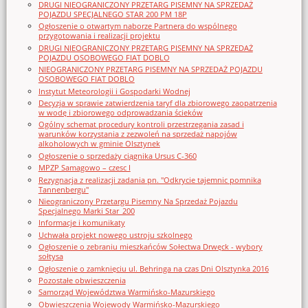
DRUGI NIEOGRANICZONY PRZETARG PISEMNY NA SPRZEDAŻ
POJAZDU SPECJALNEGO STAR 200 PM 18P
Ogłoszenie o otwartym naborze Partnera do wspólnego
przygotowania i realizacji projektu
DRUGI NIEOGRANICZONY PRZETARG PISEMNY NA SPRZEDAŻ
POJAZDU OSOBOWEGO FIAT DOBLO
NIEOGRANICZONY PRZETARG PISEMNY NA SPRZEDAŻ POJAZDU
OSOBOWEGO FIAT DOBLO
Instytut Meteorologii i Gospodarki Wodnej
Decyzja w sprawie zatwierdzenia taryf dla zbiorowego zaopatrzenia
w wodę i zbiorowego odprowadzania ścieków
Ogólny schemat procedury kontroli przestrzegania zasad i
warunków korzystania z zezwoleń na sprzedaż napojów
alkoholowych w gminie Olsztynek
Ogłoszenie o sprzedaży ciągnika Ursus C-360
MPZP Samagowo – czesc I
Rezygnacja z realizacji zadania pn. "Odkrycie tajemnic pomnika
Tannenbergu"
Nieograniczony Przetargu Pisemny Na Sprzedaż Pojazdu
Specjalnego Marki Star_200
Informacje i komunikaty
Uchwała projekt nowego ustroju szkolnego
Ogłoszenie o zebraniu mieszkańców Sołectwa Drwęck - wybory
sołtysa
Ogłoszenie o zamknięciu ul. Behringa na czas Dni Olsztynka 2016
Pozostałe obwieszczenia
Samorząd Województwa Warmińsko-Mazurskiego
Obwieszczenia Wojewody Warmińsko-Mazurskiego