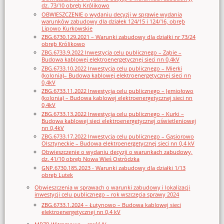
dz. 73/10 obręb Królikowo
OBWIESZCZENIE o wydaniu decyzji w sprawie wydania
warunków zabudowy dla działek 124/15 i 124/16, obręb
Lipowo Kurkowskie
ZBG.6730.129.2021 – Warunki zabudowy dla działki nr 73/24
obręb Królikowo
ZBG.6733.9.2022 Inwestycja celu publicznego – Ząbie –
Budowa kablowej elektroenergetycznej sieci nn 0,4kV
ZBG.6733.10.2022 Inwestycja celu publicznego – Mierki
(kolonia)– Budowa kablowej elektroenergetycznej sieci nn
0,4kV
ZBG.6733.11.2022 Inwestycja celu publicznego – Jemiołowo
(kolonia) – Budowa kablowej elektroenergetycznej sieci nn
0,4kV
ZBG.6733.13.2022 Inwestycja celu publicznego – Kurki –
Budowa kablowej sieci elektroenergetycznej oświetleniowej
nn 0,4kV
ZBG.6733.17.2022 Inwestycja celu publicznego – Gąsiorowo
Olsztyneckie – Budowa elektroenergetycznej sieci nn 0,4 kV
Obwieszczenie o wydaniu decyzji o warunkach zabudowy,
dz. 41/10 obręb Nowa Wieś Ostródzka
GNP.6730.185.2023 - Warunki zabudowy dla działki 1/13
obręb Lutek
Obwieszczenia w sprawach o warunki zabudowy i lokalizacji
inwestycji celu publicznego – rok wszczęcia sprawy 2024
ZBG.6733.1.2024 – Łutynowo – Budowa kablowej sieci
elektroenergetycznej nn 0,4 kV