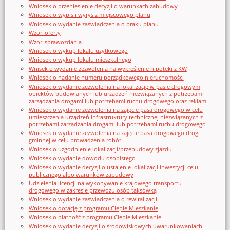
Wniosek o przeniesienie decyzji o warunkach zabudowy
Wniosek o wypis i wyrys z miejscowego planu
Wniosek o wydanie zaświadczenia o braku planu
Wzor_oferty
Wzor_sprawozdania
Wniosek o wykup lokalu użytkowego
Wniosek o wykup lokalu mieszkalnego
Wnisek o wydanie zezwolenia na wykreślenie hipoteki z KW
Wniosek o nadanie numeru porządkowego nieruchomości
Wniosek o wydanie zezwolenia na lokalizację w pasie drogowym
obiektów budowlanych lub urządzeń niezwiązanych z potrzebami
zarządzania drogami lub potrzebami ruchu drogowego oraz reklam
Wniosek o wydanie zezwolenia na zajęcie pasa drogowego w celu
umieszczenia urządzeń infrastruktury technicznej niezwiązanych z
potrzebami zarządzania drogami lub potrzebami ruchu drogowego
Wniosek o wydanie zezwolenia na zajęcie pasa drogowego drogi
gminnej w celu prowadzenia robót
Wniosek o uzgodnienie lokalizacji/przebudowy zjazdu
Wniosek o wydanie dowodu osobistego
Wniosek o wydanie decyzji o ustalenie lokalizacji inwestycji celu
publicznego albo warunków zabudowy
Udzielenia licencji na wykonywanie krajowego transportu
drogowego w zakresie przewozu osób taksówką
Wniosek o wydanie zaświadczenia o rewitalizacji
Wniosek o dotację z programu Ciepłe Mieszkanie
Wniosek o płatność z programu Ciepłe Mieszkanie
Wniosek o wydanie decyzji o środowiskowych uwarunkowaniach