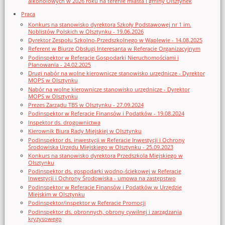
alkoholowych w 2026 roku na terenie miasta i gminy Olsztynek
Praca
Konkurs na stanowisko dyrektora Szkoły Podstawowej nr 1 im.
Noblistów Polskich w Olsztynku - 19.06.2026
Dyrektor Zespołu Szkolno-Przedszkolnego w Waplewie - 14.08.2025
Referent w Biurze Obsługi Interesanta w Referacie Organizacyjnym
Podinspektor w Referacie Gospodarki Nieruchomościami i
Planowania - 24.02.2025
Drugi nabór na wolne kierownicze stanowisko urzędnicze - Dyrektor
MOPS w Olsztynku
Nabór na wolne kierownicze stanowisko urzędnicze - Dyrektor
MOPS w Olsztynku
Prezes Zarządu TBS w Olsztynku - 27.09.2024
Podinspektor w Referacie Finansów i Podatków - 19.08.2024
Inspektor ds. drogownictwa
Kierownik Biura Rady Miejskiej w Olsztynku
Podinspektor ds. inwestycji w Referacie Inwestycji i Ochrony
Środowiska Urzędu Miejskiego w Olsztynku - 25.09.2023
Konkurs na stanowisko dyrektora Przedszkola Miejskiego w
Olsztynku
Podinspektor ds. gospodarki wodno-ściekowej w Referacie
Inwestycji i Ochrony Środowiska - umowa na zastępstwo
Podinspektor w Referacie Finansów i Podatków w Urzędzie
Miejskim w Olsztynku
Podinspektor/inspektor w Referacie Promocji
Podinspektor ds. obronnych, obrony cywilnej i zarządzania
kryzysowego