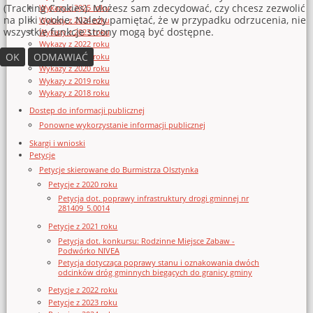
(Tracking Cookies). Możesz sam zdecydować, czy chcesz zezwolić
Wykazy z 2025 roku
na pliki cookie. Należy pamiętać, że w przypadku odrzucenia, nie
Wykazy z 2024 roku
wszystkie funkcje strony mogą być dostępne.
Wykazy z 2023 roku
Wykazy z 2022 roku
OK
ODMAWIAĆ
Wykazy z 2021 roku
Wykazy z 2020 roku
Wykazy z 2019 roku
Wykazy z 2018 roku
Dostęp do informacji publicznej
Ponowne wykorzystanie informacji publicznej
Skargi i wnioski
Petycje
Petycje skierowane do Burmistrza Olsztynka
Petycje z 2020 roku
Petycja dot. poprawy infrastruktury drogi gminnej nr
281409_5.0014
Petycje z 2021 roku
Petycja dot. konkursu: Rodzinne Miejsce Zabaw -
Podwórko NIVEA
Petycja dotycząca poprawy stanu i oznakowania dwóch
odcinków dróg gminnych biegących do granicy gminy
Petycje z 2022 roku
Petycje z 2023 roku