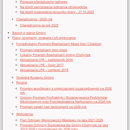
Pierwsze oświadczenie radnego
Na dzień zaprzestania pełnienia obowiązków
Na dzień rozwiązania stosunku pracy - 27.10.2025
Oświadczenia - 2026 rok
Oświadczenia za rok 2025
Raport o stanie Gminy
Plany, programy, strategie i ich wykonanie
Ponadlokalny Program Rewitalizacji Miast Sieci Cittaslow
Program rewitalizacji sieci miast
Lokalny Program Rewitalizacji gminy Olsztynek
Aktualizacja LPR – październik 2016
Aktualizacja LPR – lipiec 2017
Aktualizacja LPR – czerwiec 2018
Strategia Rozwoju Gminy
Roczne
Program współpracy z organizacjami pozarządowymi na 2026
rok
Gminny Program Profilaktyki i Rozwiązywania Problemów
Alkoholowych oraz Przeciwdziałania Narkomanii na 2026 rok
Program opieki nad zwierzętami na 2026 rok
Wieloletnie
Plan Odnowy Miejscowości Waplewo na lata 2021-2028
Program Ochrony Środowiska dla Gminy Olsztynek na lata
2023-2026 z perspektywą do 2030 roku