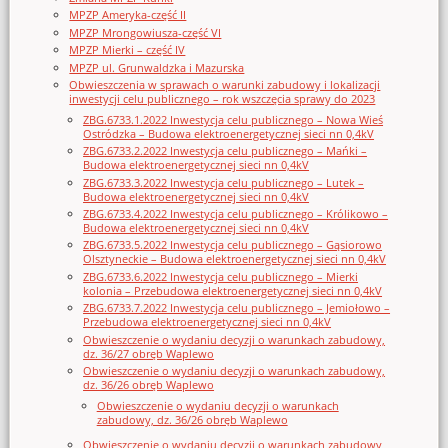
MPZP Ameryka-część II
MPZP Mrongowiusza-część VI
MPZP Mierki – część IV
MPZP ul. Grunwaldzka i Mazurska
Obwieszczenia w sprawach o warunki zabudowy i lokalizacji
inwestycji celu publicznego – rok wszczęcia sprawy do 2023
ZBG.6733.1.2022 Inwestycja celu publicznego – Nowa Wieś
Ostródzka – Budowa elektroenergetycznej sieci nn 0,4kV
ZBG.6733.2.2022 Inwestycja celu publicznego – Mańki –
Budowa elektroenergetycznej sieci nn 0,4kV
ZBG.6733.3.2022 Inwestycja celu publicznego – Lutek –
Budowa elektroenergetycznej sieci nn 0,4kV
ZBG.6733.4.2022 Inwestycja celu publicznego – Królikowo –
Budowa elektroenergetycznej sieci nn 0,4kV
ZBG.6733.5.2022 Inwestycja celu publicznego – Gąsiorowo
Olsztyneckie – Budowa elektroenergetycznej sieci nn 0,4kV
ZBG.6733.6.2022 Inwestycja celu publicznego – Mierki
kolonia – Przebudowa elektroenergetycznej sieci nn 0,4kV
ZBG.6733.7.2022 Inwestycja celu publicznego – Jemiołowo –
Przebudowa elektroenergetycznej sieci nn 0,4kV
Obwieszczenie o wydaniu decyzji o warunkach zabudowy,
dz. 36/27 obręb Waplewo
Obwieszczenie o wydaniu decyzji o warunkach zabudowy,
dz. 36/26 obręb Waplewo
Obwieszczenie o wydaniu decyzji o warunkach
zabudowy, dz. 36/26 obręb Waplewo
Obwieszczenie o wydaniu decyzji o warunkach zabudowy,