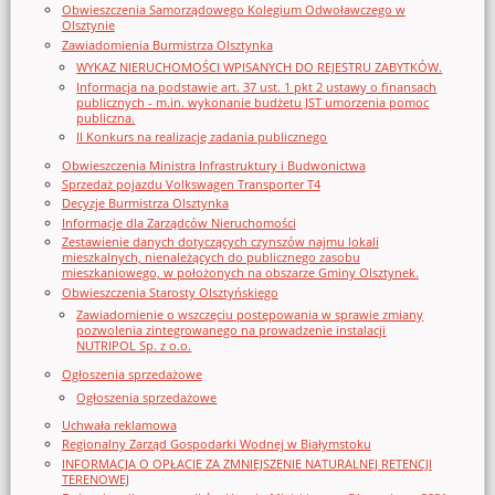
Obwieszczenia Samorządowego Kolegium Odwoławczego w
Olsztynie
Zawiadomienia Burmistrza Olsztynka
WYKAZ NIERUCHOMOŚCI WPISANYCH DO REJESTRU ZABYTKÓW.
Informacja na podstawie art. 37 ust. 1 pkt 2 ustawy o finansach
publicznych - m.in. wykonanie budżetu JST umorzenia pomoc
publiczna.
II Konkurs na realizację zadania publicznego
Obwieszczenia Ministra Infrastruktury i Budwonictwa
Sprzedaż pojazdu Volkswagen Transporter T4
Decyzje Burmistrza Olsztynka
Informacje dla Zarządców Nieruchomości
Zestawienie danych dotyczących czynszów najmu lokali
mieszkalnych, nienależących do publicznego zasobu
mieszkaniowego, w położonych na obszarze Gminy Olsztynek.
Obwieszczenia Starosty Olsztyńskiego
Zawiadomienie o wszczęciu postępowania w sprawie zmiany
pozwolenia zintegrowanego na prowadzenie instalacji
NUTRIPOL Sp. z o.o.
Ogłoszenia sprzedażowe
Ogłoszenia sprzedażowe
Uchwała reklamowa
Regionalny Zarząd Gospodarki Wodnej w Białymstoku
INFORMACJA O OPŁACIE ZA ZMNIEJSZENIE NATURALNEJ RETENCJI
TERENOWEJ