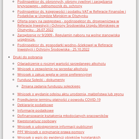
Podinspektor ds. obronnych, obrony cywilnej i zarządzania
kryzysowego - pełnomocnik ds. ochrony
Podinspektor ds. księgowości i podatku VAT w Referacie Finansów i
Podatków w Urzędzie Miejskim w Olsztynku
Oferta pracy na zastępstwo - podinspektor ds. drogownictwa w
Referacie Inwestycji i Ochrony Środowiska Urzędu Miejskiego w
Olsztynku - 26.07.2022
Zarządzenie nr 9/2009 - Regulamin naboru na wolne stanowiska
urzędnicze.
Podinspektor ds. gospodarki wodno–ściekowej w Referacie
Inwestycji i Ochrony Środowiska - 25.10.2022
Druki do pobrania
Oświadczenie o rocznej wartości sprzedanego alkoholu
Wniosek o zezwolenie na sprzedaz alkoholu
Wniosek o zakup węgla w cenie preferencyjnej
Fundusz Sołecki - dokumenty
Zmiana zadania funduszu sołeckiego
Wniosek o wydanie odpisu aktu urodzenia, małżeństwa lub zgonu
Przedłużenie terminu płatności z powodu COVID-19
Deklaracje podatkowe
Informacje podatkowe
Dofinansowanie kształcenia młodocianych pracowników
Kwestonariusz osobowy
Wniosek o udostępnienie informacji publicznej
PPF Wniosek o przyznanie prawa pomocy
Wniosek o wpis do ewidencji obiektów hotelarskich