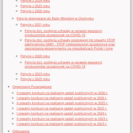
Petycje z 2024 roku
Petycje z 2025 roku
Petycje z 2026 roku
Petycje skierowane do Rady Miejskiej w Olsztynku
Petycje z 2021 roku
Petycja dot. podjęcia uchwały w sprawie gwarancji
producentów szczepionek na COVID-19
Petycja dot. podjęcia uchwały poierającej list otwarty STOP
zabójczenmu GMO - STOP niebezpiecznej szczepionce oraz
zaprzestania eksperymentu na mieszkańcach Polski i inne
Petycje z 2020 roku
Petycja dot. podjęcia uchwały w sprawie gwarancji
producentów szczepionek na COVID-19
Petycje z 2023 roku
Petycje z 2025 roku
Organizacje Pozarządowe
II otwarty konkurs na realizację zadań publicznych w 2026 r.
I otwarty konkurs na realizację zadań publicznych w 2026 r.
II otwarty konkurs na realizację zadań publicznych w 2025 r.
I otwarty konkurs na realizację zadań publicznych w 2025 r.
I otwarty konkurs na realizację zadań publicznych w 2024 r.
II otwarty konkurs na realizację zadań publicznych w 2023 r.
I otwarty konkurs na realizację zadań publicznych w 2023 r.
Ogłoszenia