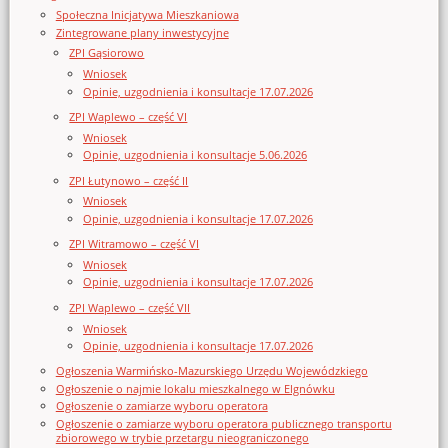
Społeczna Inicjatywa Mieszkaniowa
Zintegrowane plany inwestycyjne
ZPI Gąsiorowo
Wniosek
Opinie, uzgodnienia i konsultacje 17.07.2026
ZPI Waplewo – część VI
Wniosek
Opinie, uzgodnienia i konsultacje 5.06.2026
ZPI Łutynowo – część II
Wniosek
Opinie, uzgodnienia i konsultacje 17.07.2026
ZPI Witramowo – część VI
Wniosek
Opinie, uzgodnienia i konsultacje 17.07.2026
ZPI Waplewo – część VII
Wniosek
Opinie, uzgodnienia i konsultacje 17.07.2026
Ogłoszenia Warmińsko-Mazurskiego Urzędu Wojewódzkiego
Ogłoszenie o najmie lokalu mieszkalnego w Elgnówku
Ogłoszenie o zamiarze wyboru operatora
Ogłoszenie o zamiarze wyboru operatora publicznego transportu
zbiorowego w trybie przetargu nieograniczonego