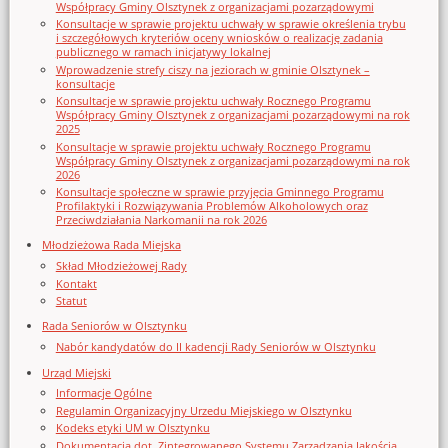
Współpracy Gminy Olsztynek z organizacjami pozarządowymi
Konsultacje w sprawie projektu uchwały w sprawie określenia trybu
i szczegółowych kryteriów oceny wniosków o realizację zadania
publicznego w ramach inicjatywy lokalnej
Wprowadzenie strefy ciszy na jeziorach w gminie Olsztynek –
konsultacje
Konsultacje w sprawie projektu uchwały Rocznego Programu
Współpracy Gminy Olsztynek z organizacjami pozarządowymi na rok
2025
Konsultacje w sprawie projektu uchwały Rocznego Programu
Współpracy Gminy Olsztynek z organizacjami pozarządowymi na rok
2026
Konsultacje społeczne w sprawie przyjęcia Gminnego Programu
Profilaktyki i Rozwiązywania Problemów Alkoholowych oraz
Przeciwdziałania Narkomanii na rok 2026
Młodzieżowa Rada Miejska
Skład Młodzieżowej Rady
Kontakt
Statut
Rada Seniorów w Olsztynku
Nabór kandydatów do II kadencji Rady Seniorów w Olsztynku
Urząd Miejski
Informacje Ogólne
Regulamin Organizacyjny Urzedu Miejskiego w Olsztynku
Kodeks etyki UM w Olsztynku
Dokumentacja dot. Zintegrowanego Systemu Zarządzania Jakością