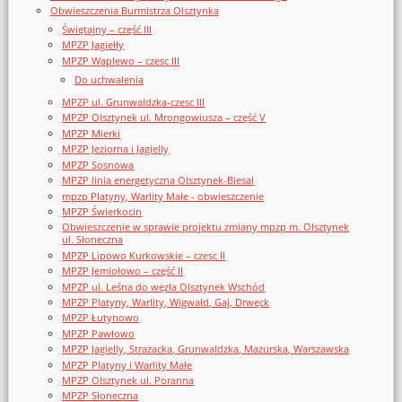
Obwieszczenia Burmistrza Olsztynka
Świętajny – część III
MPZP Jagiełły
MPZP Waplewo – czesc III
Do uchwalenia
MPZP ul. Grunwaldzka-czesc III
MPZP Olsztynek ul. Mrongowiusza – część V
MPZP Mierki
MPZP Jeziorna i Jagielly
MPZP Sosnowa
MPZP linia energetyczna Olsztynek-Biesal
mpzp Platyny, Warlity Małe - obwieszczenie
MPZP Świerkocin
Obwieszczenie w sprawie projektu zmiany mpzp m. Olsztynek
ul. Słoneczna
MPZP Lipowo Kurkowskie – czesc II
MPZP Jemiołowo – część II
MPZP ul. Leśna do węzła Olsztynek Wschód
MPZP Platyny, Warlity, Wigwałd, Gaj, Drwęck
MPZP Łutynowo
MPZP Pawłowo
MPZP Jagielly, Strazacka, Grunwaldzka, Mazurska, Warszawska
MPZP Platyny i Warlity Małe
MPZP Olsztynek ul. Poranna
MPZP Słoneczna