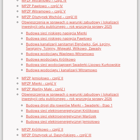
MPZP Witramowo – część IV
MPZP Pawłowo – część IV
MPZP Witramowo – część V
MPZP Olsztynek Wschód – część III
Obwieszczenia w sprawach o warunki zabudowy i lokalizacji
inwestycji celu publicznego – rok wszczęcia sprawy 2025
Budowa sieci niskiego napięcia Mierki
Budowa sieci niskiego napięcia Pawłowo
Budowa kanalizacji sanitarnej Elgnówko, Gaj, Łęciny,
Świętajny, Tolejny, Wigwałd, Wilkowo, Zawady
Budowa wodociągu Waplewo-Witramowo
Budowa wodociągu Królikowo
Budowa sieci wodociągowej Swaderki-Lipowo Kurkowskie
Budowa wodociągu i kanalizacji Witramowo
MPZP Jemiołowo - część II
MPZP Mierki - część V
MPZP Warlity Małe - część I
Obwieszczenia w sprawach o warunki zabudowy i lokalizacji
inwestycji celu publicznego – rok wszczęcia sprawy 2026
Budowa drogi dla rowerów Mierki – Swaderki - Etap 1
Budowa sieci elektroenergetycznej Królikowo
Budowa sieci elektroenergetycznej Marózek
Budowa sieci elektroenergetycznej Jemiołowo
MPZP Królikowo – część II
MPZP Olsztynek ul. Daszyńskiego – część III