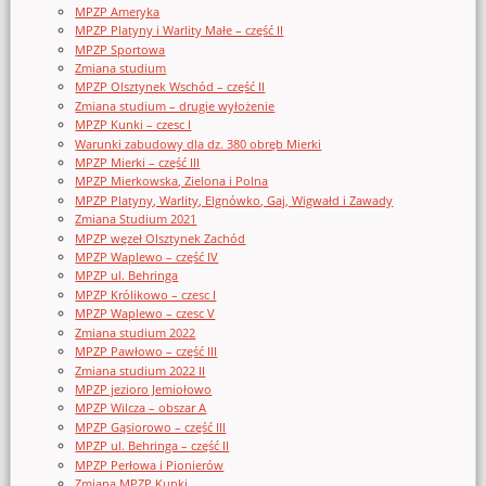
MPZP Ameryka
MPZP Platyny i Warlity Małe – część II
MPZP Sportowa
Zmiana studium
MPZP Olsztynek Wschód – część II
Zmiana studium – drugie wyłożenie
MPZP Kunki – czesc I
Warunki zabudowy dla dz. 380 obręb Mierki
MPZP Mierki – część III
MPZP Mierkowska, Zielona i Polna
MPZP Platyny, Warlity, Elgnówko, Gaj, Wigwałd i Zawady
Zmiana Studium 2021
MPZP węzeł Olsztynek Zachód
MPZP Waplewo – część IV
MPZP ul. Behringa
MPZP Królikowo – czesc I
MPZP Waplewo – czesc V
Zmiana studium 2022
MPZP Pawłowo – część III
Zmiana studium 2022 II
MPZP jezioro Jemiołowo
MPZP Wilcza – obszar A
MPZP Gąsiorowo – część III
MPZP ul. Behringa – część II
MPZP Perłowa i Pionierów
Zmiana MPZP Kunki