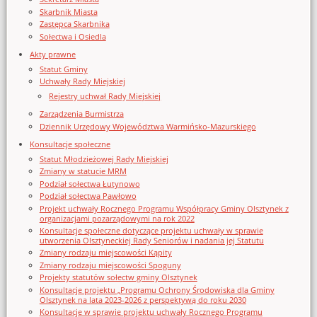
Skarbnik Miasta
Zastępca Skarbnika
Sołectwa i Osiedla
Akty prawne
Statut Gminy
Uchwały Rady Miejskiej
Rejestry uchwał Rady Miejskiej
Zarządzenia Burmistrza
Dziennik Urzędowy Województwa Warmińsko-Mazurskiego
Konsultacje społeczne
Statut Młodzieżowej Rady Miejskiej
Zmiany w statucie MRM
Podział sołectwa Łutynowo
Podział sołectwa Pawłowo
Projekt uchwały Rocznego Programu Współpracy Gminy Olsztynek z
organizacjami pozarządowymi na rok 2022
Konsultacje społeczne dotyczące projektu uchwały w sprawie
utworzenia Olsztyneckiej Rady Seniorów i nadania jej Statutu
Zmiany rodzaju miejscowości Kąpity
Zmiany rodzaju miejscowości Spoguny
Projekty statutów sołectw gminy Olsztynek
Konsultacje projektu „Programu Ochrony Środowiska dla Gminy
Olsztynek na lata 2023-2026 z perspektywą do roku 2030
Konsultacje w sprawie projektu uchwały Rocznego Programu