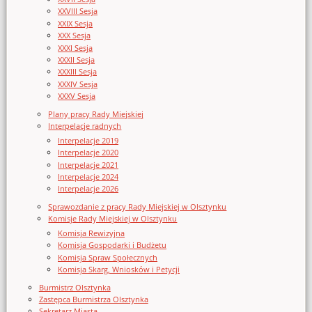
XXVIII Sesja
XXIX Sesja
XXX Sesja
XXXI Sesja
XXXII Sesja
XXXIII Sesja
XXXIV Sesja
XXXV Sesja
Plany pracy Rady Miejskiej
Interpelacje radnych
Interpelacje 2019
Interpelacje 2020
Interpelacje 2021
Interpelacje 2024
Interpelacje 2026
Sprawozdanie z pracy Rady Miejskiej w Olsztynku
Komisje Rady Miejskiej w Olsztynku
Komisja Rewizyjna
Komisja Gospodarki i Budżetu
Komisja Spraw Społecznych
Komisja Skarg, Wniosków i Petycji
Burmistrz Olsztynka
Zastępca Burmistrza Olsztynka
Sekretarz Miasta