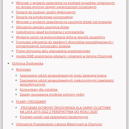
Wniosek o wydanie zezwolenia na przejazd pojazdów ciężarowych
po drodze gminnej objętej ograniczeniem tonażowym
Dotacje do budowy studni głębinowych
Dotacje na przydomowe oczyszczalnie
Wniosek o wydanie zezwolenia na usunięcie drzew lub krzewów
Zgłoszenie zamiaru usunięcia drzew
Uzgodnienie zasad korzystania z przystanków
Wydanie opinii na wykorzystanie dróg w sposób szczególny
Formularz zgłoszenia do ewidencji zbiorników bezodpływowych i
przydomowych oczyszczalni ścieków
Pismo dotyczące aktu planowania przestrzennego
modeLOWE przestrzenie edukacji i integracji w Gminie Olsztynek
Ochrona Środowiska
Rolnictwo
Szacowanie szkód spowodowanych przez zwierzęta łowne
Szacowanie szkód spowodowanych niekorzystnymi zjawiskami
atmosferycznymi
Komunikaty dla rolników
Zasady stosowania środków ochrony roślin
PLANY I PROGRAMY
„PROGRAM OCHRONY ŚRODOWISKA DLA GMINY OLSZTYNEK
NA LATA 2019-2022 Z PERSPEKTYWĄ DO ROKU 2026”
Program opieki nad zwierzętami bezdomnymi
Ogloszenie Powiatowego Lekarza Weterynarii w Olsztynie