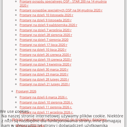
Przetarg pojazdu specjalnego OSP - STAR 200 na 14 grudnia
2020 r
Przetarg pojazdów specjalnych OSP na 04 grudnia 2020 r
Przetarg na dzień 10 listopada 2020 r
Przetarg na dzień 9 listopada 2020 r
Przetargi na dzień 9 października 2020 r
Przetargi na dzień 7 września 2020 r
Przetargi na dzień 28 sierpnia 2020 r
Przetargi na dzień 7 sierpnia 2020
Przetargi na dzień 17 lipca 2020 r
Przetarg na dzień 10 lipca 2020 r
Przetarg na dzień 26 czerwca 2020 r
Przetargi na dzień 19 czerwca 2020 r
Przetargi na dzień 3 kwietnia 2020 r
Przetarg na dzień 30 marca 2020 r
Przetarg na dzień 23 marca 2020 r
Przetarg na dzień 28 lutego 2020 r
Przetargi na dzień 21 lutego 2020 r
Przetargi 2026
Przetarg na dzień 6 marca 2026 r.
Przetargi na dzień 10 sierpnia 2026 r.
Przetarg na dzień 11 sierpnia 2026 r.
We use cookies
Przetarg na dzień 11 września 2026 r.
Na naszej stronie internetowej używamy plików cookie. Niektóre
Wykazy nieruchomości przeznaczonych do sprzedaży i dzierżawy
z nich są niezbędne dla funkcjonowania strony, inne pomagają
nam w ulepszaniu tej strony i doświadczeń użytkownika
Wykazy z 2026 roku