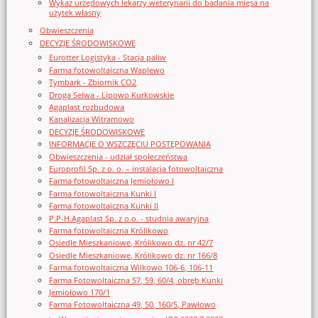
Wykaz urzędowych lekarzy weterynarii do badania mięsa na
użytek własny
Obwieszczenia
DECYZJE ŚRODOWISKOWE
Eurotter Logistyka - Stacja paliw
Farma fotowoltaiczna Waplewo
Tymbark - Zbiornik CO2
Droga Selwa - Lipowo Kurkowskie
Agaplast rozbudowa
Kanalizacja Witramowo
DECYZJE ŚRODOWISKOWE
INFORMACJE O WSZCZĘCIU POSTĘPOWANIA
Obwieszczenia - udział społeczeństwa
Europrofil Sp. z o. o. – instalacja fotowoltaiczna
Farma fotowoltaiczna Jemiołowo I
Farma fotowoltaiczna Kunki I
Farma fotowoltaiczna Kunki II
P.P-H.Agaplast Sp. z o.o. - studnia awaryjna
Farma fotowoltaiczna Królikowo
Osiedle Mieszkaniowe, Królikowo dz. nr 42/7
Osiedle Mieszkaniowe, Królikowo dz. nr 166/8
Farma fotowoltaiczna Wilkowo 106-6, 106-11
Farma Fotowoltaiczna 57, 59, 60/4, obręb Kunki
Jemiołowo 170/1
Farma Fotowoltaiczna 49, 50, 160/5, Pawłowo