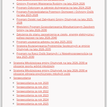
Gminny Program Wspierania Rodziny na lata 2024-2026
Program Osłonowy w zakresie dożywiania na lata 2024-2028
Program Przeciwdziałania Przemocy Domowej i Ochrony Osób
na lata 2023-2028
Program Opieki nad Zabytkami Gminy Olsztynek na lata 2025-
2028
Wieloletni Program Gospodarowania Mieszkaniowym Zasobem
Gminy na lata 2026-2030
Założenia do planu zaopatrzenia w ciepło, energię elektryczna i
paliwa gazowe na lata 2026-2040
Program usuwania azbestu na lata 2025-2032
Strategia Rozwiązywania Problemów Społecznych w gminie
Olsztynek na lata 2026-2035
Program na Rzecz Osób Starszych i z Niepełnosprawnością na
lata 2025-2030
Strategia Młodzieżowa gminy Olsztynek na lata 2026-2030 w
obszarze sportu wśród młodzieży
Strategia Młodzieżowa gminy Olsztynek na lata 2026-2030 w
obszarze zdrowia psychicznego młodych osób
Sprawozdania
Sprawozdania za rok 2020
Sprawozdania za rok 2021
Sprawozdania za rok 2022
Sprawozdania za rok 2023
Sprawozdania za rok 2024
Sprawozdania za rok 2025