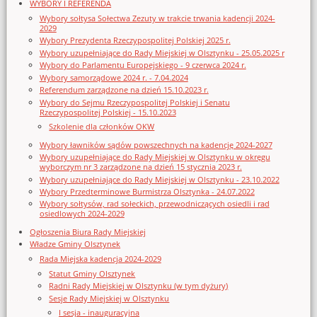
WYBORY I REFERENDA
Wybory sołtysa Sołectwa Zezuty w trakcie trwania kadencji 2024-
2029
Wybory Prezydenta Rzeczypospolitej Polskiej 2025 r.
Wybory uzupełniające do Rady Miejskiej w Olsztynku - 25.05.2025 r
Wybory do Parlamentu Europejskiego - 9 czerwca 2024 r.
Wybory samorządowe 2024 r. - 7.04.2024
Referendum zarządzone na dzień 15.10.2023 r.
Wybory do Sejmu Rzeczypospolitej Polskiej i Senatu
Rzeczypospolitej Polskiej - 15.10.2023
Szkolenie dla członków OKW
Wybory ławników sądów powszechnych na kadencję 2024-2027
Wybory uzupełniające do Rady Miejskiej w Olsztynku w okręgu
wyborczym nr 3 zarządzone na dzień 15 stycznia 2023 r.
Wybory uzupełniające do Rady Miejskiej w Olsztynku - 23.10.2022
Wybory Przedterminowe Burmistrza Olsztynka - 24.07.2022
Wybory sołtysów, rad sołeckich, przewodniczących osiedli i rad
osiedlowych 2024-2029
Ogłoszenia Biura Rady Miejskiej
Władze Gminy Olsztynek
Rada Miejska kadencja 2024-2029
Statut Gminy Olsztynek
Radni Rady Miejskiej w Olsztynku (w tym dyżury)
Sesje Rady Miejskiej w Olsztynku
I sesja - inauguracyjna