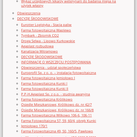
Wykaz urzędowych lekarzy weterynarii do badania mięsa na
użytek własny
Obwieszczenia
DECYZJE ŚRODOWISKOWE
Eurotter Logistyka - Stacja paliw
Farma fotowoltaiczna Waplewo
Tymbark - Zbiornik CO2
Droga Selwa - Lipowo Kurkowskie
Agaplast rozbudowa
Kanalizacja Witramowo
DECYZJE ŚRODOWISKOWE
INFORMACJE O WSZCZĘCIU POSTĘPOWANIA
Obwieszczenia - udział społeczeństwa
Europrofil Sp. z o. o. – instalacja fotowoltaiczna
Farma fotowoltaiczna Jemiołowo I
Farma fotowoltaiczna Kunki I
Farma fotowoltaiczna Kunki II
P.P-H.Agaplast Sp. z o.o. - studnia awaryjna
Farma fotowoltaiczna Królikowo
Osiedle Mieszkaniowe, Królikowo dz. nr 42/7
Osiedle Mieszkaniowe, Królikowo dz. nr 166/8
Farma fotowoltaiczna Wilkowo 106-6, 106-11
Farma Fotowoltaiczna 57, 59, 60/4, obręb Kunki
Jemiołowo 170/1
Farma Fotowoltaiczna 49, 50, 160/5, Pawłowo