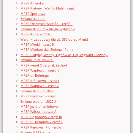
MPZP Ameryka
MPZP Platyny i Warlity Małe – część II
MPZP Sportowa
Zmiana studium
MPZP Olsztynek Wschód – część II
Zmiana studium – drugie wyłożenie
MPZP Kunki – czesc I
Warunki zabudowy dla dz. 380 obręb Mierki
MPZP Mierki – część III
MPZP Mierkowska, Zielona i Polna
MPZP Platyny, Warlity, Elgnówko, Gaj, Wigwałd i Zawady
Zmiana Studium 2021
MPZP węzeł Olsztynek Zachód
MPZP Waplewo – część IV
MPZP ul. Behringa
MPZP Królikowo – czesc I
MPZP Waplewo – czesc V
Zmiana studium 2022
MPZP Pawłowo – część III
Zmiana studium 2022 II
MPZP jezioro Jemiołowo
MPZP Wilcza – obszar A
MPZP Gąsiorowo – część III
MPZP ul. Behringa – część II
MPZP Perłowa i Pionierów
Zmiana MPZP Kunki