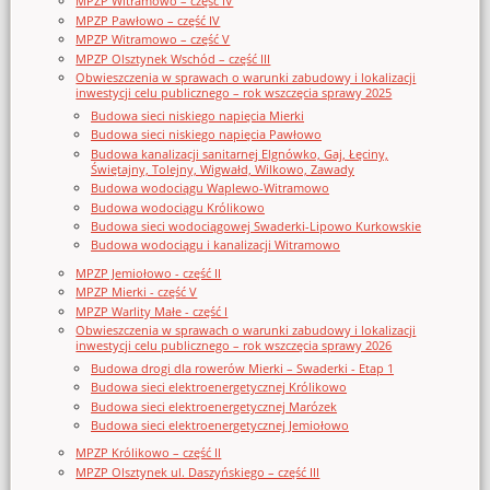
MPZP Witramowo – część IV
MPZP Pawłowo – część IV
MPZP Witramowo – część V
MPZP Olsztynek Wschód – część III
Obwieszczenia w sprawach o warunki zabudowy i lokalizacji
inwestycji celu publicznego – rok wszczęcia sprawy 2025
Budowa sieci niskiego napięcia Mierki
Budowa sieci niskiego napięcia Pawłowo
Budowa kanalizacji sanitarnej Elgnówko, Gaj, Łęciny,
Świętajny, Tolejny, Wigwałd, Wilkowo, Zawady
Budowa wodociągu Waplewo-Witramowo
Budowa wodociągu Królikowo
Budowa sieci wodociągowej Swaderki-Lipowo Kurkowskie
Budowa wodociągu i kanalizacji Witramowo
MPZP Jemiołowo - część II
MPZP Mierki - część V
MPZP Warlity Małe - część I
Obwieszczenia w sprawach o warunki zabudowy i lokalizacji
inwestycji celu publicznego – rok wszczęcia sprawy 2026
Budowa drogi dla rowerów Mierki – Swaderki - Etap 1
Budowa sieci elektroenergetycznej Królikowo
Budowa sieci elektroenergetycznej Marózek
Budowa sieci elektroenergetycznej Jemiołowo
MPZP Królikowo – część II
MPZP Olsztynek ul. Daszyńskiego – część III