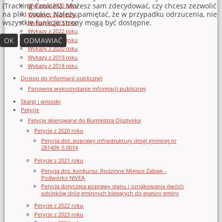
(Tracking Cookies). Możesz sam zdecydować, czy chcesz zezwolić
Wykazy z 2025 roku
na pliki cookie. Należy pamiętać, że w przypadku odrzucenia, nie
Wykazy z 2024 roku
wszystkie funkcje strony mogą być dostępne.
Wykazy z 2023 roku
Wykazy z 2022 roku
OK
ODMAWIAĆ
Wykazy z 2021 roku
Wykazy z 2020 roku
Wykazy z 2019 roku
Wykazy z 2018 roku
Dostęp do informacji publicznej
Ponowne wykorzystanie informacji publicznej
Skargi i wnioski
Petycje
Petycje skierowane do Burmistrza Olsztynka
Petycje z 2020 roku
Petycja dot. poprawy infrastruktury drogi gminnej nr
281409_5.0014
Petycje z 2021 roku
Petycja dot. konkursu: Rodzinne Miejsce Zabaw -
Podwórko NIVEA
Petycja dotycząca poprawy stanu i oznakowania dwóch
odcinków dróg gminnych biegących do granicy gminy
Petycje z 2022 roku
Petycje z 2023 roku