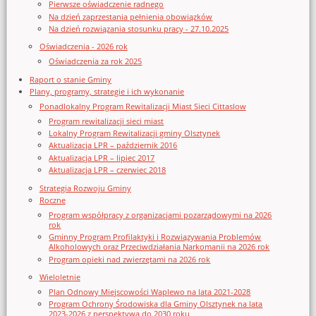
Pierwsze oświadczenie radnego
Na dzień zaprzestania pełnienia obowiązków
Na dzień rozwiązania stosunku pracy - 27.10.2025
Oświadczenia - 2026 rok
Oświadczenia za rok 2025
Raport o stanie Gminy
Plany, programy, strategie i ich wykonanie
Ponadlokalny Program Rewitalizacji Miast Sieci Cittaslow
Program rewitalizacji sieci miast
Lokalny Program Rewitalizacji gminy Olsztynek
Aktualizacja LPR – październik 2016
Aktualizacja LPR – lipiec 2017
Aktualizacja LPR – czerwiec 2018
Strategia Rozwoju Gminy
Roczne
Program współpracy z organizacjami pozarządowymi na 2026
rok
Gminny Program Profilaktyki i Rozwiązywania Problemów
Alkoholowych oraz Przeciwdziałania Narkomanii na 2026 rok
Program opieki nad zwierzętami na 2026 rok
Wieloletnie
Plan Odnowy Miejscowości Waplewo na lata 2021-2028
Program Ochrony Środowiska dla Gminy Olsztynek na lata
2023-2026 z perspektywą do 2030 roku