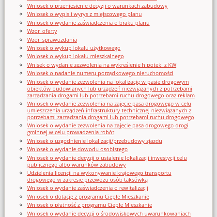
Wniosek o przeniesienie decyzji o warunkach zabudowy
Wniosek o wypis i wyrys z miejscowego planu
Wniosek o wydanie zaświadczenia o braku planu
Wzor_oferty
Wzor_sprawozdania
Wniosek o wykup lokalu użytkowego
Wniosek o wykup lokalu mieszkalnego
Wnisek o wydanie zezwolenia na wykreślenie hipoteki z KW
Wniosek o nadanie numeru porządkowego nieruchomości
Wniosek o wydanie zezwolenia na lokalizację w pasie drogowym
obiektów budowlanych lub urządzeń niezwiązanych z potrzebami
zarządzania drogami lub potrzebami ruchu drogowego oraz reklam
Wniosek o wydanie zezwolenia na zajęcie pasa drogowego w celu
umieszczenia urządzeń infrastruktury technicznej niezwiązanych z
potrzebami zarządzania drogami lub potrzebami ruchu drogowego
Wniosek o wydanie zezwolenia na zajęcie pasa drogowego drogi
gminnej w celu prowadzenia robót
Wniosek o uzgodnienie lokalizacji/przebudowy zjazdu
Wniosek o wydanie dowodu osobistego
Wniosek o wydanie decyzji o ustalenie lokalizacji inwestycji celu
publicznego albo warunków zabudowy
Udzielenia licencji na wykonywanie krajowego transportu
drogowego w zakresie przewozu osób taksówką
Wniosek o wydanie zaświadczenia o rewitalizacji
Wniosek o dotację z programu Ciepłe Mieszkanie
Wniosek o płatność z programu Ciepłe Mieszkanie
Wniosek o wydanie decyzji o środowiskowych uwarunkowaniach