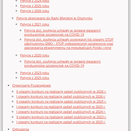
Petycje z 2024 roku
Petycje z 2025 roku
Petycje z 2026 roku
Petycje skierowane do Rady Miejskiej w Olsztynku
Petycje z 2021 roku
Petycja dot. podjęcia uchwały w sprawie gwarancji
producentów szczepionek na COVID-19
Petycja dot. podjęcia uchwały poierającej list otwarty STOP
zabójczenmu GMO - STOP niebezpiecznej szczepionce oraz
zaprzestania eksperymentu na mieszkańcach Polski i inne
Petycje z 2020 roku
Petycja dot. podjęcia uchwały w sprawie gwarancji
producentów szczepionek na COVID-19
Petycje z 2023 roku
Petycje z 2025 roku
Organizacje Pozarządowe
II otwarty konkurs na realizację zadań publicznych w 2026 r.
I otwarty konkurs na realizację zadań publicznych w 2026 r.
II otwarty konkurs na realizację zadań publicznych w 2025 r.
I otwarty konkurs na realizację zadań publicznych w 2025 r.
I otwarty konkurs na realizację zadań publicznych w 2024 r.
II otwarty konkurs na realizację zadań publicznych w 2023 r.
I otwarty konkurs na realizację zadań publicznych w 2023 r.
Ogłoszenia