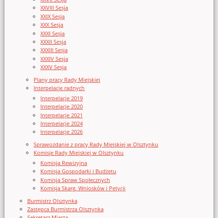
XXVIII Sesja
XXIX Sesja
XXX Sesja
XXXI Sesja
XXXII Sesja
XXXIII Sesja
XXXIV Sesja
XXXV Sesja
Plany pracy Rady Miejskiej
Interpelacje radnych
Interpelacje 2019
Interpelacje 2020
Interpelacje 2021
Interpelacje 2024
Interpelacje 2026
Sprawozdanie z pracy Rady Miejskiej w Olsztynku
Komisje Rady Miejskiej w Olsztynku
Komisja Rewizyjna
Komisja Gospodarki i Budżetu
Komisja Spraw Społecznych
Komisja Skarg, Wniosków i Petycji
Burmistrz Olsztynka
Zastępca Burmistrza Olsztynka
Sekretarz Miasta