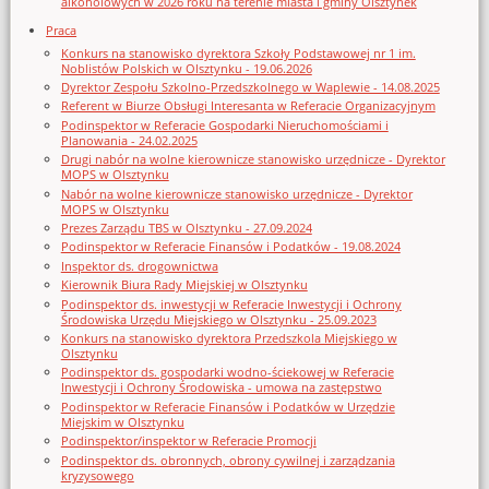
alkoholowych w 2026 roku na terenie miasta i gminy Olsztynek
Praca
Konkurs na stanowisko dyrektora Szkoły Podstawowej nr 1 im.
Noblistów Polskich w Olsztynku - 19.06.2026
Dyrektor Zespołu Szkolno-Przedszkolnego w Waplewie - 14.08.2025
Referent w Biurze Obsługi Interesanta w Referacie Organizacyjnym
Podinspektor w Referacie Gospodarki Nieruchomościami i
Planowania - 24.02.2025
Drugi nabór na wolne kierownicze stanowisko urzędnicze - Dyrektor
MOPS w Olsztynku
Nabór na wolne kierownicze stanowisko urzędnicze - Dyrektor
MOPS w Olsztynku
Prezes Zarządu TBS w Olsztynku - 27.09.2024
Podinspektor w Referacie Finansów i Podatków - 19.08.2024
Inspektor ds. drogownictwa
Kierownik Biura Rady Miejskiej w Olsztynku
Podinspektor ds. inwestycji w Referacie Inwestycji i Ochrony
Środowiska Urzędu Miejskiego w Olsztynku - 25.09.2023
Konkurs na stanowisko dyrektora Przedszkola Miejskiego w
Olsztynku
Podinspektor ds. gospodarki wodno-ściekowej w Referacie
Inwestycji i Ochrony Środowiska - umowa na zastępstwo
Podinspektor w Referacie Finansów i Podatków w Urzędzie
Miejskim w Olsztynku
Podinspektor/inspektor w Referacie Promocji
Podinspektor ds. obronnych, obrony cywilnej i zarządzania
kryzysowego