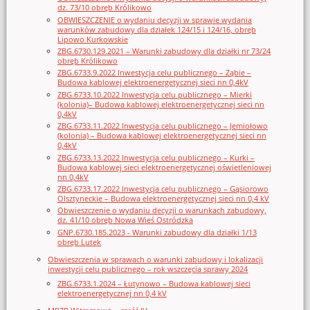
dz. 73/10 obręb Królikowo
OBWIESZCZENIE o wydaniu decyzji w sprawie wydania
warunków zabudowy dla działek 124/15 i 124/16, obręb
Lipowo Kurkowskie
ZBG.6730.129.2021 – Warunki zabudowy dla działki nr 73/24
obręb Królikowo
ZBG.6733.9.2022 Inwestycja celu publicznego – Ząbie –
Budowa kablowej elektroenergetycznej sieci nn 0,4kV
ZBG.6733.10.2022 Inwestycja celu publicznego – Mierki
(kolonia)– Budowa kablowej elektroenergetycznej sieci nn
0,4kV
ZBG.6733.11.2022 Inwestycja celu publicznego – Jemiołowo
(kolonia) – Budowa kablowej elektroenergetycznej sieci nn
0,4kV
ZBG.6733.13.2022 Inwestycja celu publicznego – Kurki –
Budowa kablowej sieci elektroenergetycznej oświetleniowej
nn 0,4kV
ZBG.6733.17.2022 Inwestycja celu publicznego – Gąsiorowo
Olsztyneckie – Budowa elektroenergetycznej sieci nn 0,4 kV
Obwieszczenie o wydaniu decyzji o warunkach zabudowy,
dz. 41/10 obręb Nowa Wieś Ostródzka
GNP.6730.185.2023 - Warunki zabudowy dla działki 1/13
obręb Lutek
Obwieszczenia w sprawach o warunki zabudowy i lokalizacji
inwestycji celu publicznego – rok wszczęcia sprawy 2024
ZBG.6733.1.2024 – Łutynowo – Budowa kablowej sieci
elektroenergetycznej nn 0,4 kV