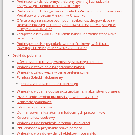
Podinspektor ds. obronnych, obrony cywilnej i zarządzania
kryzysowego - pełnomocnik ds. ochrony
Podinspektor ds. księgowości i podatku VAT w Referacie Finansów i
Podatków w Urzędzie Miejskim w Olsztynku
Oferta pracy na zastępstwo - podinspektor ds. drogownictwa w
Referacie Inwestycji i Ochrony Środowiska Urzędu Miejskiego w
Olsztynku - 26.07.2022
Zarządzenie nr 9/2009 - Regulamin naboru na wolne stanowiska
urzędnicze.
Podinspektor ds. gospodarki wodno–ściekowej w Referacie
Inwestycji i Ochrony Środowiska - 25.10.2022
Druki do pobrania
Oświadczenie o rocznej wartości sprzedanego alkoholu
Wniosek o zezwolenie na sprzedaz alkoholu
Wniosek o zakup węgla w cenie preferencyjnej
Fundusz Sołecki - dokumenty
Zmiana zadania funduszu sołeckiego
Wniosek o wydanie odpisu aktu urodzenia, małżeństwa lub zgonu
Przedłużenie terminu płatności z powodu COVID-19
Deklaracje podatkowe
Informacje podatkowe
Dofinansowanie kształcenia młodocianych pracowników
Kwestonariusz osobowy
Wniosek o udostępnienie informacji publicznej
PPF Wniosek o przyznanie prawa pomocy
Wniosek o wpis do ewidencji obiektów hotelarskich