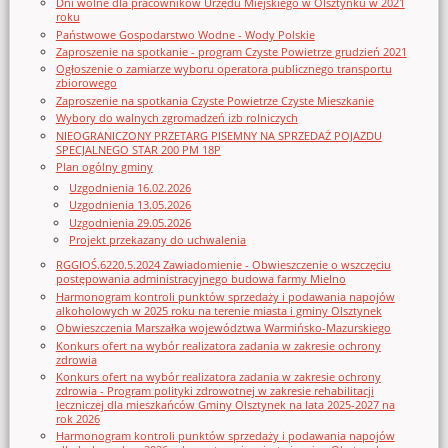
Dni wolne dla pracowników Urzędu Miejskiego w Olsztynku w 2021
roku
Państwowe Gospodarstwo Wodne - Wody Polskie
Zaproszenie na spotkanie - program Czyste Powietrze grudzień 2021
Ogłoszenie o zamiarze wyboru operatora publicznego transportu
zbiorowego
Zaproszenie na spotkania Czyste Powietrze Czyste Mieszkanie
Wybory do walnych zgromadzeń izb rolniczych
NIEOGRANICZONY PRZETARG PISEMNY NA SPRZEDAŻ POJAZDU
SPECJALNEGO STAR 200 PM 18P
Plan ogólny gminy
Uzgodnienia 16.02.2026
Uzgodnienia 13.05.2026
Uzgodnienia 29.05.2026
Projekt przekazany do uchwalenia
RGGIOŚ.6220.5.2024 Zawiadomienie - Obwieszczenie o wszczęciu
postępowania administracyjnego budowa farmy Mielno
Harmonogram kontroli punktów sprzedaży i podawania napojów
alkoholowych w 2025 roku na terenie miasta i gminy Olsztynek
Obwieszczenia Marszałka województwa Warmińsko-Mazurskiego
Konkurs ofert na wybór realizatora zadania w zakresie ochrony
zdrowia
Konkurs ofert na wybór realizatora zadania w zakresie ochrony
zdrowia - Program polityki zdrowotnej w zakresie rehabilitacji
leczniczej dla mieszkańców Gminy Olsztynek na lata 2025-2027 na
rok 2026
Harmonogram kontroli punktów sprzedaży i podawania napojów