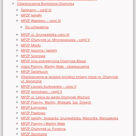
Obwieszczenia Burmistrza Olsztynka
Świętajny – część III
MPZP Jagiełły
MPZP Waplewo – czesc III
Do uchwalenia
MPZP ul. Grunwaldzka-czesc III
MPZP Olsztynek ul. Mrongowiusza – część V
MPZP Mierki
MPZP Jeziorna i Jagielly
MPZP Sosnowa
MPZP linia energetyczna Olsztynek-Biesal
mpzp Platyny, Warlity Małe - obwieszczenie
MPZP Świerkocin
Obwieszczenie w sprawie projektu zmiany mpzp m. Olsztynek
ul. Słoneczna
MPZP Lipowo Kurkowskie – czesc II
MPZP Jemiołowo – część II
MPZP ul. Leśna do węzła Olsztynek Wschód
MPZP Platyny, Warlity, Wigwałd, Gaj, Drwęck
MPZP Łutynowo
MPZP Pawłowo
MPZP Jagielly, Strazacka, Grunwaldzka, Mazurska, Warszawska
MPZP Platyny i Warlity Małe
MPZP Olsztynek ul. Poranna
MPZP Słoneczna