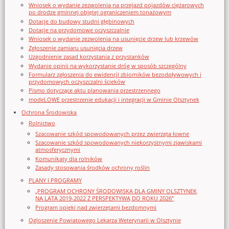
Wniosek o wydanie zezwolenia na przejazd pojazdów ciężarowych
po drodze gminnej objętej ograniczeniem tonażowym
Dotacje do budowy studni głębinowych
Dotacje na przydomowe oczyszczalnie
Wniosek o wydanie zezwolenia na usunięcie drzew lub krzewów
Zgłoszenie zamiaru usunięcia drzew
Uzgodnienie zasad korzystania z przystanków
Wydanie opinii na wykorzystanie dróg w sposób szczególny
Formularz zgłoszenia do ewidencji zbiorników bezodpływowych i
przydomowych oczyszczalni ścieków
Pismo dotyczące aktu planowania przestrzennego
modeLOWE przestrzenie edukacji i integracji w Gminie Olsztynek
Ochrona Środowiska
Rolnictwo
Szacowanie szkód spowodowanych przez zwierzęta łowne
Szacowanie szkód spowodowanych niekorzystnymi zjawiskami
atmosferycznymi
Komunikaty dla rolników
Zasady stosowania środków ochrony roślin
PLANY I PROGRAMY
„PROGRAM OCHRONY ŚRODOWISKA DLA GMINY OLSZTYNEK
NA LATA 2019-2022 Z PERSPEKTYWĄ DO ROKU 2026”
Program opieki nad zwierzętami bezdomnymi
Ogloszenie Powiatowego Lekarza Weterynarii w Olsztynie