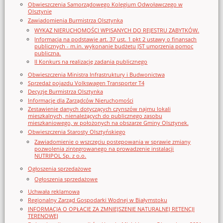
Obwieszczenia Samorządowego Kolegium Odwoławczego w
Olsztynie
Zawiadomienia Burmistrza Olsztynka
WYKAZ NIERUCHOMOŚCI WPISANYCH DO REJESTRU ZABYTKÓW.
Informacja na podstawie art. 37 ust. 1 pkt 2 ustawy o finansach
publicznych - m.in. wykonanie budżetu JST umorzenia pomoc
publiczna.
II Konkurs na realizację zadania publicznego
Obwieszczenia Ministra Infrastruktury i Budwonictwa
Sprzedaż pojazdu Volkswagen Transporter T4
Decyzje Burmistrza Olsztynka
Informacje dla Zarządców Nieruchomości
Zestawienie danych dotyczących czynszów najmu lokali
mieszkalnych, nienależących do publicznego zasobu
mieszkaniowego, w położonych na obszarze Gminy Olsztynek.
Obwieszczenia Starosty Olsztyńskiego
Zawiadomienie o wszczęciu postępowania w sprawie zmiany
pozwolenia zintegrowanego na prowadzenie instalacji
NUTRIPOL Sp. z o.o.
Ogłoszenia sprzedażowe
Ogłoszenia sprzedażowe
Uchwała reklamowa
Regionalny Zarząd Gospodarki Wodnej w Białymstoku
INFORMACJA O OPŁACIE ZA ZMNIEJSZENIE NATURALNEJ RETENCJI
TERENOWEJ