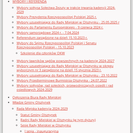
WYBORY I REFERENDA
Wybory sołtysa Sołectwa Zezuty w trakcie trwania kadencji 2024-
2029
Wybory Prezydenta Rzeczypospolitej Polskiej 2025 r.
Wybory uzupełniające do Rady Miejskiej w Olsztynku - 25.05.2025 r
Wybory do Parlamentu Europejskiego - 9 czerwca 2024 r.
Wybory samorządowe 2024 r. - 7.04.2024
Referendum zarządzone na dzień 15.10.2023 r.
Wybory do Sejmu Rzeczypospolitej Polskiej i Senatu
Rzeczypospolitej Polskiej - 15.10.2023
Szkolenie dla członków OKW
Wybory ławników sądów powszechnych na kadencję 2024-2027
Wybory uzupełniające do Rady Miejskiej w Olsztynku w okręgu
wyborczym nr 3 zarządzone na dzień 15 stycznia 2023 r.
Wybory uzupełniające do Rady Miejskiej w Olsztynku - 23.10.2022
Wybory Przedterminowe Burmistrza Olsztynka - 24.07.2022
Wybory sołtysów, rad sołeckich, przewodniczących osiedli i rad
osiedlowych 2024-2029
Ogłoszenia Biura Rady Miejskiej
Władze Gminy Olsztynek
Rada Miejska kadencja 2024-2029
Statut Gminy Olsztynek
Radni Rady Miejskiej w Olsztynku (w tym dyżury)
Sesje Rady Miejskiej w Olsztynku
I sesja - inauguracyjna