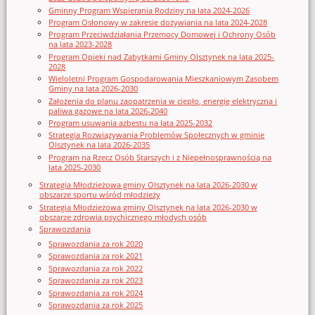
Gminny Program Wspierania Rodziny na lata 2024-2026
Program Osłonowy w zakresie dożywiania na lata 2024-2028
Program Przeciwdziałania Przemocy Domowej i Ochrony Osób
na lata 2023-2028
Program Opieki nad Zabytkami Gminy Olsztynek na lata 2025-
2028
Wieloletni Program Gospodarowania Mieszkaniowym Zasobem
Gminy na lata 2026-2030
Założenia do planu zaopatrzenia w ciepło, energię elektryczna i
paliwa gazowe na lata 2026-2040
Program usuwania azbestu na lata 2025-2032
Strategia Rozwiązywania Problemów Społecznych w gminie
Olsztynek na lata 2026-2035
Program na Rzecz Osób Starszych i z Niepełnosprawnością na
lata 2025-2030
Strategia Młodzieżowa gminy Olsztynek na lata 2026-2030 w
obszarze sportu wśród młodzieży
Strategia Młodzieżowa gminy Olsztynek na lata 2026-2030 w
obszarze zdrowia psychicznego młodych osób
Sprawozdania
Sprawozdania za rok 2020
Sprawozdania za rok 2021
Sprawozdania za rok 2022
Sprawozdania za rok 2023
Sprawozdania za rok 2024
Sprawozdania za rok 2025