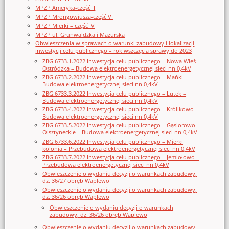
MPZP Ameryka-część II
MPZP Mrongowiusza-część VI
MPZP Mierki – część IV
MPZP ul. Grunwaldzka i Mazurska
Obwieszczenia w sprawach o warunki zabudowy i lokalizacji
inwestycji celu publicznego – rok wszczęcia sprawy do 2023
ZBG.6733.1.2022 Inwestycja celu publicznego – Nowa Wieś
Ostródzka – Budowa elektroenergetycznej sieci nn 0,4kV
ZBG.6733.2.2022 Inwestycja celu publicznego – Mańki –
Budowa elektroenergetycznej sieci nn 0,4kV
ZBG.6733.3.2022 Inwestycja celu publicznego – Lutek –
Budowa elektroenergetycznej sieci nn 0,4kV
ZBG.6733.4.2022 Inwestycja celu publicznego – Królikowo –
Budowa elektroenergetycznej sieci nn 0,4kV
ZBG.6733.5.2022 Inwestycja celu publicznego – Gąsiorowo
Olsztyneckie – Budowa elektroenergetycznej sieci nn 0,4kV
ZBG.6733.6.2022 Inwestycja celu publicznego – Mierki
kolonia – Przebudowa elektroenergetycznej sieci nn 0,4kV
ZBG.6733.7.2022 Inwestycja celu publicznego – Jemiołowo –
Przebudowa elektroenergetycznej sieci nn 0,4kV
Obwieszczenie o wydaniu decyzji o warunkach zabudowy,
dz. 36/27 obręb Waplewo
Obwieszczenie o wydaniu decyzji o warunkach zabudowy,
dz. 36/26 obręb Waplewo
Obwieszczenie o wydaniu decyzji o warunkach
zabudowy, dz. 36/26 obręb Waplewo
Obwieszczenie o wydaniu decyzji o warunkach zabudowy,