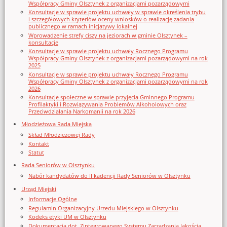
Współpracy Gminy Olsztynek z organizacjami pozarządowymi
Konsultacje w sprawie projektu uchwały w sprawie określenia trybu
i szczegółowych kryteriów oceny wniosków o realizację zadania
publicznego w ramach inicjatywy lokalnej
Wprowadzenie strefy ciszy na jeziorach w gminie Olsztynek –
konsultacje
Konsultacje w sprawie projektu uchwały Rocznego Programu
Współpracy Gminy Olsztynek z organizacjami pozarządowymi na rok
2025
Konsultacje w sprawie projektu uchwały Rocznego Programu
Współpracy Gminy Olsztynek z organizacjami pozarządowymi na rok
2026
Konsultacje społeczne w sprawie przyjęcia Gminnego Programu
Profilaktyki i Rozwiązywania Problemów Alkoholowych oraz
Przeciwdziałania Narkomanii na rok 2026
Młodzieżowa Rada Miejska
Skład Młodzieżowej Rady
Kontakt
Statut
Rada Seniorów w Olsztynku
Nabór kandydatów do II kadencji Rady Seniorów w Olsztynku
Urząd Miejski
Informacje Ogólne
Regulamin Organizacyjny Urzedu Miejskiego w Olsztynku
Kodeks etyki UM w Olsztynku
Dokumentacja dot. Zintegrowanego Systemu Zarządzania Jakością