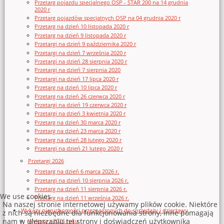
Przetarg pojazdu specjalnego OSP - STAR 200 na 14 grudnia
2020 r
Przetarg pojazdów specjalnych OSP na 04 grudnia 2020 r
Przetarg na dzień 10 listopada 2020 r
Przetarg na dzień 9 listopada 2020 r
Przetargi na dzień 9 października 2020 r
Przetargi na dzień 7 września 2020 r
Przetargi na dzień 28 sierpnia 2020 r
Przetargi na dzień 7 sierpnia 2020
Przetargi na dzień 17 lipca 2020 r
Przetarg na dzień 10 lipca 2020 r
Przetarg na dzień 26 czerwca 2020 r
Przetargi na dzień 19 czerwca 2020 r
Przetargi na dzień 3 kwietnia 2020 r
Przetarg na dzień 30 marca 2020 r
Przetarg na dzień 23 marca 2020 r
Przetarg na dzień 28 lutego 2020 r
Przetargi na dzień 21 lutego 2020 r
Przetargi 2026
Przetarg na dzień 6 marca 2026 r.
Przetargi na dzień 10 sierpnia 2026 r.
Przetarg na dzień 11 sierpnia 2026 r.
We use cookies
Przetarg na dzień 11 września 2026 r.
Na naszej stronie internetowej używamy plików cookie. Niektóre
Wykazy nieruchomości przeznaczonych do sprzedaży i dzierżawy
z nich są niezbędne dla funkcjonowania strony, inne pomagają
nam w ulepszaniu tej strony i doświadczeń użytkownika
Wykazy z 2026 roku