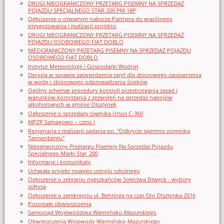
DRUGI NIEOGRANICZONY PRZETARG PISEMNY NA SPRZEDAŻ
POJAZDU SPECJALNEGO STAR 200 PM 18P
Ogłoszenie o otwartym naborze Partnera do wspólnego
przygotowania i realizacji projektu
DRUGI NIEOGRANICZONY PRZETARG PISEMNY NA SPRZEDAŻ
POJAZDU OSOBOWEGO FIAT DOBLO
NIEOGRANICZONY PRZETARG PISEMNY NA SPRZEDAŻ POJAZDU
OSOBOWEGO FIAT DOBLO
Instytut Meteorologii i Gospodarki Wodnej
Decyzja w sprawie zatwierdzenia taryf dla zbiorowego zaopatrzenia
w wodę i zbiorowego odprowadzania ścieków
Ogólny schemat procedury kontroli przestrzegania zasad i
warunków korzystania z zezwoleń na sprzedaż napojów
alkoholowych w gminie Olsztynek
Ogłoszenie o sprzedaży ciągnika Ursus C-360
MPZP Samagowo – czesc I
Rezygnacja z realizacji zadania pn. "Odkrycie tajemnic pomnika
Tannenbergu"
Nieograniczony Przetargu Pisemny Na Sprzedaż Pojazdu
Specjalnego Marki Star_200
Informacje i komunikaty
Uchwała projekt nowego ustroju szkolnego
Ogłoszenie o zebraniu mieszkańców Sołectwa Drwęck - wybory
sołtysa
Ogłoszenie o zamknięciu ul. Behringa na czas Dni Olsztynka 2016
Pozostałe obwieszczenia
Samorząd Województwa Warmińsko-Mazurskiego
Obwieszczenia Wojewody Warmińsko-Mazurskiego