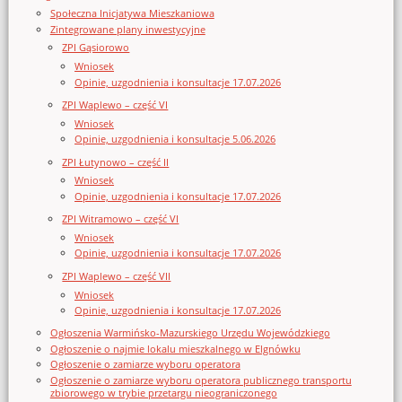
Społeczna Inicjatywa Mieszkaniowa
Zintegrowane plany inwestycyjne
ZPI Gąsiorowo
Wniosek
Opinie, uzgodnienia i konsultacje 17.07.2026
ZPI Waplewo – część VI
Wniosek
Opinie, uzgodnienia i konsultacje 5.06.2026
ZPI Łutynowo – część II
Wniosek
Opinie, uzgodnienia i konsultacje 17.07.2026
ZPI Witramowo – część VI
Wniosek
Opinie, uzgodnienia i konsultacje 17.07.2026
ZPI Waplewo – część VII
Wniosek
Opinie, uzgodnienia i konsultacje 17.07.2026
Ogłoszenia Warmińsko-Mazurskiego Urzędu Wojewódzkiego
Ogłoszenie o najmie lokalu mieszkalnego w Elgnówku
Ogłoszenie o zamiarze wyboru operatora
Ogłoszenie o zamiarze wyboru operatora publicznego transportu
zbiorowego w trybie przetargu nieograniczonego