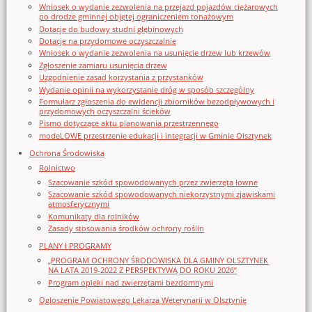
Wniosek o wydanie zezwolenia na przejazd pojazdów ciężarowych
po drodze gminnej objętej ograniczeniem tonażowym
Dotacje do budowy studni głębinowych
Dotacje na przydomowe oczyszczalnie
Wniosek o wydanie zezwolenia na usunięcie drzew lub krzewów
Zgłoszenie zamiaru usunięcia drzew
Uzgodnienie zasad korzystania z przystanków
Wydanie opinii na wykorzystanie dróg w sposób szczególny
Formularz zgłoszenia do ewidencji zbiorników bezodpływowych i
przydomowych oczyszczalni ścieków
Pismo dotyczące aktu planowania przestrzennego
modeLOWE przestrzenie edukacji i integracji w Gminie Olsztynek
Ochrona Środowiska
Rolnictwo
Szacowanie szkód spowodowanych przez zwierzęta łowne
Szacowanie szkód spowodowanych niekorzystnymi zjawiskami
atmosferycznymi
Komunikaty dla rolników
Zasady stosowania środków ochrony roślin
PLANY I PROGRAMY
„PROGRAM OCHRONY ŚRODOWISKA DLA GMINY OLSZTYNEK
NA LATA 2019-2022 Z PERSPEKTYWĄ DO ROKU 2026”
Program opieki nad zwierzętami bezdomnymi
Ogloszenie Powiatowego Lekarza Weterynarii w Olsztynie