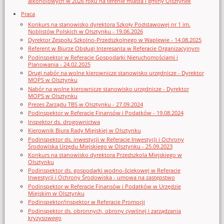
alkoholowych w 2026 roku na terenie miasta i gminy Olsztynek
Praca
Konkurs na stanowisko dyrektora Szkoły Podstawowej nr 1 im.
Noblistów Polskich w Olsztynku - 19.06.2026
Dyrektor Zespołu Szkolno-Przedszkolnego w Waplewie - 14.08.2025
Referent w Biurze Obsługi Interesanta w Referacie Organizacyjnym
Podinspektor w Referacie Gospodarki Nieruchomościami i
Planowania - 24.02.2025
Drugi nabór na wolne kierownicze stanowisko urzędnicze - Dyrektor
MOPS w Olsztynku
Nabór na wolne kierownicze stanowisko urzędnicze - Dyrektor
MOPS w Olsztynku
Prezes Zarządu TBS w Olsztynku - 27.09.2024
Podinspektor w Referacie Finansów i Podatków - 19.08.2024
Inspektor ds. drogownictwa
Kierownik Biura Rady Miejskiej w Olsztynku
Podinspektor ds. inwestycji w Referacie Inwestycji i Ochrony
Środowiska Urzędu Miejskiego w Olsztynku - 25.09.2023
Konkurs na stanowisko dyrektora Przedszkola Miejskiego w
Olsztynku
Podinspektor ds. gospodarki wodno-ściekowej w Referacie
Inwestycji i Ochrony Środowiska - umowa na zastępstwo
Podinspektor w Referacie Finansów i Podatków w Urzędzie
Miejskim w Olsztynku
Podinspektor/inspektor w Referacie Promocji
Podinspektor ds. obronnych, obrony cywilnej i zarządzania
kryzysowego