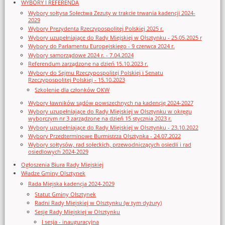
WYBORY I REFERENDA
Wybory sołtysa Sołectwa Zezuty w trakcie trwania kadencji 2024-
2029
Wybory Prezydenta Rzeczypospolitej Polskiej 2025 r.
Wybory uzupełniające do Rady Miejskiej w Olsztynku - 25.05.2025 r
Wybory do Parlamentu Europejskiego - 9 czerwca 2024 r.
Wybory samorządowe 2024 r. - 7.04.2024
Referendum zarządzone na dzień 15.10.2023 r.
Wybory do Sejmu Rzeczypospolitej Polskiej i Senatu
Rzeczypospolitej Polskiej - 15.10.2023
Szkolenie dla członków OKW
Wybory ławników sądów powszechnych na kadencję 2024-2027
Wybory uzupełniające do Rady Miejskiej w Olsztynku w okręgu
wyborczym nr 3 zarządzone na dzień 15 stycznia 2023 r.
Wybory uzupełniające do Rady Miejskiej w Olsztynku - 23.10.2022
Wybory Przedterminowe Burmistrza Olsztynka - 24.07.2022
Wybory sołtysów, rad sołeckich, przewodniczących osiedli i rad
osiedlowych 2024-2029
Ogłoszenia Biura Rady Miejskiej
Władze Gminy Olsztynek
Rada Miejska kadencja 2024-2029
Statut Gminy Olsztynek
Radni Rady Miejskiej w Olsztynku (w tym dyżury)
Sesje Rady Miejskiej w Olsztynku
I sesja - inauguracyjna