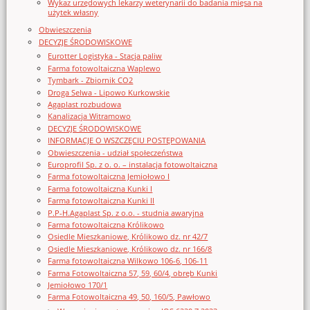
Wykaz urzędowych lekarzy weterynarii do badania mięsa na
użytek własny
Obwieszczenia
DECYZJE ŚRODOWISKOWE
Eurotter Logistyka - Stacja paliw
Farma fotowoltaiczna Waplewo
Tymbark - Zbiornik CO2
Droga Selwa - Lipowo Kurkowskie
Agaplast rozbudowa
Kanalizacja Witramowo
DECYZJE ŚRODOWISKOWE
INFORMACJE O WSZCZĘCIU POSTĘPOWANIA
Obwieszczenia - udział społeczeństwa
Europrofil Sp. z o. o. – instalacja fotowoltaiczna
Farma fotowoltaiczna Jemiołowo I
Farma fotowoltaiczna Kunki I
Farma fotowoltaiczna Kunki II
P.P-H.Agaplast Sp. z o.o. - studnia awaryjna
Farma fotowoltaiczna Królikowo
Osiedle Mieszkaniowe, Królikowo dz. nr 42/7
Osiedle Mieszkaniowe, Królikowo dz. nr 166/8
Farma fotowoltaiczna Wilkowo 106-6, 106-11
Farma Fotowoltaiczna 57, 59, 60/4, obręb Kunki
Jemiołowo 170/1
Farma Fotowoltaiczna 49, 50, 160/5, Pawłowo