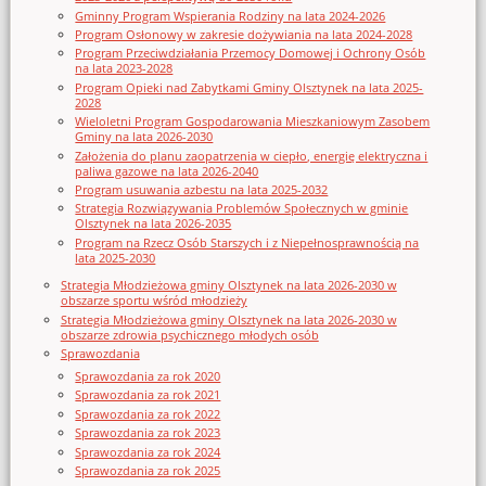
Gminny Program Wspierania Rodziny na lata 2024-2026
Program Osłonowy w zakresie dożywiania na lata 2024-2028
Program Przeciwdziałania Przemocy Domowej i Ochrony Osób
na lata 2023-2028
Program Opieki nad Zabytkami Gminy Olsztynek na lata 2025-
2028
Wieloletni Program Gospodarowania Mieszkaniowym Zasobem
Gminy na lata 2026-2030
Założenia do planu zaopatrzenia w ciepło, energię elektryczna i
paliwa gazowe na lata 2026-2040
Program usuwania azbestu na lata 2025-2032
Strategia Rozwiązywania Problemów Społecznych w gminie
Olsztynek na lata 2026-2035
Program na Rzecz Osób Starszych i z Niepełnosprawnością na
lata 2025-2030
Strategia Młodzieżowa gminy Olsztynek na lata 2026-2030 w
obszarze sportu wśród młodzieży
Strategia Młodzieżowa gminy Olsztynek na lata 2026-2030 w
obszarze zdrowia psychicznego młodych osób
Sprawozdania
Sprawozdania za rok 2020
Sprawozdania za rok 2021
Sprawozdania za rok 2022
Sprawozdania za rok 2023
Sprawozdania za rok 2024
Sprawozdania za rok 2025