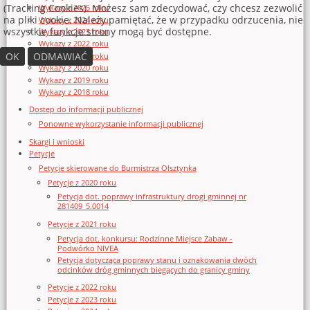
(Tracking Cookies). Możesz sam zdecydować, czy chcesz zezwolić
Wykazy z 2025 roku
na pliki cookie. Należy pamiętać, że w przypadku odrzucenia, nie
Wykazy z 2024 roku
wszystkie funkcje strony mogą być dostępne.
Wykazy z 2023 roku
Wykazy z 2022 roku
OK
ODMAWIAĆ
Wykazy z 2021 roku
Wykazy z 2020 roku
Wykazy z 2019 roku
Wykazy z 2018 roku
Dostęp do informacji publicznej
Ponowne wykorzystanie informacji publicznej
Skargi i wnioski
Petycje
Petycje skierowane do Burmistrza Olsztynka
Petycje z 2020 roku
Petycja dot. poprawy infrastruktury drogi gminnej nr
281409_5.0014
Petycje z 2021 roku
Petycja dot. konkursu: Rodzinne Miejsce Zabaw -
Podwórko NIVEA
Petycja dotycząca poprawy stanu i oznakowania dwóch
odcinków dróg gminnych biegących do granicy gminy
Petycje z 2022 roku
Petycje z 2023 roku