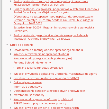
Podinspektor ds. obronnych, obrony cywilnej i zarządzania
kryzysowego - pełnomocnik ds. ochrony
Podinspektor ds. księgowości i podatku VAT w Referacie Finansów i
Podatków w Urzędzie Miejskim w Olsztynku
Oferta pracy na zastępstwo - podinspektor ds. drogownictwa w
Referacie Inwestycji i Ochrony Środowiska Urzędu Miejskiego w
Olsztynku - 26.07.2022
Zarządzenie nr 9/2009 - Regulamin naboru na wolne stanowiska
urzędnicze.
Podinspektor ds. gospodarki wodno–ściekowej w Referacie
Inwestycji i Ochrony Środowiska - 25.10.2022
Druki do pobrania
Oświadczenie o rocznej wartości sprzedanego alkoholu
Wniosek o zezwolenie na sprzedaz alkoholu
Wniosek o zakup węgla w cenie preferencyjnej
Fundusz Sołecki - dokumenty
Zmiana zadania funduszu sołeckiego
Wniosek o wydanie odpisu aktu urodzenia, małżeństwa lub zgonu
Przedłużenie terminu płatności z powodu COVID-19
Deklaracje podatkowe
Informacje podatkowe
Dofinansowanie kształcenia młodocianych pracowników
Kwestonariusz osobowy
Wniosek o udostępnienie informacji publicznej
PPF Wniosek o przyznanie prawa pomocy
Wniosek o wpis do ewidencji obiektów hotelarskich