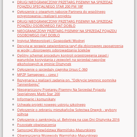
DRUGI NIEOGRANICZONY PRZETARG PISEMNY NA SPRZEDAŻ
POJAZDU SPECJALNEGO STAR 200 PM 18P
Ogłoszenie o otwartym naborze Partnera do wspólnego
przygotowania i realizacji projektu
DRUGI NIEOGRANICZONY PRZETARG PISEMNY NA SPRZEDAŻ
POJAZDU OSOBOWEGO FIAT DOBLO
NIEOGRANICZONY PRZETARG PISEMNY NA SPRZEDAŻ POJAZDU
OSOBOWEGO FIAT DOBLO
Instytut Meteorologii i Gospodarki Wodnej
Decyzja w sprawie zatwierdzenia taryf dla zbiorowego zaopatrzenia
w wodę i zbiorowego odprowadzania ścieków
Ogólny schemat procedury kontroli przestrzegania zasad i
warunków korzystania z zezwoleń na sprzedaż napojów
alkoholowych w gminie Olsztynek
Ogłoszenie o sprzedaży ciągnika Ursus C-360
MPZP Samagowo – czesc I
Rezygnacja z realizacji zadania pn. "Odkrycie tajemnic pomnika
Tannenbergu"
Nieograniczony Przetargu Pisemny Na Sprzedaż Pojazdu
Specjalnego Marki Star_200
Informacje i komunikaty
Uchwała projekt nowego ustroju szkolnego
Ogłoszenie o zebraniu mieszkańców Sołectwa Drwęck - wybory
sołtysa
Ogłoszenie o zamknięciu ul. Behringa na czas Dni Olsztynka 2016
Pozostałe obwieszczenia
Samorząd Województwa Warmińsko-Mazurskiego
Obwieszczenia Wojewody Warmińsko-Mazurskiego