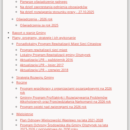
Pierwsze oświadczenie radnego
Na dzień zaprzestania pełnienia obowiązków
Na dzień rozwiązania stosunku pracy - 27.10.2025
Oświadczenia - 2026 rok
Oświadczenia za rok 2025
Raport o stanie Gminy
Plany, programy, strategie i ich wykonanie
Ponadlokalny Program Rewitalizacji Miast Sieci Cittaslow
Program rewitalizacji sieci miast
Lokalny Program Rewitalizacji gminy Olsztynek
Aktualizacja LPR – październik 2016
Aktualizacja LPR – lipiec 2017
Aktualizacja LPR – czerwiec 2018
Strategia Rozwoju Gminy
Roczne
Program współpracy z organizacjami pozarządowymi na 2026
rok
Gminny Program Profilaktyki i Rozwiązywania Problemów
Alkoholowych oraz Przeciwdziałania Narkomanii na 2026 rok
Program opieki nad zwierzętami na 2026 rok
Wieloletnie
Plan Odnowy Miejscowości Waplewo na lata 2021-2028
Program Ochrony Środowiska dla Gminy Olsztynek na lata
2023-2026 z perspektywą do 2030 roku