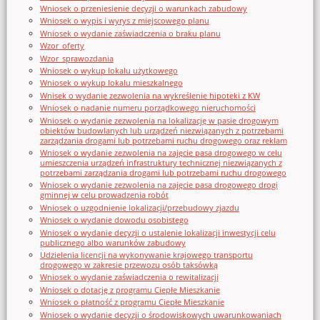
Wniosek o przeniesienie decyzji o warunkach zabudowy
Wniosek o wypis i wyrys z miejscowego planu
Wniosek o wydanie zaświadczenia o braku planu
Wzor_oferty
Wzor_sprawozdania
Wniosek o wykup lokalu użytkowego
Wniosek o wykup lokalu mieszkalnego
Wnisek o wydanie zezwolenia na wykreślenie hipoteki z KW
Wniosek o nadanie numeru porządkowego nieruchomości
Wniosek o wydanie zezwolenia na lokalizację w pasie drogowym
obiektów budowlanych lub urządzeń niezwiązanych z potrzebami
zarządzania drogami lub potrzebami ruchu drogowego oraz reklam
Wniosek o wydanie zezwolenia na zajęcie pasa drogowego w celu
umieszczenia urządzeń infrastruktury technicznej niezwiązanych z
potrzebami zarządzania drogami lub potrzebami ruchu drogowego
Wniosek o wydanie zezwolenia na zajęcie pasa drogowego drogi
gminnej w celu prowadzenia robót
Wniosek o uzgodnienie lokalizacji/przebudowy zjazdu
Wniosek o wydanie dowodu osobistego
Wniosek o wydanie decyzji o ustalenie lokalizacji inwestycji celu
publicznego albo warunków zabudowy
Udzielenia licencji na wykonywanie krajowego transportu
drogowego w zakresie przewozu osób taksówką
Wniosek o wydanie zaświadczenia o rewitalizacji
Wniosek o dotację z programu Ciepłe Mieszkanie
Wniosek o płatność z programu Ciepłe Mieszkanie
Wniosek o wydanie decyzji o środowiskowych uwarunkowaniach