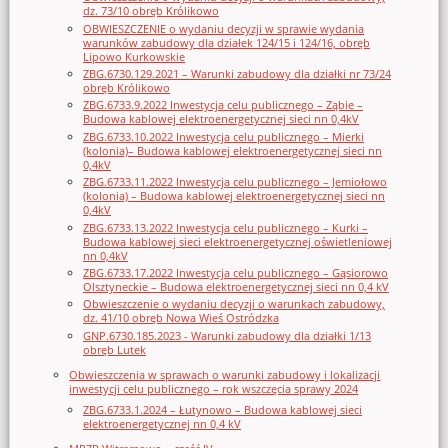
dz. 73/10 obręb Królikowo
OBWIESZCZENIE o wydaniu decyzji w sprawie wydania
warunków zabudowy dla działek 124/15 i 124/16, obręb
Lipowo Kurkowskie
ZBG.6730.129.2021 – Warunki zabudowy dla działki nr 73/24
obręb Królikowo
ZBG.6733.9.2022 Inwestycja celu publicznego – Ząbie –
Budowa kablowej elektroenergetycznej sieci nn 0,4kV
ZBG.6733.10.2022 Inwestycja celu publicznego – Mierki
(kolonia)– Budowa kablowej elektroenergetycznej sieci nn
0,4kV
ZBG.6733.11.2022 Inwestycja celu publicznego – Jemiołowo
(kolonia) – Budowa kablowej elektroenergetycznej sieci nn
0,4kV
ZBG.6733.13.2022 Inwestycja celu publicznego – Kurki –
Budowa kablowej sieci elektroenergetycznej oświetleniowej
nn 0,4kV
ZBG.6733.17.2022 Inwestycja celu publicznego – Gąsiorowo
Olsztyneckie – Budowa elektroenergetycznej sieci nn 0,4 kV
Obwieszczenie o wydaniu decyzji o warunkach zabudowy,
dz. 41/10 obręb Nowa Wieś Ostródzka
GNP.6730.185.2023 - Warunki zabudowy dla działki 1/13
obręb Lutek
Obwieszczenia w sprawach o warunki zabudowy i lokalizacji
inwestycji celu publicznego – rok wszczęcia sprawy 2024
ZBG.6733.1.2024 – Łutynowo – Budowa kablowej sieci
elektroenergetycznej nn 0,4 kV