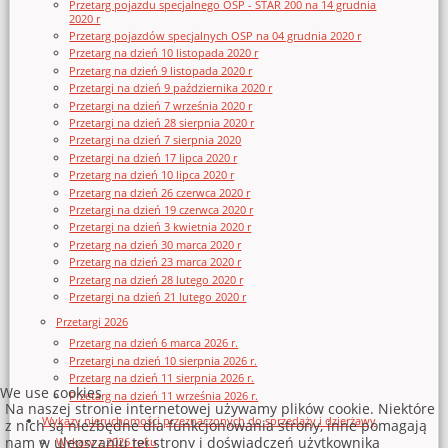
Przetarg pojazdu specjalnego OSP - STAR 200 na 14 grudnia
2020 r
Przetarg pojazdów specjalnych OSP na 04 grudnia 2020 r
Przetarg na dzień 10 listopada 2020 r
Przetarg na dzień 9 listopada 2020 r
Przetargi na dzień 9 października 2020 r
Przetargi na dzień 7 września 2020 r
Przetargi na dzień 28 sierpnia 2020 r
Przetargi na dzień 7 sierpnia 2020
Przetargi na dzień 17 lipca 2020 r
Przetarg na dzień 10 lipca 2020 r
Przetarg na dzień 26 czerwca 2020 r
Przetargi na dzień 19 czerwca 2020 r
Przetargi na dzień 3 kwietnia 2020 r
Przetarg na dzień 30 marca 2020 r
Przetarg na dzień 23 marca 2020 r
Przetarg na dzień 28 lutego 2020 r
Przetargi na dzień 21 lutego 2020 r
Przetargi 2026
Przetarg na dzień 6 marca 2026 r.
Przetargi na dzień 10 sierpnia 2026 r.
Przetarg na dzień 11 sierpnia 2026 r.
We use cookies
Przetarg na dzień 11 września 2026 r.
Na naszej stronie internetowej używamy plików cookie. Niektóre
Wykazy nieruchomości przeznaczonych do sprzedaży i dzierżawy
z nich są niezbędne dla funkcjonowania strony, inne pomagają
nam w ulepszaniu tej strony i doświadczeń użytkownika
Wykazy z 2026 roku