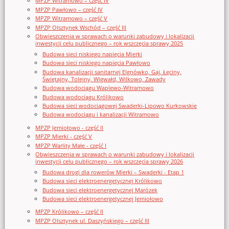
MPZP Witramowo – część IV
MPZP Pawłowo – część IV
MPZP Witramowo – część V
MPZP Olsztynek Wschód – część III
Obwieszczenia w sprawach o warunki zabudowy i lokalizacji
inwestycji celu publicznego – rok wszczęcia sprawy 2025
Budowa sieci niskiego napięcia Mierki
Budowa sieci niskiego napięcia Pawłowo
Budowa kanalizacji sanitarnej Elgnówko, Gaj, Łęciny,
Świętajny, Tolejny, Wigwałd, Wilkowo, Zawady
Budowa wodociągu Waplewo-Witramowo
Budowa wodociągu Królikowo
Budowa sieci wodociągowej Swaderki-Lipowo Kurkowskie
Budowa wodociągu i kanalizacji Witramowo
MPZP Jemiołowo - część II
MPZP Mierki - część V
MPZP Warlity Małe - część I
Obwieszczenia w sprawach o warunki zabudowy i lokalizacji
inwestycji celu publicznego – rok wszczęcia sprawy 2026
Budowa drogi dla rowerów Mierki – Swaderki - Etap 1
Budowa sieci elektroenergetycznej Królikowo
Budowa sieci elektroenergetycznej Marózek
Budowa sieci elektroenergetycznej Jemiołowo
MPZP Królikowo – część II
MPZP Olsztynek ul. Daszyńskiego – część III