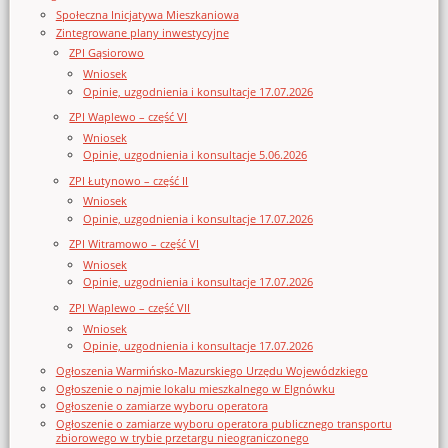
Społeczna Inicjatywa Mieszkaniowa
Zintegrowane plany inwestycyjne
ZPI Gąsiorowo
Wniosek
Opinie, uzgodnienia i konsultacje 17.07.2026
ZPI Waplewo – część VI
Wniosek
Opinie, uzgodnienia i konsultacje 5.06.2026
ZPI Łutynowo – część II
Wniosek
Opinie, uzgodnienia i konsultacje 17.07.2026
ZPI Witramowo – część VI
Wniosek
Opinie, uzgodnienia i konsultacje 17.07.2026
ZPI Waplewo – część VII
Wniosek
Opinie, uzgodnienia i konsultacje 17.07.2026
Ogłoszenia Warmińsko-Mazurskiego Urzędu Wojewódzkiego
Ogłoszenie o najmie lokalu mieszkalnego w Elgnówku
Ogłoszenie o zamiarze wyboru operatora
Ogłoszenie o zamiarze wyboru operatora publicznego transportu
zbiorowego w trybie przetargu nieograniczonego