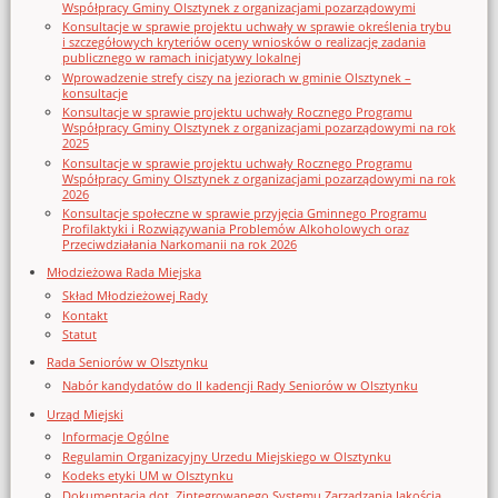
Współpracy Gminy Olsztynek z organizacjami pozarządowymi
Konsultacje w sprawie projektu uchwały w sprawie określenia trybu
i szczegółowych kryteriów oceny wniosków o realizację zadania
publicznego w ramach inicjatywy lokalnej
Wprowadzenie strefy ciszy na jeziorach w gminie Olsztynek –
konsultacje
Konsultacje w sprawie projektu uchwały Rocznego Programu
Współpracy Gminy Olsztynek z organizacjami pozarządowymi na rok
2025
Konsultacje w sprawie projektu uchwały Rocznego Programu
Współpracy Gminy Olsztynek z organizacjami pozarządowymi na rok
2026
Konsultacje społeczne w sprawie przyjęcia Gminnego Programu
Profilaktyki i Rozwiązywania Problemów Alkoholowych oraz
Przeciwdziałania Narkomanii na rok 2026
Młodzieżowa Rada Miejska
Skład Młodzieżowej Rady
Kontakt
Statut
Rada Seniorów w Olsztynku
Nabór kandydatów do II kadencji Rady Seniorów w Olsztynku
Urząd Miejski
Informacje Ogólne
Regulamin Organizacyjny Urzedu Miejskiego w Olsztynku
Kodeks etyki UM w Olsztynku
Dokumentacja dot. Zintegrowanego Systemu Zarządzania Jakością