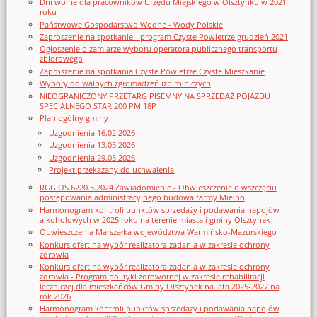
Dni wolne dla pracowników Urzędu Miejskiego w Olsztynku w 2021
roku
Państwowe Gospodarstwo Wodne - Wody Polskie
Zaproszenie na spotkanie - program Czyste Powietrze grudzień 2021
Ogłoszenie o zamiarze wyboru operatora publicznego transportu
zbiorowego
Zaproszenie na spotkania Czyste Powietrze Czyste Mieszkanie
Wybory do walnych zgromadzeń izb rolniczych
NIEOGRANICZONY PRZETARG PISEMNY NA SPRZEDAŻ POJAZDU
SPECJALNEGO STAR 200 PM 18P
Plan ogólny gminy
Uzgodnienia 16.02.2026
Uzgodnienia 13.05.2026
Uzgodnienia 29.05.2026
Projekt przekazany do uchwalenia
RGGIOŚ.6220.5.2024 Zawiadomienie - Obwieszczenie o wszczęciu
postępowania administracyjnego budowa farmy Mielno
Harmonogram kontroli punktów sprzedaży i podawania napojów
alkoholowych w 2025 roku na terenie miasta i gminy Olsztynek
Obwieszczenia Marszałka województwa Warmińsko-Mazurskiego
Konkurs ofert na wybór realizatora zadania w zakresie ochrony
zdrowia
Konkurs ofert na wybór realizatora zadania w zakresie ochrony
zdrowia - Program polityki zdrowotnej w zakresie rehabilitacji
leczniczej dla mieszkańców Gminy Olsztynek na lata 2025-2027 na
rok 2026
Harmonogram kontroli punktów sprzedaży i podawania napojów