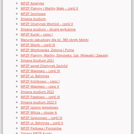
MPZP Ameryka
MPZP Platyny i Warlity Małe – część II
MPZP Sportowa
Zmiana studium
MPZP Olsztynek Wschód – część II
Zmiana studium – drugie wyłożenie
MPZP Kunki – czesc I
Warunki zabudowy dla dz. 380 obręb Mierki
MPZP Mierki – część III
MPZP Mierkowska, Zielona i Polna
MPZP Platyny, Warlity, Elgnówko, Gaj, Wigwałd i Zawady
Zmiana Studium 2021
MPZP węzeł Olsztynek Zachód
MPZP Waplewo – część IV
MPZP ul. Behringa
MPZP Królikowo – czesc I
MPZP Waplewo – czesc V
Zmiana studium 2022
MPZP Pawłowo – część III
Zmiana studium 2022 II
MPZP jezioro Jemiołowo
MPZP Wilcza – obszar A
MPZP Gąsiorowo – część III
MPZP ul. Behringa – część II
MPZP Perłowa i Pionierów
Zmiana MPZP Kunki