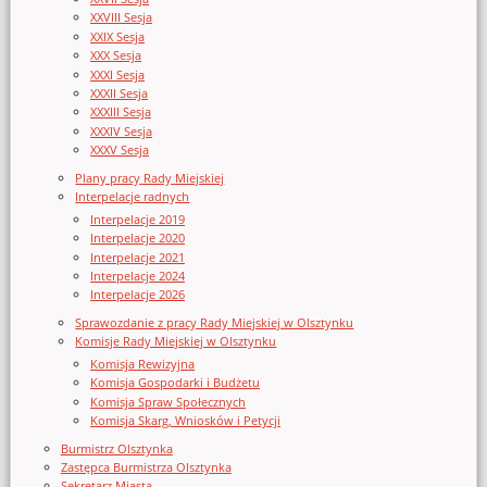
XXVIII Sesja
XXIX Sesja
XXX Sesja
XXXI Sesja
XXXII Sesja
XXXIII Sesja
XXXIV Sesja
XXXV Sesja
Plany pracy Rady Miejskiej
Interpelacje radnych
Interpelacje 2019
Interpelacje 2020
Interpelacje 2021
Interpelacje 2024
Interpelacje 2026
Sprawozdanie z pracy Rady Miejskiej w Olsztynku
Komisje Rady Miejskiej w Olsztynku
Komisja Rewizyjna
Komisja Gospodarki i Budżetu
Komisja Spraw Społecznych
Komisja Skarg, Wniosków i Petycji
Burmistrz Olsztynka
Zastępca Burmistrza Olsztynka
Sekretarz Miasta