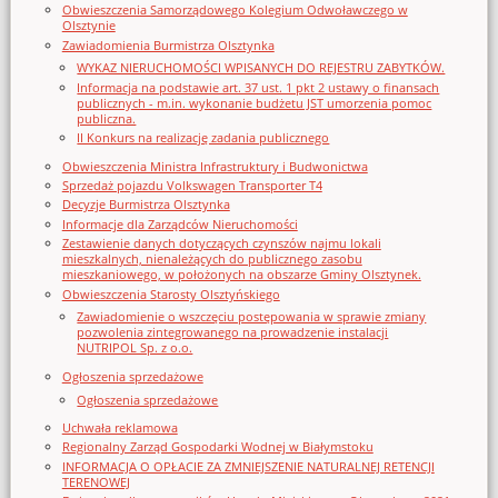
Obwieszczenia Samorządowego Kolegium Odwoławczego w
Olsztynie
Zawiadomienia Burmistrza Olsztynka
WYKAZ NIERUCHOMOŚCI WPISANYCH DO REJESTRU ZABYTKÓW.
Informacja na podstawie art. 37 ust. 1 pkt 2 ustawy o finansach
publicznych - m.in. wykonanie budżetu JST umorzenia pomoc
publiczna.
II Konkurs na realizację zadania publicznego
Obwieszczenia Ministra Infrastruktury i Budwonictwa
Sprzedaż pojazdu Volkswagen Transporter T4
Decyzje Burmistrza Olsztynka
Informacje dla Zarządców Nieruchomości
Zestawienie danych dotyczących czynszów najmu lokali
mieszkalnych, nienależących do publicznego zasobu
mieszkaniowego, w położonych na obszarze Gminy Olsztynek.
Obwieszczenia Starosty Olsztyńskiego
Zawiadomienie o wszczęciu postępowania w sprawie zmiany
pozwolenia zintegrowanego na prowadzenie instalacji
NUTRIPOL Sp. z o.o.
Ogłoszenia sprzedażowe
Ogłoszenia sprzedażowe
Uchwała reklamowa
Regionalny Zarząd Gospodarki Wodnej w Białymstoku
INFORMACJA O OPŁACIE ZA ZMNIEJSZENIE NATURALNEJ RETENCJI
TERENOWEJ