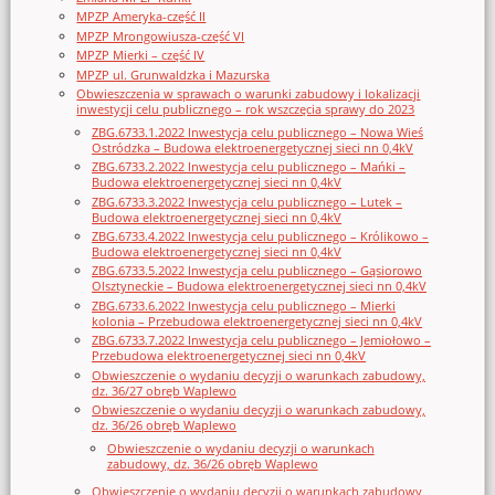
MPZP Ameryka-część II
MPZP Mrongowiusza-część VI
MPZP Mierki – część IV
MPZP ul. Grunwaldzka i Mazurska
Obwieszczenia w sprawach o warunki zabudowy i lokalizacji
inwestycji celu publicznego – rok wszczęcia sprawy do 2023
ZBG.6733.1.2022 Inwestycja celu publicznego – Nowa Wieś
Ostródzka – Budowa elektroenergetycznej sieci nn 0,4kV
ZBG.6733.2.2022 Inwestycja celu publicznego – Mańki –
Budowa elektroenergetycznej sieci nn 0,4kV
ZBG.6733.3.2022 Inwestycja celu publicznego – Lutek –
Budowa elektroenergetycznej sieci nn 0,4kV
ZBG.6733.4.2022 Inwestycja celu publicznego – Królikowo –
Budowa elektroenergetycznej sieci nn 0,4kV
ZBG.6733.5.2022 Inwestycja celu publicznego – Gąsiorowo
Olsztyneckie – Budowa elektroenergetycznej sieci nn 0,4kV
ZBG.6733.6.2022 Inwestycja celu publicznego – Mierki
kolonia – Przebudowa elektroenergetycznej sieci nn 0,4kV
ZBG.6733.7.2022 Inwestycja celu publicznego – Jemiołowo –
Przebudowa elektroenergetycznej sieci nn 0,4kV
Obwieszczenie o wydaniu decyzji o warunkach zabudowy,
dz. 36/27 obręb Waplewo
Obwieszczenie o wydaniu decyzji o warunkach zabudowy,
dz. 36/26 obręb Waplewo
Obwieszczenie o wydaniu decyzji o warunkach
zabudowy, dz. 36/26 obręb Waplewo
Obwieszczenie o wydaniu decyzji o warunkach zabudowy,