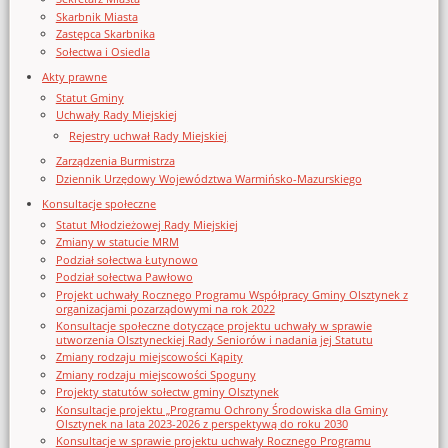
Skarbnik Miasta
Zastępca Skarbnika
Sołectwa i Osiedla
Akty prawne
Statut Gminy
Uchwały Rady Miejskiej
Rejestry uchwał Rady Miejskiej
Zarządzenia Burmistrza
Dziennik Urzędowy Województwa Warmińsko-Mazurskiego
Konsultacje społeczne
Statut Młodzieżowej Rady Miejskiej
Zmiany w statucie MRM
Podział sołectwa Łutynowo
Podział sołectwa Pawłowo
Projekt uchwały Rocznego Programu Współpracy Gminy Olsztynek z
organizacjami pozarządowymi na rok 2022
Konsultacje społeczne dotyczące projektu uchwały w sprawie
utworzenia Olsztyneckiej Rady Seniorów i nadania jej Statutu
Zmiany rodzaju miejscowości Kąpity
Zmiany rodzaju miejscowości Spoguny
Projekty statutów sołectw gminy Olsztynek
Konsultacje projektu „Programu Ochrony Środowiska dla Gminy
Olsztynek na lata 2023-2026 z perspektywą do roku 2030
Konsultacje w sprawie projektu uchwały Rocznego Programu