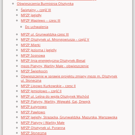
Obwieszczenia Burmistrza Olsztynka
Świętajny – część III
MPZP Jagiełły
MPZP Waplewo – czesc III
Do uchwalenia
MPZP ul. Grunwaldzka-czesc III
MPZP Olsztynek ul. Mrongowiusza – część V
MPZP Mierki
MPZP Jeziorna i Jagielly
MPZP Sosnowa
MPZP linia energetyczna Olsztynek-Biesal
mpzp Platyny, Warlity Małe - obwieszczenie
MPZP Świerkocin
Obwieszczenie w sprawie projektu zmiany mpzp m. Olsztynek
ul. Słoneczna
MPZP Lipowo Kurkowskie – czesc II
MPZP Jemiołowo – część II
MPZP ul. Leśna do węzła Olsztynek Wschód
MPZP Platyny, Warlity, Wigwałd, Gaj, Drwęck
MPZP Łutynowo
MPZP Pawłowo
MPZP Jagielly, Strazacka, Grunwaldzka, Mazurska, Warszawska
MPZP Platyny i Warlity Małe
MPZP Olsztynek ul. Poranna
MPZP Słoneczna