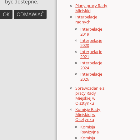
być dostępne.
Plany pracy Rady
Miejskiej
OK
ODMAWIAĆ
Interpelacje
radnych
Interpelacje
2019
Interpelacje
2020
Interpelacje
2021
Interpelacje
2024
Interpelacje
2026
Sprawozdanie z
pracy Rady
Miejskiej w
Olsztynku
Komisje Rady
Miejskiej w
Olsztynku
Komisja
Rewizyjna
Komisja