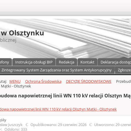
S
 w Olsztynku
blicznej
efony
Instrukcja obsługi BIP
Redakcja
Kontakt
Deklaracja dostę
Zintegrowany System Zarządzania oraz System Antykorupcyjny
Zgłosze
a)
zawartości
tutaj:
MENU
Ochrona Środowiska
DECYZJE ŚRODOWISKOWE
Przebudo
 Mątki - Olsztynek
udowa napowietrznej linii WN 110 kV relacji Olsztyn Mąt
owa napowietrznej linii WN 110 kV relacji Olsztyn Mątki - Olsztynek
góły
sław Juszczyk
Opublikowano: 29 czerwiec 2026
Utworzono: 29 czerw
Odsłony: 333