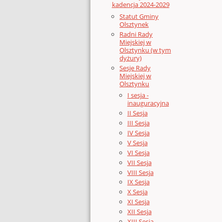
kadencja 2024-2029
Statut Gminy
Olsztynek
Radni Rady
Miejskiej w
Olsztynku (w tym
dyżury)
Sesje Rady
Miejskiej w
Olsztynku
I sesja -
inauguracyjna
II Sesja
III Sesja
IV Sesja
V Sesja
VI Sesja
VII Sesja
VIII Sesja
IX Sesja
X Sesja
XI Sesja
XII Sesja
XIII Sesja