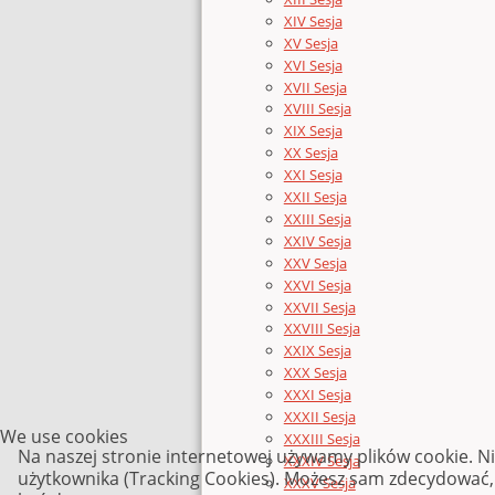
XIV Sesja
XV Sesja
XVI Sesja
XVII Sesja
XVIII Sesja
XIX Sesja
XX Sesja
XXI Sesja
XXII Sesja
XXIII Sesja
XXIV Sesja
XXV Sesja
XXVI Sesja
XXVII Sesja
XXVIII Sesja
XXIX Sesja
XXX Sesja
XXXI Sesja
XXXII Sesja
We use cookies
XXXIII Sesja
Na naszej stronie internetowej używamy plików cookie. N
XXXIV Sesja
użytkownika (Tracking Cookies). Możesz sam zdecydować, c
XXXV Sesja