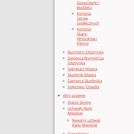
Gospodarki i
Budżetu
Komisja
Spraw
Społecznych
Komisja
Skarg,
Wniosków i
Petycji
Burmistrz Olsztynka
Zastępca Burmistrza
Olsztynka
Sekretarz Miasta
Skarbnik Miasta
Zastępca Skarbnika
Sołectwa i Osiedla
Akty prawne
Statut Gminy
Uchwały Rady
Miejskiej
Rejestry uchwał
Rady Miejskiej
Zarządzenia