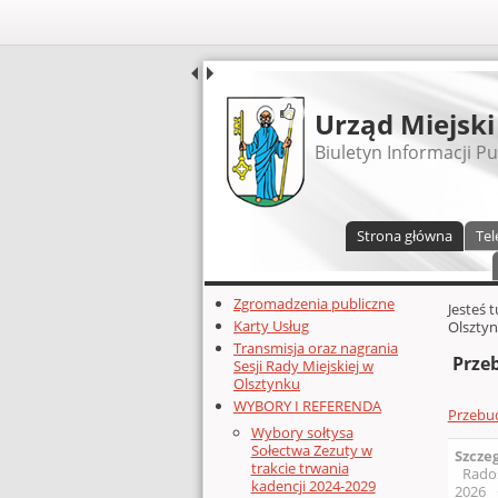
UDOSTĘPNIJ
Urząd Miejski
Biuletyn Informacji Pu
Menu główne
Strona główna
Tel
Dodatkowe zasoby (lewa kolumn
Zgromadzenia publiczne
Głównej 
Jesteś 
Karty Usług
Olsztyn
Transmisja oraz nagrania
Przeb
Sesji Rady Miejskiej w
Olsztynku
WYBORY I REFERENDA
Przebud
Wybory sołtysa
Sołectwa Zezuty w
Szcze
trakcie trwania
Rado
kadencji 2024-2029
2026