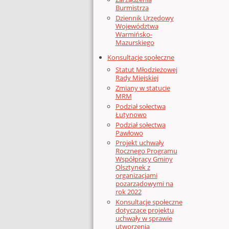
Burmistrza
Dziennik Urzędowy
Województwa
Warmińsko-
Mazurskiego
Konsultacje społeczne
Statut Młodzieżowej
Rady Miejskiej
Zmiany w statucie
MRM
Podział sołectwa
Łutynowo
Podział sołectwa
Pawłowo
Projekt uchwały
Rocznego Programu
Współpracy Gminy
Olsztynek z
organizacjami
pozarządowymi na
rok 2022
Konsultacje społeczne
dotyczące projektu
uchwały w sprawie
utworzenia