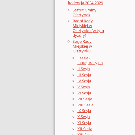
kadencja 2024-2029
Statut Gminy
Olsztynek
Radni Rady
Miejskiej w
Olsztynku (w tym
dyżury)
Sesje Rady
Miejskiej w
Olsztynku
I sesja -
inauguracyjna
II Sesja
III Sesja
IV Sesja
V Sesja
VI Sesja
VII Sesja
VIII Sesja
IX Sesja
X Sesja
XI Sesja
XII Sesja
XIII Sesja