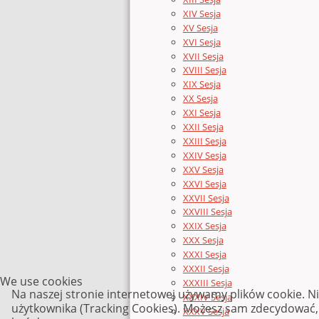
XIV Sesja
XV Sesja
XVI Sesja
XVII Sesja
XVIII Sesja
XIX Sesja
XX Sesja
XXI Sesja
XXII Sesja
XXIII Sesja
XXIV Sesja
XXV Sesja
XXVI Sesja
XXVII Sesja
XXVIII Sesja
XXIX Sesja
XXX Sesja
XXXI Sesja
XXXII Sesja
We use cookies
XXXIII Sesja
Na naszej stronie internetowej używamy plików cookie. N
XXXIV Sesja
użytkownika (Tracking Cookies). Możesz sam zdecydować, c
XXXV Sesja