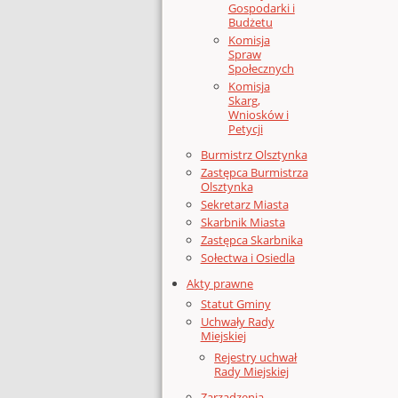
Gospodarki i
Budżetu
Komisja
Spraw
Społecznych
Komisja
Skarg,
Wniosków i
Petycji
Burmistrz Olsztynka
Zastępca Burmistrza
Olsztynka
Sekretarz Miasta
Skarbnik Miasta
Zastępca Skarbnika
Sołectwa i Osiedla
Akty prawne
Statut Gminy
Uchwały Rady
Miejskiej
Rejestry uchwał
Rady Miejskiej
Zarządzenia