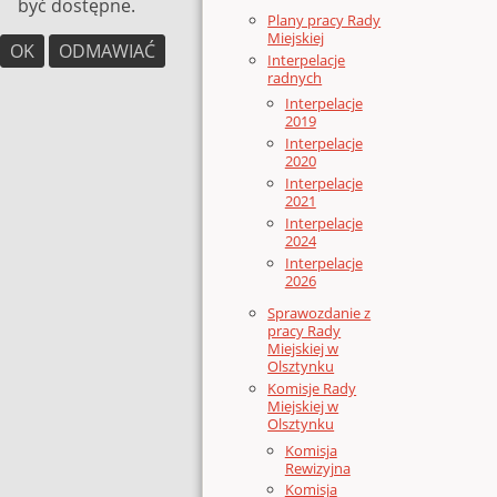
być dostępne.
Plany pracy Rady
Miejskiej
OK
ODMAWIAĆ
Interpelacje
radnych
Interpelacje
2019
Interpelacje
2020
Interpelacje
2021
Interpelacje
2024
Interpelacje
2026
Sprawozdanie z
pracy Rady
Miejskiej w
Olsztynku
Komisje Rady
Miejskiej w
Olsztynku
Komisja
Rewizyjna
Komisja