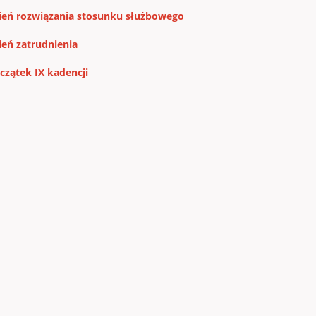
ień rozwiązania stosunku służbowego
ień zatrudnienia
czątek IX kadencji