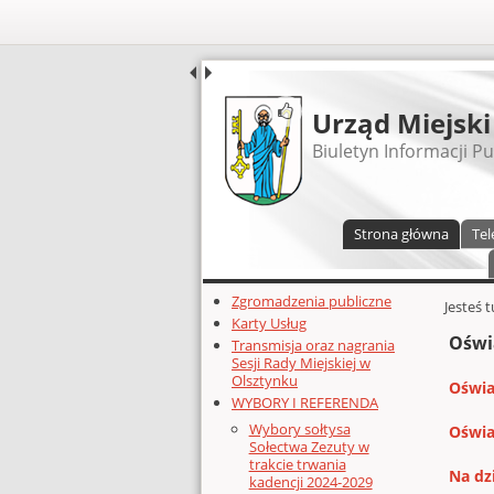
UDOSTĘPNIJ
Urząd Miejski
Biuletyn Informacji Pu
Menu główne
Strona główna
Tel
Dodatkowe zasoby (lewa kolumn
Zgromadzenia publiczne
Głównej 
Jesteś 
Karty Usług
Oświ
Transmisja oraz nagrania
Sesji Rady Miejskiej w
Olsztynku
Oświa
WYBORY I REFERENDA
Wybory sołtysa
Oświa
Sołectwa Zezuty w
trakcie trwania
Na dz
kadencji 2024-2029