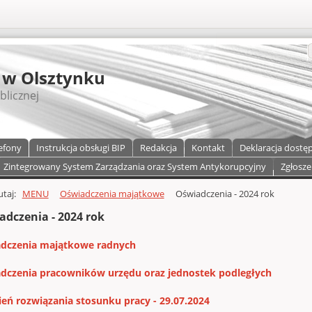
S
 w Olsztynku
blicznej
efony
Instrukcja obsługi BIP
Redakcja
Kontakt
Deklaracja dostę
Zintegrowany System Zarządzania oraz System Antykorupcyjny
Zgłosze
a)
zawartości
tutaj:
MENU
Oświadczenia majątkowe
Oświadczenia - 2024 rok
adczenia - 2024 rok
dczenia majątkowe radnych
dczenia pracowników urzędu oraz jednostek podległych
ień rozwiązania stosunku pracy - 29.07.2024