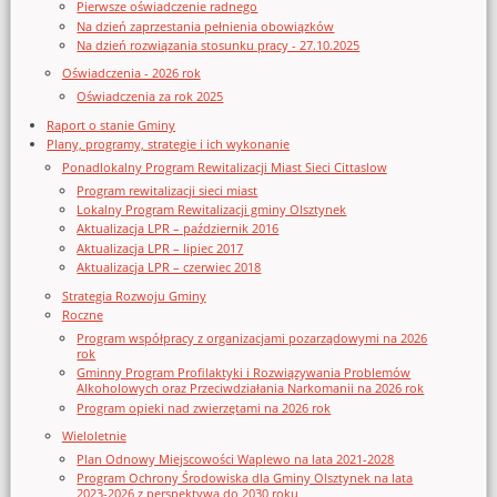
Pierwsze oświadczenie radnego
Na dzień zaprzestania pełnienia obowiązków
Na dzień rozwiązania stosunku pracy - 27.10.2025
Oświadczenia - 2026 rok
Oświadczenia za rok 2025
Raport o stanie Gminy
Plany, programy, strategie i ich wykonanie
Ponadlokalny Program Rewitalizacji Miast Sieci Cittaslow
Program rewitalizacji sieci miast
Lokalny Program Rewitalizacji gminy Olsztynek
Aktualizacja LPR – październik 2016
Aktualizacja LPR – lipiec 2017
Aktualizacja LPR – czerwiec 2018
Strategia Rozwoju Gminy
Roczne
Program współpracy z organizacjami pozarządowymi na 2026
rok
Gminny Program Profilaktyki i Rozwiązywania Problemów
Alkoholowych oraz Przeciwdziałania Narkomanii na 2026 rok
Program opieki nad zwierzętami na 2026 rok
Wieloletnie
Plan Odnowy Miejscowości Waplewo na lata 2021-2028
Program Ochrony Środowiska dla Gminy Olsztynek na lata
2023-2026 z perspektywą do 2030 roku