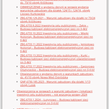
dz. 73/10 obręb Królikowo
OBWIESZCZENIE o wydaniu decyzji w sprawie wydania
warunków zabudowy dla działek 124/15 i 124/16, obręb
Lipowo Kurkowskie
ZBG.6730.129.2021 – Warunki zabudowy dla działki nr 73/24
obręb Królikowo
ZBG.6733.9.2022 Inwestycja celu publicznego – Ząbie –
Budowa kablowej elektroenergetycznej sieci nn 0,4kV
ZBG.6733.10.2022 Inwestycja celu publicznego – Mierki
(kolonia)– Budowa kablowej elektroenergetycznej sieci nn
0,4kV
ZBG.6733.11.2022 Inwestycja celu publicznego – Jemiołowo
(kolonia) – Budowa kablowej elektroenergetycznej sieci nn
0,4kV
ZBG.6733.13.2022 Inwestycja celu publicznego – Kurki –
Budowa kablowej sieci elektroenergetycznej oświetleniowej
nn 0,4kV
ZBG.6733.17.2022 Inwestycja celu publicznego – Gąsiorowo
Olsztyneckie – Budowa elektroenergetycznej sieci nn 0,4 kV
Obwieszczenie o wydaniu decyzji o warunkach zabudowy,
dz. 41/10 obręb Nowa Wieś Ostródzka
GNP.6730.185.2023 - Warunki zabudowy dla działki 1/13
obręb Lutek
Obwieszczenia w sprawach o warunki zabudowy i lokalizacji
inwestycji celu publicznego – rok wszczęcia sprawy 2024
ZBG.6733.1.2024 – Łutynowo – Budowa kablowej sieci
elektroenergetycznej nn 0,4 kV