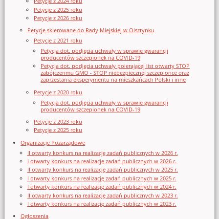
Petycje z 2024 roku
Petycje z 2025 roku
Petycje z 2026 roku
Petycje skierowane do Rady Miejskiej w Olsztynku
Petycje z 2021 roku
Petycja dot. podjęcia uchwały w sprawie gwarancji
producentów szczepionek na COVID-19
Petycja dot. podjęcia uchwały poierającej list otwarty STOP
zabójczenmu GMO - STOP niebezpiecznej szczepionce oraz
zaprzestania eksperymentu na mieszkańcach Polski i inne
Petycje z 2020 roku
Petycja dot. podjęcia uchwały w sprawie gwarancji
producentów szczepionek na COVID-19
Petycje z 2023 roku
Petycje z 2025 roku
Organizacje Pozarządowe
II otwarty konkurs na realizację zadań publicznych w 2026 r.
I otwarty konkurs na realizację zadań publicznych w 2026 r.
II otwarty konkurs na realizację zadań publicznych w 2025 r.
I otwarty konkurs na realizację zadań publicznych w 2025 r.
I otwarty konkurs na realizację zadań publicznych w 2024 r.
II otwarty konkurs na realizację zadań publicznych w 2023 r.
I otwarty konkurs na realizację zadań publicznych w 2023 r.
Ogłoszenia