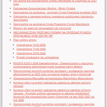
Dni wolne dla pracowników Urzędu Miejskiego w Olsztynku w 2021
roku
Państwowe Gospodarstwo Wodne - Wody Polskie
Zaproszenie na spotkanie - program Czyste Powietrze grudzień 2021
Ogłoszenie o zamiarze wyboru operatora publicznego transportu
zbiorowego
Zaproszenie na spotkania Czyste Powietrze Czyste Mieszkanie
Wybory do walnych zgromadzeń izb rolniczych
NIEOGRANICZONY PRZETARG PISEMNY NA SPRZEDAŻ POJAZDU
SPECJALNEGO STAR 200 PM 18P
Plan ogólny gminy
Uzgodnienia 16.02.2026
Uzgodnienia 13.05.2026
Uzgodnienia 29.05.2026
Projekt przekazany do uchwalenia
RGGIOŚ.6220.5.2024 Zawiadomienie - Obwieszczenie o wszczęciu
postępowania administracyjnego budowa farmy Mielno
Harmonogram kontroli punktów sprzedaży i podawania napojów
alkoholowych w 2025 roku na terenie miasta i gminy Olsztynek
Obwieszczenia Marszałka województwa Warmińsko-Mazurskiego
Konkurs ofert na wybór realizatora zadania w zakresie ochrony
zdrowia
Konkurs ofert na wybór realizatora zadania w zakresie ochrony
zdrowia - Program polityki zdrowotnej w zakresie rehabilitacji
leczniczej dla mieszkańców Gminy Olsztynek na lata 2025-2027 na
rok 2026
Harmonogram kontroli punktów sprzedaży i podawania napojów