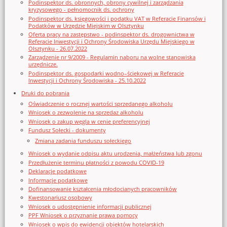
Podinspektor ds. obronnych, obrony cywilnej i zarządzania
kryzysowego - pełnomocnik ds. ochrony
Podinspektor ds. księgowości i podatku VAT w Referacie Finansów i
Podatków w Urzędzie Miejskim w Olsztynku
Oferta pracy na zastępstwo - podinspektor ds. drogownictwa w
Referacie Inwestycji i Ochrony Środowiska Urzędu Miejskiego w
Olsztynku - 26.07.2022
Zarządzenie nr 9/2009 - Regulamin naboru na wolne stanowiska
urzędnicze.
Podinspektor ds. gospodarki wodno–ściekowej w Referacie
Inwestycji i Ochrony Środowiska - 25.10.2022
Druki do pobrania
Oświadczenie o rocznej wartości sprzedanego alkoholu
Wniosek o zezwolenie na sprzedaz alkoholu
Wniosek o zakup węgla w cenie preferencyjnej
Fundusz Sołecki - dokumenty
Zmiana zadania funduszu sołeckiego
Wniosek o wydanie odpisu aktu urodzenia, małżeństwa lub zgonu
Przedłużenie terminu płatności z powodu COVID-19
Deklaracje podatkowe
Informacje podatkowe
Dofinansowanie kształcenia młodocianych pracowników
Kwestonariusz osobowy
Wniosek o udostępnienie informacji publicznej
PPF Wniosek o przyznanie prawa pomocy
Wniosek o wpis do ewidencji obiektów hotelarskich