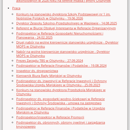
alkoholowych w 2026 roku na terenie miasta i gminy Olsztynek
Praca
Konkurs na stanowisko dyrektora Szkoły Podstawowej nr 1 im.
Noblistów Polskich w Olsztynku - 19.06.2026
Dyrektor Zespołu Szkolno-Przedszkolnego w Waplewie - 14.08.2025
Referent w Biurze Obsługi Interesanta w Referacie Organizacyjnym
Podinspektor w Referacie Gospodarki Nieruchomościami i
Planowania - 24.02.2025
Drugi nabór na wolne kierownicze stanowisko urzędnicze - Dyrektor
MOPS w Olsztynku
Nabór na wolne kierownicze stanowisko urzędnicze - Dyrektor
MOPS w Olsztynku
Prezes Zarządu TBS w Olsztynku - 27.09.2024
Podinspektor w Referacie Finansów i Podatków - 19.08.2024
Inspektor ds. drogownictwa
Kierownik Biura Rady Miejskiej w Olsztynku
Podinspektor ds. inwestycji w Referacie Inwestycji i Ochrony
Środowiska Urzędu Miejskiego w Olsztynku - 25.09.2023
Konkurs na stanowisko dyrektora Przedszkola Miejskiego w
Olsztynku
Podinspektor ds. gospodarki wodno-ściekowej w Referacie
Inwestycji i Ochrony Środowiska - umowa na zastępstwo
Podinspektor w Referacie Finansów i Podatków w Urzędzie
Miejskim w Olsztynku
Podinspektor/inspektor w Referacie Promocji
Podinspektor ds. obronnych, obrony cywilnej i zarządzania
kryzysowego