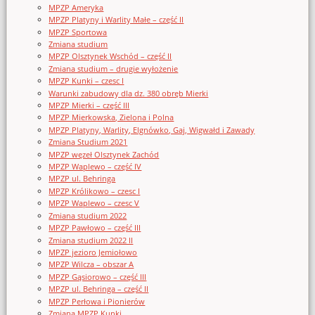
MPZP Ameryka
MPZP Platyny i Warlity Małe – część II
MPZP Sportowa
Zmiana studium
MPZP Olsztynek Wschód – część II
Zmiana studium – drugie wyłożenie
MPZP Kunki – czesc I
Warunki zabudowy dla dz. 380 obręb Mierki
MPZP Mierki – część III
MPZP Mierkowska, Zielona i Polna
MPZP Platyny, Warlity, Elgnówko, Gaj, Wigwałd i Zawady
Zmiana Studium 2021
MPZP węzeł Olsztynek Zachód
MPZP Waplewo – część IV
MPZP ul. Behringa
MPZP Królikowo – czesc I
MPZP Waplewo – czesc V
Zmiana studium 2022
MPZP Pawłowo – część III
Zmiana studium 2022 II
MPZP jezioro Jemiołowo
MPZP Wilcza – obszar A
MPZP Gąsiorowo – część III
MPZP ul. Behringa – część II
MPZP Perłowa i Pionierów
Zmiana MPZP Kunki