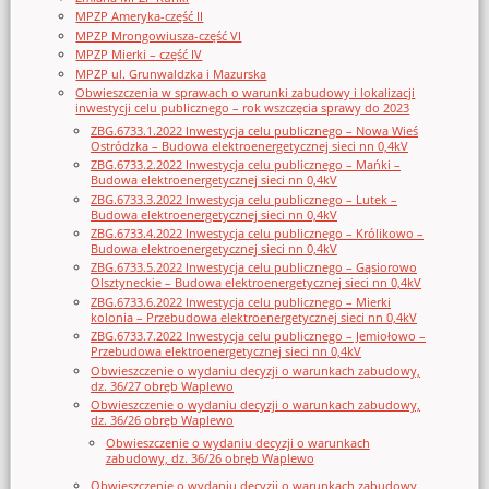
MPZP Ameryka-część II
MPZP Mrongowiusza-część VI
MPZP Mierki – część IV
MPZP ul. Grunwaldzka i Mazurska
Obwieszczenia w sprawach o warunki zabudowy i lokalizacji
inwestycji celu publicznego – rok wszczęcia sprawy do 2023
ZBG.6733.1.2022 Inwestycja celu publicznego – Nowa Wieś
Ostródzka – Budowa elektroenergetycznej sieci nn 0,4kV
ZBG.6733.2.2022 Inwestycja celu publicznego – Mańki –
Budowa elektroenergetycznej sieci nn 0,4kV
ZBG.6733.3.2022 Inwestycja celu publicznego – Lutek –
Budowa elektroenergetycznej sieci nn 0,4kV
ZBG.6733.4.2022 Inwestycja celu publicznego – Królikowo –
Budowa elektroenergetycznej sieci nn 0,4kV
ZBG.6733.5.2022 Inwestycja celu publicznego – Gąsiorowo
Olsztyneckie – Budowa elektroenergetycznej sieci nn 0,4kV
ZBG.6733.6.2022 Inwestycja celu publicznego – Mierki
kolonia – Przebudowa elektroenergetycznej sieci nn 0,4kV
ZBG.6733.7.2022 Inwestycja celu publicznego – Jemiołowo –
Przebudowa elektroenergetycznej sieci nn 0,4kV
Obwieszczenie o wydaniu decyzji o warunkach zabudowy,
dz. 36/27 obręb Waplewo
Obwieszczenie o wydaniu decyzji o warunkach zabudowy,
dz. 36/26 obręb Waplewo
Obwieszczenie o wydaniu decyzji o warunkach
zabudowy, dz. 36/26 obręb Waplewo
Obwieszczenie o wydaniu decyzji o warunkach zabudowy,