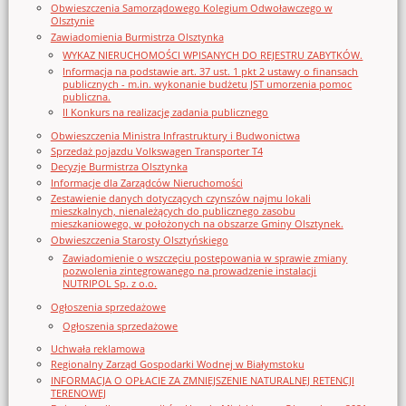
Obwieszczenia Samorządowego Kolegium Odwoławczego w
Olsztynie
Zawiadomienia Burmistrza Olsztynka
WYKAZ NIERUCHOMOŚCI WPISANYCH DO REJESTRU ZABYTKÓW.
Informacja na podstawie art. 37 ust. 1 pkt 2 ustawy o finansach
publicznych - m.in. wykonanie budżetu JST umorzenia pomoc
publiczna.
II Konkurs na realizację zadania publicznego
Obwieszczenia Ministra Infrastruktury i Budwonictwa
Sprzedaż pojazdu Volkswagen Transporter T4
Decyzje Burmistrza Olsztynka
Informacje dla Zarządców Nieruchomości
Zestawienie danych dotyczących czynszów najmu lokali
mieszkalnych, nienależących do publicznego zasobu
mieszkaniowego, w położonych na obszarze Gminy Olsztynek.
Obwieszczenia Starosty Olsztyńskiego
Zawiadomienie o wszczęciu postępowania w sprawie zmiany
pozwolenia zintegrowanego na prowadzenie instalacji
NUTRIPOL Sp. z o.o.
Ogłoszenia sprzedażowe
Ogłoszenia sprzedażowe
Uchwała reklamowa
Regionalny Zarząd Gospodarki Wodnej w Białymstoku
INFORMACJA O OPŁACIE ZA ZMNIEJSZENIE NATURALNEJ RETENCJI
TERENOWEJ