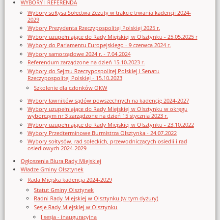
WYBORY I REFERENDA
Wybory sołtysa Sołectwa Zezuty w trakcie trwania kadencji 2024-
2029
Wybory Prezydenta Rzeczypospolitej Polskiej 2025 r.
Wybory uzupełniające do Rady Miejskiej w Olsztynku - 25.05.2025 r
Wybory do Parlamentu Europejskiego - 9 czerwca 2024 r.
Wybory samorządowe 2024 r. - 7.04.2024
Referendum zarządzone na dzień 15.10.2023 r.
Wybory do Sejmu Rzeczypospolitej Polskiej i Senatu
Rzeczypospolitej Polskiej - 15.10.2023
Szkolenie dla członków OKW
Wybory ławników sądów powszechnych na kadencję 2024-2027
Wybory uzupełniające do Rady Miejskiej w Olsztynku w okręgu
wyborczym nr 3 zarządzone na dzień 15 stycznia 2023 r.
Wybory uzupełniające do Rady Miejskiej w Olsztynku - 23.10.2022
Wybory Przedterminowe Burmistrza Olsztynka - 24.07.2022
Wybory sołtysów, rad sołeckich, przewodniczących osiedli i rad
osiedlowych 2024-2029
Ogłoszenia Biura Rady Miejskiej
Władze Gminy Olsztynek
Rada Miejska kadencja 2024-2029
Statut Gminy Olsztynek
Radni Rady Miejskiej w Olsztynku (w tym dyżury)
Sesje Rady Miejskiej w Olsztynku
I sesja - inauguracyjna