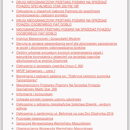
DRUGI NIEOGRANICZONY PRZETARG PISEMNY NA SPRZEDAŻ
POJAZDU SPECJALNEGO STAR 200 PM 18P
Ogłoszenie o otwartym naborze Partnera do wspólnego
przygotowania i realizacji projektu
DRUGI NIEOGRANICZONY PRZETARG PISEMNY NA SPRZEDAŻ
POJAZDU OSOBOWEGO FIAT DOBLO
NIEOGRANICZONY PRZETARG PISEMNY NA SPRZEDAŻ POJAZDU
OSOBOWEGO FIAT DOBLO
Instytut Meteorologii i Gospodarki Wodnej
Decyzja w sprawie zatwierdzenia taryf dla zbiorowego zaopatrzenia
w wodę i zbiorowego odprowadzania ścieków
Ogólny schemat procedury kontroli przestrzegania zasad i
warunków korzystania z zezwoleń na sprzedaż napojów
alkoholowych w gminie Olsztynek
Ogłoszenie o sprzedaży ciągnika Ursus C-360
MPZP Samagowo – czesc I
Rezygnacja z realizacji zadania pn. "Odkrycie tajemnic pomnika
Tannenbergu"
Nieograniczony Przetargu Pisemny Na Sprzedaż Pojazdu
Specjalnego Marki Star_200
Informacje i komunikaty
Uchwała projekt nowego ustroju szkolnego
Ogłoszenie o zebraniu mieszkańców Sołectwa Drwęck - wybory
sołtysa
Ogłoszenie o zamknięciu ul. Behringa na czas Dni Olsztynka 2016
Pozostałe obwieszczenia
Samorząd Województwa Warmińsko-Mazurskiego
Obwieszczenia Wojewody Warmińsko-Mazurskiego