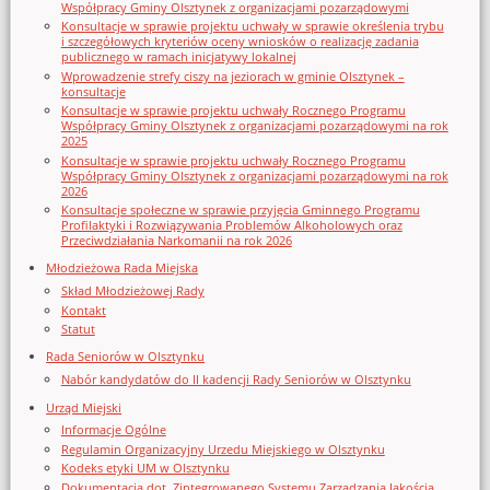
Współpracy Gminy Olsztynek z organizacjami pozarządowymi
Konsultacje w sprawie projektu uchwały w sprawie określenia trybu
i szczegółowych kryteriów oceny wniosków o realizację zadania
publicznego w ramach inicjatywy lokalnej
Wprowadzenie strefy ciszy na jeziorach w gminie Olsztynek –
konsultacje
Konsultacje w sprawie projektu uchwały Rocznego Programu
Współpracy Gminy Olsztynek z organizacjami pozarządowymi na rok
2025
Konsultacje w sprawie projektu uchwały Rocznego Programu
Współpracy Gminy Olsztynek z organizacjami pozarządowymi na rok
2026
Konsultacje społeczne w sprawie przyjęcia Gminnego Programu
Profilaktyki i Rozwiązywania Problemów Alkoholowych oraz
Przeciwdziałania Narkomanii na rok 2026
Młodzieżowa Rada Miejska
Skład Młodzieżowej Rady
Kontakt
Statut
Rada Seniorów w Olsztynku
Nabór kandydatów do II kadencji Rady Seniorów w Olsztynku
Urząd Miejski
Informacje Ogólne
Regulamin Organizacyjny Urzedu Miejskiego w Olsztynku
Kodeks etyki UM w Olsztynku
Dokumentacja dot. Zintegrowanego Systemu Zarządzania Jakością