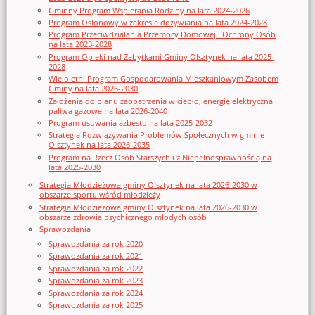
Gminny Program Wspierania Rodziny na lata 2024-2026
Program Osłonowy w zakresie dożywiania na lata 2024-2028
Program Przeciwdziałania Przemocy Domowej i Ochrony Osób
na lata 2023-2028
Program Opieki nad Zabytkami Gminy Olsztynek na lata 2025-
2028
Wieloletni Program Gospodarowania Mieszkaniowym Zasobem
Gminy na lata 2026-2030
Założenia do planu zaopatrzenia w ciepło, energię elektryczna i
paliwa gazowe na lata 2026-2040
Program usuwania azbestu na lata 2025-2032
Strategia Rozwiązywania Problemów Społecznych w gminie
Olsztynek na lata 2026-2035
Program na Rzecz Osób Starszych i z Niepełnosprawnością na
lata 2025-2030
Strategia Młodzieżowa gminy Olsztynek na lata 2026-2030 w
obszarze sportu wśród młodzieży
Strategia Młodzieżowa gminy Olsztynek na lata 2026-2030 w
obszarze zdrowia psychicznego młodych osób
Sprawozdania
Sprawozdania za rok 2020
Sprawozdania za rok 2021
Sprawozdania za rok 2022
Sprawozdania za rok 2023
Sprawozdania za rok 2024
Sprawozdania za rok 2025