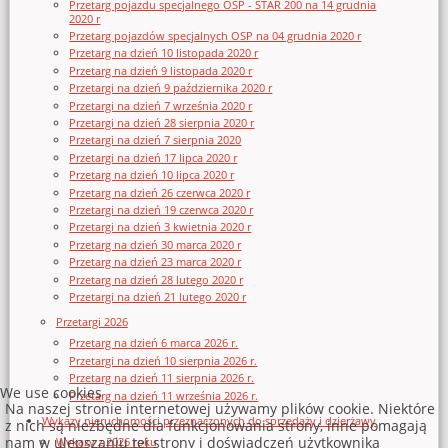
Przetarg pojazdu specjalnego OSP - STAR 200 na 14 grudnia
2020 r
Przetarg pojazdów specjalnych OSP na 04 grudnia 2020 r
Przetarg na dzień 10 listopada 2020 r
Przetarg na dzień 9 listopada 2020 r
Przetargi na dzień 9 października 2020 r
Przetargi na dzień 7 września 2020 r
Przetargi na dzień 28 sierpnia 2020 r
Przetargi na dzień 7 sierpnia 2020
Przetargi na dzień 17 lipca 2020 r
Przetarg na dzień 10 lipca 2020 r
Przetarg na dzień 26 czerwca 2020 r
Przetargi na dzień 19 czerwca 2020 r
Przetargi na dzień 3 kwietnia 2020 r
Przetarg na dzień 30 marca 2020 r
Przetarg na dzień 23 marca 2020 r
Przetarg na dzień 28 lutego 2020 r
Przetargi na dzień 21 lutego 2020 r
Przetargi 2026
Przetarg na dzień 6 marca 2026 r.
Przetargi na dzień 10 sierpnia 2026 r.
Przetarg na dzień 11 sierpnia 2026 r.
We use cookies
Przetarg na dzień 11 września 2026 r.
Na naszej stronie internetowej używamy plików cookie. Niektóre
Wykazy nieruchomości przeznaczonych do sprzedaży i dzierżawy
z nich są niezbędne dla funkcjonowania strony, inne pomagają
nam w ulepszaniu tej strony i doświadczeń użytkownika
Wykazy z 2026 roku