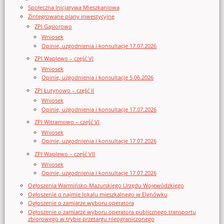
Społeczna Inicjatywa Mieszkaniowa
Zintegrowane plany inwestycyjne
ZPI Gąsiorowo
Wniosek
Opinie, uzgodnienia i konsultacje 17.07.2026
ZPI Waplewo – część VI
Wniosek
Opinie, uzgodnienia i konsultacje 5.06.2026
ZPI Łutynowo – część II
Wniosek
Opinie, uzgodnienia i konsultacje 17.07.2026
ZPI Witramowo – część VI
Wniosek
Opinie, uzgodnienia i konsultacje 17.07.2026
ZPI Waplewo – część VII
Wniosek
Opinie, uzgodnienia i konsultacje 17.07.2026
Ogłoszenia Warmińsko-Mazurskiego Urzędu Wojewódzkiego
Ogłoszenie o najmie lokalu mieszkalnego w Elgnówku
Ogłoszenie o zamiarze wyboru operatora
Ogłoszenie o zamiarze wyboru operatora publicznego transportu
zbiorowego w trybie przetargu nieograniczonego