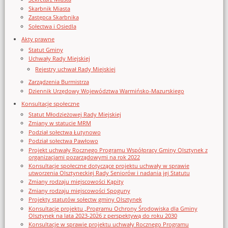
Skarbnik Miasta
Zastępca Skarbnika
Sołectwa i Osiedla
Akty prawne
Statut Gminy
Uchwały Rady Miejskiej
Rejestry uchwał Rady Miejskiej
Zarządzenia Burmistrza
Dziennik Urzędowy Województwa Warmińsko-Mazurskiego
Konsultacje społeczne
Statut Młodzieżowej Rady Miejskiej
Zmiany w statucie MRM
Podział sołectwa Łutynowo
Podział sołectwa Pawłowo
Projekt uchwały Rocznego Programu Współpracy Gminy Olsztynek z
organizacjami pozarządowymi na rok 2022
Konsultacje społeczne dotyczące projektu uchwały w sprawie
utworzenia Olsztyneckiej Rady Seniorów i nadania jej Statutu
Zmiany rodzaju miejscowości Kąpity
Zmiany rodzaju miejscowości Spoguny
Projekty statutów sołectw gminy Olsztynek
Konsultacje projektu „Programu Ochrony Środowiska dla Gminy
Olsztynek na lata 2023-2026 z perspektywą do roku 2030
Konsultacje w sprawie projektu uchwały Rocznego Programu