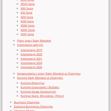
XXVIII Sesja
XXIX Sesja
XXX Sesja
XXXI Sesja
XXXII Sesja
XXXIII Sesja
XXXIV Sesja
XXXV Sesja
Plany pracy Rady Miejskiej
Interpelacje radnych
Interpelacje 2019
Interpelacje 2020
Interpelacje 2021
Interpelacje 2024
Interpelacje 2026
Sprawozdanie z pracy Rady Miejskiej w Olsztynku
Komisje Rady Miejskiej w Olsztynku
Komisja Rewizyjna
Komisja Gospodarki i Budżetu
Komisja Spraw Społecznych
Komisja Skarg, Wniosków i Petycji
Burmistrz Olsztynka
Zastępca Burmistrza Olsztynka
Sekretarz Miasta