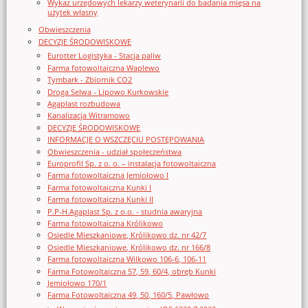
Wykaz urzędowych lekarzy weterynarii do badania mięsa na
użytek własny
Obwieszczenia
DECYZJE ŚRODOWISKOWE
Eurotter Logistyka - Stacja paliw
Farma fotowoltaiczna Waplewo
Tymbark - Zbiornik CO2
Droga Selwa - Lipowo Kurkowskie
Agaplast rozbudowa
Kanalizacja Witramowo
DECYZJE ŚRODOWISKOWE
INFORMACJE O WSZCZĘCIU POSTĘPOWANIA
Obwieszczenia - udział społeczeństwa
Europrofil Sp. z o. o. – instalacja fotowoltaiczna
Farma fotowoltaiczna Jemiołowo I
Farma fotowoltaiczna Kunki I
Farma fotowoltaiczna Kunki II
P.P-H.Agaplast Sp. z o.o. - studnia awaryjna
Farma fotowoltaiczna Królikowo
Osiedle Mieszkaniowe, Królikowo dz. nr 42/7
Osiedle Mieszkaniowe, Królikowo dz. nr 166/8
Farma fotowoltaiczna Wilkowo 106-6, 106-11
Farma Fotowoltaiczna 57, 59, 60/4, obręb Kunki
Jemiołowo 170/1
Farma Fotowoltaiczna 49, 50, 160/5, Pawłowo