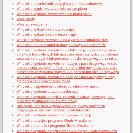
Wniosek o przeniesienie decyzji o warunkach zabudowy
Wniosek o wypis i wyrys z miejscowego planu
Wniosek o wydanie zaświadczenia o braku planu
Wzor_oferty
Wzor_sprawozdania
Wniosek o wykup lokalu użytkowego
Wniosek o wykup lokalu mieszkalnego
Wnisek o wydanie zezwolenia na wykreślenie hipoteki z KW
Wniosek o nadanie numeru porządkowego nieruchomości
Wniosek o wydanie zezwolenia na lokalizację w pasie drogowym
obiektów budowlanych lub urządzeń niezwiązanych z potrzebami
zarządzania drogami lub potrzebami ruchu drogowego oraz reklam
Wniosek o wydanie zezwolenia na zajęcie pasa drogowego w celu
umieszczenia urządzeń infrastruktury technicznej niezwiązanych z
potrzebami zarządzania drogami lub potrzebami ruchu drogowego
Wniosek o wydanie zezwolenia na zajęcie pasa drogowego drogi
gminnej w celu prowadzenia robót
Wniosek o uzgodnienie lokalizacji/przebudowy zjazdu
Wniosek o wydanie dowodu osobistego
Wniosek o wydanie decyzji o ustalenie lokalizacji inwestycji celu
publicznego albo warunków zabudowy
Udzielenia licencji na wykonywanie krajowego transportu
drogowego w zakresie przewozu osób taksówką
Wniosek o wydanie zaświadczenia o rewitalizacji
Wniosek o dotację z programu Ciepłe Mieszkanie
Wniosek o płatność z programu Ciepłe Mieszkanie
Wniosek o wydanie decyzji o środowiskowych uwarunkowaniach