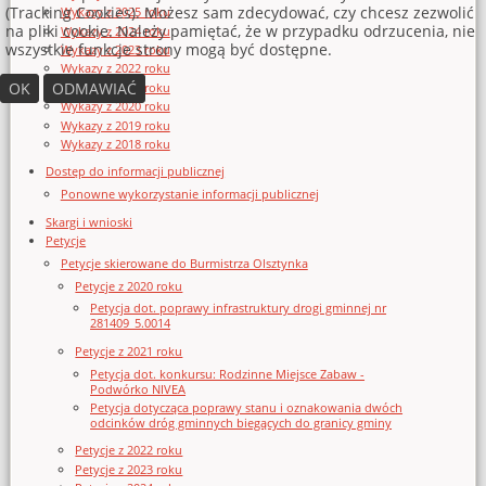
(Tracking Cookies). Możesz sam zdecydować, czy chcesz zezwolić
Wykazy z 2025 roku
na pliki cookie. Należy pamiętać, że w przypadku odrzucenia, nie
Wykazy z 2024 roku
wszystkie funkcje strony mogą być dostępne.
Wykazy z 2023 roku
Wykazy z 2022 roku
OK
ODMAWIAĆ
Wykazy z 2021 roku
Wykazy z 2020 roku
Wykazy z 2019 roku
Wykazy z 2018 roku
Dostęp do informacji publicznej
Ponowne wykorzystanie informacji publicznej
Skargi i wnioski
Petycje
Petycje skierowane do Burmistrza Olsztynka
Petycje z 2020 roku
Petycja dot. poprawy infrastruktury drogi gminnej nr
281409_5.0014
Petycje z 2021 roku
Petycja dot. konkursu: Rodzinne Miejsce Zabaw -
Podwórko NIVEA
Petycja dotycząca poprawy stanu i oznakowania dwóch
odcinków dróg gminnych biegących do granicy gminy
Petycje z 2022 roku
Petycje z 2023 roku