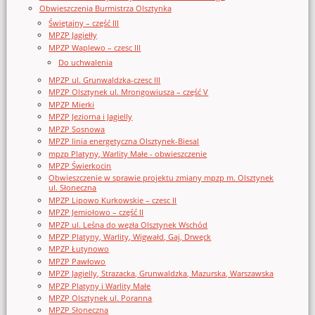
Obwieszczenia Burmistrza Olsztynka
Świętajny – część III
MPZP Jagiełły
MPZP Waplewo – czesc III
Do uchwalenia
MPZP ul. Grunwaldzka-czesc III
MPZP Olsztynek ul. Mrongowiusza – część V
MPZP Mierki
MPZP Jeziorna i Jagielly
MPZP Sosnowa
MPZP linia energetyczna Olsztynek-Biesal
mpzp Platyny, Warlity Małe - obwieszczenie
MPZP Świerkocin
Obwieszczenie w sprawie projektu zmiany mpzp m. Olsztynek
ul. Słoneczna
MPZP Lipowo Kurkowskie – czesc II
MPZP Jemiołowo – część II
MPZP ul. Leśna do węzła Olsztynek Wschód
MPZP Platyny, Warlity, Wigwałd, Gaj, Drwęck
MPZP Łutynowo
MPZP Pawłowo
MPZP Jagielly, Strazacka, Grunwaldzka, Mazurska, Warszawska
MPZP Platyny i Warlity Małe
MPZP Olsztynek ul. Poranna
MPZP Słoneczna