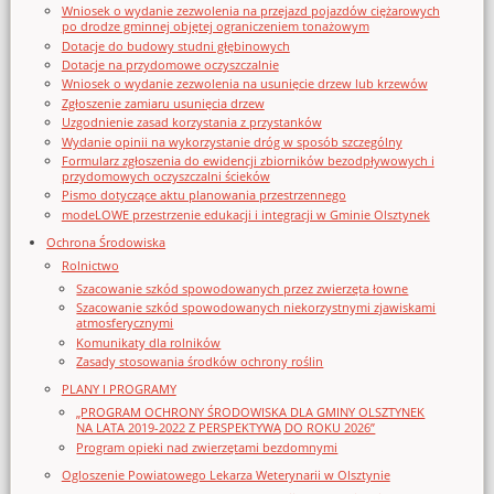
Wniosek o wydanie zezwolenia na przejazd pojazdów ciężarowych
po drodze gminnej objętej ograniczeniem tonażowym
Dotacje do budowy studni głębinowych
Dotacje na przydomowe oczyszczalnie
Wniosek o wydanie zezwolenia na usunięcie drzew lub krzewów
Zgłoszenie zamiaru usunięcia drzew
Uzgodnienie zasad korzystania z przystanków
Wydanie opinii na wykorzystanie dróg w sposób szczególny
Formularz zgłoszenia do ewidencji zbiorników bezodpływowych i
przydomowych oczyszczalni ścieków
Pismo dotyczące aktu planowania przestrzennego
modeLOWE przestrzenie edukacji i integracji w Gminie Olsztynek
Ochrona Środowiska
Rolnictwo
Szacowanie szkód spowodowanych przez zwierzęta łowne
Szacowanie szkód spowodowanych niekorzystnymi zjawiskami
atmosferycznymi
Komunikaty dla rolników
Zasady stosowania środków ochrony roślin
PLANY I PROGRAMY
„PROGRAM OCHRONY ŚRODOWISKA DLA GMINY OLSZTYNEK
NA LATA 2019-2022 Z PERSPEKTYWĄ DO ROKU 2026”
Program opieki nad zwierzętami bezdomnymi
Ogloszenie Powiatowego Lekarza Weterynarii w Olsztynie