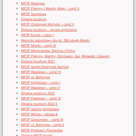
MPZP Ameryka
MPZP Platyny i Warlity Małe – część II
MPZP Sportowa
Zmiana studium
MPZP Olsztynek Wschód – część II
Zmiana studium – drugie wyłożenie
MPZP Kunki – czesc I
Warunki zabudowy dla dz. 380 obręb Mierki
MPZP Mierki – część III
MPZP Mierkowska, Zielona i Polna
MPZP Platyny, Warlity, Elgnówko, Gaj, Wigwałd i Zawady
Zmiana Studium 2021
MPZP węzeł Olsztynek Zachód
MPZP Waplewo – część IV
MPZP ul. Behringa
MPZP Królikowo – czesc I
MPZP Waplewo – czesc V
Zmiana studium 2022
MPZP Pawłowo – część III
Zmiana studium 2022 II
MPZP jezioro Jemiołowo
MPZP Wilcza – obszar A
MPZP Gąsiorowo – część III
MPZP ul. Behringa – część II
MPZP Perłowa i Pionierów
Zmiana MPZP Kunki