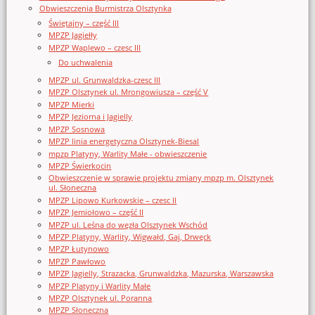
Obwieszczenia Burmistrza Olsztynka
Świętajny – część III
MPZP Jagiełły
MPZP Waplewo – czesc III
Do uchwalenia
MPZP ul. Grunwaldzka-czesc III
MPZP Olsztynek ul. Mrongowiusza – część V
MPZP Mierki
MPZP Jeziorna i Jagielly
MPZP Sosnowa
MPZP linia energetyczna Olsztynek-Biesal
mpzp Platyny, Warlity Małe - obwieszczenie
MPZP Świerkocin
Obwieszczenie w sprawie projektu zmiany mpzp m. Olsztynek
ul. Słoneczna
MPZP Lipowo Kurkowskie – czesc II
MPZP Jemiołowo – część II
MPZP ul. Leśna do węzła Olsztynek Wschód
MPZP Platyny, Warlity, Wigwałd, Gaj, Drwęck
MPZP Łutynowo
MPZP Pawłowo
MPZP Jagielly, Strazacka, Grunwaldzka, Mazurska, Warszawska
MPZP Platyny i Warlity Małe
MPZP Olsztynek ul. Poranna
MPZP Słoneczna