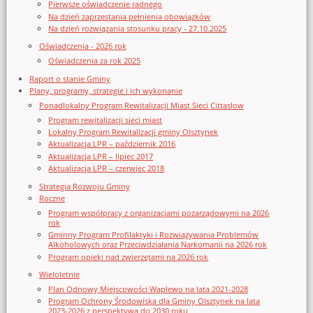
Pierwsze oświadczenie radnego
Na dzień zaprzestania pełnienia obowiązków
Na dzień rozwiązania stosunku pracy - 27.10.2025
Oświadczenia - 2026 rok
Oświadczenia za rok 2025
Raport o stanie Gminy
Plany, programy, strategie i ich wykonanie
Ponadlokalny Program Rewitalizacji Miast Sieci Cittaslow
Program rewitalizacji sieci miast
Lokalny Program Rewitalizacji gminy Olsztynek
Aktualizacja LPR – październik 2016
Aktualizacja LPR – lipiec 2017
Aktualizacja LPR – czerwiec 2018
Strategia Rozwoju Gminy
Roczne
Program współpracy z organizacjami pozarządowymi na 2026
rok
Gminny Program Profilaktyki i Rozwiązywania Problemów
Alkoholowych oraz Przeciwdziałania Narkomanii na 2026 rok
Program opieki nad zwierzętami na 2026 rok
Wieloletnie
Plan Odnowy Miejscowości Waplewo na lata 2021-2028
Program Ochrony Środowiska dla Gminy Olsztynek na lata
2023-2026 z perspektywą do 2030 roku