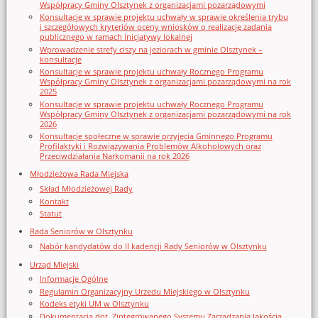
Współpracy Gminy Olsztynek z organizacjami pozarządowymi
Konsultacje w sprawie projektu uchwały w sprawie określenia trybu
i szczegółowych kryteriów oceny wniosków o realizację zadania
publicznego w ramach inicjatywy lokalnej
Wprowadzenie strefy ciszy na jeziorach w gminie Olsztynek –
konsultacje
Konsultacje w sprawie projektu uchwały Rocznego Programu
Współpracy Gminy Olsztynek z organizacjami pozarządowymi na rok
2025
Konsultacje w sprawie projektu uchwały Rocznego Programu
Współpracy Gminy Olsztynek z organizacjami pozarządowymi na rok
2026
Konsultacje społeczne w sprawie przyjęcia Gminnego Programu
Profilaktyki i Rozwiązywania Problemów Alkoholowych oraz
Przeciwdziałania Narkomanii na rok 2026
Młodzieżowa Rada Miejska
Skład Młodzieżowej Rady
Kontakt
Statut
Rada Seniorów w Olsztynku
Nabór kandydatów do II kadencji Rady Seniorów w Olsztynku
Urząd Miejski
Informacje Ogólne
Regulamin Organizacyjny Urzedu Miejskiego w Olsztynku
Kodeks etyki UM w Olsztynku
Dokumentacja dot. Zintegrowanego Systemu Zarządzania Jakością