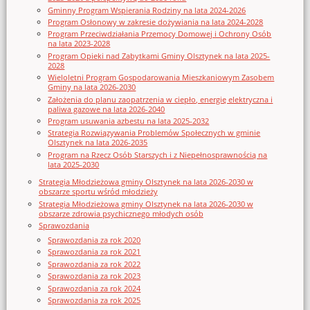
Gminny Program Wspierania Rodziny na lata 2024-2026
Program Osłonowy w zakresie dożywiania na lata 2024-2028
Program Przeciwdziałania Przemocy Domowej i Ochrony Osób
na lata 2023-2028
Program Opieki nad Zabytkami Gminy Olsztynek na lata 2025-
2028
Wieloletni Program Gospodarowania Mieszkaniowym Zasobem
Gminy na lata 2026-2030
Założenia do planu zaopatrzenia w ciepło, energię elektryczna i
paliwa gazowe na lata 2026-2040
Program usuwania azbestu na lata 2025-2032
Strategia Rozwiązywania Problemów Społecznych w gminie
Olsztynek na lata 2026-2035
Program na Rzecz Osób Starszych i z Niepełnosprawnością na
lata 2025-2030
Strategia Młodzieżowa gminy Olsztynek na lata 2026-2030 w
obszarze sportu wśród młodzieży
Strategia Młodzieżowa gminy Olsztynek na lata 2026-2030 w
obszarze zdrowia psychicznego młodych osób
Sprawozdania
Sprawozdania za rok 2020
Sprawozdania za rok 2021
Sprawozdania za rok 2022
Sprawozdania za rok 2023
Sprawozdania za rok 2024
Sprawozdania za rok 2025