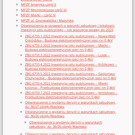
MPZP Ameryka-część II
MPZP Mrongowiusza-część VI
MPZP Mierki – część IV
MPZP ul. Grunwaldzka i Mazurska
Obwieszczenia w sprawach o warunki zabudowy i lokalizacji
inwestycji celu publicznego – rok wszczęcia sprawy do 2023
ZBG.6733.1.2022 Inwestycja celu publicznego – Nowa Wieś
Ostródzka – Budowa elektroenergetycznej sieci nn 0,4kV
ZBG.6733.2.2022 Inwestycja celu publicznego – Mańki –
Budowa elektroenergetycznej sieci nn 0,4kV
ZBG.6733.3.2022 Inwestycja celu publicznego – Lutek –
Budowa elektroenergetycznej sieci nn 0,4kV
ZBG.6733.4.2022 Inwestycja celu publicznego – Królikowo –
Budowa elektroenergetycznej sieci nn 0,4kV
ZBG.6733.5.2022 Inwestycja celu publicznego – Gąsiorowo
Olsztyneckie – Budowa elektroenergetycznej sieci nn 0,4kV
ZBG.6733.6.2022 Inwestycja celu publicznego – Mierki
kolonia – Przebudowa elektroenergetycznej sieci nn 0,4kV
ZBG.6733.7.2022 Inwestycja celu publicznego – Jemiołowo –
Przebudowa elektroenergetycznej sieci nn 0,4kV
Obwieszczenie o wydaniu decyzji o warunkach zabudowy,
dz. 36/27 obręb Waplewo
Obwieszczenie o wydaniu decyzji o warunkach zabudowy,
dz. 36/26 obręb Waplewo
Obwieszczenie o wydaniu decyzji o warunkach
zabudowy, dz. 36/26 obręb Waplewo
Obwieszczenie o wydaniu decyzji o warunkach zabudowy,