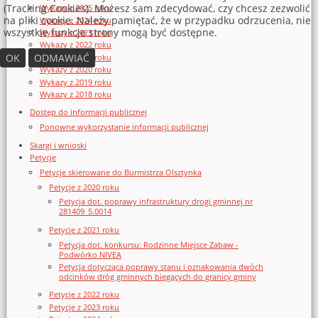
(Tracking Cookies). Możesz sam zdecydować, czy chcesz zezwolić
Wykazy z 2025 roku
na pliki cookie. Należy pamiętać, że w przypadku odrzucenia, nie
Wykazy z 2024 roku
wszystkie funkcje strony mogą być dostępne.
Wykazy z 2023 roku
Wykazy z 2022 roku
OK
ODMAWIAĆ
Wykazy z 2021 roku
Wykazy z 2020 roku
Wykazy z 2019 roku
Wykazy z 2018 roku
Dostęp do informacji publicznej
Ponowne wykorzystanie informacji publicznej
Skargi i wnioski
Petycje
Petycje skierowane do Burmistrza Olsztynka
Petycje z 2020 roku
Petycja dot. poprawy infrastruktury drogi gminnej nr
281409_5.0014
Petycje z 2021 roku
Petycja dot. konkursu: Rodzinne Miejsce Zabaw -
Podwórko NIVEA
Petycja dotycząca poprawy stanu i oznakowania dwóch
odcinków dróg gminnych biegących do granicy gminy
Petycje z 2022 roku
Petycje z 2023 roku