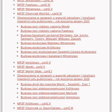
MPZP Witramowo – część IV
MPZP Pawłowo – część IV
MPZP Witramowo – część V
MPZP Olsztynek Wschód – część III
Obwieszczenia w sprawach o warunki zabudowy i lokalizacji
inwestycji celu publicznego – rok wszczęcia sprawy 2025
Budowa sieci niskiego napięcia Mierki
Budowa sieci niskiego napięcia Pawłowo
Budowa kanalizacji sanitarnej Elgnówko, Gaj, Łęciny,
Świętajny, Tolejny, Wigwałd, Wilkowo, Zawady
Budowa wodociągu Waplewo-Witramowo
Budowa wodociągu Królikowo
Budowa sieci wodociągowej Swaderki-Lipowo Kurkowskie
Budowa wodociągu i kanalizacji Witramowo
MPZP Jemiołowo - część II
MPZP Mierki - część V
MPZP Warlity Małe - część I
Obwieszczenia w sprawach o warunki zabudowy i lokalizacji
inwestycji celu publicznego – rok wszczęcia sprawy 2026
Budowa drogi dla rowerów Mierki – Swaderki - Etap 1
Budowa sieci elektroenergetycznej Królikowo
Budowa sieci elektroenergetycznej Marózek
Budowa sieci elektroenergetycznej Jemiołowo
MPZP Królikowo – część II
MPZP Olsztynek ul. Daszyńskiego – część III