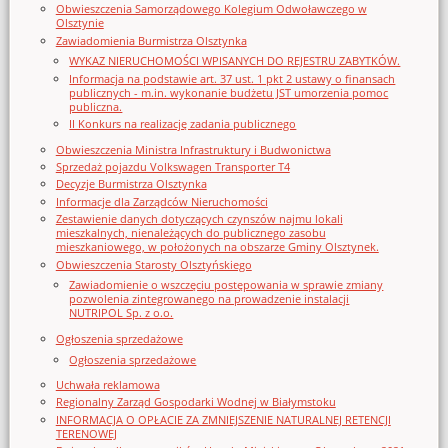
Obwieszczenia Samorządowego Kolegium Odwoławczego w
Olsztynie
Zawiadomienia Burmistrza Olsztynka
WYKAZ NIERUCHOMOŚCI WPISANYCH DO REJESTRU ZABYTKÓW.
Informacja na podstawie art. 37 ust. 1 pkt 2 ustawy o finansach
publicznych - m.in. wykonanie budżetu JST umorzenia pomoc
publiczna.
II Konkurs na realizację zadania publicznego
Obwieszczenia Ministra Infrastruktury i Budwonictwa
Sprzedaż pojazdu Volkswagen Transporter T4
Decyzje Burmistrza Olsztynka
Informacje dla Zarządców Nieruchomości
Zestawienie danych dotyczących czynszów najmu lokali
mieszkalnych, nienależących do publicznego zasobu
mieszkaniowego, w położonych na obszarze Gminy Olsztynek.
Obwieszczenia Starosty Olsztyńskiego
Zawiadomienie o wszczęciu postępowania w sprawie zmiany
pozwolenia zintegrowanego na prowadzenie instalacji
NUTRIPOL Sp. z o.o.
Ogłoszenia sprzedażowe
Ogłoszenia sprzedażowe
Uchwała reklamowa
Regionalny Zarząd Gospodarki Wodnej w Białymstoku
INFORMACJA O OPŁACIE ZA ZMNIEJSZENIE NATURALNEJ RETENCJI
TERENOWEJ