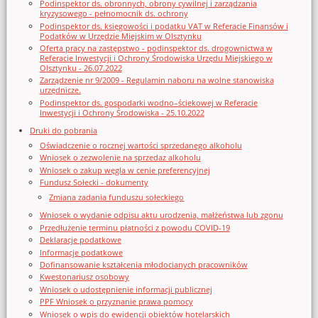
Podinspektor ds. obronnych, obrony cywilnej i zarządzania
kryzysowego - pełnomocnik ds. ochrony
Podinspektor ds. księgowości i podatku VAT w Referacie Finansów i
Podatków w Urzędzie Miejskim w Olsztynku
Oferta pracy na zastępstwo - podinspektor ds. drogownictwa w
Referacie Inwestycji i Ochrony Środowiska Urzędu Miejskiego w
Olsztynku - 26.07.2022
Zarządzenie nr 9/2009 - Regulamin naboru na wolne stanowiska
urzędnicze.
Podinspektor ds. gospodarki wodno–ściekowej w Referacie
Inwestycji i Ochrony Środowiska - 25.10.2022
Druki do pobrania
Oświadczenie o rocznej wartości sprzedanego alkoholu
Wniosek o zezwolenie na sprzedaz alkoholu
Wniosek o zakup węgla w cenie preferencyjnej
Fundusz Sołecki - dokumenty
Zmiana zadania funduszu sołeckiego
Wniosek o wydanie odpisu aktu urodzenia, małżeństwa lub zgonu
Przedłużenie terminu płatności z powodu COVID-19
Deklaracje podatkowe
Informacje podatkowe
Dofinansowanie kształcenia młodocianych pracowników
Kwestonariusz osobowy
Wniosek o udostępnienie informacji publicznej
PPF Wniosek o przyznanie prawa pomocy
Wniosek o wpis do ewidencji obiektów hotelarskich