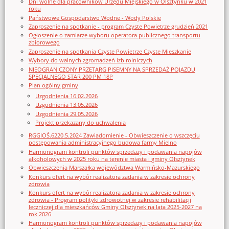
Dni wolne dla pracowników Urzędu Miejskiego w Olsztynku w 2021
roku
Państwowe Gospodarstwo Wodne - Wody Polskie
Zaproszenie na spotkanie - program Czyste Powietrze grudzień 2021
Ogłoszenie o zamiarze wyboru operatora publicznego transportu
zbiorowego
Zaproszenie na spotkania Czyste Powietrze Czyste Mieszkanie
Wybory do walnych zgromadzeń izb rolniczych
NIEOGRANICZONY PRZETARG PISEMNY NA SPRZEDAŻ POJAZDU
SPECJALNEGO STAR 200 PM 18P
Plan ogólny gminy
Uzgodnienia 16.02.2026
Uzgodnienia 13.05.2026
Uzgodnienia 29.05.2026
Projekt przekazany do uchwalenia
RGGIOŚ.6220.5.2024 Zawiadomienie - Obwieszczenie o wszczęciu
postępowania administracyjnego budowa farmy Mielno
Harmonogram kontroli punktów sprzedaży i podawania napojów
alkoholowych w 2025 roku na terenie miasta i gminy Olsztynek
Obwieszczenia Marszałka województwa Warmińsko-Mazurskiego
Konkurs ofert na wybór realizatora zadania w zakresie ochrony
zdrowia
Konkurs ofert na wybór realizatora zadania w zakresie ochrony
zdrowia - Program polityki zdrowotnej w zakresie rehabilitacji
leczniczej dla mieszkańców Gminy Olsztynek na lata 2025-2027 na
rok 2026
Harmonogram kontroli punktów sprzedaży i podawania napojów