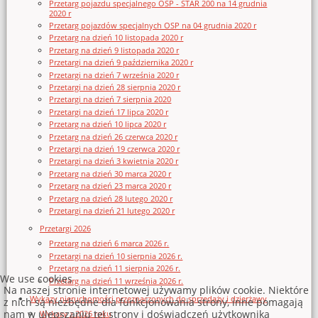
Przetarg pojazdu specjalnego OSP - STAR 200 na 14 grudnia
2020 r
Przetarg pojazdów specjalnych OSP na 04 grudnia 2020 r
Przetarg na dzień 10 listopada 2020 r
Przetarg na dzień 9 listopada 2020 r
Przetargi na dzień 9 października 2020 r
Przetargi na dzień 7 września 2020 r
Przetargi na dzień 28 sierpnia 2020 r
Przetargi na dzień 7 sierpnia 2020
Przetargi na dzień 17 lipca 2020 r
Przetarg na dzień 10 lipca 2020 r
Przetarg na dzień 26 czerwca 2020 r
Przetargi na dzień 19 czerwca 2020 r
Przetargi na dzień 3 kwietnia 2020 r
Przetarg na dzień 30 marca 2020 r
Przetarg na dzień 23 marca 2020 r
Przetarg na dzień 28 lutego 2020 r
Przetargi na dzień 21 lutego 2020 r
Przetargi 2026
Przetarg na dzień 6 marca 2026 r.
Przetargi na dzień 10 sierpnia 2026 r.
Przetarg na dzień 11 sierpnia 2026 r.
We use cookies
Przetarg na dzień 11 września 2026 r.
Na naszej stronie internetowej używamy plików cookie. Niektóre
Wykazy nieruchomości przeznaczonych do sprzedaży i dzierżawy
z nich są niezbędne dla funkcjonowania strony, inne pomagają
nam w ulepszaniu tej strony i doświadczeń użytkownika
Wykazy z 2026 roku