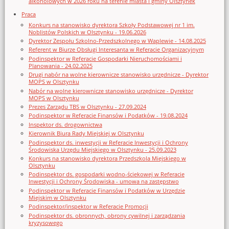
alkoholowych w 2026 roku na terenie miasta i gminy Olsztynek
Praca
Konkurs na stanowisko dyrektora Szkoły Podstawowej nr 1 im.
Noblistów Polskich w Olsztynku - 19.06.2026
Dyrektor Zespołu Szkolno-Przedszkolnego w Waplewie - 14.08.2025
Referent w Biurze Obsługi Interesanta w Referacie Organizacyjnym
Podinspektor w Referacie Gospodarki Nieruchomościami i
Planowania - 24.02.2025
Drugi nabór na wolne kierownicze stanowisko urzędnicze - Dyrektor
MOPS w Olsztynku
Nabór na wolne kierownicze stanowisko urzędnicze - Dyrektor
MOPS w Olsztynku
Prezes Zarządu TBS w Olsztynku - 27.09.2024
Podinspektor w Referacie Finansów i Podatków - 19.08.2024
Inspektor ds. drogownictwa
Kierownik Biura Rady Miejskiej w Olsztynku
Podinspektor ds. inwestycji w Referacie Inwestycji i Ochrony
Środowiska Urzędu Miejskiego w Olsztynku - 25.09.2023
Konkurs na stanowisko dyrektora Przedszkola Miejskiego w
Olsztynku
Podinspektor ds. gospodarki wodno-ściekowej w Referacie
Inwestycji i Ochrony Środowiska - umowa na zastępstwo
Podinspektor w Referacie Finansów i Podatków w Urzędzie
Miejskim w Olsztynku
Podinspektor/inspektor w Referacie Promocji
Podinspektor ds. obronnych, obrony cywilnej i zarządzania
kryzysowego