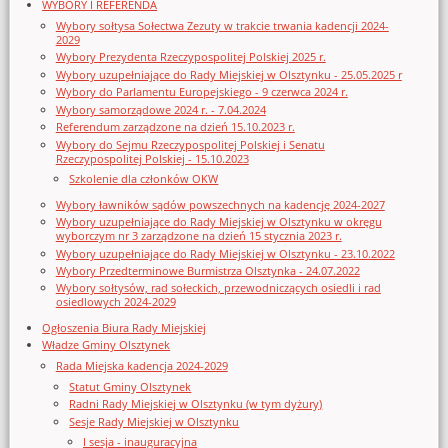
WYBORY I REFERENDA
Wybory sołtysa Sołectwa Zezuty w trakcie trwania kadencji 2024-
2029
Wybory Prezydenta Rzeczypospolitej Polskiej 2025 r.
Wybory uzupełniające do Rady Miejskiej w Olsztynku - 25.05.2025 r
Wybory do Parlamentu Europejskiego - 9 czerwca 2024 r.
Wybory samorządowe 2024 r. - 7.04.2024
Referendum zarządzone na dzień 15.10.2023 r.
Wybory do Sejmu Rzeczypospolitej Polskiej i Senatu
Rzeczypospolitej Polskiej - 15.10.2023
Szkolenie dla członków OKW
Wybory ławników sądów powszechnych na kadencję 2024-2027
Wybory uzupełniające do Rady Miejskiej w Olsztynku w okręgu
wyborczym nr 3 zarządzone na dzień 15 stycznia 2023 r.
Wybory uzupełniające do Rady Miejskiej w Olsztynku - 23.10.2022
Wybory Przedterminowe Burmistrza Olsztynka - 24.07.2022
Wybory sołtysów, rad sołeckich, przewodniczących osiedli i rad
osiedlowych 2024-2029
Ogłoszenia Biura Rady Miejskiej
Władze Gminy Olsztynek
Rada Miejska kadencja 2024-2029
Statut Gminy Olsztynek
Radni Rady Miejskiej w Olsztynku (w tym dyżury)
Sesje Rady Miejskiej w Olsztynku
I sesja - inauguracyjna