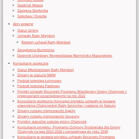
Skarbnik Miasta
Zastępca Skarbnika
Sołectwa i Osiedla
Akty prawne
Statut Gminy
Uchwały Rady Miejskiej
Rejestry uchwał Rady Miejskiej
Zarządzenia Burmistrza
Dziennik Urzędowy Województwa Warmińsko-Mazurskiego
Konsultacje społeczne
Statut Młodzieżowej Rady Miejskiej
Zmiany w statucie MRM
Podział sołectwa Łutynowo
Podział sołectwa Pawłowo
Projekt uchwały Rocznego Programu Współpracy Gminy Olsztynek z
organizacjami pozarządowymi na rok 2022
Konsultacje społeczne dotyczące projektu uchwały w sprawie
utworzenia Olsztyneckiej Rady Seniorów i nadania jej Statutu
Zmiany rodzaju miejscowości Kąpity
Zmiany rodzaju miejscowości Spoguny
Projekty statutów sołectw gminy Olsztynek
Konsultacje projektu „Programu Ochrony Środowiska dla Gminy
Olsztynek na lata 2023-2026 z perspektywą do roku 2030
Konsultacje w sprawie projektu uchwały Rocznego Programu