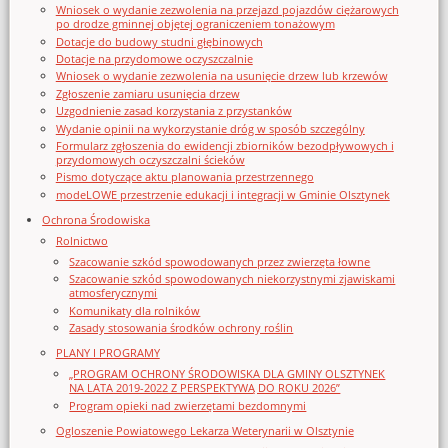
Wniosek o wydanie zezwolenia na przejazd pojazdów ciężarowych
po drodze gminnej objętej ograniczeniem tonażowym
Dotacje do budowy studni głębinowych
Dotacje na przydomowe oczyszczalnie
Wniosek o wydanie zezwolenia na usunięcie drzew lub krzewów
Zgłoszenie zamiaru usunięcia drzew
Uzgodnienie zasad korzystania z przystanków
Wydanie opinii na wykorzystanie dróg w sposób szczególny
Formularz zgłoszenia do ewidencji zbiorników bezodpływowych i
przydomowych oczyszczalni ścieków
Pismo dotyczące aktu planowania przestrzennego
modeLOWE przestrzenie edukacji i integracji w Gminie Olsztynek
Ochrona Środowiska
Rolnictwo
Szacowanie szkód spowodowanych przez zwierzęta łowne
Szacowanie szkód spowodowanych niekorzystnymi zjawiskami
atmosferycznymi
Komunikaty dla rolników
Zasady stosowania środków ochrony roślin
PLANY I PROGRAMY
„PROGRAM OCHRONY ŚRODOWISKA DLA GMINY OLSZTYNEK
NA LATA 2019-2022 Z PERSPEKTYWĄ DO ROKU 2026”
Program opieki nad zwierzętami bezdomnymi
Ogloszenie Powiatowego Lekarza Weterynarii w Olsztynie