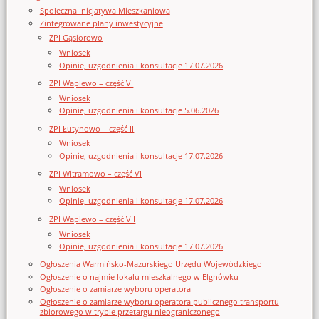
Społeczna Inicjatywa Mieszkaniowa
Zintegrowane plany inwestycyjne
ZPI Gąsiorowo
Wniosek
Opinie, uzgodnienia i konsultacje 17.07.2026
ZPI Waplewo – część VI
Wniosek
Opinie, uzgodnienia i konsultacje 5.06.2026
ZPI Łutynowo – część II
Wniosek
Opinie, uzgodnienia i konsultacje 17.07.2026
ZPI Witramowo – część VI
Wniosek
Opinie, uzgodnienia i konsultacje 17.07.2026
ZPI Waplewo – część VII
Wniosek
Opinie, uzgodnienia i konsultacje 17.07.2026
Ogłoszenia Warmińsko-Mazurskiego Urzędu Wojewódzkiego
Ogłoszenie o najmie lokalu mieszkalnego w Elgnówku
Ogłoszenie o zamiarze wyboru operatora
Ogłoszenie o zamiarze wyboru operatora publicznego transportu
zbiorowego w trybie przetargu nieograniczonego