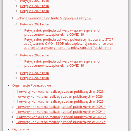
Petycje z 2024 roku
Petycje z 2025 roku
Petycje z 2026 roku
Petycje skierowane do Rady Miejskiej w Olsztynku
Petycje z 2021 roku
Petycja dot. podjęcia uchwały w sprawie gwarancji
producentów szczepionek na COVID-19
Petycja dot. podjęcia uchwały poierającej list otwarty STOP
zabójczenmu GMO - STOP niebezpiecznej szczepionce oraz
zaprzestania eksperymentu na mieszkańcach Polski i inne
Petycje z 2020 roku
Petycja dot. podjęcia uchwały w sprawie gwarancji
producentów szczepionek na COVID-19
Petycje z 2023 roku
Petycje z 2025 roku
Organizacje Pozarządowe
II otwarty konkurs na realizację zadań publicznych w 2026 r.
I otwarty konkurs na realizację zadań publicznych w 2026 r.
II otwarty konkurs na realizację zadań publicznych w 2025 r.
I otwarty konkurs na realizację zadań publicznych w 2025 r.
I otwarty konkurs na realizację zadań publicznych w 2024 r.
II otwarty konkurs na realizację zadań publicznych w 2023 r.
I otwarty konkurs na realizację zadań publicznych w 2023 r.
Ogłoszenia