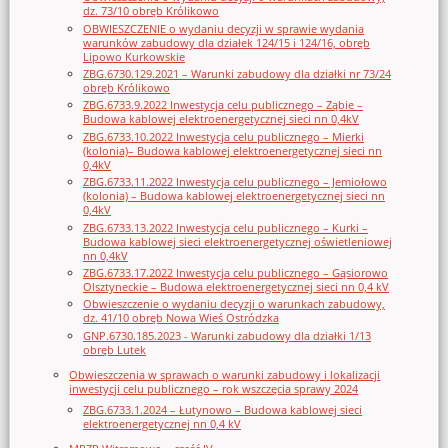
dz. 73/10 obręb Królikowo
OBWIESZCZENIE o wydaniu decyzji w sprawie wydania
warunków zabudowy dla działek 124/15 i 124/16, obręb
Lipowo Kurkowskie
ZBG.6730.129.2021 – Warunki zabudowy dla działki nr 73/24
obręb Królikowo
ZBG.6733.9.2022 Inwestycja celu publicznego – Ząbie –
Budowa kablowej elektroenergetycznej sieci nn 0,4kV
ZBG.6733.10.2022 Inwestycja celu publicznego – Mierki
(kolonia)– Budowa kablowej elektroenergetycznej sieci nn
0,4kV
ZBG.6733.11.2022 Inwestycja celu publicznego – Jemiołowo
(kolonia) – Budowa kablowej elektroenergetycznej sieci nn
0,4kV
ZBG.6733.13.2022 Inwestycja celu publicznego – Kurki –
Budowa kablowej sieci elektroenergetycznej oświetleniowej
nn 0,4kV
ZBG.6733.17.2022 Inwestycja celu publicznego – Gąsiorowo
Olsztyneckie – Budowa elektroenergetycznej sieci nn 0,4 kV
Obwieszczenie o wydaniu decyzji o warunkach zabudowy,
dz. 41/10 obręb Nowa Wieś Ostródzka
GNP.6730.185.2023 - Warunki zabudowy dla działki 1/13
obręb Lutek
Obwieszczenia w sprawach o warunki zabudowy i lokalizacji
inwestycji celu publicznego – rok wszczęcia sprawy 2024
ZBG.6733.1.2024 – Łutynowo – Budowa kablowej sieci
elektroenergetycznej nn 0,4 kV