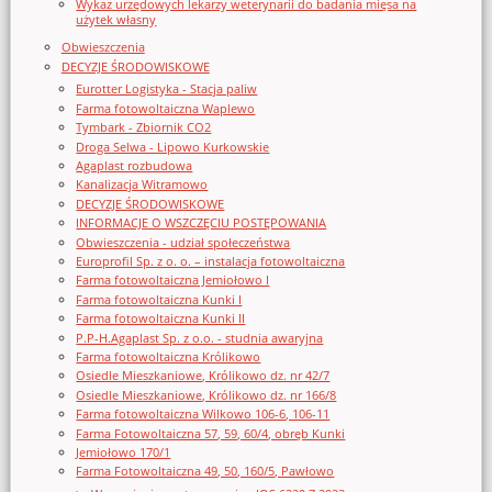
Wykaz urzędowych lekarzy weterynarii do badania mięsa na
użytek własny
Obwieszczenia
DECYZJE ŚRODOWISKOWE
Eurotter Logistyka - Stacja paliw
Farma fotowoltaiczna Waplewo
Tymbark - Zbiornik CO2
Droga Selwa - Lipowo Kurkowskie
Agaplast rozbudowa
Kanalizacja Witramowo
DECYZJE ŚRODOWISKOWE
INFORMACJE O WSZCZĘCIU POSTĘPOWANIA
Obwieszczenia - udział społeczeństwa
Europrofil Sp. z o. o. – instalacja fotowoltaiczna
Farma fotowoltaiczna Jemiołowo I
Farma fotowoltaiczna Kunki I
Farma fotowoltaiczna Kunki II
P.P-H.Agaplast Sp. z o.o. - studnia awaryjna
Farma fotowoltaiczna Królikowo
Osiedle Mieszkaniowe, Królikowo dz. nr 42/7
Osiedle Mieszkaniowe, Królikowo dz. nr 166/8
Farma fotowoltaiczna Wilkowo 106-6, 106-11
Farma Fotowoltaiczna 57, 59, 60/4, obręb Kunki
Jemiołowo 170/1
Farma Fotowoltaiczna 49, 50, 160/5, Pawłowo