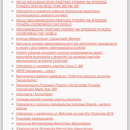
DRUGI NIEOGRANICZONY PRZETARG PISEMNY NA SPRZEDAŻ
POJAZDU SPECJALNEGO STAR 200 PM 18P
Ogłoszenie o otwartym naborze Partnera do wspólnego
przygotowania i realizacji projektu
DRUGI NIEOGRANICZONY PRZETARG PISEMNY NA SPRZEDAŻ
POJAZDU OSOBOWEGO FIAT DOBLO
NIEOGRANICZONY PRZETARG PISEMNY NA SPRZEDAŻ POJAZDU
OSOBOWEGO FIAT DOBLO
Instytut Meteorologii i Gospodarki Wodnej
Decyzja w sprawie zatwierdzenia taryf dla zbiorowego zaopatrzenia
w wodę i zbiorowego odprowadzania ścieków
Ogólny schemat procedury kontroli przestrzegania zasad i
warunków korzystania z zezwoleń na sprzedaż napojów
alkoholowych w gminie Olsztynek
Ogłoszenie o sprzedaży ciągnika Ursus C-360
MPZP Samagowo – czesc I
Rezygnacja z realizacji zadania pn. "Odkrycie tajemnic pomnika
Tannenbergu"
Nieograniczony Przetargu Pisemny Na Sprzedaż Pojazdu
Specjalnego Marki Star_200
Informacje i komunikaty
Uchwała projekt nowego ustroju szkolnego
Ogłoszenie o zebraniu mieszkańców Sołectwa Drwęck - wybory
sołtysa
Ogłoszenie o zamknięciu ul. Behringa na czas Dni Olsztynka 2016
Pozostałe obwieszczenia
Samorząd Województwa Warmińsko-Mazurskiego
Obwieszczenia Wojewody Warmińsko-Mazurskiego