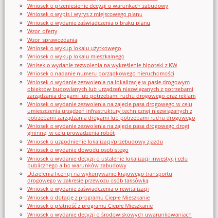
Wniosek o przeniesienie decyzji o warunkach zabudowy
Wniosek o wypis i wyrys z miejscowego planu
Wniosek o wydanie zaświadczenia o braku planu
Wzor_oferty
Wzor_sprawozdania
Wniosek o wykup lokalu użytkowego
Wniosek o wykup lokalu mieszkalnego
Wnisek o wydanie zezwolenia na wykreślenie hipoteki z KW
Wniosek o nadanie numeru porządkowego nieruchomości
Wniosek o wydanie zezwolenia na lokalizację w pasie drogowym
obiektów budowlanych lub urządzeń niezwiązanych z potrzebami
zarządzania drogami lub potrzebami ruchu drogowego oraz reklam
Wniosek o wydanie zezwolenia na zajęcie pasa drogowego w celu
umieszczenia urządzeń infrastruktury technicznej niezwiązanych z
potrzebami zarządzania drogami lub potrzebami ruchu drogowego
Wniosek o wydanie zezwolenia na zajęcie pasa drogowego drogi
gminnej w celu prowadzenia robót
Wniosek o uzgodnienie lokalizacji/przebudowy zjazdu
Wniosek o wydanie dowodu osobistego
Wniosek o wydanie decyzji o ustalenie lokalizacji inwestycji celu
publicznego albo warunków zabudowy
Udzielenia licencji na wykonywanie krajowego transportu
drogowego w zakresie przewozu osób taksówką
Wniosek o wydanie zaświadczenia o rewitalizacji
Wniosek o dotację z programu Ciepłe Mieszkanie
Wniosek o płatność z programu Ciepłe Mieszkanie
Wniosek o wydanie decyzji o środowiskowych uwarunkowaniach