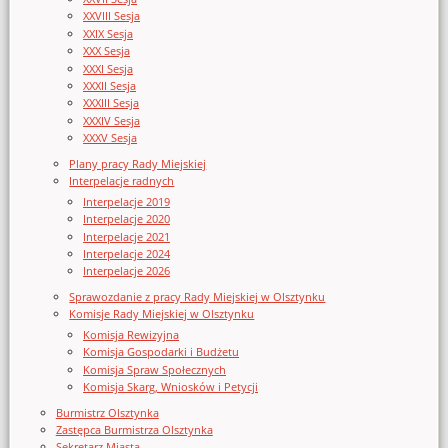
XXVIII Sesja
XXIX Sesja
XXX Sesja
XXXI Sesja
XXXII Sesja
XXXIII Sesja
XXXIV Sesja
XXXV Sesja
Plany pracy Rady Miejskiej
Interpelacje radnych
Interpelacje 2019
Interpelacje 2020
Interpelacje 2021
Interpelacje 2024
Interpelacje 2026
Sprawozdanie z pracy Rady Miejskiej w Olsztynku
Komisje Rady Miejskiej w Olsztynku
Komisja Rewizyjna
Komisja Gospodarki i Budżetu
Komisja Spraw Społecznych
Komisja Skarg, Wniosków i Petycji
Burmistrz Olsztynka
Zastępca Burmistrza Olsztynka
Sekretarz Miasta