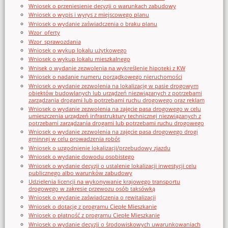
Wniosek o przeniesienie decyzji o warunkach zabudowy
Wniosek o wypis i wyrys z miejscowego planu
Wniosek o wydanie zaświadczenia o braku planu
Wzor_oferty
Wzor_sprawozdania
Wniosek o wykup lokalu użytkowego
Wniosek o wykup lokalu mieszkalnego
Wnisek o wydanie zezwolenia na wykreślenie hipoteki z KW
Wniosek o nadanie numeru porządkowego nieruchomości
Wniosek o wydanie zezwolenia na lokalizację w pasie drogowym
obiektów budowlanych lub urządzeń niezwiązanych z potrzebami
zarządzania drogami lub potrzebami ruchu drogowego oraz reklam
Wniosek o wydanie zezwolenia na zajęcie pasa drogowego w celu
umieszczenia urządzeń infrastruktury technicznej niezwiązanych z
potrzebami zarządzania drogami lub potrzebami ruchu drogowego
Wniosek o wydanie zezwolenia na zajęcie pasa drogowego drogi
gminnej w celu prowadzenia robót
Wniosek o uzgodnienie lokalizacji/przebudowy zjazdu
Wniosek o wydanie dowodu osobistego
Wniosek o wydanie decyzji o ustalenie lokalizacji inwestycji celu
publicznego albo warunków zabudowy
Udzielenia licencji na wykonywanie krajowego transportu
drogowego w zakresie przewozu osób taksówką
Wniosek o wydanie zaświadczenia o rewitalizacji
Wniosek o dotację z programu Ciepłe Mieszkanie
Wniosek o płatność z programu Ciepłe Mieszkanie
Wniosek o wydanie decyzji o środowiskowych uwarunkowaniach