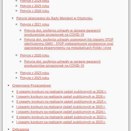
Petycje z 2024 roku
Petycje z 2025 roku
Petycje z 2026 roku
Petycje skierowane do Rady Miejskiej w Olsztynku
Petycje z 2021 roku
Petycja dot. podjęcia uchwały w sprawie gwarancji
producentów szczepionek na COVID-19
Petycja dot. podjęcia uchwały poierającej list otwarty STOP
zabójczenmu GMO - STOP niebezpiecznej szczepionce oraz
zaprzestania eksperymentu na mieszkańcach Polski i inne
Petycje z 2020 roku
Petycja dot. podjęcia uchwały w sprawie gwarancji
producentów szczepionek na COVID-19
Petycje z 2023 roku
Petycje z 2025 roku
Organizacje Pozarządowe
II otwarty konkurs na realizację zadań publicznych w 2026 r.
I otwarty konkurs na realizację zadań publicznych w 2026 r.
II otwarty konkurs na realizację zadań publicznych w 2025 r.
I otwarty konkurs na realizację zadań publicznych w 2025 r.
I otwarty konkurs na realizację zadań publicznych w 2024 r.
II otwarty konkurs na realizację zadań publicznych w 2023 r.
I otwarty konkurs na realizację zadań publicznych w 2023 r.
Ogłoszenia