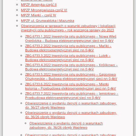
MPZP Ameryka-część II
MPZP Mrongowiusza-część VI
MPZP Mierki – część IV
MPZP ul. Grunwaldzka i Mazurska
Obwieszczenia w sprawach o warunki zabudowy i lokalizacji
inwestycji celu publicznego – rok wszczęcia sprawy do 2023
ZBG.6733.1.2022 Inwestycja celu publicznego – Nowa Wieś
Ostródzka – Budowa elektroenergetycznej sieci nn 0,4kV
ZBG.6733.2.2022 Inwestycja celu publicznego – Mańki –
Budowa elektroenergetycznej sieci nn 0,4kV
ZBG.6733.3.2022 Inwestycja celu publicznego – Lutek –
Budowa elektroenergetycznej sieci nn 0,4kV
ZBG.6733.4.2022 Inwestycja celu publicznego – Królikowo –
Budowa elektroenergetycznej sieci nn 0,4kV
ZBG.6733.5.2022 Inwestycja celu publicznego – Gąsiorowo
Olsztyneckie – Budowa elektroenergetycznej sieci nn 0,4kV
ZBG.6733.6.2022 Inwestycja celu publicznego – Mierki
kolonia – Przebudowa elektroenergetycznej sieci nn 0,4kV
ZBG.6733.7.2022 Inwestycja celu publicznego – Jemiołowo –
Przebudowa elektroenergetycznej sieci nn 0,4kV
Obwieszczenie o wydaniu decyzji o warunkach zabudowy,
dz. 36/27 obręb Waplewo
Obwieszczenie o wydaniu decyzji o warunkach zabudowy,
dz. 36/26 obręb Waplewo
Obwieszczenie o wydaniu decyzji o warunkach
zabudowy, dz. 36/26 obręb Waplewo
Obwieszczenie o wydaniu decyzji o warunkach zabudowy,