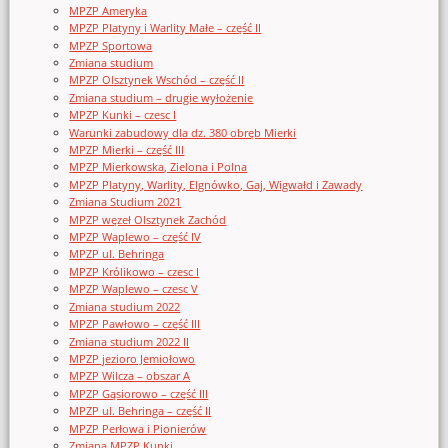
MPZP Ameryka
MPZP Platyny i Warlity Małe – część II
MPZP Sportowa
Zmiana studium
MPZP Olsztynek Wschód – część II
Zmiana studium – drugie wyłożenie
MPZP Kunki – czesc I
Warunki zabudowy dla dz. 380 obręb Mierki
MPZP Mierki – część III
MPZP Mierkowska, Zielona i Polna
MPZP Platyny, Warlity, Elgnówko, Gaj, Wigwałd i Zawady
Zmiana Studium 2021
MPZP węzeł Olsztynek Zachód
MPZP Waplewo – część IV
MPZP ul. Behringa
MPZP Królikowo – czesc I
MPZP Waplewo – czesc V
Zmiana studium 2022
MPZP Pawłowo – część III
Zmiana studium 2022 II
MPZP jezioro Jemiołowo
MPZP Wilcza – obszar A
MPZP Gąsiorowo – część III
MPZP ul. Behringa – część II
MPZP Perłowa i Pionierów
Zmiana MPZP Kunki