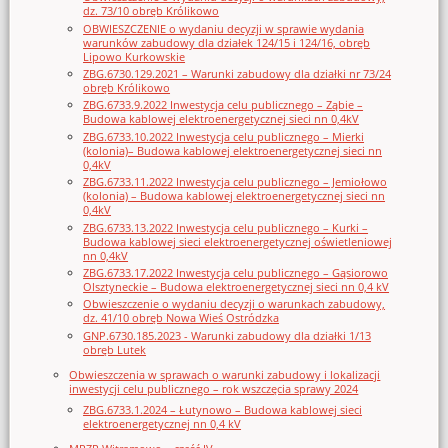
dz. 73/10 obręb Królikowo
OBWIESZCZENIE o wydaniu decyzji w sprawie wydania
warunków zabudowy dla działek 124/15 i 124/16, obręb
Lipowo Kurkowskie
ZBG.6730.129.2021 – Warunki zabudowy dla działki nr 73/24
obręb Królikowo
ZBG.6733.9.2022 Inwestycja celu publicznego – Ząbie –
Budowa kablowej elektroenergetycznej sieci nn 0,4kV
ZBG.6733.10.2022 Inwestycja celu publicznego – Mierki
(kolonia)– Budowa kablowej elektroenergetycznej sieci nn
0,4kV
ZBG.6733.11.2022 Inwestycja celu publicznego – Jemiołowo
(kolonia) – Budowa kablowej elektroenergetycznej sieci nn
0,4kV
ZBG.6733.13.2022 Inwestycja celu publicznego – Kurki –
Budowa kablowej sieci elektroenergetycznej oświetleniowej
nn 0,4kV
ZBG.6733.17.2022 Inwestycja celu publicznego – Gąsiorowo
Olsztyneckie – Budowa elektroenergetycznej sieci nn 0,4 kV
Obwieszczenie o wydaniu decyzji o warunkach zabudowy,
dz. 41/10 obręb Nowa Wieś Ostródzka
GNP.6730.185.2023 - Warunki zabudowy dla działki 1/13
obręb Lutek
Obwieszczenia w sprawach o warunki zabudowy i lokalizacji
inwestycji celu publicznego – rok wszczęcia sprawy 2024
ZBG.6733.1.2024 – Łutynowo – Budowa kablowej sieci
elektroenergetycznej nn 0,4 kV