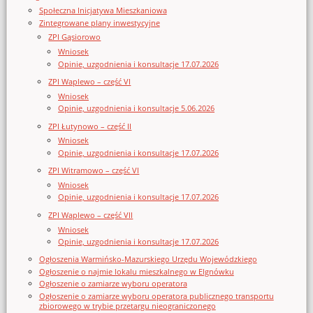
Społeczna Inicjatywa Mieszkaniowa
Zintegrowane plany inwestycyjne
ZPI Gąsiorowo
Wniosek
Opinie, uzgodnienia i konsultacje 17.07.2026
ZPI Waplewo – część VI
Wniosek
Opinie, uzgodnienia i konsultacje 5.06.2026
ZPI Łutynowo – część II
Wniosek
Opinie, uzgodnienia i konsultacje 17.07.2026
ZPI Witramowo – część VI
Wniosek
Opinie, uzgodnienia i konsultacje 17.07.2026
ZPI Waplewo – część VII
Wniosek
Opinie, uzgodnienia i konsultacje 17.07.2026
Ogłoszenia Warmińsko-Mazurskiego Urzędu Wojewódzkiego
Ogłoszenie o najmie lokalu mieszkalnego w Elgnówku
Ogłoszenie o zamiarze wyboru operatora
Ogłoszenie o zamiarze wyboru operatora publicznego transportu
zbiorowego w trybie przetargu nieograniczonego