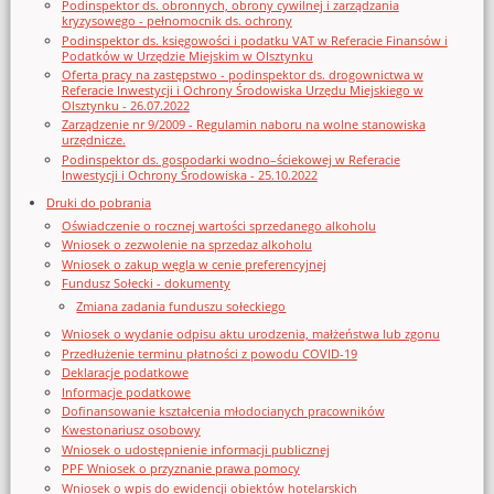
Podinspektor ds. obronnych, obrony cywilnej i zarządzania
kryzysowego - pełnomocnik ds. ochrony
Podinspektor ds. księgowości i podatku VAT w Referacie Finansów i
Podatków w Urzędzie Miejskim w Olsztynku
Oferta pracy na zastępstwo - podinspektor ds. drogownictwa w
Referacie Inwestycji i Ochrony Środowiska Urzędu Miejskiego w
Olsztynku - 26.07.2022
Zarządzenie nr 9/2009 - Regulamin naboru na wolne stanowiska
urzędnicze.
Podinspektor ds. gospodarki wodno–ściekowej w Referacie
Inwestycji i Ochrony Środowiska - 25.10.2022
Druki do pobrania
Oświadczenie o rocznej wartości sprzedanego alkoholu
Wniosek o zezwolenie na sprzedaz alkoholu
Wniosek o zakup węgla w cenie preferencyjnej
Fundusz Sołecki - dokumenty
Zmiana zadania funduszu sołeckiego
Wniosek o wydanie odpisu aktu urodzenia, małżeństwa lub zgonu
Przedłużenie terminu płatności z powodu COVID-19
Deklaracje podatkowe
Informacje podatkowe
Dofinansowanie kształcenia młodocianych pracowników
Kwestonariusz osobowy
Wniosek o udostępnienie informacji publicznej
PPF Wniosek o przyznanie prawa pomocy
Wniosek o wpis do ewidencji obiektów hotelarskich