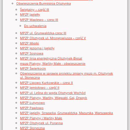
Obwieszczenia Burmistrza Olsztynka
Świętajny – część III
MPZP Jagiełły
MPZP Waplewo – czesc III
Do uchwalenia
MPZP ul. Grunwaldzka-czesc III
MPZP Olsztynek ul. Mrongowiusza – część V
MPZP Mierki
MPZP Jeziorna i Jagielly
MPZP Sosnowa
MPZP linia energetyczna Olsztynek-Biesal
mpzp Platyny, Warlity Małe - obwieszczenie
MPZP Świerkocin
Obwieszczenie w sprawie projektu zmiany mpzp m. Olsztynek
ul. Słoneczna
MPZP Lipowo Kurkowskie – czesc II
MPZP Jemiołowo – część II
MPZP ul. Leśna do węzła Olsztynek Wschód
MPZP Platyny, Warlity, Wigwałd, Gaj, Drwęck
MPZP Łutynowo
MPZP Pawłowo
MPZP Jagielly, Strazacka, Grunwaldzka, Mazurska, Warszawska
MPZP Platyny i Warlity Małe
MPZP Olsztynek ul. Poranna
MPZP Słoneczna