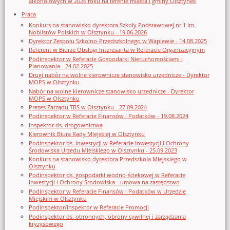
alkoholowych w 2026 roku na terenie miasta i gminy Olsztynek
Praca
Konkurs na stanowisko dyrektora Szkoły Podstawowej nr 1 im.
Noblistów Polskich w Olsztynku - 19.06.2026
Dyrektor Zespołu Szkolno-Przedszkolnego w Waplewie - 14.08.2025
Referent w Biurze Obsługi Interesanta w Referacie Organizacyjnym
Podinspektor w Referacie Gospodarki Nieruchomościami i
Planowania - 24.02.2025
Drugi nabór na wolne kierownicze stanowisko urzędnicze - Dyrektor
MOPS w Olsztynku
Nabór na wolne kierownicze stanowisko urzędnicze - Dyrektor
MOPS w Olsztynku
Prezes Zarządu TBS w Olsztynku - 27.09.2024
Podinspektor w Referacie Finansów i Podatków - 19.08.2024
Inspektor ds. drogownictwa
Kierownik Biura Rady Miejskiej w Olsztynku
Podinspektor ds. inwestycji w Referacie Inwestycji i Ochrony
Środowiska Urzędu Miejskiego w Olsztynku - 25.09.2023
Konkurs na stanowisko dyrektora Przedszkola Miejskiego w
Olsztynku
Podinspektor ds. gospodarki wodno-ściekowej w Referacie
Inwestycji i Ochrony Środowiska - umowa na zastępstwo
Podinspektor w Referacie Finansów i Podatków w Urzędzie
Miejskim w Olsztynku
Podinspektor/inspektor w Referacie Promocji
Podinspektor ds. obronnych, obrony cywilnej i zarządzania
kryzysowego