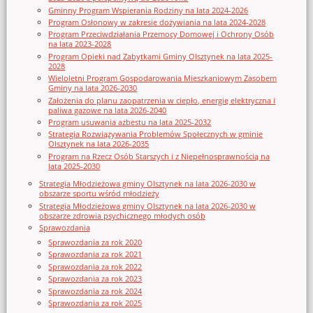
Gminny Program Wspierania Rodziny na lata 2024-2026
Program Osłonowy w zakresie dożywiania na lata 2024-2028
Program Przeciwdziałania Przemocy Domowej i Ochrony Osób
na lata 2023-2028
Program Opieki nad Zabytkami Gminy Olsztynek na lata 2025-
2028
Wieloletni Program Gospodarowania Mieszkaniowym Zasobem
Gminy na lata 2026-2030
Założenia do planu zaopatrzenia w ciepło, energię elektryczna i
paliwa gazowe na lata 2026-2040
Program usuwania azbestu na lata 2025-2032
Strategia Rozwiązywania Problemów Społecznych w gminie
Olsztynek na lata 2026-2035
Program na Rzecz Osób Starszych i z Niepełnosprawnością na
lata 2025-2030
Strategia Młodzieżowa gminy Olsztynek na lata 2026-2030 w
obszarze sportu wśród młodzieży
Strategia Młodzieżowa gminy Olsztynek na lata 2026-2030 w
obszarze zdrowia psychicznego młodych osób
Sprawozdania
Sprawozdania za rok 2020
Sprawozdania za rok 2021
Sprawozdania za rok 2022
Sprawozdania za rok 2023
Sprawozdania za rok 2024
Sprawozdania za rok 2025