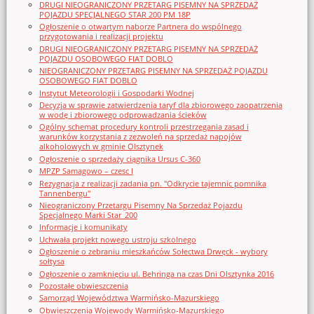
DRUGI NIEOGRANICZONY PRZETARG PISEMNY NA SPRZEDAŻ
POJAZDU SPECJALNEGO STAR 200 PM 18P
Ogłoszenie o otwartym naborze Partnera do wspólnego
przygotowania i realizacji projektu
DRUGI NIEOGRANICZONY PRZETARG PISEMNY NA SPRZEDAŻ
POJAZDU OSOBOWEGO FIAT DOBLO
NIEOGRANICZONY PRZETARG PISEMNY NA SPRZEDAŻ POJAZDU
OSOBOWEGO FIAT DOBLO
Instytut Meteorologii i Gospodarki Wodnej
Decyzja w sprawie zatwierdzenia taryf dla zbiorowego zaopatrzenia
w wodę i zbiorowego odprowadzania ścieków
Ogólny schemat procedury kontroli przestrzegania zasad i
warunków korzystania z zezwoleń na sprzedaż napojów
alkoholowych w gminie Olsztynek
Ogłoszenie o sprzedaży ciągnika Ursus C-360
MPZP Samagowo – czesc I
Rezygnacja z realizacji zadania pn. "Odkrycie tajemnic pomnika
Tannenbergu"
Nieograniczony Przetargu Pisemny Na Sprzedaż Pojazdu
Specjalnego Marki Star_200
Informacje i komunikaty
Uchwała projekt nowego ustroju szkolnego
Ogłoszenie o zebraniu mieszkańców Sołectwa Drwęck - wybory
sołtysa
Ogłoszenie o zamknięciu ul. Behringa na czas Dni Olsztynka 2016
Pozostałe obwieszczenia
Samorząd Województwa Warmińsko-Mazurskiego
Obwieszczenia Wojewody Warmińsko-Mazurskiego