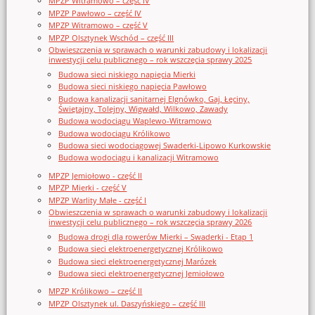
MPZP Witramowo – część IV
MPZP Pawłowo – część IV
MPZP Witramowo – część V
MPZP Olsztynek Wschód – część III
Obwieszczenia w sprawach o warunki zabudowy i lokalizacji
inwestycji celu publicznego – rok wszczęcia sprawy 2025
Budowa sieci niskiego napięcia Mierki
Budowa sieci niskiego napięcia Pawłowo
Budowa kanalizacji sanitarnej Elgnówko, Gaj, Łęciny,
Świętajny, Tolejny, Wigwałd, Wilkowo, Zawady
Budowa wodociągu Waplewo-Witramowo
Budowa wodociągu Królikowo
Budowa sieci wodociągowej Swaderki-Lipowo Kurkowskie
Budowa wodociągu i kanalizacji Witramowo
MPZP Jemiołowo - część II
MPZP Mierki - część V
MPZP Warlity Małe - część I
Obwieszczenia w sprawach o warunki zabudowy i lokalizacji
inwestycji celu publicznego – rok wszczęcia sprawy 2026
Budowa drogi dla rowerów Mierki – Swaderki - Etap 1
Budowa sieci elektroenergetycznej Królikowo
Budowa sieci elektroenergetycznej Marózek
Budowa sieci elektroenergetycznej Jemiołowo
MPZP Królikowo – część II
MPZP Olsztynek ul. Daszyńskiego – część III