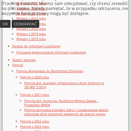
(Tracking Cookies). Możesz sam zdecydować, czy chcesz zezwolić
Wykazy z 2025 roku
na pliki cookie. Należy pamiętać, że w przypadku odrzucenia, nie
Wykazy z 2024 roku
wszystkie funkcje strony mogą być dostępne.
Wykazy z 2023 roku
Wykazy z 2022 roku
OK
ODMAWIAĆ
Wykazy z 2021 roku
Wykazy z 2020 roku
Wykazy z 2019 roku
Wykazy z 2018 roku
Dostęp do informacji publicznej
Ponowne wykorzystanie informacji publicznej
Skargi i wnioski
Petycje
Petycje skierowane do Burmistrza Olsztynka
Petycje z 2020 roku
Petycja dot. poprawy infrastruktury drogi gminnej nr
281409_5.0014
Petycje z 2021 roku
Petycja dot. konkursu: Rodzinne Miejsce Zabaw -
Podwórko NIVEA
Petycja dotycząca poprawy stanu i oznakowania dwóch
odcinków dróg gminnych biegących do granicy gminy
Petycje z 2022 roku
Petycje z 2023 roku