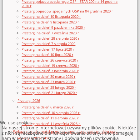
Przetarg pojazdu specjalnego OSP - STAR 200 na 14 grudnia
2020 r
Przetarg pojazdów specjalnych OSP na 04 grudnia 2020 r
Przetarg na dzień 10 listopada 2020 r
Przetarg na dzień 9 listopada 2020 r
Przetargi na dzień 9 października 2020 r
Przetargi na dzień 7 września 2020 r
Przetargi na dzień 28 sierpnia 2020 r
Przetargi na dzień 7 sierpnia 2020
Przetargi na dzień 17 lipca 2020 r
Przetarg na dzień 10 lipca 2020 r
Przetarg na dzień 26 czerwca 2020 r
Przetargi na dzień 19 czerwca 2020 r
Przetargi na dzień 3 kwietnia 2020 r
Przetarg na dzień 30 marca 2020 r
Przetarg na dzień 23 marca 2020 r
Przetarg na dzień 28 lutego 2020 r
Przetargi na dzień 21 lutego 2020 r
Przetargi 2026
Przetarg na dzień 6 marca 2026 r.
Przetargi na dzień 10 sierpnia 2026 r.
Przetarg na dzień 11 sierpnia 2026 r.
We use cookies
Przetarg na dzień 11 września 2026 r.
Na naszej stronie internetowej używamy plików cookie. Niektóre
Wykazy nieruchomości przeznaczonych do sprzedaży i dzierżawy
z nich są niezbędne dla funkcjonowania strony, inne pomagają
nam w ulepszaniu tej strony i doświadczeń użytkownika
Wykazy z 2026 roku