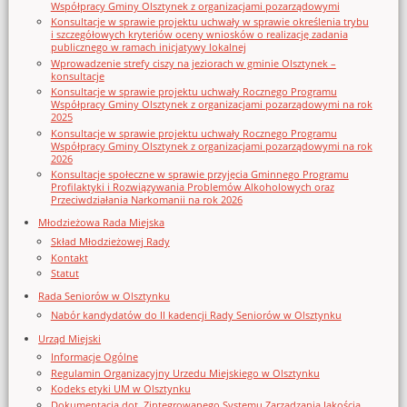
Współpracy Gminy Olsztynek z organizacjami pozarządowymi
Konsultacje w sprawie projektu uchwały w sprawie określenia trybu
i szczegółowych kryteriów oceny wniosków o realizację zadania
publicznego w ramach inicjatywy lokalnej
Wprowadzenie strefy ciszy na jeziorach w gminie Olsztynek –
konsultacje
Konsultacje w sprawie projektu uchwały Rocznego Programu
Współpracy Gminy Olsztynek z organizacjami pozarządowymi na rok
2025
Konsultacje w sprawie projektu uchwały Rocznego Programu
Współpracy Gminy Olsztynek z organizacjami pozarządowymi na rok
2026
Konsultacje społeczne w sprawie przyjęcia Gminnego Programu
Profilaktyki i Rozwiązywania Problemów Alkoholowych oraz
Przeciwdziałania Narkomanii na rok 2026
Młodzieżowa Rada Miejska
Skład Młodzieżowej Rady
Kontakt
Statut
Rada Seniorów w Olsztynku
Nabór kandydatów do II kadencji Rady Seniorów w Olsztynku
Urząd Miejski
Informacje Ogólne
Regulamin Organizacyjny Urzedu Miejskiego w Olsztynku
Kodeks etyki UM w Olsztynku
Dokumentacja dot. Zintegrowanego Systemu Zarządzania Jakością