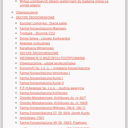
Wykaz urzędowych lekarzy weterynarii do badania mięsa na
użytek własny
Obwieszczenia
DECYZJE ŚRODOWISKOWE
Eurotter Logistyka - Stacja paliw
Farma fotowoltaiczna Waplewo
Tymbark - Zbiornik CO2
Droga Selwa - Lipowo Kurkowskie
Agaplast rozbudowa
Kanalizacja Witramowo
DECYZJE ŚRODOWISKOWE
INFORMACJE O WSZCZĘCIU POSTĘPOWANIA
Obwieszczenia - udział społeczeństwa
Europrofil Sp. z o. o. – instalacja fotowoltaiczna
Farma fotowoltaiczna Jemiołowo I
Farma fotowoltaiczna Kunki I
Farma fotowoltaiczna Kunki II
P.P-H.Agaplast Sp. z o.o. - studnia awaryjna
Farma fotowoltaiczna Królikowo
Osiedle Mieszkaniowe, Królikowo dz. nr 42/7
Osiedle Mieszkaniowe, Królikowo dz. nr 166/8
Farma fotowoltaiczna Wilkowo 106-6, 106-11
Farma Fotowoltaiczna 57, 59, 60/4, obręb Kunki
Jemiołowo 170/1
Farma Fotowoltaiczna 49, 50, 160/5, Pawłowo