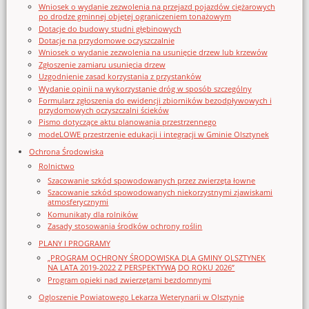
Wniosek o wydanie zezwolenia na przejazd pojazdów ciężarowych
po drodze gminnej objętej ograniczeniem tonażowym
Dotacje do budowy studni głębinowych
Dotacje na przydomowe oczyszczalnie
Wniosek o wydanie zezwolenia na usunięcie drzew lub krzewów
Zgłoszenie zamiaru usunięcia drzew
Uzgodnienie zasad korzystania z przystanków
Wydanie opinii na wykorzystanie dróg w sposób szczególny
Formularz zgłoszenia do ewidencji zbiorników bezodpływowych i
przydomowych oczyszczalni ścieków
Pismo dotyczące aktu planowania przestrzennego
modeLOWE przestrzenie edukacji i integracji w Gminie Olsztynek
Ochrona Środowiska
Rolnictwo
Szacowanie szkód spowodowanych przez zwierzęta łowne
Szacowanie szkód spowodowanych niekorzystnymi zjawiskami
atmosferycznymi
Komunikaty dla rolników
Zasady stosowania środków ochrony roślin
PLANY I PROGRAMY
„PROGRAM OCHRONY ŚRODOWISKA DLA GMINY OLSZTYNEK
NA LATA 2019-2022 Z PERSPEKTYWĄ DO ROKU 2026”
Program opieki nad zwierzętami bezdomnymi
Ogloszenie Powiatowego Lekarza Weterynarii w Olsztynie