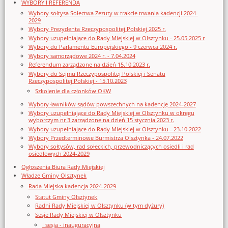
WYBORY I REFERENDA
Wybory sołtysa Sołectwa Zezuty w trakcie trwania kadencji 2024-
2029
Wybory Prezydenta Rzeczypospolitej Polskiej 2025 r.
Wybory uzupełniające do Rady Miejskiej w Olsztynku - 25.05.2025 r
Wybory do Parlamentu Europejskiego - 9 czerwca 2024 r.
Wybory samorządowe 2024 r. - 7.04.2024
Referendum zarządzone na dzień 15.10.2023 r.
Wybory do Sejmu Rzeczypospolitej Polskiej i Senatu
Rzeczypospolitej Polskiej - 15.10.2023
Szkolenie dla członków OKW
Wybory ławników sądów powszechnych na kadencję 2024-2027
Wybory uzupełniające do Rady Miejskiej w Olsztynku w okręgu
wyborczym nr 3 zarządzone na dzień 15 stycznia 2023 r.
Wybory uzupełniające do Rady Miejskiej w Olsztynku - 23.10.2022
Wybory Przedterminowe Burmistrza Olsztynka - 24.07.2022
Wybory sołtysów, rad sołeckich, przewodniczących osiedli i rad
osiedlowych 2024-2029
Ogłoszenia Biura Rady Miejskiej
Władze Gminy Olsztynek
Rada Miejska kadencja 2024-2029
Statut Gminy Olsztynek
Radni Rady Miejskiej w Olsztynku (w tym dyżury)
Sesje Rady Miejskiej w Olsztynku
I sesja - inauguracyjna