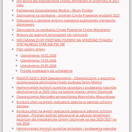
Dni wolne dla pracowników Urzędu Miejskiego w Olsztynku w 2021
roku
Państwowe Gospodarstwo Wodne - Wody Polskie
Zaproszenie na spotkanie - program Czyste Powietrze grudzień 2021
Ogłoszenie o zamiarze wyboru operatora publicznego transportu
zbiorowego
Zaproszenie na spotkania Czyste Powietrze Czyste Mieszkanie
Wybory do walnych zgromadzeń izb rolniczych
NIEOGRANICZONY PRZETARG PISEMNY NA SPRZEDAŻ POJAZDU
SPECJALNEGO STAR 200 PM 18P
Plan ogólny gminy
Uzgodnienia 16.02.2026
Uzgodnienia 13.05.2026
Uzgodnienia 29.05.2026
Projekt przekazany do uchwalenia
RGGIOŚ.6220.5.2024 Zawiadomienie - Obwieszczenie o wszczęciu
postępowania administracyjnego budowa farmy Mielno
Harmonogram kontroli punktów sprzedaży i podawania napojów
alkoholowych w 2025 roku na terenie miasta i gminy Olsztynek
Obwieszczenia Marszałka województwa Warmińsko-Mazurskiego
Konkurs ofert na wybór realizatora zadania w zakresie ochrony
zdrowia
Konkurs ofert na wybór realizatora zadania w zakresie ochrony
zdrowia - Program polityki zdrowotnej w zakresie rehabilitacji
leczniczej dla mieszkańców Gminy Olsztynek na lata 2025-2027 na
rok 2026
Harmonogram kontroli punktów sprzedaży i podawania napojów