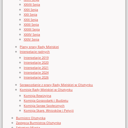
XXVIII Sesja
XXIX Sesja
XXX Sesja
XXXI Sesja
XXXII Sesja
XXXIII Sesja
XXXIV Sesja
XXXV Sesja
Plany pracy Rady Miejskiej
Interpelacje radnych
Interpelacje 2019
Interpelacje 2020
Interpelacje 2021
Interpelacje 2024
Interpelacje 2026
Sprawozdanie z pracy Rady Miejskiej w Olsztynku
Komisje Rady Miejskiej w Olsztynku
Komisja Rewizyjna
Komisja Gospodarki i Budżetu
Komisja Spraw Społecznych
Komisja Skarg, Wniosków i Petycji
Burmistrz Olsztynka
Zastępca Burmistrza Olsztynka
Sekretarz Miasta