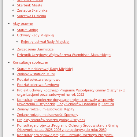
Skarbnik Miasta
Zastępca Skarbnika
Sołectwa i Osiedla
Akty prawne
Statut Gminy
Uchwały Rady Miejskiej
Rejestry uchwał Rady Miejskiej
Zarządzenia Burmistrza
Dziennik Urzędowy Województwa Warmińsko-Mazurskiego
Konsultacje społeczne
Statut Młodzieżowej Rady Miejskiej
Zmiany w statucie MRM
Podział sołectwa Łutynowo
Podział sołectwa Pawłowo
Projekt uchwały Rocznego Programu Współpracy Gminy Olsztynek z
organizacjami pozarządowymi na rok 2022
Konsultacje społeczne dotyczące projektu uchwały w sprawie
utworzenia Olsztyneckiej Rady Seniorów i nadania jej Statutu
Zmiany rodzaju miejscowości Kąpity
Zmiany rodzaju miejscowości Spoguny
Projekty statutów sołectw gminy Olsztynek
Konsultacje projektu „Programu Ochrony Środowiska dla Gminy
Olsztynek na lata 2023-2026 z perspektywą do roku 2030
Konsultacje w sprawie projektu uchwały Rocznego Programu