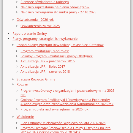
Pierwsze oświadczenie radnego
Na dzień zaprzestania pełnienia obowiązków
Na dzień rozwiązania stosunku pracy - 27.10.2025
Oświadczenia - 2026 rok
Oświadczenia za rok 2025
Raport o stanie Gminy
Plany, programy, strategie i ich wykonanie
Ponadlokalny Program Rewitalizacji Miast Sieci Cittaslow
Program rewitalizacji sieci miast
Lokalny Program Rewitalizacji gminy Olsztynek
Aktualizacja LPR – październik 2016
Aktualizacja LPR – lipiec 2017
Aktualizacja LPR – czerwiec 2018
Strategia Rozwoju Gminy
Roczne
Program współpracy z organizacjami pozarządowymi na 2026
rok
Gminny Program Profilaktyki i Rozwiązywania Problemów
Alkoholowych oraz Przeciwdziałania Narkomanii na 2026 rok
Program opieki nad zwierzętami na 2026 rok
Wieloletnie
Plan Odnowy Miejscowości Waplewo na lata 2021-2028
Program Ochrony Środowiska dla Gminy Olsztynek na lata
2023-2026 z perspektywą do 2030 roku