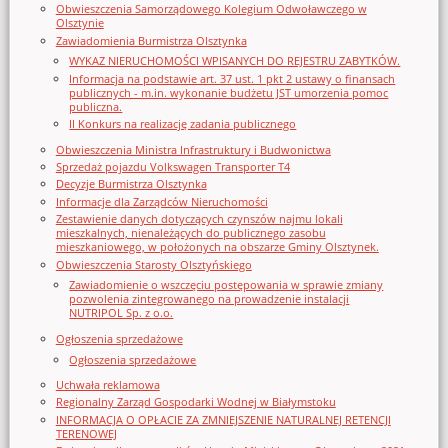
Obwieszczenia Samorządowego Kolegium Odwoławczego w
Olsztynie
Zawiadomienia Burmistrza Olsztynka
WYKAZ NIERUCHOMOŚCI WPISANYCH DO REJESTRU ZABYTKÓW.
Informacja na podstawie art. 37 ust. 1 pkt 2 ustawy o finansach
publicznych - m.in. wykonanie budżetu JST umorzenia pomoc
publiczna.
II Konkurs na realizację zadania publicznego
Obwieszczenia Ministra Infrastruktury i Budwonictwa
Sprzedaż pojazdu Volkswagen Transporter T4
Decyzje Burmistrza Olsztynka
Informacje dla Zarządców Nieruchomości
Zestawienie danych dotyczących czynszów najmu lokali
mieszkalnych, nienależących do publicznego zasobu
mieszkaniowego, w położonych na obszarze Gminy Olsztynek.
Obwieszczenia Starosty Olsztyńskiego
Zawiadomienie o wszczęciu postępowania w sprawie zmiany
pozwolenia zintegrowanego na prowadzenie instalacji
NUTRIPOL Sp. z o.o.
Ogłoszenia sprzedażowe
Ogłoszenia sprzedażowe
Uchwała reklamowa
Regionalny Zarząd Gospodarki Wodnej w Białymstoku
INFORMACJA O OPŁACIE ZA ZMNIEJSZENIE NATURALNEJ RETENCJI
TERENOWEJ