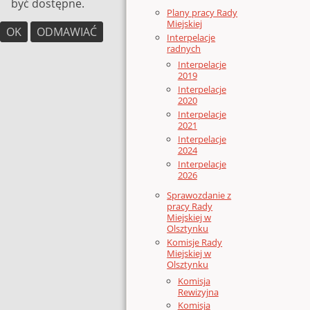
być dostępne.
Plany pracy Rady
Miejskiej
OK
ODMAWIAĆ
Interpelacje
radnych
Interpelacje
2019
Interpelacje
2020
Interpelacje
2021
Interpelacje
2024
Interpelacje
2026
Sprawozdanie z
pracy Rady
Miejskiej w
Olsztynku
Komisje Rady
Miejskiej w
Olsztynku
Komisja
Rewizyjna
Komisja