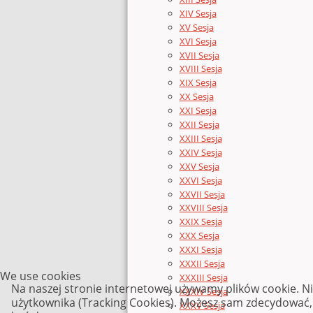
XIV Sesja
XV Sesja
XVI Sesja
XVII Sesja
XVIII Sesja
XIX Sesja
XX Sesja
XXI Sesja
XXII Sesja
XXIII Sesja
XXIV Sesja
XXV Sesja
XXVI Sesja
XXVII Sesja
XXVIII Sesja
XXIX Sesja
XXX Sesja
XXXI Sesja
XXXII Sesja
We use cookies
XXXIII Sesja
Na naszej stronie internetowej używamy plików cookie. N
XXXIV Sesja
użytkownika (Tracking Cookies). Możesz sam zdecydować, c
XXXV Sesja