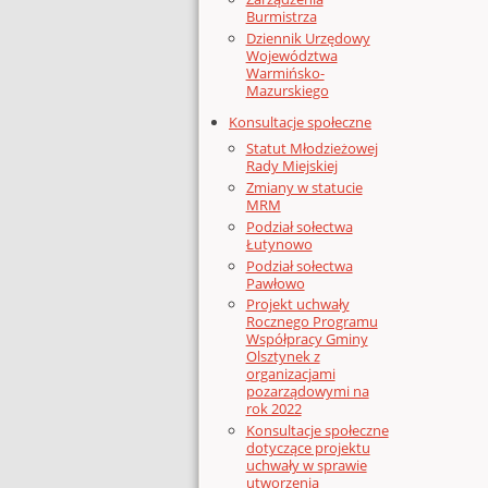
Burmistrza
Dziennik Urzędowy
Województwa
Warmińsko-
Mazurskiego
Konsultacje społeczne
Statut Młodzieżowej
Rady Miejskiej
Zmiany w statucie
MRM
Podział sołectwa
Łutynowo
Podział sołectwa
Pawłowo
Projekt uchwały
Rocznego Programu
Współpracy Gminy
Olsztynek z
organizacjami
pozarządowymi na
rok 2022
Konsultacje społeczne
dotyczące projektu
uchwały w sprawie
utworzenia