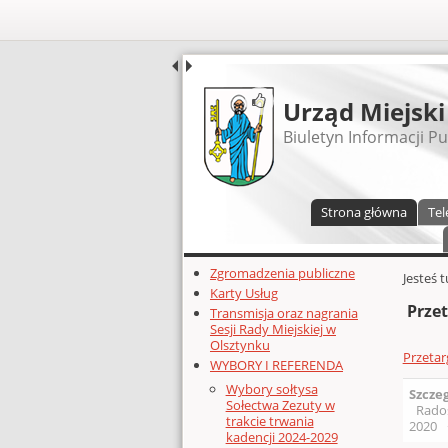
UDOSTĘPNIJ
Urząd Miejski
Biuletyn Informacji Pu
Menu główne
Strona główna
Tel
Dodatkowe zasoby (lewa kolumn
Zgromadzenia publiczne
Głównej 
Jesteś 
Karty Usług
Przet
Transmisja oraz nagrania
Sesji Rady Miejskiej w
Olsztynku
Przetar
WYBORY I REFERENDA
Wybory sołtysa
Szcze
Sołectwa Zezuty w
Rado
trakcie trwania
2020
kadencji 2024-2029