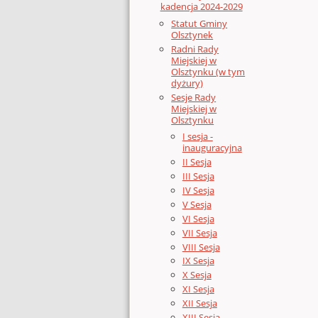
kadencja 2024-2029
Statut Gminy
Olsztynek
Radni Rady
Miejskiej w
Olsztynku (w tym
dyżury)
Sesje Rady
Miejskiej w
Olsztynku
I sesja -
inauguracyjna
II Sesja
III Sesja
IV Sesja
V Sesja
VI Sesja
VII Sesja
VIII Sesja
IX Sesja
X Sesja
XI Sesja
XII Sesja
XIII Sesja