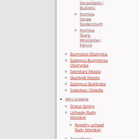
Gospodarki i
Budżetu
Komisja
Spraw
Społecznych
Komisja
Skarg,
Wniosków i
Petycji
Burmistrz Olsztynka
Zastępca Burmistrza
Olsztynka
Sekretarz Miasta
Skarbnik Miasta
Zastępca Skarbnika
Sołectwa i Osiedla
Akty prawne
Statut Gminy
Uchwały Rady
Miejskiej
Rejestry uchwał
Rady Miejskiej
Zarządzenia