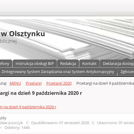
S
 w Olsztynku
blicznej
efony
Instrukcja obsługi BIP
Redakcja
Kontakt
Deklaracja dostę
Zintegrowany System Zarządzania oraz System Antykorupcyjny
Zgłosze
a)
zawartości
tutaj:
MENU
Przetargi
Przetargi 2020
Przetargi na dzień 9 października
argi na dzień 9 października 2020 r
gi na dzień 9 października 2020 r
góły
sław Juszczyk
Opublikowano: 01 wrzesień 2020
Utworzono: 01 wrzes
Odsłony: 1446