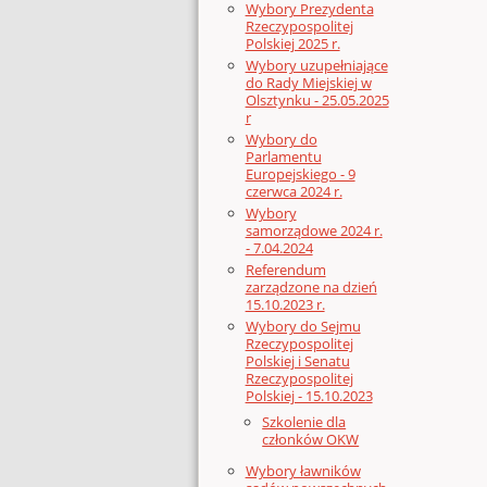
Wybory Prezydenta
Rzeczypospolitej
Polskiej 2025 r.
Wybory uzupełniające
do Rady Miejskiej w
Olsztynku - 25.05.2025
r
Wybory do
Parlamentu
Europejskiego - 9
czerwca 2024 r.
Wybory
samorządowe 2024 r.
- 7.04.2024
Referendum
zarządzone na dzień
15.10.2023 r.
Wybory do Sejmu
Rzeczypospolitej
Polskiej i Senatu
Rzeczypospolitej
Polskiej - 15.10.2023
Szkolenie dla
członków OKW
Wybory ławników