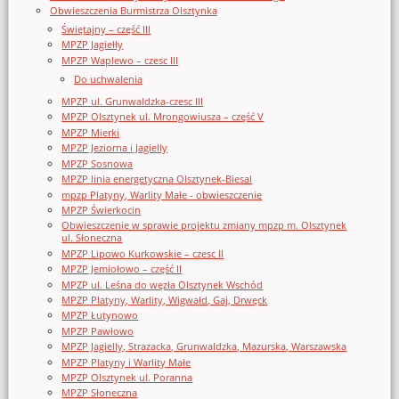
Obwieszczenia Burmistrza Olsztynka
Świętajny – część III
MPZP Jagiełły
MPZP Waplewo – czesc III
Do uchwalenia
MPZP ul. Grunwaldzka-czesc III
MPZP Olsztynek ul. Mrongowiusza – część V
MPZP Mierki
MPZP Jeziorna i Jagielly
MPZP Sosnowa
MPZP linia energetyczna Olsztynek-Biesal
mpzp Platyny, Warlity Małe - obwieszczenie
MPZP Świerkocin
Obwieszczenie w sprawie projektu zmiany mpzp m. Olsztynek
ul. Słoneczna
MPZP Lipowo Kurkowskie – czesc II
MPZP Jemiołowo – część II
MPZP ul. Leśna do węzła Olsztynek Wschód
MPZP Platyny, Warlity, Wigwałd, Gaj, Drwęck
MPZP Łutynowo
MPZP Pawłowo
MPZP Jagielly, Strazacka, Grunwaldzka, Mazurska, Warszawska
MPZP Platyny i Warlity Małe
MPZP Olsztynek ul. Poranna
MPZP Słoneczna