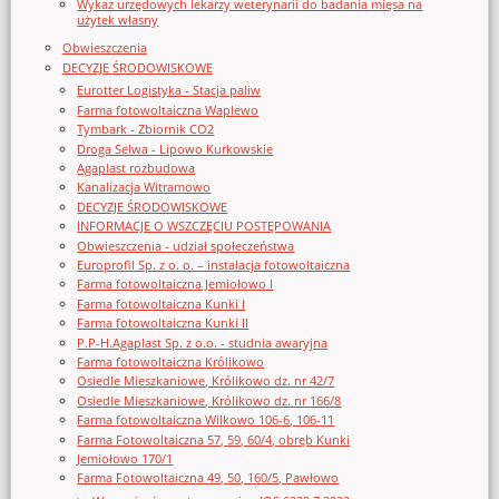
Wykaz urzędowych lekarzy weterynarii do badania mięsa na
użytek własny
Obwieszczenia
DECYZJE ŚRODOWISKOWE
Eurotter Logistyka - Stacja paliw
Farma fotowoltaiczna Waplewo
Tymbark - Zbiornik CO2
Droga Selwa - Lipowo Kurkowskie
Agaplast rozbudowa
Kanalizacja Witramowo
DECYZJE ŚRODOWISKOWE
INFORMACJE O WSZCZĘCIU POSTĘPOWANIA
Obwieszczenia - udział społeczeństwa
Europrofil Sp. z o. o. – instalacja fotowoltaiczna
Farma fotowoltaiczna Jemiołowo I
Farma fotowoltaiczna Kunki I
Farma fotowoltaiczna Kunki II
P.P-H.Agaplast Sp. z o.o. - studnia awaryjna
Farma fotowoltaiczna Królikowo
Osiedle Mieszkaniowe, Królikowo dz. nr 42/7
Osiedle Mieszkaniowe, Królikowo dz. nr 166/8
Farma fotowoltaiczna Wilkowo 106-6, 106-11
Farma Fotowoltaiczna 57, 59, 60/4, obręb Kunki
Jemiołowo 170/1
Farma Fotowoltaiczna 49, 50, 160/5, Pawłowo