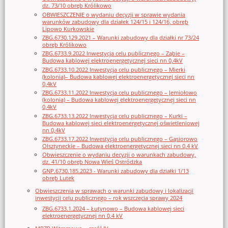
dz. 73/10 obręb Królikowo
OBWIESZCZENIE o wydaniu decyzji w sprawie wydania
warunków zabudowy dla działek 124/15 i 124/16, obręb
Lipowo Kurkowskie
ZBG.6730.129.2021 – Warunki zabudowy dla działki nr 73/24
obręb Królikowo
ZBG.6733.9.2022 Inwestycja celu publicznego – Ząbie –
Budowa kablowej elektroenergetycznej sieci nn 0,4kV
ZBG.6733.10.2022 Inwestycja celu publicznego – Mierki
(kolonia)– Budowa kablowej elektroenergetycznej sieci nn
0,4kV
ZBG.6733.11.2022 Inwestycja celu publicznego – Jemiołowo
(kolonia) – Budowa kablowej elektroenergetycznej sieci nn
0,4kV
ZBG.6733.13.2022 Inwestycja celu publicznego – Kurki –
Budowa kablowej sieci elektroenergetycznej oświetleniowej
nn 0,4kV
ZBG.6733.17.2022 Inwestycja celu publicznego – Gąsiorowo
Olsztyneckie – Budowa elektroenergetycznej sieci nn 0,4 kV
Obwieszczenie o wydaniu decyzji o warunkach zabudowy,
dz. 41/10 obręb Nowa Wieś Ostródzka
GNP.6730.185.2023 - Warunki zabudowy dla działki 1/13
obręb Lutek
Obwieszczenia w sprawach o warunki zabudowy i lokalizacji
inwestycji celu publicznego – rok wszczęcia sprawy 2024
ZBG.6733.1.2024 – Łutynowo – Budowa kablowej sieci
elektroenergetycznej nn 0,4 kV