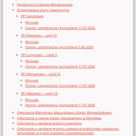
Społeczna Inicjatywa Mieszkaniowa
Zintegrowane plany inwestycyjne
ZPI Gąsiorowo
Wniosek
Opinie, uzgodnienia i konsultacje 17.07.2026
ZPI Waplewo – część VI
Wniosek
Opinie, uzgodnienia i konsultacje 5.06.2026
ZPI Łutynowo – część II
Wniosek
Opinie, uzgodnienia i konsultacje 17.07.2026
ZPI Witramowo – część VI
Wniosek
Opinie, uzgodnienia i konsultacje 17.07.2026
ZPI Waplewo – część VII
Wniosek
Opinie, uzgodnienia i konsultacje 17.07.2026
Ogłoszenia Warmińsko-Mazurskiego Urzędu Wojewódzkiego
Ogłoszenie o najmie lokalu mieszkalnego w Elgnówku
Ogłoszenie o zamiarze wyboru operatora
Ogłoszenie o zamiarze wyboru operatora publicznego transportu
zbiorowego w trybie przetargu nieograniczonego