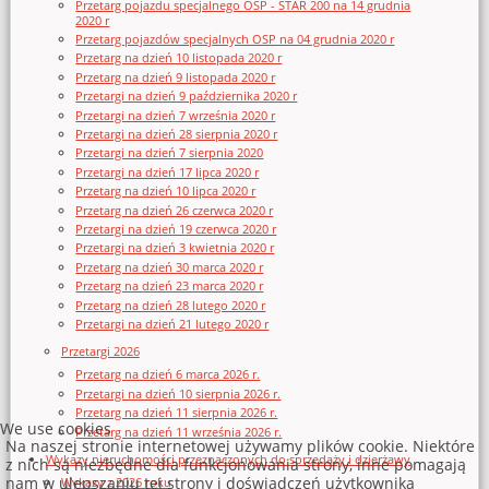
Przetarg pojazdu specjalnego OSP - STAR 200 na 14 grudnia
2020 r
Przetarg pojazdów specjalnych OSP na 04 grudnia 2020 r
Przetarg na dzień 10 listopada 2020 r
Przetarg na dzień 9 listopada 2020 r
Przetargi na dzień 9 października 2020 r
Przetargi na dzień 7 września 2020 r
Przetargi na dzień 28 sierpnia 2020 r
Przetargi na dzień 7 sierpnia 2020
Przetargi na dzień 17 lipca 2020 r
Przetarg na dzień 10 lipca 2020 r
Przetarg na dzień 26 czerwca 2020 r
Przetargi na dzień 19 czerwca 2020 r
Przetargi na dzień 3 kwietnia 2020 r
Przetarg na dzień 30 marca 2020 r
Przetarg na dzień 23 marca 2020 r
Przetarg na dzień 28 lutego 2020 r
Przetargi na dzień 21 lutego 2020 r
Przetargi 2026
Przetarg na dzień 6 marca 2026 r.
Przetargi na dzień 10 sierpnia 2026 r.
Przetarg na dzień 11 sierpnia 2026 r.
We use cookies
Przetarg na dzień 11 września 2026 r.
Na naszej stronie internetowej używamy plików cookie. Niektóre
Wykazy nieruchomości przeznaczonych do sprzedaży i dzierżawy
z nich są niezbędne dla funkcjonowania strony, inne pomagają
nam w ulepszaniu tej strony i doświadczeń użytkownika
Wykazy z 2026 roku