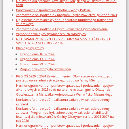
Dni wolne dla pracowników Urzędu Miejskiego w Olsztynku w 2021
roku
Państwowe Gospodarstwo Wodne - Wody Polskie
Zaproszenie na spotkanie - program Czyste Powietrze grudzień 2021
Ogłoszenie o zamiarze wyboru operatora publicznego transportu
zbiorowego
Zaproszenie na spotkania Czyste Powietrze Czyste Mieszkanie
Wybory do walnych zgromadzeń izb rolniczych
NIEOGRANICZONY PRZETARG PISEMNY NA SPRZEDAŻ POJAZDU
SPECJALNEGO STAR 200 PM 18P
Plan ogólny gminy
Uzgodnienia 16.02.2026
Uzgodnienia 13.05.2026
Uzgodnienia 29.05.2026
Projekt przekazany do uchwalenia
RGGIOŚ.6220.5.2024 Zawiadomienie - Obwieszczenie o wszczęciu
postępowania administracyjnego budowa farmy Mielno
Harmonogram kontroli punktów sprzedaży i podawania napojów
alkoholowych w 2025 roku na terenie miasta i gminy Olsztynek
Obwieszczenia Marszałka województwa Warmińsko-Mazurskiego
Konkurs ofert na wybór realizatora zadania w zakresie ochrony
zdrowia
Konkurs ofert na wybór realizatora zadania w zakresie ochrony
zdrowia - Program polityki zdrowotnej w zakresie rehabilitacji
leczniczej dla mieszkańców Gminy Olsztynek na lata 2025-2027 na
rok 2026
Harmonogram kontroli punktów sprzedaży i podawania napojów