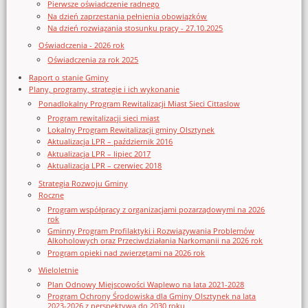
Pierwsze oświadczenie radnego
Na dzień zaprzestania pełnienia obowiązków
Na dzień rozwiązania stosunku pracy - 27.10.2025
Oświadczenia - 2026 rok
Oświadczenia za rok 2025
Raport o stanie Gminy
Plany, programy, strategie i ich wykonanie
Ponadlokalny Program Rewitalizacji Miast Sieci Cittaslow
Program rewitalizacji sieci miast
Lokalny Program Rewitalizacji gminy Olsztynek
Aktualizacja LPR – październik 2016
Aktualizacja LPR – lipiec 2017
Aktualizacja LPR – czerwiec 2018
Strategia Rozwoju Gminy
Roczne
Program współpracy z organizacjami pozarządowymi na 2026
rok
Gminny Program Profilaktyki i Rozwiązywania Problemów
Alkoholowych oraz Przeciwdziałania Narkomanii na 2026 rok
Program opieki nad zwierzętami na 2026 rok
Wieloletnie
Plan Odnowy Miejscowości Waplewo na lata 2021-2028
Program Ochrony Środowiska dla Gminy Olsztynek na lata
2023-2026 z perspektywą do 2030 roku