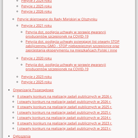
Petycje z 2024 roku
Petycje z 2025 roku
Petycje z 2026 roku
Petycje skierowane do Rady Miejskiej w Olsztynku
Petycje z 2021 roku
Petycja dot. podjęcia uchwały w sprawie gwarancji
producentów szczepionek na COVID-19
Petycja dot. podjęcia uchwały poierającej list otwarty STOP
zabójczenmu GMO - STOP niebezpiecznej szczepionce oraz
zaprzestania eksperymentu na mieszkańcach Polski i inne
Petycje z 2020 roku
Petycja dot. podjęcia uchwały w sprawie gwarancji
producentów szczepionek na COVID-19
Petycje z 2023 roku
Petycje z 2025 roku
Organizacje Pozarządowe
II otwarty konkurs na realizację zadań publicznych w 2026 r.
I otwarty konkurs na realizację zadań publicznych w 2026 r.
II otwarty konkurs na realizację zadań publicznych w 2025 r.
I otwarty konkurs na realizację zadań publicznych w 2025 r.
I otwarty konkurs na realizację zadań publicznych w 2024 r.
II otwarty konkurs na realizację zadań publicznych w 2023 r.
I otwarty konkurs na realizację zadań publicznych w 2023 r.
Ogłoszenia