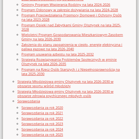
Gminny Program Wspierania Rodziny na lata 2024-2026
Program Osłonowy w zakresie dożywiania na lata 2024-2028
Program Przeciwdziałania Przemocy Domowej i Ochrony Osób
na lata 2023-2028
Program Opieki nad Zabytkami Gminy Olsztynek na lata 2025-
2028
Wieloletni Program Gospodarowania Mieszkaniowym Zasobem
Gminy na lata 2026-2030
Założenia do planu zaopatrzenia w ciepło, energię elektryczna i
paliwa gazowe na lata 2026-2040
Program usuwania azbestu na lata 2025-2032
Strategia Rozwiązywania Problemów Społecznych w gminie
Olsztynek na lata 2026-2035
Program na Rzecz Osób Starszych i z Niepełnosprawnością na
lata 2025-2030
Strategia Młodzieżowa gminy Olsztynek na lata 2026-2030 w
obszarze sportu wśród młodzieży
Strategia Młodzieżowa gminy Olsztynek na lata 2026-2030 w
obszarze zdrowia psychicznego młodych osób
Sprawozdania
Sprawozdania za rok 2020
Sprawozdania za rok 2021
Sprawozdania za rok 2022
Sprawozdania za rok 2023
Sprawozdania za rok 2024
Sprawozdania za rok 2025