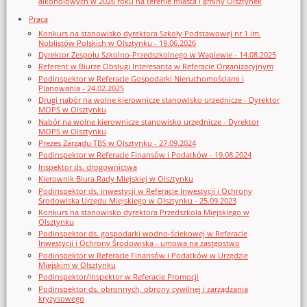
alkoholowych w 2026 roku na terenie miasta i gminy Olsztynek
Praca
Konkurs na stanowisko dyrektora Szkoły Podstawowej nr 1 im.
Noblistów Polskich w Olsztynku - 19.06.2026
Dyrektor Zespołu Szkolno-Przedszkolnego w Waplewie - 14.08.2025
Referent w Biurze Obsługi Interesanta w Referacie Organizacyjnym
Podinspektor w Referacie Gospodarki Nieruchomościami i
Planowania - 24.02.2025
Drugi nabór na wolne kierownicze stanowisko urzędnicze - Dyrektor
MOPS w Olsztynku
Nabór na wolne kierownicze stanowisko urzędnicze - Dyrektor
MOPS w Olsztynku
Prezes Zarządu TBS w Olsztynku - 27.09.2024
Podinspektor w Referacie Finansów i Podatków - 19.08.2024
Inspektor ds. drogownictwa
Kierownik Biura Rady Miejskiej w Olsztynku
Podinspektor ds. inwestycji w Referacie Inwestycji i Ochrony
Środowiska Urzędu Miejskiego w Olsztynku - 25.09.2023
Konkurs na stanowisko dyrektora Przedszkola Miejskiego w
Olsztynku
Podinspektor ds. gospodarki wodno-ściekowej w Referacie
Inwestycji i Ochrony Środowiska - umowa na zastępstwo
Podinspektor w Referacie Finansów i Podatków w Urzędzie
Miejskim w Olsztynku
Podinspektor/inspektor w Referacie Promocji
Podinspektor ds. obronnych, obrony cywilnej i zarządzania
kryzysowego