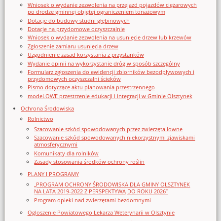
Wniosek o wydanie zezwolenia na przejazd pojazdów ciężarowych
po drodze gminnej objętej ograniczeniem tonażowym
Dotacje do budowy studni głębinowych
Dotacje na przydomowe oczyszczalnie
Wniosek o wydanie zezwolenia na usunięcie drzew lub krzewów
Zgłoszenie zamiaru usunięcia drzew
Uzgodnienie zasad korzystania z przystanków
Wydanie opinii na wykorzystanie dróg w sposób szczególny
Formularz zgłoszenia do ewidencji zbiorników bezodpływowych i
przydomowych oczyszczalni ścieków
Pismo dotyczące aktu planowania przestrzennego
modeLOWE przestrzenie edukacji i integracji w Gminie Olsztynek
Ochrona Środowiska
Rolnictwo
Szacowanie szkód spowodowanych przez zwierzęta łowne
Szacowanie szkód spowodowanych niekorzystnymi zjawiskami
atmosferycznymi
Komunikaty dla rolników
Zasady stosowania środków ochrony roślin
PLANY I PROGRAMY
„PROGRAM OCHRONY ŚRODOWISKA DLA GMINY OLSZTYNEK
NA LATA 2019-2022 Z PERSPEKTYWĄ DO ROKU 2026”
Program opieki nad zwierzętami bezdomnymi
Ogloszenie Powiatowego Lekarza Weterynarii w Olsztynie