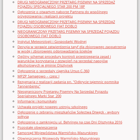
DRUGI NIEOGRANICZONY PRZETARG PISEMNY NA SPRZEDAŻ
POJAZDU SPECJALNEGO STAR 200 PM 18P
Ogłoszenie o otwartym naborze Partnera do wspólnego
przygotowania i realizacji projektu
DRUGI NIEOGRANICZONY PRZETARG PISEMNY NA SPRZEDAŻ
POJAZDU OSOBOWEGO FIAT DOBLO
NIEOGRANICZONY PRZETARG PISEMNY NA SPRZEDAŻ POJAZDU
OSOBOWEGO FIAT DOBLO
Instytut Meteorologii i Gospodarki Wodnej
Decyzja w sprawie zatwierdzenia taryf dla zbiorowego zaopatrzenia
w wodę i zbiorowego odprowadzania ścieków
Ogólny schemat procedury kontroli przestrzegania zasad i
warunków korzystania z zezwoleń na sprzedaż napojów
alkoholowych w gminie Olsztynek
Ogłoszenie o sprzedaży ciągnika Ursus C-360
MPZP Samagowo – czesc I
Rezygnacja z realizacji zadania pn. "Odkrycie tajemnic pomnika
Tannenbergu"
Nieograniczony Przetargu Pisemny Na Sprzedaż Pojazdu
Specjalnego Marki Star_200
Informacje i komunikaty
Uchwała projekt nowego ustroju szkolnego
Ogłoszenie o zebraniu mieszkańców Sołectwa Drwęck - wybory
sołtysa
Ogłoszenie o zamknięciu ul. Behringa na czas Dni Olsztynka 2016
Pozostałe obwieszczenia
Samorząd Województwa Warmińsko-Mazurskiego
Obwieszczenia Wojewody Warmińsko-Mazurskiego