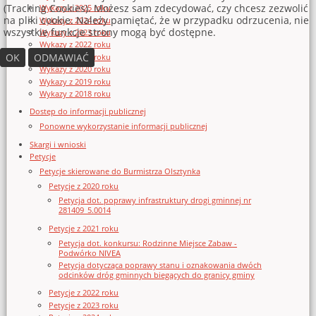
(Tracking Cookies). Możesz sam zdecydować, czy chcesz zezwolić
Wykazy z 2025 roku
na pliki cookie. Należy pamiętać, że w przypadku odrzucenia, nie
Wykazy z 2024 roku
wszystkie funkcje strony mogą być dostępne.
Wykazy z 2023 roku
Wykazy z 2022 roku
OK
ODMAWIAĆ
Wykazy z 2021 roku
Wykazy z 2020 roku
Wykazy z 2019 roku
Wykazy z 2018 roku
Dostęp do informacji publicznej
Ponowne wykorzystanie informacji publicznej
Skargi i wnioski
Petycje
Petycje skierowane do Burmistrza Olsztynka
Petycje z 2020 roku
Petycja dot. poprawy infrastruktury drogi gminnej nr
281409_5.0014
Petycje z 2021 roku
Petycja dot. konkursu: Rodzinne Miejsce Zabaw -
Podwórko NIVEA
Petycja dotycząca poprawy stanu i oznakowania dwóch
odcinków dróg gminnych biegących do granicy gminy
Petycje z 2022 roku
Petycje z 2023 roku