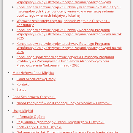
Współpracy Gminy Olsztynek z organizacjami pozarządowymi
Konsultacje w sprawie projektu uchwały w sprawie określenia trybu
i szczegółowych kryteriów oceny wniosków o realizację zadania
publicznego w ramach inicjatywy lokalnej
Wprowadzenie strefy ciszy na jeziorach w gminie Olsztynek –
konsultacje
Konsultacje w sprawie projektu uchwały Rocznego Programu
Współpracy Gminy Olsztynek z organizacjami pozarządowymi na rok
2025
Konsultacje w sprawie projektu uchwały Rocznego Programu
Współpracy Gminy Olsztynek z organizacjami pozarządowymi na rok
2026
Konsultacje społeczne w sprawie przyjęcia Gminnego Programu
Profilaktyki i Rozwiązywania Problemów Alkoholowych oraz
Przeciwdziałania Narkomanii na rok 2026
Młodzieżowa Rada Miejska
Skład Młodzieżowej Rady
Kontakt
Statut
Rada Seniorów w Olsztynku
Nabór kandydatów do II kadencji Rady Seniorów w Olsztynku
Urząd Miejski
Informacje Ogólne
Regulamin Organizacyjny Urzedu Miejskiego w Olsztynku
Kodeks etyki UM w Olsztynku
Dokumentacja dot. Zintegrowanego Systemu Zarządzania Jakością