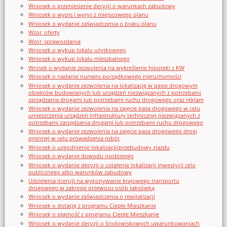
Wniosek o przeniesienie decyzji o warunkach zabudowy
Wniosek o wypis i wyrys z miejscowego planu
Wniosek o wydanie zaświadczenia o braku planu
Wzor_oferty
Wzor_sprawozdania
Wniosek o wykup lokalu użytkowego
Wniosek o wykup lokalu mieszkalnego
Wnisek o wydanie zezwolenia na wykreślenie hipoteki z KW
Wniosek o nadanie numeru porządkowego nieruchomości
Wniosek o wydanie zezwolenia na lokalizację w pasie drogowym
obiektów budowlanych lub urządzeń niezwiązanych z potrzebami
zarządzania drogami lub potrzebami ruchu drogowego oraz reklam
Wniosek o wydanie zezwolenia na zajęcie pasa drogowego w celu
umieszczenia urządzeń infrastruktury technicznej niezwiązanych z
potrzebami zarządzania drogami lub potrzebami ruchu drogowego
Wniosek o wydanie zezwolenia na zajęcie pasa drogowego drogi
gminnej w celu prowadzenia robót
Wniosek o uzgodnienie lokalizacji/przebudowy zjazdu
Wniosek o wydanie dowodu osobistego
Wniosek o wydanie decyzji o ustalenie lokalizacji inwestycji celu
publicznego albo warunków zabudowy
Udzielenia licencji na wykonywanie krajowego transportu
drogowego w zakresie przewozu osób taksówką
Wniosek o wydanie zaświadczenia o rewitalizacji
Wniosek o dotację z programu Ciepłe Mieszkanie
Wniosek o płatność z programu Ciepłe Mieszkanie
Wniosek o wydanie decyzji o środowiskowych uwarunkowaniach