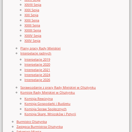
XXVIII Sesja
XXIX Sesja
XXX Sesja
XXXI Sesja
XXXII Sesja
XXXIII Sesja
XXXIV Sesja
XXXV Sesja
Plany pracy Rady Miejskiej
Interpelacje radnych
Interpelacje 2019
Interpelacje 2020
Interpelacje 2021
Interpelacje 2024
Interpelacje 2026
Sprawozdanie z pracy Rady Miejskiej w Olsztynku
Komisje Rady Miejskiej w Olsztynku
Komisja Rewizyjna
Komisja Gospodarki i Budżetu
Komisja Spraw Społecznych
Komisja Skarg, Wniosków i Petycji
Burmistrz Olsztynka
Zastępca Burmistrza Olsztynka
Sekretarz Miasta