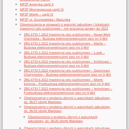
MPZP Ameryka-część II
MPZP Mrongowiusza-część VI
MPZP Mierki – część IV
MPZP ul. Grunwaldzka i Mazurska
Obwieszczenia w sprawach o warunki zabudowy i lokalizacji
inwestycji celu publicznego – rok wszczęcia sprawy do 2023
ZBG.6733.1.2022 Inwestycja celu publicznego – Nowa Wieś
Ostródzka – Budowa elektroenergetycznej sieci nn 0,4kV
ZBG.6733.2.2022 Inwestycja celu publicznego – Mańki –
Budowa elektroenergetycznej sieci nn 0,4kV
ZBG.6733.3.2022 Inwestycja celu publicznego – Lutek –
Budowa elektroenergetycznej sieci nn 0,4kV
ZBG.6733.4.2022 Inwestycja celu publicznego – Królikowo –
Budowa elektroenergetycznej sieci nn 0,4kV
ZBG.6733.5.2022 Inwestycja celu publicznego – Gąsiorowo
Olsztyneckie – Budowa elektroenergetycznej sieci nn 0,4kV
ZBG.6733.6.2022 Inwestycja celu publicznego – Mierki
kolonia – Przebudowa elektroenergetycznej sieci nn 0,4kV
ZBG.6733.7.2022 Inwestycja celu publicznego – Jemiołowo –
Przebudowa elektroenergetycznej sieci nn 0,4kV
Obwieszczenie o wydaniu decyzji o warunkach zabudowy,
dz. 36/27 obręb Waplewo
Obwieszczenie o wydaniu decyzji o warunkach zabudowy,
dz. 36/26 obręb Waplewo
Obwieszczenie o wydaniu decyzji o warunkach
zabudowy, dz. 36/26 obręb Waplewo
Obwieszczenie o wydaniu decyzji o warunkach zabudowy,