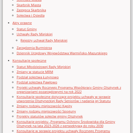
Skarbnik Miasta
Zastępca Skarbnika
Sołectwa i Osiedla
Akty prawne
Statut Gminy
Uchwały Rady Miejskiej
Rejestry uchwał Rady Miejskiej
Zarządzenia Burmistrza
Dziennik Urzędowy Województwa Warmińsko-Mazurskiego
Konsultacje społeczne
Statut Młodzieżowej Rady Miejskiej
Zmiany w statucie MRM
Podział sołectwa Łutynowo
Podział sołectwa Pawłowo
Projekt uchwały Rocznego Programu Współpracy Gminy Olsztynek z
organizacjami pozarządowymi na rok 2022
Konsultacje społeczne dotyczące projektu uchwały w sprawie
utworzenia Olsztyneckiej Rady Seniorów i nadania jej Statutu
Zmiany rodzaju miejscowości Kąpity
Zmiany rodzaju miejscowości Spoguny
Projekty statutów sołectw gminy Olsztynek
Konsultacje projektu „Programu Ochrony Środowiska dla Gminy
Olsztynek na lata 2023-2026 z perspektywą do roku 2030
Konsultacje w sprawie projektu uchwały Rocznego Programu