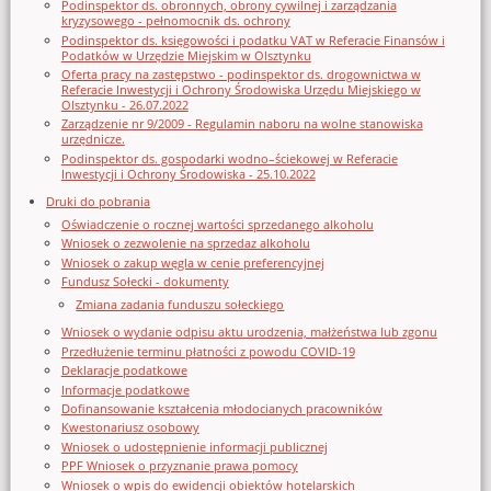
Podinspektor ds. obronnych, obrony cywilnej i zarządzania
kryzysowego - pełnomocnik ds. ochrony
Podinspektor ds. księgowości i podatku VAT w Referacie Finansów i
Podatków w Urzędzie Miejskim w Olsztynku
Oferta pracy na zastępstwo - podinspektor ds. drogownictwa w
Referacie Inwestycji i Ochrony Środowiska Urzędu Miejskiego w
Olsztynku - 26.07.2022
Zarządzenie nr 9/2009 - Regulamin naboru na wolne stanowiska
urzędnicze.
Podinspektor ds. gospodarki wodno–ściekowej w Referacie
Inwestycji i Ochrony Środowiska - 25.10.2022
Druki do pobrania
Oświadczenie o rocznej wartości sprzedanego alkoholu
Wniosek o zezwolenie na sprzedaz alkoholu
Wniosek o zakup węgla w cenie preferencyjnej
Fundusz Sołecki - dokumenty
Zmiana zadania funduszu sołeckiego
Wniosek o wydanie odpisu aktu urodzenia, małżeństwa lub zgonu
Przedłużenie terminu płatności z powodu COVID-19
Deklaracje podatkowe
Informacje podatkowe
Dofinansowanie kształcenia młodocianych pracowników
Kwestonariusz osobowy
Wniosek o udostępnienie informacji publicznej
PPF Wniosek o przyznanie prawa pomocy
Wniosek o wpis do ewidencji obiektów hotelarskich