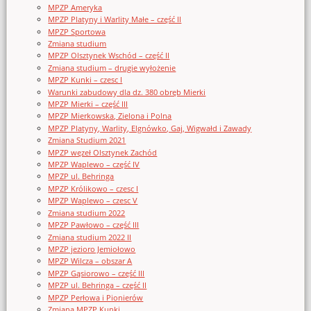
MPZP Ameryka
MPZP Platyny i Warlity Małe – część II
MPZP Sportowa
Zmiana studium
MPZP Olsztynek Wschód – część II
Zmiana studium – drugie wyłożenie
MPZP Kunki – czesc I
Warunki zabudowy dla dz. 380 obręb Mierki
MPZP Mierki – część III
MPZP Mierkowska, Zielona i Polna
MPZP Platyny, Warlity, Elgnówko, Gaj, Wigwałd i Zawady
Zmiana Studium 2021
MPZP węzeł Olsztynek Zachód
MPZP Waplewo – część IV
MPZP ul. Behringa
MPZP Królikowo – czesc I
MPZP Waplewo – czesc V
Zmiana studium 2022
MPZP Pawłowo – część III
Zmiana studium 2022 II
MPZP jezioro Jemiołowo
MPZP Wilcza – obszar A
MPZP Gąsiorowo – część III
MPZP ul. Behringa – część II
MPZP Perłowa i Pionierów
Zmiana MPZP Kunki