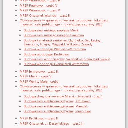
MPZP Witramowo – część IV
MPZP Pawłowo – część IV
MPZP Witramowo – część V
MPZP Olsztynek Wschód – część III
Obwieszczenia w sprawach o warunki zabudowy i lokalizacji
inwestycji celu publicznego – rok wszczęcia sprawy 2025
Budowa sieci niskiego napięcia Mierki
Budowa sieci niskiego napięcia Pawłowo
Budowa kanalizacji sanitarnej Elgnówko, Gaj, Łęciny,
Świętajny, Tolejny, Wigwałd, Wilkowo, Zawady
Budowa wodociągu Waplewo-Witramowo
Budowa wodociągu Królikowo
Budowa sieci wodociągowej Swaderki-Lipowo Kurkowskie
Budowa wodociągu i kanalizacji Witramowo
MPZP Jemiołowo - część II
MPZP Mierki - część V
MPZP Warlity Małe - część I
Obwieszczenia w sprawach o warunki zabudowy i lokalizacji
inwestycji celu publicznego – rok wszczęcia sprawy 2026
Budowa drogi dla rowerów Mierki – Swaderki - Etap 1
Budowa sieci elektroenergetycznej Królikowo
Budowa sieci elektroenergetycznej Marózek
Budowa sieci elektroenergetycznej Jemiołowo
MPZP Królikowo – część II
MPZP Olsztynek ul. Daszyńskiego – część III