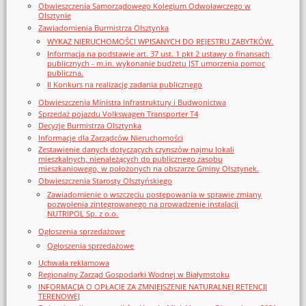
Obwieszczenia Samorządowego Kolegium Odwoławczego w
Olsztynie
Zawiadomienia Burmistrza Olsztynka
WYKAZ NIERUCHOMOŚCI WPISANYCH DO REJESTRU ZABYTKÓW.
Informacja na podstawie art. 37 ust. 1 pkt 2 ustawy o finansach
publicznych - m.in. wykonanie budżetu JST umorzenia pomoc
publiczna.
II Konkurs na realizację zadania publicznego
Obwieszczenia Ministra Infrastruktury i Budwonictwa
Sprzedaż pojazdu Volkswagen Transporter T4
Decyzje Burmistrza Olsztynka
Informacje dla Zarządców Nieruchomości
Zestawienie danych dotyczących czynszów najmu lokali
mieszkalnych, nienależących do publicznego zasobu
mieszkaniowego, w położonych na obszarze Gminy Olsztynek.
Obwieszczenia Starosty Olsztyńskiego
Zawiadomienie o wszczęciu postępowania w sprawie zmiany
pozwolenia zintegrowanego na prowadzenie instalacji
NUTRIPOL Sp. z o.o.
Ogłoszenia sprzedażowe
Ogłoszenia sprzedażowe
Uchwała reklamowa
Regionalny Zarząd Gospodarki Wodnej w Białymstoku
INFORMACJA O OPŁACIE ZA ZMNIEJSZENIE NATURALNEJ RETENCJI
TERENOWEJ