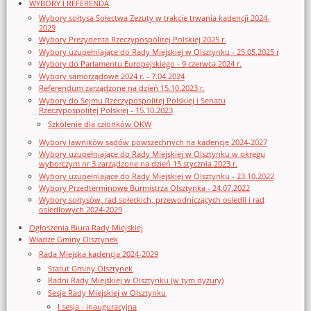
WYBORY I REFERENDA
Wybory sołtysa Sołectwa Zezuty w trakcie trwania kadencji 2024-
2029
Wybory Prezydenta Rzeczypospolitej Polskiej 2025 r.
Wybory uzupełniające do Rady Miejskiej w Olsztynku - 25.05.2025 r
Wybory do Parlamentu Europejskiego - 9 czerwca 2024 r.
Wybory samorządowe 2024 r. - 7.04.2024
Referendum zarządzone na dzień 15.10.2023 r.
Wybory do Sejmu Rzeczypospolitej Polskiej i Senatu
Rzeczypospolitej Polskiej - 15.10.2023
Szkolenie dla członków OKW
Wybory ławników sądów powszechnych na kadencję 2024-2027
Wybory uzupełniające do Rady Miejskiej w Olsztynku w okręgu
wyborczym nr 3 zarządzone na dzień 15 stycznia 2023 r.
Wybory uzupełniające do Rady Miejskiej w Olsztynku - 23.10.2022
Wybory Przedterminowe Burmistrza Olsztynka - 24.07.2022
Wybory sołtysów, rad sołeckich, przewodniczących osiedli i rad
osiedlowych 2024-2029
Ogłoszenia Biura Rady Miejskiej
Władze Gminy Olsztynek
Rada Miejska kadencja 2024-2029
Statut Gminy Olsztynek
Radni Rady Miejskiej w Olsztynku (w tym dyżury)
Sesje Rady Miejskiej w Olsztynku
I sesja - inauguracyjna