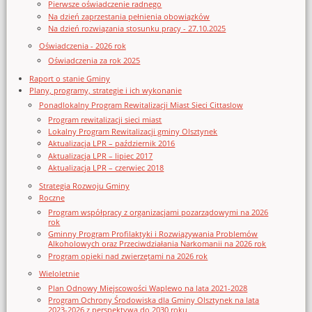
Pierwsze oświadczenie radnego
Na dzień zaprzestania pełnienia obowiązków
Na dzień rozwiązania stosunku pracy - 27.10.2025
Oświadczenia - 2026 rok
Oświadczenia za rok 2025
Raport o stanie Gminy
Plany, programy, strategie i ich wykonanie
Ponadlokalny Program Rewitalizacji Miast Sieci Cittaslow
Program rewitalizacji sieci miast
Lokalny Program Rewitalizacji gminy Olsztynek
Aktualizacja LPR – październik 2016
Aktualizacja LPR – lipiec 2017
Aktualizacja LPR – czerwiec 2018
Strategia Rozwoju Gminy
Roczne
Program współpracy z organizacjami pozarządowymi na 2026
rok
Gminny Program Profilaktyki i Rozwiązywania Problemów
Alkoholowych oraz Przeciwdziałania Narkomanii na 2026 rok
Program opieki nad zwierzętami na 2026 rok
Wieloletnie
Plan Odnowy Miejscowości Waplewo na lata 2021-2028
Program Ochrony Środowiska dla Gminy Olsztynek na lata
2023-2026 z perspektywą do 2030 roku