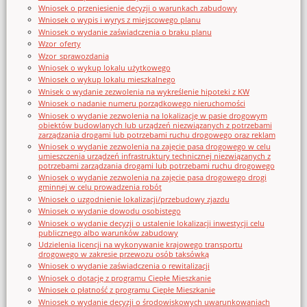
Wniosek o przeniesienie decyzji o warunkach zabudowy
Wniosek o wypis i wyrys z miejscowego planu
Wniosek o wydanie zaświadczenia o braku planu
Wzor_oferty
Wzor_sprawozdania
Wniosek o wykup lokalu użytkowego
Wniosek o wykup lokalu mieszkalnego
Wnisek o wydanie zezwolenia na wykreślenie hipoteki z KW
Wniosek o nadanie numeru porządkowego nieruchomości
Wniosek o wydanie zezwolenia na lokalizację w pasie drogowym
obiektów budowlanych lub urządzeń niezwiązanych z potrzebami
zarządzania drogami lub potrzebami ruchu drogowego oraz reklam
Wniosek o wydanie zezwolenia na zajęcie pasa drogowego w celu
umieszczenia urządzeń infrastruktury technicznej niezwiązanych z
potrzebami zarządzania drogami lub potrzebami ruchu drogowego
Wniosek o wydanie zezwolenia na zajęcie pasa drogowego drogi
gminnej w celu prowadzenia robót
Wniosek o uzgodnienie lokalizacji/przebudowy zjazdu
Wniosek o wydanie dowodu osobistego
Wniosek o wydanie decyzji o ustalenie lokalizacji inwestycji celu
publicznego albo warunków zabudowy
Udzielenia licencji na wykonywanie krajowego transportu
drogowego w zakresie przewozu osób taksówką
Wniosek o wydanie zaświadczenia o rewitalizacji
Wniosek o dotację z programu Ciepłe Mieszkanie
Wniosek o płatność z programu Ciepłe Mieszkanie
Wniosek o wydanie decyzji o środowiskowych uwarunkowaniach