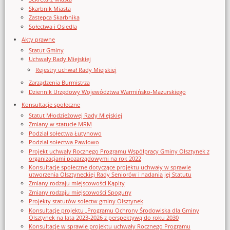
Skarbnik Miasta
Zastępca Skarbnika
Sołectwa i Osiedla
Akty prawne
Statut Gminy
Uchwały Rady Miejskiej
Rejestry uchwał Rady Miejskiej
Zarządzenia Burmistrza
Dziennik Urzędowy Województwa Warmińsko-Mazurskiego
Konsultacje społeczne
Statut Młodzieżowej Rady Miejskiej
Zmiany w statucie MRM
Podział sołectwa Łutynowo
Podział sołectwa Pawłowo
Projekt uchwały Rocznego Programu Współpracy Gminy Olsztynek z
organizacjami pozarządowymi na rok 2022
Konsultacje społeczne dotyczące projektu uchwały w sprawie
utworzenia Olsztyneckiej Rady Seniorów i nadania jej Statutu
Zmiany rodzaju miejscowości Kąpity
Zmiany rodzaju miejscowości Spoguny
Projekty statutów sołectw gminy Olsztynek
Konsultacje projektu „Programu Ochrony Środowiska dla Gminy
Olsztynek na lata 2023-2026 z perspektywą do roku 2030
Konsultacje w sprawie projektu uchwały Rocznego Programu