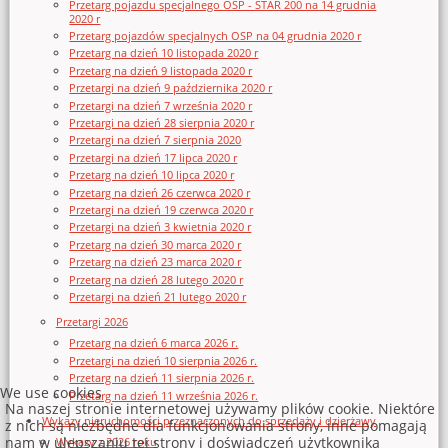
Przetarg pojazdu specjalnego OSP - STAR 200 na 14 grudnia
2020 r
Przetarg pojazdów specjalnych OSP na 04 grudnia 2020 r
Przetarg na dzień 10 listopada 2020 r
Przetarg na dzień 9 listopada 2020 r
Przetargi na dzień 9 października 2020 r
Przetargi na dzień 7 września 2020 r
Przetargi na dzień 28 sierpnia 2020 r
Przetargi na dzień 7 sierpnia 2020
Przetargi na dzień 17 lipca 2020 r
Przetarg na dzień 10 lipca 2020 r
Przetarg na dzień 26 czerwca 2020 r
Przetargi na dzień 19 czerwca 2020 r
Przetargi na dzień 3 kwietnia 2020 r
Przetarg na dzień 30 marca 2020 r
Przetarg na dzień 23 marca 2020 r
Przetarg na dzień 28 lutego 2020 r
Przetargi na dzień 21 lutego 2020 r
Przetargi 2026
Przetarg na dzień 6 marca 2026 r.
Przetargi na dzień 10 sierpnia 2026 r.
Przetarg na dzień 11 sierpnia 2026 r.
We use cookies
Przetarg na dzień 11 września 2026 r.
Na naszej stronie internetowej używamy plików cookie. Niektóre
Wykazy nieruchomości przeznaczonych do sprzedaży i dzierżawy
z nich są niezbędne dla funkcjonowania strony, inne pomagają
nam w ulepszaniu tej strony i doświadczeń użytkownika
Wykazy z 2026 roku