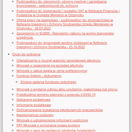
Podinspektor ds. obronnych, obrony cywilnej i zarządzania
kryzysowego - pełnomocnik ds. ochrony
Podinspektor ds. księgowości i podatku VAT w Referacie Finansów i
Podatków w Urzędzie Miejskim w Olsztynku
Oferta pracy na zastępstwo - podinspektor ds. drogownictwa w
Referacie Inwestycji i Ochrony Środowiska Urzędu Miejskiego w
Olsztynku - 26.07.2022
Zarządzenie nr 9/2009 - Regulamin naboru na wolne stanowiska
urzędnicze.
Podinspektor ds. gospodarki wodno–ściekowej w Referacie
Inwestycji i Ochrony Środowiska - 25.10.2022
Druki do pobrania
Oświadczenie o rocznej wartości sprzedanego alkoholu
Wniosek o zezwolenie na sprzedaz alkoholu
Wniosek o zakup węgla w cenie preferencyjnej
Fundusz Sołecki - dokumenty
Zmiana zadania funduszu sołeckiego
Wniosek o wydanie odpisu aktu urodzenia, małżeństwa lub zgonu
Przedłużenie terminu płatności z powodu COVID-19
Deklaracje podatkowe
Informacje podatkowe
Dofinansowanie kształcenia młodocianych pracowników
Kwestonariusz osobowy
Wniosek o udostępnienie informacji publicznej
PPF Wniosek o przyznanie prawa pomocy
Wniosek o wpis do ewidencji obiektów hotelarskich