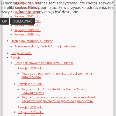
(Tracking Cookies). Możesz sam zdecydować, czy chcesz zezwolić
Wykazy z 2025 roku
na pliki cookie. Należy pamiętać, że w przypadku odrzucenia, nie
Wykazy z 2024 roku
wszystkie funkcje strony mogą być dostępne.
Wykazy z 2023 roku
Wykazy z 2022 roku
OK
ODMAWIAĆ
Wykazy z 2021 roku
Wykazy z 2020 roku
Wykazy z 2019 roku
Wykazy z 2018 roku
Dostęp do informacji publicznej
Ponowne wykorzystanie informacji publicznej
Skargi i wnioski
Petycje
Petycje skierowane do Burmistrza Olsztynka
Petycje z 2020 roku
Petycja dot. poprawy infrastruktury drogi gminnej nr
281409_5.0014
Petycje z 2021 roku
Petycja dot. konkursu: Rodzinne Miejsce Zabaw -
Podwórko NIVEA
Petycja dotycząca poprawy stanu i oznakowania dwóch
odcinków dróg gminnych biegących do granicy gminy
Petycje z 2022 roku
Petycje z 2023 roku