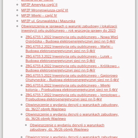
MPZP Ameryka-część II
MPZP Mrongowiusza-część VI
MPZP Mierki – część IV
MPZP ul. Grunwaldzka i Mazurska
Obwieszczenia w sprawach o warunki zabudowy i lokalizacji
inwestycji celu publicznego – rok wszczęcia sprawy do 2023
ZBG.6733.1.2022 Inwestycja celu publicznego – Nowa Wieś
Ostródzka – Budowa elektroenergetycznej sieci nn 0,4kV
ZBG.6733.2.2022 Inwestycja celu publicznego – Mańki –
Budowa elektroenergetycznej sieci nn 0,4kV
ZBG.6733.3.2022 Inwestycja celu publicznego – Lutek –
Budowa elektroenergetycznej sieci nn 0,4kV
ZBG.6733.4.2022 Inwestycja celu publicznego – Królikowo –
Budowa elektroenergetycznej sieci nn 0,4kV
ZBG.6733.5.2022 Inwestycja celu publicznego – Gąsiorowo
Olsztyneckie – Budowa elektroenergetycznej sieci nn 0,4kV
ZBG.6733.6.2022 Inwestycja celu publicznego – Mierki
kolonia – Przebudowa elektroenergetycznej sieci nn 0,4kV
ZBG.6733.7.2022 Inwestycja celu publicznego – Jemiołowo –
Przebudowa elektroenergetycznej sieci nn 0,4kV
Obwieszczenie o wydaniu decyzji o warunkach zabudowy,
dz. 36/27 obręb Waplewo
Obwieszczenie o wydaniu decyzji o warunkach zabudowy,
dz. 36/26 obręb Waplewo
Obwieszczenie o wydaniu decyzji o warunkach
zabudowy, dz. 36/26 obręb Waplewo
Obwieszczenie o wydaniu decyzji o warunkach zabudowy,