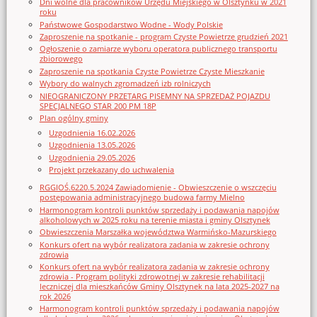
Dni wolne dla pracowników Urzędu Miejskiego w Olsztynku w 2021
roku
Państwowe Gospodarstwo Wodne - Wody Polskie
Zaproszenie na spotkanie - program Czyste Powietrze grudzień 2021
Ogłoszenie o zamiarze wyboru operatora publicznego transportu
zbiorowego
Zaproszenie na spotkania Czyste Powietrze Czyste Mieszkanie
Wybory do walnych zgromadzeń izb rolniczych
NIEOGRANICZONY PRZETARG PISEMNY NA SPRZEDAŻ POJAZDU
SPECJALNEGO STAR 200 PM 18P
Plan ogólny gminy
Uzgodnienia 16.02.2026
Uzgodnienia 13.05.2026
Uzgodnienia 29.05.2026
Projekt przekazany do uchwalenia
RGGIOŚ.6220.5.2024 Zawiadomienie - Obwieszczenie o wszczęciu
postępowania administracyjnego budowa farmy Mielno
Harmonogram kontroli punktów sprzedaży i podawania napojów
alkoholowych w 2025 roku na terenie miasta i gminy Olsztynek
Obwieszczenia Marszałka województwa Warmińsko-Mazurskiego
Konkurs ofert na wybór realizatora zadania w zakresie ochrony
zdrowia
Konkurs ofert na wybór realizatora zadania w zakresie ochrony
zdrowia - Program polityki zdrowotnej w zakresie rehabilitacji
leczniczej dla mieszkańców Gminy Olsztynek na lata 2025-2027 na
rok 2026
Harmonogram kontroli punktów sprzedaży i podawania napojów