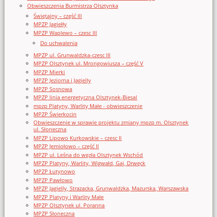
Obwieszczenia Burmistrza Olsztynka
Świętajny – część III
MPZP Jagiełły
MPZP Waplewo – czesc III
Do uchwalenia
MPZP ul. Grunwaldzka-czesc III
MPZP Olsztynek ul. Mrongowiusza – część V
MPZP Mierki
MPZP Jeziorna i Jagielly
MPZP Sosnowa
MPZP linia energetyczna Olsztynek-Biesal
mpzp Platyny, Warlity Małe - obwieszczenie
MPZP Świerkocin
Obwieszczenie w sprawie projektu zmiany mpzp m. Olsztynek
ul. Słoneczna
MPZP Lipowo Kurkowskie – czesc II
MPZP Jemiołowo – część II
MPZP ul. Leśna do węzła Olsztynek Wschód
MPZP Platyny, Warlity, Wigwałd, Gaj, Drwęck
MPZP Łutynowo
MPZP Pawłowo
MPZP Jagielly, Strazacka, Grunwaldzka, Mazurska, Warszawska
MPZP Platyny i Warlity Małe
MPZP Olsztynek ul. Poranna
MPZP Słoneczna