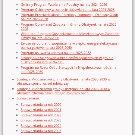
Gminny Program Wspierania Rodziny na lata 2024-2026
Program Osłonowy w zakresie dożywiania na lata 2024-2028
Program Przeciwdziałania Przemocy Domowej i Ochrony Osób
na lata 2023-2028
Program Opieki nad Zabytkami Gminy Olsztynek na lata 2025-
2028
Wieloletni Program Gospodarowania Mieszkaniowym Zasobem
Gminy na lata 2026-2030
Założenia do planu zaopatrzenia w ciepło, energię elektryczna i
paliwa gazowe na lata 2026-2040
Program usuwania azbestu na lata 2025-2032
Strategia Rozwiązywania Problemów Społecznych w gminie
Olsztynek na lata 2026-2035
Program na Rzecz Osób Starszych i z Niepełnosprawnością na
lata 2025-2030
Strategia Młodzieżowa gminy Olsztynek na lata 2026-2030 w
obszarze sportu wśród młodzieży
Strategia Młodzieżowa gminy Olsztynek na lata 2026-2030 w
obszarze zdrowia psychicznego młodych osób
Sprawozdania
Sprawozdania za rok 2020
Sprawozdania za rok 2021
Sprawozdania za rok 2022
Sprawozdania za rok 2023
Sprawozdania za rok 2024
Sprawozdania za rok 2025