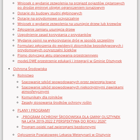
Wniosek o wydanie zezwolenia na przejazd pojazdów ciężarowych
po drodze gminnej objętej ograniczeniem tonażowym
Dotacje do budowy studni głębinowych
Dotacje na przydomowe oczyszczalnie
Wniosek o wydanie zezwolenia na usunięcie drzew lub krzewów
Zgłoszenie zamiaru usunięcia drzew
Uzgodnienie zasad korzystania z przystanków
Wydanie opinii na wykorzystanie dróg w sposób szczególny
Formularz zgłoszenia do ewidencji zbiorników bezodpływowych i
przydomowych oczyszczalni ścieków
Pismo dotyczące aktu planowania przestrzennego
modeLOWE przestrzenie edukacji i integracji w Gminie Olsztynek
Ochrona Środowiska
Rolnictwo
Szacowanie szkód spowodowanych przez zwierzęta łowne
Szacowanie szkód spowodowanych niekorzystnymi zjawiskami
atmosferycznymi
Komunikaty dla rolników
Zasady stosowania środków ochrony roślin
PLANY I PROGRAMY
„PROGRAM OCHRONY ŚRODOWISKA DLA GMINY OLSZTYNEK
NA LATA 2019-2022 Z PERSPEKTYWĄ DO ROKU 2026”
Program opieki nad zwierzętami bezdomnymi
Ogloszenie Powiatowego Lekarza Weterynarii w Olsztynie