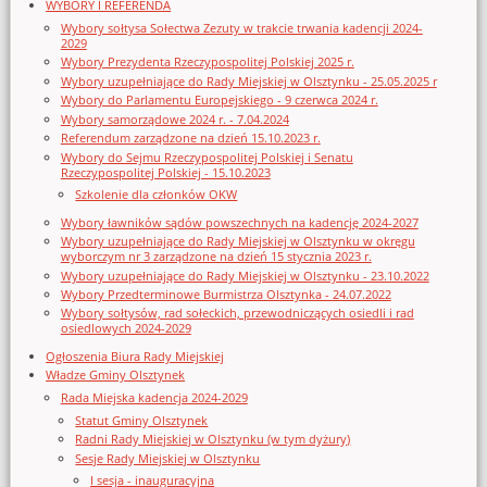
WYBORY I REFERENDA
Wybory sołtysa Sołectwa Zezuty w trakcie trwania kadencji 2024-
2029
Wybory Prezydenta Rzeczypospolitej Polskiej 2025 r.
Wybory uzupełniające do Rady Miejskiej w Olsztynku - 25.05.2025 r
Wybory do Parlamentu Europejskiego - 9 czerwca 2024 r.
Wybory samorządowe 2024 r. - 7.04.2024
Referendum zarządzone na dzień 15.10.2023 r.
Wybory do Sejmu Rzeczypospolitej Polskiej i Senatu
Rzeczypospolitej Polskiej - 15.10.2023
Szkolenie dla członków OKW
Wybory ławników sądów powszechnych na kadencję 2024-2027
Wybory uzupełniające do Rady Miejskiej w Olsztynku w okręgu
wyborczym nr 3 zarządzone na dzień 15 stycznia 2023 r.
Wybory uzupełniające do Rady Miejskiej w Olsztynku - 23.10.2022
Wybory Przedterminowe Burmistrza Olsztynka - 24.07.2022
Wybory sołtysów, rad sołeckich, przewodniczących osiedli i rad
osiedlowych 2024-2029
Ogłoszenia Biura Rady Miejskiej
Władze Gminy Olsztynek
Rada Miejska kadencja 2024-2029
Statut Gminy Olsztynek
Radni Rady Miejskiej w Olsztynku (w tym dyżury)
Sesje Rady Miejskiej w Olsztynku
I sesja - inauguracyjna