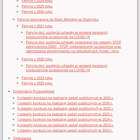
Petycje z 2024 roku
Petycje z 2025 roku
Petycje z 2026 roku
Petycje skierowane do Rady Miejskiej w Olsztynku
Petycje z 2021 roku
Petycja dot. podjęcia uchwały w sprawie gwarancji
producentów szczepionek na COVID-19
Petycja dot. podjęcia uchwały poierającej list otwarty STOP
zabójczenmu GMO - STOP niebezpiecznej szczepionce oraz
zaprzestania eksperymentu na mieszkańcach Polski i inne
Petycje z 2020 roku
Petycja dot. podjęcia uchwały w sprawie gwarancji
producentów szczepionek na COVID-19
Petycje z 2023 roku
Petycje z 2025 roku
Organizacje Pozarządowe
II otwarty konkurs na realizację zadań publicznych w 2026 r.
I otwarty konkurs na realizację zadań publicznych w 2026 r.
II otwarty konkurs na realizację zadań publicznych w 2025 r.
I otwarty konkurs na realizację zadań publicznych w 2025 r.
I otwarty konkurs na realizację zadań publicznych w 2024 r.
II otwarty konkurs na realizację zadań publicznych w 2023 r.
I otwarty konkurs na realizację zadań publicznych w 2023 r.
Ogłoszenia