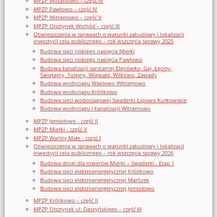
MPZP Witramowo – część IV
MPZP Pawłowo – część IV
MPZP Witramowo – część V
MPZP Olsztynek Wschód – część III
Obwieszczenia w sprawach o warunki zabudowy i lokalizacji
inwestycji celu publicznego – rok wszczęcia sprawy 2025
Budowa sieci niskiego napięcia Mierki
Budowa sieci niskiego napięcia Pawłowo
Budowa kanalizacji sanitarnej Elgnówko, Gaj, Łęciny,
Świętajny, Tolejny, Wigwałd, Wilkowo, Zawady
Budowa wodociągu Waplewo-Witramowo
Budowa wodociągu Królikowo
Budowa sieci wodociągowej Swaderki-Lipowo Kurkowskie
Budowa wodociągu i kanalizacji Witramowo
MPZP Jemiołowo - część II
MPZP Mierki - część V
MPZP Warlity Małe - część I
Obwieszczenia w sprawach o warunki zabudowy i lokalizacji
inwestycji celu publicznego – rok wszczęcia sprawy 2026
Budowa drogi dla rowerów Mierki – Swaderki - Etap 1
Budowa sieci elektroenergetycznej Królikowo
Budowa sieci elektroenergetycznej Marózek
Budowa sieci elektroenergetycznej Jemiołowo
MPZP Królikowo – część II
MPZP Olsztynek ul. Daszyńskiego – część III