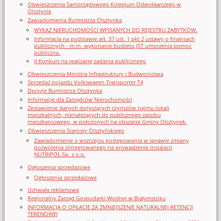
Obwieszczenia Samorządowego Kolegium Odwoławczego w
Olsztynie
Zawiadomienia Burmistrza Olsztynka
WYKAZ NIERUCHOMOŚCI WPISANYCH DO REJESTRU ZABYTKÓW.
Informacja na podstawie art. 37 ust. 1 pkt 2 ustawy o finansach
publicznych - m.in. wykonanie budżetu JST umorzenia pomoc
publiczna.
II Konkurs na realizację zadania publicznego
Obwieszczenia Ministra Infrastruktury i Budwonictwa
Sprzedaż pojazdu Volkswagen Transporter T4
Decyzje Burmistrza Olsztynka
Informacje dla Zarządców Nieruchomości
Zestawienie danych dotyczących czynszów najmu lokali
mieszkalnych, nienależących do publicznego zasobu
mieszkaniowego, w położonych na obszarze Gminy Olsztynek.
Obwieszczenia Starosty Olsztyńskiego
Zawiadomienie o wszczęciu postępowania w sprawie zmiany
pozwolenia zintegrowanego na prowadzenie instalacji
NUTRIPOL Sp. z o.o.
Ogłoszenia sprzedażowe
Ogłoszenia sprzedażowe
Uchwała reklamowa
Regionalny Zarząd Gospodarki Wodnej w Białymstoku
INFORMACJA O OPŁACIE ZA ZMNIEJSZENIE NATURALNEJ RETENCJI
TERENOWEJ