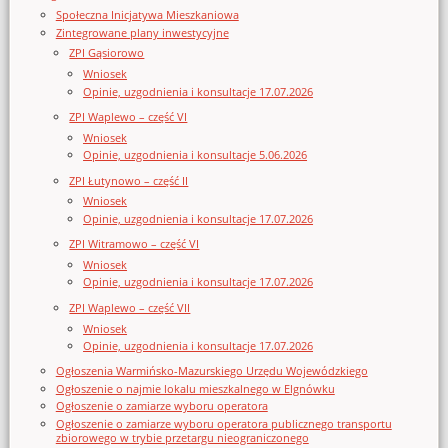
Społeczna Inicjatywa Mieszkaniowa
Zintegrowane plany inwestycyjne
ZPI Gąsiorowo
Wniosek
Opinie, uzgodnienia i konsultacje 17.07.2026
ZPI Waplewo – część VI
Wniosek
Opinie, uzgodnienia i konsultacje 5.06.2026
ZPI Łutynowo – część II
Wniosek
Opinie, uzgodnienia i konsultacje 17.07.2026
ZPI Witramowo – część VI
Wniosek
Opinie, uzgodnienia i konsultacje 17.07.2026
ZPI Waplewo – część VII
Wniosek
Opinie, uzgodnienia i konsultacje 17.07.2026
Ogłoszenia Warmińsko-Mazurskiego Urzędu Wojewódzkiego
Ogłoszenie o najmie lokalu mieszkalnego w Elgnówku
Ogłoszenie o zamiarze wyboru operatora
Ogłoszenie o zamiarze wyboru operatora publicznego transportu
zbiorowego w trybie przetargu nieograniczonego