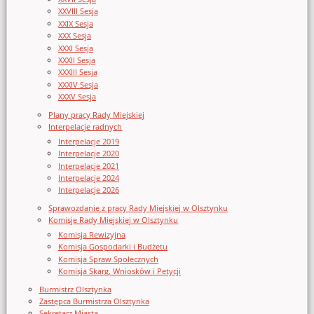
XXVIII Sesja
XXIX Sesja
XXX Sesja
XXXI Sesja
XXXII Sesja
XXXIII Sesja
XXXIV Sesja
XXXV Sesja
Plany pracy Rady Miejskiej
Interpelacje radnych
Interpelacje 2019
Interpelacje 2020
Interpelacje 2021
Interpelacje 2024
Interpelacje 2026
Sprawozdanie z pracy Rady Miejskiej w Olsztynku
Komisje Rady Miejskiej w Olsztynku
Komisja Rewizyjna
Komisja Gospodarki i Budżetu
Komisja Spraw Społecznych
Komisja Skarg, Wniosków i Petycji
Burmistrz Olsztynka
Zastępca Burmistrza Olsztynka
Sekretarz Miasta