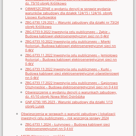
dz. 73/10 obręb Królikowo
OBWIESZCZENIE o wydaniu decyzji w sprawie wydania
warunków zabudowy dla działek 124/15 i 124/16, obręb
Lipowo Kurkowskie
ZBG.6730.129.2021 – Warunki zabudowy dla działki nr 73/24
obręb Królikowo
ZBG.6733.9.2022 Inwestycja celu publicznego – Ząbie –
Budowa kablowej elektroenergetycznej sieci nn 0,4kV
ZBG.6733.10.2022 Inwestycja celu publicznego – Mierki
(kolonia)– Budowa kablowej elektroenergetycznej sieci nn
0,4kV
ZBG.6733.11.2022 Inwestycja celu publicznego – Jemiołowo
(kolonia) – Budowa kablowej elektroenergetycznej sieci nn
0,4kV
ZBG.6733.13.2022 Inwestycja celu publicznego – Kurki –
Budowa kablowej sieci elektroenergetycznej oświetleniowej
nn 0,4kV
ZBG.6733.17.2022 Inwestycja celu publicznego – Gąsiorowo
Olsztyneckie – Budowa elektroenergetycznej sieci nn 0,4 kV
Obwieszczenie o wydaniu decyzji o warunkach zabudowy,
dz. 41/10 obręb Nowa Wieś Ostródzka
GNP.6730.185.2023 - Warunki zabudowy dla działki 1/13
obręb Lutek
Obwieszczenia w sprawach o warunki zabudowy i lokalizacji
inwestycji celu publicznego – rok wszczęcia sprawy 2024
ZBG.6733.1.2024 – Łutynowo – Budowa kablowej sieci
elektroenergetycznej nn 0,4 kV