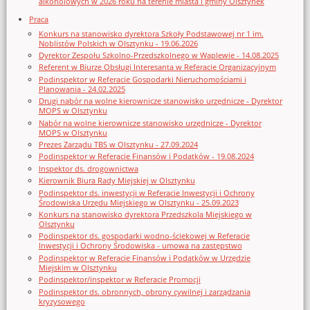
alkoholowych w 2026 roku na terenie miasta i gminy Olsztynek
Praca
Konkurs na stanowisko dyrektora Szkoły Podstawowej nr 1 im.
Noblistów Polskich w Olsztynku - 19.06.2026
Dyrektor Zespołu Szkolno-Przedszkolnego w Waplewie - 14.08.2025
Referent w Biurze Obsługi Interesanta w Referacie Organizacyjnym
Podinspektor w Referacie Gospodarki Nieruchomościami i
Planowania - 24.02.2025
Drugi nabór na wolne kierownicze stanowisko urzędnicze - Dyrektor
MOPS w Olsztynku
Nabór na wolne kierownicze stanowisko urzędnicze - Dyrektor
MOPS w Olsztynku
Prezes Zarządu TBS w Olsztynku - 27.09.2024
Podinspektor w Referacie Finansów i Podatków - 19.08.2024
Inspektor ds. drogownictwa
Kierownik Biura Rady Miejskiej w Olsztynku
Podinspektor ds. inwestycji w Referacie Inwestycji i Ochrony
Środowiska Urzędu Miejskiego w Olsztynku - 25.09.2023
Konkurs na stanowisko dyrektora Przedszkola Miejskiego w
Olsztynku
Podinspektor ds. gospodarki wodno-ściekowej w Referacie
Inwestycji i Ochrony Środowiska - umowa na zastępstwo
Podinspektor w Referacie Finansów i Podatków w Urzędzie
Miejskim w Olsztynku
Podinspektor/inspektor w Referacie Promocji
Podinspektor ds. obronnych, obrony cywilnej i zarządzania
kryzysowego