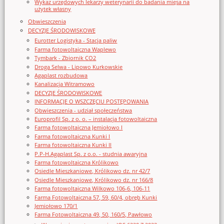
Wykaz urzędowych lekarzy weterynarii do badania mięsa na
użytek własny
Obwieszczenia
DECYZJE ŚRODOWISKOWE
Eurotter Logistyka - Stacja paliw
Farma fotowoltaiczna Waplewo
Tymbark - Zbiornik CO2
Droga Selwa - Lipowo Kurkowskie
Agaplast rozbudowa
Kanalizacja Witramowo
DECYZJE ŚRODOWISKOWE
INFORMACJE O WSZCZĘCIU POSTĘPOWANIA
Obwieszczenia - udział społeczeństwa
Europrofil Sp. z o. o. – instalacja fotowoltaiczna
Farma fotowoltaiczna Jemiołowo I
Farma fotowoltaiczna Kunki I
Farma fotowoltaiczna Kunki II
P.P-H.Agaplast Sp. z o.o. - studnia awaryjna
Farma fotowoltaiczna Królikowo
Osiedle Mieszkaniowe, Królikowo dz. nr 42/7
Osiedle Mieszkaniowe, Królikowo dz. nr 166/8
Farma fotowoltaiczna Wilkowo 106-6, 106-11
Farma Fotowoltaiczna 57, 59, 60/4, obręb Kunki
Jemiołowo 170/1
Farma Fotowoltaiczna 49, 50, 160/5, Pawłowo