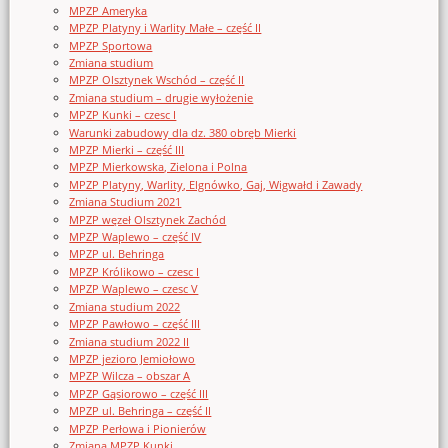
MPZP Ameryka
MPZP Platyny i Warlity Małe – część II
MPZP Sportowa
Zmiana studium
MPZP Olsztynek Wschód – część II
Zmiana studium – drugie wyłożenie
MPZP Kunki – czesc I
Warunki zabudowy dla dz. 380 obręb Mierki
MPZP Mierki – część III
MPZP Mierkowska, Zielona i Polna
MPZP Platyny, Warlity, Elgnówko, Gaj, Wigwałd i Zawady
Zmiana Studium 2021
MPZP węzeł Olsztynek Zachód
MPZP Waplewo – część IV
MPZP ul. Behringa
MPZP Królikowo – czesc I
MPZP Waplewo – czesc V
Zmiana studium 2022
MPZP Pawłowo – część III
Zmiana studium 2022 II
MPZP jezioro Jemiołowo
MPZP Wilcza – obszar A
MPZP Gąsiorowo – część III
MPZP ul. Behringa – część II
MPZP Perłowa i Pionierów
Zmiana MPZP Kunki