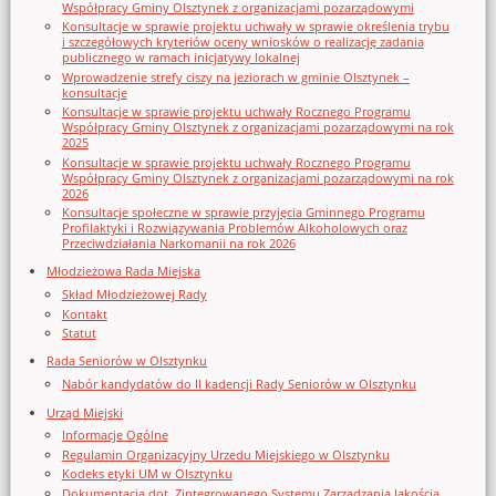
Współpracy Gminy Olsztynek z organizacjami pozarządowymi
Konsultacje w sprawie projektu uchwały w sprawie określenia trybu
i szczegółowych kryteriów oceny wniosków o realizację zadania
publicznego w ramach inicjatywy lokalnej
Wprowadzenie strefy ciszy na jeziorach w gminie Olsztynek –
konsultacje
Konsultacje w sprawie projektu uchwały Rocznego Programu
Współpracy Gminy Olsztynek z organizacjami pozarządowymi na rok
2025
Konsultacje w sprawie projektu uchwały Rocznego Programu
Współpracy Gminy Olsztynek z organizacjami pozarządowymi na rok
2026
Konsultacje społeczne w sprawie przyjęcia Gminnego Programu
Profilaktyki i Rozwiązywania Problemów Alkoholowych oraz
Przeciwdziałania Narkomanii na rok 2026
Młodzieżowa Rada Miejska
Skład Młodzieżowej Rady
Kontakt
Statut
Rada Seniorów w Olsztynku
Nabór kandydatów do II kadencji Rady Seniorów w Olsztynku
Urząd Miejski
Informacje Ogólne
Regulamin Organizacyjny Urzedu Miejskiego w Olsztynku
Kodeks etyki UM w Olsztynku
Dokumentacja dot. Zintegrowanego Systemu Zarządzania Jakością