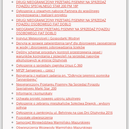
DRUGI NIEOGRANICZONY PRZETARG PISEMNY NA SPRZEDAŻ
POJAZDU SPECJALNEGO STAR 200 PM 18P
Ogłoszenie o otwartym naborze Partnera do wspólnego
przygotowania i realizacji projektu
DRUGI NIEOGRANICZONY PRZETARG PISEMNY NA SPRZEDAŻ
POJAZDU OSOBOWEGO FIAT DOBLO
NIEOGRANICZONY PRZETARG PISEMNY NA SPRZEDAŻ POJAZDU
OSOBOWEGO FIAT DOBLO
Instytut Meteorologii i Gospodarki Wodnej
Decyzja w sprawie zatwierdzenia taryf dla zbiorowego zaopatrzenia
w wodę i zbiorowego odprowadzania ścieków
Ogólny schemat procedury kontroli przestrzegania zasad i
warunków korzystania z zezwoleń na sprzedaż napojów
alkoholowych w gminie Olsztynek
Ogłoszenie o sprzedaży ciągnika Ursus C-360
MPZP Samagowo – czesc I
Rezygnacja z realizacji zadania pn. "Odkrycie tajemnic pomnika
Tannenbergu"
Nieograniczony Przetargu Pisemny Na Sprzedaż Pojazdu
Specjalnego Marki Star_200
Informacje i komunikaty
Uchwała projekt nowego ustroju szkolnego
Ogłoszenie o zebraniu mieszkańców Sołectwa Drwęck - wybory
sołtysa
Ogłoszenie o zamknięciu ul. Behringa na czas Dni Olsztynka 2016
Pozostałe obwieszczenia
Samorząd Województwa Warmińsko-Mazurskiego
Obwieszczenia Wojewody Warmińsko-Mazurskiego