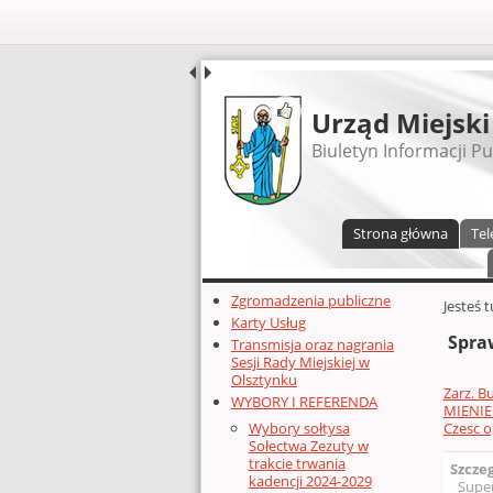
UDOSTĘPNIJ
Urząd Miejski
Biuletyn Informacji Pu
Menu główne
Strona główna
Tel
Dodatkowe zasoby (lewa kolumn
Zgromadzenia publiczne
Głównej 
Jesteś 
Karty Usług
Spra
Transmisja oraz nagrania
Sesji Rady Miejskiej w
Olsztynku
Zarz. B
WYBORY I REFERENDA
MIENIE
Czesc 
Wybory sołtysa
Sołectwa Zezuty w
trakcie trwania
Szcze
kadencji 2024-2029
Supe