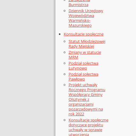
Burmistrza
Dziennik Urzędowy
Województwa
Warmińsko-
Mazurskiego
Konsultacje społeczne
Statut Młodzieżowej
Rady Miejskiej
Zmiany w statucie
MRM
Podział sołectwa
Łutynowo
Podział sołectwa
Pawłowo
Projekt uchwały
Rocznego Programu
Współpracy Gminy
Olsztynek z
organizacjami
pozarządowymi na
rok 2022
Konsultacje społeczne
dotyczące projektu
uchwały w sprawie
utworzenia