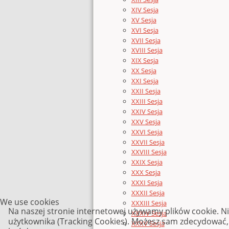
XIV Sesja
XV Sesja
XVI Sesja
XVII Sesja
XVIII Sesja
XIX Sesja
XX Sesja
XXI Sesja
XXII Sesja
XXIII Sesja
XXIV Sesja
XXV Sesja
XXVI Sesja
XXVII Sesja
XXVIII Sesja
XXIX Sesja
XXX Sesja
XXXI Sesja
XXXII Sesja
We use cookies
XXXIII Sesja
Na naszej stronie internetowej używamy plików cookie. N
XXXIV Sesja
użytkownika (Tracking Cookies). Możesz sam zdecydować, c
XXXV Sesja