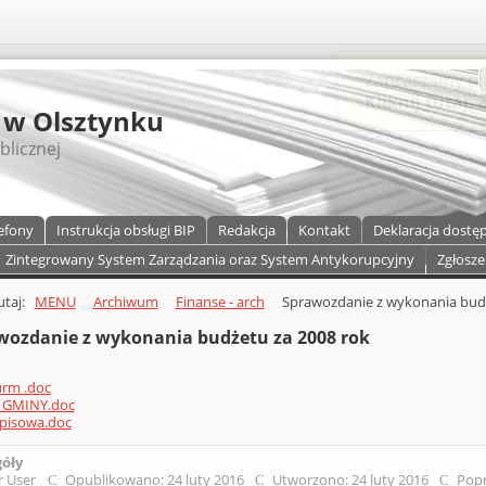
S
 w Olsztynku
blicznej
efony
Instrukcja obsługi BIP
Redakcja
Kontakt
Deklaracja dostę
Zintegrowany System Zarządzania oraz System Antykorupcyjny
Zgłosze
a)
zawartości
tutaj:
MENU
Archiwum
Finanse - arch
Sprawozdanie z wykonania budż
wozdanie z wykonania budżetu za 2008 rok
urm .doc
 GMINY.doc
opisowa.doc
góły
r User
Opublikowano: 24 luty 2016
Utworzono: 24 luty 2016
Popr