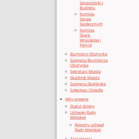
Gospodarki i
Budżetu
Komisja
Spraw
Społecznych
Komisja
Skarg,
Wniosków i
Petycji
Burmistrz Olsztynka
Zastępca Burmistrza
Olsztynka
Sekretarz Miasta
Skarbnik Miasta
Zastępca Skarbnika
Sołectwa i Osiedla
Akty prawne
Statut Gminy
Uchwały Rady
Miejskiej
Rejestry uchwał
Rady Miejskiej
Zarządzenia