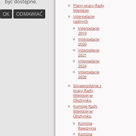
być dostępne.
Plany pracy Rady
Miejskiej
OK
ODMAWIAĆ
Interpelacje
radnych
Interpelacje
2019
Interpelacje
2020
Interpelacje
2021
Interpelacje
2024
Interpelacje
2026
Sprawozdanie z
pracy Rady
Miejskiej w
Olsztynku
Komisje Rady
Miejskiej w
Olsztynku
Komisja
Rewizyjna
Komisja