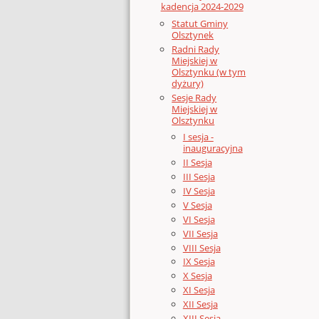
kadencja 2024-2029
Statut Gminy
Olsztynek
Radni Rady
Miejskiej w
Olsztynku (w tym
dyżury)
Sesje Rady
Miejskiej w
Olsztynku
I sesja -
inauguracyjna
II Sesja
III Sesja
IV Sesja
V Sesja
VI Sesja
VII Sesja
VIII Sesja
IX Sesja
X Sesja
XI Sesja
XII Sesja
XIII Sesja