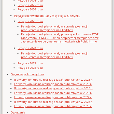
Petycje z 2024 roku
Petycje z 2025 roku
Petycje z 2026 roku
Petycje skierowane do Rady Miejskiej w Olsztynku
Petycje z 2021 roku
Petycja dot. podjęcia uchwały w sprawie gwarancji
producentów szczepionek na COVID-19
Petycja dot. podjęcia uchwały poierającej list otwarty STOP
zabójczenmu GMO - STOP niebezpiecznej szczepionce oraz
zaprzestania eksperymentu na mieszkańcach Polski i inne
Petycje z 2020 roku
Petycja dot. podjęcia uchwały w sprawie gwarancji
producentów szczepionek na COVID-19
Petycje z 2023 roku
Petycje z 2025 roku
Organizacje Pozarządowe
II otwarty konkurs na realizację zadań publicznych w 2026 r.
I otwarty konkurs na realizację zadań publicznych w 2026 r.
II otwarty konkurs na realizację zadań publicznych w 2025 r.
I otwarty konkurs na realizację zadań publicznych w 2025 r.
I otwarty konkurs na realizację zadań publicznych w 2024 r.
II otwarty konkurs na realizację zadań publicznych w 2023 r.
I otwarty konkurs na realizację zadań publicznych w 2023 r.
Ogłoszenia