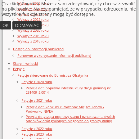
(Tracking Cookies). Możesz sam zdecydować, czy chcesz zezwolić
Wykazy z 2025 roku
na pliki cookie. Należy pamiętać, że w przypadku odrzucenia, nie
Wykazy z 2024 roku
wszystkie funkcje strony mogą być dostępne.
Wykazy z 2023 roku
Wykazy z 2022 roku
OK
ODMAWIAĆ
Wykazy z 2021 roku
Wykazy z 2020 roku
Wykazy z 2019 roku
Wykazy z 2018 roku
Dostęp do informacji publicznej
Ponowne wykorzystanie informacji publicznej
Skargi i wnioski
Petycje
Petycje skierowane do Burmistrza Olsztynka
Petycje z 2020 roku
Petycja dot. poprawy infrastruktury drogi gminnej nr
281409_5.0014
Petycje z 2021 roku
Petycja dot. konkursu: Rodzinne Miejsce Zabaw -
Podwórko NIVEA
Petycja dotycząca poprawy stanu i oznakowania dwóch
odcinków dróg gminnych biegących do granicy gminy
Petycje z 2022 roku
Petycje z 2023 roku