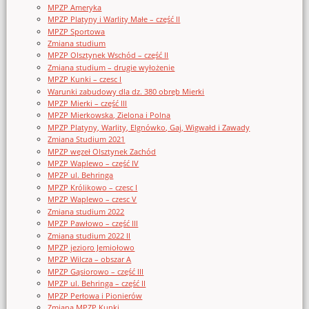
MPZP Ameryka
MPZP Platyny i Warlity Małe – część II
MPZP Sportowa
Zmiana studium
MPZP Olsztynek Wschód – część II
Zmiana studium – drugie wyłożenie
MPZP Kunki – czesc I
Warunki zabudowy dla dz. 380 obręb Mierki
MPZP Mierki – część III
MPZP Mierkowska, Zielona i Polna
MPZP Platyny, Warlity, Elgnówko, Gaj, Wigwałd i Zawady
Zmiana Studium 2021
MPZP węzeł Olsztynek Zachód
MPZP Waplewo – część IV
MPZP ul. Behringa
MPZP Królikowo – czesc I
MPZP Waplewo – czesc V
Zmiana studium 2022
MPZP Pawłowo – część III
Zmiana studium 2022 II
MPZP jezioro Jemiołowo
MPZP Wilcza – obszar A
MPZP Gąsiorowo – część III
MPZP ul. Behringa – część II
MPZP Perłowa i Pionierów
Zmiana MPZP Kunki