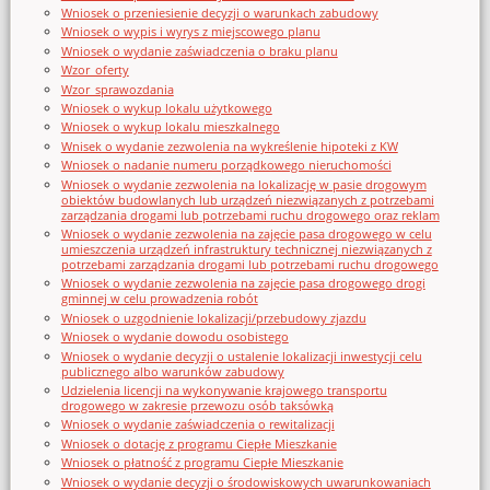
Wniosek o przeniesienie decyzji o warunkach zabudowy
Wniosek o wypis i wyrys z miejscowego planu
Wniosek o wydanie zaświadczenia o braku planu
Wzor_oferty
Wzor_sprawozdania
Wniosek o wykup lokalu użytkowego
Wniosek o wykup lokalu mieszkalnego
Wnisek o wydanie zezwolenia na wykreślenie hipoteki z KW
Wniosek o nadanie numeru porządkowego nieruchomości
Wniosek o wydanie zezwolenia na lokalizację w pasie drogowym
obiektów budowlanych lub urządzeń niezwiązanych z potrzebami
zarządzania drogami lub potrzebami ruchu drogowego oraz reklam
Wniosek o wydanie zezwolenia na zajęcie pasa drogowego w celu
umieszczenia urządzeń infrastruktury technicznej niezwiązanych z
potrzebami zarządzania drogami lub potrzebami ruchu drogowego
Wniosek o wydanie zezwolenia na zajęcie pasa drogowego drogi
gminnej w celu prowadzenia robót
Wniosek o uzgodnienie lokalizacji/przebudowy zjazdu
Wniosek o wydanie dowodu osobistego
Wniosek o wydanie decyzji o ustalenie lokalizacji inwestycji celu
publicznego albo warunków zabudowy
Udzielenia licencji na wykonywanie krajowego transportu
drogowego w zakresie przewozu osób taksówką
Wniosek o wydanie zaświadczenia o rewitalizacji
Wniosek o dotację z programu Ciepłe Mieszkanie
Wniosek o płatność z programu Ciepłe Mieszkanie
Wniosek o wydanie decyzji o środowiskowych uwarunkowaniach