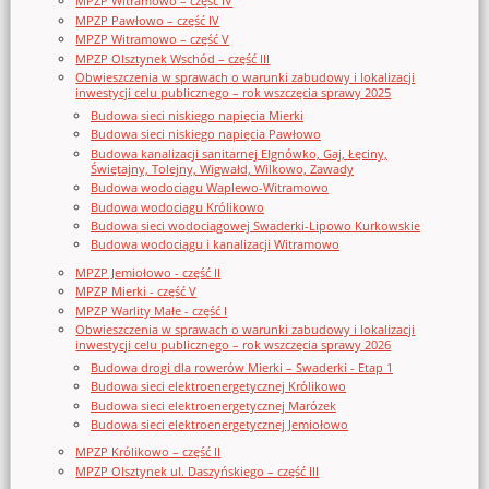
MPZP Witramowo – część IV
MPZP Pawłowo – część IV
MPZP Witramowo – część V
MPZP Olsztynek Wschód – część III
Obwieszczenia w sprawach o warunki zabudowy i lokalizacji
inwestycji celu publicznego – rok wszczęcia sprawy 2025
Budowa sieci niskiego napięcia Mierki
Budowa sieci niskiego napięcia Pawłowo
Budowa kanalizacji sanitarnej Elgnówko, Gaj, Łęciny,
Świętajny, Tolejny, Wigwałd, Wilkowo, Zawady
Budowa wodociągu Waplewo-Witramowo
Budowa wodociągu Królikowo
Budowa sieci wodociągowej Swaderki-Lipowo Kurkowskie
Budowa wodociągu i kanalizacji Witramowo
MPZP Jemiołowo - część II
MPZP Mierki - część V
MPZP Warlity Małe - część I
Obwieszczenia w sprawach o warunki zabudowy i lokalizacji
inwestycji celu publicznego – rok wszczęcia sprawy 2026
Budowa drogi dla rowerów Mierki – Swaderki - Etap 1
Budowa sieci elektroenergetycznej Królikowo
Budowa sieci elektroenergetycznej Marózek
Budowa sieci elektroenergetycznej Jemiołowo
MPZP Królikowo – część II
MPZP Olsztynek ul. Daszyńskiego – część III