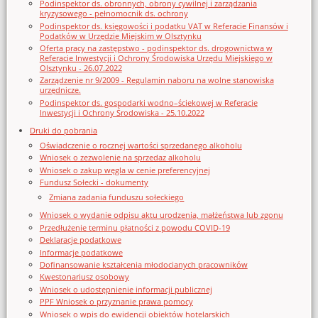
Podinspektor ds. obronnych, obrony cywilnej i zarządzania
kryzysowego - pełnomocnik ds. ochrony
Podinspektor ds. księgowości i podatku VAT w Referacie Finansów i
Podatków w Urzędzie Miejskim w Olsztynku
Oferta pracy na zastępstwo - podinspektor ds. drogownictwa w
Referacie Inwestycji i Ochrony Środowiska Urzędu Miejskiego w
Olsztynku - 26.07.2022
Zarządzenie nr 9/2009 - Regulamin naboru na wolne stanowiska
urzędnicze.
Podinspektor ds. gospodarki wodno–ściekowej w Referacie
Inwestycji i Ochrony Środowiska - 25.10.2022
Druki do pobrania
Oświadczenie o rocznej wartości sprzedanego alkoholu
Wniosek o zezwolenie na sprzedaz alkoholu
Wniosek o zakup węgla w cenie preferencyjnej
Fundusz Sołecki - dokumenty
Zmiana zadania funduszu sołeckiego
Wniosek o wydanie odpisu aktu urodzenia, małżeństwa lub zgonu
Przedłużenie terminu płatności z powodu COVID-19
Deklaracje podatkowe
Informacje podatkowe
Dofinansowanie kształcenia młodocianych pracowników
Kwestonariusz osobowy
Wniosek o udostępnienie informacji publicznej
PPF Wniosek o przyznanie prawa pomocy
Wniosek o wpis do ewidencji obiektów hotelarskich