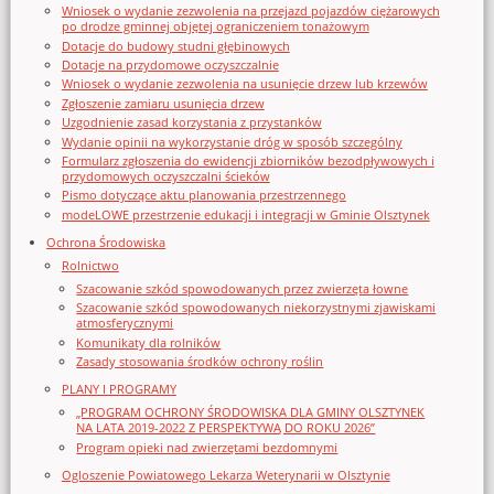
Wniosek o wydanie zezwolenia na przejazd pojazdów ciężarowych
po drodze gminnej objętej ograniczeniem tonażowym
Dotacje do budowy studni głębinowych
Dotacje na przydomowe oczyszczalnie
Wniosek o wydanie zezwolenia na usunięcie drzew lub krzewów
Zgłoszenie zamiaru usunięcia drzew
Uzgodnienie zasad korzystania z przystanków
Wydanie opinii na wykorzystanie dróg w sposób szczególny
Formularz zgłoszenia do ewidencji zbiorników bezodpływowych i
przydomowych oczyszczalni ścieków
Pismo dotyczące aktu planowania przestrzennego
modeLOWE przestrzenie edukacji i integracji w Gminie Olsztynek
Ochrona Środowiska
Rolnictwo
Szacowanie szkód spowodowanych przez zwierzęta łowne
Szacowanie szkód spowodowanych niekorzystnymi zjawiskami
atmosferycznymi
Komunikaty dla rolników
Zasady stosowania środków ochrony roślin
PLANY I PROGRAMY
„PROGRAM OCHRONY ŚRODOWISKA DLA GMINY OLSZTYNEK
NA LATA 2019-2022 Z PERSPEKTYWĄ DO ROKU 2026”
Program opieki nad zwierzętami bezdomnymi
Ogloszenie Powiatowego Lekarza Weterynarii w Olsztynie