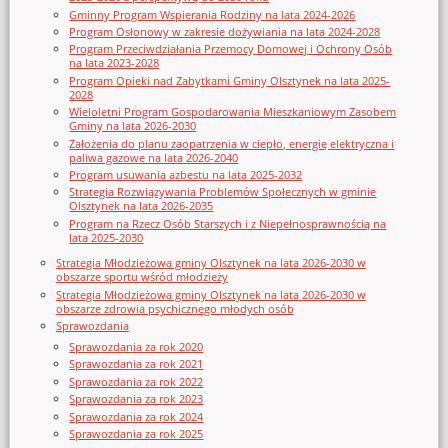
Gminny Program Wspierania Rodziny na lata 2024-2026
Program Osłonowy w zakresie dożywiania na lata 2024-2028
Program Przeciwdziałania Przemocy Domowej i Ochrony Osób
na lata 2023-2028
Program Opieki nad Zabytkami Gminy Olsztynek na lata 2025-
2028
Wieloletni Program Gospodarowania Mieszkaniowym Zasobem
Gminy na lata 2026-2030
Założenia do planu zaopatrzenia w ciepło, energię elektryczna i
paliwa gazowe na lata 2026-2040
Program usuwania azbestu na lata 2025-2032
Strategia Rozwiązywania Problemów Społecznych w gminie
Olsztynek na lata 2026-2035
Program na Rzecz Osób Starszych i z Niepełnosprawnością na
lata 2025-2030
Strategia Młodzieżowa gminy Olsztynek na lata 2026-2030 w
obszarze sportu wśród młodzieży
Strategia Młodzieżowa gminy Olsztynek na lata 2026-2030 w
obszarze zdrowia psychicznego młodych osób
Sprawozdania
Sprawozdania za rok 2020
Sprawozdania za rok 2021
Sprawozdania za rok 2022
Sprawozdania za rok 2023
Sprawozdania za rok 2024
Sprawozdania za rok 2025