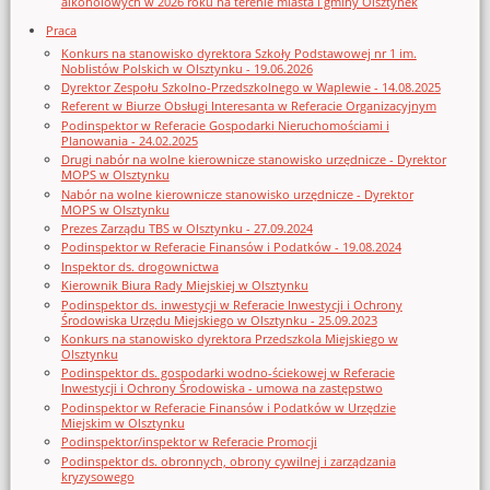
alkoholowych w 2026 roku na terenie miasta i gminy Olsztynek
Praca
Konkurs na stanowisko dyrektora Szkoły Podstawowej nr 1 im.
Noblistów Polskich w Olsztynku - 19.06.2026
Dyrektor Zespołu Szkolno-Przedszkolnego w Waplewie - 14.08.2025
Referent w Biurze Obsługi Interesanta w Referacie Organizacyjnym
Podinspektor w Referacie Gospodarki Nieruchomościami i
Planowania - 24.02.2025
Drugi nabór na wolne kierownicze stanowisko urzędnicze - Dyrektor
MOPS w Olsztynku
Nabór na wolne kierownicze stanowisko urzędnicze - Dyrektor
MOPS w Olsztynku
Prezes Zarządu TBS w Olsztynku - 27.09.2024
Podinspektor w Referacie Finansów i Podatków - 19.08.2024
Inspektor ds. drogownictwa
Kierownik Biura Rady Miejskiej w Olsztynku
Podinspektor ds. inwestycji w Referacie Inwestycji i Ochrony
Środowiska Urzędu Miejskiego w Olsztynku - 25.09.2023
Konkurs na stanowisko dyrektora Przedszkola Miejskiego w
Olsztynku
Podinspektor ds. gospodarki wodno-ściekowej w Referacie
Inwestycji i Ochrony Środowiska - umowa na zastępstwo
Podinspektor w Referacie Finansów i Podatków w Urzędzie
Miejskim w Olsztynku
Podinspektor/inspektor w Referacie Promocji
Podinspektor ds. obronnych, obrony cywilnej i zarządzania
kryzysowego