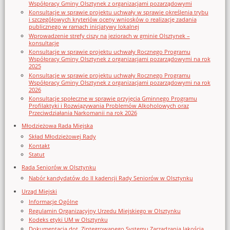
Współpracy Gminy Olsztynek z organizacjami pozarządowymi
Konsultacje w sprawie projektu uchwały w sprawie określenia trybu
i szczegółowych kryteriów oceny wniosków o realizację zadania
publicznego w ramach inicjatywy lokalnej
Wprowadzenie strefy ciszy na jeziorach w gminie Olsztynek –
konsultacje
Konsultacje w sprawie projektu uchwały Rocznego Programu
Współpracy Gminy Olsztynek z organizacjami pozarządowymi na rok
2025
Konsultacje w sprawie projektu uchwały Rocznego Programu
Współpracy Gminy Olsztynek z organizacjami pozarządowymi na rok
2026
Konsultacje społeczne w sprawie przyjęcia Gminnego Programu
Profilaktyki i Rozwiązywania Problemów Alkoholowych oraz
Przeciwdziałania Narkomanii na rok 2026
Młodzieżowa Rada Miejska
Skład Młodzieżowej Rady
Kontakt
Statut
Rada Seniorów w Olsztynku
Nabór kandydatów do II kadencji Rady Seniorów w Olsztynku
Urząd Miejski
Informacje Ogólne
Regulamin Organizacyjny Urzedu Miejskiego w Olsztynku
Kodeks etyki UM w Olsztynku
Dokumentacja dot. Zintegrowanego Systemu Zarządzania Jakością