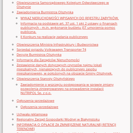
Obwieszczenia Samorządowego Kolegium Odwoławczego w
Olsztynie
Zawiadomienia Burmistrza Olsztynka
WYKAZ NIERUCHOMOŚCI WPISANYCH DO REJESTRU ZABYTKÓW.
Informacja na podstawie art. 37 ust. 1 pkt 2 ustawy o finansach
publicznych - m.in. wykonanie budżetu JST umorzenia pomoc
publiczna.
II Konkurs na realizację zadania publicznego
Obwieszczenia Ministra Infrastruktury i Budwonictwa
Sprzedaż pojazdu Volkswagen Transporter T4
Decyzje Burmistrza Olsztynka
Informacje dla Zarządców Nieruchomości
Zestawienie danych dotyczących czynszów najmu lokali
mieszkalnych, nienależących do publicznego zasobu
mieszkaniowego, w położonych na obszarze Gminy Olsztynek.
Obwieszczenia Starosty Olsztyńskiego
Zawiadomienie o wszczęciu postępowania w sprawie zmiany
pozwolenia zintegrowanego na prowadzenie instalacji
NUTRIPOL Sp. z o.o.
Ogłoszenia sprzedażowe
Ogłoszenia sprzedażowe
Uchwała reklamowa
Regionalny Zarząd Gospodarki Wodnej w Białymstoku
INFORMACJA O OPŁACIE ZA ZMNIEJSZENIE NATURALNEJ RETENCJI
TERENOWEJ