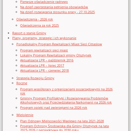
Pierwsze oświadczenie radnego
Na dzień zaprzestania pełnienia obowiązków
Na dzień rozwiązania stosunku pracy - 27.10.2025
Oświadczenia - 2026 rok
Oświadczenia za rok 2025
Raport o stanie Gminy
Plany, programy, strategie i ich wykonanie
Ponadlokalny Program Rewitalizacji Miast Sieci Cittaslow
Program rewitalizacji sieci miast
Lokalny Program Rewitalizacji gminy Olsztynek
Aktualizacja LPR – październik 2016
Aktualizacja LPR – lipiec 2017
Aktualizacja LPR – czerwiec 2018
Strategia Rozwoju Gminy
Roczne
Program współpracy z organizacjami pozarządowymi na 2026
rok
Gminny Program Profilaktyki i Rozwiązywania Problemów
Alkoholowych oraz Przeciwdziałania Narkomanii na 2026 rok
Program opieki nad zwierzętami na 2026 rok
Wieloletnie
Plan Odnowy Miejscowości Waplewo na lata 2021-2028
Program Ochrony Środowiska dla Gminy Olsztynek na lata
2023-2026 z perspektywą do 2030 roku