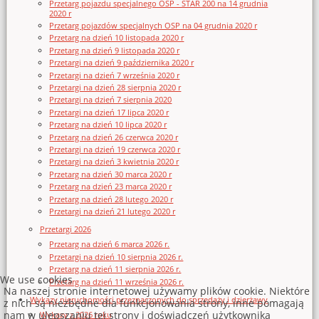
Przetarg pojazdu specjalnego OSP - STAR 200 na 14 grudnia
2020 r
Przetarg pojazdów specjalnych OSP na 04 grudnia 2020 r
Przetarg na dzień 10 listopada 2020 r
Przetarg na dzień 9 listopada 2020 r
Przetargi na dzień 9 października 2020 r
Przetargi na dzień 7 września 2020 r
Przetargi na dzień 28 sierpnia 2020 r
Przetargi na dzień 7 sierpnia 2020
Przetargi na dzień 17 lipca 2020 r
Przetarg na dzień 10 lipca 2020 r
Przetarg na dzień 26 czerwca 2020 r
Przetargi na dzień 19 czerwca 2020 r
Przetargi na dzień 3 kwietnia 2020 r
Przetarg na dzień 30 marca 2020 r
Przetarg na dzień 23 marca 2020 r
Przetarg na dzień 28 lutego 2020 r
Przetargi na dzień 21 lutego 2020 r
Przetargi 2026
Przetarg na dzień 6 marca 2026 r.
Przetargi na dzień 10 sierpnia 2026 r.
Przetarg na dzień 11 sierpnia 2026 r.
We use cookies
Przetarg na dzień 11 września 2026 r.
Na naszej stronie internetowej używamy plików cookie. Niektóre
Wykazy nieruchomości przeznaczonych do sprzedaży i dzierżawy
z nich są niezbędne dla funkcjonowania strony, inne pomagają
nam w ulepszaniu tej strony i doświadczeń użytkownika
Wykazy z 2026 roku