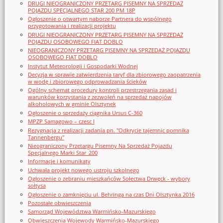
DRUGI NIEOGRANICZONY PRZETARG PISEMNY NA SPRZEDAŻ
POJAZDU SPECJALNEGO STAR 200 PM 18P
Ogłoszenie o otwartym naborze Partnera do wspólnego
przygotowania i realizacji projektu
DRUGI NIEOGRANICZONY PRZETARG PISEMNY NA SPRZEDAŻ
POJAZDU OSOBOWEGO FIAT DOBLO
NIEOGRANICZONY PRZETARG PISEMNY NA SPRZEDAŻ POJAZDU
OSOBOWEGO FIAT DOBLO
Instytut Meteorologii i Gospodarki Wodnej
Decyzja w sprawie zatwierdzenia taryf dla zbiorowego zaopatrzenia
w wodę i zbiorowego odprowadzania ścieków
Ogólny schemat procedury kontroli przestrzegania zasad i
warunków korzystania z zezwoleń na sprzedaż napojów
alkoholowych w gminie Olsztynek
Ogłoszenie o sprzedaży ciągnika Ursus C-360
MPZP Samagowo – czesc I
Rezygnacja z realizacji zadania pn. "Odkrycie tajemnic pomnika
Tannenbergu"
Nieograniczony Przetargu Pisemny Na Sprzedaż Pojazdu
Specjalnego Marki Star_200
Informacje i komunikaty
Uchwała projekt nowego ustroju szkolnego
Ogłoszenie o zebraniu mieszkańców Sołectwa Drwęck - wybory
sołtysa
Ogłoszenie o zamknięciu ul. Behringa na czas Dni Olsztynka 2016
Pozostałe obwieszczenia
Samorząd Województwa Warmińsko-Mazurskiego
Obwieszczenia Wojewody Warmińsko-Mazurskiego