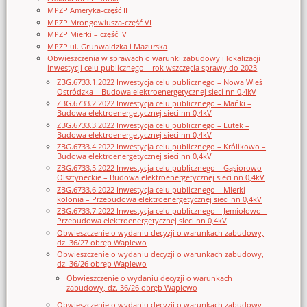
MPZP Ameryka-część II
MPZP Mrongowiusza-część VI
MPZP Mierki – część IV
MPZP ul. Grunwaldzka i Mazurska
Obwieszczenia w sprawach o warunki zabudowy i lokalizacji
inwestycji celu publicznego – rok wszczęcia sprawy do 2023
ZBG.6733.1.2022 Inwestycja celu publicznego – Nowa Wieś
Ostródzka – Budowa elektroenergetycznej sieci nn 0,4kV
ZBG.6733.2.2022 Inwestycja celu publicznego – Mańki –
Budowa elektroenergetycznej sieci nn 0,4kV
ZBG.6733.3.2022 Inwestycja celu publicznego – Lutek –
Budowa elektroenergetycznej sieci nn 0,4kV
ZBG.6733.4.2022 Inwestycja celu publicznego – Królikowo –
Budowa elektroenergetycznej sieci nn 0,4kV
ZBG.6733.5.2022 Inwestycja celu publicznego – Gąsiorowo
Olsztyneckie – Budowa elektroenergetycznej sieci nn 0,4kV
ZBG.6733.6.2022 Inwestycja celu publicznego – Mierki
kolonia – Przebudowa elektroenergetycznej sieci nn 0,4kV
ZBG.6733.7.2022 Inwestycja celu publicznego – Jemiołowo –
Przebudowa elektroenergetycznej sieci nn 0,4kV
Obwieszczenie o wydaniu decyzji o warunkach zabudowy,
dz. 36/27 obręb Waplewo
Obwieszczenie o wydaniu decyzji o warunkach zabudowy,
dz. 36/26 obręb Waplewo
Obwieszczenie o wydaniu decyzji o warunkach
zabudowy, dz. 36/26 obręb Waplewo
Obwieszczenie o wydaniu decyzji o warunkach zabudowy,