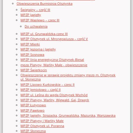
Obwieszczenia Burmistrza Olsztynka
Świętajny – część III
MPZP Jagiełły
MPZP Waplewo – czesc III
Do uchwalenia
MPZP ul. Grunwaldzka-czesc III
MPZP Olsztynek ul. Mrongowiusza – część V
MPZP Mierki
MPZP Jeziorna i Jagielly
MPZP Sosnowa
MPZP linia energetyczna Olsztynek-Biesal
mpzp Platyny, Warlity Małe - obwieszczenie
MPZP Świerkocin
Obwieszczenie w sprawie projektu zmiany mpzp m. Olsztynek
ul. Słoneczna
MPZP Lipowo Kurkowskie – czesc II
MPZP Jemiołowo – część II
MPZP ul. Leśna do węzła Olsztynek Wschód
MPZP Platyny, Warlity, Wigwałd, Gaj, Drwęck
MPZP Łutynowo
MPZP Pawłowo
MPZP Jagielly, Strazacka, Grunwaldzka, Mazurska, Warszawska
MPZP Platyny i Warlity Małe
MPZP Olsztynek ul. Poranna
MPZP Słoneczna