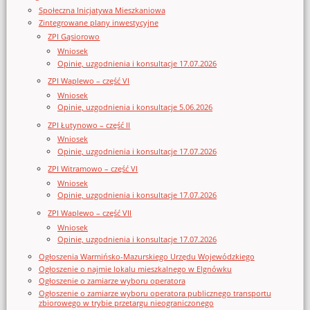
Społeczna Inicjatywa Mieszkaniowa
Zintegrowane plany inwestycyjne
ZPI Gąsiorowo
Wniosek
Opinie, uzgodnienia i konsultacje 17.07.2026
ZPI Waplewo – część VI
Wniosek
Opinie, uzgodnienia i konsultacje 5.06.2026
ZPI Łutynowo – część II
Wniosek
Opinie, uzgodnienia i konsultacje 17.07.2026
ZPI Witramowo – część VI
Wniosek
Opinie, uzgodnienia i konsultacje 17.07.2026
ZPI Waplewo – część VII
Wniosek
Opinie, uzgodnienia i konsultacje 17.07.2026
Ogłoszenia Warmińsko-Mazurskiego Urzędu Wojewódzkiego
Ogłoszenie o najmie lokalu mieszkalnego w Elgnówku
Ogłoszenie o zamiarze wyboru operatora
Ogłoszenie o zamiarze wyboru operatora publicznego transportu
zbiorowego w trybie przetargu nieograniczonego