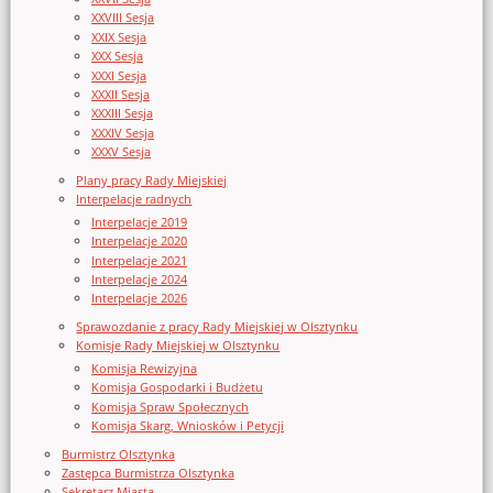
XXVIII Sesja
XXIX Sesja
XXX Sesja
XXXI Sesja
XXXII Sesja
XXXIII Sesja
XXXIV Sesja
XXXV Sesja
Plany pracy Rady Miejskiej
Interpelacje radnych
Interpelacje 2019
Interpelacje 2020
Interpelacje 2021
Interpelacje 2024
Interpelacje 2026
Sprawozdanie z pracy Rady Miejskiej w Olsztynku
Komisje Rady Miejskiej w Olsztynku
Komisja Rewizyjna
Komisja Gospodarki i Budżetu
Komisja Spraw Społecznych
Komisja Skarg, Wniosków i Petycji
Burmistrz Olsztynka
Zastępca Burmistrza Olsztynka
Sekretarz Miasta