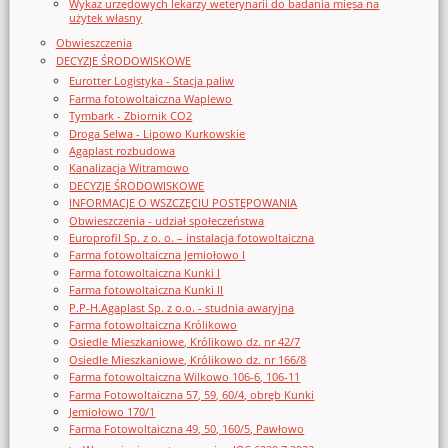
Wykaz urzędowych lekarzy weterynarii do badania mięsa na
użytek własny
Obwieszczenia
DECYZJE ŚRODOWISKOWE
Eurotter Logistyka - Stacja paliw
Farma fotowoltaiczna Waplewo
Tymbark - Zbiornik CO2
Droga Selwa - Lipowo Kurkowskie
Agaplast rozbudowa
Kanalizacja Witramowo
DECYZJE ŚRODOWISKOWE
INFORMACJE O WSZCZĘCIU POSTĘPOWANIA
Obwieszczenia - udział społeczeństwa
Europrofil Sp. z o. o. – instalacja fotowoltaiczna
Farma fotowoltaiczna Jemiołowo I
Farma fotowoltaiczna Kunki I
Farma fotowoltaiczna Kunki II
P.P-H.Agaplast Sp. z o.o. - studnia awaryjna
Farma fotowoltaiczna Królikowo
Osiedle Mieszkaniowe, Królikowo dz. nr 42/7
Osiedle Mieszkaniowe, Królikowo dz. nr 166/8
Farma fotowoltaiczna Wilkowo 106-6, 106-11
Farma Fotowoltaiczna 57, 59, 60/4, obręb Kunki
Jemiołowo 170/1
Farma Fotowoltaiczna 49, 50, 160/5, Pawłowo