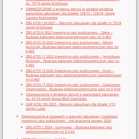
dz. 73/10 obręb Królikowo
OBWIESZCZENIE o wydaniu decyzji w sprawie wydania
warunków zabudowy dla działek 124/15 i 124/16, obręb
Lipowo Kurkowskie
ZBG.6730.129.2021 – Warunki zabudowy dla działki nr 73/24
obręb Królikowo
ZBG.6733.9.2022 Inwestycja celu publicznego – Ząbie –
Budowa kablowej elektroenergetycznej sieci nn 0,4kV
ZBG.6733.10.2022 Inwestycja celu publicznego – Mierki
(kolonia)– Budowa kablowej elektroenergetycznej sieci nn
0,4kV
ZBG.6733.11.2022 Inwestycja celu publicznego – Jemiołowo
(kolonia) – Budowa kablowej elektroenergetycznej sieci nn
0,4kV
ZBG.6733.13.2022 Inwestycja celu publicznego – Kurki –
Budowa kablowej sieci elektroenergetycznej oświetleniowej
nn 0,4kV
ZBG.6733.17.2022 Inwestycja celu publicznego – Gąsiorowo
Olsztyneckie – Budowa elektroenergetycznej sieci nn 0,4 kV
Obwieszczenie o wydaniu decyzji o warunkach zabudowy,
dz. 41/10 obręb Nowa Wieś Ostródzka
GNP.6730.185.2023 - Warunki zabudowy dla działki 1/13
obręb Lutek
Obwieszczenia w sprawach o warunki zabudowy i lokalizacji
inwestycji celu publicznego – rok wszczęcia sprawy 2024
ZBG.6733.1.2024 – Łutynowo – Budowa kablowej sieci
elektroenergetycznej nn 0,4 kV