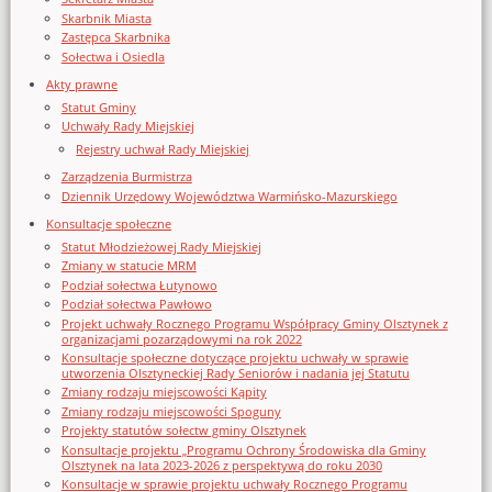
Skarbnik Miasta
Zastępca Skarbnika
Sołectwa i Osiedla
Akty prawne
Statut Gminy
Uchwały Rady Miejskiej
Rejestry uchwał Rady Miejskiej
Zarządzenia Burmistrza
Dziennik Urzędowy Województwa Warmińsko-Mazurskiego
Konsultacje społeczne
Statut Młodzieżowej Rady Miejskiej
Zmiany w statucie MRM
Podział sołectwa Łutynowo
Podział sołectwa Pawłowo
Projekt uchwały Rocznego Programu Współpracy Gminy Olsztynek z
organizacjami pozarządowymi na rok 2022
Konsultacje społeczne dotyczące projektu uchwały w sprawie
utworzenia Olsztyneckiej Rady Seniorów i nadania jej Statutu
Zmiany rodzaju miejscowości Kąpity
Zmiany rodzaju miejscowości Spoguny
Projekty statutów sołectw gminy Olsztynek
Konsultacje projektu „Programu Ochrony Środowiska dla Gminy
Olsztynek na lata 2023-2026 z perspektywą do roku 2030
Konsultacje w sprawie projektu uchwały Rocznego Programu