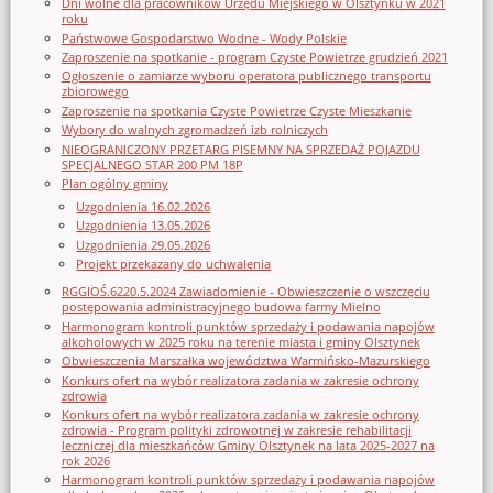
Dni wolne dla pracowników Urzędu Miejskiego w Olsztynku w 2021
roku
Państwowe Gospodarstwo Wodne - Wody Polskie
Zaproszenie na spotkanie - program Czyste Powietrze grudzień 2021
Ogłoszenie o zamiarze wyboru operatora publicznego transportu
zbiorowego
Zaproszenie na spotkania Czyste Powietrze Czyste Mieszkanie
Wybory do walnych zgromadzeń izb rolniczych
NIEOGRANICZONY PRZETARG PISEMNY NA SPRZEDAŻ POJAZDU
SPECJALNEGO STAR 200 PM 18P
Plan ogólny gminy
Uzgodnienia 16.02.2026
Uzgodnienia 13.05.2026
Uzgodnienia 29.05.2026
Projekt przekazany do uchwalenia
RGGIOŚ.6220.5.2024 Zawiadomienie - Obwieszczenie o wszczęciu
postępowania administracyjnego budowa farmy Mielno
Harmonogram kontroli punktów sprzedaży i podawania napojów
alkoholowych w 2025 roku na terenie miasta i gminy Olsztynek
Obwieszczenia Marszałka województwa Warmińsko-Mazurskiego
Konkurs ofert na wybór realizatora zadania w zakresie ochrony
zdrowia
Konkurs ofert na wybór realizatora zadania w zakresie ochrony
zdrowia - Program polityki zdrowotnej w zakresie rehabilitacji
leczniczej dla mieszkańców Gminy Olsztynek na lata 2025-2027 na
rok 2026
Harmonogram kontroli punktów sprzedaży i podawania napojów