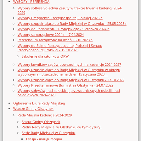
WYBORY I REFERENDA
Wybory sołtysa Sołectwa Zezuty w trakcie trwania kadencji 2024-
2029
Wybory Prezydenta Rzeczypospolitej Polskiej 2025 r.
Wybory uzupełniające do Rady Miejskiej w Olsztynku - 25.05.2025 r
Wybory do Parlamentu Europejskiego - 9 czerwca 2024 r.
Wybory samorządowe 2024 r. - 7.04.2024
Referendum zarządzone na dzień 15.10.2023 r.
Wybory do Sejmu Rzeczypospolitej Polskiej i Senatu
Rzeczypospolitej Polskiej - 15.10.2023
Szkolenie dla członków OKW
Wybory ławników sądów powszechnych na kadencję 2024-2027
Wybory uzupełniające do Rady Miejskiej w Olsztynku w okręgu
wyborczym nr 3 zarządzone na dzień 15 stycznia 2023 r.
Wybory uzupełniające do Rady Miejskiej w Olsztynku - 23.10.2022
Wybory Przedterminowe Burmistrza Olsztynka - 24.07.2022
Wybory sołtysów, rad sołeckich, przewodniczących osiedli i rad
osiedlowych 2024-2029
Ogłoszenia Biura Rady Miejskiej
Władze Gminy Olsztynek
Rada Miejska kadencja 2024-2029
Statut Gminy Olsztynek
Radni Rady Miejskiej w Olsztynku (w tym dyżury)
Sesje Rady Miejskiej w Olsztynku
I sesja - inauguracyjna