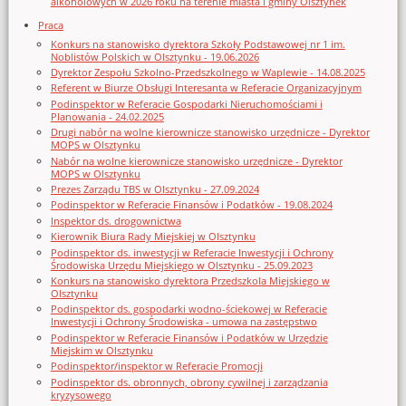
alkoholowych w 2026 roku na terenie miasta i gminy Olsztynek
Praca
Konkurs na stanowisko dyrektora Szkoły Podstawowej nr 1 im.
Noblistów Polskich w Olsztynku - 19.06.2026
Dyrektor Zespołu Szkolno-Przedszkolnego w Waplewie - 14.08.2025
Referent w Biurze Obsługi Interesanta w Referacie Organizacyjnym
Podinspektor w Referacie Gospodarki Nieruchomościami i
Planowania - 24.02.2025
Drugi nabór na wolne kierownicze stanowisko urzędnicze - Dyrektor
MOPS w Olsztynku
Nabór na wolne kierownicze stanowisko urzędnicze - Dyrektor
MOPS w Olsztynku
Prezes Zarządu TBS w Olsztynku - 27.09.2024
Podinspektor w Referacie Finansów i Podatków - 19.08.2024
Inspektor ds. drogownictwa
Kierownik Biura Rady Miejskiej w Olsztynku
Podinspektor ds. inwestycji w Referacie Inwestycji i Ochrony
Środowiska Urzędu Miejskiego w Olsztynku - 25.09.2023
Konkurs na stanowisko dyrektora Przedszkola Miejskiego w
Olsztynku
Podinspektor ds. gospodarki wodno-ściekowej w Referacie
Inwestycji i Ochrony Środowiska - umowa na zastępstwo
Podinspektor w Referacie Finansów i Podatków w Urzędzie
Miejskim w Olsztynku
Podinspektor/inspektor w Referacie Promocji
Podinspektor ds. obronnych, obrony cywilnej i zarządzania
kryzysowego