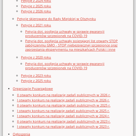
Petycje z 2024 roku
Petycje z 2025 roku
Petycje z 2026 roku
Petycje skierowane do Rady Miejskiej w Olsztynku
Petycje z 2021 roku
Petycja dot. podjęcia uchwały w sprawie gwarancji
producentów szczepionek na COVID-19
Petycja dot. podjęcia uchwały poierającej list otwarty STOP
zabójczenmu GMO - STOP niebezpiecznej szczepionce oraz
zaprzestania eksperymentu na mieszkańcach Polski i inne
Petycje z 2020 roku
Petycja dot. podjęcia uchwały w sprawie gwarancji
producentów szczepionek na COVID-19
Petycje z 2023 roku
Petycje z 2025 roku
Organizacje Pozarządowe
II otwarty konkurs na realizację zadań publicznych w 2026 r.
I otwarty konkurs na realizację zadań publicznych w 2026 r.
II otwarty konkurs na realizację zadań publicznych w 2025 r.
I otwarty konkurs na realizację zadań publicznych w 2025 r.
I otwarty konkurs na realizację zadań publicznych w 2024 r.
II otwarty konkurs na realizację zadań publicznych w 2023 r.
I otwarty konkurs na realizację zadań publicznych w 2023 r.
Ogłoszenia