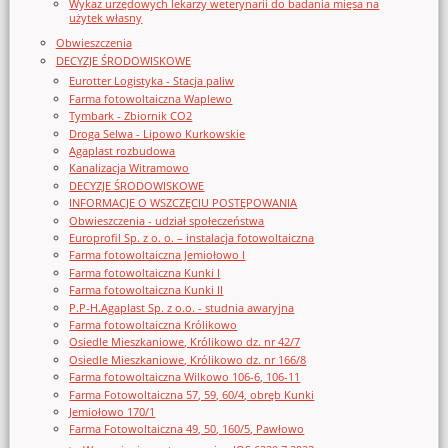
Wykaz urzędowych lekarzy weterynarii do badania mięsa na
użytek własny
Obwieszczenia
DECYZJE ŚRODOWISKOWE
Eurotter Logistyka - Stacja paliw
Farma fotowoltaiczna Waplewo
Tymbark - Zbiornik CO2
Droga Selwa - Lipowo Kurkowskie
Agaplast rozbudowa
Kanalizacja Witramowo
DECYZJE ŚRODOWISKOWE
INFORMACJE O WSZCZĘCIU POSTĘPOWANIA
Obwieszczenia - udział społeczeństwa
Europrofil Sp. z o. o. – instalacja fotowoltaiczna
Farma fotowoltaiczna Jemiołowo I
Farma fotowoltaiczna Kunki I
Farma fotowoltaiczna Kunki II
P.P-H.Agaplast Sp. z o.o. - studnia awaryjna
Farma fotowoltaiczna Królikowo
Osiedle Mieszkaniowe, Królikowo dz. nr 42/7
Osiedle Mieszkaniowe, Królikowo dz. nr 166/8
Farma fotowoltaiczna Wilkowo 106-6, 106-11
Farma Fotowoltaiczna 57, 59, 60/4, obręb Kunki
Jemiołowo 170/1
Farma Fotowoltaiczna 49, 50, 160/5, Pawłowo