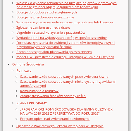
Wniosek o wydanie zezwolenia na przejazd pojazdów ciężarowych
po drodze gminnej objętej ograniczeniem tonażowym
Dotacje do budowy studni głębinowych
Dotacje na przydomowe oczyszczalnie
Wniosek o wydanie zezwolenia na usunięcie drzew lub krzewów
Zgłoszenie zamiaru usunięcia drzew
Uzgodnienie zasad korzystania z przystanków
Wydanie opinii na wykorzystanie dróg w sposób szczególny
Formularz zgłoszenia do ewidencji zbiorników bezodpływowych i
przydomowych oczyszczalni ścieków
Pismo dotyczące aktu planowania przestrzennego
modeLOWE przestrzenie edukacji i integracji w Gminie Olsztynek
Ochrona Środowiska
Rolnictwo
Szacowanie szkód spowodowanych przez zwierzęta łowne
Szacowanie szkód spowodowanych niekorzystnymi zjawiskami
atmosferycznymi
Komunikaty dla rolników
Zasady stosowania środków ochrony roślin
PLANY I PROGRAMY
„PROGRAM OCHRONY ŚRODOWISKA DLA GMINY OLSZTYNEK
NA LATA 2019-2022 Z PERSPEKTYWĄ DO ROKU 2026”
Program opieki nad zwierzętami bezdomnymi
Ogloszenie Powiatowego Lekarza Weterynarii w Olsztynie