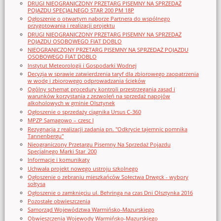
DRUGI NIEOGRANICZONY PRZETARG PISEMNY NA SPRZEDAŻ
POJAZDU SPECJALNEGO STAR 200 PM 18P
Ogłoszenie o otwartym naborze Partnera do wspólnego
przygotowania i realizacji projektu
DRUGI NIEOGRANICZONY PRZETARG PISEMNY NA SPRZEDAŻ
POJAZDU OSOBOWEGO FIAT DOBLO
NIEOGRANICZONY PRZETARG PISEMNY NA SPRZEDAŻ POJAZDU
OSOBOWEGO FIAT DOBLO
Instytut Meteorologii i Gospodarki Wodnej
Decyzja w sprawie zatwierdzenia taryf dla zbiorowego zaopatrzenia
w wodę i zbiorowego odprowadzania ścieków
Ogólny schemat procedury kontroli przestrzegania zasad i
warunków korzystania z zezwoleń na sprzedaż napojów
alkoholowych w gminie Olsztynek
Ogłoszenie o sprzedaży ciągnika Ursus C-360
MPZP Samagowo – czesc I
Rezygnacja z realizacji zadania pn. "Odkrycie tajemnic pomnika
Tannenbergu"
Nieograniczony Przetargu Pisemny Na Sprzedaż Pojazdu
Specjalnego Marki Star_200
Informacje i komunikaty
Uchwała projekt nowego ustroju szkolnego
Ogłoszenie o zebraniu mieszkańców Sołectwa Drwęck - wybory
sołtysa
Ogłoszenie o zamknięciu ul. Behringa na czas Dni Olsztynka 2016
Pozostałe obwieszczenia
Samorząd Województwa Warmińsko-Mazurskiego
Obwieszczenia Wojewody Warmińsko-Mazurskiego