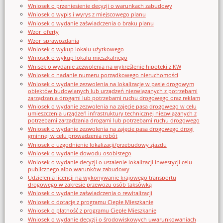
Wniosek o przeniesienie decyzji o warunkach zabudowy
Wniosek o wypis i wyrys z miejscowego planu
Wniosek o wydanie zaświadczenia o braku planu
Wzor_oferty
Wzor_sprawozdania
Wniosek o wykup lokalu użytkowego
Wniosek o wykup lokalu mieszkalnego
Wnisek o wydanie zezwolenia na wykreślenie hipoteki z KW
Wniosek o nadanie numeru porządkowego nieruchomości
Wniosek o wydanie zezwolenia na lokalizację w pasie drogowym
obiektów budowlanych lub urządzeń niezwiązanych z potrzebami
zarządzania drogami lub potrzebami ruchu drogowego oraz reklam
Wniosek o wydanie zezwolenia na zajęcie pasa drogowego w celu
umieszczenia urządzeń infrastruktury technicznej niezwiązanych z
potrzebami zarządzania drogami lub potrzebami ruchu drogowego
Wniosek o wydanie zezwolenia na zajęcie pasa drogowego drogi
gminnej w celu prowadzenia robót
Wniosek o uzgodnienie lokalizacji/przebudowy zjazdu
Wniosek o wydanie dowodu osobistego
Wniosek o wydanie decyzji o ustalenie lokalizacji inwestycji celu
publicznego albo warunków zabudowy
Udzielenia licencji na wykonywanie krajowego transportu
drogowego w zakresie przewozu osób taksówką
Wniosek o wydanie zaświadczenia o rewitalizacji
Wniosek o dotację z programu Ciepłe Mieszkanie
Wniosek o płatność z programu Ciepłe Mieszkanie
Wniosek o wydanie decyzji o środowiskowych uwarunkowaniach