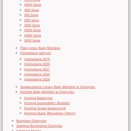
XXVIII Sesja
XXIX Sesja
XXX Sesja
XXXI Sesja
XXXII Sesja
XXXIII Sesja
XXXIV Sesja
XXXV Sesja
Plany pracy Rady Miejskiej
Interpelacje radnych
Interpelacje 2019
Interpelacje 2020
Interpelacje 2021
Interpelacje 2024
Interpelacje 2026
Sprawozdanie z pracy Rady Miejskiej w Olsztynku
Komisje Rady Miejskiej w Olsztynku
Komisja Rewizyjna
Komisja Gospodarki i Budżetu
Komisja Spraw Społecznych
Komisja Skarg, Wniosków i Petycji
Burmistrz Olsztynka
Zastępca Burmistrza Olsztynka
Sekretarz Miasta