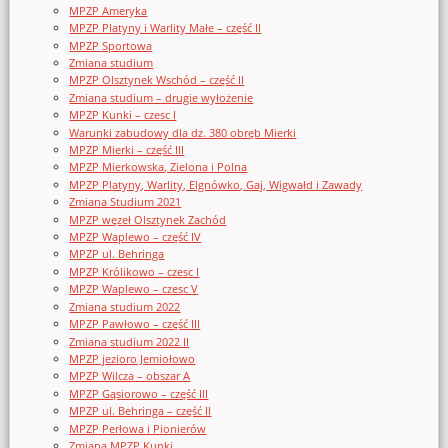
MPZP Ameryka
MPZP Platyny i Warlity Małe – część II
MPZP Sportowa
Zmiana studium
MPZP Olsztynek Wschód – część II
Zmiana studium – drugie wyłożenie
MPZP Kunki – czesc I
Warunki zabudowy dla dz. 380 obręb Mierki
MPZP Mierki – część III
MPZP Mierkowska, Zielona i Polna
MPZP Platyny, Warlity, Elgnówko, Gaj, Wigwałd i Zawady
Zmiana Studium 2021
MPZP węzeł Olsztynek Zachód
MPZP Waplewo – część IV
MPZP ul. Behringa
MPZP Królikowo – czesc I
MPZP Waplewo – czesc V
Zmiana studium 2022
MPZP Pawłowo – część III
Zmiana studium 2022 II
MPZP jezioro Jemiołowo
MPZP Wilcza – obszar A
MPZP Gąsiorowo – część III
MPZP ul. Behringa – część II
MPZP Perłowa i Pionierów
Zmiana MPZP Kunki