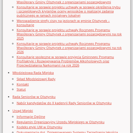
Współpracy Gminy Olsztynek z organizacjami pozarządowymi
Konsultacje w sprawie projektu uchwały w sprawie określenia trybu
i szczegółowych kryteriów oceny wniosków o realizację zadania
publicznego w ramach inicjatywy lokalnej
Wprowadzenie strefy ciszy na jeziorach w gminie Olsztynek –
konsultacje
Konsultacje w sprawie projektu uchwały Rocznego Programu
Współpracy Gminy Olsztynek z organizacjami pozarządowymi na rok
2025
Konsultacje w sprawie projektu uchwały Rocznego Programu
Współpracy Gminy Olsztynek z organizacjami pozarządowymi na rok
2026
Konsultacje społeczne w sprawie przyjęcia Gminnego Programu
Profilaktyki i Rozwiązywania Problemów Alkoholowych oraz
Przeciwdziałania Narkomanii na rok 2026
Młodzieżowa Rada Miejska
Skład Młodzieżowej Rady
Kontakt
Statut
Rada Seniorów w Olsztynku
Nabór kandydatów do II kadencji Rady Seniorów w Olsztynku
Urząd Miejski
Informacje Ogólne
Regulamin Organizacyjny Urzedu Miejskiego w Olsztynku
Kodeks etyki UM w Olsztynku
Dokumentacja dot. Zintegrowanego Systemu Zarządzania Jakością