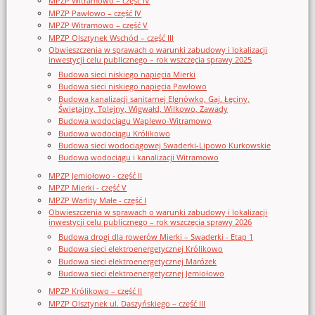
MPZP Witramowo – część IV
MPZP Pawłowo – część IV
MPZP Witramowo – część V
MPZP Olsztynek Wschód – część III
Obwieszczenia w sprawach o warunki zabudowy i lokalizacji
inwestycji celu publicznego – rok wszczęcia sprawy 2025
Budowa sieci niskiego napięcia Mierki
Budowa sieci niskiego napięcia Pawłowo
Budowa kanalizacji sanitarnej Elgnówko, Gaj, Łęciny,
Świętajny, Tolejny, Wigwałd, Wilkowo, Zawady
Budowa wodociągu Waplewo-Witramowo
Budowa wodociągu Królikowo
Budowa sieci wodociągowej Swaderki-Lipowo Kurkowskie
Budowa wodociągu i kanalizacji Witramowo
MPZP Jemiołowo - część II
MPZP Mierki - część V
MPZP Warlity Małe - część I
Obwieszczenia w sprawach o warunki zabudowy i lokalizacji
inwestycji celu publicznego – rok wszczęcia sprawy 2026
Budowa drogi dla rowerów Mierki – Swaderki - Etap 1
Budowa sieci elektroenergetycznej Królikowo
Budowa sieci elektroenergetycznej Marózek
Budowa sieci elektroenergetycznej Jemiołowo
MPZP Królikowo – część II
MPZP Olsztynek ul. Daszyńskiego – część III