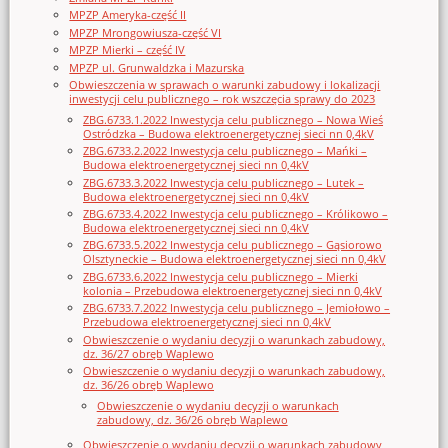
MPZP Ameryka-część II
MPZP Mrongowiusza-część VI
MPZP Mierki – część IV
MPZP ul. Grunwaldzka i Mazurska
Obwieszczenia w sprawach o warunki zabudowy i lokalizacji
inwestycji celu publicznego – rok wszczęcia sprawy do 2023
ZBG.6733.1.2022 Inwestycja celu publicznego – Nowa Wieś
Ostródzka – Budowa elektroenergetycznej sieci nn 0,4kV
ZBG.6733.2.2022 Inwestycja celu publicznego – Mańki –
Budowa elektroenergetycznej sieci nn 0,4kV
ZBG.6733.3.2022 Inwestycja celu publicznego – Lutek –
Budowa elektroenergetycznej sieci nn 0,4kV
ZBG.6733.4.2022 Inwestycja celu publicznego – Królikowo –
Budowa elektroenergetycznej sieci nn 0,4kV
ZBG.6733.5.2022 Inwestycja celu publicznego – Gąsiorowo
Olsztyneckie – Budowa elektroenergetycznej sieci nn 0,4kV
ZBG.6733.6.2022 Inwestycja celu publicznego – Mierki
kolonia – Przebudowa elektroenergetycznej sieci nn 0,4kV
ZBG.6733.7.2022 Inwestycja celu publicznego – Jemiołowo –
Przebudowa elektroenergetycznej sieci nn 0,4kV
Obwieszczenie o wydaniu decyzji o warunkach zabudowy,
dz. 36/27 obręb Waplewo
Obwieszczenie o wydaniu decyzji o warunkach zabudowy,
dz. 36/26 obręb Waplewo
Obwieszczenie o wydaniu decyzji o warunkach
zabudowy, dz. 36/26 obręb Waplewo
Obwieszczenie o wydaniu decyzji o warunkach zabudowy,