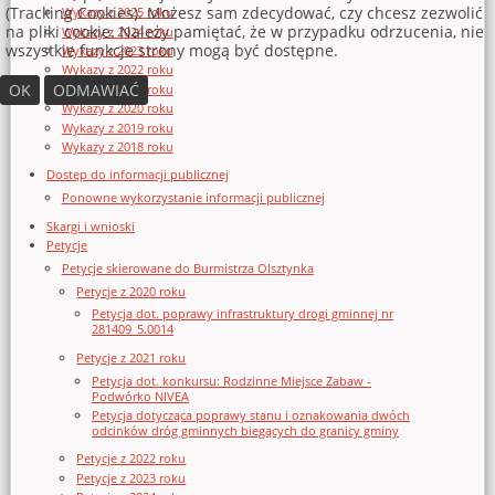
(Tracking Cookies). Możesz sam zdecydować, czy chcesz zezwolić
Wykazy z 2025 roku
na pliki cookie. Należy pamiętać, że w przypadku odrzucenia, nie
Wykazy z 2024 roku
wszystkie funkcje strony mogą być dostępne.
Wykazy z 2023 roku
Wykazy z 2022 roku
OK
ODMAWIAĆ
Wykazy z 2021 roku
Wykazy z 2020 roku
Wykazy z 2019 roku
Wykazy z 2018 roku
Dostęp do informacji publicznej
Ponowne wykorzystanie informacji publicznej
Skargi i wnioski
Petycje
Petycje skierowane do Burmistrza Olsztynka
Petycje z 2020 roku
Petycja dot. poprawy infrastruktury drogi gminnej nr
281409_5.0014
Petycje z 2021 roku
Petycja dot. konkursu: Rodzinne Miejsce Zabaw -
Podwórko NIVEA
Petycja dotycząca poprawy stanu i oznakowania dwóch
odcinków dróg gminnych biegących do granicy gminy
Petycje z 2022 roku
Petycje z 2023 roku