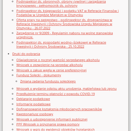
Podinspektor ds. obronnych, obrony cywilnej i zarządzania
kryzysowego - pełnomocnik ds. ochrony
Podinspektor ds. księgowości i podatku VAT w Referacie Finansów i
Podatków w Urzędzie Miejskim w Olsztynku
Oferta pracy na zastępstwo - podinspektor ds. drogownictwa w
Referacie Inwestycji i Ochrony Środowiska Urzędu Miejskiego w
Olsztynku - 26.07.2022
Zarządzenie nr 9/2009 - Regulamin naboru na wolne stanowiska
urzędnicze.
Podinspektor ds. gospodarki wodno–ściekowej w Referacie
Inwestycji i Ochrony Środowiska - 25.10.2022
Druki do pobrania
Oświadczenie o rocznej wartości sprzedanego alkoholu
Wniosek o zezwolenie na sprzedaz alkoholu
Wniosek o zakup węgla w cenie preferencyjnej
Fundusz Sołecki - dokumenty
Zmiana zadania funduszu sołeckiego
Wniosek o wydanie odpisu aktu urodzenia, małżeństwa lub zgonu
Przedłużenie terminu płatności z powodu COVID-19
Deklaracje podatkowe
Informacje podatkowe
Dofinansowanie kształcenia młodocianych pracowników
Kwestonariusz osobowy
Wniosek o udostępnienie informacji publicznej
PPF Wniosek o przyznanie prawa pomocy
Wniosek o wpis do ewidencji obiektów hotelarskich