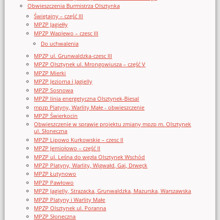
Obwieszczenia Burmistrza Olsztynka
Świętajny – część III
MPZP Jagiełły
MPZP Waplewo – czesc III
Do uchwalenia
MPZP ul. Grunwaldzka-czesc III
MPZP Olsztynek ul. Mrongowiusza – część V
MPZP Mierki
MPZP Jeziorna i Jagielly
MPZP Sosnowa
MPZP linia energetyczna Olsztynek-Biesal
mpzp Platyny, Warlity Małe - obwieszczenie
MPZP Świerkocin
Obwieszczenie w sprawie projektu zmiany mpzp m. Olsztynek
ul. Słoneczna
MPZP Lipowo Kurkowskie – czesc II
MPZP Jemiołowo – część II
MPZP ul. Leśna do węzła Olsztynek Wschód
MPZP Platyny, Warlity, Wigwałd, Gaj, Drwęck
MPZP Łutynowo
MPZP Pawłowo
MPZP Jagielly, Strazacka, Grunwaldzka, Mazurska, Warszawska
MPZP Platyny i Warlity Małe
MPZP Olsztynek ul. Poranna
MPZP Słoneczna