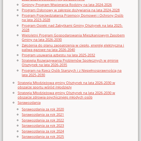
Gminny Program Wspierania Rodziny na lata 2024-2026
Program Osłonowy w zakresie dożywiania na lata 2024-2028
Program Przeciwdziałania Przemocy Domowej i Ochrony Osób
na lata 2023-2028
Program Opieki nad Zabytkami Gminy Olsztynek na lata 2025-
2028
Wieloletni Program Gospodarowania Mieszkaniowym Zasobem
Gminy na lata 2026-2030
Założenia do planu zaopatrzenia w ciepło, energię elektryczna i
paliwa gazowe na lata 2026-2040
Program usuwania azbestu na lata 2025-2032
Strategia Rozwiązywania Problemów Społecznych w gminie
Olsztynek na lata 2026-2035
Program na Rzecz Osób Starszych i z Niepełnosprawnością na
lata 2025-2030
Strategia Młodzieżowa gminy Olsztynek na lata 2026-2030 w
obszarze sportu wśród młodzieży
Strategia Młodzieżowa gminy Olsztynek na lata 2026-2030 w
obszarze zdrowia psychicznego młodych osób
Sprawozdania
Sprawozdania za rok 2020
Sprawozdania za rok 2021
Sprawozdania za rok 2022
Sprawozdania za rok 2023
Sprawozdania za rok 2024
Sprawozdania za rok 2025