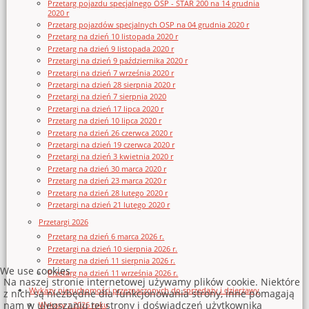
Przetarg pojazdu specjalnego OSP - STAR 200 na 14 grudnia
2020 r
Przetarg pojazdów specjalnych OSP na 04 grudnia 2020 r
Przetarg na dzień 10 listopada 2020 r
Przetarg na dzień 9 listopada 2020 r
Przetargi na dzień 9 października 2020 r
Przetargi na dzień 7 września 2020 r
Przetargi na dzień 28 sierpnia 2020 r
Przetargi na dzień 7 sierpnia 2020
Przetargi na dzień 17 lipca 2020 r
Przetarg na dzień 10 lipca 2020 r
Przetarg na dzień 26 czerwca 2020 r
Przetargi na dzień 19 czerwca 2020 r
Przetargi na dzień 3 kwietnia 2020 r
Przetarg na dzień 30 marca 2020 r
Przetarg na dzień 23 marca 2020 r
Przetarg na dzień 28 lutego 2020 r
Przetargi na dzień 21 lutego 2020 r
Przetargi 2026
Przetarg na dzień 6 marca 2026 r.
Przetargi na dzień 10 sierpnia 2026 r.
Przetarg na dzień 11 sierpnia 2026 r.
We use cookies
Przetarg na dzień 11 września 2026 r.
Na naszej stronie internetowej używamy plików cookie. Niektóre
Wykazy nieruchomości przeznaczonych do sprzedaży i dzierżawy
z nich są niezbędne dla funkcjonowania strony, inne pomagają
nam w ulepszaniu tej strony i doświadczeń użytkownika
Wykazy z 2026 roku