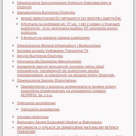
Obwieszczenia Samorządowego Kolegium Odwoławczego w
Olsztynie
Zawiadomienia Burmistrza Olsztynka
WYKAZ NIERUCHOMOŚCI WPISANYCH DO REJESTRU ZABYTKÓW.
Informacja na podstawie art. 37 ust. 1 pkt 2 ustawy o finansach
publicznych - m.in. wykonanie budżetu JST umorzenia pomoc
publiczna.
II Konkurs na realizację zadania publicznego
Obwieszczenia Ministra Infrastruktury i Budwonictwa
Sprzedaż pojazdu Volkswagen Transporter T4
Decyzje Burmistrza Olsztynka
Informacje dla Zarządców Nieruchomości
Zestawienie danych dotyczących czynszów najmu lokali
mieszkalnych, nienależących do publicznego zasobu
mieszkaniowego, w położonych na obszarze Gminy Olsztynek.
Obwieszczenia Starosty Olsztyńskiego
Zawiadomienie o wszczęciu postępowania w sprawie zmiany
pozwolenia zintegrowanego na prowadzenie instalacji
NUTRIPOL Sp. z o.o.
Ogłoszenia sprzedażowe
Ogłoszenia sprzedażowe
Uchwała reklamowa
Regionalny Zarząd Gospodarki Wodnej w Białymstoku
INFORMACJA O OPŁACIE ZA ZMNIEJSZENIE NATURALNEJ RETENCJI
TERENOWEJ