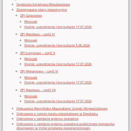
Społeczna Inicjatywa Mieszkaniowa
Zintegrowane plany inwestycyjne
ZPI Gąsiorowo
Wniosek
Opinie, uzgodnienia i konsultacje 17.07.2026
ZPI Waplewo – część VI
Wniosek
Opinie, uzgodnienia i konsultacje 5.06.2026
ZPI Łutynowo – część II
Wniosek
Opinie, uzgodnienia i konsultacje 17.07.2026
ZPI Witramowo – część VI
Wniosek
Opinie, uzgodnienia i konsultacje 17.07.2026
ZPI Waplewo – część VII
Wniosek
Opinie, uzgodnienia i konsultacje 17.07.2026
Ogłoszenia Warmińsko-Mazurskiego Urzędu Wojewódzkiego
Ogłoszenie o najmie lokalu mieszkalnego w Elgnówku
Ogłoszenie o zamiarze wyboru operatora
Ogłoszenie o zamiarze wyboru operatora publicznego transportu
zbiorowego w trybie przetargu nieograniczonego