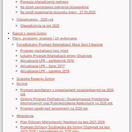
Pierwsze oświadczenie radnego
Na dzień zaprzestania pełnienia obowiązków
Na dzień rozwiązania stosunku pracy - 27.10.2025
Oświadczenia - 2026 rok
Oświadczenia za rok 2025
Raport o stanie Gminy
Plany, programy, strategie i ich wykonanie
Ponadlokalny Program Rewitalizacji Miast Sieci Cittaslow
Program rewitalizacji sieci miast
Lokalny Program Rewitalizacji gminy Olsztynek
Aktualizacja LPR – październik 2016
Aktualizacja LPR – lipiec 2017
Aktualizacja LPR – czerwiec 2018
Strategia Rozwoju Gminy
Roczne
Program współpracy z organizacjami pozarządowymi na 2026
rok
Gminny Program Profilaktyki i Rozwiązywania Problemów
Alkoholowych oraz Przeciwdziałania Narkomanii na 2026 rok
Program opieki nad zwierzętami na 2026 rok
Wieloletnie
Plan Odnowy Miejscowości Waplewo na lata 2021-2028
Program Ochrony Środowiska dla Gminy Olsztynek na lata
2023-2026 z perspektywą do 2030 roku