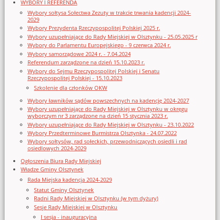
WYBORY I REFERENDA
Wybory sołtysa Sołectwa Zezuty w trakcie trwania kadencji 2024-
2029
Wybory Prezydenta Rzeczypospolitej Polskiej 2025 r.
Wybory uzupełniające do Rady Miejskiej w Olsztynku - 25.05.2025 r
Wybory do Parlamentu Europejskiego - 9 czerwca 2024 r.
Wybory samorządowe 2024 r. - 7.04.2024
Referendum zarządzone na dzień 15.10.2023 r.
Wybory do Sejmu Rzeczypospolitej Polskiej i Senatu
Rzeczypospolitej Polskiej - 15.10.2023
Szkolenie dla członków OKW
Wybory ławników sądów powszechnych na kadencję 2024-2027
Wybory uzupełniające do Rady Miejskiej w Olsztynku w okręgu
wyborczym nr 3 zarządzone na dzień 15 stycznia 2023 r.
Wybory uzupełniające do Rady Miejskiej w Olsztynku - 23.10.2022
Wybory Przedterminowe Burmistrza Olsztynka - 24.07.2022
Wybory sołtysów, rad sołeckich, przewodniczących osiedli i rad
osiedlowych 2024-2029
Ogłoszenia Biura Rady Miejskiej
Władze Gminy Olsztynek
Rada Miejska kadencja 2024-2029
Statut Gminy Olsztynek
Radni Rady Miejskiej w Olsztynku (w tym dyżury)
Sesje Rady Miejskiej w Olsztynku
I sesja - inauguracyjna