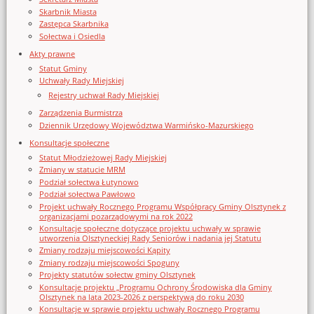
Skarbnik Miasta
Zastępca Skarbnika
Sołectwa i Osiedla
Akty prawne
Statut Gminy
Uchwały Rady Miejskiej
Rejestry uchwał Rady Miejskiej
Zarządzenia Burmistrza
Dziennik Urzędowy Województwa Warmińsko-Mazurskiego
Konsultacje społeczne
Statut Młodzieżowej Rady Miejskiej
Zmiany w statucie MRM
Podział sołectwa Łutynowo
Podział sołectwa Pawłowo
Projekt uchwały Rocznego Programu Współpracy Gminy Olsztynek z
organizacjami pozarządowymi na rok 2022
Konsultacje społeczne dotyczące projektu uchwały w sprawie
utworzenia Olsztyneckiej Rady Seniorów i nadania jej Statutu
Zmiany rodzaju miejscowości Kąpity
Zmiany rodzaju miejscowości Spoguny
Projekty statutów sołectw gminy Olsztynek
Konsultacje projektu „Programu Ochrony Środowiska dla Gminy
Olsztynek na lata 2023-2026 z perspektywą do roku 2030
Konsultacje w sprawie projektu uchwały Rocznego Programu