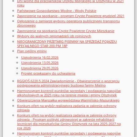
Dni wolne dla pracowników Urzędu Miejskiego w Olsztynku w 2021
roku
Państwowe Gospodarstwo Wodne - Wody Polskie
Zaproszenie na spotkanie - program Czyste Powietrze grudzień 2021
Ogłoszenie o zamiarze wyboru operatora publicznego transportu
zbiorowego
Zaproszenie na spotkania Czyste Powietrze Czyste Mieszkanie
Wybory do walnych zgromadzeń izb rolniczych
NIEOGRANICZONY PRZETARG PISEMNY NA SPRZEDAŻ POJAZDU
SPECJALNEGO STAR 200 PM 18P
Plan ogólny gminy
Uzgodnienia 16.02.2026
Uzgodnienia 13.05.2026
Uzgodnienia 29.05.2026
Projekt przekazany do uchwalenia
RGGIOŚ.6220.5.2024 Zawiadomienie - Obwieszczenie o wszczęciu
postępowania administracyjnego budowa farmy Mielno
Harmonogram kontroli punktów sprzedaży i podawania napojów
alkoholowych w 2025 roku na terenie miasta i gminy Olsztynek
Obwieszczenia Marszałka województwa Warmińsko-Mazurskiego
Konkurs ofert na wybór realizatora zadania w zakresie ochrony
zdrowia
Konkurs ofert na wybór realizatora zadania w zakresie ochrony
zdrowia - Program polityki zdrowotnej w zakresie rehabilitacji
leczniczej dla mieszkańców Gminy Olsztynek na lata 2025-2027 na
rok 2026
Harmonogram kontroli punktów sprzedaży i podawania napojów