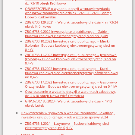
dz. 73/10 obręb Królikowo
OBWIESZCZENIE o wydaniu decyzji w sprawie wydania
warunków zabudowy dla działek 124/15 i 124/16, obręb
Lipowo Kurkowskie
ZBG.6730.129.2021 – Warunki zabudowy dla działki nr 73/24
obręb Królikowo
ZBG.6733.9.2022 Inwestycja celu publicznego – Ząbie –
Budowa kablowej elektroenergetycznej sieci nn 0,4kV
ZBG.6733.10.2022 Inwestycja celu publicznego – Mierki
(kolonia)– Budowa kablowej elektroenergetycznej sieci nn
0,4kV
ZBG.6733.11.2022 Inwestycja celu publicznego – Jemiołowo
(kolonia) – Budowa kablowej elektroenergetycznej sieci nn
0,4kV
ZBG.6733.13.2022 Inwestycja celu publicznego – Kurki –
Budowa kablowej sieci elektroenergetycznej oświetleniowej
nn 0,4kV
ZBG.6733.17.2022 Inwestycja celu publicznego – Gąsiorowo
Olsztyneckie – Budowa elektroenergetycznej sieci nn 0,4 kV
Obwieszczenie o wydaniu decyzji o warunkach zabudowy,
dz. 41/10 obręb Nowa Wieś Ostródzka
GNP.6730.185.2023 - Warunki zabudowy dla działki 1/13
obręb Lutek
Obwieszczenia w sprawach o warunki zabudowy i lokalizacji
inwestycji celu publicznego – rok wszczęcia sprawy 2024
ZBG.6733.1.2024 – Łutynowo – Budowa kablowej sieci
elektroenergetycznej nn 0,4 kV