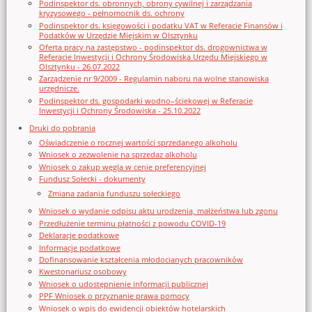
Podinspektor ds. obronnych, obrony cywilnej i zarządzania
kryzysowego - pełnomocnik ds. ochrony
Podinspektor ds. księgowości i podatku VAT w Referacie Finansów i
Podatków w Urzędzie Miejskim w Olsztynku
Oferta pracy na zastępstwo - podinspektor ds. drogownictwa w
Referacie Inwestycji i Ochrony Środowiska Urzędu Miejskiego w
Olsztynku - 26.07.2022
Zarządzenie nr 9/2009 - Regulamin naboru na wolne stanowiska
urzędnicze.
Podinspektor ds. gospodarki wodno–ściekowej w Referacie
Inwestycji i Ochrony Środowiska - 25.10.2022
Druki do pobrania
Oświadczenie o rocznej wartości sprzedanego alkoholu
Wniosek o zezwolenie na sprzedaz alkoholu
Wniosek o zakup węgla w cenie preferencyjnej
Fundusz Sołecki - dokumenty
Zmiana zadania funduszu sołeckiego
Wniosek o wydanie odpisu aktu urodzenia, małżeństwa lub zgonu
Przedłużenie terminu płatności z powodu COVID-19
Deklaracje podatkowe
Informacje podatkowe
Dofinansowanie kształcenia młodocianych pracowników
Kwestonariusz osobowy
Wniosek o udostępnienie informacji publicznej
PPF Wniosek o przyznanie prawa pomocy
Wniosek o wpis do ewidencji obiektów hotelarskich