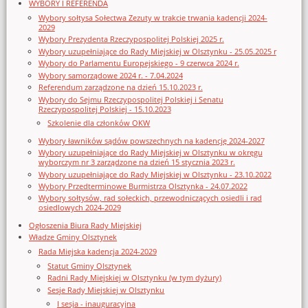
WYBORY I REFERENDA
Wybory sołtysa Sołectwa Zezuty w trakcie trwania kadencji 2024-
2029
Wybory Prezydenta Rzeczypospolitej Polskiej 2025 r.
Wybory uzupełniające do Rady Miejskiej w Olsztynku - 25.05.2025 r
Wybory do Parlamentu Europejskiego - 9 czerwca 2024 r.
Wybory samorządowe 2024 r. - 7.04.2024
Referendum zarządzone na dzień 15.10.2023 r.
Wybory do Sejmu Rzeczypospolitej Polskiej i Senatu
Rzeczypospolitej Polskiej - 15.10.2023
Szkolenie dla członków OKW
Wybory ławników sądów powszechnych na kadencję 2024-2027
Wybory uzupełniające do Rady Miejskiej w Olsztynku w okręgu
wyborczym nr 3 zarządzone na dzień 15 stycznia 2023 r.
Wybory uzupełniające do Rady Miejskiej w Olsztynku - 23.10.2022
Wybory Przedterminowe Burmistrza Olsztynka - 24.07.2022
Wybory sołtysów, rad sołeckich, przewodniczących osiedli i rad
osiedlowych 2024-2029
Ogłoszenia Biura Rady Miejskiej
Władze Gminy Olsztynek
Rada Miejska kadencja 2024-2029
Statut Gminy Olsztynek
Radni Rady Miejskiej w Olsztynku (w tym dyżury)
Sesje Rady Miejskiej w Olsztynku
I sesja - inauguracyjna