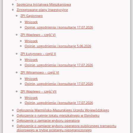
Społeczna Inicjatywa Mieszkaniowa
Zintegrowane plany inwestycyjne
ZPI Gąsiorowo
Wniosek
Opinie, uzgodnienia i konsultacje 17.07.2026
ZPI Waplewo – część VI
Wniosek
Opinie, uzgodnienia i konsultacje 5.06.2026
ZPI Łutynowo – część II
Wniosek
Opinie, uzgodnienia i konsultacje 17.07.2026
ZPI Witramowo – część VI
Wniosek
Opinie, uzgodnienia i konsultacje 17.07.2026
ZPI Waplewo – część VII
Wniosek
Opinie, uzgodnienia i konsultacje 17.07.2026
Ogłoszenia Warmińsko-Mazurskiego Urzędu Wojewódzkiego
Ogłoszenie o najmie lokalu mieszkalnego w Elgnówku
Ogłoszenie o zamiarze wyboru operatora
Ogłoszenie o zamiarze wyboru operatora publicznego transportu
zbiorowego w trybie przetargu nieograniczonego