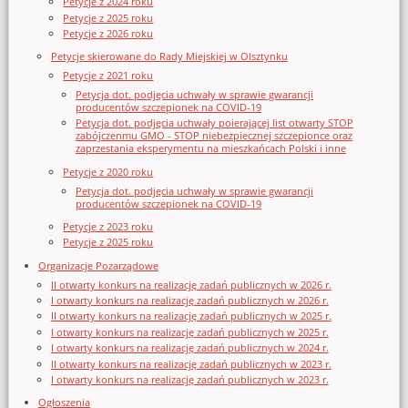
Petycje z 2024 roku
Petycje z 2025 roku
Petycje z 2026 roku
Petycje skierowane do Rady Miejskiej w Olsztynku
Petycje z 2021 roku
Petycja dot. podjęcia uchwały w sprawie gwarancji
producentów szczepionek na COVID-19
Petycja dot. podjęcia uchwały poierającej list otwarty STOP
zabójczenmu GMO - STOP niebezpiecznej szczepionce oraz
zaprzestania eksperymentu na mieszkańcach Polski i inne
Petycje z 2020 roku
Petycja dot. podjęcia uchwały w sprawie gwarancji
producentów szczepionek na COVID-19
Petycje z 2023 roku
Petycje z 2025 roku
Organizacje Pozarządowe
II otwarty konkurs na realizację zadań publicznych w 2026 r.
I otwarty konkurs na realizację zadań publicznych w 2026 r.
II otwarty konkurs na realizację zadań publicznych w 2025 r.
I otwarty konkurs na realizację zadań publicznych w 2025 r.
I otwarty konkurs na realizację zadań publicznych w 2024 r.
II otwarty konkurs na realizację zadań publicznych w 2023 r.
I otwarty konkurs na realizację zadań publicznych w 2023 r.
Ogłoszenia