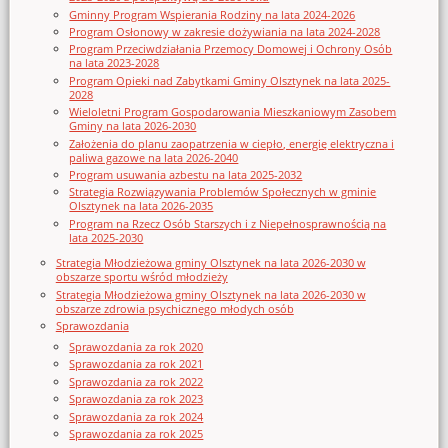
Gminny Program Wspierania Rodziny na lata 2024-2026
Program Osłonowy w zakresie dożywiania na lata 2024-2028
Program Przeciwdziałania Przemocy Domowej i Ochrony Osób
na lata 2023-2028
Program Opieki nad Zabytkami Gminy Olsztynek na lata 2025-
2028
Wieloletni Program Gospodarowania Mieszkaniowym Zasobem
Gminy na lata 2026-2030
Założenia do planu zaopatrzenia w ciepło, energię elektryczna i
paliwa gazowe na lata 2026-2040
Program usuwania azbestu na lata 2025-2032
Strategia Rozwiązywania Problemów Społecznych w gminie
Olsztynek na lata 2026-2035
Program na Rzecz Osób Starszych i z Niepełnosprawnością na
lata 2025-2030
Strategia Młodzieżowa gminy Olsztynek na lata 2026-2030 w
obszarze sportu wśród młodzieży
Strategia Młodzieżowa gminy Olsztynek na lata 2026-2030 w
obszarze zdrowia psychicznego młodych osób
Sprawozdania
Sprawozdania za rok 2020
Sprawozdania za rok 2021
Sprawozdania za rok 2022
Sprawozdania za rok 2023
Sprawozdania za rok 2024
Sprawozdania za rok 2025