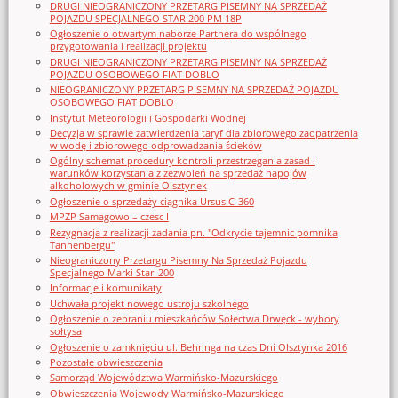
DRUGI NIEOGRANICZONY PRZETARG PISEMNY NA SPRZEDAŻ
POJAZDU SPECJALNEGO STAR 200 PM 18P
Ogłoszenie o otwartym naborze Partnera do wspólnego
przygotowania i realizacji projektu
DRUGI NIEOGRANICZONY PRZETARG PISEMNY NA SPRZEDAŻ
POJAZDU OSOBOWEGO FIAT DOBLO
NIEOGRANICZONY PRZETARG PISEMNY NA SPRZEDAŻ POJAZDU
OSOBOWEGO FIAT DOBLO
Instytut Meteorologii i Gospodarki Wodnej
Decyzja w sprawie zatwierdzenia taryf dla zbiorowego zaopatrzenia
w wodę i zbiorowego odprowadzania ścieków
Ogólny schemat procedury kontroli przestrzegania zasad i
warunków korzystania z zezwoleń na sprzedaż napojów
alkoholowych w gminie Olsztynek
Ogłoszenie o sprzedaży ciągnika Ursus C-360
MPZP Samagowo – czesc I
Rezygnacja z realizacji zadania pn. "Odkrycie tajemnic pomnika
Tannenbergu"
Nieograniczony Przetargu Pisemny Na Sprzedaż Pojazdu
Specjalnego Marki Star_200
Informacje i komunikaty
Uchwała projekt nowego ustroju szkolnego
Ogłoszenie o zebraniu mieszkańców Sołectwa Drwęck - wybory
sołtysa
Ogłoszenie o zamknięciu ul. Behringa na czas Dni Olsztynka 2016
Pozostałe obwieszczenia
Samorząd Województwa Warmińsko-Mazurskiego
Obwieszczenia Wojewody Warmińsko-Mazurskiego