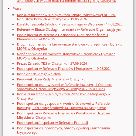
alkoholowych w 2026 roku na terenie miasta i gminy Olsztynek
Praca
Konkurs na stanowisko dyrektora Szkoły Podstawowej nr 1 im.
Noblistów Polskich w Olsztynku - 19.06.2026
Dyrektor Zespołu Szkolno-Przedszkolnego w Waplewie - 14.08.2025
Referent w Biurze Obsługi Interesanta w Referacie Organizacyjnym
Podinspektor w Referacie Gospodarki Nieruchomościami i
Planowania - 24.02.2025
Drugi nabór na wolne kierownicze stanowisko urzędnicze - Dyrektor
MOPS w Olsztynku
Nabór na wolne kierownicze stanowisko urzędnicze - Dyrektor
MOPS w Olsztynku
Prezes Zarządu TBS w Olsztynku - 27.09.2024
Podinspektor w Referacie Finansów i Podatków - 19.08.2024
Inspektor ds. drogownictwa
Kierownik Biura Rady Miejskiej w Olsztynku
Podinspektor ds. inwestycji w Referacie Inwestycji i Ochrony
Środowiska Urzędu Miejskiego w Olsztynku - 25.09.2023
Konkurs na stanowisko dyrektora Przedszkola Miejskiego w
Olsztynku
Podinspektor ds. gospodarki wodno-ściekowej w Referacie
Inwestycji i Ochrony Środowiska - umowa na zastępstwo
Podinspektor w Referacie Finansów i Podatków w Urzędzie
Miejskim w Olsztynku
Podinspektor/inspektor w Referacie Promocji
Podinspektor ds. obronnych, obrony cywilnej i zarządzania
kryzysowego