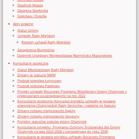
Skarbnik Miasta
Zastępca Skarbnika
Sołectwa i Osiedla
Akty prawne
Statut Gminy
Uchwały Rady Miejskiej
Rejestry uchwał Rady Miejskiej
Zarządzenia Burmistrza
Dziennik Urzędowy Województwa Warmińsko-Mazurskiego
Konsultacje społeczne
Statut Młodzieżowej Rady Miejskiej
Zmiany w statucie MRM
Podział sołectwa Łutynowo
Podział sołectwa Pawłowo
Projekt uchwały Rocznego Programu Współpracy Gminy Olsztynek z
organizacjami pozarządowymi na rok 2022
Konsultacje społeczne dotyczące projektu uchwały w sprawie
utworzenia Olsztyneckiej Rady Seniorów i nadania jej Statutu
Zmiany rodzaju miejscowości Kąpity
Zmiany rodzaju miejscowości Spoguny
Projekty statutów sołectw gminy Olsztynek
Konsultacje projektu „Programu Ochrony Środowiska dla Gminy
Olsztynek na lata 2023-2026 z perspektywą do roku 2030
Konsultacje w sprawie projektu uchwały Rocznego Programu