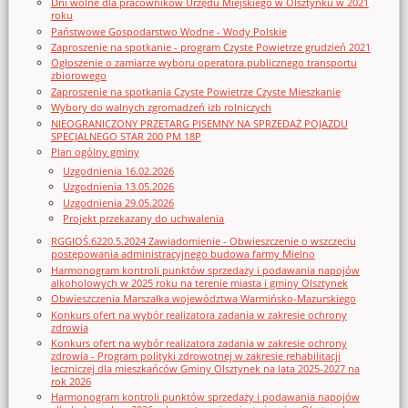
Dni wolne dla pracowników Urzędu Miejskiego w Olsztynku w 2021
roku
Państwowe Gospodarstwo Wodne - Wody Polskie
Zaproszenie na spotkanie - program Czyste Powietrze grudzień 2021
Ogłoszenie o zamiarze wyboru operatora publicznego transportu
zbiorowego
Zaproszenie na spotkania Czyste Powietrze Czyste Mieszkanie
Wybory do walnych zgromadzeń izb rolniczych
NIEOGRANICZONY PRZETARG PISEMNY NA SPRZEDAŻ POJAZDU
SPECJALNEGO STAR 200 PM 18P
Plan ogólny gminy
Uzgodnienia 16.02.2026
Uzgodnienia 13.05.2026
Uzgodnienia 29.05.2026
Projekt przekazany do uchwalenia
RGGIOŚ.6220.5.2024 Zawiadomienie - Obwieszczenie o wszczęciu
postępowania administracyjnego budowa farmy Mielno
Harmonogram kontroli punktów sprzedaży i podawania napojów
alkoholowych w 2025 roku na terenie miasta i gminy Olsztynek
Obwieszczenia Marszałka województwa Warmińsko-Mazurskiego
Konkurs ofert na wybór realizatora zadania w zakresie ochrony
zdrowia
Konkurs ofert na wybór realizatora zadania w zakresie ochrony
zdrowia - Program polityki zdrowotnej w zakresie rehabilitacji
leczniczej dla mieszkańców Gminy Olsztynek na lata 2025-2027 na
rok 2026
Harmonogram kontroli punktów sprzedaży i podawania napojów