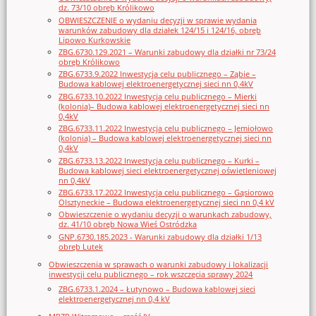
dz. 73/10 obręb Królikowo
OBWIESZCZENIE o wydaniu decyzji w sprawie wydania
warunków zabudowy dla działek 124/15 i 124/16, obręb
Lipowo Kurkowskie
ZBG.6730.129.2021 – Warunki zabudowy dla działki nr 73/24
obręb Królikowo
ZBG.6733.9.2022 Inwestycja celu publicznego – Ząbie –
Budowa kablowej elektroenergetycznej sieci nn 0,4kV
ZBG.6733.10.2022 Inwestycja celu publicznego – Mierki
(kolonia)– Budowa kablowej elektroenergetycznej sieci nn
0,4kV
ZBG.6733.11.2022 Inwestycja celu publicznego – Jemiołowo
(kolonia) – Budowa kablowej elektroenergetycznej sieci nn
0,4kV
ZBG.6733.13.2022 Inwestycja celu publicznego – Kurki –
Budowa kablowej sieci elektroenergetycznej oświetleniowej
nn 0,4kV
ZBG.6733.17.2022 Inwestycja celu publicznego – Gąsiorowo
Olsztyneckie – Budowa elektroenergetycznej sieci nn 0,4 kV
Obwieszczenie o wydaniu decyzji o warunkach zabudowy,
dz. 41/10 obręb Nowa Wieś Ostródzka
GNP.6730.185.2023 - Warunki zabudowy dla działki 1/13
obręb Lutek
Obwieszczenia w sprawach o warunki zabudowy i lokalizacji
inwestycji celu publicznego – rok wszczęcia sprawy 2024
ZBG.6733.1.2024 – Łutynowo – Budowa kablowej sieci
elektroenergetycznej nn 0,4 kV