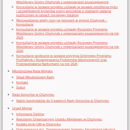
Współpracy Gminy Olsztynek z organizacjami pozarządowymi
Konsultacje w sprawie projektu uchwały w sprawie określenia trybu
i szczegółowych kryteriów oceny wniosków o realizację zadania
publicznego w ramach inicjatywy lokalnej
Wprowadzenie strefy ciszy na jeziorach w gminie Olsztynek –
konsultacje
Konsultacje w sprawie projektu uchwały Rocznego Programu
Współpracy Gminy Olsztynek z organizacjami pozarządowymi na rok
2025
Konsultacje w sprawie projektu uchwały Rocznego Programu
Współpracy Gminy Olsztynek z organizacjami pozarządowymi na rok
2026
Konsultacje społeczne w sprawie przyjęcia Gminnego Programu
Profilaktyki i Rozwiązywania Problemów Alkoholowych oraz
Przeciwdziałania Narkomanii na rok 2026
Młodzieżowa Rada Miejska
Skład Młodzieżowej Rady
Kontakt
Statut
Rada Seniorów w Olsztynku
Nabór kandydatów do II kadencji Rady Seniorów w Olsztynku
Urząd Miejski
Informacje Ogólne
Regulamin Organizacyjny Urzedu Miejskiego w Olsztynku
Kodeks etyki UM w Olsztynku
Dokumentacja dot. Zintegrowanego Systemu Zarządzania Jakością