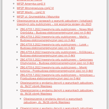
MPZP Ameryka-część II
MPZP Mrongowiusza-część VI
MPZP Mierki – część IV
MPZP ul. Grunwaldzka i Mazurska
Obwieszczenia w sprawach o warunki zabudowy i lokalizacji
inwestycji celu publicznego – rok wszczęcia sprawy do 2023
ZBG.6733.1.2022 Inwestycja celu publicznego – Nowa Wieś
Ostródzka – Budowa elektroenergetycznej sieci nn 0,4kV
ZBG.6733.2.2022 Inwestycja celu publicznego – Mańki –
Budowa elektroenergetycznej sieci nn 0,4kV
ZBG.6733.3.2022 Inwestycja celu publicznego – Lutek –
Budowa elektroenergetycznej sieci nn 0,4kV
ZBG.6733.4.2022 Inwestycja celu publicznego – Królikowo –
Budowa elektroenergetycznej sieci nn 0,4kV
ZBG.6733.5.2022 Inwestycja celu publicznego – Gąsiorowo
Olsztyneckie – Budowa elektroenergetycznej sieci nn 0,4kV
ZBG.6733.6.2022 Inwestycja celu publicznego – Mierki
kolonia – Przebudowa elektroenergetycznej sieci nn 0,4kV
ZBG.6733.7.2022 Inwestycja celu publicznego – Jemiołowo –
Przebudowa elektroenergetycznej sieci nn 0,4kV
Obwieszczenie o wydaniu decyzji o warunkach zabudowy,
dz. 36/27 obręb Waplewo
Obwieszczenie o wydaniu decyzji o warunkach zabudowy,
dz. 36/26 obręb Waplewo
Obwieszczenie o wydaniu decyzji o warunkach
zabudowy, dz. 36/26 obręb Waplewo
Obwieszczenie o wydaniu decyzji o warunkach zabudowy,