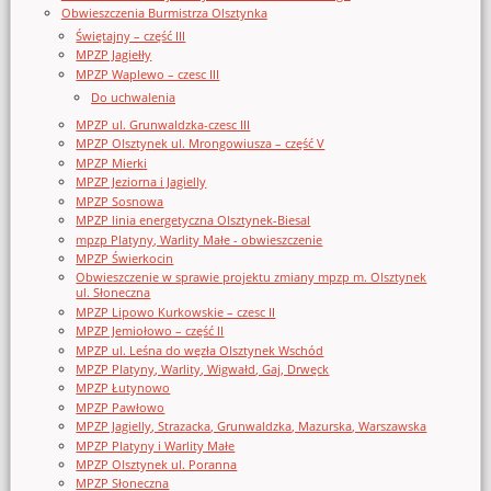
Obwieszczenia Burmistrza Olsztynka
Świętajny – część III
MPZP Jagiełły
MPZP Waplewo – czesc III
Do uchwalenia
MPZP ul. Grunwaldzka-czesc III
MPZP Olsztynek ul. Mrongowiusza – część V
MPZP Mierki
MPZP Jeziorna i Jagielly
MPZP Sosnowa
MPZP linia energetyczna Olsztynek-Biesal
mpzp Platyny, Warlity Małe - obwieszczenie
MPZP Świerkocin
Obwieszczenie w sprawie projektu zmiany mpzp m. Olsztynek
ul. Słoneczna
MPZP Lipowo Kurkowskie – czesc II
MPZP Jemiołowo – część II
MPZP ul. Leśna do węzła Olsztynek Wschód
MPZP Platyny, Warlity, Wigwałd, Gaj, Drwęck
MPZP Łutynowo
MPZP Pawłowo
MPZP Jagielly, Strazacka, Grunwaldzka, Mazurska, Warszawska
MPZP Platyny i Warlity Małe
MPZP Olsztynek ul. Poranna
MPZP Słoneczna