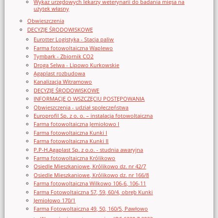
Wykaz urzędowych lekarzy weterynarii do badania mięsa na
użytek własny
Obwieszczenia
DECYZJE ŚRODOWISKOWE
Eurotter Logistyka - Stacja paliw
Farma fotowoltaiczna Waplewo
Tymbark - Zbiornik CO2
Droga Selwa - Lipowo Kurkowskie
Agaplast rozbudowa
Kanalizacja Witramowo
DECYZJE ŚRODOWISKOWE
INFORMACJE O WSZCZĘCIU POSTĘPOWANIA
Obwieszczenia - udział społeczeństwa
Europrofil Sp. z o. o. – instalacja fotowoltaiczna
Farma fotowoltaiczna Jemiołowo I
Farma fotowoltaiczna Kunki I
Farma fotowoltaiczna Kunki II
P.P-H.Agaplast Sp. z o.o. - studnia awaryjna
Farma fotowoltaiczna Królikowo
Osiedle Mieszkaniowe, Królikowo dz. nr 42/7
Osiedle Mieszkaniowe, Królikowo dz. nr 166/8
Farma fotowoltaiczna Wilkowo 106-6, 106-11
Farma Fotowoltaiczna 57, 59, 60/4, obręb Kunki
Jemiołowo 170/1
Farma Fotowoltaiczna 49, 50, 160/5, Pawłowo