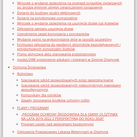
Wniosek o wydanie zezwolenia na przejazd pojazdów ciężarowych
po drodze gminnej objętej ograniczeniem tonażowym
Dotacje do budowy studni głębinowych
Dotacje na przydomowe oczyszczalnie
Wniosek o wydanie zezwolenia na usunięcie drzew lub krzewów
Zgłoszenie zamiaru usunięcia drzew
Uzgodnienie zasad korzystania z przystanków
Wydanie opinii na wykorzystanie dróg w sposób szczególny
Formularz zgłoszenia do ewidencji zbiorników bezodpływowych i
przydomowych oczyszczalni ścieków
Pismo dotyczące aktu planowania przestrzennego
modeLOWE przestrzenie edukacji i integracji w Gminie Olsztynek
Ochrona Środowiska
Rolnictwo
Szacowanie szkód spowodowanych przez zwierzęta łowne
Szacowanie szkód spowodowanych niekorzystnymi zjawiskami
atmosferycznymi
Komunikaty dla rolników
Zasady stosowania środków ochrony roślin
PLANY I PROGRAMY
„PROGRAM OCHRONY ŚRODOWISKA DLA GMINY OLSZTYNEK
NA LATA 2019-2022 Z PERSPEKTYWĄ DO ROKU 2026”
Program opieki nad zwierzętami bezdomnymi
Ogloszenie Powiatowego Lekarza Weterynarii w Olsztynie