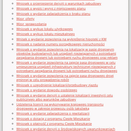
Wniosek o przeniesienie decyzji o warunkach zabudowy
Wniosek o wypis i wyrys z miejscowego planu
Wniosek o wydanie zaświadczenia o braku planu
Wzor_oferty
Wzor_sprawozdania
Wniosek o wykup lokalu użytkowego
Wniosek o wykup lokalu mieszkalnego
Wnisek o wydanie zezwolenia na wykreślenie hipoteki z KW
Wniosek o nadanie numeru porządkowego nieruchomości
Wniosek o wydanie zezwolenia na lokalizację w pasie drogowym
obiektów budowlanych lub urządzeń niezwiązanych z potrzebami
zarządzania drogami lub potrzebami ruchu drogowego oraz reklam
Wniosek o wydanie zezwolenia na zajęcie pasa drogowego w celu
umieszczenia urządzeń infrastruktury technicznej niezwiązanych z
potrzebami zarządzania drogami lub potrzebami ruchu drogowego
Wniosek o wydanie zezwolenia na zajęcie pasa drogowego drogi
gminnej w celu prowadzenia robót
Wniosek o uzgodnienie lokalizacji/przebudowy zjazdu
Wniosek o wydanie dowodu osobistego
Wniosek o wydanie decyzji o ustalenie lokalizacji inwestycji celu
publicznego albo warunków zabudowy
Udzielenia licencji na wykonywanie krajowego transportu
drogowego w zakresie przewozu osób taksówką
Wniosek o wydanie zaświadczenia o rewitalizacji
Wniosek o dotację z programu Ciepłe Mieszkanie
Wniosek o płatność z programu Ciepłe Mieszkanie
Wniosek o wydanie decyzji o środowiskowych uwarunkowaniach