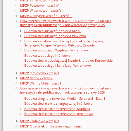
MPZP Witramowo – część IV
MPZP Pawłowo – część IV
MPZP Witramowo – część V
MPZP Olsztynek Wschód – część III
Obwieszczenia w sprawach o warunki zabudowy i lokalizacji
inwestycji celu publicznego – rok wszczęcia sprawy 2025
Budowa sieci niskiego napięcia Mierki
Budowa sieci niskiego napięcia Pawłowo
Budowa kanalizacji sanitarnej Elgnówko, Gaj, Łęciny,
Świętajny, Tolejny, Wigwałd, Wilkowo, Zawady
Budowa wodociągu Waplewo-Witramowo
Budowa wodociągu Królikowo
Budowa sieci wodociągowej Swaderki-Lipowo Kurkowskie
Budowa wodociągu i kanalizacji Witramowo
MPZP Jemiołowo - część II
MPZP Mierki - część V
MPZP Warlity Małe - część I
Obwieszczenia w sprawach o warunki zabudowy i lokalizacji
inwestycji celu publicznego – rok wszczęcia sprawy 2026
Budowa drogi dla rowerów Mierki – Swaderki - Etap 1
Budowa sieci elektroenergetycznej Królikowo
Budowa sieci elektroenergetycznej Marózek
Budowa sieci elektroenergetycznej Jemiołowo
MPZP Królikowo – część II
MPZP Olsztynek ul. Daszyńskiego – część III