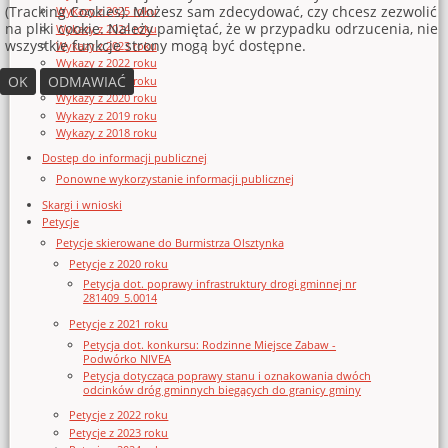
(Tracking Cookies). Możesz sam zdecydować, czy chcesz zezwolić
Wykazy z 2025 roku
na pliki cookie. Należy pamiętać, że w przypadku odrzucenia, nie
Wykazy z 2024 roku
wszystkie funkcje strony mogą być dostępne.
Wykazy z 2023 roku
Wykazy z 2022 roku
OK
ODMAWIAĆ
Wykazy z 2021 roku
Wykazy z 2020 roku
Wykazy z 2019 roku
Wykazy z 2018 roku
Dostęp do informacji publicznej
Ponowne wykorzystanie informacji publicznej
Skargi i wnioski
Petycje
Petycje skierowane do Burmistrza Olsztynka
Petycje z 2020 roku
Petycja dot. poprawy infrastruktury drogi gminnej nr
281409_5.0014
Petycje z 2021 roku
Petycja dot. konkursu: Rodzinne Miejsce Zabaw -
Podwórko NIVEA
Petycja dotycząca poprawy stanu i oznakowania dwóch
odcinków dróg gminnych biegących do granicy gminy
Petycje z 2022 roku
Petycje z 2023 roku