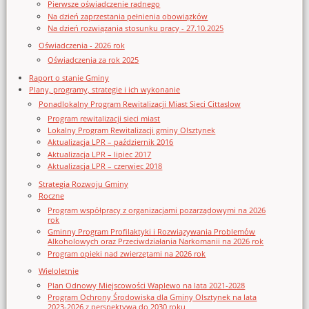
Pierwsze oświadczenie radnego
Na dzień zaprzestania pełnienia obowiązków
Na dzień rozwiązania stosunku pracy - 27.10.2025
Oświadczenia - 2026 rok
Oświadczenia za rok 2025
Raport o stanie Gminy
Plany, programy, strategie i ich wykonanie
Ponadlokalny Program Rewitalizacji Miast Sieci Cittaslow
Program rewitalizacji sieci miast
Lokalny Program Rewitalizacji gminy Olsztynek
Aktualizacja LPR – październik 2016
Aktualizacja LPR – lipiec 2017
Aktualizacja LPR – czerwiec 2018
Strategia Rozwoju Gminy
Roczne
Program współpracy z organizacjami pozarządowymi na 2026
rok
Gminny Program Profilaktyki i Rozwiązywania Problemów
Alkoholowych oraz Przeciwdziałania Narkomanii na 2026 rok
Program opieki nad zwierzętami na 2026 rok
Wieloletnie
Plan Odnowy Miejscowości Waplewo na lata 2021-2028
Program Ochrony Środowiska dla Gminy Olsztynek na lata
2023-2026 z perspektywą do 2030 roku