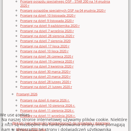
Przetarg pojazdu specjalnego OSP - STAR 200 na 14 grudnia
2020 r
Przetarg pojazdów specjalnych OSP na 04 grudnia 2020 r
Przetarg na dzień 10 listopada 2020 r
Przetarg na dzień 9 listopada 2020 r
Przetargi na dzień 9 października 2020 r
Przetargi na dzień 7 września 2020 r
Przetargi na dzień 28 sierpnia 2020 r
Przetargi na dzień 7 sierpnia 2020
Przetargi na dzień 17 lipca 2020 r
Przetarg na dzień 10 lipca 2020 r
Przetarg na dzień 26 czerwca 2020 r
Przetargi na dzień 19 czerwca 2020 r
Przetargi na dzień 3 kwietnia 2020 r
Przetarg na dzień 30 marca 2020 r
Przetarg na dzień 23 marca 2020 r
Przetarg na dzień 28 lutego 2020 r
Przetargi na dzień 21 lutego 2020 r
Przetargi 2026
Przetarg na dzień 6 marca 2026 r.
Przetargi na dzień 10 sierpnia 2026 r.
Przetarg na dzień 11 sierpnia 2026 r.
We use cookies
Przetarg na dzień 11 września 2026 r.
Na naszej stronie internetowej używamy plików cookie. Niektóre
Wykazy nieruchomości przeznaczonych do sprzedaży i dzierżawy
z nich są niezbędne dla funkcjonowania strony, inne pomagają
nam w ulepszaniu tej strony i doświadczeń użytkownika
Wykazy z 2026 roku