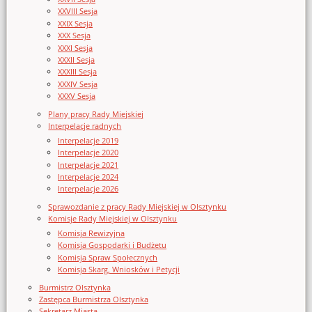
XXVIII Sesja
XXIX Sesja
XXX Sesja
XXXI Sesja
XXXII Sesja
XXXIII Sesja
XXXIV Sesja
XXXV Sesja
Plany pracy Rady Miejskiej
Interpelacje radnych
Interpelacje 2019
Interpelacje 2020
Interpelacje 2021
Interpelacje 2024
Interpelacje 2026
Sprawozdanie z pracy Rady Miejskiej w Olsztynku
Komisje Rady Miejskiej w Olsztynku
Komisja Rewizyjna
Komisja Gospodarki i Budżetu
Komisja Spraw Społecznych
Komisja Skarg, Wniosków i Petycji
Burmistrz Olsztynka
Zastępca Burmistrza Olsztynka
Sekretarz Miasta