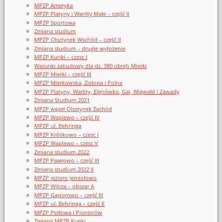
MPZP Ameryka
MPZP Platyny i Warlity Małe – część II
MPZP Sportowa
Zmiana studium
MPZP Olsztynek Wschód – część II
Zmiana studium – drugie wyłożenie
MPZP Kunki – czesc I
Warunki zabudowy dla dz. 380 obręb Mierki
MPZP Mierki – część III
MPZP Mierkowska, Zielona i Polna
MPZP Platyny, Warlity, Elgnówko, Gaj, Wigwałd i Zawady
Zmiana Studium 2021
MPZP węzeł Olsztynek Zachód
MPZP Waplewo – część IV
MPZP ul. Behringa
MPZP Królikowo – czesc I
MPZP Waplewo – czesc V
Zmiana studium 2022
MPZP Pawłowo – część III
Zmiana studium 2022 II
MPZP jezioro Jemiołowo
MPZP Wilcza – obszar A
MPZP Gąsiorowo – część III
MPZP ul. Behringa – część II
MPZP Perłowa i Pionierów
Zmiana MPZP Kunki