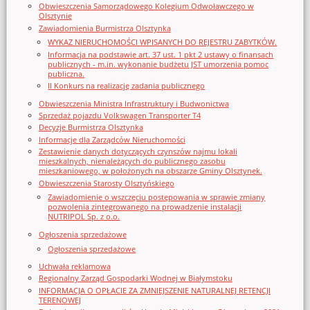
Obwieszczenia Samorządowego Kolegium Odwoławczego w
Olsztynie
Zawiadomienia Burmistrza Olsztynka
WYKAZ NIERUCHOMOŚCI WPISANYCH DO REJESTRU ZABYTKÓW.
Informacja na podstawie art. 37 ust. 1 pkt 2 ustawy o finansach
publicznych - m.in. wykonanie budżetu JST umorzenia pomoc
publiczna.
II Konkurs na realizację zadania publicznego
Obwieszczenia Ministra Infrastruktury i Budwonictwa
Sprzedaż pojazdu Volkswagen Transporter T4
Decyzje Burmistrza Olsztynka
Informacje dla Zarządców Nieruchomości
Zestawienie danych dotyczących czynszów najmu lokali
mieszkalnych, nienależących do publicznego zasobu
mieszkaniowego, w położonych na obszarze Gminy Olsztynek.
Obwieszczenia Starosty Olsztyńskiego
Zawiadomienie o wszczęciu postępowania w sprawie zmiany
pozwolenia zintegrowanego na prowadzenie instalacji
NUTRIPOL Sp. z o.o.
Ogłoszenia sprzedażowe
Ogłoszenia sprzedażowe
Uchwała reklamowa
Regionalny Zarząd Gospodarki Wodnej w Białymstoku
INFORMACJA O OPŁACIE ZA ZMNIEJSZENIE NATURALNEJ RETENCJI
TERENOWEJ