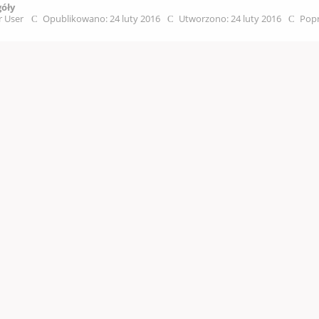
góły
r User
Opublikowano: 24 luty 2016
Utworzono: 24 luty 2016
Popr