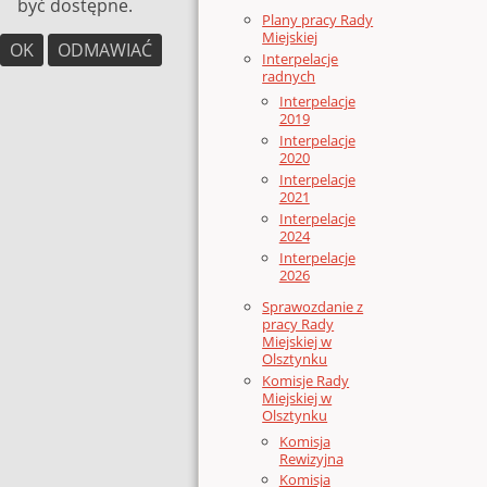
być dostępne.
Plany pracy Rady
Miejskiej
OK
ODMAWIAĆ
Interpelacje
radnych
Interpelacje
2019
Interpelacje
2020
Interpelacje
2021
Interpelacje
2024
Interpelacje
2026
Sprawozdanie z
pracy Rady
Miejskiej w
Olsztynku
Komisje Rady
Miejskiej w
Olsztynku
Komisja
Rewizyjna
Komisja