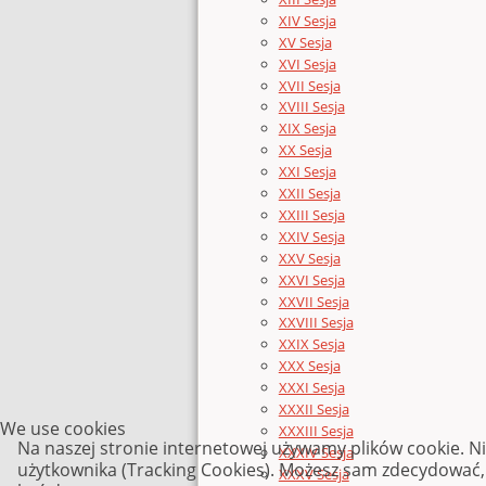
XIV Sesja
XV Sesja
XVI Sesja
XVII Sesja
XVIII Sesja
XIX Sesja
XX Sesja
XXI Sesja
XXII Sesja
XXIII Sesja
XXIV Sesja
XXV Sesja
XXVI Sesja
XXVII Sesja
XXVIII Sesja
XXIX Sesja
XXX Sesja
XXXI Sesja
XXXII Sesja
We use cookies
XXXIII Sesja
Na naszej stronie internetowej używamy plików cookie. N
XXXIV Sesja
użytkownika (Tracking Cookies). Możesz sam zdecydować, c
XXXV Sesja