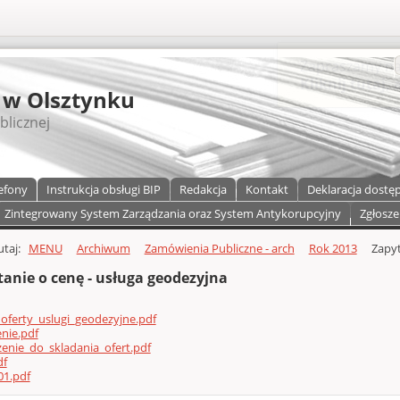
S
 w Olsztynku
blicznej
efony
Instrukcja obsługi BIP
Redakcja
Kontakt
Deklaracja dostę
Zintegrowany System Zarządzania oraz System Antykorupcyjny
Zgłosze
a)
zawartości
tutaj:
MENU
Archiwum
Zamówienia Publiczne - arch
Rok 2013
Zapyt
tanie o cenę - usługa geodezyjna
ferty_uslugi_geodezyjne.pdf
nie.pdf
enie_do_skladania_ofert.pdf
df
01.pdf