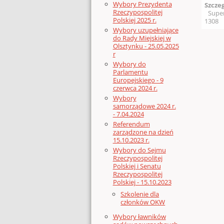
Wybory Prezydenta
Szcze
Rzeczypospolitej
Supe
Polskiej 2025 r.
1308
Wybory uzupełniające
do Rady Miejskiej w
Olsztynku - 25.05.2025
r
Wybory do
Parlamentu
Europejskiego - 9
czerwca 2024 r.
Wybory
samorządowe 2024 r.
- 7.04.2024
Referendum
zarządzone na dzień
15.10.2023 r.
Wybory do Sejmu
Rzeczypospolitej
Polskiej i Senatu
Rzeczypospolitej
Polskiej - 15.10.2023
Szkolenie dla
członków OKW
Wybory ławników