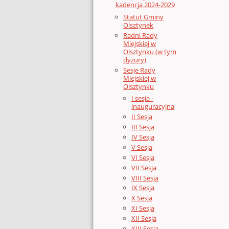
kadencja 2024-2029
Statut Gminy
Olsztynek
Radni Rady
Miejskiej w
Olsztynku (w tym
dyżury)
Sesje Rady
Miejskiej w
Olsztynku
I sesja -
inauguracyjna
II Sesja
III Sesja
IV Sesja
V Sesja
VI Sesja
VII Sesja
VIII Sesja
IX Sesja
X Sesja
XI Sesja
XII Sesja
XIII Sesja