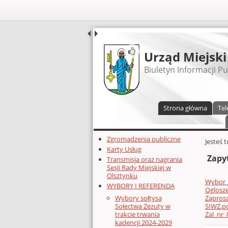
UDOSTĘPNIJ
Urząd Miejski
Biuletyn Informacji Pu
Menu główne
Strona główna
Tel
Dodatkowe zasoby (lewa kolumn
Zgromadzenia publiczne
Głównej 
Jesteś 
Karty Usług
Zapy
Transmisja oraz nagrania
Sesji Rady Miejskiej w
Olsztynku
Wybor_o
WYBORY I REFERENDA
Oglosze
Zaprosz
Wybory sołtysa
SIWZ.p
Sołectwa Zezuty w
Zal_nr_
trakcie trwania
kadencji 2024-2029