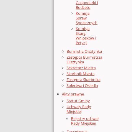
Gospodarki i
Budżetu
Komisja
Spraw
Społecznych
Komisja
Skarg,
Wniosków i
Petycji
Burmistrz Olsztynka
Zastępca Burmistrza
Olsztynka
Sekretarz Miasta
Skarbnik Miasta
Zastępca Skarbnika
Sołectwa i Osiedla
Akty prawne
Statut Gminy
Uchwały Rady
Miejskiej
Rejestry uchwał
Rady Miejskiej
Zarządzenia