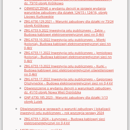
dz. 73/10 obręb Królikowo
OBWIESZCZENIE o wydaniu decyzji w sprawie wydania
warunków zabudowy dla działek 124/15 i 124/16, obręb
Lipowo Kurkowskie
ZBG.6730.129.2021 – Warunki zabudowy dla działki nr 73/24
obręb Królikowo
ZBG.6733.9.2022 Inwestycja celu publicznego – Ząbie –
Budowa kablowej elektroenergetycznej sieci nn 0,4kV
ZBG.6733.10.2022 Inwestycja celu publicznego – Mierki
(kolonia)– Budowa kablowej elektroenergetycznej sieci nn
0,4kV
ZBG.6733.11.2022 Inwestycja celu publicznego – Jemiołowo
(kolonia) – Budowa kablowej elektroenergetycznej sieci nn
0,4kV
ZBG.6733.13.2022 Inwestycja celu publicznego – Kurki –
Budowa kablowej sieci elektroenergetycznej oświetleniowej
nn 0,4kV
ZBG.6733.17.2022 Inwestycja celu publicznego – Gąsiorowo
Olsztyneckie – Budowa elektroenergetycznej sieci nn 0,4 kV
Obwieszczenie o wydaniu decyzji o warunkach zabudowy,
dz. 41/10 obręb Nowa Wieś Ostródzka
GNP.6730.185.2023 - Warunki zabudowy dla działki 1/13
obręb Lutek
Obwieszczenia w sprawach o warunki zabudowy i lokalizacji
inwestycji celu publicznego – rok wszczęcia sprawy 2024
ZBG.6733.1.2024 – Łutynowo – Budowa kablowej sieci
elektroenergetycznej nn 0,4 kV