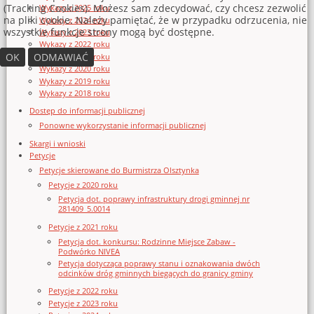
(Tracking Cookies). Możesz sam zdecydować, czy chcesz zezwolić
Wykazy z 2025 roku
na pliki cookie. Należy pamiętać, że w przypadku odrzucenia, nie
Wykazy z 2024 roku
wszystkie funkcje strony mogą być dostępne.
Wykazy z 2023 roku
Wykazy z 2022 roku
OK
ODMAWIAĆ
Wykazy z 2021 roku
Wykazy z 2020 roku
Wykazy z 2019 roku
Wykazy z 2018 roku
Dostęp do informacji publicznej
Ponowne wykorzystanie informacji publicznej
Skargi i wnioski
Petycje
Petycje skierowane do Burmistrza Olsztynka
Petycje z 2020 roku
Petycja dot. poprawy infrastruktury drogi gminnej nr
281409_5.0014
Petycje z 2021 roku
Petycja dot. konkursu: Rodzinne Miejsce Zabaw -
Podwórko NIVEA
Petycja dotycząca poprawy stanu i oznakowania dwóch
odcinków dróg gminnych biegących do granicy gminy
Petycje z 2022 roku
Petycje z 2023 roku