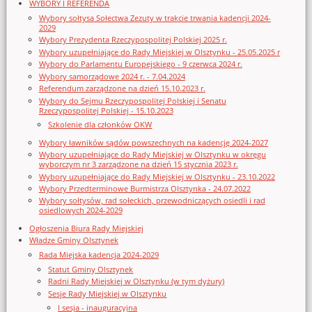
WYBORY I REFERENDA
Wybory sołtysa Sołectwa Zezuty w trakcie trwania kadencji 2024-
2029
Wybory Prezydenta Rzeczypospolitej Polskiej 2025 r.
Wybory uzupełniające do Rady Miejskiej w Olsztynku - 25.05.2025 r
Wybory do Parlamentu Europejskiego - 9 czerwca 2024 r.
Wybory samorządowe 2024 r. - 7.04.2024
Referendum zarządzone na dzień 15.10.2023 r.
Wybory do Sejmu Rzeczypospolitej Polskiej i Senatu
Rzeczypospolitej Polskiej - 15.10.2023
Szkolenie dla członków OKW
Wybory ławników sądów powszechnych na kadencję 2024-2027
Wybory uzupełniające do Rady Miejskiej w Olsztynku w okręgu
wyborczym nr 3 zarządzone na dzień 15 stycznia 2023 r.
Wybory uzupełniające do Rady Miejskiej w Olsztynku - 23.10.2022
Wybory Przedterminowe Burmistrza Olsztynka - 24.07.2022
Wybory sołtysów, rad sołeckich, przewodniczących osiedli i rad
osiedlowych 2024-2029
Ogłoszenia Biura Rady Miejskiej
Władze Gminy Olsztynek
Rada Miejska kadencja 2024-2029
Statut Gminy Olsztynek
Radni Rady Miejskiej w Olsztynku (w tym dyżury)
Sesje Rady Miejskiej w Olsztynku
I sesja - inauguracyjna