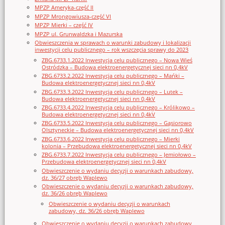
MPZP Ameryka-część II
MPZP Mrongowiusza-część VI
MPZP Mierki – część IV
MPZP ul. Grunwaldzka i Mazurska
Obwieszczenia w sprawach o warunki zabudowy i lokalizacji
inwestycji celu publicznego – rok wszczęcia sprawy do 2023
ZBG.6733.1.2022 Inwestycja celu publicznego – Nowa Wieś
Ostródzka – Budowa elektroenergetycznej sieci nn 0,4kV
ZBG.6733.2.2022 Inwestycja celu publicznego – Mańki –
Budowa elektroenergetycznej sieci nn 0,4kV
ZBG.6733.3.2022 Inwestycja celu publicznego – Lutek –
Budowa elektroenergetycznej sieci nn 0,4kV
ZBG.6733.4.2022 Inwestycja celu publicznego – Królikowo –
Budowa elektroenergetycznej sieci nn 0,4kV
ZBG.6733.5.2022 Inwestycja celu publicznego – Gąsiorowo
Olsztyneckie – Budowa elektroenergetycznej sieci nn 0,4kV
ZBG.6733.6.2022 Inwestycja celu publicznego – Mierki
kolonia – Przebudowa elektroenergetycznej sieci nn 0,4kV
ZBG.6733.7.2022 Inwestycja celu publicznego – Jemiołowo –
Przebudowa elektroenergetycznej sieci nn 0,4kV
Obwieszczenie o wydaniu decyzji o warunkach zabudowy,
dz. 36/27 obręb Waplewo
Obwieszczenie o wydaniu decyzji o warunkach zabudowy,
dz. 36/26 obręb Waplewo
Obwieszczenie o wydaniu decyzji o warunkach
zabudowy, dz. 36/26 obręb Waplewo
Obwieszczenie o wydaniu decyzji o warunkach zabudowy,