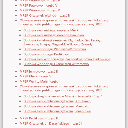
MPZP Witramowo – część IV
MPZP Pawłowo – część IV
MPZP Witramowo – część V
MPZP Olsztynek Wschód – część III
Obwieszczenia w sprawach o warunki zabudowy i lokalizacji
inwestycji celu publicznego – rok wszczęcia sprawy 2025
Budowa sieci niskiego napięcia Mierki
Budowa sieci niskiego napięcia Pawłowo
Budowa kanalizacji sanitarnej Elgnówko, Gaj, Łęciny,
Świętajny, Tolejny, Wigwałd, Wilkowo, Zawady
Budowa wodociągu Waplewo-Witramowo
Budowa wodociągu Królikowo
Budowa sieci wodociągowej Swaderki-Lipowo Kurkowskie
Budowa wodociągu i kanalizacji Witramowo
MPZP Jemiołowo - część II
MPZP Mierki - część V
MPZP Warlity Małe - część I
Obwieszczenia w sprawach o warunki zabudowy i lokalizacji
inwestycji celu publicznego – rok wszczęcia sprawy 2026
Budowa drogi dla rowerów Mierki – Swaderki - Etap 1
Budowa sieci elektroenergetycznej Królikowo
Budowa sieci elektroenergetycznej Marózek
Budowa sieci elektroenergetycznej Jemiołowo
MPZP Królikowo – część II
MPZP Olsztynek ul. Daszyńskiego – część III