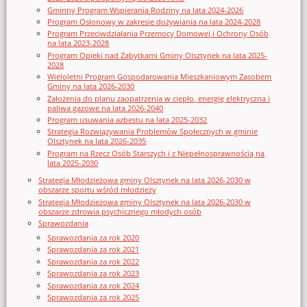
Gminny Program Wspierania Rodziny na lata 2024-2026
Program Osłonowy w zakresie dożywiania na lata 2024-2028
Program Przeciwdziałania Przemocy Domowej i Ochrony Osób
na lata 2023-2028
Program Opieki nad Zabytkami Gminy Olsztynek na lata 2025-
2028
Wieloletni Program Gospodarowania Mieszkaniowym Zasobem
Gminy na lata 2026-2030
Założenia do planu zaopatrzenia w ciepło, energię elektryczna i
paliwa gazowe na lata 2026-2040
Program usuwania azbestu na lata 2025-2032
Strategia Rozwiązywania Problemów Społecznych w gminie
Olsztynek na lata 2026-2035
Program na Rzecz Osób Starszych i z Niepełnosprawnością na
lata 2025-2030
Strategia Młodzieżowa gminy Olsztynek na lata 2026-2030 w
obszarze sportu wśród młodzieży
Strategia Młodzieżowa gminy Olsztynek na lata 2026-2030 w
obszarze zdrowia psychicznego młodych osób
Sprawozdania
Sprawozdania za rok 2020
Sprawozdania za rok 2021
Sprawozdania za rok 2022
Sprawozdania za rok 2023
Sprawozdania za rok 2024
Sprawozdania za rok 2025