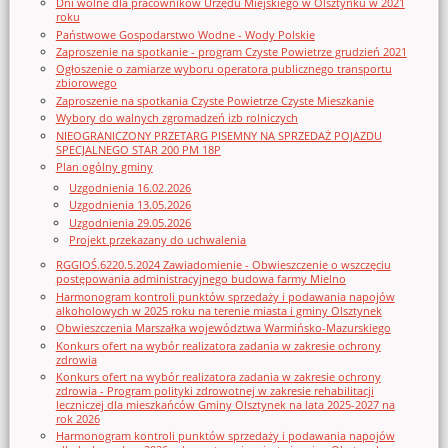
Dni wolne dla pracowników Urzędu Miejskiego w Olsztynku w 2021
roku
Państwowe Gospodarstwo Wodne - Wody Polskie
Zaproszenie na spotkanie - program Czyste Powietrze grudzień 2021
Ogłoszenie o zamiarze wyboru operatora publicznego transportu
zbiorowego
Zaproszenie na spotkania Czyste Powietrze Czyste Mieszkanie
Wybory do walnych zgromadzeń izb rolniczych
NIEOGRANICZONY PRZETARG PISEMNY NA SPRZEDAŻ POJAZDU
SPECJALNEGO STAR 200 PM 18P
Plan ogólny gminy
Uzgodnienia 16.02.2026
Uzgodnienia 13.05.2026
Uzgodnienia 29.05.2026
Projekt przekazany do uchwalenia
RGGIOŚ.6220.5.2024 Zawiadomienie - Obwieszczenie o wszczęciu
postępowania administracyjnego budowa farmy Mielno
Harmonogram kontroli punktów sprzedaży i podawania napojów
alkoholowych w 2025 roku na terenie miasta i gminy Olsztynek
Obwieszczenia Marszałka województwa Warmińsko-Mazurskiego
Konkurs ofert na wybór realizatora zadania w zakresie ochrony
zdrowia
Konkurs ofert na wybór realizatora zadania w zakresie ochrony
zdrowia - Program polityki zdrowotnej w zakresie rehabilitacji
leczniczej dla mieszkańców Gminy Olsztynek na lata 2025-2027 na
rok 2026
Harmonogram kontroli punktów sprzedaży i podawania napojów