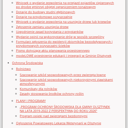
Wniosek o wydanie zezwolenia na przejazd pojazdów ciężarowych
po drodze gminnej objętej ograniczeniem tonażowym
Dotacje do budowy studni głębinowych
Dotacje na przydomowe oczyszczalnie
Wniosek o wydanie zezwolenia na usunięcie drzew lub krzewów
Zgłoszenie zamiaru usunięcia drzew
Uzgodnienie zasad korzystania z przystanków
Wydanie opinii na wykorzystanie dróg w sposób szczególny
Formularz zgłoszenia do ewidencji zbiorników bezodpływowych i
przydomowych oczyszczalni ścieków
Pismo dotyczące aktu planowania przestrzennego
modeLOWE przestrzenie edukacji i integracji w Gminie Olsztynek
Ochrona Środowiska
Rolnictwo
Szacowanie szkód spowodowanych przez zwierzęta łowne
Szacowanie szkód spowodowanych niekorzystnymi zjawiskami
atmosferycznymi
Komunikaty dla rolników
Zasady stosowania środków ochrony roślin
PLANY I PROGRAMY
„PROGRAM OCHRONY ŚRODOWISKA DLA GMINY OLSZTYNEK
NA LATA 2019-2022 Z PERSPEKTYWĄ DO ROKU 2026”
Program opieki nad zwierzętami bezdomnymi
Ogloszenie Powiatowego Lekarza Weterynarii w Olsztynie