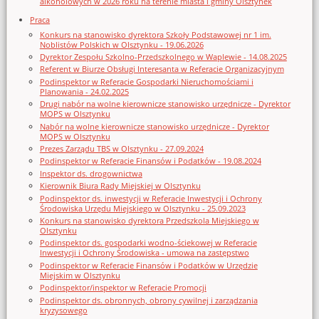
alkoholowych w 2026 roku na terenie miasta i gminy Olsztynek
Praca
Konkurs na stanowisko dyrektora Szkoły Podstawowej nr 1 im.
Noblistów Polskich w Olsztynku - 19.06.2026
Dyrektor Zespołu Szkolno-Przedszkolnego w Waplewie - 14.08.2025
Referent w Biurze Obsługi Interesanta w Referacie Organizacyjnym
Podinspektor w Referacie Gospodarki Nieruchomościami i
Planowania - 24.02.2025
Drugi nabór na wolne kierownicze stanowisko urzędnicze - Dyrektor
MOPS w Olsztynku
Nabór na wolne kierownicze stanowisko urzędnicze - Dyrektor
MOPS w Olsztynku
Prezes Zarządu TBS w Olsztynku - 27.09.2024
Podinspektor w Referacie Finansów i Podatków - 19.08.2024
Inspektor ds. drogownictwa
Kierownik Biura Rady Miejskiej w Olsztynku
Podinspektor ds. inwestycji w Referacie Inwestycji i Ochrony
Środowiska Urzędu Miejskiego w Olsztynku - 25.09.2023
Konkurs na stanowisko dyrektora Przedszkola Miejskiego w
Olsztynku
Podinspektor ds. gospodarki wodno-ściekowej w Referacie
Inwestycji i Ochrony Środowiska - umowa na zastępstwo
Podinspektor w Referacie Finansów i Podatków w Urzędzie
Miejskim w Olsztynku
Podinspektor/inspektor w Referacie Promocji
Podinspektor ds. obronnych, obrony cywilnej i zarządzania
kryzysowego