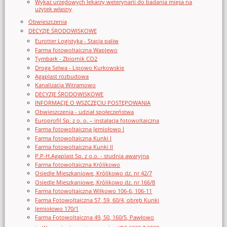
Wykaz urzędowych lekarzy weterynarii do badania mięsa na
użytek własny
Obwieszczenia
DECYZJE ŚRODOWISKOWE
Eurotter Logistyka - Stacja paliw
Farma fotowoltaiczna Waplewo
Tymbark - Zbiornik CO2
Droga Selwa - Lipowo Kurkowskie
Agaplast rozbudowa
Kanalizacja Witramowo
DECYZJE ŚRODOWISKOWE
INFORMACJE O WSZCZĘCIU POSTĘPOWANIA
Obwieszczenia - udział społeczeństwa
Europrofil Sp. z o. o. – instalacja fotowoltaiczna
Farma fotowoltaiczna Jemiołowo I
Farma fotowoltaiczna Kunki I
Farma fotowoltaiczna Kunki II
P.P-H.Agaplast Sp. z o.o. - studnia awaryjna
Farma fotowoltaiczna Królikowo
Osiedle Mieszkaniowe, Królikowo dz. nr 42/7
Osiedle Mieszkaniowe, Królikowo dz. nr 166/8
Farma fotowoltaiczna Wilkowo 106-6, 106-11
Farma Fotowoltaiczna 57, 59, 60/4, obręb Kunki
Jemiołowo 170/1
Farma Fotowoltaiczna 49, 50, 160/5, Pawłowo