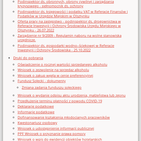
Podinspektor ds. obronnych, obrony cywilnej i zarządzania
kryzysowego - pełnomocnik ds. ochrony
Podinspektor ds. księgowości i podatku VAT w Referacie Finansów i
Podatków w Urzędzie Miejskim w Olsztynku
Oferta pracy na zastępstwo - podinspektor ds. drogownictwa w
Referacie Inwestycji i Ochrony Środowiska Urzędu Miejskiego w
Olsztynku - 26.07.2022
Zarządzenie nr 9/2009 - Regulamin naboru na wolne stanowiska
urzędnicze.
Podinspektor ds. gospodarki wodno–ściekowej w Referacie
Inwestycji i Ochrony Środowiska - 25.10.2022
Druki do pobrania
Oświadczenie o rocznej wartości sprzedanego alkoholu
Wniosek o zezwolenie na sprzedaz alkoholu
Wniosek o zakup węgla w cenie preferencyjnej
Fundusz Sołecki - dokumenty
Zmiana zadania funduszu sołeckiego
Wniosek o wydanie odpisu aktu urodzenia, małżeństwa lub zgonu
Przedłużenie terminu płatności z powodu COVID-19
Deklaracje podatkowe
Informacje podatkowe
Dofinansowanie kształcenia młodocianych pracowników
Kwestonariusz osobowy
Wniosek o udostępnienie informacji publicznej
PPF Wniosek o przyznanie prawa pomocy
Wniosek o wpis do ewidencji obiektów hotelarskich