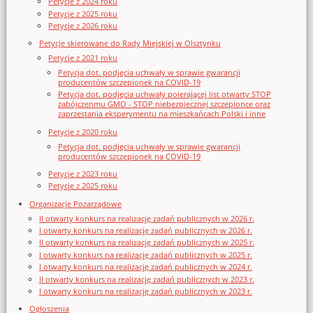
Petycje z 2024 roku
Petycje z 2025 roku
Petycje z 2026 roku
Petycje skierowane do Rady Miejskiej w Olsztynku
Petycje z 2021 roku
Petycja dot. podjęcia uchwały w sprawie gwarancji
producentów szczepionek na COVID-19
Petycja dot. podjęcia uchwały poierającej list otwarty STOP
zabójczenmu GMO - STOP niebezpiecznej szczepionce oraz
zaprzestania eksperymentu na mieszkańcach Polski i inne
Petycje z 2020 roku
Petycja dot. podjęcia uchwały w sprawie gwarancji
producentów szczepionek na COVID-19
Petycje z 2023 roku
Petycje z 2025 roku
Organizacje Pozarządowe
II otwarty konkurs na realizację zadań publicznych w 2026 r.
I otwarty konkurs na realizację zadań publicznych w 2026 r.
II otwarty konkurs na realizację zadań publicznych w 2025 r.
I otwarty konkurs na realizację zadań publicznych w 2025 r.
I otwarty konkurs na realizację zadań publicznych w 2024 r.
II otwarty konkurs na realizację zadań publicznych w 2023 r.
I otwarty konkurs na realizację zadań publicznych w 2023 r.
Ogłoszenia