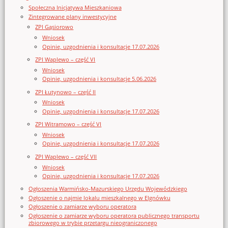
Społeczna Inicjatywa Mieszkaniowa
Zintegrowane plany inwestycyjne
ZPI Gąsiorowo
Wniosek
Opinie, uzgodnienia i konsultacje 17.07.2026
ZPI Waplewo – część VI
Wniosek
Opinie, uzgodnienia i konsultacje 5.06.2026
ZPI Łutynowo – część II
Wniosek
Opinie, uzgodnienia i konsultacje 17.07.2026
ZPI Witramowo – część VI
Wniosek
Opinie, uzgodnienia i konsultacje 17.07.2026
ZPI Waplewo – część VII
Wniosek
Opinie, uzgodnienia i konsultacje 17.07.2026
Ogłoszenia Warmińsko-Mazurskiego Urzędu Wojewódzkiego
Ogłoszenie o najmie lokalu mieszkalnego w Elgnówku
Ogłoszenie o zamiarze wyboru operatora
Ogłoszenie o zamiarze wyboru operatora publicznego transportu
zbiorowego w trybie przetargu nieograniczonego