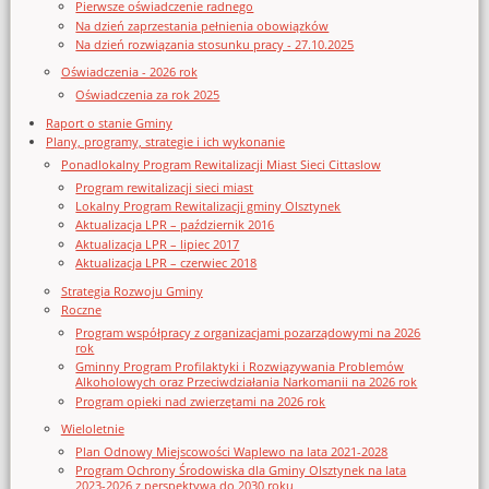
Pierwsze oświadczenie radnego
Na dzień zaprzestania pełnienia obowiązków
Na dzień rozwiązania stosunku pracy - 27.10.2025
Oświadczenia - 2026 rok
Oświadczenia za rok 2025
Raport o stanie Gminy
Plany, programy, strategie i ich wykonanie
Ponadlokalny Program Rewitalizacji Miast Sieci Cittaslow
Program rewitalizacji sieci miast
Lokalny Program Rewitalizacji gminy Olsztynek
Aktualizacja LPR – październik 2016
Aktualizacja LPR – lipiec 2017
Aktualizacja LPR – czerwiec 2018
Strategia Rozwoju Gminy
Roczne
Program współpracy z organizacjami pozarządowymi na 2026
rok
Gminny Program Profilaktyki i Rozwiązywania Problemów
Alkoholowych oraz Przeciwdziałania Narkomanii na 2026 rok
Program opieki nad zwierzętami na 2026 rok
Wieloletnie
Plan Odnowy Miejscowości Waplewo na lata 2021-2028
Program Ochrony Środowiska dla Gminy Olsztynek na lata
2023-2026 z perspektywą do 2030 roku