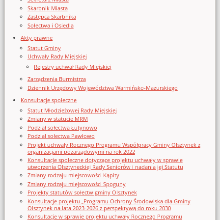
Skarbnik Miasta
Zastępca Skarbnika
Sołectwa i Osiedla
Akty prawne
Statut Gminy
Uchwały Rady Miejskiej
Rejestry uchwał Rady Miejskiej
Zarządzenia Burmistrza
Dziennik Urzędowy Województwa Warmińsko-Mazurskiego
Konsultacje społeczne
Statut Młodzieżowej Rady Miejskiej
Zmiany w statucie MRM
Podział sołectwa Łutynowo
Podział sołectwa Pawłowo
Projekt uchwały Rocznego Programu Współpracy Gminy Olsztynek z
organizacjami pozarządowymi na rok 2022
Konsultacje społeczne dotyczące projektu uchwały w sprawie
utworzenia Olsztyneckiej Rady Seniorów i nadania jej Statutu
Zmiany rodzaju miejscowości Kąpity
Zmiany rodzaju miejscowości Spoguny
Projekty statutów sołectw gminy Olsztynek
Konsultacje projektu „Programu Ochrony Środowiska dla Gminy
Olsztynek na lata 2023-2026 z perspektywą do roku 2030
Konsultacje w sprawie projektu uchwały Rocznego Programu