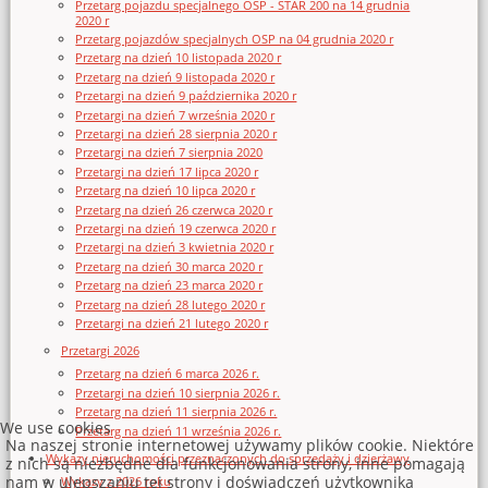
Przetarg pojazdu specjalnego OSP - STAR 200 na 14 grudnia
2020 r
Przetarg pojazdów specjalnych OSP na 04 grudnia 2020 r
Przetarg na dzień 10 listopada 2020 r
Przetarg na dzień 9 listopada 2020 r
Przetargi na dzień 9 października 2020 r
Przetargi na dzień 7 września 2020 r
Przetargi na dzień 28 sierpnia 2020 r
Przetargi na dzień 7 sierpnia 2020
Przetargi na dzień 17 lipca 2020 r
Przetarg na dzień 10 lipca 2020 r
Przetarg na dzień 26 czerwca 2020 r
Przetargi na dzień 19 czerwca 2020 r
Przetargi na dzień 3 kwietnia 2020 r
Przetarg na dzień 30 marca 2020 r
Przetarg na dzień 23 marca 2020 r
Przetarg na dzień 28 lutego 2020 r
Przetargi na dzień 21 lutego 2020 r
Przetargi 2026
Przetarg na dzień 6 marca 2026 r.
Przetargi na dzień 10 sierpnia 2026 r.
Przetarg na dzień 11 sierpnia 2026 r.
We use cookies
Przetarg na dzień 11 września 2026 r.
Na naszej stronie internetowej używamy plików cookie. Niektóre
Wykazy nieruchomości przeznaczonych do sprzedaży i dzierżawy
z nich są niezbędne dla funkcjonowania strony, inne pomagają
nam w ulepszaniu tej strony i doświadczeń użytkownika
Wykazy z 2026 roku