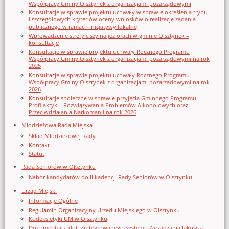
Współpracy Gminy Olsztynek z organizacjami pozarządowymi
Konsultacje w sprawie projektu uchwały w sprawie określenia trybu
i szczegółowych kryteriów oceny wniosków o realizację zadania
publicznego w ramach inicjatywy lokalnej
Wprowadzenie strefy ciszy na jeziorach w gminie Olsztynek –
konsultacje
Konsultacje w sprawie projektu uchwały Rocznego Programu
Współpracy Gminy Olsztynek z organizacjami pozarządowymi na rok
2025
Konsultacje w sprawie projektu uchwały Rocznego Programu
Współpracy Gminy Olsztynek z organizacjami pozarządowymi na rok
2026
Konsultacje społeczne w sprawie przyjęcia Gminnego Programu
Profilaktyki i Rozwiązywania Problemów Alkoholowych oraz
Przeciwdziałania Narkomanii na rok 2026
Młodzieżowa Rada Miejska
Skład Młodzieżowej Rady
Kontakt
Statut
Rada Seniorów w Olsztynku
Nabór kandydatów do II kadencji Rady Seniorów w Olsztynku
Urząd Miejski
Informacje Ogólne
Regulamin Organizacyjny Urzedu Miejskiego w Olsztynku
Kodeks etyki UM w Olsztynku
Dokumentacja dot. Zintegrowanego Systemu Zarządzania Jakością