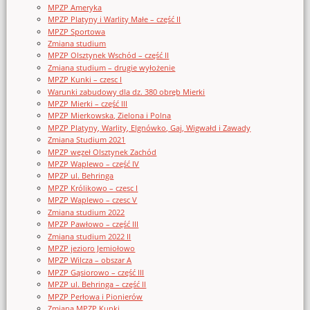
MPZP Ameryka
MPZP Platyny i Warlity Małe – część II
MPZP Sportowa
Zmiana studium
MPZP Olsztynek Wschód – część II
Zmiana studium – drugie wyłożenie
MPZP Kunki – czesc I
Warunki zabudowy dla dz. 380 obręb Mierki
MPZP Mierki – część III
MPZP Mierkowska, Zielona i Polna
MPZP Platyny, Warlity, Elgnówko, Gaj, Wigwałd i Zawady
Zmiana Studium 2021
MPZP węzeł Olsztynek Zachód
MPZP Waplewo – część IV
MPZP ul. Behringa
MPZP Królikowo – czesc I
MPZP Waplewo – czesc V
Zmiana studium 2022
MPZP Pawłowo – część III
Zmiana studium 2022 II
MPZP jezioro Jemiołowo
MPZP Wilcza – obszar A
MPZP Gąsiorowo – część III
MPZP ul. Behringa – część II
MPZP Perłowa i Pionierów
Zmiana MPZP Kunki