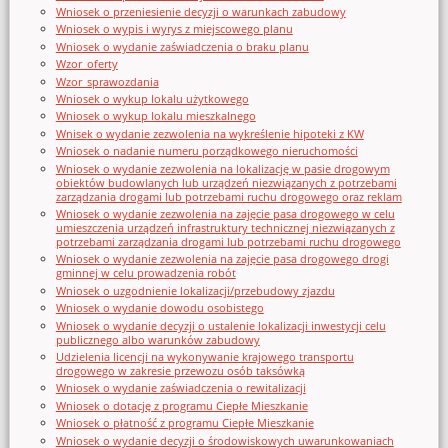
Wniosek o przeniesienie decyzji o warunkach zabudowy
Wniosek o wypis i wyrys z miejscowego planu
Wniosek o wydanie zaświadczenia o braku planu
Wzor_oferty
Wzor_sprawozdania
Wniosek o wykup lokalu użytkowego
Wniosek o wykup lokalu mieszkalnego
Wnisek o wydanie zezwolenia na wykreślenie hipoteki z KW
Wniosek o nadanie numeru porządkowego nieruchomości
Wniosek o wydanie zezwolenia na lokalizację w pasie drogowym
obiektów budowlanych lub urządzeń niezwiązanych z potrzebami
zarządzania drogami lub potrzebami ruchu drogowego oraz reklam
Wniosek o wydanie zezwolenia na zajęcie pasa drogowego w celu
umieszczenia urządzeń infrastruktury technicznej niezwiązanych z
potrzebami zarządzania drogami lub potrzebami ruchu drogowego
Wniosek o wydanie zezwolenia na zajęcie pasa drogowego drogi
gminnej w celu prowadzenia robót
Wniosek o uzgodnienie lokalizacji/przebudowy zjazdu
Wniosek o wydanie dowodu osobistego
Wniosek o wydanie decyzji o ustalenie lokalizacji inwestycji celu
publicznego albo warunków zabudowy
Udzielenia licencji na wykonywanie krajowego transportu
drogowego w zakresie przewozu osób taksówką
Wniosek o wydanie zaświadczenia o rewitalizacji
Wniosek o dotację z programu Ciepłe Mieszkanie
Wniosek o płatność z programu Ciepłe Mieszkanie
Wniosek o wydanie decyzji o środowiskowych uwarunkowaniach