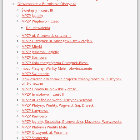
Obwieszczenia Burmistrza Olsztynka
Świętajny – część III
MPZP Jagiełły
MPZP Waplewo – czesc III
Do uchwalenia
MPZP ul. Grunwaldzka-czesc III
MPZP Olsztynek ul. Mrongowiusza – część V
MPZP Mierki
MPZP Jeziorna i Jagielly
MPZP Sosnowa
MPZP linia energetyczna Olsztynek-Biesal
mpzp Platyny, Warlity Małe - obwieszczenie
MPZP Świerkocin
Obwieszczenie w sprawie projektu zmiany mpzp m. Olsztynek
ul. Słoneczna
MPZP Lipowo Kurkowskie – czesc II
MPZP Jemiołowo – część II
MPZP ul. Leśna do węzła Olsztynek Wschód
MPZP Platyny, Warlity, Wigwałd, Gaj, Drwęck
MPZP Łutynowo
MPZP Pawłowo
MPZP Jagielly, Strazacka, Grunwaldzka, Mazurska, Warszawska
MPZP Platyny i Warlity Małe
MPZP Olsztynek ul. Poranna
MPZP Słoneczna