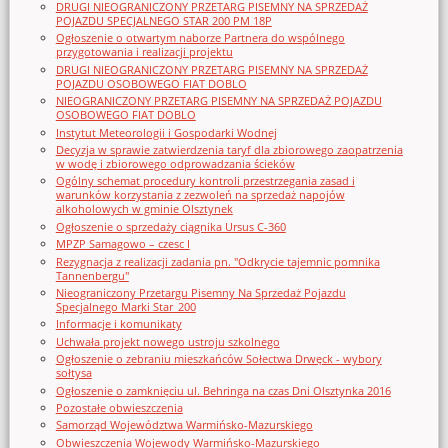
DRUGI NIEOGRANICZONY PRZETARG PISEMNY NA SPRZEDAŻ
POJAZDU SPECJALNEGO STAR 200 PM 18P
Ogłoszenie o otwartym naborze Partnera do wspólnego
przygotowania i realizacji projektu
DRUGI NIEOGRANICZONY PRZETARG PISEMNY NA SPRZEDAŻ
POJAZDU OSOBOWEGO FIAT DOBLO
NIEOGRANICZONY PRZETARG PISEMNY NA SPRZEDAŻ POJAZDU
OSOBOWEGO FIAT DOBLO
Instytut Meteorologii i Gospodarki Wodnej
Decyzja w sprawie zatwierdzenia taryf dla zbiorowego zaopatrzenia
w wodę i zbiorowego odprowadzania ścieków
Ogólny schemat procedury kontroli przestrzegania zasad i
warunków korzystania z zezwoleń na sprzedaż napojów
alkoholowych w gminie Olsztynek
Ogłoszenie o sprzedaży ciągnika Ursus C-360
MPZP Samagowo – czesc I
Rezygnacja z realizacji zadania pn. "Odkrycie tajemnic pomnika
Tannenbergu"
Nieograniczony Przetargu Pisemny Na Sprzedaż Pojazdu
Specjalnego Marki Star_200
Informacje i komunikaty
Uchwała projekt nowego ustroju szkolnego
Ogłoszenie o zebraniu mieszkańców Sołectwa Drwęck - wybory
sołtysa
Ogłoszenie o zamknięciu ul. Behringa na czas Dni Olsztynka 2016
Pozostałe obwieszczenia
Samorząd Województwa Warmińsko-Mazurskiego
Obwieszczenia Wojewody Warmińsko-Mazurskiego