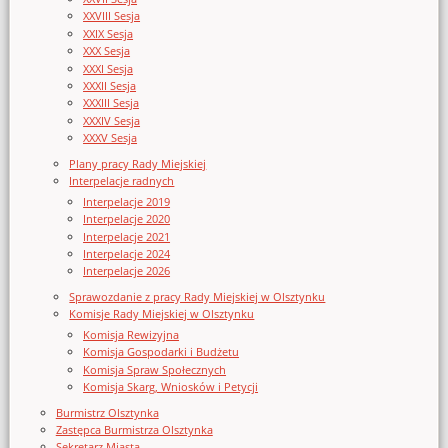
XXVIII Sesja
XXIX Sesja
XXX Sesja
XXXI Sesja
XXXII Sesja
XXXIII Sesja
XXXIV Sesja
XXXV Sesja
Plany pracy Rady Miejskiej
Interpelacje radnych
Interpelacje 2019
Interpelacje 2020
Interpelacje 2021
Interpelacje 2024
Interpelacje 2026
Sprawozdanie z pracy Rady Miejskiej w Olsztynku
Komisje Rady Miejskiej w Olsztynku
Komisja Rewizyjna
Komisja Gospodarki i Budżetu
Komisja Spraw Społecznych
Komisja Skarg, Wniosków i Petycji
Burmistrz Olsztynka
Zastępca Burmistrza Olsztynka
Sekretarz Miasta