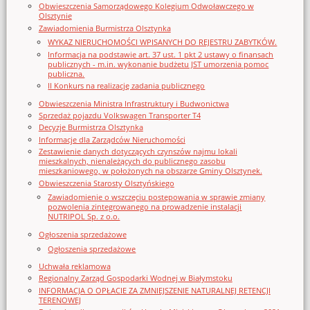
Obwieszczenia Samorządowego Kolegium Odwoławczego w
Olsztynie
Zawiadomienia Burmistrza Olsztynka
WYKAZ NIERUCHOMOŚCI WPISANYCH DO REJESTRU ZABYTKÓW.
Informacja na podstawie art. 37 ust. 1 pkt 2 ustawy o finansach
publicznych - m.in. wykonanie budżetu JST umorzenia pomoc
publiczna.
II Konkurs na realizację zadania publicznego
Obwieszczenia Ministra Infrastruktury i Budwonictwa
Sprzedaż pojazdu Volkswagen Transporter T4
Decyzje Burmistrza Olsztynka
Informacje dla Zarządców Nieruchomości
Zestawienie danych dotyczących czynszów najmu lokali
mieszkalnych, nienależących do publicznego zasobu
mieszkaniowego, w położonych na obszarze Gminy Olsztynek.
Obwieszczenia Starosty Olsztyńskiego
Zawiadomienie o wszczęciu postępowania w sprawie zmiany
pozwolenia zintegrowanego na prowadzenie instalacji
NUTRIPOL Sp. z o.o.
Ogłoszenia sprzedażowe
Ogłoszenia sprzedażowe
Uchwała reklamowa
Regionalny Zarząd Gospodarki Wodnej w Białymstoku
INFORMACJA O OPŁACIE ZA ZMNIEJSZENIE NATURALNEJ RETENCJI
TERENOWEJ