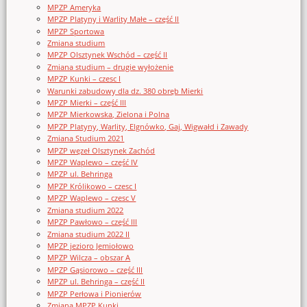
MPZP Ameryka
MPZP Platyny i Warlity Małe – część II
MPZP Sportowa
Zmiana studium
MPZP Olsztynek Wschód – część II
Zmiana studium – drugie wyłożenie
MPZP Kunki – czesc I
Warunki zabudowy dla dz. 380 obręb Mierki
MPZP Mierki – część III
MPZP Mierkowska, Zielona i Polna
MPZP Platyny, Warlity, Elgnówko, Gaj, Wigwałd i Zawady
Zmiana Studium 2021
MPZP węzeł Olsztynek Zachód
MPZP Waplewo – część IV
MPZP ul. Behringa
MPZP Królikowo – czesc I
MPZP Waplewo – czesc V
Zmiana studium 2022
MPZP Pawłowo – część III
Zmiana studium 2022 II
MPZP jezioro Jemiołowo
MPZP Wilcza – obszar A
MPZP Gąsiorowo – część III
MPZP ul. Behringa – część II
MPZP Perłowa i Pionierów
Zmiana MPZP Kunki