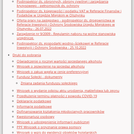
Podinspektor ds. obronnych, obrony cywilnej i zarządzania
kryzysowego - pełnomocnik ds. ochrony
Podinspektor ds. księgowości i podatku VAT w Referacie Finansów i
Podatków w Urzędzie Miejskim w Olsztynku
Oferta pracy na zastępstwo - podinspektor ds. drogownictwa w
Referacie Inwestycji i Ochrony Środowiska Urzędu Miejskiego w
Olsztynku - 26.07.2022
Zarządzenie nr 9/2009 - Regulamin naboru na wolne stanowiska
urzędnicze.
Podinspektor ds. gospodarki wodno–ściekowej w Referacie
Inwestycji i Ochrony Środowiska - 25.10.2022
Druki do pobrania
Oświadczenie o rocznej wartości sprzedanego alkoholu
Wniosek o zezwolenie na sprzedaz alkoholu
Wniosek o zakup węgla w cenie preferencyjnej
Fundusz Sołecki - dokumenty
Zmiana zadania funduszu sołeckiego
Wniosek o wydanie odpisu aktu urodzenia, małżeństwa lub zgonu
Przedłużenie terminu płatności z powodu COVID-19
Deklaracje podatkowe
Informacje podatkowe
Dofinansowanie kształcenia młodocianych pracowników
Kwestonariusz osobowy
Wniosek o udostępnienie informacji publicznej
PPF Wniosek o przyznanie prawa pomocy
Wniosek o wpis do ewidencji obiektów hotelarskich