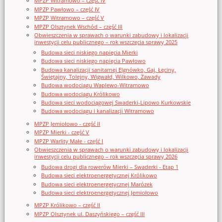
MPZP Witramowo – część IV
MPZP Pawłowo – część IV
MPZP Witramowo – część V
MPZP Olsztynek Wschód – część III
Obwieszczenia w sprawach o warunki zabudowy i lokalizacji
inwestycji celu publicznego – rok wszczęcia sprawy 2025
Budowa sieci niskiego napięcia Mierki
Budowa sieci niskiego napięcia Pawłowo
Budowa kanalizacji sanitarnej Elgnówko, Gaj, Łęciny,
Świętajny, Tolejny, Wigwałd, Wilkowo, Zawady
Budowa wodociągu Waplewo-Witramowo
Budowa wodociągu Królikowo
Budowa sieci wodociągowej Swaderki-Lipowo Kurkowskie
Budowa wodociągu i kanalizacji Witramowo
MPZP Jemiołowo - część II
MPZP Mierki - część V
MPZP Warlity Małe - część I
Obwieszczenia w sprawach o warunki zabudowy i lokalizacji
inwestycji celu publicznego – rok wszczęcia sprawy 2026
Budowa drogi dla rowerów Mierki – Swaderki - Etap 1
Budowa sieci elektroenergetycznej Królikowo
Budowa sieci elektroenergetycznej Marózek
Budowa sieci elektroenergetycznej Jemiołowo
MPZP Królikowo – część II
MPZP Olsztynek ul. Daszyńskiego – część III