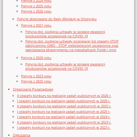
Petycje z 2024 roku
Petycje z 2025 roku
Petycje z 2026 roku
Petycje skierowane do Rady Miejskiej w Olsztynku
Petycje z 2021 roku
Petycja dot. podjęcia uchwały w sprawie gwarancji
producentów szczepionek na COVID-19
Petycja dot. podjęcia uchwały poierającej list otwarty STOP
zabójczenmu GMO - STOP niebezpiecznej szczepionce oraz
zaprzestania eksperymentu na mieszkańcach Polski i inne
Petycje z 2020 roku
Petycja dot. podjęcia uchwały w sprawie gwarancji
producentów szczepionek na COVID-19
Petycje z 2023 roku
Petycje z 2025 roku
Organizacje Pozarządowe
II otwarty konkurs na realizację zadań publicznych w 2026 r.
I otwarty konkurs na realizację zadań publicznych w 2026 r.
II otwarty konkurs na realizację zadań publicznych w 2025 r.
I otwarty konkurs na realizację zadań publicznych w 2025 r.
I otwarty konkurs na realizację zadań publicznych w 2024 r.
II otwarty konkurs na realizację zadań publicznych w 2023 r.
I otwarty konkurs na realizację zadań publicznych w 2023 r.
Ogłoszenia