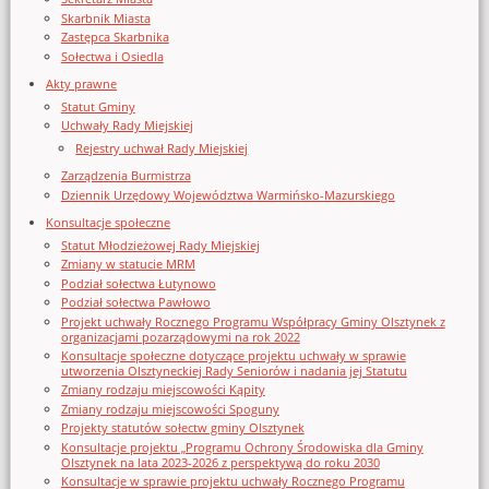
Skarbnik Miasta
Zastępca Skarbnika
Sołectwa i Osiedla
Akty prawne
Statut Gminy
Uchwały Rady Miejskiej
Rejestry uchwał Rady Miejskiej
Zarządzenia Burmistrza
Dziennik Urzędowy Województwa Warmińsko-Mazurskiego
Konsultacje społeczne
Statut Młodzieżowej Rady Miejskiej
Zmiany w statucie MRM
Podział sołectwa Łutynowo
Podział sołectwa Pawłowo
Projekt uchwały Rocznego Programu Współpracy Gminy Olsztynek z
organizacjami pozarządowymi na rok 2022
Konsultacje społeczne dotyczące projektu uchwały w sprawie
utworzenia Olsztyneckiej Rady Seniorów i nadania jej Statutu
Zmiany rodzaju miejscowości Kąpity
Zmiany rodzaju miejscowości Spoguny
Projekty statutów sołectw gminy Olsztynek
Konsultacje projektu „Programu Ochrony Środowiska dla Gminy
Olsztynek na lata 2023-2026 z perspektywą do roku 2030
Konsultacje w sprawie projektu uchwały Rocznego Programu