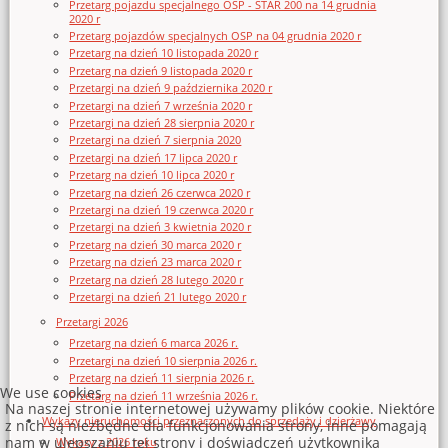
Przetarg pojazdu specjalnego OSP - STAR 200 na 14 grudnia
2020 r
Przetarg pojazdów specjalnych OSP na 04 grudnia 2020 r
Przetarg na dzień 10 listopada 2020 r
Przetarg na dzień 9 listopada 2020 r
Przetargi na dzień 9 października 2020 r
Przetargi na dzień 7 września 2020 r
Przetargi na dzień 28 sierpnia 2020 r
Przetargi na dzień 7 sierpnia 2020
Przetargi na dzień 17 lipca 2020 r
Przetarg na dzień 10 lipca 2020 r
Przetarg na dzień 26 czerwca 2020 r
Przetargi na dzień 19 czerwca 2020 r
Przetargi na dzień 3 kwietnia 2020 r
Przetarg na dzień 30 marca 2020 r
Przetarg na dzień 23 marca 2020 r
Przetarg na dzień 28 lutego 2020 r
Przetargi na dzień 21 lutego 2020 r
Przetargi 2026
Przetarg na dzień 6 marca 2026 r.
Przetargi na dzień 10 sierpnia 2026 r.
Przetarg na dzień 11 sierpnia 2026 r.
We use cookies
Przetarg na dzień 11 września 2026 r.
Na naszej stronie internetowej używamy plików cookie. Niektóre
Wykazy nieruchomości przeznaczonych do sprzedaży i dzierżawy
z nich są niezbędne dla funkcjonowania strony, inne pomagają
nam w ulepszaniu tej strony i doświadczeń użytkownika
Wykazy z 2026 roku