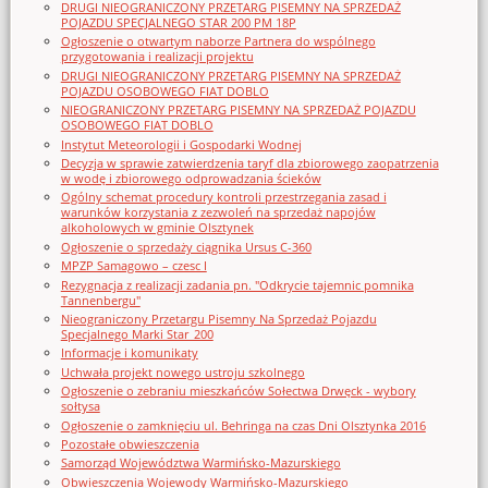
DRUGI NIEOGRANICZONY PRZETARG PISEMNY NA SPRZEDAŻ
POJAZDU SPECJALNEGO STAR 200 PM 18P
Ogłoszenie o otwartym naborze Partnera do wspólnego
przygotowania i realizacji projektu
DRUGI NIEOGRANICZONY PRZETARG PISEMNY NA SPRZEDAŻ
POJAZDU OSOBOWEGO FIAT DOBLO
NIEOGRANICZONY PRZETARG PISEMNY NA SPRZEDAŻ POJAZDU
OSOBOWEGO FIAT DOBLO
Instytut Meteorologii i Gospodarki Wodnej
Decyzja w sprawie zatwierdzenia taryf dla zbiorowego zaopatrzenia
w wodę i zbiorowego odprowadzania ścieków
Ogólny schemat procedury kontroli przestrzegania zasad i
warunków korzystania z zezwoleń na sprzedaż napojów
alkoholowych w gminie Olsztynek
Ogłoszenie o sprzedaży ciągnika Ursus C-360
MPZP Samagowo – czesc I
Rezygnacja z realizacji zadania pn. "Odkrycie tajemnic pomnika
Tannenbergu"
Nieograniczony Przetargu Pisemny Na Sprzedaż Pojazdu
Specjalnego Marki Star_200
Informacje i komunikaty
Uchwała projekt nowego ustroju szkolnego
Ogłoszenie o zebraniu mieszkańców Sołectwa Drwęck - wybory
sołtysa
Ogłoszenie o zamknięciu ul. Behringa na czas Dni Olsztynka 2016
Pozostałe obwieszczenia
Samorząd Województwa Warmińsko-Mazurskiego
Obwieszczenia Wojewody Warmińsko-Mazurskiego