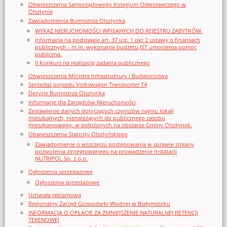
Obwieszczenia Samorządowego Kolegium Odwoławczego w
Olsztynie
Zawiadomienia Burmistrza Olsztynka
WYKAZ NIERUCHOMOŚCI WPISANYCH DO REJESTRU ZABYTKÓW.
Informacja na podstawie art. 37 ust. 1 pkt 2 ustawy o finansach
publicznych - m.in. wykonanie budżetu JST umorzenia pomoc
publiczna.
II Konkurs na realizację zadania publicznego
Obwieszczenia Ministra Infrastruktury i Budwonictwa
Sprzedaż pojazdu Volkswagen Transporter T4
Decyzje Burmistrza Olsztynka
Informacje dla Zarządców Nieruchomości
Zestawienie danych dotyczących czynszów najmu lokali
mieszkalnych, nienależących do publicznego zasobu
mieszkaniowego, w położonych na obszarze Gminy Olsztynek.
Obwieszczenia Starosty Olsztyńskiego
Zawiadomienie o wszczęciu postępowania w sprawie zmiany
pozwolenia zintegrowanego na prowadzenie instalacji
NUTRIPOL Sp. z o.o.
Ogłoszenia sprzedażowe
Ogłoszenia sprzedażowe
Uchwała reklamowa
Regionalny Zarząd Gospodarki Wodnej w Białymstoku
INFORMACJA O OPŁACIE ZA ZMNIEJSZENIE NATURALNEJ RETENCJI
TERENOWEJ