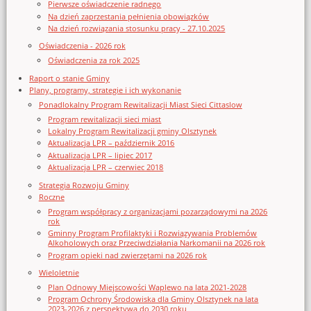
Pierwsze oświadczenie radnego
Na dzień zaprzestania pełnienia obowiązków
Na dzień rozwiązania stosunku pracy - 27.10.2025
Oświadczenia - 2026 rok
Oświadczenia za rok 2025
Raport o stanie Gminy
Plany, programy, strategie i ich wykonanie
Ponadlokalny Program Rewitalizacji Miast Sieci Cittaslow
Program rewitalizacji sieci miast
Lokalny Program Rewitalizacji gminy Olsztynek
Aktualizacja LPR – październik 2016
Aktualizacja LPR – lipiec 2017
Aktualizacja LPR – czerwiec 2018
Strategia Rozwoju Gminy
Roczne
Program współpracy z organizacjami pozarządowymi na 2026
rok
Gminny Program Profilaktyki i Rozwiązywania Problemów
Alkoholowych oraz Przeciwdziałania Narkomanii na 2026 rok
Program opieki nad zwierzętami na 2026 rok
Wieloletnie
Plan Odnowy Miejscowości Waplewo na lata 2021-2028
Program Ochrony Środowiska dla Gminy Olsztynek na lata
2023-2026 z perspektywą do 2030 roku