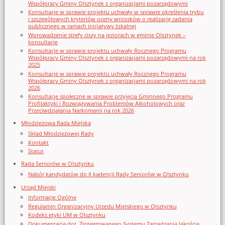
Współpracy Gminy Olsztynek z organizacjami pozarządowymi
Konsultacje w sprawie projektu uchwały w sprawie określenia trybu
i szczegółowych kryteriów oceny wniosków o realizację zadania
publicznego w ramach inicjatywy lokalnej
Wprowadzenie strefy ciszy na jeziorach w gminie Olsztynek –
konsultacje
Konsultacje w sprawie projektu uchwały Rocznego Programu
Współpracy Gminy Olsztynek z organizacjami pozarządowymi na rok
2025
Konsultacje w sprawie projektu uchwały Rocznego Programu
Współpracy Gminy Olsztynek z organizacjami pozarządowymi na rok
2026
Konsultacje społeczne w sprawie przyjęcia Gminnego Programu
Profilaktyki i Rozwiązywania Problemów Alkoholowych oraz
Przeciwdziałania Narkomanii na rok 2026
Młodzieżowa Rada Miejska
Skład Młodzieżowej Rady
Kontakt
Statut
Rada Seniorów w Olsztynku
Nabór kandydatów do II kadencji Rady Seniorów w Olsztynku
Urząd Miejski
Informacje Ogólne
Regulamin Organizacyjny Urzedu Miejskiego w Olsztynku
Kodeks etyki UM w Olsztynku
Dokumentacja dot. Zintegrowanego Systemu Zarządzania Jakością