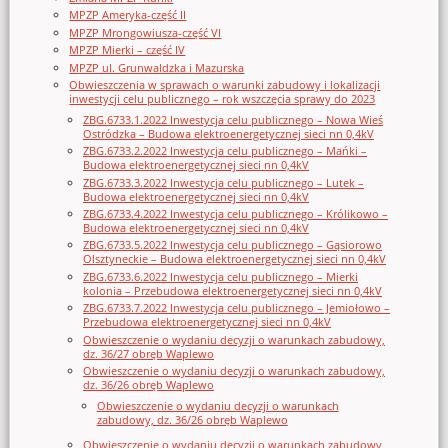
MPZP Ameryka-część II
MPZP Mrongowiusza-część VI
MPZP Mierki – część IV
MPZP ul. Grunwaldzka i Mazurska
Obwieszczenia w sprawach o warunki zabudowy i lokalizacji
inwestycji celu publicznego – rok wszczęcia sprawy do 2023
ZBG.6733.1.2022 Inwestycja celu publicznego – Nowa Wieś
Ostródzka – Budowa elektroenergetycznej sieci nn 0,4kV
ZBG.6733.2.2022 Inwestycja celu publicznego – Mańki –
Budowa elektroenergetycznej sieci nn 0,4kV
ZBG.6733.3.2022 Inwestycja celu publicznego – Lutek –
Budowa elektroenergetycznej sieci nn 0,4kV
ZBG.6733.4.2022 Inwestycja celu publicznego – Królikowo –
Budowa elektroenergetycznej sieci nn 0,4kV
ZBG.6733.5.2022 Inwestycja celu publicznego – Gąsiorowo
Olsztyneckie – Budowa elektroenergetycznej sieci nn 0,4kV
ZBG.6733.6.2022 Inwestycja celu publicznego – Mierki
kolonia – Przebudowa elektroenergetycznej sieci nn 0,4kV
ZBG.6733.7.2022 Inwestycja celu publicznego – Jemiołowo –
Przebudowa elektroenergetycznej sieci nn 0,4kV
Obwieszczenie o wydaniu decyzji o warunkach zabudowy,
dz. 36/27 obręb Waplewo
Obwieszczenie o wydaniu decyzji o warunkach zabudowy,
dz. 36/26 obręb Waplewo
Obwieszczenie o wydaniu decyzji o warunkach
zabudowy, dz. 36/26 obręb Waplewo
Obwieszczenie o wydaniu decyzji o warunkach zabudowy,