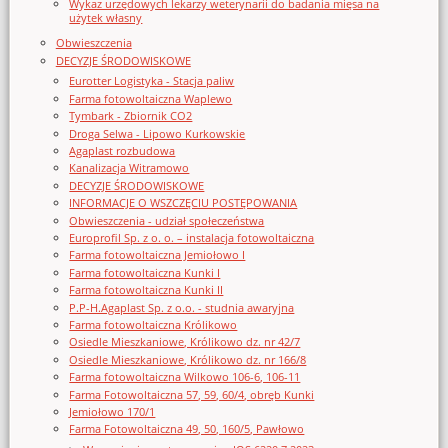
Wykaz urzędowych lekarzy weterynarii do badania mięsa na
użytek własny
Obwieszczenia
DECYZJE ŚRODOWISKOWE
Eurotter Logistyka - Stacja paliw
Farma fotowoltaiczna Waplewo
Tymbark - Zbiornik CO2
Droga Selwa - Lipowo Kurkowskie
Agaplast rozbudowa
Kanalizacja Witramowo
DECYZJE ŚRODOWISKOWE
INFORMACJE O WSZCZĘCIU POSTĘPOWANIA
Obwieszczenia - udział społeczeństwa
Europrofil Sp. z o. o. – instalacja fotowoltaiczna
Farma fotowoltaiczna Jemiołowo I
Farma fotowoltaiczna Kunki I
Farma fotowoltaiczna Kunki II
P.P-H.Agaplast Sp. z o.o. - studnia awaryjna
Farma fotowoltaiczna Królikowo
Osiedle Mieszkaniowe, Królikowo dz. nr 42/7
Osiedle Mieszkaniowe, Królikowo dz. nr 166/8
Farma fotowoltaiczna Wilkowo 106-6, 106-11
Farma Fotowoltaiczna 57, 59, 60/4, obręb Kunki
Jemiołowo 170/1
Farma Fotowoltaiczna 49, 50, 160/5, Pawłowo