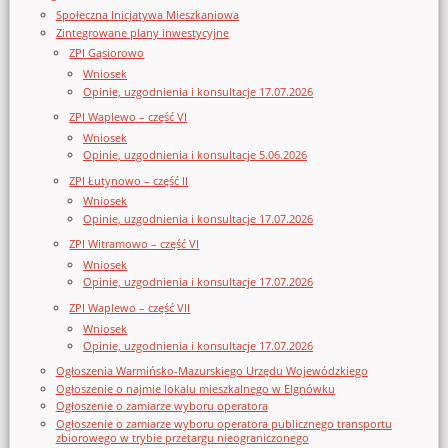
Społeczna Inicjatywa Mieszkaniowa
Zintegrowane plany inwestycyjne
ZPI Gąsiorowo
Wniosek
Opinie, uzgodnienia i konsultacje 17.07.2026
ZPI Waplewo – część VI
Wniosek
Opinie, uzgodnienia i konsultacje 5.06.2026
ZPI Łutynowo – część II
Wniosek
Opinie, uzgodnienia i konsultacje 17.07.2026
ZPI Witramowo – część VI
Wniosek
Opinie, uzgodnienia i konsultacje 17.07.2026
ZPI Waplewo – część VII
Wniosek
Opinie, uzgodnienia i konsultacje 17.07.2026
Ogłoszenia Warmińsko-Mazurskiego Urzędu Wojewódzkiego
Ogłoszenie o najmie lokalu mieszkalnego w Elgnówku
Ogłoszenie o zamiarze wyboru operatora
Ogłoszenie o zamiarze wyboru operatora publicznego transportu
zbiorowego w trybie przetargu nieograniczonego