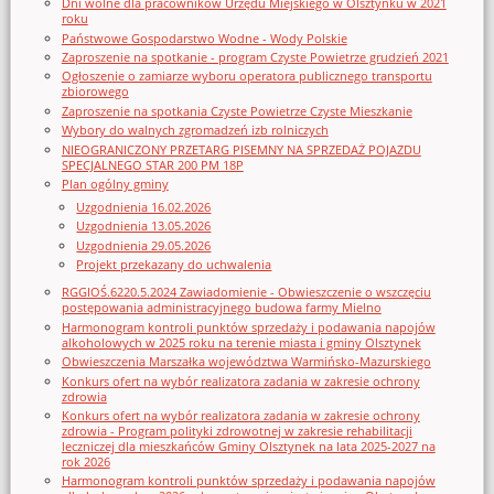
Dni wolne dla pracowników Urzędu Miejskiego w Olsztynku w 2021
roku
Państwowe Gospodarstwo Wodne - Wody Polskie
Zaproszenie na spotkanie - program Czyste Powietrze grudzień 2021
Ogłoszenie o zamiarze wyboru operatora publicznego transportu
zbiorowego
Zaproszenie na spotkania Czyste Powietrze Czyste Mieszkanie
Wybory do walnych zgromadzeń izb rolniczych
NIEOGRANICZONY PRZETARG PISEMNY NA SPRZEDAŻ POJAZDU
SPECJALNEGO STAR 200 PM 18P
Plan ogólny gminy
Uzgodnienia 16.02.2026
Uzgodnienia 13.05.2026
Uzgodnienia 29.05.2026
Projekt przekazany do uchwalenia
RGGIOŚ.6220.5.2024 Zawiadomienie - Obwieszczenie o wszczęciu
postępowania administracyjnego budowa farmy Mielno
Harmonogram kontroli punktów sprzedaży i podawania napojów
alkoholowych w 2025 roku na terenie miasta i gminy Olsztynek
Obwieszczenia Marszałka województwa Warmińsko-Mazurskiego
Konkurs ofert na wybór realizatora zadania w zakresie ochrony
zdrowia
Konkurs ofert na wybór realizatora zadania w zakresie ochrony
zdrowia - Program polityki zdrowotnej w zakresie rehabilitacji
leczniczej dla mieszkańców Gminy Olsztynek na lata 2025-2027 na
rok 2026
Harmonogram kontroli punktów sprzedaży i podawania napojów