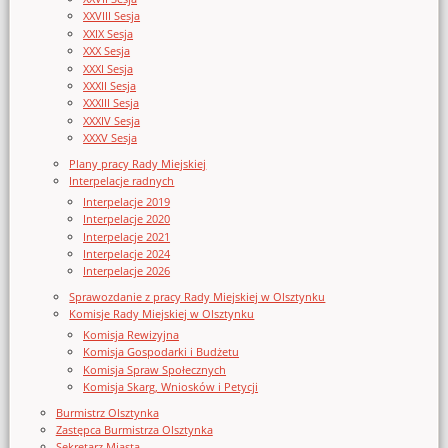
XXVIII Sesja
XXIX Sesja
XXX Sesja
XXXI Sesja
XXXII Sesja
XXXIII Sesja
XXXIV Sesja
XXXV Sesja
Plany pracy Rady Miejskiej
Interpelacje radnych
Interpelacje 2019
Interpelacje 2020
Interpelacje 2021
Interpelacje 2024
Interpelacje 2026
Sprawozdanie z pracy Rady Miejskiej w Olsztynku
Komisje Rady Miejskiej w Olsztynku
Komisja Rewizyjna
Komisja Gospodarki i Budżetu
Komisja Spraw Społecznych
Komisja Skarg, Wniosków i Petycji
Burmistrz Olsztynka
Zastępca Burmistrza Olsztynka
Sekretarz Miasta