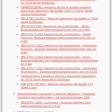
dz. 73/10 obręb Królikowo
OBWIESZCZENIE o wydaniu decyzji w sprawie wydania
warunków zabudowy dla działek 124/15 i 124/16, obręb
Lipowo Kurkowskie
ZBG.6730.129.2021 – Warunki zabudowy dla działki nr 73/24
obręb Królikowo
ZBG.6733.9.2022 Inwestycja celu publicznego – Ząbie –
Budowa kablowej elektroenergetycznej sieci nn 0,4kV
ZBG.6733.10.2022 Inwestycja celu publicznego – Mierki
(kolonia)– Budowa kablowej elektroenergetycznej sieci nn
0,4kV
ZBG.6733.11.2022 Inwestycja celu publicznego – Jemiołowo
(kolonia) – Budowa kablowej elektroenergetycznej sieci nn
0,4kV
ZBG.6733.13.2022 Inwestycja celu publicznego – Kurki –
Budowa kablowej sieci elektroenergetycznej oświetleniowej
nn 0,4kV
ZBG.6733.17.2022 Inwestycja celu publicznego – Gąsiorowo
Olsztyneckie – Budowa elektroenergetycznej sieci nn 0,4 kV
Obwieszczenie o wydaniu decyzji o warunkach zabudowy,
dz. 41/10 obręb Nowa Wieś Ostródzka
GNP.6730.185.2023 - Warunki zabudowy dla działki 1/13
obręb Lutek
Obwieszczenia w sprawach o warunki zabudowy i lokalizacji
inwestycji celu publicznego – rok wszczęcia sprawy 2024
ZBG.6733.1.2024 – Łutynowo – Budowa kablowej sieci
elektroenergetycznej nn 0,4 kV