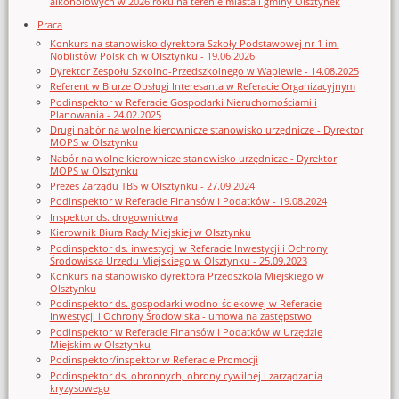
alkoholowych w 2026 roku na terenie miasta i gminy Olsztynek
Praca
Konkurs na stanowisko dyrektora Szkoły Podstawowej nr 1 im.
Noblistów Polskich w Olsztynku - 19.06.2026
Dyrektor Zespołu Szkolno-Przedszkolnego w Waplewie - 14.08.2025
Referent w Biurze Obsługi Interesanta w Referacie Organizacyjnym
Podinspektor w Referacie Gospodarki Nieruchomościami i
Planowania - 24.02.2025
Drugi nabór na wolne kierownicze stanowisko urzędnicze - Dyrektor
MOPS w Olsztynku
Nabór na wolne kierownicze stanowisko urzędnicze - Dyrektor
MOPS w Olsztynku
Prezes Zarządu TBS w Olsztynku - 27.09.2024
Podinspektor w Referacie Finansów i Podatków - 19.08.2024
Inspektor ds. drogownictwa
Kierownik Biura Rady Miejskiej w Olsztynku
Podinspektor ds. inwestycji w Referacie Inwestycji i Ochrony
Środowiska Urzędu Miejskiego w Olsztynku - 25.09.2023
Konkurs na stanowisko dyrektora Przedszkola Miejskiego w
Olsztynku
Podinspektor ds. gospodarki wodno-ściekowej w Referacie
Inwestycji i Ochrony Środowiska - umowa na zastępstwo
Podinspektor w Referacie Finansów i Podatków w Urzędzie
Miejskim w Olsztynku
Podinspektor/inspektor w Referacie Promocji
Podinspektor ds. obronnych, obrony cywilnej i zarządzania
kryzysowego