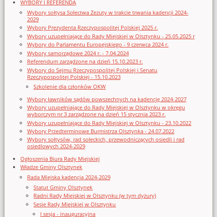
WYBORY I REFERENDA
Wybory sołtysa Sołectwa Zezuty w trakcie trwania kadencji 2024-
2029
Wybory Prezydenta Rzeczypospolitej Polskiej 2025 r.
Wybory uzupełniające do Rady Miejskiej w Olsztynku - 25.05.2025 r
Wybory do Parlamentu Europejskiego - 9 czerwca 2024 r.
Wybory samorządowe 2024 r. - 7.04.2024
Referendum zarządzone na dzień 15.10.2023 r.
Wybory do Sejmu Rzeczypospolitej Polskiej i Senatu
Rzeczypospolitej Polskiej - 15.10.2023
Szkolenie dla członków OKW
Wybory ławników sądów powszechnych na kadencję 2024-2027
Wybory uzupełniające do Rady Miejskiej w Olsztynku w okręgu
wyborczym nr 3 zarządzone na dzień 15 stycznia 2023 r.
Wybory uzupełniające do Rady Miejskiej w Olsztynku - 23.10.2022
Wybory Przedterminowe Burmistrza Olsztynka - 24.07.2022
Wybory sołtysów, rad sołeckich, przewodniczących osiedli i rad
osiedlowych 2024-2029
Ogłoszenia Biura Rady Miejskiej
Władze Gminy Olsztynek
Rada Miejska kadencja 2024-2029
Statut Gminy Olsztynek
Radni Rady Miejskiej w Olsztynku (w tym dyżury)
Sesje Rady Miejskiej w Olsztynku
I sesja - inauguracyjna