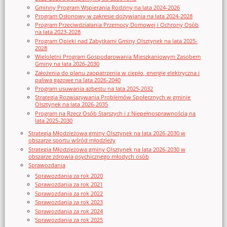
Gminny Program Wspierania Rodziny na lata 2024-2026
Program Osłonowy w zakresie dożywiania na lata 2024-2028
Program Przeciwdziałania Przemocy Domowej i Ochrony Osób
na lata 2023-2028
Program Opieki nad Zabytkami Gminy Olsztynek na lata 2025-
2028
Wieloletni Program Gospodarowania Mieszkaniowym Zasobem
Gminy na lata 2026-2030
Założenia do planu zaopatrzenia w ciepło, energię elektryczna i
paliwa gazowe na lata 2026-2040
Program usuwania azbestu na lata 2025-2032
Strategia Rozwiązywania Problemów Społecznych w gminie
Olsztynek na lata 2026-2035
Program na Rzecz Osób Starszych i z Niepełnosprawnością na
lata 2025-2030
Strategia Młodzieżowa gminy Olsztynek na lata 2026-2030 w
obszarze sportu wśród młodzieży
Strategia Młodzieżowa gminy Olsztynek na lata 2026-2030 w
obszarze zdrowia psychicznego młodych osób
Sprawozdania
Sprawozdania za rok 2020
Sprawozdania za rok 2021
Sprawozdania za rok 2022
Sprawozdania za rok 2023
Sprawozdania za rok 2024
Sprawozdania za rok 2025