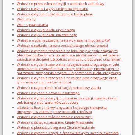
Wniosek o przeniesienie decyzji o warunkach zabudowy
Wniosek o wypis i wyrys z miejscowego planu
Wniosek o wydanie zaświadczenia o braku planu
Wzor_oferty
Wzor_sprawozdania
Wniosek o wykup lokalu użytkowego
Wniosek o wykup lokalu mieszkalnego
Wnisek o wydanie zezwolenia na wykreślenie hipoteki z KW
Wniosek o nadanie numeru porządkowego nieruchomości
Wniosek o wydanie zezwolenia na lokalizację w pasie drogowym
obiektów budowlanych lub urządzeń niezwiązanych z potrzebami
zarządzania drogami lub potrzebami ruchu drogowego oraz reklam
Wniosek o wydanie zezwolenia na zajęcie pasa drogowego w celu
umieszczenia urządzeń infrastruktury technicznej niezwiązanych z
potrzebami zarządzania drogami lub potrzebami ruchu drogowego
Wniosek o wydanie zezwolenia na zajęcie pasa drogowego drogi
gminnej w celu prowadzenia robót
Wniosek o uzgodnienie lokalizacji/przebudowy zjazdu
Wniosek o wydanie dowodu osobistego
Wniosek o wydanie decyzji o ustalenie lokalizacji inwestycji celu
publicznego albo warunków zabudowy
Udzielenia licencji na wykonywanie krajowego transportu
drogowego w zakresie przewozu osób taksówką
Wniosek o wydanie zaświadczenia o rewitalizacji
Wniosek o dotację z programu Ciepłe Mieszkanie
Wniosek o płatność z programu Ciepłe Mieszkanie
Wniosek o wydanie decyzji o środowiskowych uwarunkowaniach