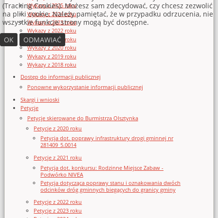
(Tracking Cookies). Możesz sam zdecydować, czy chcesz zezwolić
Wykazy z 2025 roku
na pliki cookie. Należy pamiętać, że w przypadku odrzucenia, nie
Wykazy z 2024 roku
wszystkie funkcje strony mogą być dostępne.
Wykazy z 2023 roku
Wykazy z 2022 roku
OK
ODMAWIAĆ
Wykazy z 2021 roku
Wykazy z 2020 roku
Wykazy z 2019 roku
Wykazy z 2018 roku
Dostęp do informacji publicznej
Ponowne wykorzystanie informacji publicznej
Skargi i wnioski
Petycje
Petycje skierowane do Burmistrza Olsztynka
Petycje z 2020 roku
Petycja dot. poprawy infrastruktury drogi gminnej nr
281409_5.0014
Petycje z 2021 roku
Petycja dot. konkursu: Rodzinne Miejsce Zabaw -
Podwórko NIVEA
Petycja dotycząca poprawy stanu i oznakowania dwóch
odcinków dróg gminnych biegących do granicy gminy
Petycje z 2022 roku
Petycje z 2023 roku