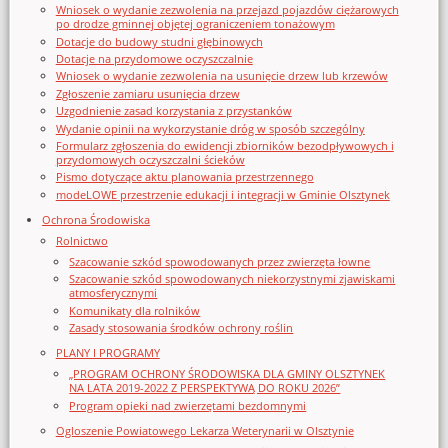
Wniosek o wydanie zezwolenia na przejazd pojazdów ciężarowych
po drodze gminnej objętej ograniczeniem tonażowym
Dotacje do budowy studni głębinowych
Dotacje na przydomowe oczyszczalnie
Wniosek o wydanie zezwolenia na usunięcie drzew lub krzewów
Zgłoszenie zamiaru usunięcia drzew
Uzgodnienie zasad korzystania z przystanków
Wydanie opinii na wykorzystanie dróg w sposób szczególny
Formularz zgłoszenia do ewidencji zbiorników bezodpływowych i
przydomowych oczyszczalni ścieków
Pismo dotyczące aktu planowania przestrzennego
modeLOWE przestrzenie edukacji i integracji w Gminie Olsztynek
Ochrona Środowiska
Rolnictwo
Szacowanie szkód spowodowanych przez zwierzęta łowne
Szacowanie szkód spowodowanych niekorzystnymi zjawiskami
atmosferycznymi
Komunikaty dla rolników
Zasady stosowania środków ochrony roślin
PLANY I PROGRAMY
„PROGRAM OCHRONY ŚRODOWISKA DLA GMINY OLSZTYNEK
NA LATA 2019-2022 Z PERSPEKTYWĄ DO ROKU 2026”
Program opieki nad zwierzętami bezdomnymi
Ogloszenie Powiatowego Lekarza Weterynarii w Olsztynie