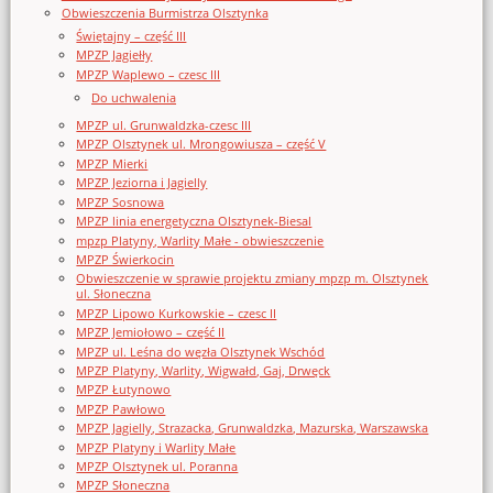
Obwieszczenia Burmistrza Olsztynka
Świętajny – część III
MPZP Jagiełły
MPZP Waplewo – czesc III
Do uchwalenia
MPZP ul. Grunwaldzka-czesc III
MPZP Olsztynek ul. Mrongowiusza – część V
MPZP Mierki
MPZP Jeziorna i Jagielly
MPZP Sosnowa
MPZP linia energetyczna Olsztynek-Biesal
mpzp Platyny, Warlity Małe - obwieszczenie
MPZP Świerkocin
Obwieszczenie w sprawie projektu zmiany mpzp m. Olsztynek
ul. Słoneczna
MPZP Lipowo Kurkowskie – czesc II
MPZP Jemiołowo – część II
MPZP ul. Leśna do węzła Olsztynek Wschód
MPZP Platyny, Warlity, Wigwałd, Gaj, Drwęck
MPZP Łutynowo
MPZP Pawłowo
MPZP Jagielly, Strazacka, Grunwaldzka, Mazurska, Warszawska
MPZP Platyny i Warlity Małe
MPZP Olsztynek ul. Poranna
MPZP Słoneczna