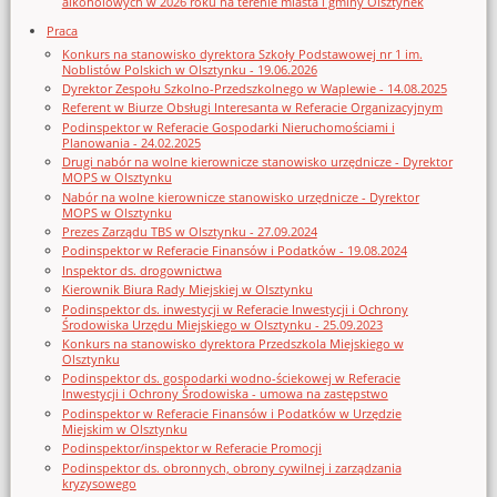
alkoholowych w 2026 roku na terenie miasta i gminy Olsztynek
Praca
Konkurs na stanowisko dyrektora Szkoły Podstawowej nr 1 im.
Noblistów Polskich w Olsztynku - 19.06.2026
Dyrektor Zespołu Szkolno-Przedszkolnego w Waplewie - 14.08.2025
Referent w Biurze Obsługi Interesanta w Referacie Organizacyjnym
Podinspektor w Referacie Gospodarki Nieruchomościami i
Planowania - 24.02.2025
Drugi nabór na wolne kierownicze stanowisko urzędnicze - Dyrektor
MOPS w Olsztynku
Nabór na wolne kierownicze stanowisko urzędnicze - Dyrektor
MOPS w Olsztynku
Prezes Zarządu TBS w Olsztynku - 27.09.2024
Podinspektor w Referacie Finansów i Podatków - 19.08.2024
Inspektor ds. drogownictwa
Kierownik Biura Rady Miejskiej w Olsztynku
Podinspektor ds. inwestycji w Referacie Inwestycji i Ochrony
Środowiska Urzędu Miejskiego w Olsztynku - 25.09.2023
Konkurs na stanowisko dyrektora Przedszkola Miejskiego w
Olsztynku
Podinspektor ds. gospodarki wodno-ściekowej w Referacie
Inwestycji i Ochrony Środowiska - umowa na zastępstwo
Podinspektor w Referacie Finansów i Podatków w Urzędzie
Miejskim w Olsztynku
Podinspektor/inspektor w Referacie Promocji
Podinspektor ds. obronnych, obrony cywilnej i zarządzania
kryzysowego