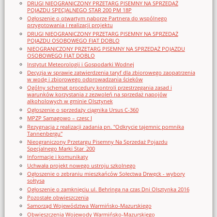
DRUGI NIEOGRANICZONY PRZETARG PISEMNY NA SPRZEDAŻ
POJAZDU SPECJALNEGO STAR 200 PM 18P
Ogłoszenie o otwartym naborze Partnera do wspólnego
przygotowania i realizacji projektu
DRUGI NIEOGRANICZONY PRZETARG PISEMNY NA SPRZEDAŻ
POJAZDU OSOBOWEGO FIAT DOBLO
NIEOGRANICZONY PRZETARG PISEMNY NA SPRZEDAŻ POJAZDU
OSOBOWEGO FIAT DOBLO
Instytut Meteorologii i Gospodarki Wodnej
Decyzja w sprawie zatwierdzenia taryf dla zbiorowego zaopatrzenia
w wodę i zbiorowego odprowadzania ścieków
Ogólny schemat procedury kontroli przestrzegania zasad i
warunków korzystania z zezwoleń na sprzedaż napojów
alkoholowych w gminie Olsztynek
Ogłoszenie o sprzedaży ciągnika Ursus C-360
MPZP Samagowo – czesc I
Rezygnacja z realizacji zadania pn. "Odkrycie tajemnic pomnika
Tannenbergu"
Nieograniczony Przetargu Pisemny Na Sprzedaż Pojazdu
Specjalnego Marki Star_200
Informacje i komunikaty
Uchwała projekt nowego ustroju szkolnego
Ogłoszenie o zebraniu mieszkańców Sołectwa Drwęck - wybory
sołtysa
Ogłoszenie o zamknięciu ul. Behringa na czas Dni Olsztynka 2016
Pozostałe obwieszczenia
Samorząd Województwa Warmińsko-Mazurskiego
Obwieszczenia Wojewody Warmińsko-Mazurskiego