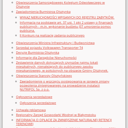
Obwieszczenia Samorządowego Kolegium Odwoławczego w
Olsztynie
Zawiadomienia Burmistrza Olsztynka
WYKAZ NIERUCHOMOŚCI WPISANYCH DO REJESTRU ZABYTKÓW.
Informacja na podstawie art. 37 ust. 1 pkt 2 ustawy o finansach
publicznych - m.in. wykonanie budżetu JST umorzenia pomoc
publiczna.
II Konkurs na realizację zadania publicznego
Obwieszczenia Ministra Infrastruktury i Budwonictwa
Sprzedaż pojazdu Volkswagen Transporter T4
Decyzje Burmistrza Olsztynka
Informacje dla Zarządców Nieruchomości
Zestawienie danych dotyczących czynszów najmu lokali
mieszkalnych, nienależących do publicznego zasobu
mieszkaniowego, w położonych na obszarze Gminy Olsztynek.
Obwieszczenia Starosty Olsztyńskiego
Zawiadomienie o wszczęciu postępowania w sprawie zmiany
pozwolenia zintegrowanego na prowadzenie instalacji
NUTRIPOL Sp. z o.o.
Ogłoszenia sprzedażowe
Ogłoszenia sprzedażowe
Uchwała reklamowa
Regionalny Zarząd Gospodarki Wodnej w Białymstoku
INFORMACJA O OPŁACIE ZA ZMNIEJSZENIE NATURALNEJ RETENCJI
TERENOWEJ