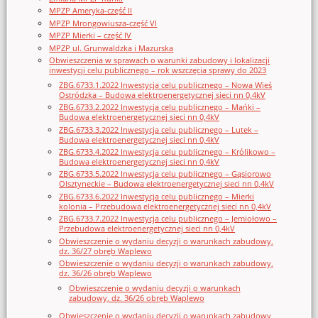
MPZP Ameryka-część II
MPZP Mrongowiusza-część VI
MPZP Mierki – część IV
MPZP ul. Grunwaldzka i Mazurska
Obwieszczenia w sprawach o warunki zabudowy i lokalizacji
inwestycji celu publicznego – rok wszczęcia sprawy do 2023
ZBG.6733.1.2022 Inwestycja celu publicznego – Nowa Wieś
Ostródzka – Budowa elektroenergetycznej sieci nn 0,4kV
ZBG.6733.2.2022 Inwestycja celu publicznego – Mańki –
Budowa elektroenergetycznej sieci nn 0,4kV
ZBG.6733.3.2022 Inwestycja celu publicznego – Lutek –
Budowa elektroenergetycznej sieci nn 0,4kV
ZBG.6733.4.2022 Inwestycja celu publicznego – Królikowo –
Budowa elektroenergetycznej sieci nn 0,4kV
ZBG.6733.5.2022 Inwestycja celu publicznego – Gąsiorowo
Olsztyneckie – Budowa elektroenergetycznej sieci nn 0,4kV
ZBG.6733.6.2022 Inwestycja celu publicznego – Mierki
kolonia – Przebudowa elektroenergetycznej sieci nn 0,4kV
ZBG.6733.7.2022 Inwestycja celu publicznego – Jemiołowo –
Przebudowa elektroenergetycznej sieci nn 0,4kV
Obwieszczenie o wydaniu decyzji o warunkach zabudowy,
dz. 36/27 obręb Waplewo
Obwieszczenie o wydaniu decyzji o warunkach zabudowy,
dz. 36/26 obręb Waplewo
Obwieszczenie o wydaniu decyzji o warunkach
zabudowy, dz. 36/26 obręb Waplewo
Obwieszczenie o wydaniu decyzji o warunkach zabudowy,