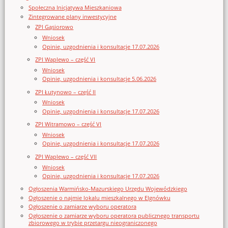
Społeczna Inicjatywa Mieszkaniowa
Zintegrowane plany inwestycyjne
ZPI Gąsiorowo
Wniosek
Opinie, uzgodnienia i konsultacje 17.07.2026
ZPI Waplewo – część VI
Wniosek
Opinie, uzgodnienia i konsultacje 5.06.2026
ZPI Łutynowo – część II
Wniosek
Opinie, uzgodnienia i konsultacje 17.07.2026
ZPI Witramowo – część VI
Wniosek
Opinie, uzgodnienia i konsultacje 17.07.2026
ZPI Waplewo – część VII
Wniosek
Opinie, uzgodnienia i konsultacje 17.07.2026
Ogłoszenia Warmińsko-Mazurskiego Urzędu Wojewódzkiego
Ogłoszenie o najmie lokalu mieszkalnego w Elgnówku
Ogłoszenie o zamiarze wyboru operatora
Ogłoszenie o zamiarze wyboru operatora publicznego transportu
zbiorowego w trybie przetargu nieograniczonego