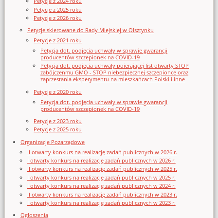
Petycje z 2024 roku
Petycje z 2025 roku
Petycje z 2026 roku
Petycje skierowane do Rady Miejskiej w Olsztynku
Petycje z 2021 roku
Petycja dot. podjęcia uchwały w sprawie gwarancji
producentów szczepionek na COVID-19
Petycja dot. podjęcia uchwały poierającej list otwarty STOP
zabójczenmu GMO - STOP niebezpiecznej szczepionce oraz
zaprzestania eksperymentu na mieszkańcach Polski i inne
Petycje z 2020 roku
Petycja dot. podjęcia uchwały w sprawie gwarancji
producentów szczepionek na COVID-19
Petycje z 2023 roku
Petycje z 2025 roku
Organizacje Pozarządowe
II otwarty konkurs na realizację zadań publicznych w 2026 r.
I otwarty konkurs na realizację zadań publicznych w 2026 r.
II otwarty konkurs na realizację zadań publicznych w 2025 r.
I otwarty konkurs na realizację zadań publicznych w 2025 r.
I otwarty konkurs na realizację zadań publicznych w 2024 r.
II otwarty konkurs na realizację zadań publicznych w 2023 r.
I otwarty konkurs na realizację zadań publicznych w 2023 r.
Ogłoszenia