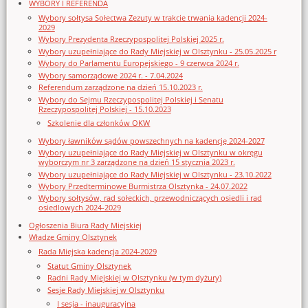
WYBORY I REFERENDA
Wybory sołtysa Sołectwa Zezuty w trakcie trwania kadencji 2024-
2029
Wybory Prezydenta Rzeczypospolitej Polskiej 2025 r.
Wybory uzupełniające do Rady Miejskiej w Olsztynku - 25.05.2025 r
Wybory do Parlamentu Europejskiego - 9 czerwca 2024 r.
Wybory samorządowe 2024 r. - 7.04.2024
Referendum zarządzone na dzień 15.10.2023 r.
Wybory do Sejmu Rzeczypospolitej Polskiej i Senatu
Rzeczypospolitej Polskiej - 15.10.2023
Szkolenie dla członków OKW
Wybory ławników sądów powszechnych na kadencję 2024-2027
Wybory uzupełniające do Rady Miejskiej w Olsztynku w okręgu
wyborczym nr 3 zarządzone na dzień 15 stycznia 2023 r.
Wybory uzupełniające do Rady Miejskiej w Olsztynku - 23.10.2022
Wybory Przedterminowe Burmistrza Olsztynka - 24.07.2022
Wybory sołtysów, rad sołeckich, przewodniczących osiedli i rad
osiedlowych 2024-2029
Ogłoszenia Biura Rady Miejskiej
Władze Gminy Olsztynek
Rada Miejska kadencja 2024-2029
Statut Gminy Olsztynek
Radni Rady Miejskiej w Olsztynku (w tym dyżury)
Sesje Rady Miejskiej w Olsztynku
I sesja - inauguracyjna