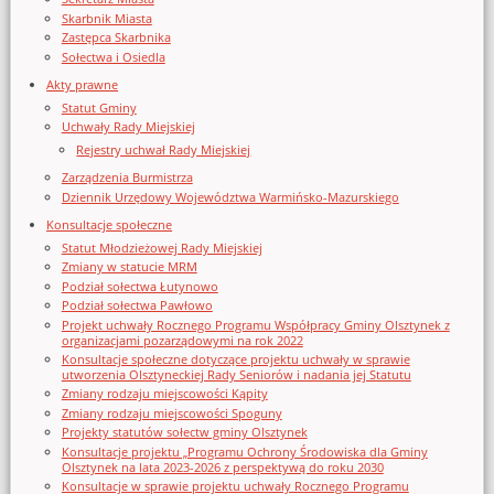
Skarbnik Miasta
Zastępca Skarbnika
Sołectwa i Osiedla
Akty prawne
Statut Gminy
Uchwały Rady Miejskiej
Rejestry uchwał Rady Miejskiej
Zarządzenia Burmistrza
Dziennik Urzędowy Województwa Warmińsko-Mazurskiego
Konsultacje społeczne
Statut Młodzieżowej Rady Miejskiej
Zmiany w statucie MRM
Podział sołectwa Łutynowo
Podział sołectwa Pawłowo
Projekt uchwały Rocznego Programu Współpracy Gminy Olsztynek z
organizacjami pozarządowymi na rok 2022
Konsultacje społeczne dotyczące projektu uchwały w sprawie
utworzenia Olsztyneckiej Rady Seniorów i nadania jej Statutu
Zmiany rodzaju miejscowości Kąpity
Zmiany rodzaju miejscowości Spoguny
Projekty statutów sołectw gminy Olsztynek
Konsultacje projektu „Programu Ochrony Środowiska dla Gminy
Olsztynek na lata 2023-2026 z perspektywą do roku 2030
Konsultacje w sprawie projektu uchwały Rocznego Programu