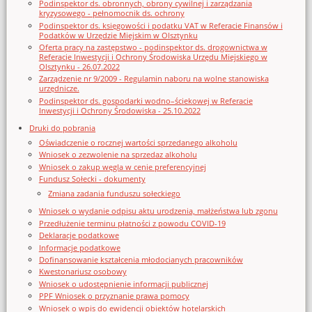
Podinspektor ds. obronnych, obrony cywilnej i zarządzania
kryzysowego - pełnomocnik ds. ochrony
Podinspektor ds. księgowości i podatku VAT w Referacie Finansów i
Podatków w Urzędzie Miejskim w Olsztynku
Oferta pracy na zastępstwo - podinspektor ds. drogownictwa w
Referacie Inwestycji i Ochrony Środowiska Urzędu Miejskiego w
Olsztynku - 26.07.2022
Zarządzenie nr 9/2009 - Regulamin naboru na wolne stanowiska
urzędnicze.
Podinspektor ds. gospodarki wodno–ściekowej w Referacie
Inwestycji i Ochrony Środowiska - 25.10.2022
Druki do pobrania
Oświadczenie o rocznej wartości sprzedanego alkoholu
Wniosek o zezwolenie na sprzedaz alkoholu
Wniosek o zakup węgla w cenie preferencyjnej
Fundusz Sołecki - dokumenty
Zmiana zadania funduszu sołeckiego
Wniosek o wydanie odpisu aktu urodzenia, małżeństwa lub zgonu
Przedłużenie terminu płatności z powodu COVID-19
Deklaracje podatkowe
Informacje podatkowe
Dofinansowanie kształcenia młodocianych pracowników
Kwestonariusz osobowy
Wniosek o udostępnienie informacji publicznej
PPF Wniosek o przyznanie prawa pomocy
Wniosek o wpis do ewidencji obiektów hotelarskich