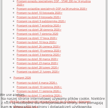
Przetarg pojazdu specjalnego OSP - STAR 200 na 14 grudnia
2020 r
Przetarg pojazdów specjalnych OSP na 04 grudnia 2020 r
Przetarg na dzień 10 listopada 2020 r
Przetarg na dzień 9 listopada 2020 r
Przetargi na dzień 9 października 2020 r
Przetargi na dzień 7 września 2020 r
Przetargi na dzień 28 sierpnia 2020 r
Przetargi na dzień 7 sierpnia 2020
Przetargi na dzień 17 lipca 2020 r
Przetarg na dzień 10 lipca 2020 r
Przetarg na dzień 26 czerwca 2020 r
Przetargi na dzień 19 czerwca 2020 r
Przetargi na dzień 3 kwietnia 2020 r
Przetarg na dzień 30 marca 2020 r
Przetarg na dzień 23 marca 2020 r
Przetarg na dzień 28 lutego 2020 r
Przetargi na dzień 21 lutego 2020 r
Przetargi 2026
Przetarg na dzień 6 marca 2026 r.
Przetargi na dzień 10 sierpnia 2026 r.
Przetarg na dzień 11 sierpnia 2026 r.
We use cookies
Przetarg na dzień 11 września 2026 r.
Na naszej stronie internetowej używamy plików cookie. Niektóre
Wykazy nieruchomości przeznaczonych do sprzedaży i dzierżawy
z nich są niezbędne dla funkcjonowania strony, inne pomagają
nam w ulepszaniu tej strony i doświadczeń użytkownika
Wykazy z 2026 roku