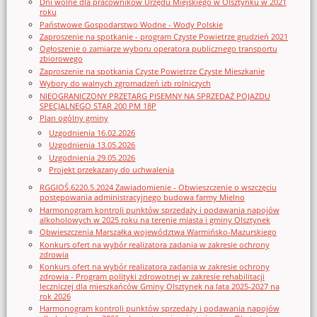
Dni wolne dla pracowników Urzędu Miejskiego w Olsztynku w 2021
roku
Państwowe Gospodarstwo Wodne - Wody Polskie
Zaproszenie na spotkanie - program Czyste Powietrze grudzień 2021
Ogłoszenie o zamiarze wyboru operatora publicznego transportu
zbiorowego
Zaproszenie na spotkania Czyste Powietrze Czyste Mieszkanie
Wybory do walnych zgromadzeń izb rolniczych
NIEOGRANICZONY PRZETARG PISEMNY NA SPRZEDAŻ POJAZDU
SPECJALNEGO STAR 200 PM 18P
Plan ogólny gminy
Uzgodnienia 16.02.2026
Uzgodnienia 13.05.2026
Uzgodnienia 29.05.2026
Projekt przekazany do uchwalenia
RGGIOŚ.6220.5.2024 Zawiadomienie - Obwieszczenie o wszczęciu
postępowania administracyjnego budowa farmy Mielno
Harmonogram kontroli punktów sprzedaży i podawania napojów
alkoholowych w 2025 roku na terenie miasta i gminy Olsztynek
Obwieszczenia Marszałka województwa Warmińsko-Mazurskiego
Konkurs ofert na wybór realizatora zadania w zakresie ochrony
zdrowia
Konkurs ofert na wybór realizatora zadania w zakresie ochrony
zdrowia - Program polityki zdrowotnej w zakresie rehabilitacji
leczniczej dla mieszkańców Gminy Olsztynek na lata 2025-2027 na
rok 2026
Harmonogram kontroli punktów sprzedaży i podawania napojów