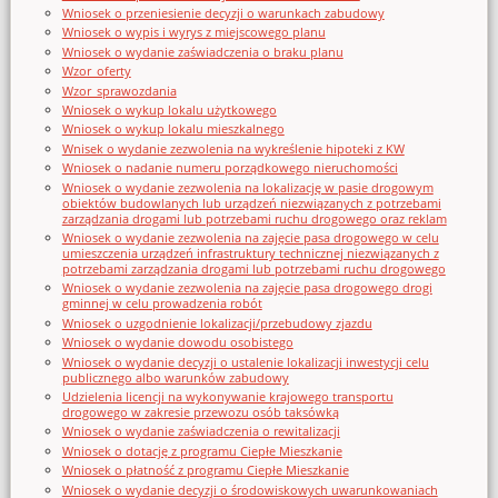
Wniosek o przeniesienie decyzji o warunkach zabudowy
Wniosek o wypis i wyrys z miejscowego planu
Wniosek o wydanie zaświadczenia o braku planu
Wzor_oferty
Wzor_sprawozdania
Wniosek o wykup lokalu użytkowego
Wniosek o wykup lokalu mieszkalnego
Wnisek o wydanie zezwolenia na wykreślenie hipoteki z KW
Wniosek o nadanie numeru porządkowego nieruchomości
Wniosek o wydanie zezwolenia na lokalizację w pasie drogowym
obiektów budowlanych lub urządzeń niezwiązanych z potrzebami
zarządzania drogami lub potrzebami ruchu drogowego oraz reklam
Wniosek o wydanie zezwolenia na zajęcie pasa drogowego w celu
umieszczenia urządzeń infrastruktury technicznej niezwiązanych z
potrzebami zarządzania drogami lub potrzebami ruchu drogowego
Wniosek o wydanie zezwolenia na zajęcie pasa drogowego drogi
gminnej w celu prowadzenia robót
Wniosek o uzgodnienie lokalizacji/przebudowy zjazdu
Wniosek o wydanie dowodu osobistego
Wniosek o wydanie decyzji o ustalenie lokalizacji inwestycji celu
publicznego albo warunków zabudowy
Udzielenia licencji na wykonywanie krajowego transportu
drogowego w zakresie przewozu osób taksówką
Wniosek o wydanie zaświadczenia o rewitalizacji
Wniosek o dotację z programu Ciepłe Mieszkanie
Wniosek o płatność z programu Ciepłe Mieszkanie
Wniosek o wydanie decyzji o środowiskowych uwarunkowaniach