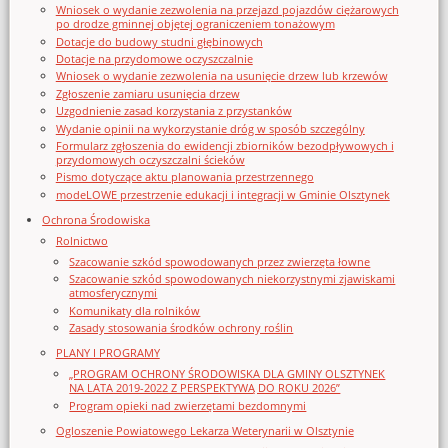
Wniosek o wydanie zezwolenia na przejazd pojazdów ciężarowych
po drodze gminnej objętej ograniczeniem tonażowym
Dotacje do budowy studni głębinowych
Dotacje na przydomowe oczyszczalnie
Wniosek o wydanie zezwolenia na usunięcie drzew lub krzewów
Zgłoszenie zamiaru usunięcia drzew
Uzgodnienie zasad korzystania z przystanków
Wydanie opinii na wykorzystanie dróg w sposób szczególny
Formularz zgłoszenia do ewidencji zbiorników bezodpływowych i
przydomowych oczyszczalni ścieków
Pismo dotyczące aktu planowania przestrzennego
modeLOWE przestrzenie edukacji i integracji w Gminie Olsztynek
Ochrona Środowiska
Rolnictwo
Szacowanie szkód spowodowanych przez zwierzęta łowne
Szacowanie szkód spowodowanych niekorzystnymi zjawiskami
atmosferycznymi
Komunikaty dla rolników
Zasady stosowania środków ochrony roślin
PLANY I PROGRAMY
„PROGRAM OCHRONY ŚRODOWISKA DLA GMINY OLSZTYNEK
NA LATA 2019-2022 Z PERSPEKTYWĄ DO ROKU 2026”
Program opieki nad zwierzętami bezdomnymi
Ogloszenie Powiatowego Lekarza Weterynarii w Olsztynie