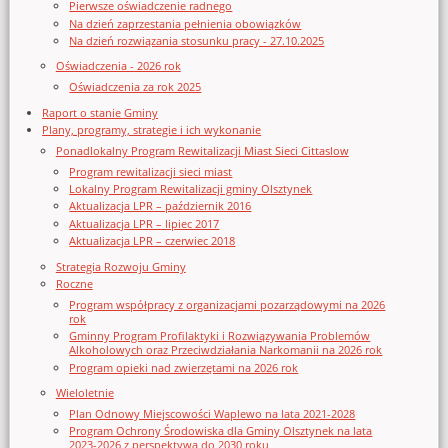
Pierwsze oświadczenie radnego
Na dzień zaprzestania pełnienia obowiązków
Na dzień rozwiązania stosunku pracy - 27.10.2025
Oświadczenia - 2026 rok
Oświadczenia za rok 2025
Raport o stanie Gminy
Plany, programy, strategie i ich wykonanie
Ponadlokalny Program Rewitalizacji Miast Sieci Cittaslow
Program rewitalizacji sieci miast
Lokalny Program Rewitalizacji gminy Olsztynek
Aktualizacja LPR – październik 2016
Aktualizacja LPR – lipiec 2017
Aktualizacja LPR – czerwiec 2018
Strategia Rozwoju Gminy
Roczne
Program współpracy z organizacjami pozarządowymi na 2026
rok
Gminny Program Profilaktyki i Rozwiązywania Problemów
Alkoholowych oraz Przeciwdziałania Narkomanii na 2026 rok
Program opieki nad zwierzętami na 2026 rok
Wieloletnie
Plan Odnowy Miejscowości Waplewo na lata 2021-2028
Program Ochrony Środowiska dla Gminy Olsztynek na lata
2023-2026 z perspektywą do 2030 roku