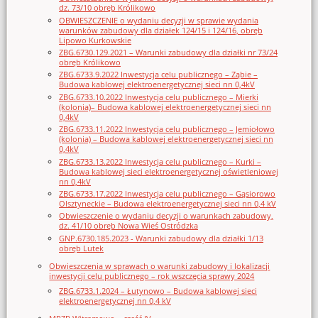
dz. 73/10 obręb Królikowo
OBWIESZCZENIE o wydaniu decyzji w sprawie wydania
warunków zabudowy dla działek 124/15 i 124/16, obręb
Lipowo Kurkowskie
ZBG.6730.129.2021 – Warunki zabudowy dla działki nr 73/24
obręb Królikowo
ZBG.6733.9.2022 Inwestycja celu publicznego – Ząbie –
Budowa kablowej elektroenergetycznej sieci nn 0,4kV
ZBG.6733.10.2022 Inwestycja celu publicznego – Mierki
(kolonia)– Budowa kablowej elektroenergetycznej sieci nn
0,4kV
ZBG.6733.11.2022 Inwestycja celu publicznego – Jemiołowo
(kolonia) – Budowa kablowej elektroenergetycznej sieci nn
0,4kV
ZBG.6733.13.2022 Inwestycja celu publicznego – Kurki –
Budowa kablowej sieci elektroenergetycznej oświetleniowej
nn 0,4kV
ZBG.6733.17.2022 Inwestycja celu publicznego – Gąsiorowo
Olsztyneckie – Budowa elektroenergetycznej sieci nn 0,4 kV
Obwieszczenie o wydaniu decyzji o warunkach zabudowy,
dz. 41/10 obręb Nowa Wieś Ostródzka
GNP.6730.185.2023 - Warunki zabudowy dla działki 1/13
obręb Lutek
Obwieszczenia w sprawach o warunki zabudowy i lokalizacji
inwestycji celu publicznego – rok wszczęcia sprawy 2024
ZBG.6733.1.2024 – Łutynowo – Budowa kablowej sieci
elektroenergetycznej nn 0,4 kV