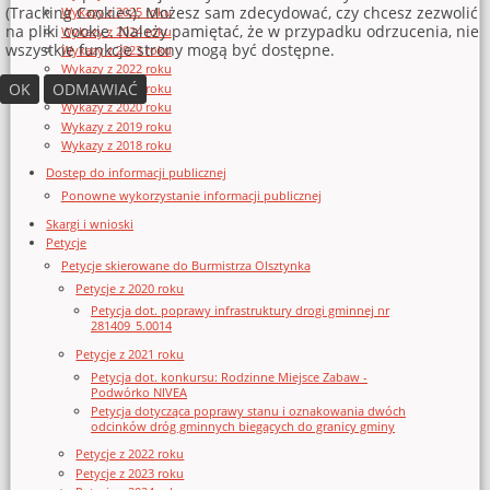
(Tracking Cookies). Możesz sam zdecydować, czy chcesz zezwolić
Wykazy z 2025 roku
na pliki cookie. Należy pamiętać, że w przypadku odrzucenia, nie
Wykazy z 2024 roku
wszystkie funkcje strony mogą być dostępne.
Wykazy z 2023 roku
Wykazy z 2022 roku
OK
ODMAWIAĆ
Wykazy z 2021 roku
Wykazy z 2020 roku
Wykazy z 2019 roku
Wykazy z 2018 roku
Dostęp do informacji publicznej
Ponowne wykorzystanie informacji publicznej
Skargi i wnioski
Petycje
Petycje skierowane do Burmistrza Olsztynka
Petycje z 2020 roku
Petycja dot. poprawy infrastruktury drogi gminnej nr
281409_5.0014
Petycje z 2021 roku
Petycja dot. konkursu: Rodzinne Miejsce Zabaw -
Podwórko NIVEA
Petycja dotycząca poprawy stanu i oznakowania dwóch
odcinków dróg gminnych biegących do granicy gminy
Petycje z 2022 roku
Petycje z 2023 roku