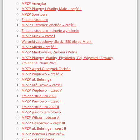
MPZP Ameryka
MPZP Platyny i Warlity Małe – część II
MPZP Sportowa
Zmiana studium
MPZP Olsztynek Wschód – część II
Zmiana studium – drugie wyłożenie
MPZP Kunki – czesc I
Warunki zabudowy dla dz. 380 obręb Mierki
MPZP Mierki – część III
MPZP Mierkowska, Zielona i Polna
MPZP Platyny, Warlity, Elgnówko, Gaj, Wigwałd i Zawady
Zmiana Studium 2021
MPZP węzeł Olsztynek Zachód
MPZP Waplewo – część IV
MPZP ul. Behringa
MPZP Królikowo – czesc I
MPZP Waplewo – czesc V
Zmiana studium 2022
MPZP Pawłowo – część III
Zmiana studium 2022 II
MPZP jezioro Jemiołowo
MPZP Wilcza – obszar A
MPZP Gąsiorowo – część III
MPZP ul. Behringa – część II
MPZP Perłowa i Pionierów
Zmiana MPZP Kunki