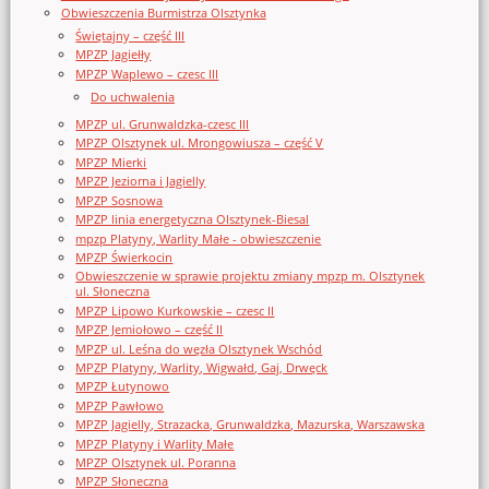
Obwieszczenia Burmistrza Olsztynka
Świętajny – część III
MPZP Jagiełły
MPZP Waplewo – czesc III
Do uchwalenia
MPZP ul. Grunwaldzka-czesc III
MPZP Olsztynek ul. Mrongowiusza – część V
MPZP Mierki
MPZP Jeziorna i Jagielly
MPZP Sosnowa
MPZP linia energetyczna Olsztynek-Biesal
mpzp Platyny, Warlity Małe - obwieszczenie
MPZP Świerkocin
Obwieszczenie w sprawie projektu zmiany mpzp m. Olsztynek
ul. Słoneczna
MPZP Lipowo Kurkowskie – czesc II
MPZP Jemiołowo – część II
MPZP ul. Leśna do węzła Olsztynek Wschód
MPZP Platyny, Warlity, Wigwałd, Gaj, Drwęck
MPZP Łutynowo
MPZP Pawłowo
MPZP Jagielly, Strazacka, Grunwaldzka, Mazurska, Warszawska
MPZP Platyny i Warlity Małe
MPZP Olsztynek ul. Poranna
MPZP Słoneczna