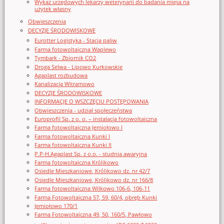
Wykaz urzędowych lekarzy weterynarii do badania mięsa na
użytek własny
Obwieszczenia
DECYZJE ŚRODOWISKOWE
Eurotter Logistyka - Stacja paliw
Farma fotowoltaiczna Waplewo
Tymbark - Zbiornik CO2
Droga Selwa - Lipowo Kurkowskie
Agaplast rozbudowa
Kanalizacja Witramowo
DECYZJE ŚRODOWISKOWE
INFORMACJE O WSZCZĘCIU POSTĘPOWANIA
Obwieszczenia - udział społeczeństwa
Europrofil Sp. z o. o. – instalacja fotowoltaiczna
Farma fotowoltaiczna Jemiołowo I
Farma fotowoltaiczna Kunki I
Farma fotowoltaiczna Kunki II
P.P-H.Agaplast Sp. z o.o. - studnia awaryjna
Farma fotowoltaiczna Królikowo
Osiedle Mieszkaniowe, Królikowo dz. nr 42/7
Osiedle Mieszkaniowe, Królikowo dz. nr 166/8
Farma fotowoltaiczna Wilkowo 106-6, 106-11
Farma Fotowoltaiczna 57, 59, 60/4, obręb Kunki
Jemiołowo 170/1
Farma Fotowoltaiczna 49, 50, 160/5, Pawłowo