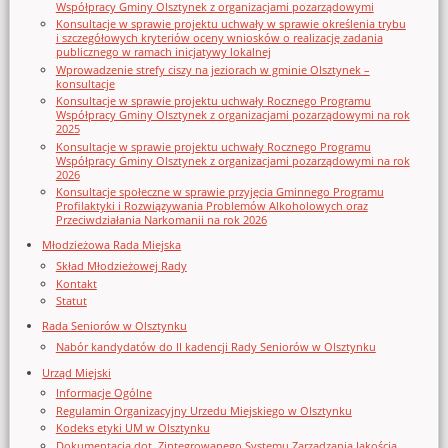
Współpracy Gminy Olsztynek z organizacjami pozarządowymi
Konsultacje w sprawie projektu uchwały w sprawie określenia trybu
i szczegółowych kryteriów oceny wniosków o realizację zadania
publicznego w ramach inicjatywy lokalnej
Wprowadzenie strefy ciszy na jeziorach w gminie Olsztynek –
konsultacje
Konsultacje w sprawie projektu uchwały Rocznego Programu
Współpracy Gminy Olsztynek z organizacjami pozarządowymi na rok
2025
Konsultacje w sprawie projektu uchwały Rocznego Programu
Współpracy Gminy Olsztynek z organizacjami pozarządowymi na rok
2026
Konsultacje społeczne w sprawie przyjęcia Gminnego Programu
Profilaktyki i Rozwiązywania Problemów Alkoholowych oraz
Przeciwdziałania Narkomanii na rok 2026
Młodzieżowa Rada Miejska
Skład Młodzieżowej Rady
Kontakt
Statut
Rada Seniorów w Olsztynku
Nabór kandydatów do II kadencji Rady Seniorów w Olsztynku
Urząd Miejski
Informacje Ogólne
Regulamin Organizacyjny Urzedu Miejskiego w Olsztynku
Kodeks etyki UM w Olsztynku
Dokumentacja dot. Zintegrowanego Systemu Zarządzania Jakością