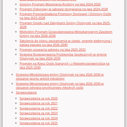
Gminny Program Wspierania Rodziny na lata 2024-2026
Program Osłonowy w zakresie dożywiania na lata 2024-2028
Program Przeciwdziałania Przemocy Domowej i Ochrony Osób
na lata 2023-2028
Program Opieki nad Zabytkami Gminy Olsztynek na lata 2025-
2028
Wieloletni Program Gospodarowania Mieszkaniowym Zasobem
Gminy na lata 2026-2030
Założenia do planu zaopatrzenia w ciepło, energię elektryczna i
paliwa gazowe na lata 2026-2040
Program usuwania azbestu na lata 2025-2032
Strategia Rozwiązywania Problemów Społecznych w gminie
Olsztynek na lata 2026-2035
Program na Rzecz Osób Starszych i z Niepełnosprawnością na
lata 2025-2030
Strategia Młodzieżowa gminy Olsztynek na lata 2026-2030 w
obszarze sportu wśród młodzieży
Strategia Młodzieżowa gminy Olsztynek na lata 2026-2030 w
obszarze zdrowia psychicznego młodych osób
Sprawozdania
Sprawozdania za rok 2020
Sprawozdania za rok 2021
Sprawozdania za rok 2022
Sprawozdania za rok 2023
Sprawozdania za rok 2024
Sprawozdania za rok 2025