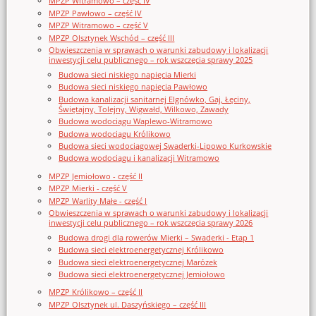
MPZP Witramowo – część IV
MPZP Pawłowo – część IV
MPZP Witramowo – część V
MPZP Olsztynek Wschód – część III
Obwieszczenia w sprawach o warunki zabudowy i lokalizacji
inwestycji celu publicznego – rok wszczęcia sprawy 2025
Budowa sieci niskiego napięcia Mierki
Budowa sieci niskiego napięcia Pawłowo
Budowa kanalizacji sanitarnej Elgnówko, Gaj, Łęciny,
Świętajny, Tolejny, Wigwałd, Wilkowo, Zawady
Budowa wodociągu Waplewo-Witramowo
Budowa wodociągu Królikowo
Budowa sieci wodociągowej Swaderki-Lipowo Kurkowskie
Budowa wodociągu i kanalizacji Witramowo
MPZP Jemiołowo - część II
MPZP Mierki - część V
MPZP Warlity Małe - część I
Obwieszczenia w sprawach o warunki zabudowy i lokalizacji
inwestycji celu publicznego – rok wszczęcia sprawy 2026
Budowa drogi dla rowerów Mierki – Swaderki - Etap 1
Budowa sieci elektroenergetycznej Królikowo
Budowa sieci elektroenergetycznej Marózek
Budowa sieci elektroenergetycznej Jemiołowo
MPZP Królikowo – część II
MPZP Olsztynek ul. Daszyńskiego – część III