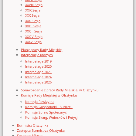
XXVIII Sesja
XXIX Sesja
XXX Sesja
XXXI Sesja
XXXII Sesja
XXXIII Sesja
XXXIV Sesja
XXXV Sesja
Plany pracy Rady Miejskiej
Interpelacje radnych
Interpelacje 2019
Interpelacje 2020
Interpelacje 2021
Interpelacje 2024
Interpelacje 2026
Sprawozdanie z pracy Rady Miejskiej w Olsztynku
Komisje Rady Miejskiej w Olsztynku
Komisja Rewizyjna
Komisja Gospodarki i Budżetu
Komisja Spraw Społecznych
Komisja Skarg, Wniosków i Petycji
Burmistrz Olsztynka
Zastępca Burmistrza Olsztynka
Sekretarz Miasta