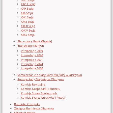
XXVIII Sesja
XXIX Sesja
XXX Sesja
XXXI Sesja
XXXII Sesja
XXXIII Sesja
XXXIV Sesja
XXXV Sesja
Plany pracy Rady Miejskiej
Interpelacje radnych
Interpelacje 2019
Interpelacje 2020
Interpelacje 2021
Interpelacje 2024
Interpelacje 2026
Sprawozdanie z pracy Rady Miejskiej w Olsztynku
Komisje Rady Miejskiej w Olsztynku
Komisja Rewizyjna
Komisja Gospodarki i Budżetu
Komisja Spraw Społecznych
Komisja Skarg, Wniosków i Petycji
Burmistrz Olsztynka
Zastępca Burmistrza Olsztynka
Sekretarz Miasta