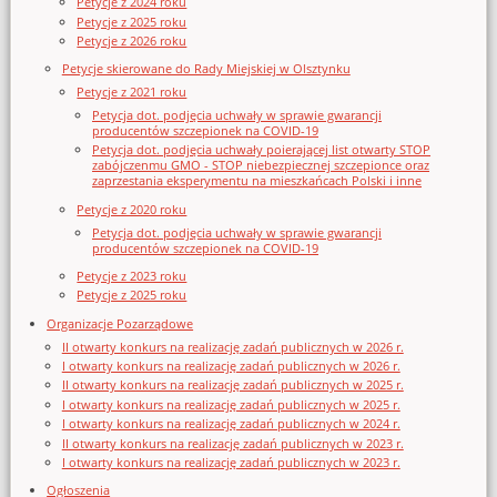
Petycje z 2024 roku
Petycje z 2025 roku
Petycje z 2026 roku
Petycje skierowane do Rady Miejskiej w Olsztynku
Petycje z 2021 roku
Petycja dot. podjęcia uchwały w sprawie gwarancji
producentów szczepionek na COVID-19
Petycja dot. podjęcia uchwały poierającej list otwarty STOP
zabójczenmu GMO - STOP niebezpiecznej szczepionce oraz
zaprzestania eksperymentu na mieszkańcach Polski i inne
Petycje z 2020 roku
Petycja dot. podjęcia uchwały w sprawie gwarancji
producentów szczepionek na COVID-19
Petycje z 2023 roku
Petycje z 2025 roku
Organizacje Pozarządowe
II otwarty konkurs na realizację zadań publicznych w 2026 r.
I otwarty konkurs na realizację zadań publicznych w 2026 r.
II otwarty konkurs na realizację zadań publicznych w 2025 r.
I otwarty konkurs na realizację zadań publicznych w 2025 r.
I otwarty konkurs na realizację zadań publicznych w 2024 r.
II otwarty konkurs na realizację zadań publicznych w 2023 r.
I otwarty konkurs na realizację zadań publicznych w 2023 r.
Ogłoszenia