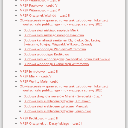
MPZP Witramowo – część IV
MPZP Pawłowo – część IV
MPZP Witramowo – część V
MPZP Olsztynek Wschód – część III
Obwieszczenia w sprawach o warunki zabudowy i lokalizacji
inwestycji celu publicznego – rok wszczęcia sprawy 2025
Budowa sieci niskiego napięcia Mierki
Budowa sieci niskiego napięcia Pawłowo
Budowa kanalizacji sanitarnej Elgnówko, Gaj, Łęciny,
Świętajny, Tolejny, Wigwałd, Wilkowo, Zawady
Budowa wodociągu Waplewo-Witramowo
Budowa wodociągu Królikowo
Budowa sieci wodociągowej Swaderki-Lipowo Kurkowskie
Budowa wodociągu i kanalizacji Witramowo
MPZP Jemiołowo - część II
MPZP Mierki - część V
MPZP Warlity Małe - część I
Obwieszczenia w sprawach o warunki zabudowy i lokalizacji
inwestycji celu publicznego – rok wszczęcia sprawy 2026
Budowa drogi dla rowerów Mierki – Swaderki - Etap 1
Budowa sieci elektroenergetycznej Królikowo
Budowa sieci elektroenergetycznej Marózek
Budowa sieci elektroenergetycznej Jemiołowo
MPZP Królikowo – część II
MPZP Olsztynek ul. Daszyńskiego – część III