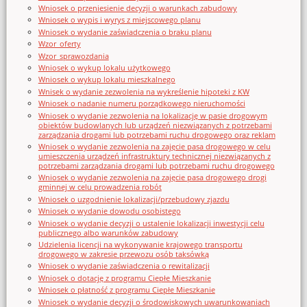
Wniosek o przeniesienie decyzji o warunkach zabudowy
Wniosek o wypis i wyrys z miejscowego planu
Wniosek o wydanie zaświadczenia o braku planu
Wzor_oferty
Wzor_sprawozdania
Wniosek o wykup lokalu użytkowego
Wniosek o wykup lokalu mieszkalnego
Wnisek o wydanie zezwolenia na wykreślenie hipoteki z KW
Wniosek o nadanie numeru porządkowego nieruchomości
Wniosek o wydanie zezwolenia na lokalizację w pasie drogowym
obiektów budowlanych lub urządzeń niezwiązanych z potrzebami
zarządzania drogami lub potrzebami ruchu drogowego oraz reklam
Wniosek o wydanie zezwolenia na zajęcie pasa drogowego w celu
umieszczenia urządzeń infrastruktury technicznej niezwiązanych z
potrzebami zarządzania drogami lub potrzebami ruchu drogowego
Wniosek o wydanie zezwolenia na zajęcie pasa drogowego drogi
gminnej w celu prowadzenia robót
Wniosek o uzgodnienie lokalizacji/przebudowy zjazdu
Wniosek o wydanie dowodu osobistego
Wniosek o wydanie decyzji o ustalenie lokalizacji inwestycji celu
publicznego albo warunków zabudowy
Udzielenia licencji na wykonywanie krajowego transportu
drogowego w zakresie przewozu osób taksówką
Wniosek o wydanie zaświadczenia o rewitalizacji
Wniosek o dotację z programu Ciepłe Mieszkanie
Wniosek o płatność z programu Ciepłe Mieszkanie
Wniosek o wydanie decyzji o środowiskowych uwarunkowaniach