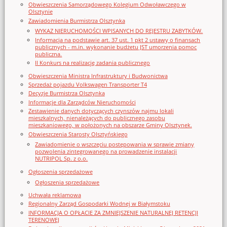
Obwieszczenia Samorządowego Kolegium Odwoławczego w
Olsztynie
Zawiadomienia Burmistrza Olsztynka
WYKAZ NIERUCHOMOŚCI WPISANYCH DO REJESTRU ZABYTKÓW.
Informacja na podstawie art. 37 ust. 1 pkt 2 ustawy o finansach
publicznych - m.in. wykonanie budżetu JST umorzenia pomoc
publiczna.
II Konkurs na realizację zadania publicznego
Obwieszczenia Ministra Infrastruktury i Budwonictwa
Sprzedaż pojazdu Volkswagen Transporter T4
Decyzje Burmistrza Olsztynka
Informacje dla Zarządców Nieruchomości
Zestawienie danych dotyczących czynszów najmu lokali
mieszkalnych, nienależących do publicznego zasobu
mieszkaniowego, w położonych na obszarze Gminy Olsztynek.
Obwieszczenia Starosty Olsztyńskiego
Zawiadomienie o wszczęciu postępowania w sprawie zmiany
pozwolenia zintegrowanego na prowadzenie instalacji
NUTRIPOL Sp. z o.o.
Ogłoszenia sprzedażowe
Ogłoszenia sprzedażowe
Uchwała reklamowa
Regionalny Zarząd Gospodarki Wodnej w Białymstoku
INFORMACJA O OPŁACIE ZA ZMNIEJSZENIE NATURALNEJ RETENCJI
TERENOWEJ