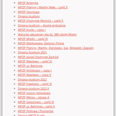
MPZP Ameryka
MPZP Platyny i Warlity Małe – część II
MPZP Sportowa
Zmiana studium
MPZP Olsztynek Wschód – część II
Zmiana studium – drugie wyłożenie
MPZP Kunki – czesc I
Warunki zabudowy dla dz. 380 obręb Mierki
MPZP Mierki – część III
MPZP Mierkowska, Zielona i Polna
MPZP Platyny, Warlity, Elgnówko, Gaj, Wigwałd i Zawady
Zmiana Studium 2021
MPZP węzeł Olsztynek Zachód
MPZP Waplewo – część IV
MPZP ul. Behringa
MPZP Królikowo – czesc I
MPZP Waplewo – czesc V
Zmiana studium 2022
MPZP Pawłowo – część III
Zmiana studium 2022 II
MPZP jezioro Jemiołowo
MPZP Wilcza – obszar A
MPZP Gąsiorowo – część III
MPZP ul. Behringa – część II
MPZP Perłowa i Pionierów
Zmiana MPZP Kunki