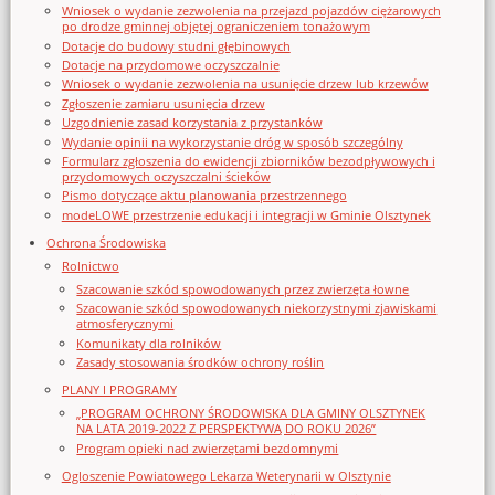
Wniosek o wydanie zezwolenia na przejazd pojazdów ciężarowych
po drodze gminnej objętej ograniczeniem tonażowym
Dotacje do budowy studni głębinowych
Dotacje na przydomowe oczyszczalnie
Wniosek o wydanie zezwolenia na usunięcie drzew lub krzewów
Zgłoszenie zamiaru usunięcia drzew
Uzgodnienie zasad korzystania z przystanków
Wydanie opinii na wykorzystanie dróg w sposób szczególny
Formularz zgłoszenia do ewidencji zbiorników bezodpływowych i
przydomowych oczyszczalni ścieków
Pismo dotyczące aktu planowania przestrzennego
modeLOWE przestrzenie edukacji i integracji w Gminie Olsztynek
Ochrona Środowiska
Rolnictwo
Szacowanie szkód spowodowanych przez zwierzęta łowne
Szacowanie szkód spowodowanych niekorzystnymi zjawiskami
atmosferycznymi
Komunikaty dla rolników
Zasady stosowania środków ochrony roślin
PLANY I PROGRAMY
„PROGRAM OCHRONY ŚRODOWISKA DLA GMINY OLSZTYNEK
NA LATA 2019-2022 Z PERSPEKTYWĄ DO ROKU 2026”
Program opieki nad zwierzętami bezdomnymi
Ogloszenie Powiatowego Lekarza Weterynarii w Olsztynie