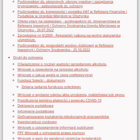
Podinspektor ds. obronnych, obrony cywilnej i zarządzania
kryzysowego - pełnomocnik ds. ochrony
Podinspektor ds. księgowości i podatku VAT w Referacie Finansów i
Podatków w Urzędzie Miejskim w Olsztynku
Oferta pracy na zastępstwo - podinspektor ds. drogownictwa w
Referacie Inwestycji i Ochrony Środowiska Urzędu Miejskiego w
Olsztynku - 26.07.2022
Zarządzenie nr 9/2009 - Regulamin naboru na wolne stanowiska
urzędnicze.
Podinspektor ds. gospodarki wodno–ściekowej w Referacie
Inwestycji i Ochrony Środowiska - 25.10.2022
Druki do pobrania
Oświadczenie o rocznej wartości sprzedanego alkoholu
Wniosek o zezwolenie na sprzedaz alkoholu
Wniosek o zakup węgla w cenie preferencyjnej
Fundusz Sołecki - dokumenty
Zmiana zadania funduszu sołeckiego
Wniosek o wydanie odpisu aktu urodzenia, małżeństwa lub zgonu
Przedłużenie terminu płatności z powodu COVID-19
Deklaracje podatkowe
Informacje podatkowe
Dofinansowanie kształcenia młodocianych pracowników
Kwestonariusz osobowy
Wniosek o udostępnienie informacji publicznej
PPF Wniosek o przyznanie prawa pomocy
Wniosek o wpis do ewidencji obiektów hotelarskich