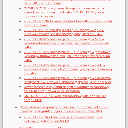
dz. 73/10 obręb Królikowo
OBWIESZCZENIE o wydaniu decyzji w sprawie wydania
warunków zabudowy dla działek 124/15 i 124/16, obręb
Lipowo Kurkowskie
ZBG.6730.129.2021 – Warunki zabudowy dla działki nr 73/24
obręb Królikowo
ZBG.6733.9.2022 Inwestycja celu publicznego – Ząbie –
Budowa kablowej elektroenergetycznej sieci nn 0,4kV
ZBG.6733.10.2022 Inwestycja celu publicznego – Mierki
(kolonia)– Budowa kablowej elektroenergetycznej sieci nn
0,4kV
ZBG.6733.11.2022 Inwestycja celu publicznego – Jemiołowo
(kolonia) – Budowa kablowej elektroenergetycznej sieci nn
0,4kV
ZBG.6733.13.2022 Inwestycja celu publicznego – Kurki –
Budowa kablowej sieci elektroenergetycznej oświetleniowej
nn 0,4kV
ZBG.6733.17.2022 Inwestycja celu publicznego – Gąsiorowo
Olsztyneckie – Budowa elektroenergetycznej sieci nn 0,4 kV
Obwieszczenie o wydaniu decyzji o warunkach zabudowy,
dz. 41/10 obręb Nowa Wieś Ostródzka
GNP.6730.185.2023 - Warunki zabudowy dla działki 1/13
obręb Lutek
Obwieszczenia w sprawach o warunki zabudowy i lokalizacji
inwestycji celu publicznego – rok wszczęcia sprawy 2024
ZBG.6733.1.2024 – Łutynowo – Budowa kablowej sieci
elektroenergetycznej nn 0,4 kV