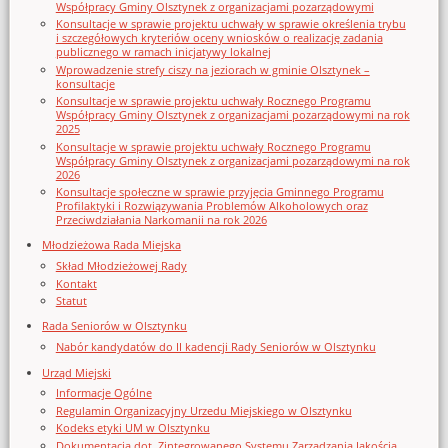
Współpracy Gminy Olsztynek z organizacjami pozarządowymi
Konsultacje w sprawie projektu uchwały w sprawie określenia trybu
i szczegółowych kryteriów oceny wniosków o realizację zadania
publicznego w ramach inicjatywy lokalnej
Wprowadzenie strefy ciszy na jeziorach w gminie Olsztynek –
konsultacje
Konsultacje w sprawie projektu uchwały Rocznego Programu
Współpracy Gminy Olsztynek z organizacjami pozarządowymi na rok
2025
Konsultacje w sprawie projektu uchwały Rocznego Programu
Współpracy Gminy Olsztynek z organizacjami pozarządowymi na rok
2026
Konsultacje społeczne w sprawie przyjęcia Gminnego Programu
Profilaktyki i Rozwiązywania Problemów Alkoholowych oraz
Przeciwdziałania Narkomanii na rok 2026
Młodzieżowa Rada Miejska
Skład Młodzieżowej Rady
Kontakt
Statut
Rada Seniorów w Olsztynku
Nabór kandydatów do II kadencji Rady Seniorów w Olsztynku
Urząd Miejski
Informacje Ogólne
Regulamin Organizacyjny Urzedu Miejskiego w Olsztynku
Kodeks etyki UM w Olsztynku
Dokumentacja dot. Zintegrowanego Systemu Zarządzania Jakością