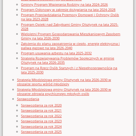
Gminny Program Wspierania Rodziny na lata 2024-2026
Program Osłonowy w zakresie dożywiania na lata 2024-2028
Program Przeciwdziałania Przemocy Domowej i Ochrony Osób
na lata 2023-2028
Program Opieki nad Zabytkami Gminy Olsztynek na lata 2025-
2028
Wieloletni Program Gospodarowania Mieszkaniowym Zasobem
Gminy na lata 2026-2030
Założenia do planu zaopatrzenia w ciepło, energię elektryczna i
paliwa gazowe na lata 2026-2040
Program usuwania azbestu na lata 2025-2032
Strategia Rozwiązywania Problemów Społecznych w gminie
Olsztynek na lata 2026-2035
Program na Rzecz Osób Starszych i z Niepełnosprawnością na
lata 2025-2030
Strategia Młodzieżowa gminy Olsztynek na lata 2026-2030 w
obszarze sportu wśród młodzieży
Strategia Młodzieżowa gminy Olsztynek na lata 2026-2030 w
obszarze zdrowia psychicznego młodych osób
Sprawozdania
Sprawozdania za rok 2020
Sprawozdania za rok 2021
Sprawozdania za rok 2022
Sprawozdania za rok 2023
Sprawozdania za rok 2024
Sprawozdania za rok 2025