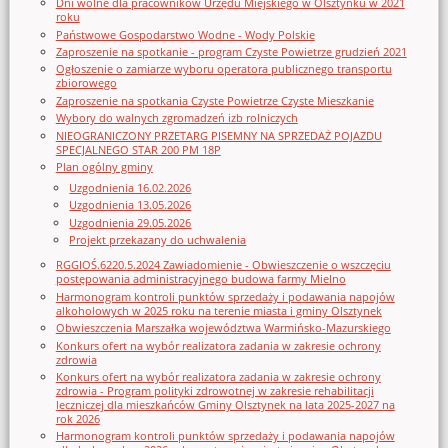
Dni wolne dla pracowników Urzędu Miejskiego w Olsztynku w 2021
roku
Państwowe Gospodarstwo Wodne - Wody Polskie
Zaproszenie na spotkanie - program Czyste Powietrze grudzień 2021
Ogłoszenie o zamiarze wyboru operatora publicznego transportu
zbiorowego
Zaproszenie na spotkania Czyste Powietrze Czyste Mieszkanie
Wybory do walnych zgromadzeń izb rolniczych
NIEOGRANICZONY PRZETARG PISEMNY NA SPRZEDAŻ POJAZDU
SPECJALNEGO STAR 200 PM 18P
Plan ogólny gminy
Uzgodnienia 16.02.2026
Uzgodnienia 13.05.2026
Uzgodnienia 29.05.2026
Projekt przekazany do uchwalenia
RGGIOŚ.6220.5.2024 Zawiadomienie - Obwieszczenie o wszczęciu
postępowania administracyjnego budowa farmy Mielno
Harmonogram kontroli punktów sprzedaży i podawania napojów
alkoholowych w 2025 roku na terenie miasta i gminy Olsztynek
Obwieszczenia Marszałka województwa Warmińsko-Mazurskiego
Konkurs ofert na wybór realizatora zadania w zakresie ochrony
zdrowia
Konkurs ofert na wybór realizatora zadania w zakresie ochrony
zdrowia - Program polityki zdrowotnej w zakresie rehabilitacji
leczniczej dla mieszkańców Gminy Olsztynek na lata 2025-2027 na
rok 2026
Harmonogram kontroli punktów sprzedaży i podawania napojów