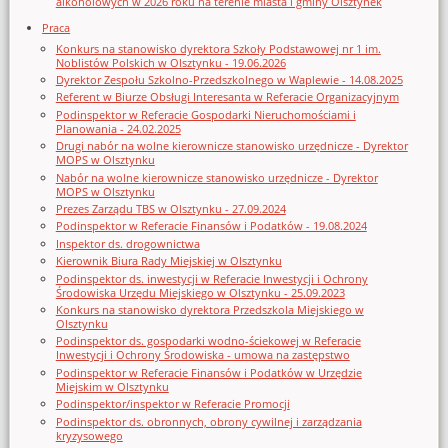
alkoholowych w 2026 roku na terenie miasta i gminy Olsztynek
Praca
Konkurs na stanowisko dyrektora Szkoły Podstawowej nr 1 im.
Noblistów Polskich w Olsztynku - 19.06.2026
Dyrektor Zespołu Szkolno-Przedszkolnego w Waplewie - 14.08.2025
Referent w Biurze Obsługi Interesanta w Referacie Organizacyjnym
Podinspektor w Referacie Gospodarki Nieruchomościami i
Planowania - 24.02.2025
Drugi nabór na wolne kierownicze stanowisko urzędnicze - Dyrektor
MOPS w Olsztynku
Nabór na wolne kierownicze stanowisko urzędnicze - Dyrektor
MOPS w Olsztynku
Prezes Zarządu TBS w Olsztynku - 27.09.2024
Podinspektor w Referacie Finansów i Podatków - 19.08.2024
Inspektor ds. drogownictwa
Kierownik Biura Rady Miejskiej w Olsztynku
Podinspektor ds. inwestycji w Referacie Inwestycji i Ochrony
Środowiska Urzędu Miejskiego w Olsztynku - 25.09.2023
Konkurs na stanowisko dyrektora Przedszkola Miejskiego w
Olsztynku
Podinspektor ds. gospodarki wodno-ściekowej w Referacie
Inwestycji i Ochrony Środowiska - umowa na zastępstwo
Podinspektor w Referacie Finansów i Podatków w Urzędzie
Miejskim w Olsztynku
Podinspektor/inspektor w Referacie Promocji
Podinspektor ds. obronnych, obrony cywilnej i zarządzania
kryzysowego