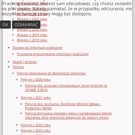
(Tracking Cookies). Możesz sam zdecydować, czy chcesz zezwolić
Wykazy z 2025 roku
na pliki cookie. Należy pamiętać, że w przypadku odrzucenia, nie
Wykazy z 2024 roku
wszystkie funkcje strony mogą być dostępne.
Wykazy z 2023 roku
Wykazy z 2022 roku
OK
ODMAWIAĆ
Wykazy z 2021 roku
Wykazy z 2020 roku
Wykazy z 2019 roku
Wykazy z 2018 roku
Dostęp do informacji publicznej
Ponowne wykorzystanie informacji publicznej
Skargi i wnioski
Petycje
Petycje skierowane do Burmistrza Olsztynka
Petycje z 2020 roku
Petycja dot. poprawy infrastruktury drogi gminnej nr
281409_5.0014
Petycje z 2021 roku
Petycja dot. konkursu: Rodzinne Miejsce Zabaw -
Podwórko NIVEA
Petycja dotycząca poprawy stanu i oznakowania dwóch
odcinków dróg gminnych biegących do granicy gminy
Petycje z 2022 roku
Petycje z 2023 roku