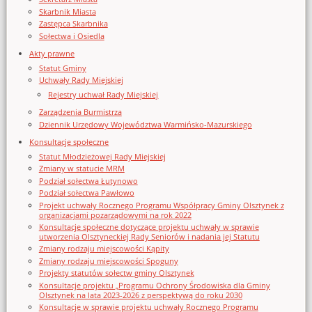
Skarbnik Miasta
Zastępca Skarbnika
Sołectwa i Osiedla
Akty prawne
Statut Gminy
Uchwały Rady Miejskiej
Rejestry uchwał Rady Miejskiej
Zarządzenia Burmistrza
Dziennik Urzędowy Województwa Warmińsko-Mazurskiego
Konsultacje społeczne
Statut Młodzieżowej Rady Miejskiej
Zmiany w statucie MRM
Podział sołectwa Łutynowo
Podział sołectwa Pawłowo
Projekt uchwały Rocznego Programu Współpracy Gminy Olsztynek z
organizacjami pozarządowymi na rok 2022
Konsultacje społeczne dotyczące projektu uchwały w sprawie
utworzenia Olsztyneckiej Rady Seniorów i nadania jej Statutu
Zmiany rodzaju miejscowości Kąpity
Zmiany rodzaju miejscowości Spoguny
Projekty statutów sołectw gminy Olsztynek
Konsultacje projektu „Programu Ochrony Środowiska dla Gminy
Olsztynek na lata 2023-2026 z perspektywą do roku 2030
Konsultacje w sprawie projektu uchwały Rocznego Programu