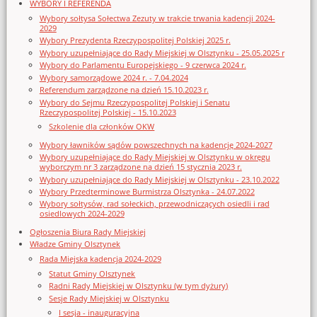
WYBORY I REFERENDA
Wybory sołtysa Sołectwa Zezuty w trakcie trwania kadencji 2024-
2029
Wybory Prezydenta Rzeczypospolitej Polskiej 2025 r.
Wybory uzupełniające do Rady Miejskiej w Olsztynku - 25.05.2025 r
Wybory do Parlamentu Europejskiego - 9 czerwca 2024 r.
Wybory samorządowe 2024 r. - 7.04.2024
Referendum zarządzone na dzień 15.10.2023 r.
Wybory do Sejmu Rzeczypospolitej Polskiej i Senatu
Rzeczypospolitej Polskiej - 15.10.2023
Szkolenie dla członków OKW
Wybory ławników sądów powszechnych na kadencję 2024-2027
Wybory uzupełniające do Rady Miejskiej w Olsztynku w okręgu
wyborczym nr 3 zarządzone na dzień 15 stycznia 2023 r.
Wybory uzupełniające do Rady Miejskiej w Olsztynku - 23.10.2022
Wybory Przedterminowe Burmistrza Olsztynka - 24.07.2022
Wybory sołtysów, rad sołeckich, przewodniczących osiedli i rad
osiedlowych 2024-2029
Ogłoszenia Biura Rady Miejskiej
Władze Gminy Olsztynek
Rada Miejska kadencja 2024-2029
Statut Gminy Olsztynek
Radni Rady Miejskiej w Olsztynku (w tym dyżury)
Sesje Rady Miejskiej w Olsztynku
I sesja - inauguracyjna