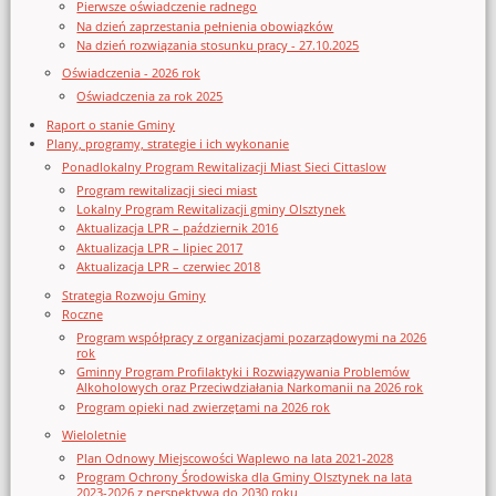
Pierwsze oświadczenie radnego
Na dzień zaprzestania pełnienia obowiązków
Na dzień rozwiązania stosunku pracy - 27.10.2025
Oświadczenia - 2026 rok
Oświadczenia za rok 2025
Raport o stanie Gminy
Plany, programy, strategie i ich wykonanie
Ponadlokalny Program Rewitalizacji Miast Sieci Cittaslow
Program rewitalizacji sieci miast
Lokalny Program Rewitalizacji gminy Olsztynek
Aktualizacja LPR – październik 2016
Aktualizacja LPR – lipiec 2017
Aktualizacja LPR – czerwiec 2018
Strategia Rozwoju Gminy
Roczne
Program współpracy z organizacjami pozarządowymi na 2026
rok
Gminny Program Profilaktyki i Rozwiązywania Problemów
Alkoholowych oraz Przeciwdziałania Narkomanii na 2026 rok
Program opieki nad zwierzętami na 2026 rok
Wieloletnie
Plan Odnowy Miejscowości Waplewo na lata 2021-2028
Program Ochrony Środowiska dla Gminy Olsztynek na lata
2023-2026 z perspektywą do 2030 roku