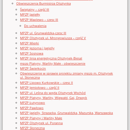
Obwieszczenia Burmistrza Olsztynka
Świętajny – część III
MPZP Jagiełły
MPZP Waplewo – czesc III
Do uchwalenia
MPZP ul. Grunwaldzka-czesc III
MPZP Olsztynek ul. Mrongowiusza – część V
MPZP Mierki
MPZP Jeziorna i Jagielly
MPZP Sosnowa
MPZP linia energetyczna Olsztynek-Biesal
mpzp Platyny, Warlity Małe - obwieszczenie
MPZP Świerkocin
Obwieszczenie w sprawie projektu zmiany mpzp m. Olsztynek
ul. Słoneczna
MPZP Lipowo Kurkowskie – czesc II
MPZP Jemiołowo – część II
MPZP ul. Leśna do węzła Olsztynek Wschód
MPZP Platyny, Warlity, Wigwałd, Gaj, Drwęck
MPZP Łutynowo
MPZP Pawłowo
MPZP Jagielly, Strazacka, Grunwaldzka, Mazurska, Warszawska
MPZP Platyny i Warlity Małe
MPZP Olsztynek ul. Poranna
MPZP Słoneczna