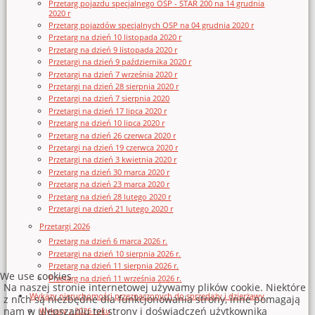
Przetarg pojazdu specjalnego OSP - STAR 200 na 14 grudnia
2020 r
Przetarg pojazdów specjalnych OSP na 04 grudnia 2020 r
Przetarg na dzień 10 listopada 2020 r
Przetarg na dzień 9 listopada 2020 r
Przetargi na dzień 9 października 2020 r
Przetargi na dzień 7 września 2020 r
Przetargi na dzień 28 sierpnia 2020 r
Przetargi na dzień 7 sierpnia 2020
Przetargi na dzień 17 lipca 2020 r
Przetarg na dzień 10 lipca 2020 r
Przetarg na dzień 26 czerwca 2020 r
Przetargi na dzień 19 czerwca 2020 r
Przetargi na dzień 3 kwietnia 2020 r
Przetarg na dzień 30 marca 2020 r
Przetarg na dzień 23 marca 2020 r
Przetarg na dzień 28 lutego 2020 r
Przetargi na dzień 21 lutego 2020 r
Przetargi 2026
Przetarg na dzień 6 marca 2026 r.
Przetargi na dzień 10 sierpnia 2026 r.
Przetarg na dzień 11 sierpnia 2026 r.
We use cookies
Przetarg na dzień 11 września 2026 r.
Na naszej stronie internetowej używamy plików cookie. Niektóre
Wykazy nieruchomości przeznaczonych do sprzedaży i dzierżawy
z nich są niezbędne dla funkcjonowania strony, inne pomagają
nam w ulepszaniu tej strony i doświadczeń użytkownika
Wykazy z 2026 roku