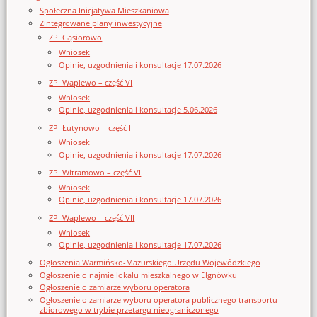
Społeczna Inicjatywa Mieszkaniowa
Zintegrowane plany inwestycyjne
ZPI Gąsiorowo
Wniosek
Opinie, uzgodnienia i konsultacje 17.07.2026
ZPI Waplewo – część VI
Wniosek
Opinie, uzgodnienia i konsultacje 5.06.2026
ZPI Łutynowo – część II
Wniosek
Opinie, uzgodnienia i konsultacje 17.07.2026
ZPI Witramowo – część VI
Wniosek
Opinie, uzgodnienia i konsultacje 17.07.2026
ZPI Waplewo – część VII
Wniosek
Opinie, uzgodnienia i konsultacje 17.07.2026
Ogłoszenia Warmińsko-Mazurskiego Urzędu Wojewódzkiego
Ogłoszenie o najmie lokalu mieszkalnego w Elgnówku
Ogłoszenie o zamiarze wyboru operatora
Ogłoszenie o zamiarze wyboru operatora publicznego transportu
zbiorowego w trybie przetargu nieograniczonego