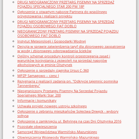
DRUGI NIEOGRANICZONY PRZETARG PISEMNY NA SPRZEDAŻ
POJAZDU SPECJALNEGO STAR 200 PM 18P
Ogłoszenie o otwartym naborze Partnera do wspólnego
przygotowania i realizacji projektu
DRUGI NIEOGRANICZONY PRZETARG PISEMNY NA SPRZEDAŻ
POJAZDU OSOBOWEGO FIAT DOBLO
NIEOGRANICZONY PRZETARG PISEMNY NA SPRZEDAŻ POJAZDU
OSOBOWEGO FIAT DOBLO
Instytut Meteorologii i Gospodarki Wodnej
Decyzja w sprawie zatwierdzenia taryf dla zbiorowego zaopatrzenia
w wodę i zbiorowego odprowadzania ścieków
Ogólny schemat procedury kontroli przestrzegania zasad i
warunków korzystania z zezwoleń na sprzedaż napojów
alkoholowych w gminie Olsztynek
Ogłoszenie o sprzedaży ciągnika Ursus C-360
MPZP Samagowo – czesc I
Rezygnacja z realizacji zadania pn. "Odkrycie tajemnic pomnika
Tannenbergu"
Nieograniczony Przetargu Pisemny Na Sprzedaż Pojazdu
Specjalnego Marki Star_200
Informacje i komunikaty
Uchwała projekt nowego ustroju szkolnego
Ogłoszenie o zebraniu mieszkańców Sołectwa Drwęck - wybory
sołtysa
Ogłoszenie o zamknięciu ul. Behringa na czas Dni Olsztynka 2016
Pozostałe obwieszczenia
Samorząd Województwa Warmińsko-Mazurskiego
Obwieszczenia Wojewody Warmińsko-Mazurskiego