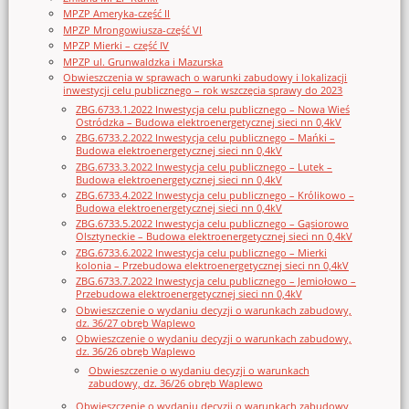
MPZP Ameryka-część II
MPZP Mrongowiusza-część VI
MPZP Mierki – część IV
MPZP ul. Grunwaldzka i Mazurska
Obwieszczenia w sprawach o warunki zabudowy i lokalizacji
inwestycji celu publicznego – rok wszczęcia sprawy do 2023
ZBG.6733.1.2022 Inwestycja celu publicznego – Nowa Wieś
Ostródzka – Budowa elektroenergetycznej sieci nn 0,4kV
ZBG.6733.2.2022 Inwestycja celu publicznego – Mańki –
Budowa elektroenergetycznej sieci nn 0,4kV
ZBG.6733.3.2022 Inwestycja celu publicznego – Lutek –
Budowa elektroenergetycznej sieci nn 0,4kV
ZBG.6733.4.2022 Inwestycja celu publicznego – Królikowo –
Budowa elektroenergetycznej sieci nn 0,4kV
ZBG.6733.5.2022 Inwestycja celu publicznego – Gąsiorowo
Olsztyneckie – Budowa elektroenergetycznej sieci nn 0,4kV
ZBG.6733.6.2022 Inwestycja celu publicznego – Mierki
kolonia – Przebudowa elektroenergetycznej sieci nn 0,4kV
ZBG.6733.7.2022 Inwestycja celu publicznego – Jemiołowo –
Przebudowa elektroenergetycznej sieci nn 0,4kV
Obwieszczenie o wydaniu decyzji o warunkach zabudowy,
dz. 36/27 obręb Waplewo
Obwieszczenie o wydaniu decyzji o warunkach zabudowy,
dz. 36/26 obręb Waplewo
Obwieszczenie o wydaniu decyzji o warunkach
zabudowy, dz. 36/26 obręb Waplewo
Obwieszczenie o wydaniu decyzji o warunkach zabudowy,