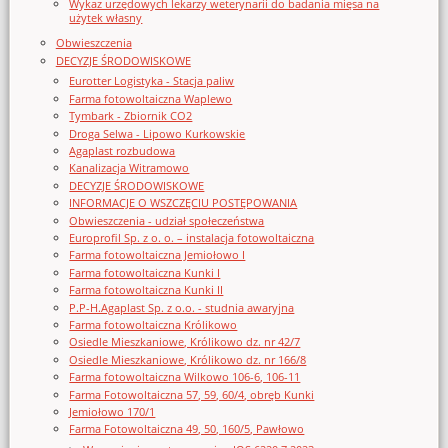
Wykaz urzędowych lekarzy weterynarii do badania mięsa na
użytek własny
Obwieszczenia
DECYZJE ŚRODOWISKOWE
Eurotter Logistyka - Stacja paliw
Farma fotowoltaiczna Waplewo
Tymbark - Zbiornik CO2
Droga Selwa - Lipowo Kurkowskie
Agaplast rozbudowa
Kanalizacja Witramowo
DECYZJE ŚRODOWISKOWE
INFORMACJE O WSZCZĘCIU POSTĘPOWANIA
Obwieszczenia - udział społeczeństwa
Europrofil Sp. z o. o. – instalacja fotowoltaiczna
Farma fotowoltaiczna Jemiołowo I
Farma fotowoltaiczna Kunki I
Farma fotowoltaiczna Kunki II
P.P-H.Agaplast Sp. z o.o. - studnia awaryjna
Farma fotowoltaiczna Królikowo
Osiedle Mieszkaniowe, Królikowo dz. nr 42/7
Osiedle Mieszkaniowe, Królikowo dz. nr 166/8
Farma fotowoltaiczna Wilkowo 106-6, 106-11
Farma Fotowoltaiczna 57, 59, 60/4, obręb Kunki
Jemiołowo 170/1
Farma Fotowoltaiczna 49, 50, 160/5, Pawłowo