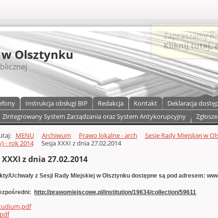
S
 w Olsztynku
blicznej
efony
Instrukcja obsługi BIP
Redakcja
Kontakt
Deklaracja dostę
Zintegrowany System Zarządzania oraz System Antykorupcyjny
Zgłosze
a)
zawartości
tutaj:
MENU
Archiwum
Prawo lokalne - arch
Sesje Rady Miejskiej w Ol
) - rok 2014
Sesja XXXI z dnia 27.02.2014
 XXXI z dnia 27.02.2014
kty/
Uchwały z Sesji Rady Miejskiej w Olsztynku dostępne są pod adresem: ww
bezpośredni:
http://prawomiejscowe.pl/institution/19634/collection/59611
tudium.pdf
pdf