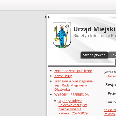
UDOSTĘPNIJ
Urząd Miejski
Biuletyn Informacji Pu
Menu główne
Strona główna
Tel
Dodatkowe zasoby (lewa kolumn
Zgromadzenia publiczne
Głównej 
Jesteś 
Karty Usług
uchwały
Transmisja oraz nagrania
Sesja
Sesji Rady Miejskiej w
Olsztynku
Proje
WYBORY I REFERENDA
Wybory sołtysa
Link 
Sołectwa Zezuty w
trakcie trwania
tekst_s
kadencji 2024-2029
miasto.