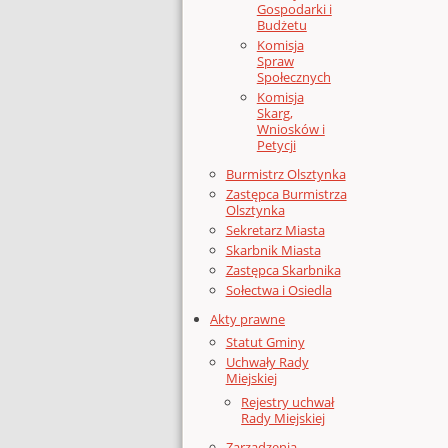
Gospodarki i
Budżetu
Komisja
Spraw
Społecznych
Komisja
Skarg,
Wniosków i
Petycji
Burmistrz Olsztynka
Zastępca Burmistrza
Olsztynka
Sekretarz Miasta
Skarbnik Miasta
Zastępca Skarbnika
Sołectwa i Osiedla
Akty prawne
Statut Gminy
Uchwały Rady
Miejskiej
Rejestry uchwał
Rady Miejskiej
Zarządzenia