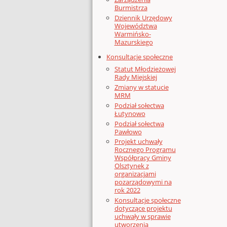
Burmistrza
Dziennik Urzędowy
Województwa
Warmińsko-
Mazurskiego
Konsultacje społeczne
Statut Młodzieżowej
Rady Miejskiej
Zmiany w statucie
MRM
Podział sołectwa
Łutynowo
Podział sołectwa
Pawłowo
Projekt uchwały
Rocznego Programu
Współpracy Gminy
Olsztynek z
organizacjami
pozarządowymi na
rok 2022
Konsultacje społeczne
dotyczące projektu
uchwały w sprawie
utworzenia