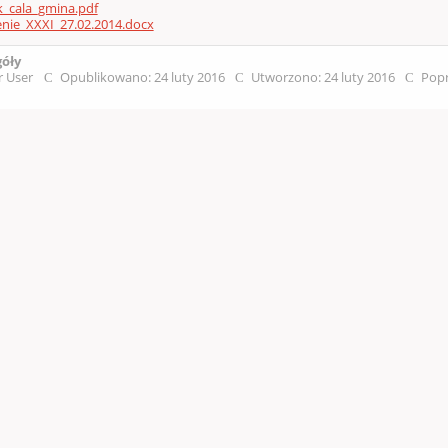
k_cala_gmina.pdf
nie_XXXI_27.02.2014.docx
góły
r User
Opublikowano: 24 luty 2016
Utworzono: 24 luty 2016
Popr