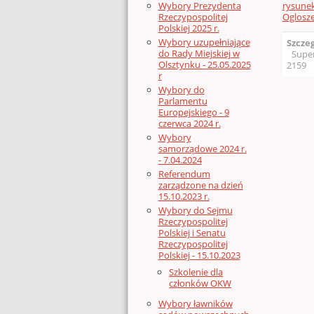
rysune
Wybory Prezydenta
Oglosze
Rzeczypospolitej
Polskiej 2025 r.
Wybory uzupełniające
Szcze
do Rady Miejskiej w
Supe
Olsztynku - 25.05.2025
2159
r
Wybory do
Parlamentu
Europejskiego - 9
czerwca 2024 r.
Wybory
samorządowe 2024 r.
- 7.04.2024
Referendum
zarządzone na dzień
15.10.2023 r.
Wybory do Sejmu
Rzeczypospolitej
Polskiej i Senatu
Rzeczypospolitej
Polskiej - 15.10.2023
Szkolenie dla
członków OKW
Wybory ławników