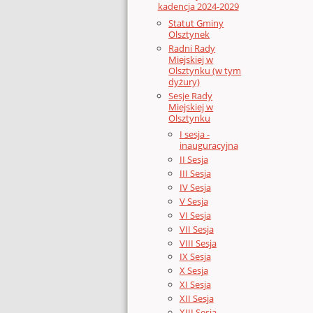
kadencja 2024-2029
Statut Gminy
Olsztynek
Radni Rady
Miejskiej w
Olsztynku (w tym
dyżury)
Sesje Rady
Miejskiej w
Olsztynku
I sesja -
inauguracyjna
II Sesja
III Sesja
IV Sesja
V Sesja
VI Sesja
VII Sesja
VIII Sesja
IX Sesja
X Sesja
XI Sesja
XII Sesja
XIII Sesja