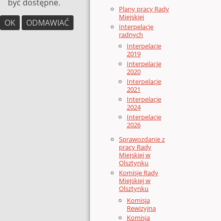
być dostępne.
Plany pracy Rady
Miejskiej
OK
ODMAWIAĆ
Interpelacje
radnych
Interpelacje
2019
Interpelacje
2020
Interpelacje
2021
Interpelacje
2024
Interpelacje
2026
Sprawozdanie z
pracy Rady
Miejskiej w
Olsztynku
Komisje Rady
Miejskiej w
Olsztynku
Komisja
Rewizyjna
Komisja