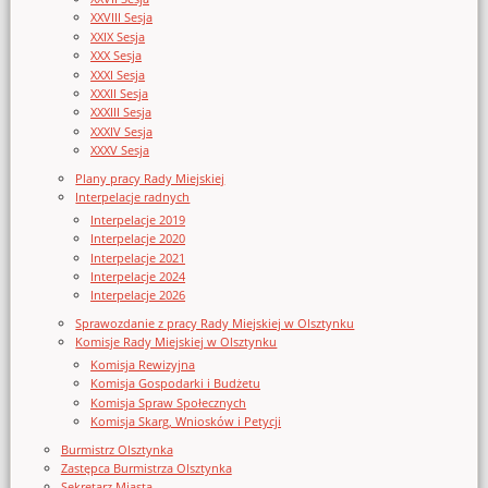
XXVIII Sesja
XXIX Sesja
XXX Sesja
XXXI Sesja
XXXII Sesja
XXXIII Sesja
XXXIV Sesja
XXXV Sesja
Plany pracy Rady Miejskiej
Interpelacje radnych
Interpelacje 2019
Interpelacje 2020
Interpelacje 2021
Interpelacje 2024
Interpelacje 2026
Sprawozdanie z pracy Rady Miejskiej w Olsztynku
Komisje Rady Miejskiej w Olsztynku
Komisja Rewizyjna
Komisja Gospodarki i Budżetu
Komisja Spraw Społecznych
Komisja Skarg, Wniosków i Petycji
Burmistrz Olsztynka
Zastępca Burmistrza Olsztynka
Sekretarz Miasta