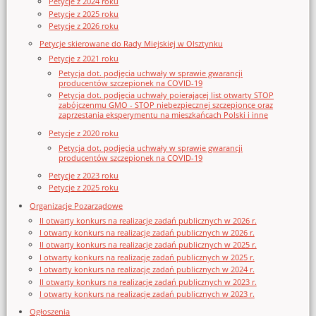
Petycje z 2024 roku
Petycje z 2025 roku
Petycje z 2026 roku
Petycje skierowane do Rady Miejskiej w Olsztynku
Petycje z 2021 roku
Petycja dot. podjęcia uchwały w sprawie gwarancji
producentów szczepionek na COVID-19
Petycja dot. podjęcia uchwały poierającej list otwarty STOP
zabójczenmu GMO - STOP niebezpiecznej szczepionce oraz
zaprzestania eksperymentu na mieszkańcach Polski i inne
Petycje z 2020 roku
Petycja dot. podjęcia uchwały w sprawie gwarancji
producentów szczepionek na COVID-19
Petycje z 2023 roku
Petycje z 2025 roku
Organizacje Pozarządowe
II otwarty konkurs na realizację zadań publicznych w 2026 r.
I otwarty konkurs na realizację zadań publicznych w 2026 r.
II otwarty konkurs na realizację zadań publicznych w 2025 r.
I otwarty konkurs na realizację zadań publicznych w 2025 r.
I otwarty konkurs na realizację zadań publicznych w 2024 r.
II otwarty konkurs na realizację zadań publicznych w 2023 r.
I otwarty konkurs na realizację zadań publicznych w 2023 r.
Ogłoszenia