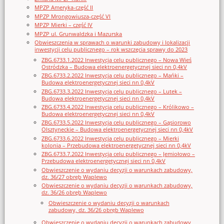
MPZP Ameryka-część II
MPZP Mrongowiusza-część VI
MPZP Mierki – część IV
MPZP ul. Grunwaldzka i Mazurska
Obwieszczenia w sprawach o warunki zabudowy i lokalizacji
inwestycji celu publicznego – rok wszczęcia sprawy do 2023
ZBG.6733.1.2022 Inwestycja celu publicznego – Nowa Wieś
Ostródzka – Budowa elektroenergetycznej sieci nn 0,4kV
ZBG.6733.2.2022 Inwestycja celu publicznego – Mańki –
Budowa elektroenergetycznej sieci nn 0,4kV
ZBG.6733.3.2022 Inwestycja celu publicznego – Lutek –
Budowa elektroenergetycznej sieci nn 0,4kV
ZBG.6733.4.2022 Inwestycja celu publicznego – Królikowo –
Budowa elektroenergetycznej sieci nn 0,4kV
ZBG.6733.5.2022 Inwestycja celu publicznego – Gąsiorowo
Olsztyneckie – Budowa elektroenergetycznej sieci nn 0,4kV
ZBG.6733.6.2022 Inwestycja celu publicznego – Mierki
kolonia – Przebudowa elektroenergetycznej sieci nn 0,4kV
ZBG.6733.7.2022 Inwestycja celu publicznego – Jemiołowo –
Przebudowa elektroenergetycznej sieci nn 0,4kV
Obwieszczenie o wydaniu decyzji o warunkach zabudowy,
dz. 36/27 obręb Waplewo
Obwieszczenie o wydaniu decyzji o warunkach zabudowy,
dz. 36/26 obręb Waplewo
Obwieszczenie o wydaniu decyzji o warunkach
zabudowy, dz. 36/26 obręb Waplewo
Obwieszczenie o wydaniu decyzji o warunkach zabudowy,