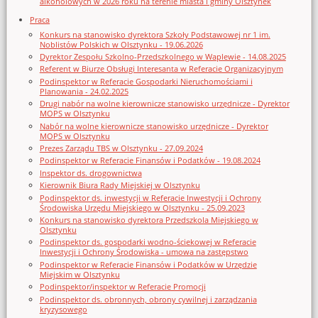
alkoholowych w 2026 roku na terenie miasta i gminy Olsztynek
Praca
Konkurs na stanowisko dyrektora Szkoły Podstawowej nr 1 im.
Noblistów Polskich w Olsztynku - 19.06.2026
Dyrektor Zespołu Szkolno-Przedszkolnego w Waplewie - 14.08.2025
Referent w Biurze Obsługi Interesanta w Referacie Organizacyjnym
Podinspektor w Referacie Gospodarki Nieruchomościami i
Planowania - 24.02.2025
Drugi nabór na wolne kierownicze stanowisko urzędnicze - Dyrektor
MOPS w Olsztynku
Nabór na wolne kierownicze stanowisko urzędnicze - Dyrektor
MOPS w Olsztynku
Prezes Zarządu TBS w Olsztynku - 27.09.2024
Podinspektor w Referacie Finansów i Podatków - 19.08.2024
Inspektor ds. drogownictwa
Kierownik Biura Rady Miejskiej w Olsztynku
Podinspektor ds. inwestycji w Referacie Inwestycji i Ochrony
Środowiska Urzędu Miejskiego w Olsztynku - 25.09.2023
Konkurs na stanowisko dyrektora Przedszkola Miejskiego w
Olsztynku
Podinspektor ds. gospodarki wodno-ściekowej w Referacie
Inwestycji i Ochrony Środowiska - umowa na zastępstwo
Podinspektor w Referacie Finansów i Podatków w Urzędzie
Miejskim w Olsztynku
Podinspektor/inspektor w Referacie Promocji
Podinspektor ds. obronnych, obrony cywilnej i zarządzania
kryzysowego