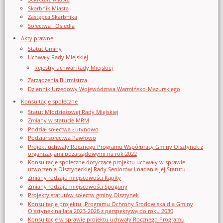
Skarbnik Miasta
Zastępca Skarbnika
Sołectwa i Osiedla
Akty prawne
Statut Gminy
Uchwały Rady Miejskiej
Rejestry uchwał Rady Miejskiej
Zarządzenia Burmistrza
Dziennik Urzędowy Województwa Warmińsko-Mazurskiego
Konsultacje społeczne
Statut Młodzieżowej Rady Miejskiej
Zmiany w statucie MRM
Podział sołectwa Łutynowo
Podział sołectwa Pawłowo
Projekt uchwały Rocznego Programu Współpracy Gminy Olsztynek z
organizacjami pozarządowymi na rok 2022
Konsultacje społeczne dotyczące projektu uchwały w sprawie
utworzenia Olsztyneckiej Rady Seniorów i nadania jej Statutu
Zmiany rodzaju miejscowości Kąpity
Zmiany rodzaju miejscowości Spoguny
Projekty statutów sołectw gminy Olsztynek
Konsultacje projektu „Programu Ochrony Środowiska dla Gminy
Olsztynek na lata 2023-2026 z perspektywą do roku 2030
Konsultacje w sprawie projektu uchwały Rocznego Programu