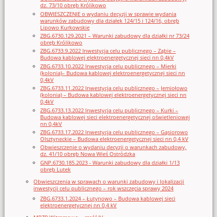
dz. 73/10 obręb Królikowo
OBWIESZCZENIE o wydaniu decyzji w sprawie wydania
warunków zabudowy dla działek 124/15 i 124/16, obręb
Lipowo Kurkowskie
ZBG.6730.129.2021 – Warunki zabudowy dla działki nr 73/24
obręb Królikowo
ZBG.6733.9.2022 Inwestycja celu publicznego – Ząbie –
Budowa kablowej elektroenergetycznej sieci nn 0,4kV
ZBG.6733.10.2022 Inwestycja celu publicznego – Mierki
(kolonia)– Budowa kablowej elektroenergetycznej sieci nn
0,4kV
ZBG.6733.11.2022 Inwestycja celu publicznego – Jemiołowo
(kolonia) – Budowa kablowej elektroenergetycznej sieci nn
0,4kV
ZBG.6733.13.2022 Inwestycja celu publicznego – Kurki –
Budowa kablowej sieci elektroenergetycznej oświetleniowej
nn 0,4kV
ZBG.6733.17.2022 Inwestycja celu publicznego – Gąsiorowo
Olsztyneckie – Budowa elektroenergetycznej sieci nn 0,4 kV
Obwieszczenie o wydaniu decyzji o warunkach zabudowy,
dz. 41/10 obręb Nowa Wieś Ostródzka
GNP.6730.185.2023 - Warunki zabudowy dla działki 1/13
obręb Lutek
Obwieszczenia w sprawach o warunki zabudowy i lokalizacji
inwestycji celu publicznego – rok wszczęcia sprawy 2024
ZBG.6733.1.2024 – Łutynowo – Budowa kablowej sieci
elektroenergetycznej nn 0,4 kV