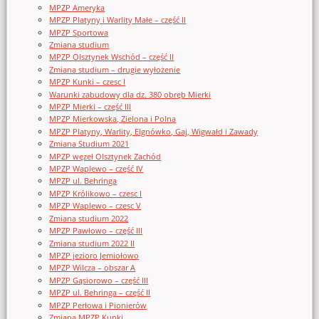
MPZP Ameryka
MPZP Platyny i Warlity Małe – część II
MPZP Sportowa
Zmiana studium
MPZP Olsztynek Wschód – część II
Zmiana studium – drugie wyłożenie
MPZP Kunki – czesc I
Warunki zabudowy dla dz. 380 obręb Mierki
MPZP Mierki – część III
MPZP Mierkowska, Zielona i Polna
MPZP Platyny, Warlity, Elgnówko, Gaj, Wigwałd i Zawady
Zmiana Studium 2021
MPZP węzeł Olsztynek Zachód
MPZP Waplewo – część IV
MPZP ul. Behringa
MPZP Królikowo – czesc I
MPZP Waplewo – czesc V
Zmiana studium 2022
MPZP Pawłowo – część III
Zmiana studium 2022 II
MPZP jezioro Jemiołowo
MPZP Wilcza – obszar A
MPZP Gąsiorowo – część III
MPZP ul. Behringa – część II
MPZP Perłowa i Pionierów
Zmiana MPZP Kunki