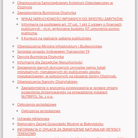
Obwieszczenia Samorządowego Kolegium Odwoławczego w
Olsztynie
Zawiadomienia Burmistrza Olsztynka
WYKAZ NIERUCHOMOŚCI WPISANYCH DO REJESTRU ZABYTKÓW.
Informacja na podstawie art. 37 ust. 1 pkt 2 ustawy o finansach
publicznych - m.in. wykonanie budżetu JST umorzenia pomoc
publiczna.
II Konkurs na realizację zadania publicznego
Obwieszczenia Ministra Infrastruktury i Budwonictwa
Sprzedaż pojazdu Volkswagen Transporter T4
Decyzje Burmistrza Olsztynka
Informacje dla Zarządców Nieruchomości
Zestawienie danych dotyczących czynszów najmu lokali
mieszkalnych, nienależących do publicznego zasobu
mieszkaniowego, w położonych na obszarze Gminy Olsztynek.
Obwieszczenia Starosty Olsztyńskiego
Zawiadomienie o wszczęciu postępowania w sprawie zmiany
pozwolenia zintegrowanego na prowadzenie instalacji
NUTRIPOL Sp. z o.o.
Ogłoszenia sprzedażowe
Ogłoszenia sprzedażowe
Uchwała reklamowa
Regionalny Zarząd Gospodarki Wodnej w Białymstoku
INFORMACJA O OPŁACIE ZA ZMNIEJSZENIE NATURALNEJ RETENCJI
TERENOWEJ