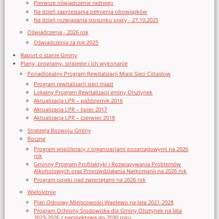
Pierwsze oświadczenie radnego
Na dzień zaprzestania pełnienia obowiązków
Na dzień rozwiązania stosunku pracy - 27.10.2025
Oświadczenia - 2026 rok
Oświadczenia za rok 2025
Raport o stanie Gminy
Plany, programy, strategie i ich wykonanie
Ponadlokalny Program Rewitalizacji Miast Sieci Cittaslow
Program rewitalizacji sieci miast
Lokalny Program Rewitalizacji gminy Olsztynek
Aktualizacja LPR – październik 2016
Aktualizacja LPR – lipiec 2017
Aktualizacja LPR – czerwiec 2018
Strategia Rozwoju Gminy
Roczne
Program współpracy z organizacjami pozarządowymi na 2026
rok
Gminny Program Profilaktyki i Rozwiązywania Problemów
Alkoholowych oraz Przeciwdziałania Narkomanii na 2026 rok
Program opieki nad zwierzętami na 2026 rok
Wieloletnie
Plan Odnowy Miejscowości Waplewo na lata 2021-2028
Program Ochrony Środowiska dla Gminy Olsztynek na lata
2023-2026 z perspektywą do 2030 roku