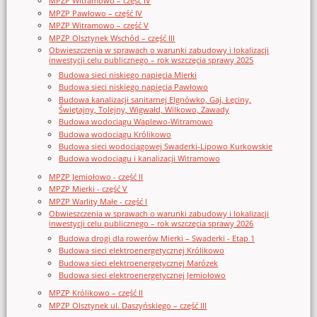
MPZP Witramowo – część IV
MPZP Pawłowo – część IV
MPZP Witramowo – część V
MPZP Olsztynek Wschód – część III
Obwieszczenia w sprawach o warunki zabudowy i lokalizacji
inwestycji celu publicznego – rok wszczęcia sprawy 2025
Budowa sieci niskiego napięcia Mierki
Budowa sieci niskiego napięcia Pawłowo
Budowa kanalizacji sanitarnej Elgnówko, Gaj, Łęciny,
Świętajny, Tolejny, Wigwałd, Wilkowo, Zawady
Budowa wodociągu Waplewo-Witramowo
Budowa wodociągu Królikowo
Budowa sieci wodociągowej Swaderki-Lipowo Kurkowskie
Budowa wodociągu i kanalizacji Witramowo
MPZP Jemiołowo - część II
MPZP Mierki - część V
MPZP Warlity Małe - część I
Obwieszczenia w sprawach o warunki zabudowy i lokalizacji
inwestycji celu publicznego – rok wszczęcia sprawy 2026
Budowa drogi dla rowerów Mierki – Swaderki - Etap 1
Budowa sieci elektroenergetycznej Królikowo
Budowa sieci elektroenergetycznej Marózek
Budowa sieci elektroenergetycznej Jemiołowo
MPZP Królikowo – część II
MPZP Olsztynek ul. Daszyńskiego – część III