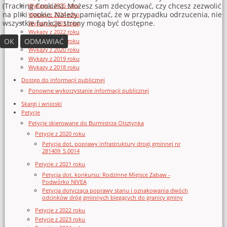
(Tracking Cookies). Możesz sam zdecydować, czy chcesz zezwolić
Wykazy z 2025 roku
na pliki cookie. Należy pamiętać, że w przypadku odrzucenia, nie
Wykazy z 2024 roku
wszystkie funkcje strony mogą być dostępne.
Wykazy z 2023 roku
Wykazy z 2022 roku
OK
ODMAWIAĆ
Wykazy z 2021 roku
Wykazy z 2020 roku
Wykazy z 2019 roku
Wykazy z 2018 roku
Dostęp do informacji publicznej
Ponowne wykorzystanie informacji publicznej
Skargi i wnioski
Petycje
Petycje skierowane do Burmistrza Olsztynka
Petycje z 2020 roku
Petycja dot. poprawy infrastruktury drogi gminnej nr
281409_5.0014
Petycje z 2021 roku
Petycja dot. konkursu: Rodzinne Miejsce Zabaw -
Podwórko NIVEA
Petycja dotycząca poprawy stanu i oznakowania dwóch
odcinków dróg gminnych biegących do granicy gminy
Petycje z 2022 roku
Petycje z 2023 roku