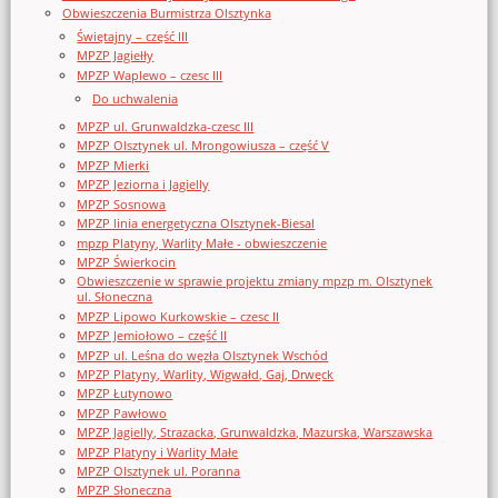
Obwieszczenia Burmistrza Olsztynka
Świętajny – część III
MPZP Jagiełły
MPZP Waplewo – czesc III
Do uchwalenia
MPZP ul. Grunwaldzka-czesc III
MPZP Olsztynek ul. Mrongowiusza – część V
MPZP Mierki
MPZP Jeziorna i Jagielly
MPZP Sosnowa
MPZP linia energetyczna Olsztynek-Biesal
mpzp Platyny, Warlity Małe - obwieszczenie
MPZP Świerkocin
Obwieszczenie w sprawie projektu zmiany mpzp m. Olsztynek
ul. Słoneczna
MPZP Lipowo Kurkowskie – czesc II
MPZP Jemiołowo – część II
MPZP ul. Leśna do węzła Olsztynek Wschód
MPZP Platyny, Warlity, Wigwałd, Gaj, Drwęck
MPZP Łutynowo
MPZP Pawłowo
MPZP Jagielly, Strazacka, Grunwaldzka, Mazurska, Warszawska
MPZP Platyny i Warlity Małe
MPZP Olsztynek ul. Poranna
MPZP Słoneczna