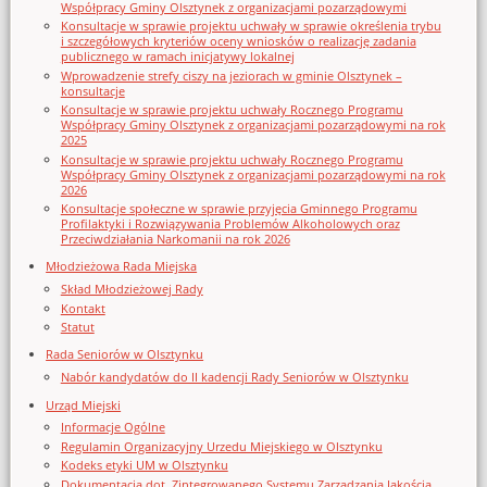
Współpracy Gminy Olsztynek z organizacjami pozarządowymi
Konsultacje w sprawie projektu uchwały w sprawie określenia trybu
i szczegółowych kryteriów oceny wniosków o realizację zadania
publicznego w ramach inicjatywy lokalnej
Wprowadzenie strefy ciszy na jeziorach w gminie Olsztynek –
konsultacje
Konsultacje w sprawie projektu uchwały Rocznego Programu
Współpracy Gminy Olsztynek z organizacjami pozarządowymi na rok
2025
Konsultacje w sprawie projektu uchwały Rocznego Programu
Współpracy Gminy Olsztynek z organizacjami pozarządowymi na rok
2026
Konsultacje społeczne w sprawie przyjęcia Gminnego Programu
Profilaktyki i Rozwiązywania Problemów Alkoholowych oraz
Przeciwdziałania Narkomanii na rok 2026
Młodzieżowa Rada Miejska
Skład Młodzieżowej Rady
Kontakt
Statut
Rada Seniorów w Olsztynku
Nabór kandydatów do II kadencji Rady Seniorów w Olsztynku
Urząd Miejski
Informacje Ogólne
Regulamin Organizacyjny Urzedu Miejskiego w Olsztynku
Kodeks etyki UM w Olsztynku
Dokumentacja dot. Zintegrowanego Systemu Zarządzania Jakością