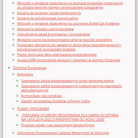
Wniosek o wydanie zezwolenia na przejazd pojazdów ciężarowych
po drodze gminnej objętej ograniczeniem tonażowym
Dotacje do budowy studni głębinowych
Dotacje na przydomowe oczyszczalnie
Wniosek o wydanie zezwolenia na usunięcie drzew lub krzewów
Zgłoszenie zamiaru usunięcia drzew
Uzgodnienie zasad korzystania z przystanków
Wydanie opinii na wykorzystanie dróg w sposób szczególny
Formularz zgłoszenia do ewidencji zbiorników bezodpływowych i
przydomowych oczyszczalni ścieków
Pismo dotyczące aktu planowania przestrzennego
modeLOWE przestrzenie edukacji i integracji w Gminie Olsztynek
Ochrona Środowiska
Rolnictwo
Szacowanie szkód spowodowanych przez zwierzęta łowne
Szacowanie szkód spowodowanych niekorzystnymi zjawiskami
atmosferycznymi
Komunikaty dla rolników
Zasady stosowania środków ochrony roślin
PLANY I PROGRAMY
„PROGRAM OCHRONY ŚRODOWISKA DLA GMINY OLSZTYNEK
NA LATA 2019-2022 Z PERSPEKTYWĄ DO ROKU 2026”
Program opieki nad zwierzętami bezdomnymi
Ogloszenie Powiatowego Lekarza Weterynarii w Olsztynie