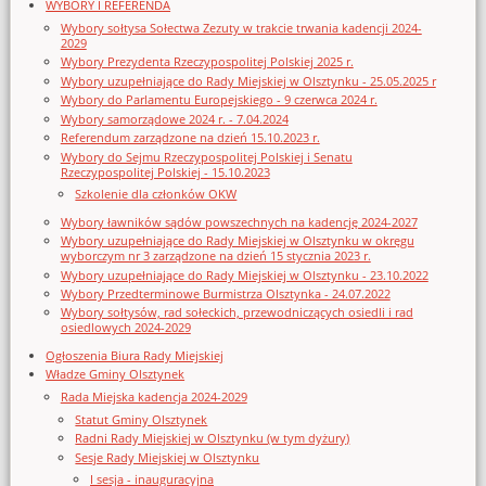
WYBORY I REFERENDA
Wybory sołtysa Sołectwa Zezuty w trakcie trwania kadencji 2024-
2029
Wybory Prezydenta Rzeczypospolitej Polskiej 2025 r.
Wybory uzupełniające do Rady Miejskiej w Olsztynku - 25.05.2025 r
Wybory do Parlamentu Europejskiego - 9 czerwca 2024 r.
Wybory samorządowe 2024 r. - 7.04.2024
Referendum zarządzone na dzień 15.10.2023 r.
Wybory do Sejmu Rzeczypospolitej Polskiej i Senatu
Rzeczypospolitej Polskiej - 15.10.2023
Szkolenie dla członków OKW
Wybory ławników sądów powszechnych na kadencję 2024-2027
Wybory uzupełniające do Rady Miejskiej w Olsztynku w okręgu
wyborczym nr 3 zarządzone na dzień 15 stycznia 2023 r.
Wybory uzupełniające do Rady Miejskiej w Olsztynku - 23.10.2022
Wybory Przedterminowe Burmistrza Olsztynka - 24.07.2022
Wybory sołtysów, rad sołeckich, przewodniczących osiedli i rad
osiedlowych 2024-2029
Ogłoszenia Biura Rady Miejskiej
Władze Gminy Olsztynek
Rada Miejska kadencja 2024-2029
Statut Gminy Olsztynek
Radni Rady Miejskiej w Olsztynku (w tym dyżury)
Sesje Rady Miejskiej w Olsztynku
I sesja - inauguracyjna