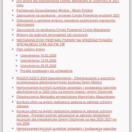
Dni wolne dla pracowników Urzędu Miejskiego w Olsztynku w 2021
roku
Państwowe Gospodarstwo Wodne - Wody Polskie
Zaproszenie na spotkanie - program Czyste Powietrze grudzień 2021
Ogłoszenie o zamiarze wyboru operatora publicznego transportu
zbiorowego
Zaproszenie na spotkania Czyste Powietrze Czyste Mieszkanie
Wybory do walnych zgromadzeń izb rolniczych
NIEOGRANICZONY PRZETARG PISEMNY NA SPRZEDAŻ POJAZDU
SPECJALNEGO STAR 200 PM 18P
Plan ogólny gminy
Uzgodnienia 16.02.2026
Uzgodnienia 13.05.2026
Uzgodnienia 29.05.2026
Projekt przekazany do uchwalenia
RGGIOŚ.6220.5.2024 Zawiadomienie - Obwieszczenie o wszczęciu
postępowania administracyjnego budowa farmy Mielno
Harmonogram kontroli punktów sprzedaży i podawania napojów
alkoholowych w 2025 roku na terenie miasta i gminy Olsztynek
Obwieszczenia Marszałka województwa Warmińsko-Mazurskiego
Konkurs ofert na wybór realizatora zadania w zakresie ochrony
zdrowia
Konkurs ofert na wybór realizatora zadania w zakresie ochrony
zdrowia - Program polityki zdrowotnej w zakresie rehabilitacji
leczniczej dla mieszkańców Gminy Olsztynek na lata 2025-2027 na
rok 2026
Harmonogram kontroli punktów sprzedaży i podawania napojów