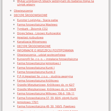
Wykaz urzędowych lekarzy weterynarii do badania mięsa na
użytek własny
Obwieszczenia
DECYZJE ŚRODOWISKOWE
Eurotter Logistyka - Stacja paliw
Farma fotowoltaiczna Waplewo
Tymbark - Zbiornik CO2
Droga Selwa - Lipowo Kurkowskie
Agaplast rozbudowa
Kanalizacja Witramowo
DECYZJE ŚRODOWISKOWE
INFORMACJE O WSZCZĘCIU POSTĘPOWANIA
Obwieszczenia - udział społeczeństwa
Europrofil Sp. z o. o. – instalacja fotowoltaiczna
Farma fotowoltaiczna Jemiołowo I
Farma fotowoltaiczna Kunki I
Farma fotowoltaiczna Kunki II
P.P-H.Agaplast Sp. z o.o. - studnia awaryjna
Farma fotowoltaiczna Królikowo
Osiedle Mieszkaniowe, Królikowo dz. nr 42/7
Osiedle Mieszkaniowe, Królikowo dz. nr 166/8
Farma fotowoltaiczna Wilkowo 106-6, 106-11
Farma Fotowoltaiczna 57, 59, 60/4, obręb Kunki
Jemiołowo 170/1
Farma Fotowoltaiczna 49, 50, 160/5, Pawłowo