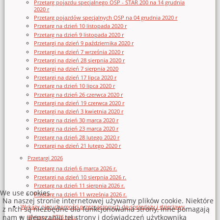
Przetarg pojazdu specjalnego OSP - STAR 200 na 14 grudnia
2020 r
Przetarg pojazdów specjalnych OSP na 04 grudnia 2020 r
Przetarg na dzień 10 listopada 2020 r
Przetarg na dzień 9 listopada 2020 r
Przetargi na dzień 9 października 2020 r
Przetargi na dzień 7 września 2020 r
Przetargi na dzień 28 sierpnia 2020 r
Przetargi na dzień 7 sierpnia 2020
Przetargi na dzień 17 lipca 2020 r
Przetarg na dzień 10 lipca 2020 r
Przetarg na dzień 26 czerwca 2020 r
Przetargi na dzień 19 czerwca 2020 r
Przetargi na dzień 3 kwietnia 2020 r
Przetarg na dzień 30 marca 2020 r
Przetarg na dzień 23 marca 2020 r
Przetarg na dzień 28 lutego 2020 r
Przetargi na dzień 21 lutego 2020 r
Przetargi 2026
Przetarg na dzień 6 marca 2026 r.
Przetargi na dzień 10 sierpnia 2026 r.
Przetarg na dzień 11 sierpnia 2026 r.
We use cookies
Przetarg na dzień 11 września 2026 r.
Na naszej stronie internetowej używamy plików cookie. Niektóre
Wykazy nieruchomości przeznaczonych do sprzedaży i dzierżawy
z nich są niezbędne dla funkcjonowania strony, inne pomagają
nam w ulepszaniu tej strony i doświadczeń użytkownika
Wykazy z 2026 roku