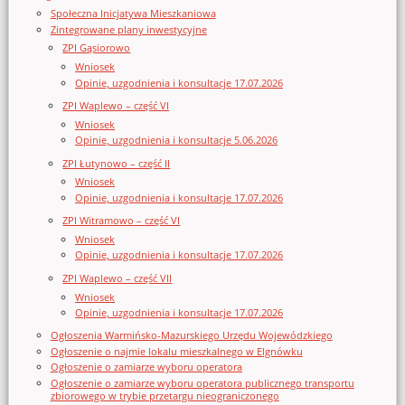
Społeczna Inicjatywa Mieszkaniowa
Zintegrowane plany inwestycyjne
ZPI Gąsiorowo
Wniosek
Opinie, uzgodnienia i konsultacje 17.07.2026
ZPI Waplewo – część VI
Wniosek
Opinie, uzgodnienia i konsultacje 5.06.2026
ZPI Łutynowo – część II
Wniosek
Opinie, uzgodnienia i konsultacje 17.07.2026
ZPI Witramowo – część VI
Wniosek
Opinie, uzgodnienia i konsultacje 17.07.2026
ZPI Waplewo – część VII
Wniosek
Opinie, uzgodnienia i konsultacje 17.07.2026
Ogłoszenia Warmińsko-Mazurskiego Urzędu Wojewódzkiego
Ogłoszenie o najmie lokalu mieszkalnego w Elgnówku
Ogłoszenie o zamiarze wyboru operatora
Ogłoszenie o zamiarze wyboru operatora publicznego transportu
zbiorowego w trybie przetargu nieograniczonego