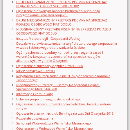
DRUGI NIEOGRANICZONY PRZETARG PISEMNY NA SPRZEDAŻ
POJAZDU SPECJALNEGO STAR 200 PM 18P
Ogłoszenie o otwartym naborze Partnera do wspólnego
przygotowania i realizacji projektu
DRUGI NIEOGRANICZONY PRZETARG PISEMNY NA SPRZEDAŻ
POJAZDU OSOBOWEGO FIAT DOBLO
NIEOGRANICZONY PRZETARG PISEMNY NA SPRZEDAŻ POJAZDU
OSOBOWEGO FIAT DOBLO
Instytut Meteorologii i Gospodarki Wodnej
Decyzja w sprawie zatwierdzenia taryf dla zbiorowego zaopatrzenia
w wodę i zbiorowego odprowadzania ścieków
Ogólny schemat procedury kontroli przestrzegania zasad i
warunków korzystania z zezwoleń na sprzedaż napojów
alkoholowych w gminie Olsztynek
Ogłoszenie o sprzedaży ciągnika Ursus C-360
MPZP Samagowo – czesc I
Rezygnacja z realizacji zadania pn. "Odkrycie tajemnic pomnika
Tannenbergu"
Nieograniczony Przetargu Pisemny Na Sprzedaż Pojazdu
Specjalnego Marki Star_200
Informacje i komunikaty
Uchwała projekt nowego ustroju szkolnego
Ogłoszenie o zebraniu mieszkańców Sołectwa Drwęck - wybory
sołtysa
Ogłoszenie o zamknięciu ul. Behringa na czas Dni Olsztynka 2016
Pozostałe obwieszczenia
Samorząd Województwa Warmińsko-Mazurskiego
Obwieszczenia Wojewody Warmińsko-Mazurskiego