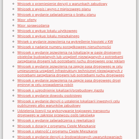
Wniosek o przeniesienie decyzji o warunkach zabudowy
Wniosek o wypis i wyrys z miejscowego planu
Wniosek o wydanie zaświadczenia o braku planu
Wzor_oferty
Wzor_sprawozdania
Wniosek o wykup lokalu użytkowego
Wniosek o wykup lokalu mieszkalnego
Wnisek o wydanie zezwolenia na wykreślenie hipoteki z KW
Wniosek o nadanie numeru porządkowego nieruchomości
Wniosek o wydanie zezwolenia na lokalizację w pasie drogowym
obiektów budowlanych lub urządzeń niezwiązanych z potrzebami
zarządzania drogami lub potrzebami ruchu drogowego oraz reklam
Wniosek o wydanie zezwolenia na zajęcie pasa drogowego w celu
umieszczenia urządzeń infrastruktury technicznej niezwiązanych z
potrzebami zarządzania drogami lub potrzebami ruchu drogowego
Wniosek o wydanie zezwolenia na zajęcie pasa drogowego drogi
gminnej w celu prowadzenia robót
Wniosek o uzgodnienie lokalizacji/przebudowy zjazdu
Wniosek o wydanie dowodu osobistego
Wniosek o wydanie decyzji o ustalenie lokalizacji inwestycji celu
publicznego albo warunków zabudowy
Udzielenia licencji na wykonywanie krajowego transportu
drogowego w zakresie przewozu osób taksówką
Wniosek o wydanie zaświadczenia o rewitalizacji
Wniosek o dotację z programu Ciepłe Mieszkanie
Wniosek o płatność z programu Ciepłe Mieszkanie
Wniosek o wydanie decyzji o środowiskowych uwarunkowaniach