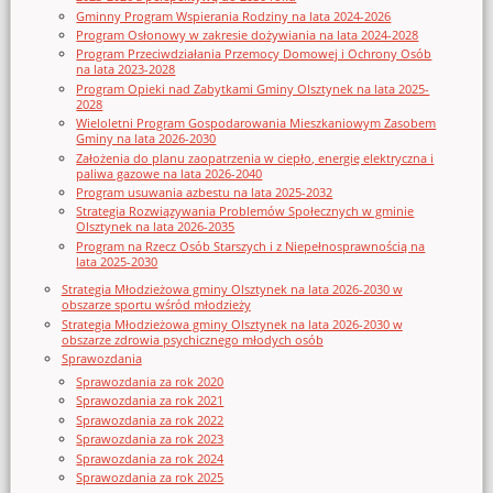
Gminny Program Wspierania Rodziny na lata 2024-2026
Program Osłonowy w zakresie dożywiania na lata 2024-2028
Program Przeciwdziałania Przemocy Domowej i Ochrony Osób
na lata 2023-2028
Program Opieki nad Zabytkami Gminy Olsztynek na lata 2025-
2028
Wieloletni Program Gospodarowania Mieszkaniowym Zasobem
Gminy na lata 2026-2030
Założenia do planu zaopatrzenia w ciepło, energię elektryczna i
paliwa gazowe na lata 2026-2040
Program usuwania azbestu na lata 2025-2032
Strategia Rozwiązywania Problemów Społecznych w gminie
Olsztynek na lata 2026-2035
Program na Rzecz Osób Starszych i z Niepełnosprawnością na
lata 2025-2030
Strategia Młodzieżowa gminy Olsztynek na lata 2026-2030 w
obszarze sportu wśród młodzieży
Strategia Młodzieżowa gminy Olsztynek na lata 2026-2030 w
obszarze zdrowia psychicznego młodych osób
Sprawozdania
Sprawozdania za rok 2020
Sprawozdania za rok 2021
Sprawozdania za rok 2022
Sprawozdania za rok 2023
Sprawozdania za rok 2024
Sprawozdania za rok 2025