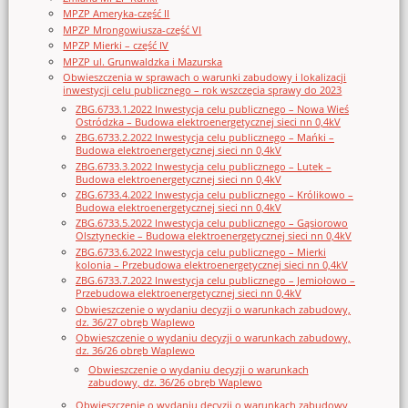
MPZP Ameryka-część II
MPZP Mrongowiusza-część VI
MPZP Mierki – część IV
MPZP ul. Grunwaldzka i Mazurska
Obwieszczenia w sprawach o warunki zabudowy i lokalizacji
inwestycji celu publicznego – rok wszczęcia sprawy do 2023
ZBG.6733.1.2022 Inwestycja celu publicznego – Nowa Wieś
Ostródzka – Budowa elektroenergetycznej sieci nn 0,4kV
ZBG.6733.2.2022 Inwestycja celu publicznego – Mańki –
Budowa elektroenergetycznej sieci nn 0,4kV
ZBG.6733.3.2022 Inwestycja celu publicznego – Lutek –
Budowa elektroenergetycznej sieci nn 0,4kV
ZBG.6733.4.2022 Inwestycja celu publicznego – Królikowo –
Budowa elektroenergetycznej sieci nn 0,4kV
ZBG.6733.5.2022 Inwestycja celu publicznego – Gąsiorowo
Olsztyneckie – Budowa elektroenergetycznej sieci nn 0,4kV
ZBG.6733.6.2022 Inwestycja celu publicznego – Mierki
kolonia – Przebudowa elektroenergetycznej sieci nn 0,4kV
ZBG.6733.7.2022 Inwestycja celu publicznego – Jemiołowo –
Przebudowa elektroenergetycznej sieci nn 0,4kV
Obwieszczenie o wydaniu decyzji o warunkach zabudowy,
dz. 36/27 obręb Waplewo
Obwieszczenie o wydaniu decyzji o warunkach zabudowy,
dz. 36/26 obręb Waplewo
Obwieszczenie o wydaniu decyzji o warunkach
zabudowy, dz. 36/26 obręb Waplewo
Obwieszczenie o wydaniu decyzji o warunkach zabudowy,