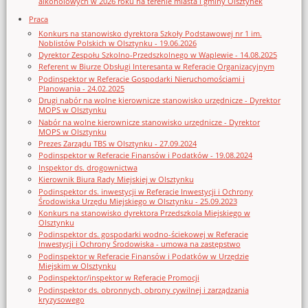
alkoholowych w 2026 roku na terenie miasta i gminy Olsztynek
Praca
Konkurs na stanowisko dyrektora Szkoły Podstawowej nr 1 im.
Noblistów Polskich w Olsztynku - 19.06.2026
Dyrektor Zespołu Szkolno-Przedszkolnego w Waplewie - 14.08.2025
Referent w Biurze Obsługi Interesanta w Referacie Organizacyjnym
Podinspektor w Referacie Gospodarki Nieruchomościami i
Planowania - 24.02.2025
Drugi nabór na wolne kierownicze stanowisko urzędnicze - Dyrektor
MOPS w Olsztynku
Nabór na wolne kierownicze stanowisko urzędnicze - Dyrektor
MOPS w Olsztynku
Prezes Zarządu TBS w Olsztynku - 27.09.2024
Podinspektor w Referacie Finansów i Podatków - 19.08.2024
Inspektor ds. drogownictwa
Kierownik Biura Rady Miejskiej w Olsztynku
Podinspektor ds. inwestycji w Referacie Inwestycji i Ochrony
Środowiska Urzędu Miejskiego w Olsztynku - 25.09.2023
Konkurs na stanowisko dyrektora Przedszkola Miejskiego w
Olsztynku
Podinspektor ds. gospodarki wodno-ściekowej w Referacie
Inwestycji i Ochrony Środowiska - umowa na zastępstwo
Podinspektor w Referacie Finansów i Podatków w Urzędzie
Miejskim w Olsztynku
Podinspektor/inspektor w Referacie Promocji
Podinspektor ds. obronnych, obrony cywilnej i zarządzania
kryzysowego