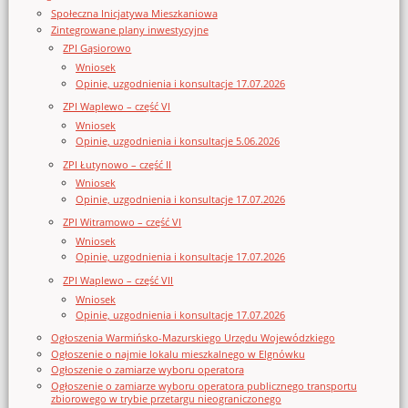
Społeczna Inicjatywa Mieszkaniowa
Zintegrowane plany inwestycyjne
ZPI Gąsiorowo
Wniosek
Opinie, uzgodnienia i konsultacje 17.07.2026
ZPI Waplewo – część VI
Wniosek
Opinie, uzgodnienia i konsultacje 5.06.2026
ZPI Łutynowo – część II
Wniosek
Opinie, uzgodnienia i konsultacje 17.07.2026
ZPI Witramowo – część VI
Wniosek
Opinie, uzgodnienia i konsultacje 17.07.2026
ZPI Waplewo – część VII
Wniosek
Opinie, uzgodnienia i konsultacje 17.07.2026
Ogłoszenia Warmińsko-Mazurskiego Urzędu Wojewódzkiego
Ogłoszenie o najmie lokalu mieszkalnego w Elgnówku
Ogłoszenie o zamiarze wyboru operatora
Ogłoszenie o zamiarze wyboru operatora publicznego transportu
zbiorowego w trybie przetargu nieograniczonego