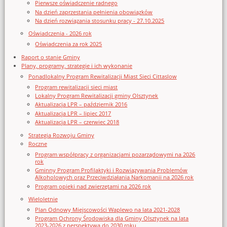
Pierwsze oświadczenie radnego
Na dzień zaprzestania pełnienia obowiązków
Na dzień rozwiązania stosunku pracy - 27.10.2025
Oświadczenia - 2026 rok
Oświadczenia za rok 2025
Raport o stanie Gminy
Plany, programy, strategie i ich wykonanie
Ponadlokalny Program Rewitalizacji Miast Sieci Cittaslow
Program rewitalizacji sieci miast
Lokalny Program Rewitalizacji gminy Olsztynek
Aktualizacja LPR – październik 2016
Aktualizacja LPR – lipiec 2017
Aktualizacja LPR – czerwiec 2018
Strategia Rozwoju Gminy
Roczne
Program współpracy z organizacjami pozarządowymi na 2026
rok
Gminny Program Profilaktyki i Rozwiązywania Problemów
Alkoholowych oraz Przeciwdziałania Narkomanii na 2026 rok
Program opieki nad zwierzętami na 2026 rok
Wieloletnie
Plan Odnowy Miejscowości Waplewo na lata 2021-2028
Program Ochrony Środowiska dla Gminy Olsztynek na lata
2023-2026 z perspektywą do 2030 roku