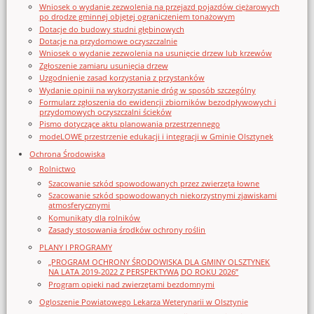
Wniosek o wydanie zezwolenia na przejazd pojazdów ciężarowych
po drodze gminnej objętej ograniczeniem tonażowym
Dotacje do budowy studni głębinowych
Dotacje na przydomowe oczyszczalnie
Wniosek o wydanie zezwolenia na usunięcie drzew lub krzewów
Zgłoszenie zamiaru usunięcia drzew
Uzgodnienie zasad korzystania z przystanków
Wydanie opinii na wykorzystanie dróg w sposób szczególny
Formularz zgłoszenia do ewidencji zbiorników bezodpływowych i
przydomowych oczyszczalni ścieków
Pismo dotyczące aktu planowania przestrzennego
modeLOWE przestrzenie edukacji i integracji w Gminie Olsztynek
Ochrona Środowiska
Rolnictwo
Szacowanie szkód spowodowanych przez zwierzęta łowne
Szacowanie szkód spowodowanych niekorzystnymi zjawiskami
atmosferycznymi
Komunikaty dla rolników
Zasady stosowania środków ochrony roślin
PLANY I PROGRAMY
„PROGRAM OCHRONY ŚRODOWISKA DLA GMINY OLSZTYNEK
NA LATA 2019-2022 Z PERSPEKTYWĄ DO ROKU 2026”
Program opieki nad zwierzętami bezdomnymi
Ogloszenie Powiatowego Lekarza Weterynarii w Olsztynie