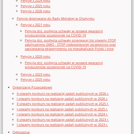
Petycje z 2024 roku
Petycje z 2025 roku
Petycje z 2026 roku
Petycje skierowane do Rady Miejskiej w Olsztynku
Petycje z 2021 roku
Petycja dot. podjęcia uchwały w sprawie gwarancji
producentów szczepionek na COVID-19
Petycja dot. podjęcia uchwały poierającej list otwarty STOP
zabójczenmu GMO - STOP niebezpiecznej szczepionce oraz
zaprzestania eksperymentu na mieszkańcach Polski i inne
Petycje z 2020 roku
Petycja dot. podjęcia uchwały w sprawie gwarancji
producentów szczepionek na COVID-19
Petycje z 2023 roku
Petycje z 2025 roku
Organizacje Pozarządowe
II otwarty konkurs na realizację zadań publicznych w 2026 r.
I otwarty konkurs na realizację zadań publicznych w 2026 r.
II otwarty konkurs na realizację zadań publicznych w 2025 r.
I otwarty konkurs na realizację zadań publicznych w 2025 r.
I otwarty konkurs na realizację zadań publicznych w 2024 r.
II otwarty konkurs na realizację zadań publicznych w 2023 r.
I otwarty konkurs na realizację zadań publicznych w 2023 r.
Ogłoszenia