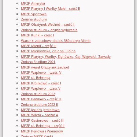
MPZP Ameryka
MPZP Platyny i Warlity Małe – część II
MPZP Sportowa
Zmiana studium
MPZP Olsztynek Wschód – część II
Zmiana studium – drugie wyłożenie
MPZP Kunki – czesc I
Warunki zabudowy dla dz. 380 obręb Mierki
MPZP Mierki – część III
MPZP Mierkowska, Zielona i Polna
MPZP Platyny, Warlity, Elgnówko, Gaj, Wigwałd i Zawady
Zmiana Studium 2021
MPZP węzeł Olsztynek Zachód
MPZP Waplewo – część IV
MPZP ul. Behringa
MPZP Królikowo – czesc I
MPZP Waplewo – czesc V
Zmiana studium 2022
MPZP Pawłowo – część III
Zmiana studium 2022 II
MPZP jezioro Jemiołowo
MPZP Wilcza – obszar A
MPZP Gąsiorowo – część III
MPZP ul. Behringa – część II
MPZP Perłowa i Pionierów
Zmiana MPZP Kunki