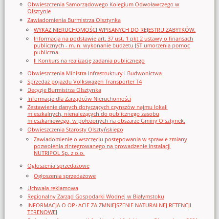
Obwieszczenia Samorządowego Kolegium Odwoławczego w
Olsztynie
Zawiadomienia Burmistrza Olsztynka
WYKAZ NIERUCHOMOŚCI WPISANYCH DO REJESTRU ZABYTKÓW.
Informacja na podstawie art. 37 ust. 1 pkt 2 ustawy o finansach
publicznych - m.in. wykonanie budżetu JST umorzenia pomoc
publiczna.
II Konkurs na realizację zadania publicznego
Obwieszczenia Ministra Infrastruktury i Budwonictwa
Sprzedaż pojazdu Volkswagen Transporter T4
Decyzje Burmistrza Olsztynka
Informacje dla Zarządców Nieruchomości
Zestawienie danych dotyczących czynszów najmu lokali
mieszkalnych, nienależących do publicznego zasobu
mieszkaniowego, w położonych na obszarze Gminy Olsztynek.
Obwieszczenia Starosty Olsztyńskiego
Zawiadomienie o wszczęciu postępowania w sprawie zmiany
pozwolenia zintegrowanego na prowadzenie instalacji
NUTRIPOL Sp. z o.o.
Ogłoszenia sprzedażowe
Ogłoszenia sprzedażowe
Uchwała reklamowa
Regionalny Zarząd Gospodarki Wodnej w Białymstoku
INFORMACJA O OPŁACIE ZA ZMNIEJSZENIE NATURALNEJ RETENCJI
TERENOWEJ