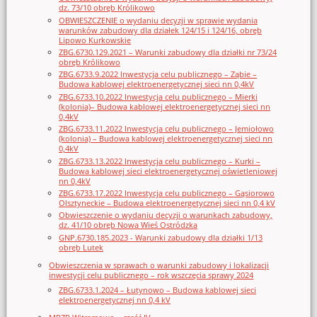
dz. 73/10 obręb Królikowo
OBWIESZCZENIE o wydaniu decyzji w sprawie wydania
warunków zabudowy dla działek 124/15 i 124/16, obręb
Lipowo Kurkowskie
ZBG.6730.129.2021 – Warunki zabudowy dla działki nr 73/24
obręb Królikowo
ZBG.6733.9.2022 Inwestycja celu publicznego – Ząbie –
Budowa kablowej elektroenergetycznej sieci nn 0,4kV
ZBG.6733.10.2022 Inwestycja celu publicznego – Mierki
(kolonia)– Budowa kablowej elektroenergetycznej sieci nn
0,4kV
ZBG.6733.11.2022 Inwestycja celu publicznego – Jemiołowo
(kolonia) – Budowa kablowej elektroenergetycznej sieci nn
0,4kV
ZBG.6733.13.2022 Inwestycja celu publicznego – Kurki –
Budowa kablowej sieci elektroenergetycznej oświetleniowej
nn 0,4kV
ZBG.6733.17.2022 Inwestycja celu publicznego – Gąsiorowo
Olsztyneckie – Budowa elektroenergetycznej sieci nn 0,4 kV
Obwieszczenie o wydaniu decyzji o warunkach zabudowy,
dz. 41/10 obręb Nowa Wieś Ostródzka
GNP.6730.185.2023 - Warunki zabudowy dla działki 1/13
obręb Lutek
Obwieszczenia w sprawach o warunki zabudowy i lokalizacji
inwestycji celu publicznego – rok wszczęcia sprawy 2024
ZBG.6733.1.2024 – Łutynowo – Budowa kablowej sieci
elektroenergetycznej nn 0,4 kV