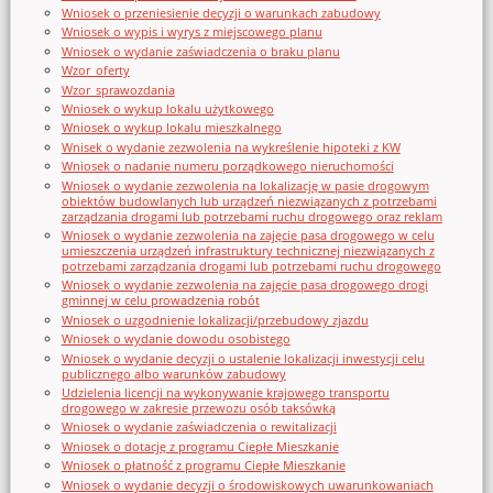
Wniosek o przeniesienie decyzji o warunkach zabudowy
Wniosek o wypis i wyrys z miejscowego planu
Wniosek o wydanie zaświadczenia o braku planu
Wzor_oferty
Wzor_sprawozdania
Wniosek o wykup lokalu użytkowego
Wniosek o wykup lokalu mieszkalnego
Wnisek o wydanie zezwolenia na wykreślenie hipoteki z KW
Wniosek o nadanie numeru porządkowego nieruchomości
Wniosek o wydanie zezwolenia na lokalizację w pasie drogowym
obiektów budowlanych lub urządzeń niezwiązanych z potrzebami
zarządzania drogami lub potrzebami ruchu drogowego oraz reklam
Wniosek o wydanie zezwolenia na zajęcie pasa drogowego w celu
umieszczenia urządzeń infrastruktury technicznej niezwiązanych z
potrzebami zarządzania drogami lub potrzebami ruchu drogowego
Wniosek o wydanie zezwolenia na zajęcie pasa drogowego drogi
gminnej w celu prowadzenia robót
Wniosek o uzgodnienie lokalizacji/przebudowy zjazdu
Wniosek o wydanie dowodu osobistego
Wniosek o wydanie decyzji o ustalenie lokalizacji inwestycji celu
publicznego albo warunków zabudowy
Udzielenia licencji na wykonywanie krajowego transportu
drogowego w zakresie przewozu osób taksówką
Wniosek o wydanie zaświadczenia o rewitalizacji
Wniosek o dotację z programu Ciepłe Mieszkanie
Wniosek o płatność z programu Ciepłe Mieszkanie
Wniosek o wydanie decyzji o środowiskowych uwarunkowaniach