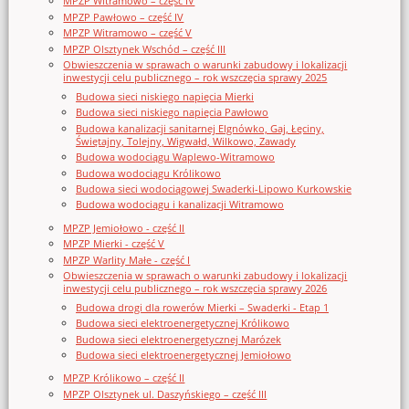
MPZP Witramowo – część IV
MPZP Pawłowo – część IV
MPZP Witramowo – część V
MPZP Olsztynek Wschód – część III
Obwieszczenia w sprawach o warunki zabudowy i lokalizacji
inwestycji celu publicznego – rok wszczęcia sprawy 2025
Budowa sieci niskiego napięcia Mierki
Budowa sieci niskiego napięcia Pawłowo
Budowa kanalizacji sanitarnej Elgnówko, Gaj, Łęciny,
Świętajny, Tolejny, Wigwałd, Wilkowo, Zawady
Budowa wodociągu Waplewo-Witramowo
Budowa wodociągu Królikowo
Budowa sieci wodociągowej Swaderki-Lipowo Kurkowskie
Budowa wodociągu i kanalizacji Witramowo
MPZP Jemiołowo - część II
MPZP Mierki - część V
MPZP Warlity Małe - część I
Obwieszczenia w sprawach o warunki zabudowy i lokalizacji
inwestycji celu publicznego – rok wszczęcia sprawy 2026
Budowa drogi dla rowerów Mierki – Swaderki - Etap 1
Budowa sieci elektroenergetycznej Królikowo
Budowa sieci elektroenergetycznej Marózek
Budowa sieci elektroenergetycznej Jemiołowo
MPZP Królikowo – część II
MPZP Olsztynek ul. Daszyńskiego – część III