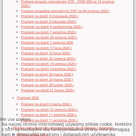
Przetarg pojazdu specjalnego OSP - STAR 200 na 14 grudnia
2020 r
Przetarg pojazdów specjalnych OSP na 04 grudnia 2020 r
Przetarg na dzień 10 listopada 2020 r
Przetarg na dzień 9 listopada 2020 r
Przetargi na dzień 9 października 2020 r
Przetargi na dzień 7 września 2020 r
Przetargi na dzień 28 sierpnia 2020 r
Przetargi na dzień 7 sierpnia 2020
Przetargi na dzień 17 lipca 2020 r
Przetarg na dzień 10 lipca 2020 r
Przetarg na dzień 26 czerwca 2020 r
Przetargi na dzień 19 czerwca 2020 r
Przetargi na dzień 3 kwietnia 2020 r
Przetarg na dzień 30 marca 2020 r
Przetarg na dzień 23 marca 2020 r
Przetarg na dzień 28 lutego 2020 r
Przetargi na dzień 21 lutego 2020 r
Przetargi 2026
Przetarg na dzień 6 marca 2026 r.
Przetargi na dzień 10 sierpnia 2026 r.
Przetarg na dzień 11 sierpnia 2026 r.
We use cookies
Przetarg na dzień 11 września 2026 r.
Na naszej stronie internetowej używamy plików cookie. Niektóre
Wykazy nieruchomości przeznaczonych do sprzedaży i dzierżawy
z nich są niezbędne dla funkcjonowania strony, inne pomagają
nam w ulepszaniu tej strony i doświadczeń użytkownika
Wykazy z 2026 roku