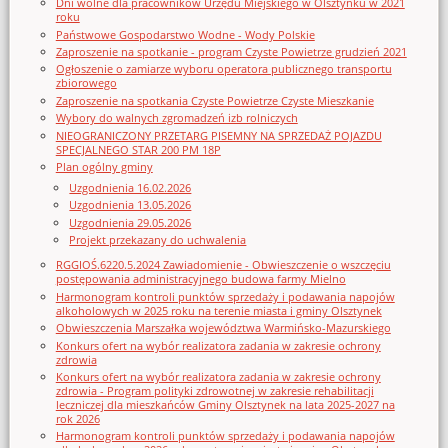
Dni wolne dla pracowników Urzędu Miejskiego w Olsztynku w 2021
roku
Państwowe Gospodarstwo Wodne - Wody Polskie
Zaproszenie na spotkanie - program Czyste Powietrze grudzień 2021
Ogłoszenie o zamiarze wyboru operatora publicznego transportu
zbiorowego
Zaproszenie na spotkania Czyste Powietrze Czyste Mieszkanie
Wybory do walnych zgromadzeń izb rolniczych
NIEOGRANICZONY PRZETARG PISEMNY NA SPRZEDAŻ POJAZDU
SPECJALNEGO STAR 200 PM 18P
Plan ogólny gminy
Uzgodnienia 16.02.2026
Uzgodnienia 13.05.2026
Uzgodnienia 29.05.2026
Projekt przekazany do uchwalenia
RGGIOŚ.6220.5.2024 Zawiadomienie - Obwieszczenie o wszczęciu
postępowania administracyjnego budowa farmy Mielno
Harmonogram kontroli punktów sprzedaży i podawania napojów
alkoholowych w 2025 roku na terenie miasta i gminy Olsztynek
Obwieszczenia Marszałka województwa Warmińsko-Mazurskiego
Konkurs ofert na wybór realizatora zadania w zakresie ochrony
zdrowia
Konkurs ofert na wybór realizatora zadania w zakresie ochrony
zdrowia - Program polityki zdrowotnej w zakresie rehabilitacji
leczniczej dla mieszkańców Gminy Olsztynek na lata 2025-2027 na
rok 2026
Harmonogram kontroli punktów sprzedaży i podawania napojów