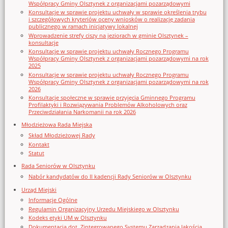
Współpracy Gminy Olsztynek z organizacjami pozarządowymi
Konsultacje w sprawie projektu uchwały w sprawie określenia trybu
i szczegółowych kryteriów oceny wniosków o realizację zadania
publicznego w ramach inicjatywy lokalnej
Wprowadzenie strefy ciszy na jeziorach w gminie Olsztynek –
konsultacje
Konsultacje w sprawie projektu uchwały Rocznego Programu
Współpracy Gminy Olsztynek z organizacjami pozarządowymi na rok
2025
Konsultacje w sprawie projektu uchwały Rocznego Programu
Współpracy Gminy Olsztynek z organizacjami pozarządowymi na rok
2026
Konsultacje społeczne w sprawie przyjęcia Gminnego Programu
Profilaktyki i Rozwiązywania Problemów Alkoholowych oraz
Przeciwdziałania Narkomanii na rok 2026
Młodzieżowa Rada Miejska
Skład Młodzieżowej Rady
Kontakt
Statut
Rada Seniorów w Olsztynku
Nabór kandydatów do II kadencji Rady Seniorów w Olsztynku
Urząd Miejski
Informacje Ogólne
Regulamin Organizacyjny Urzedu Miejskiego w Olsztynku
Kodeks etyki UM w Olsztynku
Dokumentacja dot. Zintegrowanego Systemu Zarządzania Jakością