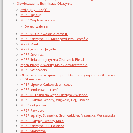
Obwieszczenia Burmistrza Olsztynka
Świętajny – część III
MPZP Jagiełły
MPZP Waplewo – czesc III
Do uchwalenia
MPZP ul. Grunwaldzka-czesc III
MPZP Olsztynek ul. Mrongowiusza – część V
MPZP Mierki
MPZP Jeziorna i Jagielly
MPZP Sosnowa
MPZP linia energetyczna Olsztynek-Biesal
mpzp Platyny, Warlity Małe - obwieszczenie
MPZP Świerkocin
Obwieszczenie w sprawie projektu zmiany mpzp m. Olsztynek
ul. Słoneczna
MPZP Lipowo Kurkowskie – czesc II
MPZP Jemiołowo – część II
MPZP ul. Leśna do węzła Olsztynek Wschód
MPZP Platyny, Warlity, Wigwałd, Gaj, Drwęck
MPZP Łutynowo
MPZP Pawłowo
MPZP Jagielly, Strazacka, Grunwaldzka, Mazurska, Warszawska
MPZP Platyny i Warlity Małe
MPZP Olsztynek ul. Poranna
MPZP Słoneczna