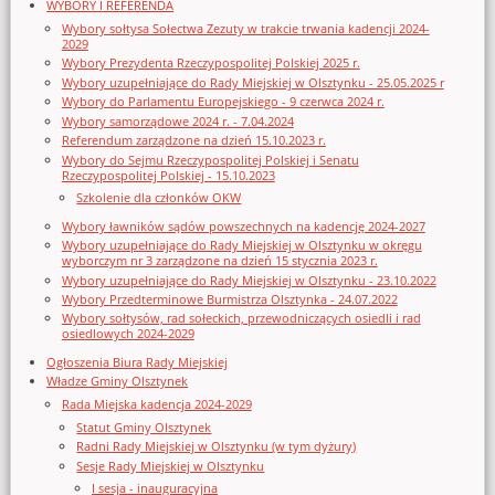
WYBORY I REFERENDA
Wybory sołtysa Sołectwa Zezuty w trakcie trwania kadencji 2024-
2029
Wybory Prezydenta Rzeczypospolitej Polskiej 2025 r.
Wybory uzupełniające do Rady Miejskiej w Olsztynku - 25.05.2025 r
Wybory do Parlamentu Europejskiego - 9 czerwca 2024 r.
Wybory samorządowe 2024 r. - 7.04.2024
Referendum zarządzone na dzień 15.10.2023 r.
Wybory do Sejmu Rzeczypospolitej Polskiej i Senatu
Rzeczypospolitej Polskiej - 15.10.2023
Szkolenie dla członków OKW
Wybory ławników sądów powszechnych na kadencję 2024-2027
Wybory uzupełniające do Rady Miejskiej w Olsztynku w okręgu
wyborczym nr 3 zarządzone na dzień 15 stycznia 2023 r.
Wybory uzupełniające do Rady Miejskiej w Olsztynku - 23.10.2022
Wybory Przedterminowe Burmistrza Olsztynka - 24.07.2022
Wybory sołtysów, rad sołeckich, przewodniczących osiedli i rad
osiedlowych 2024-2029
Ogłoszenia Biura Rady Miejskiej
Władze Gminy Olsztynek
Rada Miejska kadencja 2024-2029
Statut Gminy Olsztynek
Radni Rady Miejskiej w Olsztynku (w tym dyżury)
Sesje Rady Miejskiej w Olsztynku
I sesja - inauguracyjna