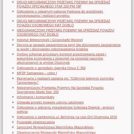
DRUGI NIEOGRANICZONY PRZETARG PISEMNY NA SPRZEDAŻ
POJAZDU SPECJALNEGO STAR 200 PM 18P
Ogłoszenie o otwartym naborze Partnera do wspólnego
przygotowania i realizacji projektu
DRUGI NIEOGRANICZONY PRZETARG PISEMNY NA SPRZEDAŻ
POJAZDU OSOBOWEGO FIAT DOBLO
NIEOGRANICZONY PRZETARG PISEMNY NA SPRZEDAŻ POJAZDU
OSOBOWEGO FIAT DOBLO
Instytut Meteorologii i Gospodarki Wodnej
Decyzja w sprawie zatwierdzenia taryf dla zbiorowego zaopatrzenia
w wodę i zbiorowego odprowadzania ścieków
Ogólny schemat procedury kontroli przestrzegania zasad i
warunków korzystania z zezwoleń na sprzedaż napojów
alkoholowych w gminie Olsztynek
Ogłoszenie o sprzedaży ciągnika Ursus C-360
MPZP Samagowo – czesc I
Rezygnacja z realizacji zadania pn. "Odkrycie tajemnic pomnika
Tannenbergu"
Nieograniczony Przetargu Pisemny Na Sprzedaż Pojazdu
Specjalnego Marki Star_200
Informacje i komunikaty
Uchwała projekt nowego ustroju szkolnego
Ogłoszenie o zebraniu mieszkańców Sołectwa Drwęck - wybory
sołtysa
Ogłoszenie o zamknięciu ul. Behringa na czas Dni Olsztynka 2016
Pozostałe obwieszczenia
Samorząd Województwa Warmińsko-Mazurskiego
Obwieszczenia Wojewody Warmińsko-Mazurskiego