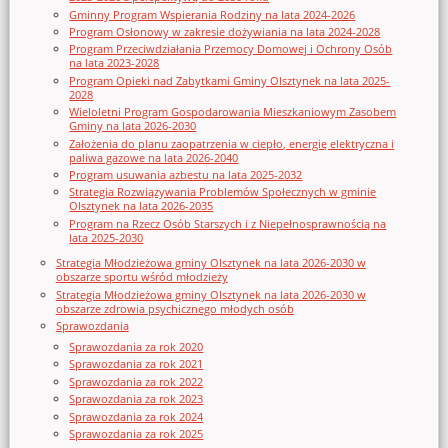
Gminny Program Wspierania Rodziny na lata 2024-2026
Program Osłonowy w zakresie dożywiania na lata 2024-2028
Program Przeciwdziałania Przemocy Domowej i Ochrony Osób
na lata 2023-2028
Program Opieki nad Zabytkami Gminy Olsztynek na lata 2025-
2028
Wieloletni Program Gospodarowania Mieszkaniowym Zasobem
Gminy na lata 2026-2030
Założenia do planu zaopatrzenia w ciepło, energię elektryczna i
paliwa gazowe na lata 2026-2040
Program usuwania azbestu na lata 2025-2032
Strategia Rozwiązywania Problemów Społecznych w gminie
Olsztynek na lata 2026-2035
Program na Rzecz Osób Starszych i z Niepełnosprawnością na
lata 2025-2030
Strategia Młodzieżowa gminy Olsztynek na lata 2026-2030 w
obszarze sportu wśród młodzieży
Strategia Młodzieżowa gminy Olsztynek na lata 2026-2030 w
obszarze zdrowia psychicznego młodych osób
Sprawozdania
Sprawozdania za rok 2020
Sprawozdania za rok 2021
Sprawozdania za rok 2022
Sprawozdania za rok 2023
Sprawozdania za rok 2024
Sprawozdania za rok 2025