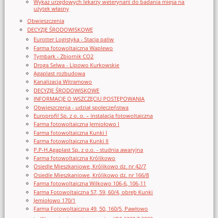
Wykaz urzędowych lekarzy weterynarii do badania mięsa na
użytek własny
Obwieszczenia
DECYZJE ŚRODOWISKOWE
Eurotter Logistyka - Stacja paliw
Farma fotowoltaiczna Waplewo
Tymbark - Zbiornik CO2
Droga Selwa - Lipowo Kurkowskie
Agaplast rozbudowa
Kanalizacja Witramowo
DECYZJE ŚRODOWISKOWE
INFORMACJE O WSZCZĘCIU POSTĘPOWANIA
Obwieszczenia - udział społeczeństwa
Europrofil Sp. z o. o. – instalacja fotowoltaiczna
Farma fotowoltaiczna Jemiołowo I
Farma fotowoltaiczna Kunki I
Farma fotowoltaiczna Kunki II
P.P-H.Agaplast Sp. z o.o. - studnia awaryjna
Farma fotowoltaiczna Królikowo
Osiedle Mieszkaniowe, Królikowo dz. nr 42/7
Osiedle Mieszkaniowe, Królikowo dz. nr 166/8
Farma fotowoltaiczna Wilkowo 106-6, 106-11
Farma Fotowoltaiczna 57, 59, 60/4, obręb Kunki
Jemiołowo 170/1
Farma Fotowoltaiczna 49, 50, 160/5, Pawłowo