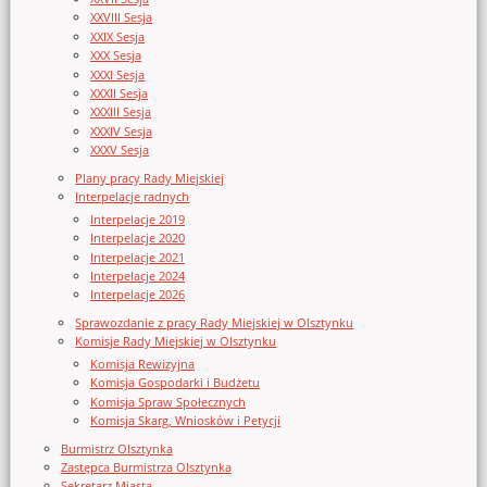
XXVIII Sesja
XXIX Sesja
XXX Sesja
XXXI Sesja
XXXII Sesja
XXXIII Sesja
XXXIV Sesja
XXXV Sesja
Plany pracy Rady Miejskiej
Interpelacje radnych
Interpelacje 2019
Interpelacje 2020
Interpelacje 2021
Interpelacje 2024
Interpelacje 2026
Sprawozdanie z pracy Rady Miejskiej w Olsztynku
Komisje Rady Miejskiej w Olsztynku
Komisja Rewizyjna
Komisja Gospodarki i Budżetu
Komisja Spraw Społecznych
Komisja Skarg, Wniosków i Petycji
Burmistrz Olsztynka
Zastępca Burmistrza Olsztynka
Sekretarz Miasta