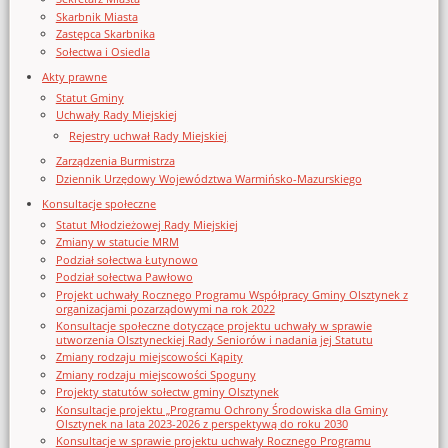
Skarbnik Miasta
Zastępca Skarbnika
Sołectwa i Osiedla
Akty prawne
Statut Gminy
Uchwały Rady Miejskiej
Rejestry uchwał Rady Miejskiej
Zarządzenia Burmistrza
Dziennik Urzędowy Województwa Warmińsko-Mazurskiego
Konsultacje społeczne
Statut Młodzieżowej Rady Miejskiej
Zmiany w statucie MRM
Podział sołectwa Łutynowo
Podział sołectwa Pawłowo
Projekt uchwały Rocznego Programu Współpracy Gminy Olsztynek z
organizacjami pozarządowymi na rok 2022
Konsultacje społeczne dotyczące projektu uchwały w sprawie
utworzenia Olsztyneckiej Rady Seniorów i nadania jej Statutu
Zmiany rodzaju miejscowości Kąpity
Zmiany rodzaju miejscowości Spoguny
Projekty statutów sołectw gminy Olsztynek
Konsultacje projektu „Programu Ochrony Środowiska dla Gminy
Olsztynek na lata 2023-2026 z perspektywą do roku 2030
Konsultacje w sprawie projektu uchwały Rocznego Programu