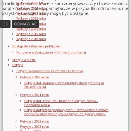
(Tracking Cookies). Możesz sam zdecydować, czy chcesz zezwolić
Wykazy z 2025 roku
na pliki cookie. Należy pamiętać, że w przypadku odrzucenia, nie
Wykazy z 2024 roku
wszystkie funkcje strony mogą być dostępne.
Wykazy z 2023 roku
Wykazy z 2022 roku
OK
ODMAWIAĆ
Wykazy z 2021 roku
Wykazy z 2020 roku
Wykazy z 2019 roku
Wykazy z 2018 roku
Dostęp do informacji publicznej
Ponowne wykorzystanie informacji publicznej
Skargi i wnioski
Petycje
Petycje skierowane do Burmistrza Olsztynka
Petycje z 2020 roku
Petycja dot. poprawy infrastruktury drogi gminnej nr
281409_5.0014
Petycje z 2021 roku
Petycja dot. konkursu: Rodzinne Miejsce Zabaw -
Podwórko NIVEA
Petycja dotycząca poprawy stanu i oznakowania dwóch
odcinków dróg gminnych biegących do granicy gminy
Petycje z 2022 roku
Petycje z 2023 roku