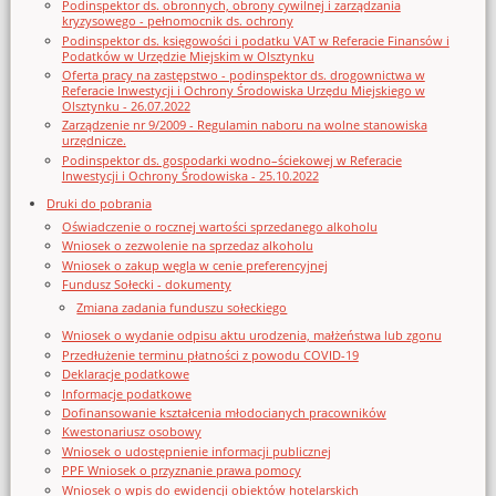
Podinspektor ds. obronnych, obrony cywilnej i zarządzania
kryzysowego - pełnomocnik ds. ochrony
Podinspektor ds. księgowości i podatku VAT w Referacie Finansów i
Podatków w Urzędzie Miejskim w Olsztynku
Oferta pracy na zastępstwo - podinspektor ds. drogownictwa w
Referacie Inwestycji i Ochrony Środowiska Urzędu Miejskiego w
Olsztynku - 26.07.2022
Zarządzenie nr 9/2009 - Regulamin naboru na wolne stanowiska
urzędnicze.
Podinspektor ds. gospodarki wodno–ściekowej w Referacie
Inwestycji i Ochrony Środowiska - 25.10.2022
Druki do pobrania
Oświadczenie o rocznej wartości sprzedanego alkoholu
Wniosek o zezwolenie na sprzedaz alkoholu
Wniosek o zakup węgla w cenie preferencyjnej
Fundusz Sołecki - dokumenty
Zmiana zadania funduszu sołeckiego
Wniosek o wydanie odpisu aktu urodzenia, małżeństwa lub zgonu
Przedłużenie terminu płatności z powodu COVID-19
Deklaracje podatkowe
Informacje podatkowe
Dofinansowanie kształcenia młodocianych pracowników
Kwestonariusz osobowy
Wniosek o udostępnienie informacji publicznej
PPF Wniosek o przyznanie prawa pomocy
Wniosek o wpis do ewidencji obiektów hotelarskich