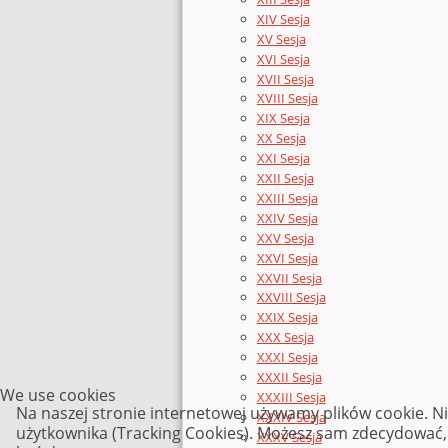
XIV Sesja
XV Sesja
XVI Sesja
XVII Sesja
XVIII Sesja
XIX Sesja
XX Sesja
XXI Sesja
XXII Sesja
XXIII Sesja
XXIV Sesja
XXV Sesja
XXVI Sesja
XXVII Sesja
XXVIII Sesja
XXIX Sesja
XXX Sesja
XXXI Sesja
XXXII Sesja
We use cookies
XXXIII Sesja
Na naszej stronie internetowej używamy plików cookie. N
XXXIV Sesja
użytkownika (Tracking Cookies). Możesz sam zdecydować, c
XXXV Sesja