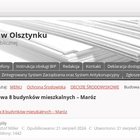
S
 w Olsztynku
blicznej
efony
Instrukcja obsługi BIP
Redakcja
Kontakt
Deklaracja dostę
Zintegrowany System Zarządzania oraz System Antykorupcyjny
Zgłosze
a)
zawartości
tutaj:
MENU
Ochrona Środowiska
DECYZJE ŚRODOWISKOWE
Budowa 
wa 8 budynków mieszkalnych – Maróz
 8 budynków mieszkalnych – Maróz
góły
ztof Miller
Opublikowano: 21 sierpień 2024
Utworzono: 21 sierpień 
słony: 1442