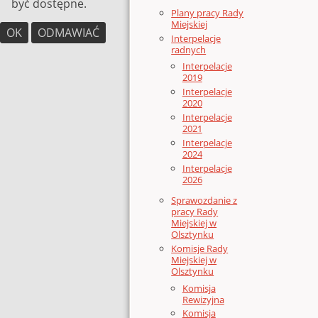
być dostępne.
Plany pracy Rady
Miejskiej
OK
ODMAWIAĆ
Interpelacje
radnych
Interpelacje
2019
Interpelacje
2020
Interpelacje
2021
Interpelacje
2024
Interpelacje
2026
Sprawozdanie z
pracy Rady
Miejskiej w
Olsztynku
Komisje Rady
Miejskiej w
Olsztynku
Komisja
Rewizyjna
Komisja