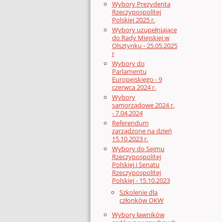
Wybory Prezydenta
Rzeczypospolitej
Polskiej 2025 r.
Wybory uzupełniające
do Rady Miejskiej w
Olsztynku - 25.05.2025
r
Wybory do
Parlamentu
Europejskiego - 9
czerwca 2024 r.
Wybory
samorządowe 2024 r.
- 7.04.2024
Referendum
zarządzone na dzień
15.10.2023 r.
Wybory do Sejmu
Rzeczypospolitej
Polskiej i Senatu
Rzeczypospolitej
Polskiej - 15.10.2023
Szkolenie dla
członków OKW
Wybory ławników