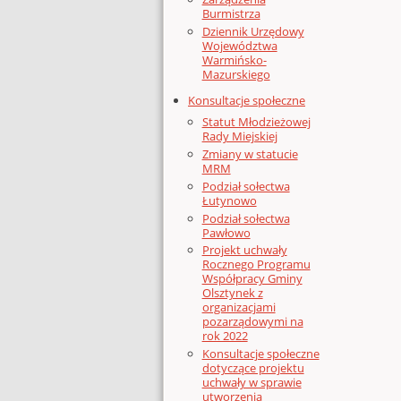
Burmistrza
Dziennik Urzędowy
Województwa
Warmińsko-
Mazurskiego
Konsultacje społeczne
Statut Młodzieżowej
Rady Miejskiej
Zmiany w statucie
MRM
Podział sołectwa
Łutynowo
Podział sołectwa
Pawłowo
Projekt uchwały
Rocznego Programu
Współpracy Gminy
Olsztynek z
organizacjami
pozarządowymi na
rok 2022
Konsultacje społeczne
dotyczące projektu
uchwały w sprawie
utworzenia