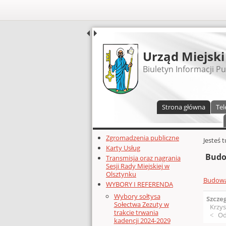
UDOSTĘPNIJ
Urząd Miejski
Biuletyn Informacji Pu
Menu główne
Strona główna
Tel
Dodatkowe zasoby (lewa kolumn
Zgromadzenia publiczne
Głównej 
Jesteś 
Karty Usług
Budo
Transmisja oraz nagrania
Sesji Rady Miejskiej w
Olsztynku
Budowa
WYBORY I REFERENDA
Wybory sołtysa
Szcze
Sołectwa Zezuty w
Krzys
trakcie trwania
Od
kadencji 2024-2029