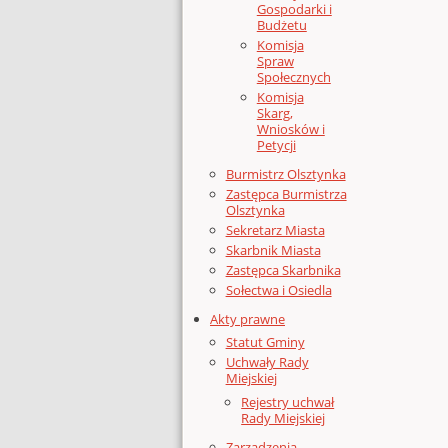
Gospodarki i
Budżetu
Komisja
Spraw
Społecznych
Komisja
Skarg,
Wniosków i
Petycji
Burmistrz Olsztynka
Zastępca Burmistrza
Olsztynka
Sekretarz Miasta
Skarbnik Miasta
Zastępca Skarbnika
Sołectwa i Osiedla
Akty prawne
Statut Gminy
Uchwały Rady
Miejskiej
Rejestry uchwał
Rady Miejskiej
Zarządzenia