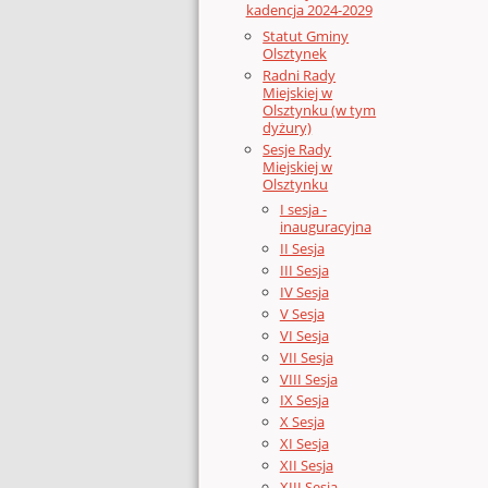
kadencja 2024-2029
Statut Gminy
Olsztynek
Radni Rady
Miejskiej w
Olsztynku (w tym
dyżury)
Sesje Rady
Miejskiej w
Olsztynku
I sesja -
inauguracyjna
II Sesja
III Sesja
IV Sesja
V Sesja
VI Sesja
VII Sesja
VIII Sesja
IX Sesja
X Sesja
XI Sesja
XII Sesja
XIII Sesja