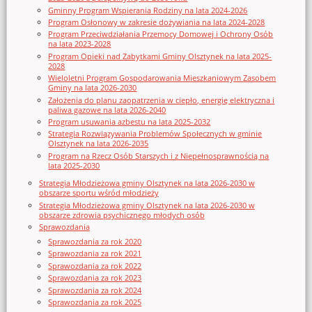
Gminny Program Wspierania Rodziny na lata 2024-2026
Program Osłonowy w zakresie dożywiania na lata 2024-2028
Program Przeciwdziałania Przemocy Domowej i Ochrony Osób
na lata 2023-2028
Program Opieki nad Zabytkami Gminy Olsztynek na lata 2025-
2028
Wieloletni Program Gospodarowania Mieszkaniowym Zasobem
Gminy na lata 2026-2030
Założenia do planu zaopatrzenia w ciepło, energię elektryczna i
paliwa gazowe na lata 2026-2040
Program usuwania azbestu na lata 2025-2032
Strategia Rozwiązywania Problemów Społecznych w gminie
Olsztynek na lata 2026-2035
Program na Rzecz Osób Starszych i z Niepełnosprawnością na
lata 2025-2030
Strategia Młodzieżowa gminy Olsztynek na lata 2026-2030 w
obszarze sportu wśród młodzieży
Strategia Młodzieżowa gminy Olsztynek na lata 2026-2030 w
obszarze zdrowia psychicznego młodych osób
Sprawozdania
Sprawozdania za rok 2020
Sprawozdania za rok 2021
Sprawozdania za rok 2022
Sprawozdania za rok 2023
Sprawozdania za rok 2024
Sprawozdania za rok 2025