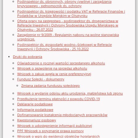
Podinspektor ds. obronnych, obrony cywilnej i zarządzania
kryzysowego - pełnomocnik ds. ochrony
Podinspektor ds. księgowości i podatku VAT w Referacie Finansów i
Podatków w Urzędzie Miejskim w Olsztynku
Oferta pracy na zastępstwo - podinspektor ds. drogownictwa w
Referacie Inwestycji i Ochrony Środowiska Urzędu Miejskiego w
Olsztynku - 26.07.2022
Zarządzenie nr 9/2009 - Regulamin naboru na wolne stanowiska
urzędnicze.
Podinspektor ds. gospodarki wodno–ściekowej w Referacie
Inwestycji i Ochrony Środowiska - 25.10.2022
Druki do pobrania
Oświadczenie o rocznej wartości sprzedanego alkoholu
Wniosek o zezwolenie na sprzedaz alkoholu
Wniosek o zakup węgla w cenie preferencyjnej
Fundusz Sołecki - dokumenty
Zmiana zadania funduszu sołeckiego
Wniosek o wydanie odpisu aktu urodzenia, małżeństwa lub zgonu
Przedłużenie terminu płatności z powodu COVID-19
Deklaracje podatkowe
Informacje podatkowe
Dofinansowanie kształcenia młodocianych pracowników
Kwestonariusz osobowy
Wniosek o udostępnienie informacji publicznej
PPF Wniosek o przyznanie prawa pomocy
Wniosek o wpis do ewidencji obiektów hotelarskich