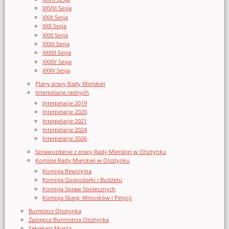
XXVIII Sesja
XXIX Sesja
XXX Sesja
XXXI Sesja
XXXII Sesja
XXXIII Sesja
XXXIV Sesja
XXXV Sesja
Plany pracy Rady Miejskiej
Interpelacje radnych
Interpelacje 2019
Interpelacje 2020
Interpelacje 2021
Interpelacje 2024
Interpelacje 2026
Sprawozdanie z pracy Rady Miejskiej w Olsztynku
Komisje Rady Miejskiej w Olsztynku
Komisja Rewizyjna
Komisja Gospodarki i Budżetu
Komisja Spraw Społecznych
Komisja Skarg, Wniosków i Petycji
Burmistrz Olsztynka
Zastępca Burmistrza Olsztynka
Sekretarz Miasta