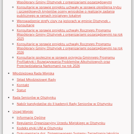
Współpracy Gminy Olsztynek z organizacjami pozarządowymi
Konsultacje w sprawie projektu uchwały w sprawie określenia trybu
i szczegółowych kryteriów oceny wniosków o realizację zadania
publicznego w ramach inicjatywy lokalnej
Wprowadzenie strefy ciszy na jeziorach w gminie Olsztynek –
konsultacje
Konsultacje w sprawie projektu uchwały Rocznego Programu
Współpracy Gminy Olsztynek z organizacjami pozarządowymi na rok
2025
Konsultacje w sprawie projektu uchwały Rocznego Programu
Współpracy Gminy Olsztynek z organizacjami pozarządowymi na rok
2026
Konsultacje społeczne w sprawie przyjęcia Gminnego Programu
Profilaktyki i Rozwiązywania Problemów Alkoholowych oraz
Przeciwdziałania Narkomanii na rok 2026
Młodzieżowa Rada Miejska
Skład Młodzieżowej Rady
Kontakt
Statut
Rada Seniorów w Olsztynku
Nabór kandydatów do II kadencji Rady Seniorów w Olsztynku
Urząd Miejski
Informacje Ogólne
Regulamin Organizacyjny Urzedu Miejskiego w Olsztynku
Kodeks etyki UM w Olsztynku
Dokumentacja dot. Zintegrowanego Systemu Zarządzania Jakością