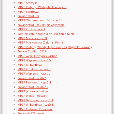
MPZP Ameryka
MPZP Platyny i Warlity Małe – część II
MPZP Sportowa
Zmiana studium
MPZP Olsztynek Wschód – część II
Zmiana studium – drugie wyłożenie
MPZP Kunki – czesc I
Warunki zabudowy dla dz. 380 obręb Mierki
MPZP Mierki – część III
MPZP Mierkowska, Zielona i Polna
MPZP Platyny, Warlity, Elgnówko, Gaj, Wigwałd i Zawady
Zmiana Studium 2021
MPZP węzeł Olsztynek Zachód
MPZP Waplewo – część IV
MPZP ul. Behringa
MPZP Królikowo – czesc I
MPZP Waplewo – czesc V
Zmiana studium 2022
MPZP Pawłowo – część III
Zmiana studium 2022 II
MPZP jezioro Jemiołowo
MPZP Wilcza – obszar A
MPZP Gąsiorowo – część III
MPZP ul. Behringa – część II
MPZP Perłowa i Pionierów
Zmiana MPZP Kunki