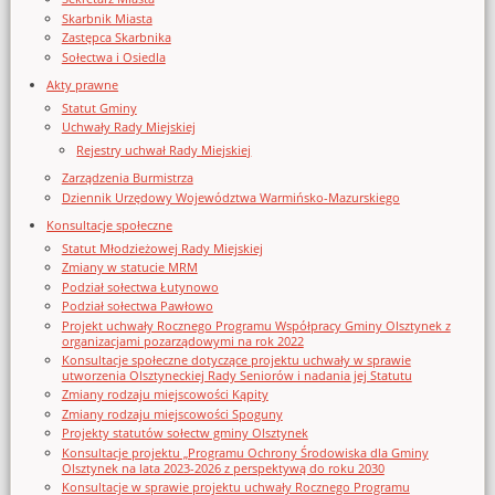
Skarbnik Miasta
Zastępca Skarbnika
Sołectwa i Osiedla
Akty prawne
Statut Gminy
Uchwały Rady Miejskiej
Rejestry uchwał Rady Miejskiej
Zarządzenia Burmistrza
Dziennik Urzędowy Województwa Warmińsko-Mazurskiego
Konsultacje społeczne
Statut Młodzieżowej Rady Miejskiej
Zmiany w statucie MRM
Podział sołectwa Łutynowo
Podział sołectwa Pawłowo
Projekt uchwały Rocznego Programu Współpracy Gminy Olsztynek z
organizacjami pozarządowymi na rok 2022
Konsultacje społeczne dotyczące projektu uchwały w sprawie
utworzenia Olsztyneckiej Rady Seniorów i nadania jej Statutu
Zmiany rodzaju miejscowości Kąpity
Zmiany rodzaju miejscowości Spoguny
Projekty statutów sołectw gminy Olsztynek
Konsultacje projektu „Programu Ochrony Środowiska dla Gminy
Olsztynek na lata 2023-2026 z perspektywą do roku 2030
Konsultacje w sprawie projektu uchwały Rocznego Programu