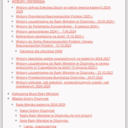
WYBORY I REFERENDA
Wybory sołtysa Sołectwa Zezuty w trakcie trwania kadencji 2024-
2029
Wybory Prezydenta Rzeczypospolitej Polskiej 2025 r.
Wybory uzupełniające do Rady Miejskiej w Olsztynku - 25.05.2025 r
Wybory do Parlamentu Europejskiego - 9 czerwca 2024 r.
Wybory samorządowe 2024 r. - 7.04.2024
Referendum zarządzone na dzień 15.10.2023 r.
Wybory do Sejmu Rzeczypospolitej Polskiej i Senatu
Rzeczypospolitej Polskiej - 15.10.2023
Szkolenie dla członków OKW
Wybory ławników sądów powszechnych na kadencję 2024-2027
Wybory uzupełniające do Rady Miejskiej w Olsztynku w okręgu
wyborczym nr 3 zarządzone na dzień 15 stycznia 2023 r.
Wybory uzupełniające do Rady Miejskiej w Olsztynku - 23.10.2022
Wybory Przedterminowe Burmistrza Olsztynka - 24.07.2022
Wybory sołtysów, rad sołeckich, przewodniczących osiedli i rad
osiedlowych 2024-2029
Ogłoszenia Biura Rady Miejskiej
Władze Gminy Olsztynek
Rada Miejska kadencja 2024-2029
Statut Gminy Olsztynek
Radni Rady Miejskiej w Olsztynku (w tym dyżury)
Sesje Rady Miejskiej w Olsztynku
I sesja - inauguracyjna