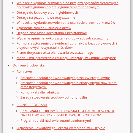
Wniosek o wydanie zezwolenia na przejazd pojazdów ciężarowych
po drodze gminnej objętej ograniczeniem tonażowym
Dotacje do budowy studni głębinowych
Dotacje na przydomowe oczyszczalnie
Wniosek o wydanie zezwolenia na usunięcie drzew lub krzewów
Zgłoszenie zamiaru usunięcia drzew
Uzgodnienie zasad korzystania z przystanków
Wydanie opinii na wykorzystanie dróg w sposób szczególny
Formularz zgłoszenia do ewidencji zbiorników bezodpływowych i
przydomowych oczyszczalni ścieków
Pismo dotyczące aktu planowania przestrzennego
modeLOWE przestrzenie edukacji i integracji w Gminie Olsztynek
Ochrona Środowiska
Rolnictwo
Szacowanie szkód spowodowanych przez zwierzęta łowne
Szacowanie szkód spowodowanych niekorzystnymi zjawiskami
atmosferycznymi
Komunikaty dla rolników
Zasady stosowania środków ochrony roślin
PLANY I PROGRAMY
„PROGRAM OCHRONY ŚRODOWISKA DLA GMINY OLSZTYNEK
NA LATA 2019-2022 Z PERSPEKTYWĄ DO ROKU 2026”
Program opieki nad zwierzętami bezdomnymi
Ogloszenie Powiatowego Lekarza Weterynarii w Olsztynie