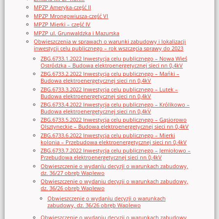
MPZP Ameryka-część II
MPZP Mrongowiusza-część VI
MPZP Mierki – część IV
MPZP ul. Grunwaldzka i Mazurska
Obwieszczenia w sprawach o warunki zabudowy i lokalizacji
inwestycji celu publicznego – rok wszczęcia sprawy do 2023
ZBG.6733.1.2022 Inwestycja celu publicznego – Nowa Wieś
Ostródzka – Budowa elektroenergetycznej sieci nn 0,4kV
ZBG.6733.2.2022 Inwestycja celu publicznego – Mańki –
Budowa elektroenergetycznej sieci nn 0,4kV
ZBG.6733.3.2022 Inwestycja celu publicznego – Lutek –
Budowa elektroenergetycznej sieci nn 0,4kV
ZBG.6733.4.2022 Inwestycja celu publicznego – Królikowo –
Budowa elektroenergetycznej sieci nn 0,4kV
ZBG.6733.5.2022 Inwestycja celu publicznego – Gąsiorowo
Olsztyneckie – Budowa elektroenergetycznej sieci nn 0,4kV
ZBG.6733.6.2022 Inwestycja celu publicznego – Mierki
kolonia – Przebudowa elektroenergetycznej sieci nn 0,4kV
ZBG.6733.7.2022 Inwestycja celu publicznego – Jemiołowo –
Przebudowa elektroenergetycznej sieci nn 0,4kV
Obwieszczenie o wydaniu decyzji o warunkach zabudowy,
dz. 36/27 obręb Waplewo
Obwieszczenie o wydaniu decyzji o warunkach zabudowy,
dz. 36/26 obręb Waplewo
Obwieszczenie o wydaniu decyzji o warunkach
zabudowy, dz. 36/26 obręb Waplewo
Obwieszczenie o wydaniu decyzji o warunkach zabudowy,