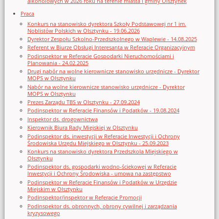
alkoholowych w 2026 roku na terenie miasta i gminy Olsztynek
Praca
Konkurs na stanowisko dyrektora Szkoły Podstawowej nr 1 im.
Noblistów Polskich w Olsztynku - 19.06.2026
Dyrektor Zespołu Szkolno-Przedszkolnego w Waplewie - 14.08.2025
Referent w Biurze Obsługi Interesanta w Referacie Organizacyjnym
Podinspektor w Referacie Gospodarki Nieruchomościami i
Planowania - 24.02.2025
Drugi nabór na wolne kierownicze stanowisko urzędnicze - Dyrektor
MOPS w Olsztynku
Nabór na wolne kierownicze stanowisko urzędnicze - Dyrektor
MOPS w Olsztynku
Prezes Zarządu TBS w Olsztynku - 27.09.2024
Podinspektor w Referacie Finansów i Podatków - 19.08.2024
Inspektor ds. drogownictwa
Kierownik Biura Rady Miejskiej w Olsztynku
Podinspektor ds. inwestycji w Referacie Inwestycji i Ochrony
Środowiska Urzędu Miejskiego w Olsztynku - 25.09.2023
Konkurs na stanowisko dyrektora Przedszkola Miejskiego w
Olsztynku
Podinspektor ds. gospodarki wodno-ściekowej w Referacie
Inwestycji i Ochrony Środowiska - umowa na zastępstwo
Podinspektor w Referacie Finansów i Podatków w Urzędzie
Miejskim w Olsztynku
Podinspektor/inspektor w Referacie Promocji
Podinspektor ds. obronnych, obrony cywilnej i zarządzania
kryzysowego