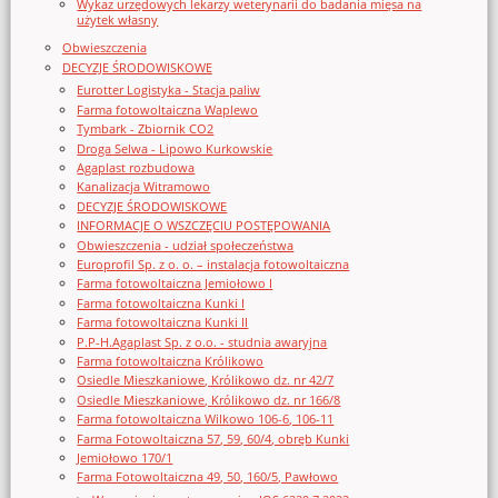
Wykaz urzędowych lekarzy weterynarii do badania mięsa na
użytek własny
Obwieszczenia
DECYZJE ŚRODOWISKOWE
Eurotter Logistyka - Stacja paliw
Farma fotowoltaiczna Waplewo
Tymbark - Zbiornik CO2
Droga Selwa - Lipowo Kurkowskie
Agaplast rozbudowa
Kanalizacja Witramowo
DECYZJE ŚRODOWISKOWE
INFORMACJE O WSZCZĘCIU POSTĘPOWANIA
Obwieszczenia - udział społeczeństwa
Europrofil Sp. z o. o. – instalacja fotowoltaiczna
Farma fotowoltaiczna Jemiołowo I
Farma fotowoltaiczna Kunki I
Farma fotowoltaiczna Kunki II
P.P-H.Agaplast Sp. z o.o. - studnia awaryjna
Farma fotowoltaiczna Królikowo
Osiedle Mieszkaniowe, Królikowo dz. nr 42/7
Osiedle Mieszkaniowe, Królikowo dz. nr 166/8
Farma fotowoltaiczna Wilkowo 106-6, 106-11
Farma Fotowoltaiczna 57, 59, 60/4, obręb Kunki
Jemiołowo 170/1
Farma Fotowoltaiczna 49, 50, 160/5, Pawłowo