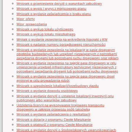
Wniosek o przeniesienie decyzji o warunkach zabudowy
Wniosek o wypis i wyrys z miejscowego planu
Wniosek o wydanie zaświadczenia o braku planu
Wzor_oferty
Wzor_sprawozdania
Wniosek o wykup lokalu użytkowego
Wniosek o wykup lokalu mieszkalnego
Wnisek o wydanie zezwolenia na wykreślenie hipoteki z KW
Wniosek o nadanie numeru porządkowego nieruchomości
Wniosek o wydanie zezwolenia na lokalizację w pasie drogowym
obiektów budowlanych lub urządzeń niezwiązanych z potrzebami
zarządzania drogami lub potrzebami ruchu drogowego oraz reklam
Wniosek o wydanie zezwolenia na zajęcie pasa drogowego w celu
umieszczenia urządzeń infrastruktury technicznej niezwiązanych z
potrzebami zarządzania drogami lub potrzebami ruchu drogowego
Wniosek o wydanie zezwolenia na zajęcie pasa drogowego drogi
gminnej w celu prowadzenia robót
Wniosek o uzgodnienie lokalizacji/przebudowy zjazdu
Wniosek o wydanie dowodu osobistego
Wniosek o wydanie decyzji o ustalenie lokalizacji inwestycji celu
publicznego albo warunków zabudowy
Udzielenia licencji na wykonywanie krajowego transportu
drogowego w zakresie przewozu osób taksówką
Wniosek o wydanie zaświadczenia o rewitalizacji
Wniosek o dotację z programu Ciepłe Mieszkanie
Wniosek o płatność z programu Ciepłe Mieszkanie
Wniosek o wydanie decyzji o środowiskowych uwarunkowaniach