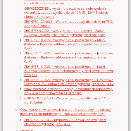
dz. 73/10 obręb Królikowo
OBWIESZCZENIE o wydaniu decyzji w sprawie wydania
warunków zabudowy dla działek 124/15 i 124/16, obręb
Lipowo Kurkowskie
ZBG.6730.129.2021 – Warunki zabudowy dla działki nr 73/24
obręb Królikowo
ZBG.6733.9.2022 Inwestycja celu publicznego – Ząbie –
Budowa kablowej elektroenergetycznej sieci nn 0,4kV
ZBG.6733.10.2022 Inwestycja celu publicznego – Mierki
(kolonia)– Budowa kablowej elektroenergetycznej sieci nn
0,4kV
ZBG.6733.11.2022 Inwestycja celu publicznego – Jemiołowo
(kolonia) – Budowa kablowej elektroenergetycznej sieci nn
0,4kV
ZBG.6733.13.2022 Inwestycja celu publicznego – Kurki –
Budowa kablowej sieci elektroenergetycznej oświetleniowej
nn 0,4kV
ZBG.6733.17.2022 Inwestycja celu publicznego – Gąsiorowo
Olsztyneckie – Budowa elektroenergetycznej sieci nn 0,4 kV
Obwieszczenie o wydaniu decyzji o warunkach zabudowy,
dz. 41/10 obręb Nowa Wieś Ostródzka
GNP.6730.185.2023 - Warunki zabudowy dla działki 1/13
obręb Lutek
Obwieszczenia w sprawach o warunki zabudowy i lokalizacji
inwestycji celu publicznego – rok wszczęcia sprawy 2024
ZBG.6733.1.2024 – Łutynowo – Budowa kablowej sieci
elektroenergetycznej nn 0,4 kV