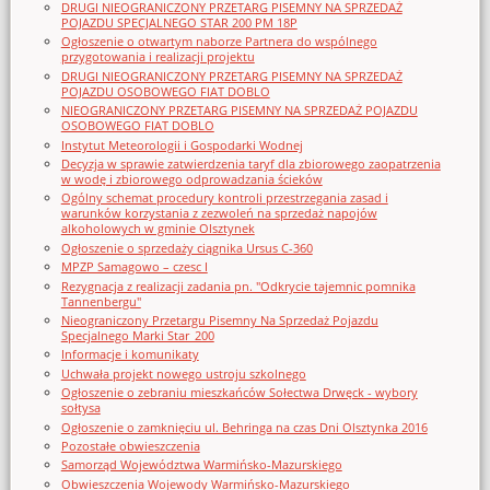
DRUGI NIEOGRANICZONY PRZETARG PISEMNY NA SPRZEDAŻ
POJAZDU SPECJALNEGO STAR 200 PM 18P
Ogłoszenie o otwartym naborze Partnera do wspólnego
przygotowania i realizacji projektu
DRUGI NIEOGRANICZONY PRZETARG PISEMNY NA SPRZEDAŻ
POJAZDU OSOBOWEGO FIAT DOBLO
NIEOGRANICZONY PRZETARG PISEMNY NA SPRZEDAŻ POJAZDU
OSOBOWEGO FIAT DOBLO
Instytut Meteorologii i Gospodarki Wodnej
Decyzja w sprawie zatwierdzenia taryf dla zbiorowego zaopatrzenia
w wodę i zbiorowego odprowadzania ścieków
Ogólny schemat procedury kontroli przestrzegania zasad i
warunków korzystania z zezwoleń na sprzedaż napojów
alkoholowych w gminie Olsztynek
Ogłoszenie o sprzedaży ciągnika Ursus C-360
MPZP Samagowo – czesc I
Rezygnacja z realizacji zadania pn. "Odkrycie tajemnic pomnika
Tannenbergu"
Nieograniczony Przetargu Pisemny Na Sprzedaż Pojazdu
Specjalnego Marki Star_200
Informacje i komunikaty
Uchwała projekt nowego ustroju szkolnego
Ogłoszenie o zebraniu mieszkańców Sołectwa Drwęck - wybory
sołtysa
Ogłoszenie o zamknięciu ul. Behringa na czas Dni Olsztynka 2016
Pozostałe obwieszczenia
Samorząd Województwa Warmińsko-Mazurskiego
Obwieszczenia Wojewody Warmińsko-Mazurskiego