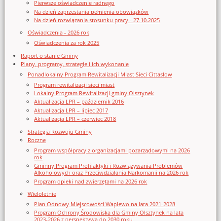
Pierwsze oświadczenie radnego
Na dzień zaprzestania pełnienia obowiązków
Na dzień rozwiązania stosunku pracy - 27.10.2025
Oświadczenia - 2026 rok
Oświadczenia za rok 2025
Raport o stanie Gminy
Plany, programy, strategie i ich wykonanie
Ponadlokalny Program Rewitalizacji Miast Sieci Cittaslow
Program rewitalizacji sieci miast
Lokalny Program Rewitalizacji gminy Olsztynek
Aktualizacja LPR – październik 2016
Aktualizacja LPR – lipiec 2017
Aktualizacja LPR – czerwiec 2018
Strategia Rozwoju Gminy
Roczne
Program współpracy z organizacjami pozarządowymi na 2026
rok
Gminny Program Profilaktyki i Rozwiązywania Problemów
Alkoholowych oraz Przeciwdziałania Narkomanii na 2026 rok
Program opieki nad zwierzętami na 2026 rok
Wieloletnie
Plan Odnowy Miejscowości Waplewo na lata 2021-2028
Program Ochrony Środowiska dla Gminy Olsztynek na lata
2023-2026 z perspektywą do 2030 roku