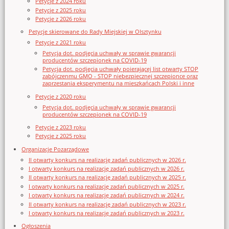
Petycje z 2024 roku
Petycje z 2025 roku
Petycje z 2026 roku
Petycje skierowane do Rady Miejskiej w Olsztynku
Petycje z 2021 roku
Petycja dot. podjęcia uchwały w sprawie gwarancji
producentów szczepionek na COVID-19
Petycja dot. podjęcia uchwały poierającej list otwarty STOP
zabójczenmu GMO - STOP niebezpiecznej szczepionce oraz
zaprzestania eksperymentu na mieszkańcach Polski i inne
Petycje z 2020 roku
Petycja dot. podjęcia uchwały w sprawie gwarancji
producentów szczepionek na COVID-19
Petycje z 2023 roku
Petycje z 2025 roku
Organizacje Pozarządowe
II otwarty konkurs na realizację zadań publicznych w 2026 r.
I otwarty konkurs na realizację zadań publicznych w 2026 r.
II otwarty konkurs na realizację zadań publicznych w 2025 r.
I otwarty konkurs na realizację zadań publicznych w 2025 r.
I otwarty konkurs na realizację zadań publicznych w 2024 r.
II otwarty konkurs na realizację zadań publicznych w 2023 r.
I otwarty konkurs na realizację zadań publicznych w 2023 r.
Ogłoszenia