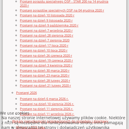
Przetarg pojazdu specjalnego OSP - STAR 200 na 14 grudnia
2020 r
Przetarg pojazdów specjalnych OSP na 04 grudnia 2020 r
Przetarg na dzień 10 listopada 2020 r
Przetarg na dzień 9 listopada 2020 r
Przetargi na dzień 9 października 2020 r
Przetargi na dzień 7 września 2020 r
Przetargi na dzień 28 sierpnia 2020 r
Przetargi na dzień 7 sierpnia 2020
Przetargi na dzień 17 lipca 2020 r
Przetarg na dzień 10 lipca 2020 r
Przetarg na dzień 26 czerwca 2020 r
Przetargi na dzień 19 czerwca 2020 r
Przetargi na dzień 3 kwietnia 2020 r
Przetarg na dzień 30 marca 2020 r
Przetarg na dzień 23 marca 2020 r
Przetarg na dzień 28 lutego 2020 r
Przetargi na dzień 21 lutego 2020 r
Przetargi 2026
Przetarg na dzień 6 marca 2026 r.
Przetargi na dzień 10 sierpnia 2026 r.
Przetarg na dzień 11 sierpnia 2026 r.
We use cookies
Przetarg na dzień 11 września 2026 r.
Na naszej stronie internetowej używamy plików cookie. Niektóre
Wykazy nieruchomości przeznaczonych do sprzedaży i dzierżawy
z nich są niezbędne dla funkcjonowania strony, inne pomagają
nam w ulepszaniu tej strony i doświadczeń użytkownika
Wykazy z 2026 roku