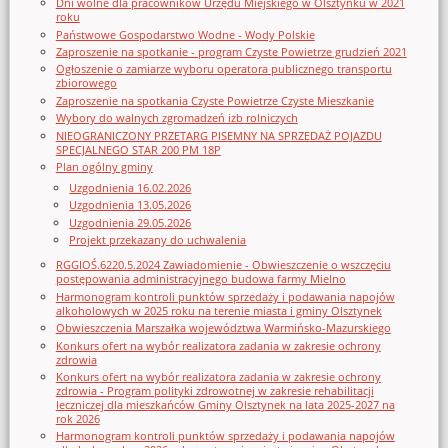
Dni wolne dla pracowników Urzędu Miejskiego w Olsztynku w 2021
roku
Państwowe Gospodarstwo Wodne - Wody Polskie
Zaproszenie na spotkanie - program Czyste Powietrze grudzień 2021
Ogłoszenie o zamiarze wyboru operatora publicznego transportu
zbiorowego
Zaproszenie na spotkania Czyste Powietrze Czyste Mieszkanie
Wybory do walnych zgromadzeń izb rolniczych
NIEOGRANICZONY PRZETARG PISEMNY NA SPRZEDAŻ POJAZDU
SPECJALNEGO STAR 200 PM 18P
Plan ogólny gminy
Uzgodnienia 16.02.2026
Uzgodnienia 13.05.2026
Uzgodnienia 29.05.2026
Projekt przekazany do uchwalenia
RGGIOŚ.6220.5.2024 Zawiadomienie - Obwieszczenie o wszczęciu
postępowania administracyjnego budowa farmy Mielno
Harmonogram kontroli punktów sprzedaży i podawania napojów
alkoholowych w 2025 roku na terenie miasta i gminy Olsztynek
Obwieszczenia Marszałka województwa Warmińsko-Mazurskiego
Konkurs ofert na wybór realizatora zadania w zakresie ochrony
zdrowia
Konkurs ofert na wybór realizatora zadania w zakresie ochrony
zdrowia - Program polityki zdrowotnej w zakresie rehabilitacji
leczniczej dla mieszkańców Gminy Olsztynek na lata 2025-2027 na
rok 2026
Harmonogram kontroli punktów sprzedaży i podawania napojów