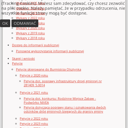
(Tracking Cookies). Możesz sam zdecydować, czy chcesz zezwolić
Wykazy z 2025 roku
na pliki cookie. Należy pamiętać, że w przypadku odrzucenia, nie
Wykazy z 2024 roku
wszystkie funkcje strony mogą być dostępne.
Wykazy z 2023 roku
Wykazy z 2022 roku
OK
ODMAWIAĆ
Wykazy z 2021 roku
Wykazy z 2020 roku
Wykazy z 2019 roku
Wykazy z 2018 roku
Dostęp do informacji publicznej
Ponowne wykorzystanie informacji publicznej
Skargi i wnioski
Petycje
Petycje skierowane do Burmistrza Olsztynka
Petycje z 2020 roku
Petycja dot. poprawy infrastruktury drogi gminnej nr
281409_5.0014
Petycje z 2021 roku
Petycja dot. konkursu: Rodzinne Miejsce Zabaw -
Podwórko NIVEA
Petycja dotycząca poprawy stanu i oznakowania dwóch
odcinków dróg gminnych biegących do granicy gminy
Petycje z 2022 roku
Petycje z 2023 roku