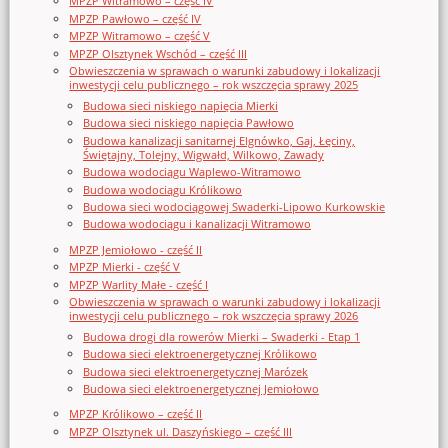
MPZP Witramowo – część IV
MPZP Pawłowo – część IV
MPZP Witramowo – część V
MPZP Olsztynek Wschód – część III
Obwieszczenia w sprawach o warunki zabudowy i lokalizacji
inwestycji celu publicznego – rok wszczęcia sprawy 2025
Budowa sieci niskiego napięcia Mierki
Budowa sieci niskiego napięcia Pawłowo
Budowa kanalizacji sanitarnej Elgnówko, Gaj, Łęciny,
Świętajny, Tolejny, Wigwałd, Wilkowo, Zawady
Budowa wodociągu Waplewo-Witramowo
Budowa wodociągu Królikowo
Budowa sieci wodociągowej Swaderki-Lipowo Kurkowskie
Budowa wodociągu i kanalizacji Witramowo
MPZP Jemiołowo - część II
MPZP Mierki - część V
MPZP Warlity Małe - część I
Obwieszczenia w sprawach o warunki zabudowy i lokalizacji
inwestycji celu publicznego – rok wszczęcia sprawy 2026
Budowa drogi dla rowerów Mierki – Swaderki - Etap 1
Budowa sieci elektroenergetycznej Królikowo
Budowa sieci elektroenergetycznej Marózek
Budowa sieci elektroenergetycznej Jemiołowo
MPZP Królikowo – część II
MPZP Olsztynek ul. Daszyńskiego – część III