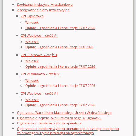
Społeczna Inicjatywa Mieszkaniowa
Zintegrowane plany inwestycyjne
ZPI Gąsiorowo
Wniosek
Opinie, uzgodnienia i konsultacje 17.07.2026
ZPI Waplewo – część VI
Wniosek
Opinie, uzgodnienia i konsultacje 5.06.2026
ZPI Łutynowo – część II
Wniosek
Opinie, uzgodnienia i konsultacje 17.07.2026
ZPI Witramowo – część VI
Wniosek
Opinie, uzgodnienia i konsultacje 17.07.2026
ZPI Waplewo – część VII
Wniosek
Opinie, uzgodnienia i konsultacje 17.07.2026
Ogłoszenia Warmińsko-Mazurskiego Urzędu Wojewódzkiego
Ogłoszenie o najmie lokalu mieszkalnego w Elgnówku
Ogłoszenie o zamiarze wyboru operatora
Ogłoszenie o zamiarze wyboru operatora publicznego transportu
zbiorowego w trybie przetargu nieograniczonego