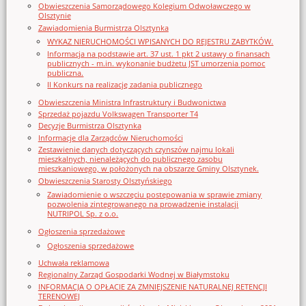
Obwieszczenia Samorządowego Kolegium Odwoławczego w
Olsztynie
Zawiadomienia Burmistrza Olsztynka
WYKAZ NIERUCHOMOŚCI WPISANYCH DO REJESTRU ZABYTKÓW.
Informacja na podstawie art. 37 ust. 1 pkt 2 ustawy o finansach
publicznych - m.in. wykonanie budżetu JST umorzenia pomoc
publiczna.
II Konkurs na realizację zadania publicznego
Obwieszczenia Ministra Infrastruktury i Budwonictwa
Sprzedaż pojazdu Volkswagen Transporter T4
Decyzje Burmistrza Olsztynka
Informacje dla Zarządców Nieruchomości
Zestawienie danych dotyczących czynszów najmu lokali
mieszkalnych, nienależących do publicznego zasobu
mieszkaniowego, w położonych na obszarze Gminy Olsztynek.
Obwieszczenia Starosty Olsztyńskiego
Zawiadomienie o wszczęciu postępowania w sprawie zmiany
pozwolenia zintegrowanego na prowadzenie instalacji
NUTRIPOL Sp. z o.o.
Ogłoszenia sprzedażowe
Ogłoszenia sprzedażowe
Uchwała reklamowa
Regionalny Zarząd Gospodarki Wodnej w Białymstoku
INFORMACJA O OPŁACIE ZA ZMNIEJSZENIE NATURALNEJ RETENCJI
TERENOWEJ