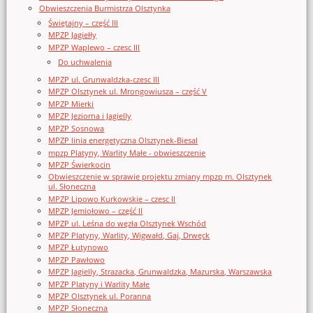
Obwieszczenia Burmistrza Olsztynka
Świętajny – część III
MPZP Jagiełły
MPZP Waplewo – czesc III
Do uchwalenia
MPZP ul. Grunwaldzka-czesc III
MPZP Olsztynek ul. Mrongowiusza – część V
MPZP Mierki
MPZP Jeziorna i Jagielly
MPZP Sosnowa
MPZP linia energetyczna Olsztynek-Biesal
mpzp Platyny, Warlity Małe - obwieszczenie
MPZP Świerkocin
Obwieszczenie w sprawie projektu zmiany mpzp m. Olsztynek
ul. Słoneczna
MPZP Lipowo Kurkowskie – czesc II
MPZP Jemiołowo – część II
MPZP ul. Leśna do węzła Olsztynek Wschód
MPZP Platyny, Warlity, Wigwałd, Gaj, Drwęck
MPZP Łutynowo
MPZP Pawłowo
MPZP Jagielly, Strazacka, Grunwaldzka, Mazurska, Warszawska
MPZP Platyny i Warlity Małe
MPZP Olsztynek ul. Poranna
MPZP Słoneczna