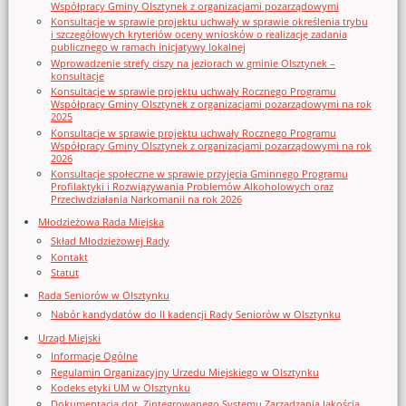
Współpracy Gminy Olsztynek z organizacjami pozarządowymi
Konsultacje w sprawie projektu uchwały w sprawie określenia trybu
i szczegółowych kryteriów oceny wniosków o realizację zadania
publicznego w ramach inicjatywy lokalnej
Wprowadzenie strefy ciszy na jeziorach w gminie Olsztynek –
konsultacje
Konsultacje w sprawie projektu uchwały Rocznego Programu
Współpracy Gminy Olsztynek z organizacjami pozarządowymi na rok
2025
Konsultacje w sprawie projektu uchwały Rocznego Programu
Współpracy Gminy Olsztynek z organizacjami pozarządowymi na rok
2026
Konsultacje społeczne w sprawie przyjęcia Gminnego Programu
Profilaktyki i Rozwiązywania Problemów Alkoholowych oraz
Przeciwdziałania Narkomanii na rok 2026
Młodzieżowa Rada Miejska
Skład Młodzieżowej Rady
Kontakt
Statut
Rada Seniorów w Olsztynku
Nabór kandydatów do II kadencji Rady Seniorów w Olsztynku
Urząd Miejski
Informacje Ogólne
Regulamin Organizacyjny Urzedu Miejskiego w Olsztynku
Kodeks etyki UM w Olsztynku
Dokumentacja dot. Zintegrowanego Systemu Zarządzania Jakością