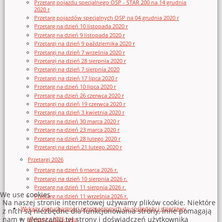
Przetarg pojazdu specjalnego OSP - STAR 200 na 14 grudnia
2020 r
Przetarg pojazdów specjalnych OSP na 04 grudnia 2020 r
Przetarg na dzień 10 listopada 2020 r
Przetarg na dzień 9 listopada 2020 r
Przetargi na dzień 9 października 2020 r
Przetargi na dzień 7 września 2020 r
Przetargi na dzień 28 sierpnia 2020 r
Przetargi na dzień 7 sierpnia 2020
Przetargi na dzień 17 lipca 2020 r
Przetarg na dzień 10 lipca 2020 r
Przetarg na dzień 26 czerwca 2020 r
Przetargi na dzień 19 czerwca 2020 r
Przetargi na dzień 3 kwietnia 2020 r
Przetarg na dzień 30 marca 2020 r
Przetarg na dzień 23 marca 2020 r
Przetarg na dzień 28 lutego 2020 r
Przetargi na dzień 21 lutego 2020 r
Przetargi 2026
Przetarg na dzień 6 marca 2026 r.
Przetargi na dzień 10 sierpnia 2026 r.
Przetarg na dzień 11 sierpnia 2026 r.
We use cookies
Przetarg na dzień 11 września 2026 r.
Na naszej stronie internetowej używamy plików cookie. Niektóre
Wykazy nieruchomości przeznaczonych do sprzedaży i dzierżawy
z nich są niezbędne dla funkcjonowania strony, inne pomagają
nam w ulepszaniu tej strony i doświadczeń użytkownika
Wykazy z 2026 roku