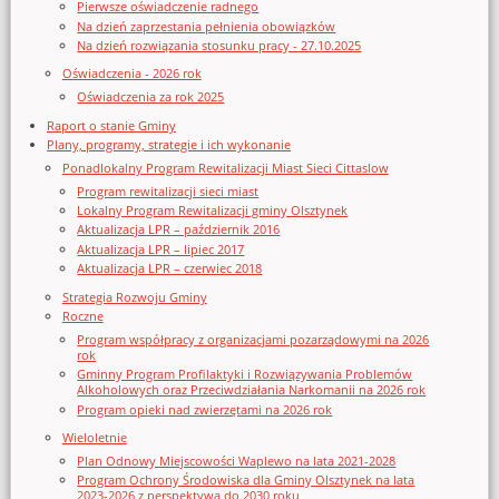
Pierwsze oświadczenie radnego
Na dzień zaprzestania pełnienia obowiązków
Na dzień rozwiązania stosunku pracy - 27.10.2025
Oświadczenia - 2026 rok
Oświadczenia za rok 2025
Raport o stanie Gminy
Plany, programy, strategie i ich wykonanie
Ponadlokalny Program Rewitalizacji Miast Sieci Cittaslow
Program rewitalizacji sieci miast
Lokalny Program Rewitalizacji gminy Olsztynek
Aktualizacja LPR – październik 2016
Aktualizacja LPR – lipiec 2017
Aktualizacja LPR – czerwiec 2018
Strategia Rozwoju Gminy
Roczne
Program współpracy z organizacjami pozarządowymi na 2026
rok
Gminny Program Profilaktyki i Rozwiązywania Problemów
Alkoholowych oraz Przeciwdziałania Narkomanii na 2026 rok
Program opieki nad zwierzętami na 2026 rok
Wieloletnie
Plan Odnowy Miejscowości Waplewo na lata 2021-2028
Program Ochrony Środowiska dla Gminy Olsztynek na lata
2023-2026 z perspektywą do 2030 roku