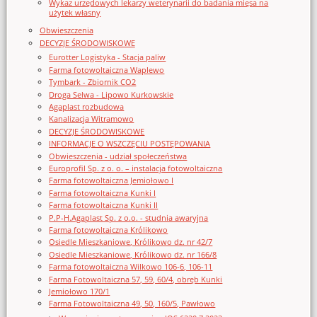
Wykaz urzędowych lekarzy weterynarii do badania mięsa na
użytek własny
Obwieszczenia
DECYZJE ŚRODOWISKOWE
Eurotter Logistyka - Stacja paliw
Farma fotowoltaiczna Waplewo
Tymbark - Zbiornik CO2
Droga Selwa - Lipowo Kurkowskie
Agaplast rozbudowa
Kanalizacja Witramowo
DECYZJE ŚRODOWISKOWE
INFORMACJE O WSZCZĘCIU POSTĘPOWANIA
Obwieszczenia - udział społeczeństwa
Europrofil Sp. z o. o. – instalacja fotowoltaiczna
Farma fotowoltaiczna Jemiołowo I
Farma fotowoltaiczna Kunki I
Farma fotowoltaiczna Kunki II
P.P-H.Agaplast Sp. z o.o. - studnia awaryjna
Farma fotowoltaiczna Królikowo
Osiedle Mieszkaniowe, Królikowo dz. nr 42/7
Osiedle Mieszkaniowe, Królikowo dz. nr 166/8
Farma fotowoltaiczna Wilkowo 106-6, 106-11
Farma Fotowoltaiczna 57, 59, 60/4, obręb Kunki
Jemiołowo 170/1
Farma Fotowoltaiczna 49, 50, 160/5, Pawłowo