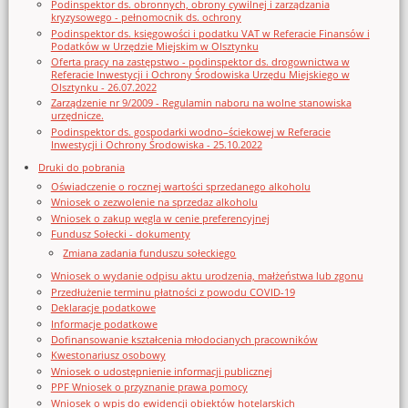
Podinspektor ds. obronnych, obrony cywilnej i zarządzania
kryzysowego - pełnomocnik ds. ochrony
Podinspektor ds. księgowości i podatku VAT w Referacie Finansów i
Podatków w Urzędzie Miejskim w Olsztynku
Oferta pracy na zastępstwo - podinspektor ds. drogownictwa w
Referacie Inwestycji i Ochrony Środowiska Urzędu Miejskiego w
Olsztynku - 26.07.2022
Zarządzenie nr 9/2009 - Regulamin naboru na wolne stanowiska
urzędnicze.
Podinspektor ds. gospodarki wodno–ściekowej w Referacie
Inwestycji i Ochrony Środowiska - 25.10.2022
Druki do pobrania
Oświadczenie o rocznej wartości sprzedanego alkoholu
Wniosek o zezwolenie na sprzedaz alkoholu
Wniosek o zakup węgla w cenie preferencyjnej
Fundusz Sołecki - dokumenty
Zmiana zadania funduszu sołeckiego
Wniosek o wydanie odpisu aktu urodzenia, małżeństwa lub zgonu
Przedłużenie terminu płatności z powodu COVID-19
Deklaracje podatkowe
Informacje podatkowe
Dofinansowanie kształcenia młodocianych pracowników
Kwestonariusz osobowy
Wniosek o udostępnienie informacji publicznej
PPF Wniosek o przyznanie prawa pomocy
Wniosek o wpis do ewidencji obiektów hotelarskich