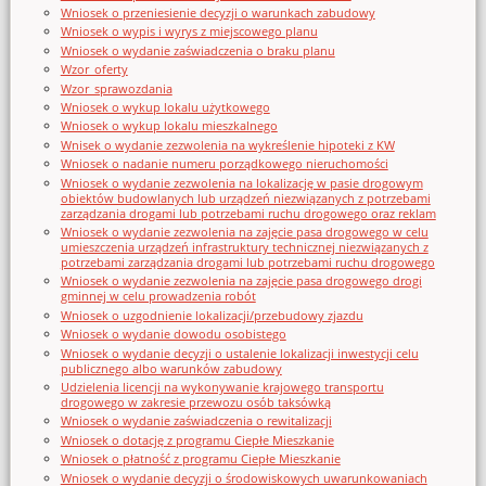
Wniosek o przeniesienie decyzji o warunkach zabudowy
Wniosek o wypis i wyrys z miejscowego planu
Wniosek o wydanie zaświadczenia o braku planu
Wzor_oferty
Wzor_sprawozdania
Wniosek o wykup lokalu użytkowego
Wniosek o wykup lokalu mieszkalnego
Wnisek o wydanie zezwolenia na wykreślenie hipoteki z KW
Wniosek o nadanie numeru porządkowego nieruchomości
Wniosek o wydanie zezwolenia na lokalizację w pasie drogowym
obiektów budowlanych lub urządzeń niezwiązanych z potrzebami
zarządzania drogami lub potrzebami ruchu drogowego oraz reklam
Wniosek o wydanie zezwolenia na zajęcie pasa drogowego w celu
umieszczenia urządzeń infrastruktury technicznej niezwiązanych z
potrzebami zarządzania drogami lub potrzebami ruchu drogowego
Wniosek o wydanie zezwolenia na zajęcie pasa drogowego drogi
gminnej w celu prowadzenia robót
Wniosek o uzgodnienie lokalizacji/przebudowy zjazdu
Wniosek o wydanie dowodu osobistego
Wniosek o wydanie decyzji o ustalenie lokalizacji inwestycji celu
publicznego albo warunków zabudowy
Udzielenia licencji na wykonywanie krajowego transportu
drogowego w zakresie przewozu osób taksówką
Wniosek o wydanie zaświadczenia o rewitalizacji
Wniosek o dotację z programu Ciepłe Mieszkanie
Wniosek o płatność z programu Ciepłe Mieszkanie
Wniosek o wydanie decyzji o środowiskowych uwarunkowaniach