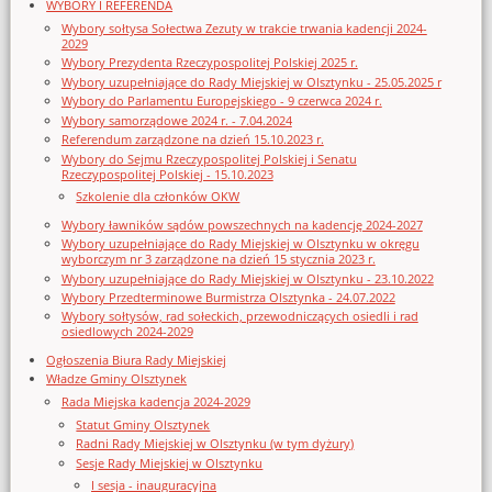
WYBORY I REFERENDA
Wybory sołtysa Sołectwa Zezuty w trakcie trwania kadencji 2024-
2029
Wybory Prezydenta Rzeczypospolitej Polskiej 2025 r.
Wybory uzupełniające do Rady Miejskiej w Olsztynku - 25.05.2025 r
Wybory do Parlamentu Europejskiego - 9 czerwca 2024 r.
Wybory samorządowe 2024 r. - 7.04.2024
Referendum zarządzone na dzień 15.10.2023 r.
Wybory do Sejmu Rzeczypospolitej Polskiej i Senatu
Rzeczypospolitej Polskiej - 15.10.2023
Szkolenie dla członków OKW
Wybory ławników sądów powszechnych na kadencję 2024-2027
Wybory uzupełniające do Rady Miejskiej w Olsztynku w okręgu
wyborczym nr 3 zarządzone na dzień 15 stycznia 2023 r.
Wybory uzupełniające do Rady Miejskiej w Olsztynku - 23.10.2022
Wybory Przedterminowe Burmistrza Olsztynka - 24.07.2022
Wybory sołtysów, rad sołeckich, przewodniczących osiedli i rad
osiedlowych 2024-2029
Ogłoszenia Biura Rady Miejskiej
Władze Gminy Olsztynek
Rada Miejska kadencja 2024-2029
Statut Gminy Olsztynek
Radni Rady Miejskiej w Olsztynku (w tym dyżury)
Sesje Rady Miejskiej w Olsztynku
I sesja - inauguracyjna