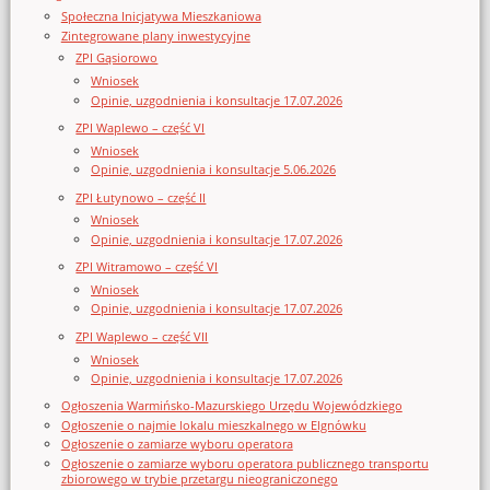
Społeczna Inicjatywa Mieszkaniowa
Zintegrowane plany inwestycyjne
ZPI Gąsiorowo
Wniosek
Opinie, uzgodnienia i konsultacje 17.07.2026
ZPI Waplewo – część VI
Wniosek
Opinie, uzgodnienia i konsultacje 5.06.2026
ZPI Łutynowo – część II
Wniosek
Opinie, uzgodnienia i konsultacje 17.07.2026
ZPI Witramowo – część VI
Wniosek
Opinie, uzgodnienia i konsultacje 17.07.2026
ZPI Waplewo – część VII
Wniosek
Opinie, uzgodnienia i konsultacje 17.07.2026
Ogłoszenia Warmińsko-Mazurskiego Urzędu Wojewódzkiego
Ogłoszenie o najmie lokalu mieszkalnego w Elgnówku
Ogłoszenie o zamiarze wyboru operatora
Ogłoszenie o zamiarze wyboru operatora publicznego transportu
zbiorowego w trybie przetargu nieograniczonego