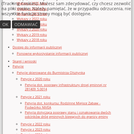
(Tracking Cookies). Możesz sam zdecydować, czy chcesz zezwolić
Wykazy z 2025 roku
na pliki cookie. Należy pamiętać, że w przypadku odrzucenia, nie
Wykazy z 2024 roku
wszystkie funkcje strony mogą być dostępne.
Wykazy z 2023 roku
Wykazy z 2022 roku
OK
ODMAWIAĆ
Wykazy z 2021 roku
Wykazy z 2020 roku
Wykazy z 2019 roku
Wykazy z 2018 roku
Dostęp do informacji publicznej
Ponowne wykorzystanie informacji publicznej
Skargi i wnioski
Petycje
Petycje skierowane do Burmistrza Olsztynka
Petycje z 2020 roku
Petycja dot. poprawy infrastruktury drogi gminnej nr
281409_5.0014
Petycje z 2021 roku
Petycja dot. konkursu: Rodzinne Miejsce Zabaw -
Podwórko NIVEA
Petycja dotycząca poprawy stanu i oznakowania dwóch
odcinków dróg gminnych biegących do granicy gminy
Petycje z 2022 roku
Petycje z 2023 roku