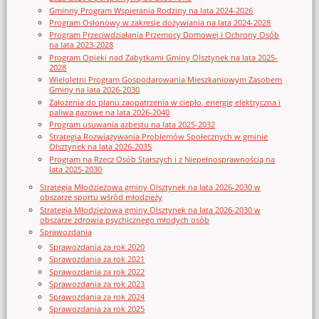
Gminny Program Wspierania Rodziny na lata 2024-2026
Program Osłonowy w zakresie dożywiania na lata 2024-2028
Program Przeciwdziałania Przemocy Domowej i Ochrony Osób
na lata 2023-2028
Program Opieki nad Zabytkami Gminy Olsztynek na lata 2025-
2028
Wieloletni Program Gospodarowania Mieszkaniowym Zasobem
Gminy na lata 2026-2030
Założenia do planu zaopatrzenia w ciepło, energię elektryczna i
paliwa gazowe na lata 2026-2040
Program usuwania azbestu na lata 2025-2032
Strategia Rozwiązywania Problemów Społecznych w gminie
Olsztynek na lata 2026-2035
Program na Rzecz Osób Starszych i z Niepełnosprawnością na
lata 2025-2030
Strategia Młodzieżowa gminy Olsztynek na lata 2026-2030 w
obszarze sportu wśród młodzieży
Strategia Młodzieżowa gminy Olsztynek na lata 2026-2030 w
obszarze zdrowia psychicznego młodych osób
Sprawozdania
Sprawozdania za rok 2020
Sprawozdania za rok 2021
Sprawozdania za rok 2022
Sprawozdania za rok 2023
Sprawozdania za rok 2024
Sprawozdania za rok 2025