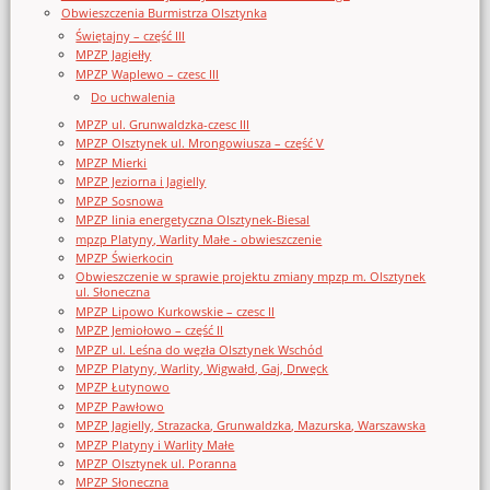
Obwieszczenia Burmistrza Olsztynka
Świętajny – część III
MPZP Jagiełły
MPZP Waplewo – czesc III
Do uchwalenia
MPZP ul. Grunwaldzka-czesc III
MPZP Olsztynek ul. Mrongowiusza – część V
MPZP Mierki
MPZP Jeziorna i Jagielly
MPZP Sosnowa
MPZP linia energetyczna Olsztynek-Biesal
mpzp Platyny, Warlity Małe - obwieszczenie
MPZP Świerkocin
Obwieszczenie w sprawie projektu zmiany mpzp m. Olsztynek
ul. Słoneczna
MPZP Lipowo Kurkowskie – czesc II
MPZP Jemiołowo – część II
MPZP ul. Leśna do węzła Olsztynek Wschód
MPZP Platyny, Warlity, Wigwałd, Gaj, Drwęck
MPZP Łutynowo
MPZP Pawłowo
MPZP Jagielly, Strazacka, Grunwaldzka, Mazurska, Warszawska
MPZP Platyny i Warlity Małe
MPZP Olsztynek ul. Poranna
MPZP Słoneczna