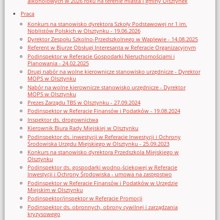
alkoholowych w 2026 roku na terenie miasta i gminy Olsztynek
Praca
Konkurs na stanowisko dyrektora Szkoły Podstawowej nr 1 im.
Noblistów Polskich w Olsztynku - 19.06.2026
Dyrektor Zespołu Szkolno-Przedszkolnego w Waplewie - 14.08.2025
Referent w Biurze Obsługi Interesanta w Referacie Organizacyjnym
Podinspektor w Referacie Gospodarki Nieruchomościami i
Planowania - 24.02.2025
Drugi nabór na wolne kierownicze stanowisko urzędnicze - Dyrektor
MOPS w Olsztynku
Nabór na wolne kierownicze stanowisko urzędnicze - Dyrektor
MOPS w Olsztynku
Prezes Zarządu TBS w Olsztynku - 27.09.2024
Podinspektor w Referacie Finansów i Podatków - 19.08.2024
Inspektor ds. drogownictwa
Kierownik Biura Rady Miejskiej w Olsztynku
Podinspektor ds. inwestycji w Referacie Inwestycji i Ochrony
Środowiska Urzędu Miejskiego w Olsztynku - 25.09.2023
Konkurs na stanowisko dyrektora Przedszkola Miejskiego w
Olsztynku
Podinspektor ds. gospodarki wodno-ściekowej w Referacie
Inwestycji i Ochrony Środowiska - umowa na zastępstwo
Podinspektor w Referacie Finansów i Podatków w Urzędzie
Miejskim w Olsztynku
Podinspektor/inspektor w Referacie Promocji
Podinspektor ds. obronnych, obrony cywilnej i zarządzania
kryzysowego