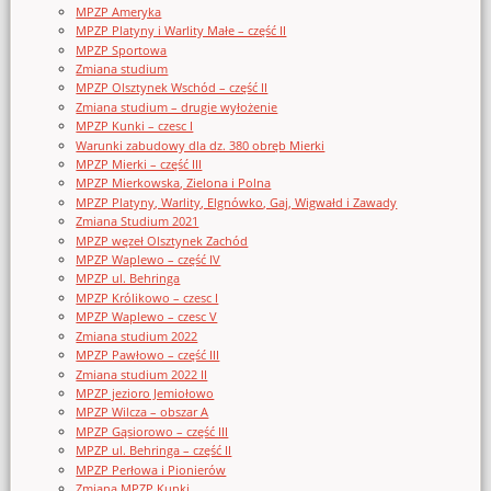
MPZP Ameryka
MPZP Platyny i Warlity Małe – część II
MPZP Sportowa
Zmiana studium
MPZP Olsztynek Wschód – część II
Zmiana studium – drugie wyłożenie
MPZP Kunki – czesc I
Warunki zabudowy dla dz. 380 obręb Mierki
MPZP Mierki – część III
MPZP Mierkowska, Zielona i Polna
MPZP Platyny, Warlity, Elgnówko, Gaj, Wigwałd i Zawady
Zmiana Studium 2021
MPZP węzeł Olsztynek Zachód
MPZP Waplewo – część IV
MPZP ul. Behringa
MPZP Królikowo – czesc I
MPZP Waplewo – czesc V
Zmiana studium 2022
MPZP Pawłowo – część III
Zmiana studium 2022 II
MPZP jezioro Jemiołowo
MPZP Wilcza – obszar A
MPZP Gąsiorowo – część III
MPZP ul. Behringa – część II
MPZP Perłowa i Pionierów
Zmiana MPZP Kunki