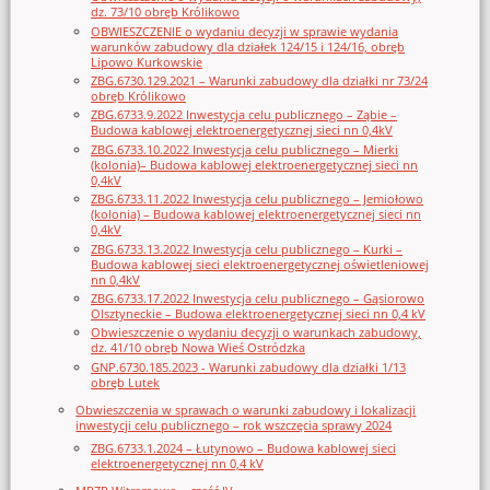
dz. 73/10 obręb Królikowo
OBWIESZCZENIE o wydaniu decyzji w sprawie wydania
warunków zabudowy dla działek 124/15 i 124/16, obręb
Lipowo Kurkowskie
ZBG.6730.129.2021 – Warunki zabudowy dla działki nr 73/24
obręb Królikowo
ZBG.6733.9.2022 Inwestycja celu publicznego – Ząbie –
Budowa kablowej elektroenergetycznej sieci nn 0,4kV
ZBG.6733.10.2022 Inwestycja celu publicznego – Mierki
(kolonia)– Budowa kablowej elektroenergetycznej sieci nn
0,4kV
ZBG.6733.11.2022 Inwestycja celu publicznego – Jemiołowo
(kolonia) – Budowa kablowej elektroenergetycznej sieci nn
0,4kV
ZBG.6733.13.2022 Inwestycja celu publicznego – Kurki –
Budowa kablowej sieci elektroenergetycznej oświetleniowej
nn 0,4kV
ZBG.6733.17.2022 Inwestycja celu publicznego – Gąsiorowo
Olsztyneckie – Budowa elektroenergetycznej sieci nn 0,4 kV
Obwieszczenie o wydaniu decyzji o warunkach zabudowy,
dz. 41/10 obręb Nowa Wieś Ostródzka
GNP.6730.185.2023 - Warunki zabudowy dla działki 1/13
obręb Lutek
Obwieszczenia w sprawach o warunki zabudowy i lokalizacji
inwestycji celu publicznego – rok wszczęcia sprawy 2024
ZBG.6733.1.2024 – Łutynowo – Budowa kablowej sieci
elektroenergetycznej nn 0,4 kV