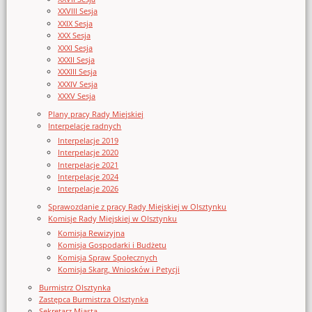
XXVIII Sesja
XXIX Sesja
XXX Sesja
XXXI Sesja
XXXII Sesja
XXXIII Sesja
XXXIV Sesja
XXXV Sesja
Plany pracy Rady Miejskiej
Interpelacje radnych
Interpelacje 2019
Interpelacje 2020
Interpelacje 2021
Interpelacje 2024
Interpelacje 2026
Sprawozdanie z pracy Rady Miejskiej w Olsztynku
Komisje Rady Miejskiej w Olsztynku
Komisja Rewizyjna
Komisja Gospodarki i Budżetu
Komisja Spraw Społecznych
Komisja Skarg, Wniosków i Petycji
Burmistrz Olsztynka
Zastępca Burmistrza Olsztynka
Sekretarz Miasta