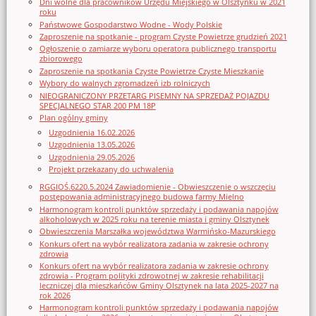
Dni wolne dla pracowników Urzędu Miejskiego w Olsztynku w 2021
roku
Państwowe Gospodarstwo Wodne - Wody Polskie
Zaproszenie na spotkanie - program Czyste Powietrze grudzień 2021
Ogłoszenie o zamiarze wyboru operatora publicznego transportu
zbiorowego
Zaproszenie na spotkania Czyste Powietrze Czyste Mieszkanie
Wybory do walnych zgromadzeń izb rolniczych
NIEOGRANICZONY PRZETARG PISEMNY NA SPRZEDAŻ POJAZDU
SPECJALNEGO STAR 200 PM 18P
Plan ogólny gminy
Uzgodnienia 16.02.2026
Uzgodnienia 13.05.2026
Uzgodnienia 29.05.2026
Projekt przekazany do uchwalenia
RGGIOŚ.6220.5.2024 Zawiadomienie - Obwieszczenie o wszczęciu
postępowania administracyjnego budowa farmy Mielno
Harmonogram kontroli punktów sprzedaży i podawania napojów
alkoholowych w 2025 roku na terenie miasta i gminy Olsztynek
Obwieszczenia Marszałka województwa Warmińsko-Mazurskiego
Konkurs ofert na wybór realizatora zadania w zakresie ochrony
zdrowia
Konkurs ofert na wybór realizatora zadania w zakresie ochrony
zdrowia - Program polityki zdrowotnej w zakresie rehabilitacji
leczniczej dla mieszkańców Gminy Olsztynek na lata 2025-2027 na
rok 2026
Harmonogram kontroli punktów sprzedaży i podawania napojów