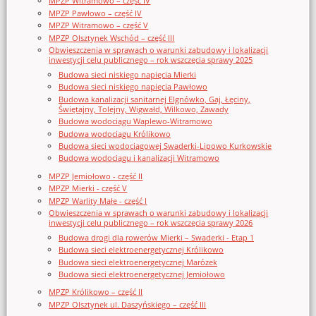
MPZP Witramowo – część IV
MPZP Pawłowo – część IV
MPZP Witramowo – część V
MPZP Olsztynek Wschód – część III
Obwieszczenia w sprawach o warunki zabudowy i lokalizacji
inwestycji celu publicznego – rok wszczęcia sprawy 2025
Budowa sieci niskiego napięcia Mierki
Budowa sieci niskiego napięcia Pawłowo
Budowa kanalizacji sanitarnej Elgnówko, Gaj, Łęciny,
Świętajny, Tolejny, Wigwałd, Wilkowo, Zawady
Budowa wodociągu Waplewo-Witramowo
Budowa wodociągu Królikowo
Budowa sieci wodociągowej Swaderki-Lipowo Kurkowskie
Budowa wodociągu i kanalizacji Witramowo
MPZP Jemiołowo - część II
MPZP Mierki - część V
MPZP Warlity Małe - część I
Obwieszczenia w sprawach o warunki zabudowy i lokalizacji
inwestycji celu publicznego – rok wszczęcia sprawy 2026
Budowa drogi dla rowerów Mierki – Swaderki - Etap 1
Budowa sieci elektroenergetycznej Królikowo
Budowa sieci elektroenergetycznej Marózek
Budowa sieci elektroenergetycznej Jemiołowo
MPZP Królikowo – część II
MPZP Olsztynek ul. Daszyńskiego – część III