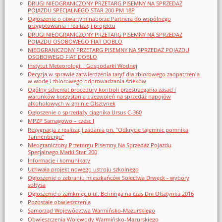
DRUGI NIEOGRANICZONY PRZETARG PISEMNY NA SPRZEDAŻ
POJAZDU SPECJALNEGO STAR 200 PM 18P
Ogłoszenie o otwartym naborze Partnera do wspólnego
przygotowania i realizacji projektu
DRUGI NIEOGRANICZONY PRZETARG PISEMNY NA SPRZEDAŻ
POJAZDU OSOBOWEGO FIAT DOBLO
NIEOGRANICZONY PRZETARG PISEMNY NA SPRZEDAŻ POJAZDU
OSOBOWEGO FIAT DOBLO
Instytut Meteorologii i Gospodarki Wodnej
Decyzja w sprawie zatwierdzenia taryf dla zbiorowego zaopatrzenia
w wodę i zbiorowego odprowadzania ścieków
Ogólny schemat procedury kontroli przestrzegania zasad i
warunków korzystania z zezwoleń na sprzedaż napojów
alkoholowych w gminie Olsztynek
Ogłoszenie o sprzedaży ciągnika Ursus C-360
MPZP Samagowo – czesc I
Rezygnacja z realizacji zadania pn. "Odkrycie tajemnic pomnika
Tannenbergu"
Nieograniczony Przetargu Pisemny Na Sprzedaż Pojazdu
Specjalnego Marki Star_200
Informacje i komunikaty
Uchwała projekt nowego ustroju szkolnego
Ogłoszenie o zebraniu mieszkańców Sołectwa Drwęck - wybory
sołtysa
Ogłoszenie o zamknięciu ul. Behringa na czas Dni Olsztynka 2016
Pozostałe obwieszczenia
Samorząd Województwa Warmińsko-Mazurskiego
Obwieszczenia Wojewody Warmińsko-Mazurskiego