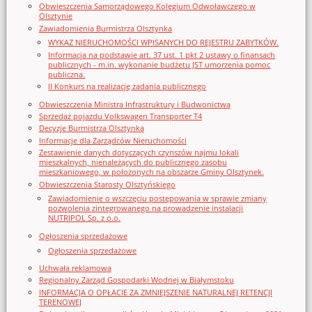
Obwieszczenia Samorządowego Kolegium Odwoławczego w
Olsztynie
Zawiadomienia Burmistrza Olsztynka
WYKAZ NIERUCHOMOŚCI WPISANYCH DO REJESTRU ZABYTKÓW.
Informacja na podstawie art. 37 ust. 1 pkt 2 ustawy o finansach
publicznych - m.in. wykonanie budżetu JST umorzenia pomoc
publiczna.
II Konkurs na realizację zadania publicznego
Obwieszczenia Ministra Infrastruktury i Budwonictwa
Sprzedaż pojazdu Volkswagen Transporter T4
Decyzje Burmistrza Olsztynka
Informacje dla Zarządców Nieruchomości
Zestawienie danych dotyczących czynszów najmu lokali
mieszkalnych, nienależących do publicznego zasobu
mieszkaniowego, w położonych na obszarze Gminy Olsztynek.
Obwieszczenia Starosty Olsztyńskiego
Zawiadomienie o wszczęciu postępowania w sprawie zmiany
pozwolenia zintegrowanego na prowadzenie instalacji
NUTRIPOL Sp. z o.o.
Ogłoszenia sprzedażowe
Ogłoszenia sprzedażowe
Uchwała reklamowa
Regionalny Zarząd Gospodarki Wodnej w Białymstoku
INFORMACJA O OPŁACIE ZA ZMNIEJSZENIE NATURALNEJ RETENCJI
TERENOWEJ