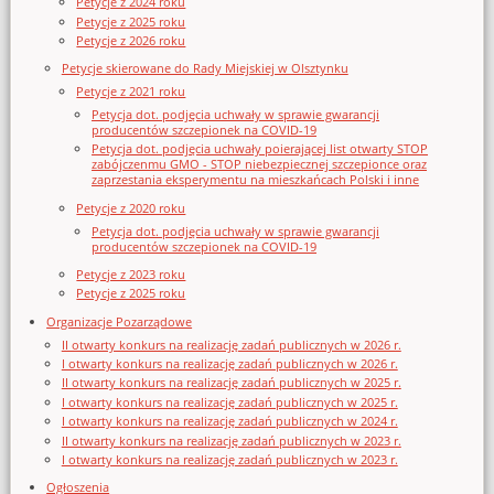
Petycje z 2024 roku
Petycje z 2025 roku
Petycje z 2026 roku
Petycje skierowane do Rady Miejskiej w Olsztynku
Petycje z 2021 roku
Petycja dot. podjęcia uchwały w sprawie gwarancji
producentów szczepionek na COVID-19
Petycja dot. podjęcia uchwały poierającej list otwarty STOP
zabójczenmu GMO - STOP niebezpiecznej szczepionce oraz
zaprzestania eksperymentu na mieszkańcach Polski i inne
Petycje z 2020 roku
Petycja dot. podjęcia uchwały w sprawie gwarancji
producentów szczepionek na COVID-19
Petycje z 2023 roku
Petycje z 2025 roku
Organizacje Pozarządowe
II otwarty konkurs na realizację zadań publicznych w 2026 r.
I otwarty konkurs na realizację zadań publicznych w 2026 r.
II otwarty konkurs na realizację zadań publicznych w 2025 r.
I otwarty konkurs na realizację zadań publicznych w 2025 r.
I otwarty konkurs na realizację zadań publicznych w 2024 r.
II otwarty konkurs na realizację zadań publicznych w 2023 r.
I otwarty konkurs na realizację zadań publicznych w 2023 r.
Ogłoszenia