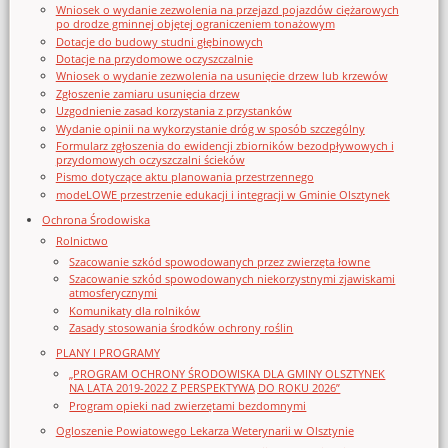
Wniosek o wydanie zezwolenia na przejazd pojazdów ciężarowych
po drodze gminnej objętej ograniczeniem tonażowym
Dotacje do budowy studni głębinowych
Dotacje na przydomowe oczyszczalnie
Wniosek o wydanie zezwolenia na usunięcie drzew lub krzewów
Zgłoszenie zamiaru usunięcia drzew
Uzgodnienie zasad korzystania z przystanków
Wydanie opinii na wykorzystanie dróg w sposób szczególny
Formularz zgłoszenia do ewidencji zbiorników bezodpływowych i
przydomowych oczyszczalni ścieków
Pismo dotyczące aktu planowania przestrzennego
modeLOWE przestrzenie edukacji i integracji w Gminie Olsztynek
Ochrona Środowiska
Rolnictwo
Szacowanie szkód spowodowanych przez zwierzęta łowne
Szacowanie szkód spowodowanych niekorzystnymi zjawiskami
atmosferycznymi
Komunikaty dla rolników
Zasady stosowania środków ochrony roślin
PLANY I PROGRAMY
„PROGRAM OCHRONY ŚRODOWISKA DLA GMINY OLSZTYNEK
NA LATA 2019-2022 Z PERSPEKTYWĄ DO ROKU 2026”
Program opieki nad zwierzętami bezdomnymi
Ogloszenie Powiatowego Lekarza Weterynarii w Olsztynie