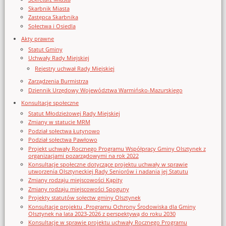
Skarbnik Miasta
Zastępca Skarbnika
Sołectwa i Osiedla
Akty prawne
Statut Gminy
Uchwały Rady Miejskiej
Rejestry uchwał Rady Miejskiej
Zarządzenia Burmistrza
Dziennik Urzędowy Województwa Warmińsko-Mazurskiego
Konsultacje społeczne
Statut Młodzieżowej Rady Miejskiej
Zmiany w statucie MRM
Podział sołectwa Łutynowo
Podział sołectwa Pawłowo
Projekt uchwały Rocznego Programu Współpracy Gminy Olsztynek z
organizacjami pozarządowymi na rok 2022
Konsultacje społeczne dotyczące projektu uchwały w sprawie
utworzenia Olsztyneckiej Rady Seniorów i nadania jej Statutu
Zmiany rodzaju miejscowości Kąpity
Zmiany rodzaju miejscowości Spoguny
Projekty statutów sołectw gminy Olsztynek
Konsultacje projektu „Programu Ochrony Środowiska dla Gminy
Olsztynek na lata 2023-2026 z perspektywą do roku 2030
Konsultacje w sprawie projektu uchwały Rocznego Programu