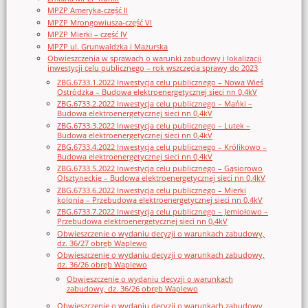
MPZP Ameryka-część II
MPZP Mrongowiusza-część VI
MPZP Mierki – część IV
MPZP ul. Grunwaldzka i Mazurska
Obwieszczenia w sprawach o warunki zabudowy i lokalizacji
inwestycji celu publicznego – rok wszczęcia sprawy do 2023
ZBG.6733.1.2022 Inwestycja celu publicznego – Nowa Wieś
Ostródzka – Budowa elektroenergetycznej sieci nn 0,4kV
ZBG.6733.2.2022 Inwestycja celu publicznego – Mańki –
Budowa elektroenergetycznej sieci nn 0,4kV
ZBG.6733.3.2022 Inwestycja celu publicznego – Lutek –
Budowa elektroenergetycznej sieci nn 0,4kV
ZBG.6733.4.2022 Inwestycja celu publicznego – Królikowo –
Budowa elektroenergetycznej sieci nn 0,4kV
ZBG.6733.5.2022 Inwestycja celu publicznego – Gąsiorowo
Olsztyneckie – Budowa elektroenergetycznej sieci nn 0,4kV
ZBG.6733.6.2022 Inwestycja celu publicznego – Mierki
kolonia – Przebudowa elektroenergetycznej sieci nn 0,4kV
ZBG.6733.7.2022 Inwestycja celu publicznego – Jemiołowo –
Przebudowa elektroenergetycznej sieci nn 0,4kV
Obwieszczenie o wydaniu decyzji o warunkach zabudowy,
dz. 36/27 obręb Waplewo
Obwieszczenie o wydaniu decyzji o warunkach zabudowy,
dz. 36/26 obręb Waplewo
Obwieszczenie o wydaniu decyzji o warunkach
zabudowy, dz. 36/26 obręb Waplewo
Obwieszczenie o wydaniu decyzji o warunkach zabudowy,