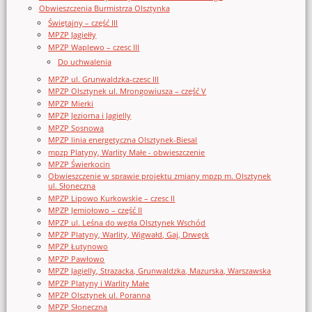
Obwieszczenia Burmistrza Olsztynka
Świętajny – część III
MPZP Jagiełły
MPZP Waplewo – czesc III
Do uchwalenia
MPZP ul. Grunwaldzka-czesc III
MPZP Olsztynek ul. Mrongowiusza – część V
MPZP Mierki
MPZP Jeziorna i Jagielly
MPZP Sosnowa
MPZP linia energetyczna Olsztynek-Biesal
mpzp Platyny, Warlity Małe - obwieszczenie
MPZP Świerkocin
Obwieszczenie w sprawie projektu zmiany mpzp m. Olsztynek
ul. Słoneczna
MPZP Lipowo Kurkowskie – czesc II
MPZP Jemiołowo – część II
MPZP ul. Leśna do węzła Olsztynek Wschód
MPZP Platyny, Warlity, Wigwałd, Gaj, Drwęck
MPZP Łutynowo
MPZP Pawłowo
MPZP Jagielly, Strazacka, Grunwaldzka, Mazurska, Warszawska
MPZP Platyny i Warlity Małe
MPZP Olsztynek ul. Poranna
MPZP Słoneczna