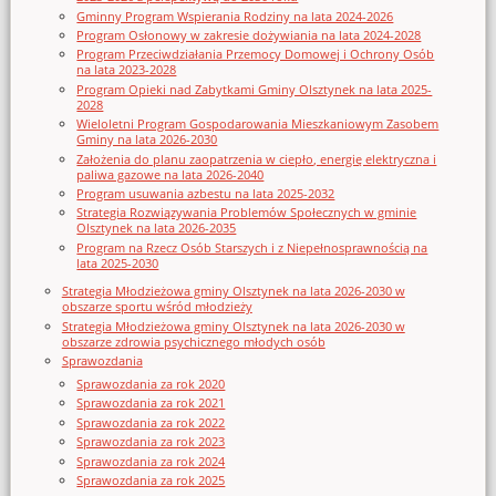
Gminny Program Wspierania Rodziny na lata 2024-2026
Program Osłonowy w zakresie dożywiania na lata 2024-2028
Program Przeciwdziałania Przemocy Domowej i Ochrony Osób
na lata 2023-2028
Program Opieki nad Zabytkami Gminy Olsztynek na lata 2025-
2028
Wieloletni Program Gospodarowania Mieszkaniowym Zasobem
Gminy na lata 2026-2030
Założenia do planu zaopatrzenia w ciepło, energię elektryczna i
paliwa gazowe na lata 2026-2040
Program usuwania azbestu na lata 2025-2032
Strategia Rozwiązywania Problemów Społecznych w gminie
Olsztynek na lata 2026-2035
Program na Rzecz Osób Starszych i z Niepełnosprawnością na
lata 2025-2030
Strategia Młodzieżowa gminy Olsztynek na lata 2026-2030 w
obszarze sportu wśród młodzieży
Strategia Młodzieżowa gminy Olsztynek na lata 2026-2030 w
obszarze zdrowia psychicznego młodych osób
Sprawozdania
Sprawozdania za rok 2020
Sprawozdania za rok 2021
Sprawozdania za rok 2022
Sprawozdania za rok 2023
Sprawozdania za rok 2024
Sprawozdania za rok 2025