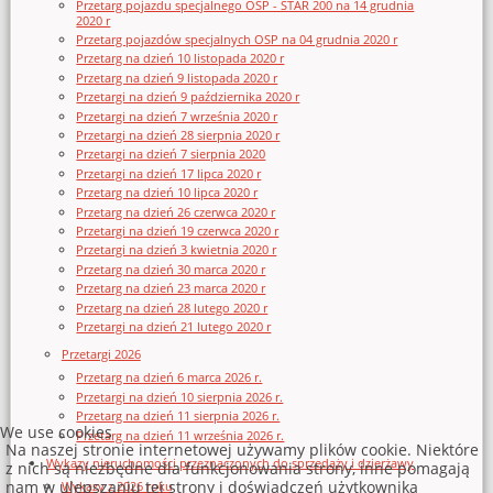
Przetarg pojazdu specjalnego OSP - STAR 200 na 14 grudnia
2020 r
Przetarg pojazdów specjalnych OSP na 04 grudnia 2020 r
Przetarg na dzień 10 listopada 2020 r
Przetarg na dzień 9 listopada 2020 r
Przetargi na dzień 9 października 2020 r
Przetargi na dzień 7 września 2020 r
Przetargi na dzień 28 sierpnia 2020 r
Przetargi na dzień 7 sierpnia 2020
Przetargi na dzień 17 lipca 2020 r
Przetarg na dzień 10 lipca 2020 r
Przetarg na dzień 26 czerwca 2020 r
Przetargi na dzień 19 czerwca 2020 r
Przetargi na dzień 3 kwietnia 2020 r
Przetarg na dzień 30 marca 2020 r
Przetarg na dzień 23 marca 2020 r
Przetarg na dzień 28 lutego 2020 r
Przetargi na dzień 21 lutego 2020 r
Przetargi 2026
Przetarg na dzień 6 marca 2026 r.
Przetargi na dzień 10 sierpnia 2026 r.
Przetarg na dzień 11 sierpnia 2026 r.
We use cookies
Przetarg na dzień 11 września 2026 r.
Na naszej stronie internetowej używamy plików cookie. Niektóre
Wykazy nieruchomości przeznaczonych do sprzedaży i dzierżawy
z nich są niezbędne dla funkcjonowania strony, inne pomagają
nam w ulepszaniu tej strony i doświadczeń użytkownika
Wykazy z 2026 roku