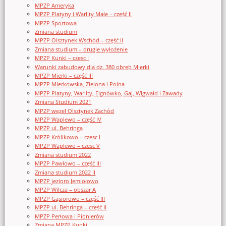
MPZP Ameryka
MPZP Platyny i Warlity Małe – część II
MPZP Sportowa
Zmiana studium
MPZP Olsztynek Wschód – część II
Zmiana studium – drugie wyłożenie
MPZP Kunki – czesc I
Warunki zabudowy dla dz. 380 obręb Mierki
MPZP Mierki – część III
MPZP Mierkowska, Zielona i Polna
MPZP Platyny, Warlity, Elgnówko, Gaj, Wigwałd i Zawady
Zmiana Studium 2021
MPZP węzeł Olsztynek Zachód
MPZP Waplewo – część IV
MPZP ul. Behringa
MPZP Królikowo – czesc I
MPZP Waplewo – czesc V
Zmiana studium 2022
MPZP Pawłowo – część III
Zmiana studium 2022 II
MPZP jezioro Jemiołowo
MPZP Wilcza – obszar A
MPZP Gąsiorowo – część III
MPZP ul. Behringa – część II
MPZP Perłowa i Pionierów
Zmiana MPZP Kunki