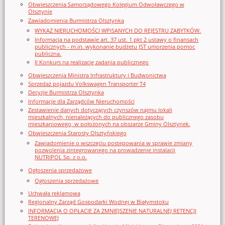
Obwieszczenia Samorządowego Kolegium Odwoławczego w
Olsztynie
Zawiadomienia Burmistrza Olsztynka
WYKAZ NIERUCHOMOŚCI WPISANYCH DO REJESTRU ZABYTKÓW.
Informacja na podstawie art. 37 ust. 1 pkt 2 ustawy o finansach
publicznych - m.in. wykonanie budżetu JST umorzenia pomoc
publiczna.
II Konkurs na realizację zadania publicznego
Obwieszczenia Ministra Infrastruktury i Budwonictwa
Sprzedaż pojazdu Volkswagen Transporter T4
Decyzje Burmistrza Olsztynka
Informacje dla Zarządców Nieruchomości
Zestawienie danych dotyczących czynszów najmu lokali
mieszkalnych, nienależących do publicznego zasobu
mieszkaniowego, w położonych na obszarze Gminy Olsztynek.
Obwieszczenia Starosty Olsztyńskiego
Zawiadomienie o wszczęciu postępowania w sprawie zmiany
pozwolenia zintegrowanego na prowadzenie instalacji
NUTRIPOL Sp. z o.o.
Ogłoszenia sprzedażowe
Ogłoszenia sprzedażowe
Uchwała reklamowa
Regionalny Zarząd Gospodarki Wodnej w Białymstoku
INFORMACJA O OPŁACIE ZA ZMNIEJSZENIE NATURALNEJ RETENCJI
TERENOWEJ