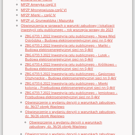
MPZP Ameryka-część II
MPZP Mrongowiusza-część VI
MPZP Mierki – część IV
MPZP ul. Grunwaldzka i Mazurska
Obwieszczenia w sprawach o warunki zabudowy i lokalizacji
inwestycji celu publicznego – rok wszczęcia sprawy do 2023
ZBG.6733.1.2022 Inwestycja celu publicznego – Nowa Wieś
Ostródzka – Budowa elektroenergetycznej sieci nn 0,4kV
ZBG.6733.2.2022 Inwestycja celu publicznego – Mańki –
Budowa elektroenergetycznej sieci nn 0,4kV
ZBG.6733.3.2022 Inwestycja celu publicznego – Lutek –
Budowa elektroenergetycznej sieci nn 0,4kV
ZBG.6733.4.2022 Inwestycja celu publicznego – Królikowo –
Budowa elektroenergetycznej sieci nn 0,4kV
ZBG.6733.5.2022 Inwestycja celu publicznego – Gąsiorowo
Olsztyneckie – Budowa elektroenergetycznej sieci nn 0,4kV
ZBG.6733.6.2022 Inwestycja celu publicznego – Mierki
kolonia – Przebudowa elektroenergetycznej sieci nn 0,4kV
ZBG.6733.7.2022 Inwestycja celu publicznego – Jemiołowo –
Przebudowa elektroenergetycznej sieci nn 0,4kV
Obwieszczenie o wydaniu decyzji o warunkach zabudowy,
dz. 36/27 obręb Waplewo
Obwieszczenie o wydaniu decyzji o warunkach zabudowy,
dz. 36/26 obręb Waplewo
Obwieszczenie o wydaniu decyzji o warunkach
zabudowy, dz. 36/26 obręb Waplewo
Obwieszczenie o wydaniu decyzji o warunkach zabudowy,