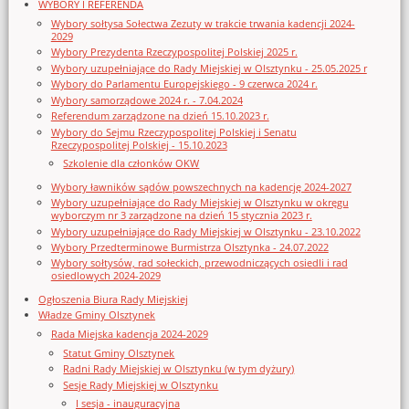
WYBORY I REFERENDA
Wybory sołtysa Sołectwa Zezuty w trakcie trwania kadencji 2024-
2029
Wybory Prezydenta Rzeczypospolitej Polskiej 2025 r.
Wybory uzupełniające do Rady Miejskiej w Olsztynku - 25.05.2025 r
Wybory do Parlamentu Europejskiego - 9 czerwca 2024 r.
Wybory samorządowe 2024 r. - 7.04.2024
Referendum zarządzone na dzień 15.10.2023 r.
Wybory do Sejmu Rzeczypospolitej Polskiej i Senatu
Rzeczypospolitej Polskiej - 15.10.2023
Szkolenie dla członków OKW
Wybory ławników sądów powszechnych na kadencję 2024-2027
Wybory uzupełniające do Rady Miejskiej w Olsztynku w okręgu
wyborczym nr 3 zarządzone na dzień 15 stycznia 2023 r.
Wybory uzupełniające do Rady Miejskiej w Olsztynku - 23.10.2022
Wybory Przedterminowe Burmistrza Olsztynka - 24.07.2022
Wybory sołtysów, rad sołeckich, przewodniczących osiedli i rad
osiedlowych 2024-2029
Ogłoszenia Biura Rady Miejskiej
Władze Gminy Olsztynek
Rada Miejska kadencja 2024-2029
Statut Gminy Olsztynek
Radni Rady Miejskiej w Olsztynku (w tym dyżury)
Sesje Rady Miejskiej w Olsztynku
I sesja - inauguracyjna