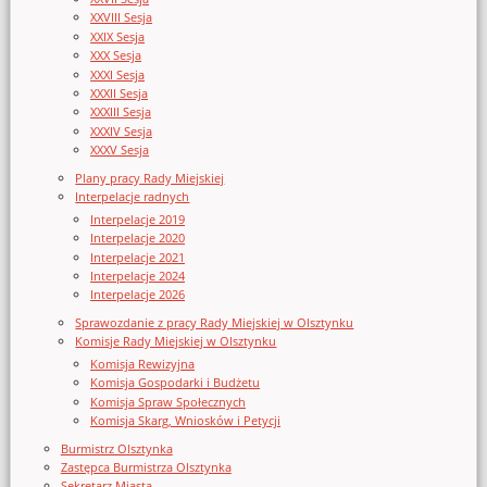
XXVIII Sesja
XXIX Sesja
XXX Sesja
XXXI Sesja
XXXII Sesja
XXXIII Sesja
XXXIV Sesja
XXXV Sesja
Plany pracy Rady Miejskiej
Interpelacje radnych
Interpelacje 2019
Interpelacje 2020
Interpelacje 2021
Interpelacje 2024
Interpelacje 2026
Sprawozdanie z pracy Rady Miejskiej w Olsztynku
Komisje Rady Miejskiej w Olsztynku
Komisja Rewizyjna
Komisja Gospodarki i Budżetu
Komisja Spraw Społecznych
Komisja Skarg, Wniosków i Petycji
Burmistrz Olsztynka
Zastępca Burmistrza Olsztynka
Sekretarz Miasta