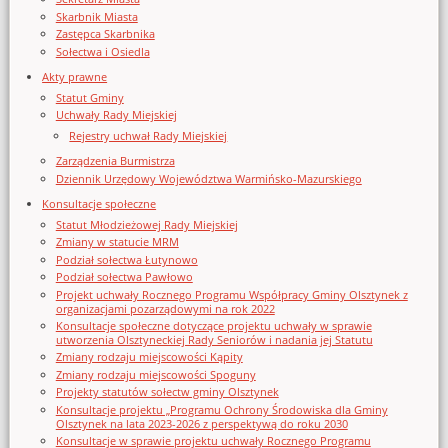
Skarbnik Miasta
Zastępca Skarbnika
Sołectwa i Osiedla
Akty prawne
Statut Gminy
Uchwały Rady Miejskiej
Rejestry uchwał Rady Miejskiej
Zarządzenia Burmistrza
Dziennik Urzędowy Województwa Warmińsko-Mazurskiego
Konsultacje społeczne
Statut Młodzieżowej Rady Miejskiej
Zmiany w statucie MRM
Podział sołectwa Łutynowo
Podział sołectwa Pawłowo
Projekt uchwały Rocznego Programu Współpracy Gminy Olsztynek z
organizacjami pozarządowymi na rok 2022
Konsultacje społeczne dotyczące projektu uchwały w sprawie
utworzenia Olsztyneckiej Rady Seniorów i nadania jej Statutu
Zmiany rodzaju miejscowości Kąpity
Zmiany rodzaju miejscowości Spoguny
Projekty statutów sołectw gminy Olsztynek
Konsultacje projektu „Programu Ochrony Środowiska dla Gminy
Olsztynek na lata 2023-2026 z perspektywą do roku 2030
Konsultacje w sprawie projektu uchwały Rocznego Programu