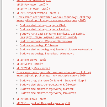
MPZP Witramowo – część IV
MPZP Pawłowo – część IV
MPZP Witramowo – część V
MPZP Olsztynek Wschód – część III
Obwieszczenia w sprawach o warunki zabudowy i lokalizacji
inwestycji celu publicznego – rok wszczęcia sprawy 2025
Budowa sieci niskiego napięcia Mierki
Budowa sieci niskiego napięcia Pawłowo
Budowa kanalizacji sanitarnej Elgnówko, Gaj, Łęciny,
Świętajny, Tolejny, Wigwałd, Wilkowo, Zawady
Budowa wodociągu Waplewo-Witramowo
Budowa wodociągu Królikowo
Budowa sieci wodociągowej Swaderki-Lipowo Kurkowskie
Budowa wodociągu i kanalizacji Witramowo
MPZP Jemiołowo - część II
MPZP Mierki - część V
MPZP Warlity Małe - część I
Obwieszczenia w sprawach o warunki zabudowy i lokalizacji
inwestycji celu publicznego – rok wszczęcia sprawy 2026
Budowa drogi dla rowerów Mierki – Swaderki - Etap 1
Budowa sieci elektroenergetycznej Królikowo
Budowa sieci elektroenergetycznej Marózek
Budowa sieci elektroenergetycznej Jemiołowo
MPZP Królikowo – część II
MPZP Olsztynek ul. Daszyńskiego – część III