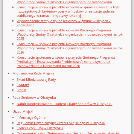
Współpracy Gminy Olsztynek z organizacjami pozarządowymi
Konsultacje w sprawie projektu uchwały w sprawie określenia trybu
i szczegółowych kryteriów oceny wniosków o realizację zadania
publicznego w ramach inicjatywy lokalnej
Wprowadzenie strefy ciszy na jeziorach w gminie Olsztynek –
konsultacje
Konsultacje w sprawie projektu uchwały Rocznego Programu
Współpracy Gminy Olsztynek z organizacjami pozarządowymi na rok
2025
Konsultacje w sprawie projektu uchwały Rocznego Programu
Współpracy Gminy Olsztynek z organizacjami pozarządowymi na rok
2026
Konsultacje społeczne w sprawie przyjęcia Gminnego Programu
Profilaktyki i Rozwiązywania Problemów Alkoholowych oraz
Przeciwdziałania Narkomanii na rok 2026
Młodzieżowa Rada Miejska
Skład Młodzieżowej Rady
Kontakt
Statut
Rada Seniorów w Olsztynku
Nabór kandydatów do II kadencji Rady Seniorów w Olsztynku
Urząd Miejski
Informacje Ogólne
Regulamin Organizacyjny Urzedu Miejskiego w Olsztynku
Kodeks etyki UM w Olsztynku
Dokumentacja dot. Zintegrowanego Systemu Zarządzania Jakością