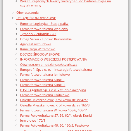
Wykaz urzędowych lekarzy weterynarii do badania mięsa na
użytek własny
Obwieszczenia
DECYZJE ŚRODOWISKOWE
Eurotter Logistyka - Stacja paliw
Farma fotowoltaiczna Waplewo
Tymbark - Zbiornik CO2
Droga Selwa - Lipowo Kurkowskie
Agaplast rozbudowa
Kanalizacja Witramowo
DECYZJE ŚRODOWISKOWE
INFORMACJE O WSZCZĘCIU POSTĘPOWANIA
Obwieszczenia - udział społeczeństwa
Europrofil Sp. z o. o. – instalacja fotowoltaiczna
Farma fotowoltaiczna Jemiołowo I
Farma fotowoltaiczna Kunki I
Farma fotowoltaiczna Kunki II
P.P-H.Agaplast Sp. z o.o. - studnia awaryjna
Farma fotowoltaiczna Królikowo
Osiedle Mieszkaniowe, Królikowo dz. nr 42/7
Osiedle Mieszkaniowe, Królikowo dz. nr 166/8
Farma fotowoltaiczna Wilkowo 106-6, 106-11
Farma Fotowoltaiczna 57, 59, 60/4, obręb Kunki
Jemiołowo 170/1
Farma Fotowoltaiczna 49, 50, 160/5, Pawłowo