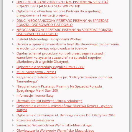
DRUGI NIEOGRANICZONY PRZETARG PISEMNY NA SPRZEDAŻ
POJAZDU SPECJALNEGO STAR 200 PM 18P
Ogłoszenie o otwartym naborze Partnera do wspólnego
przygotowania i realizacji projektu
DRUGI NIEOGRANICZONY PRZETARG PISEMNY NA SPRZEDAŻ
POJAZDU OSOBOWEGO FIAT DOBLO
NIEOGRANICZONY PRZETARG PISEMNY NA SPRZEDAŻ POJAZDU
OSOBOWEGO FIAT DOBLO
Instytut Meteorologii i Gospodarki Wodnej
Decyzja w sprawie zatwierdzenia taryf dla zbiorowego zaopatrzenia
w wodę i zbiorowego odprowadzania ścieków
Ogólny schemat procedury kontroli przestrzegania zasad i
warunków korzystania z zezwoleń na sprzedaż napojów
alkoholowych w gminie Olsztynek
Ogłoszenie o sprzedaży ciągnika Ursus C-360
MPZP Samagowo – czesc I
Rezygnacja z realizacji zadania pn. "Odkrycie tajemnic pomnika
Tannenbergu"
Nieograniczony Przetargu Pisemny Na Sprzedaż Pojazdu
Specjalnego Marki Star_200
Informacje i komunikaty
Uchwała projekt nowego ustroju szkolnego
Ogłoszenie o zebraniu mieszkańców Sołectwa Drwęck - wybory
sołtysa
Ogłoszenie o zamknięciu ul. Behringa na czas Dni Olsztynka 2016
Pozostałe obwieszczenia
Samorząd Województwa Warmińsko-Mazurskiego
Obwieszczenia Wojewody Warmińsko-Mazurskiego