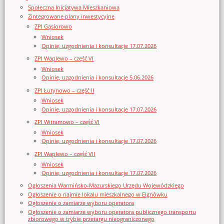
Społeczna Inicjatywa Mieszkaniowa
Zintegrowane plany inwestycyjne
ZPI Gąsiorowo
Wniosek
Opinie, uzgodnienia i konsultacje 17.07.2026
ZPI Waplewo – część VI
Wniosek
Opinie, uzgodnienia i konsultacje 5.06.2026
ZPI Łutynowo – część II
Wniosek
Opinie, uzgodnienia i konsultacje 17.07.2026
ZPI Witramowo – część VI
Wniosek
Opinie, uzgodnienia i konsultacje 17.07.2026
ZPI Waplewo – część VII
Wniosek
Opinie, uzgodnienia i konsultacje 17.07.2026
Ogłoszenia Warmińsko-Mazurskiego Urzędu Wojewódzkiego
Ogłoszenie o najmie lokalu mieszkalnego w Elgnówku
Ogłoszenie o zamiarze wyboru operatora
Ogłoszenie o zamiarze wyboru operatora publicznego transportu
zbiorowego w trybie przetargu nieograniczonego