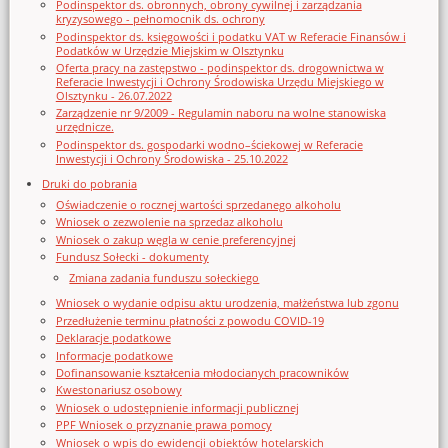
Podinspektor ds. obronnych, obrony cywilnej i zarządzania
kryzysowego - pełnomocnik ds. ochrony
Podinspektor ds. księgowości i podatku VAT w Referacie Finansów i
Podatków w Urzędzie Miejskim w Olsztynku
Oferta pracy na zastępstwo - podinspektor ds. drogownictwa w
Referacie Inwestycji i Ochrony Środowiska Urzędu Miejskiego w
Olsztynku - 26.07.2022
Zarządzenie nr 9/2009 - Regulamin naboru na wolne stanowiska
urzędnicze.
Podinspektor ds. gospodarki wodno–ściekowej w Referacie
Inwestycji i Ochrony Środowiska - 25.10.2022
Druki do pobrania
Oświadczenie o rocznej wartości sprzedanego alkoholu
Wniosek o zezwolenie na sprzedaz alkoholu
Wniosek o zakup węgla w cenie preferencyjnej
Fundusz Sołecki - dokumenty
Zmiana zadania funduszu sołeckiego
Wniosek o wydanie odpisu aktu urodzenia, małżeństwa lub zgonu
Przedłużenie terminu płatności z powodu COVID-19
Deklaracje podatkowe
Informacje podatkowe
Dofinansowanie kształcenia młodocianych pracowników
Kwestonariusz osobowy
Wniosek o udostępnienie informacji publicznej
PPF Wniosek o przyznanie prawa pomocy
Wniosek o wpis do ewidencji obiektów hotelarskich