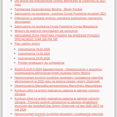
Dni wolne dla pracowników Urzędu Miejskiego w Olsztynku w 2021
roku
Państwowe Gospodarstwo Wodne - Wody Polskie
Zaproszenie na spotkanie - program Czyste Powietrze grudzień 2021
Ogłoszenie o zamiarze wyboru operatora publicznego transportu
zbiorowego
Zaproszenie na spotkania Czyste Powietrze Czyste Mieszkanie
Wybory do walnych zgromadzeń izb rolniczych
NIEOGRANICZONY PRZETARG PISEMNY NA SPRZEDAŻ POJAZDU
SPECJALNEGO STAR 200 PM 18P
Plan ogólny gminy
Uzgodnienia 16.02.2026
Uzgodnienia 13.05.2026
Uzgodnienia 29.05.2026
Projekt przekazany do uchwalenia
RGGIOŚ.6220.5.2024 Zawiadomienie - Obwieszczenie o wszczęciu
postępowania administracyjnego budowa farmy Mielno
Harmonogram kontroli punktów sprzedaży i podawania napojów
alkoholowych w 2025 roku na terenie miasta i gminy Olsztynek
Obwieszczenia Marszałka województwa Warmińsko-Mazurskiego
Konkurs ofert na wybór realizatora zadania w zakresie ochrony
zdrowia
Konkurs ofert na wybór realizatora zadania w zakresie ochrony
zdrowia - Program polityki zdrowotnej w zakresie rehabilitacji
leczniczej dla mieszkańców Gminy Olsztynek na lata 2025-2027 na
rok 2026
Harmonogram kontroli punktów sprzedaży i podawania napojów