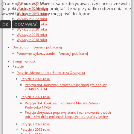
(Tracking Cookies). Możesz sam zdecydować, czy chcesz zezwolić
Wykazy z 2025 roku
na pliki cookie. Należy pamiętać, że w przypadku odrzucenia, nie
Wykazy z 2024 roku
wszystkie funkcje strony mogą być dostępne.
Wykazy z 2023 roku
Wykazy z 2022 roku
OK
ODMAWIAĆ
Wykazy z 2021 roku
Wykazy z 2020 roku
Wykazy z 2019 roku
Wykazy z 2018 roku
Dostęp do informacji publicznej
Ponowne wykorzystanie informacji publicznej
Skargi i wnioski
Petycje
Petycje skierowane do Burmistrza Olsztynka
Petycje z 2020 roku
Petycja dot. poprawy infrastruktury drogi gminnej nr
281409_5.0014
Petycje z 2021 roku
Petycja dot. konkursu: Rodzinne Miejsce Zabaw -
Podwórko NIVEA
Petycja dotycząca poprawy stanu i oznakowania dwóch
odcinków dróg gminnych biegących do granicy gminy
Petycje z 2022 roku
Petycje z 2023 roku