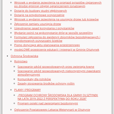
Wniosek o wydanie zezwolenia na przejazd pojazdów ciężarowych
po drodze gminnej objętej ograniczeniem tonażowym
Dotacje do budowy studni głębinowych
Dotacje na przydomowe oczyszczalnie
Wniosek o wydanie zezwolenia na usunięcie drzew lub krzewów
Zgłoszenie zamiaru usunięcia drzew
Uzgodnienie zasad korzystania z przystanków
Wydanie opinii na wykorzystanie dróg w sposób szczególny
Formularz zgłoszenia do ewidencji zbiorników bezodpływowych i
przydomowych oczyszczalni ścieków
Pismo dotyczące aktu planowania przestrzennego
modeLOWE przestrzenie edukacji i integracji w Gminie Olsztynek
Ochrona Środowiska
Rolnictwo
Szacowanie szkód spowodowanych przez zwierzęta łowne
Szacowanie szkód spowodowanych niekorzystnymi zjawiskami
atmosferycznymi
Komunikaty dla rolników
Zasady stosowania środków ochrony roślin
PLANY I PROGRAMY
„PROGRAM OCHRONY ŚRODOWISKA DLA GMINY OLSZTYNEK
NA LATA 2019-2022 Z PERSPEKTYWĄ DO ROKU 2026”
Program opieki nad zwierzętami bezdomnymi
Ogloszenie Powiatowego Lekarza Weterynarii w Olsztynie