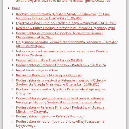
alkoholowych w 2026 roku na terenie miasta i gminy Olsztynek
Praca
Konkurs na stanowisko dyrektora Szkoły Podstawowej nr 1 im.
Noblistów Polskich w Olsztynku - 19.06.2026
Dyrektor Zespołu Szkolno-Przedszkolnego w Waplewie - 14.08.2025
Referent w Biurze Obsługi Interesanta w Referacie Organizacyjnym
Podinspektor w Referacie Gospodarki Nieruchomościami i
Planowania - 24.02.2025
Drugi nabór na wolne kierownicze stanowisko urzędnicze - Dyrektor
MOPS w Olsztynku
Nabór na wolne kierownicze stanowisko urzędnicze - Dyrektor
MOPS w Olsztynku
Prezes Zarządu TBS w Olsztynku - 27.09.2024
Podinspektor w Referacie Finansów i Podatków - 19.08.2024
Inspektor ds. drogownictwa
Kierownik Biura Rady Miejskiej w Olsztynku
Podinspektor ds. inwestycji w Referacie Inwestycji i Ochrony
Środowiska Urzędu Miejskiego w Olsztynku - 25.09.2023
Konkurs na stanowisko dyrektora Przedszkola Miejskiego w
Olsztynku
Podinspektor ds. gospodarki wodno-ściekowej w Referacie
Inwestycji i Ochrony Środowiska - umowa na zastępstwo
Podinspektor w Referacie Finansów i Podatków w Urzędzie
Miejskim w Olsztynku
Podinspektor/inspektor w Referacie Promocji
Podinspektor ds. obronnych, obrony cywilnej i zarządzania
kryzysowego