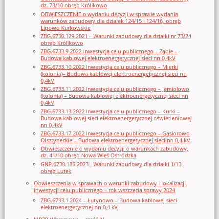
dz. 73/10 obręb Królikowo
OBWIESZCZENIE o wydaniu decyzji w sprawie wydania
warunków zabudowy dla działek 124/15 i 124/16, obręb
Lipowo Kurkowskie
ZBG.6730.129.2021 – Warunki zabudowy dla działki nr 73/24
obręb Królikowo
ZBG.6733.9.2022 Inwestycja celu publicznego – Ząbie –
Budowa kablowej elektroenergetycznej sieci nn 0,4kV
ZBG.6733.10.2022 Inwestycja celu publicznego – Mierki
(kolonia)– Budowa kablowej elektroenergetycznej sieci nn
0,4kV
ZBG.6733.11.2022 Inwestycja celu publicznego – Jemiołowo
(kolonia) – Budowa kablowej elektroenergetycznej sieci nn
0,4kV
ZBG.6733.13.2022 Inwestycja celu publicznego – Kurki –
Budowa kablowej sieci elektroenergetycznej oświetleniowej
nn 0,4kV
ZBG.6733.17.2022 Inwestycja celu publicznego – Gąsiorowo
Olsztyneckie – Budowa elektroenergetycznej sieci nn 0,4 kV
Obwieszczenie o wydaniu decyzji o warunkach zabudowy,
dz. 41/10 obręb Nowa Wieś Ostródzka
GNP.6730.185.2023 - Warunki zabudowy dla działki 1/13
obręb Lutek
Obwieszczenia w sprawach o warunki zabudowy i lokalizacji
inwestycji celu publicznego – rok wszczęcia sprawy 2024
ZBG.6733.1.2024 – Łutynowo – Budowa kablowej sieci
elektroenergetycznej nn 0,4 kV