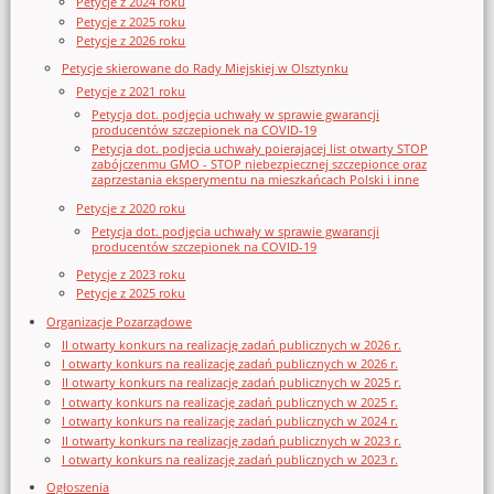
Petycje z 2024 roku
Petycje z 2025 roku
Petycje z 2026 roku
Petycje skierowane do Rady Miejskiej w Olsztynku
Petycje z 2021 roku
Petycja dot. podjęcia uchwały w sprawie gwarancji
producentów szczepionek na COVID-19
Petycja dot. podjęcia uchwały poierającej list otwarty STOP
zabójczenmu GMO - STOP niebezpiecznej szczepionce oraz
zaprzestania eksperymentu na mieszkańcach Polski i inne
Petycje z 2020 roku
Petycja dot. podjęcia uchwały w sprawie gwarancji
producentów szczepionek na COVID-19
Petycje z 2023 roku
Petycje z 2025 roku
Organizacje Pozarządowe
II otwarty konkurs na realizację zadań publicznych w 2026 r.
I otwarty konkurs na realizację zadań publicznych w 2026 r.
II otwarty konkurs na realizację zadań publicznych w 2025 r.
I otwarty konkurs na realizację zadań publicznych w 2025 r.
I otwarty konkurs na realizację zadań publicznych w 2024 r.
II otwarty konkurs na realizację zadań publicznych w 2023 r.
I otwarty konkurs na realizację zadań publicznych w 2023 r.
Ogłoszenia