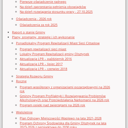
Pierwsze oświadczenie radnego
Na dzień zaprzestania pełnienia obowiązków
Na dzień rozwiązania stosunku pracy - 27.10.2025
Oświadczenia - 2026 rok
Oświadczenia za rok 2025
Raport o stanie Gminy
Plany, programy, strategie i ich wykonanie
Ponadlokalny Program Rewitalizacji Miast Sieci Cittaslow
Program rewitalizacji sieci miast
Lokalny Program Rewitalizacji gminy Olsztynek
Aktualizacja LPR – październik 2016
Aktualizacja LPR – lipiec 2017
Aktualizacja LPR – czerwiec 2018
Strategia Rozwoju Gminy
Roczne
Program współpracy z organizacjami pozarządowymi na 2026
rok
Gminny Program Profilaktyki i Rozwiązywania Problemów
Alkoholowych oraz Przeciwdziałania Narkomanii na 2026 rok
Program opieki nad zwierzętami na 2026 rok
Wieloletnie
Plan Odnowy Miejscowości Waplewo na lata 2021-2028
Program Ochrony Środowiska dla Gminy Olsztynek na lata
2023-2026 z perspektywą do 2030 roku