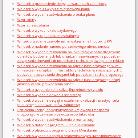
Wniosek o przeniesienie decyzji o warunkach zabudowy
Wniosek o wypis i wyrys z miejscowego planu
Wniosek o wydanie zaświadczenia o braku planu
Wzor_oferty
Wzor_sprawozdania
Wniosek o wykup lokalu użytkowego
Wniosek o wykup lokalu mieszkalnego
Wnisek o wydanie zezwolenia na wykreślenie hipoteki z KW
Wniosek o nadanie numeru porządkowego nieruchomości
Wniosek o wydanie zezwolenia na lokalizację w pasie drogowym
obiektów budowlanych lub urządzeń niezwiązanych z potrzebami
zarządzania drogami lub potrzebami ruchu drogowego oraz reklam
Wniosek o wydanie zezwolenia na zajęcie pasa drogowego w celu
umieszczenia urządzeń infrastruktury technicznej niezwiązanych z
potrzebami zarządzania drogami lub potrzebami ruchu drogowego
Wniosek o wydanie zezwolenia na zajęcie pasa drogowego drogi
gminnej w celu prowadzenia robót
Wniosek o uzgodnienie lokalizacji/przebudowy zjazdu
Wniosek o wydanie dowodu osobistego
Wniosek o wydanie decyzji o ustalenie lokalizacji inwestycji celu
publicznego albo warunków zabudowy
Udzielenia licencji na wykonywanie krajowego transportu
drogowego w zakresie przewozu osób taksówką
Wniosek o wydanie zaświadczenia o rewitalizacji
Wniosek o dotację z programu Ciepłe Mieszkanie
Wniosek o płatność z programu Ciepłe Mieszkanie
Wniosek o wydanie decyzji o środowiskowych uwarunkowaniach