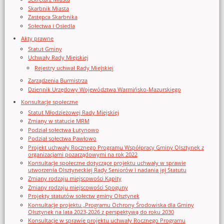
Skarbnik Miasta
Zastępca Skarbnika
Sołectwa i Osiedla
Akty prawne
Statut Gminy
Uchwały Rady Miejskiej
Rejestry uchwał Rady Miejskiej
Zarządzenia Burmistrza
Dziennik Urzędowy Województwa Warmińsko-Mazurskiego
Konsultacje społeczne
Statut Młodzieżowej Rady Miejskiej
Zmiany w statucie MRM
Podział sołectwa Łutynowo
Podział sołectwa Pawłowo
Projekt uchwały Rocznego Programu Współpracy Gminy Olsztynek z
organizacjami pozarządowymi na rok 2022
Konsultacje społeczne dotyczące projektu uchwały w sprawie
utworzenia Olsztyneckiej Rady Seniorów i nadania jej Statutu
Zmiany rodzaju miejscowości Kąpity
Zmiany rodzaju miejscowości Spoguny
Projekty statutów sołectw gminy Olsztynek
Konsultacje projektu „Programu Ochrony Środowiska dla Gminy
Olsztynek na lata 2023-2026 z perspektywą do roku 2030
Konsultacje w sprawie projektu uchwały Rocznego Programu