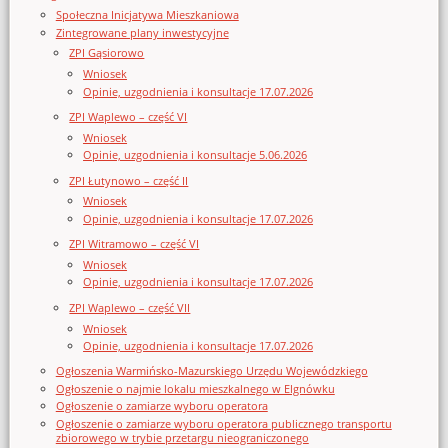
Społeczna Inicjatywa Mieszkaniowa
Zintegrowane plany inwestycyjne
ZPI Gąsiorowo
Wniosek
Opinie, uzgodnienia i konsultacje 17.07.2026
ZPI Waplewo – część VI
Wniosek
Opinie, uzgodnienia i konsultacje 5.06.2026
ZPI Łutynowo – część II
Wniosek
Opinie, uzgodnienia i konsultacje 17.07.2026
ZPI Witramowo – część VI
Wniosek
Opinie, uzgodnienia i konsultacje 17.07.2026
ZPI Waplewo – część VII
Wniosek
Opinie, uzgodnienia i konsultacje 17.07.2026
Ogłoszenia Warmińsko-Mazurskiego Urzędu Wojewódzkiego
Ogłoszenie o najmie lokalu mieszkalnego w Elgnówku
Ogłoszenie o zamiarze wyboru operatora
Ogłoszenie o zamiarze wyboru operatora publicznego transportu
zbiorowego w trybie przetargu nieograniczonego