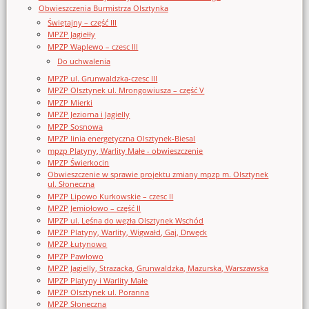
Obwieszczenia Burmistrza Olsztynka
Świętajny – część III
MPZP Jagiełły
MPZP Waplewo – czesc III
Do uchwalenia
MPZP ul. Grunwaldzka-czesc III
MPZP Olsztynek ul. Mrongowiusza – część V
MPZP Mierki
MPZP Jeziorna i Jagielly
MPZP Sosnowa
MPZP linia energetyczna Olsztynek-Biesal
mpzp Platyny, Warlity Małe - obwieszczenie
MPZP Świerkocin
Obwieszczenie w sprawie projektu zmiany mpzp m. Olsztynek
ul. Słoneczna
MPZP Lipowo Kurkowskie – czesc II
MPZP Jemiołowo – część II
MPZP ul. Leśna do węzła Olsztynek Wschód
MPZP Platyny, Warlity, Wigwałd, Gaj, Drwęck
MPZP Łutynowo
MPZP Pawłowo
MPZP Jagielly, Strazacka, Grunwaldzka, Mazurska, Warszawska
MPZP Platyny i Warlity Małe
MPZP Olsztynek ul. Poranna
MPZP Słoneczna