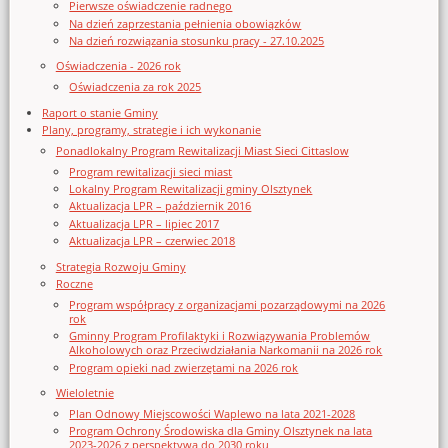
Pierwsze oświadczenie radnego
Na dzień zaprzestania pełnienia obowiązków
Na dzień rozwiązania stosunku pracy - 27.10.2025
Oświadczenia - 2026 rok
Oświadczenia za rok 2025
Raport o stanie Gminy
Plany, programy, strategie i ich wykonanie
Ponadlokalny Program Rewitalizacji Miast Sieci Cittaslow
Program rewitalizacji sieci miast
Lokalny Program Rewitalizacji gminy Olsztynek
Aktualizacja LPR – październik 2016
Aktualizacja LPR – lipiec 2017
Aktualizacja LPR – czerwiec 2018
Strategia Rozwoju Gminy
Roczne
Program współpracy z organizacjami pozarządowymi na 2026
rok
Gminny Program Profilaktyki i Rozwiązywania Problemów
Alkoholowych oraz Przeciwdziałania Narkomanii na 2026 rok
Program opieki nad zwierzętami na 2026 rok
Wieloletnie
Plan Odnowy Miejscowości Waplewo na lata 2021-2028
Program Ochrony Środowiska dla Gminy Olsztynek na lata
2023-2026 z perspektywą do 2030 roku