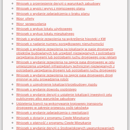
Wniosek o przeniesienie decyzji o warunkach zabudowy
Wniosek o wypis i wyrys z miejscowego planu
Wniosek o wydanie zaświadczenia o braku planu
Wzor_oferty
Wzor_sprawozdania
Wniosek o wykup lokalu użytkowego
Wniosek o wykup lokalu mieszkalnego
Wnisek o wydanie zezwolenia na wykreślenie hipoteki z KW
Wniosek o nadanie numeru porządkowego nieruchomości
Wniosek o wydanie zezwolenia na lokalizację w pasie drogowym
obiektów budowlanych lub urządzeń niezwiązanych z potrzebami
zarządzania drogami lub potrzebami ruchu drogowego oraz reklam
Wniosek o wydanie zezwolenia na zajęcie pasa drogowego w celu
umieszczenia urządzeń infrastruktury technicznej niezwiązanych z
potrzebami zarządzania drogami lub potrzebami ruchu drogowego
Wniosek o wydanie zezwolenia na zajęcie pasa drogowego drogi
gminnej w celu prowadzenia robót
Wniosek o uzgodnienie lokalizacji/przebudowy zjazdu
Wniosek o wydanie dowodu osobistego
Wniosek o wydanie decyzji o ustalenie lokalizacji inwestycji celu
publicznego albo warunków zabudowy
Udzielenia licencji na wykonywanie krajowego transportu
drogowego w zakresie przewozu osób taksówką
Wniosek o wydanie zaświadczenia o rewitalizacji
Wniosek o dotację z programu Ciepłe Mieszkanie
Wniosek o płatność z programu Ciepłe Mieszkanie
Wniosek o wydanie decyzji o środowiskowych uwarunkowaniach