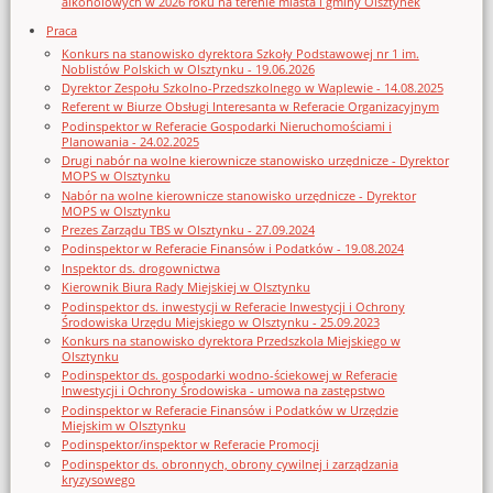
alkoholowych w 2026 roku na terenie miasta i gminy Olsztynek
Praca
Konkurs na stanowisko dyrektora Szkoły Podstawowej nr 1 im.
Noblistów Polskich w Olsztynku - 19.06.2026
Dyrektor Zespołu Szkolno-Przedszkolnego w Waplewie - 14.08.2025
Referent w Biurze Obsługi Interesanta w Referacie Organizacyjnym
Podinspektor w Referacie Gospodarki Nieruchomościami i
Planowania - 24.02.2025
Drugi nabór na wolne kierownicze stanowisko urzędnicze - Dyrektor
MOPS w Olsztynku
Nabór na wolne kierownicze stanowisko urzędnicze - Dyrektor
MOPS w Olsztynku
Prezes Zarządu TBS w Olsztynku - 27.09.2024
Podinspektor w Referacie Finansów i Podatków - 19.08.2024
Inspektor ds. drogownictwa
Kierownik Biura Rady Miejskiej w Olsztynku
Podinspektor ds. inwestycji w Referacie Inwestycji i Ochrony
Środowiska Urzędu Miejskiego w Olsztynku - 25.09.2023
Konkurs na stanowisko dyrektora Przedszkola Miejskiego w
Olsztynku
Podinspektor ds. gospodarki wodno-ściekowej w Referacie
Inwestycji i Ochrony Środowiska - umowa na zastępstwo
Podinspektor w Referacie Finansów i Podatków w Urzędzie
Miejskim w Olsztynku
Podinspektor/inspektor w Referacie Promocji
Podinspektor ds. obronnych, obrony cywilnej i zarządzania
kryzysowego