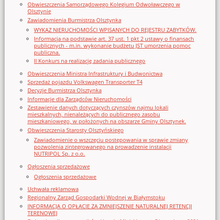
Obwieszczenia Samorządowego Kolegium Odwoławczego w
Olsztynie
Zawiadomienia Burmistrza Olsztynka
WYKAZ NIERUCHOMOŚCI WPISANYCH DO REJESTRU ZABYTKÓW.
Informacja na podstawie art. 37 ust. 1 pkt 2 ustawy o finansach
publicznych - m.in. wykonanie budżetu JST umorzenia pomoc
publiczna.
II Konkurs na realizację zadania publicznego
Obwieszczenia Ministra Infrastruktury i Budwonictwa
Sprzedaż pojazdu Volkswagen Transporter T4
Decyzje Burmistrza Olsztynka
Informacje dla Zarządców Nieruchomości
Zestawienie danych dotyczących czynszów najmu lokali
mieszkalnych, nienależących do publicznego zasobu
mieszkaniowego, w położonych na obszarze Gminy Olsztynek.
Obwieszczenia Starosty Olsztyńskiego
Zawiadomienie o wszczęciu postępowania w sprawie zmiany
pozwolenia zintegrowanego na prowadzenie instalacji
NUTRIPOL Sp. z o.o.
Ogłoszenia sprzedażowe
Ogłoszenia sprzedażowe
Uchwała reklamowa
Regionalny Zarząd Gospodarki Wodnej w Białymstoku
INFORMACJA O OPŁACIE ZA ZMNIEJSZENIE NATURALNEJ RETENCJI
TERENOWEJ