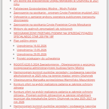
Dni wolne dla pracowników Urzędu Miejskiego w Olsztynku w 2021
roku
Państwowe Gospodarstwo Wodne - Wody Polskie
Zaproszenie na spotkanie - program Czyste Powietrze grudzień 2021
Ogłoszenie o zamiarze wyboru operatora publicznego transportu
zbiorowego
Zaproszenie na spotkania Czyste Powietrze Czyste Mieszkanie
Wybory do walnych zgromadzeń izb rolniczych
NIEOGRANICZONY PRZETARG PISEMNY NA SPRZEDAŻ POJAZDU
SPECJALNEGO STAR 200 PM 18P
Plan ogólny gminy
Uzgodnienia 16.02.2026
Uzgodnienia 13.05.2026
Uzgodnienia 29.05.2026
Projekt przekazany do uchwalenia
RGGIOŚ.6220.5.2024 Zawiadomienie - Obwieszczenie o wszczęciu
postępowania administracyjnego budowa farmy Mielno
Harmonogram kontroli punktów sprzedaży i podawania napojów
alkoholowych w 2025 roku na terenie miasta i gminy Olsztynek
Obwieszczenia Marszałka województwa Warmińsko-Mazurskiego
Konkurs ofert na wybór realizatora zadania w zakresie ochrony
zdrowia
Konkurs ofert na wybór realizatora zadania w zakresie ochrony
zdrowia - Program polityki zdrowotnej w zakresie rehabilitacji
leczniczej dla mieszkańców Gminy Olsztynek na lata 2025-2027 na
rok 2026
Harmonogram kontroli punktów sprzedaży i podawania napojów