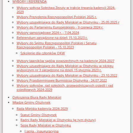
WYBORY I REFERENDA
Wybory sołtysa Sołectwa Zezuty w trakcie trwania kadencji 2024-
2029
Wybory Prezydenta Rzeczypospolitej Polskiej 2025 r.
Wybory uzupełniające do Rady Miejskiej w Olsztynku - 25.05.2025 r
Wybory do Parlamentu Europejskiego - 9 czerwca 2024 r.
Wybory samorządowe 2024 r. - 7.04.2024
Referendum zarządzone na dzień 15.10.2023 r.
Wybory do Sejmu Rzeczypospolitej Polskiej i Senatu
Rzeczypospolitej Polskiej - 15.10.2023
Szkolenie dla członków OKW
Wybory ławników sądów powszechnych na kadencję 2024-2027
Wybory uzupełniające do Rady Miejskiej w Olsztynku w okręgu
wyborczym nr 3 zarządzone na dzień 15 stycznia 2023 r.
Wybory uzupełniające do Rady Miejskiej w Olsztynku - 23.10.2022
Wybory Przedterminowe Burmistrza Olsztynka - 24.07.2022
Wybory sołtysów, rad sołeckich, przewodniczących osiedli i rad
osiedlowych 2024-2029
Ogłoszenia Biura Rady Miejskiej
Władze Gminy Olsztynek
Rada Miejska kadencja 2024-2029
Statut Gminy Olsztynek
Radni Rady Miejskiej w Olsztynku (w tym dyżury)
Sesje Rady Miejskiej w Olsztynku
I sesja - inauguracyjna