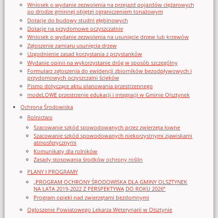
Wniosek o wydanie zezwolenia na przejazd pojazdów ciężarowych
po drodze gminnej objętej ograniczeniem tonażowym
Dotacje do budowy studni głębinowych
Dotacje na przydomowe oczyszczalnie
Wniosek o wydanie zezwolenia na usunięcie drzew lub krzewów
Zgłoszenie zamiaru usunięcia drzew
Uzgodnienie zasad korzystania z przystanków
Wydanie opinii na wykorzystanie dróg w sposób szczególny
Formularz zgłoszenia do ewidencji zbiorników bezodpływowych i
przydomowych oczyszczalni ścieków
Pismo dotyczące aktu planowania przestrzennego
modeLOWE przestrzenie edukacji i integracji w Gminie Olsztynek
Ochrona Środowiska
Rolnictwo
Szacowanie szkód spowodowanych przez zwierzęta łowne
Szacowanie szkód spowodowanych niekorzystnymi zjawiskami
atmosferycznymi
Komunikaty dla rolników
Zasady stosowania środków ochrony roślin
PLANY I PROGRAMY
„PROGRAM OCHRONY ŚRODOWISKA DLA GMINY OLSZTYNEK
NA LATA 2019-2022 Z PERSPEKTYWĄ DO ROKU 2026”
Program opieki nad zwierzętami bezdomnymi
Ogloszenie Powiatowego Lekarza Weterynarii w Olsztynie