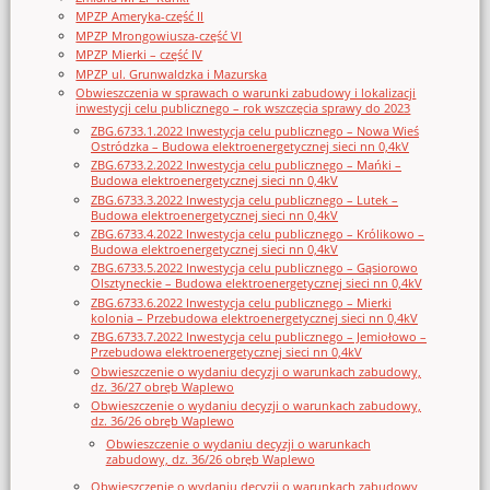
MPZP Ameryka-część II
MPZP Mrongowiusza-część VI
MPZP Mierki – część IV
MPZP ul. Grunwaldzka i Mazurska
Obwieszczenia w sprawach o warunki zabudowy i lokalizacji
inwestycji celu publicznego – rok wszczęcia sprawy do 2023
ZBG.6733.1.2022 Inwestycja celu publicznego – Nowa Wieś
Ostródzka – Budowa elektroenergetycznej sieci nn 0,4kV
ZBG.6733.2.2022 Inwestycja celu publicznego – Mańki –
Budowa elektroenergetycznej sieci nn 0,4kV
ZBG.6733.3.2022 Inwestycja celu publicznego – Lutek –
Budowa elektroenergetycznej sieci nn 0,4kV
ZBG.6733.4.2022 Inwestycja celu publicznego – Królikowo –
Budowa elektroenergetycznej sieci nn 0,4kV
ZBG.6733.5.2022 Inwestycja celu publicznego – Gąsiorowo
Olsztyneckie – Budowa elektroenergetycznej sieci nn 0,4kV
ZBG.6733.6.2022 Inwestycja celu publicznego – Mierki
kolonia – Przebudowa elektroenergetycznej sieci nn 0,4kV
ZBG.6733.7.2022 Inwestycja celu publicznego – Jemiołowo –
Przebudowa elektroenergetycznej sieci nn 0,4kV
Obwieszczenie o wydaniu decyzji o warunkach zabudowy,
dz. 36/27 obręb Waplewo
Obwieszczenie o wydaniu decyzji o warunkach zabudowy,
dz. 36/26 obręb Waplewo
Obwieszczenie o wydaniu decyzji o warunkach
zabudowy, dz. 36/26 obręb Waplewo
Obwieszczenie o wydaniu decyzji o warunkach zabudowy,