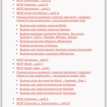
MPZP Witramowo – część IV
MPZP Pawłowo – część IV
MPZP Witramowo – część V
MPZP Olsztynek Wschód – część III
Obwieszczenia w sprawach o warunki zabudowy i lokalizacji
inwestycji celu publicznego – rok wszczęcia sprawy 2025
Budowa sieci niskiego napięcia Mierki
Budowa sieci niskiego napięcia Pawłowo
Budowa kanalizacji sanitarnej Elgnówko, Gaj, Łęciny,
Świętajny, Tolejny, Wigwałd, Wilkowo, Zawady
Budowa wodociągu Waplewo-Witramowo
Budowa wodociągu Królikowo
Budowa sieci wodociągowej Swaderki-Lipowo Kurkowskie
Budowa wodociągu i kanalizacji Witramowo
MPZP Jemiołowo - część II
MPZP Mierki - część V
MPZP Warlity Małe - część I
Obwieszczenia w sprawach o warunki zabudowy i lokalizacji
inwestycji celu publicznego – rok wszczęcia sprawy 2026
Budowa drogi dla rowerów Mierki – Swaderki - Etap 1
Budowa sieci elektroenergetycznej Królikowo
Budowa sieci elektroenergetycznej Marózek
Budowa sieci elektroenergetycznej Jemiołowo
MPZP Królikowo – część II
MPZP Olsztynek ul. Daszyńskiego – część III