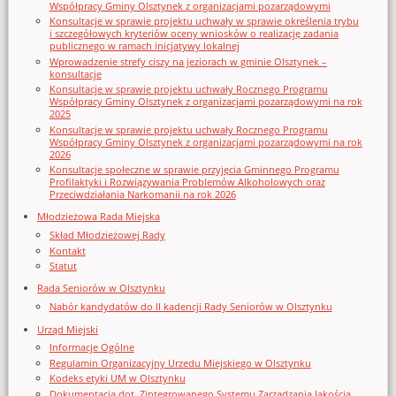
Współpracy Gminy Olsztynek z organizacjami pozarządowymi
Konsultacje w sprawie projektu uchwały w sprawie określenia trybu
i szczegółowych kryteriów oceny wniosków o realizację zadania
publicznego w ramach inicjatywy lokalnej
Wprowadzenie strefy ciszy na jeziorach w gminie Olsztynek –
konsultacje
Konsultacje w sprawie projektu uchwały Rocznego Programu
Współpracy Gminy Olsztynek z organizacjami pozarządowymi na rok
2025
Konsultacje w sprawie projektu uchwały Rocznego Programu
Współpracy Gminy Olsztynek z organizacjami pozarządowymi na rok
2026
Konsultacje społeczne w sprawie przyjęcia Gminnego Programu
Profilaktyki i Rozwiązywania Problemów Alkoholowych oraz
Przeciwdziałania Narkomanii na rok 2026
Młodzieżowa Rada Miejska
Skład Młodzieżowej Rady
Kontakt
Statut
Rada Seniorów w Olsztynku
Nabór kandydatów do II kadencji Rady Seniorów w Olsztynku
Urząd Miejski
Informacje Ogólne
Regulamin Organizacyjny Urzedu Miejskiego w Olsztynku
Kodeks etyki UM w Olsztynku
Dokumentacja dot. Zintegrowanego Systemu Zarządzania Jakością