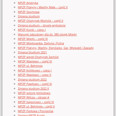
MPZP Ameryka
MPZP Platyny i Warlity Małe – część II
MPZP Sportowa
Zmiana studium
MPZP Olsztynek Wschód – część II
Zmiana studium – drugie wyłożenie
MPZP Kunki – czesc I
Warunki zabudowy dla dz. 380 obręb Mierki
MPZP Mierki – część III
MPZP Mierkowska, Zielona i Polna
MPZP Platyny, Warlity, Elgnówko, Gaj, Wigwałd i Zawady
Zmiana Studium 2021
MPZP węzeł Olsztynek Zachód
MPZP Waplewo – część IV
MPZP ul. Behringa
MPZP Królikowo – czesc I
MPZP Waplewo – czesc V
Zmiana studium 2022
MPZP Pawłowo – część III
Zmiana studium 2022 II
MPZP jezioro Jemiołowo
MPZP Wilcza – obszar A
MPZP Gąsiorowo – część III
MPZP ul. Behringa – część II
MPZP Perłowa i Pionierów
Zmiana MPZP Kunki