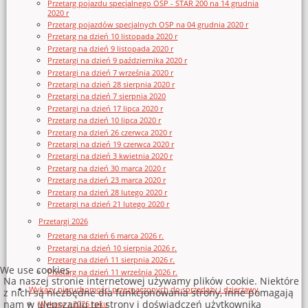
Przetarg pojazdu specjalnego OSP - STAR 200 na 14 grudnia
2020 r
Przetarg pojazdów specjalnych OSP na 04 grudnia 2020 r
Przetarg na dzień 10 listopada 2020 r
Przetarg na dzień 9 listopada 2020 r
Przetargi na dzień 9 października 2020 r
Przetargi na dzień 7 września 2020 r
Przetargi na dzień 28 sierpnia 2020 r
Przetargi na dzień 7 sierpnia 2020
Przetargi na dzień 17 lipca 2020 r
Przetarg na dzień 10 lipca 2020 r
Przetarg na dzień 26 czerwca 2020 r
Przetargi na dzień 19 czerwca 2020 r
Przetargi na dzień 3 kwietnia 2020 r
Przetarg na dzień 30 marca 2020 r
Przetarg na dzień 23 marca 2020 r
Przetarg na dzień 28 lutego 2020 r
Przetargi na dzień 21 lutego 2020 r
Przetargi 2026
Przetarg na dzień 6 marca 2026 r.
Przetargi na dzień 10 sierpnia 2026 r.
Przetarg na dzień 11 sierpnia 2026 r.
We use cookies
Przetarg na dzień 11 września 2026 r.
Na naszej stronie internetowej używamy plików cookie. Niektóre
Wykazy nieruchomości przeznaczonych do sprzedaży i dzierżawy
z nich są niezbędne dla funkcjonowania strony, inne pomagają
nam w ulepszaniu tej strony i doświadczeń użytkownika
Wykazy z 2026 roku