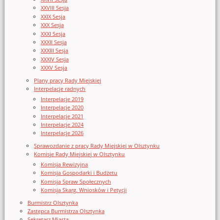
XXVIII Sesja
XXIX Sesja
XXX Sesja
XXXI Sesja
XXXII Sesja
XXXIII Sesja
XXXIV Sesja
XXXV Sesja
Plany pracy Rady Miejskiej
Interpelacje radnych
Interpelacje 2019
Interpelacje 2020
Interpelacje 2021
Interpelacje 2024
Interpelacje 2026
Sprawozdanie z pracy Rady Miejskiej w Olsztynku
Komisje Rady Miejskiej w Olsztynku
Komisja Rewizyjna
Komisja Gospodarki i Budżetu
Komisja Spraw Społecznych
Komisja Skarg, Wniosków i Petycji
Burmistrz Olsztynka
Zastępca Burmistrza Olsztynka
Sekretarz Miasta