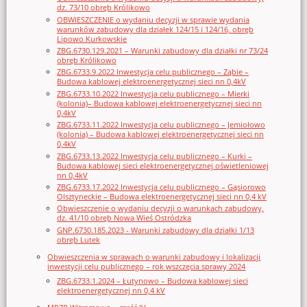
dz. 73/10 obręb Królikowo
OBWIESZCZENIE o wydaniu decyzji w sprawie wydania
warunków zabudowy dla działek 124/15 i 124/16, obręb
Lipowo Kurkowskie
ZBG.6730.129.2021 – Warunki zabudowy dla działki nr 73/24
obręb Królikowo
ZBG.6733.9.2022 Inwestycja celu publicznego – Ząbie –
Budowa kablowej elektroenergetycznej sieci nn 0,4kV
ZBG.6733.10.2022 Inwestycja celu publicznego – Mierki
(kolonia)– Budowa kablowej elektroenergetycznej sieci nn
0,4kV
ZBG.6733.11.2022 Inwestycja celu publicznego – Jemiołowo
(kolonia) – Budowa kablowej elektroenergetycznej sieci nn
0,4kV
ZBG.6733.13.2022 Inwestycja celu publicznego – Kurki –
Budowa kablowej sieci elektroenergetycznej oświetleniowej
nn 0,4kV
ZBG.6733.17.2022 Inwestycja celu publicznego – Gąsiorowo
Olsztyneckie – Budowa elektroenergetycznej sieci nn 0,4 kV
Obwieszczenie o wydaniu decyzji o warunkach zabudowy,
dz. 41/10 obręb Nowa Wieś Ostródzka
GNP.6730.185.2023 - Warunki zabudowy dla działki 1/13
obręb Lutek
Obwieszczenia w sprawach o warunki zabudowy i lokalizacji
inwestycji celu publicznego – rok wszczęcia sprawy 2024
ZBG.6733.1.2024 – Łutynowo – Budowa kablowej sieci
elektroenergetycznej nn 0,4 kV