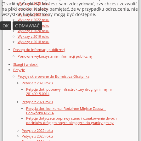
(Tracking Cookies). Możesz sam zdecydować, czy chcesz zezwolić
Wykazy z 2025 roku
na pliki cookie. Należy pamiętać, że w przypadku odrzucenia, nie
Wykazy z 2024 roku
wszystkie funkcje strony mogą być dostępne.
Wykazy z 2023 roku
Wykazy z 2022 roku
OK
ODMAWIAĆ
Wykazy z 2021 roku
Wykazy z 2020 roku
Wykazy z 2019 roku
Wykazy z 2018 roku
Dostęp do informacji publicznej
Ponowne wykorzystanie informacji publicznej
Skargi i wnioski
Petycje
Petycje skierowane do Burmistrza Olsztynka
Petycje z 2020 roku
Petycja dot. poprawy infrastruktury drogi gminnej nr
281409_5.0014
Petycje z 2021 roku
Petycja dot. konkursu: Rodzinne Miejsce Zabaw -
Podwórko NIVEA
Petycja dotycząca poprawy stanu i oznakowania dwóch
odcinków dróg gminnych biegących do granicy gminy
Petycje z 2022 roku
Petycje z 2023 roku