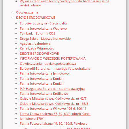
Wykaz urzędowych lekarzy weterynarii do badania mięsa na
użytek własny
Obwieszczenia
DECYZJE ŚRODOWISKOWE
Eurotter Logistyka - Stacja paliw
Farma fotowoltaiczna Waplewo
Tymbark - Zbiornik CO2
Droga Selwa - Lipowo Kurkowskie
Agaplast rozbudowa
Kanalizacja Witramowo
DECYZJE ŚRODOWISKOWE
INFORMACJE O WSZCZĘCIU POSTĘPOWANIA
Obwieszczenia - udział społeczeństwa
Europrofil Sp. z o. o. – instalacja fotowoltaiczna
Farma fotowoltaiczna Jemiołowo I
Farma fotowoltaiczna Kunki I
Farma fotowoltaiczna Kunki II
P.P-H.Agaplast Sp. z o.o. - studnia awaryjna
Farma fotowoltaiczna Królikowo
Osiedle Mieszkaniowe, Królikowo dz. nr 42/7
Osiedle Mieszkaniowe, Królikowo dz. nr 166/8
Farma fotowoltaiczna Wilkowo 106-6, 106-11
Farma Fotowoltaiczna 57, 59, 60/4, obręb Kunki
Jemiołowo 170/1
Farma Fotowoltaiczna 49, 50, 160/5, Pawłowo