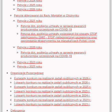
Petycje z 2024 roku
Petycje z 2025 roku
Petycje z 2026 roku
Petycje skierowane do Rady Miejskiej w Olsztynku
Petycje z 2021 roku
Petycja dot. podjęcia uchwały w sprawie gwarancji
producentów szczepionek na COVID-19
Petycja dot. podjęcia uchwały poierającej list otwarty STOP
zabójczenmu GMO - STOP niebezpiecznej szczepionce oraz
zaprzestania eksperymentu na mieszkańcach Polski i inne
Petycje z 2020 roku
Petycja dot. podjęcia uchwały w sprawie gwarancji
producentów szczepionek na COVID-19
Petycje z 2023 roku
Petycje z 2025 roku
Organizacje Pozarządowe
II otwarty konkurs na realizację zadań publicznych w 2026 r.
I otwarty konkurs na realizację zadań publicznych w 2026 r.
II otwarty konkurs na realizację zadań publicznych w 2025 r.
I otwarty konkurs na realizację zadań publicznych w 2025 r.
I otwarty konkurs na realizację zadań publicznych w 2024 r.
II otwarty konkurs na realizację zadań publicznych w 2023 r.
I otwarty konkurs na realizację zadań publicznych w 2023 r.
Ogłoszenia