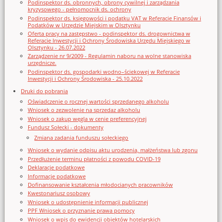
Podinspektor ds. obronnych, obrony cywilnej i zarządzania
kryzysowego - pełnomocnik ds. ochrony
Podinspektor ds. księgowości i podatku VAT w Referacie Finansów i
Podatków w Urzędzie Miejskim w Olsztynku
Oferta pracy na zastępstwo - podinspektor ds. drogownictwa w
Referacie Inwestycji i Ochrony Środowiska Urzędu Miejskiego w
Olsztynku - 26.07.2022
Zarządzenie nr 9/2009 - Regulamin naboru na wolne stanowiska
urzędnicze.
Podinspektor ds. gospodarki wodno–ściekowej w Referacie
Inwestycji i Ochrony Środowiska - 25.10.2022
Druki do pobrania
Oświadczenie o rocznej wartości sprzedanego alkoholu
Wniosek o zezwolenie na sprzedaz alkoholu
Wniosek o zakup węgla w cenie preferencyjnej
Fundusz Sołecki - dokumenty
Zmiana zadania funduszu sołeckiego
Wniosek o wydanie odpisu aktu urodzenia, małżeństwa lub zgonu
Przedłużenie terminu płatności z powodu COVID-19
Deklaracje podatkowe
Informacje podatkowe
Dofinansowanie kształcenia młodocianych pracowników
Kwestonariusz osobowy
Wniosek o udostępnienie informacji publicznej
PPF Wniosek o przyznanie prawa pomocy
Wniosek o wpis do ewidencji obiektów hotelarskich