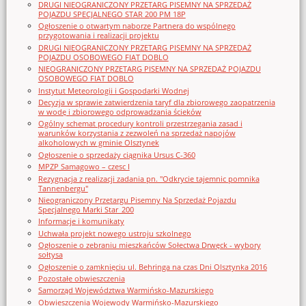
DRUGI NIEOGRANICZONY PRZETARG PISEMNY NA SPRZEDAŻ
POJAZDU SPECJALNEGO STAR 200 PM 18P
Ogłoszenie o otwartym naborze Partnera do wspólnego
przygotowania i realizacji projektu
DRUGI NIEOGRANICZONY PRZETARG PISEMNY NA SPRZEDAŻ
POJAZDU OSOBOWEGO FIAT DOBLO
NIEOGRANICZONY PRZETARG PISEMNY NA SPRZEDAŻ POJAZDU
OSOBOWEGO FIAT DOBLO
Instytut Meteorologii i Gospodarki Wodnej
Decyzja w sprawie zatwierdzenia taryf dla zbiorowego zaopatrzenia
w wodę i zbiorowego odprowadzania ścieków
Ogólny schemat procedury kontroli przestrzegania zasad i
warunków korzystania z zezwoleń na sprzedaż napojów
alkoholowych w gminie Olsztynek
Ogłoszenie o sprzedaży ciągnika Ursus C-360
MPZP Samagowo – czesc I
Rezygnacja z realizacji zadania pn. "Odkrycie tajemnic pomnika
Tannenbergu"
Nieograniczony Przetargu Pisemny Na Sprzedaż Pojazdu
Specjalnego Marki Star_200
Informacje i komunikaty
Uchwała projekt nowego ustroju szkolnego
Ogłoszenie o zebraniu mieszkańców Sołectwa Drwęck - wybory
sołtysa
Ogłoszenie o zamknięciu ul. Behringa na czas Dni Olsztynka 2016
Pozostałe obwieszczenia
Samorząd Województwa Warmińsko-Mazurskiego
Obwieszczenia Wojewody Warmińsko-Mazurskiego