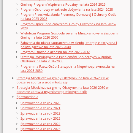
Gminny Program Wspierania Rodziny na lata 2024-2026
Program Osłonowy w zakresie dożywiania na lata 2024-2028
Program Przeciwdziałania Przemocy Domowej i Ochrony Osób
na lata 2023-2028
Program Opieki nad Zabytkami Gminy Olsztynek na lata 2025-
2028
Wieloletni Program Gospodarowania Mieszkaniowym Zasobem
Gminy na lata 2026-2030
Założenia do planu zaopatrzenia w ciepło, energię elektryczna i
paliwa gazowe na lata 2026-2040
Program usuwania azbestu na lata 2025-2032
Strategia Rozwiązywania Problemów Społecznych w gminie
Olsztynek na lata 2026-2035
Program na Rzecz Osób Starszych i z Niepełnosprawnością na
lata 2025-2030
Strategia Młodzieżowa gminy Olsztynek na lata 2026-2030 w
obszarze sportu wśród młodzieży
Strategia Młodzieżowa gminy Olsztynek na lata 2026-2030 w
obszarze zdrowia psychicznego młodych osób
Sprawozdania
Sprawozdania za rok 2020
Sprawozdania za rok 2021
Sprawozdania za rok 2022
Sprawozdania za rok 2023
Sprawozdania za rok 2024
Sprawozdania za rok 2025