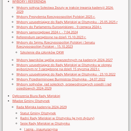
WYBORY I REFERENDA
Wybory sołtysa Sołectwa Zezuty w trakcie trwania kadencji 2024-
2029
Wybory Prezydenta Rzeczypospolitej Polskiej 2025 r.
Wybory uzupełniające do Rady Miejskiej w Olsztynku - 25.05.2025 r
Wybory do Parlamentu Europejskiego - 9 czerwca 2024 r.
Wybory samorządowe 2024 r. - 7.04.2024
Referendum zarządzone na dzień 15.10.2023 r.
Wybory do Sejmu Rzeczypospolitej Polskiej i Senatu
Rzeczypospolitej Polskiej - 15.10.2023
Szkolenie dla członków OKW
Wybory ławników sądów powszechnych na kadencję 2024-2027
Wybory uzupełniające do Rady Miejskiej w Olsztynku w okręgu
wyborczym nr 3 zarządzone na dzień 15 stycznia 2023 r.
Wybory uzupełniające do Rady Miejskiej w Olsztynku - 23.10.2022
Wybory Przedterminowe Burmistrza Olsztynka - 24.07.2022
Wybory sołtysów, rad sołeckich, przewodniczących osiedli i rad
osiedlowych 2024-2029
Ogłoszenia Biura Rady Miejskiej
Władze Gminy Olsztynek
Rada Miejska kadencja 2024-2029
Statut Gminy Olsztynek
Radni Rady Miejskiej w Olsztynku (w tym dyżury)
Sesje Rady Miejskiej w Olsztynku
I sesja - inauguracyjna