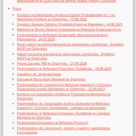
alkoholowych w 2026 roku na terenie miasta i gminy Olsztynek
Praca
Konkurs na stanowisko dyrektora Szkoły Podstawowej nr 1 im.
Noblistów Polskich w Olsztynku - 19.06.2026
Dyrektor Zespołu Szkolno-Przedszkolnego w Waplewie - 14.08.2025
Referent w Biurze Obsługi Interesanta w Referacie Organizacyjnym
Podinspektor w Referacie Gospodarki Nieruchomościami i
Planowania - 24.02.2025
Drugi nabór na wolne kierownicze stanowisko urzędnicze - Dyrektor
MOPS w Olsztynku
Nabór na wolne kierownicze stanowisko urzędnicze - Dyrektor
MOPS w Olsztynku
Prezes Zarządu TBS w Olsztynku - 27.09.2024
Podinspektor w Referacie Finansów i Podatków - 19.08.2024
Inspektor ds. drogownictwa
Kierownik Biura Rady Miejskiej w Olsztynku
Podinspektor ds. inwestycji w Referacie Inwestycji i Ochrony
Środowiska Urzędu Miejskiego w Olsztynku - 25.09.2023
Konkurs na stanowisko dyrektora Przedszkola Miejskiego w
Olsztynku
Podinspektor ds. gospodarki wodno-ściekowej w Referacie
Inwestycji i Ochrony Środowiska - umowa na zastępstwo
Podinspektor w Referacie Finansów i Podatków w Urzędzie
Miejskim w Olsztynku
Podinspektor/inspektor w Referacie Promocji
Podinspektor ds. obronnych, obrony cywilnej i zarządzania
kryzysowego