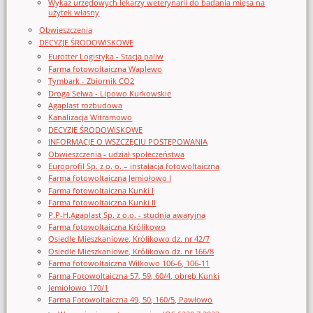
Wykaz urzędowych lekarzy weterynarii do badania mięsa na
użytek własny
Obwieszczenia
DECYZJE ŚRODOWISKOWE
Eurotter Logistyka - Stacja paliw
Farma fotowoltaiczna Waplewo
Tymbark - Zbiornik CO2
Droga Selwa - Lipowo Kurkowskie
Agaplast rozbudowa
Kanalizacja Witramowo
DECYZJE ŚRODOWISKOWE
INFORMACJE O WSZCZĘCIU POSTĘPOWANIA
Obwieszczenia - udział społeczeństwa
Europrofil Sp. z o. o. – instalacja fotowoltaiczna
Farma fotowoltaiczna Jemiołowo I
Farma fotowoltaiczna Kunki I
Farma fotowoltaiczna Kunki II
P.P-H.Agaplast Sp. z o.o. - studnia awaryjna
Farma fotowoltaiczna Królikowo
Osiedle Mieszkaniowe, Królikowo dz. nr 42/7
Osiedle Mieszkaniowe, Królikowo dz. nr 166/8
Farma fotowoltaiczna Wilkowo 106-6, 106-11
Farma Fotowoltaiczna 57, 59, 60/4, obręb Kunki
Jemiołowo 170/1
Farma Fotowoltaiczna 49, 50, 160/5, Pawłowo