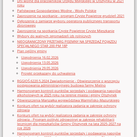
Dni wolne dla pracowników Urzędu Miejskiego w Olsztynku w 2021
roku
Państwowe Gospodarstwo Wodne - Wody Polskie
Zaproszenie na spotkanie - program Czyste Powietrze grudzień 2021
Ogłoszenie o zamiarze wyboru operatora publicznego transportu
zbiorowego
Zaproszenie na spotkania Czyste Powietrze Czyste Mieszkanie
Wybory do walnych zgromadzeń izb rolniczych
NIEOGRANICZONY PRZETARG PISEMNY NA SPRZEDAŻ POJAZDU
SPECJALNEGO STAR 200 PM 18P
Plan ogólny gminy
Uzgodnienia 16.02.2026
Uzgodnienia 13.05.2026
Uzgodnienia 29.05.2026
Projekt przekazany do uchwalenia
RGGIOŚ.6220.5.2024 Zawiadomienie - Obwieszczenie o wszczęciu
postępowania administracyjnego budowa farmy Mielno
Harmonogram kontroli punktów sprzedaży i podawania napojów
alkoholowych w 2025 roku na terenie miasta i gminy Olsztynek
Obwieszczenia Marszałka województwa Warmińsko-Mazurskiego
Konkurs ofert na wybór realizatora zadania w zakresie ochrony
zdrowia
Konkurs ofert na wybór realizatora zadania w zakresie ochrony
zdrowia - Program polityki zdrowotnej w zakresie rehabilitacji
leczniczej dla mieszkańców Gminy Olsztynek na lata 2025-2027 na
rok 2026
Harmonogram kontroli punktów sprzedaży i podawania napojów