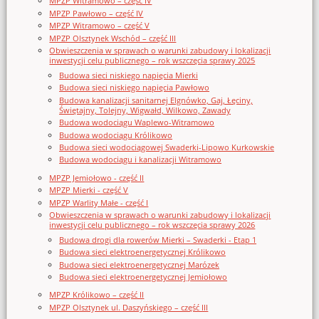
MPZP Witramowo – część IV
MPZP Pawłowo – część IV
MPZP Witramowo – część V
MPZP Olsztynek Wschód – część III
Obwieszczenia w sprawach o warunki zabudowy i lokalizacji
inwestycji celu publicznego – rok wszczęcia sprawy 2025
Budowa sieci niskiego napięcia Mierki
Budowa sieci niskiego napięcia Pawłowo
Budowa kanalizacji sanitarnej Elgnówko, Gaj, Łęciny,
Świętajny, Tolejny, Wigwałd, Wilkowo, Zawady
Budowa wodociągu Waplewo-Witramowo
Budowa wodociągu Królikowo
Budowa sieci wodociągowej Swaderki-Lipowo Kurkowskie
Budowa wodociągu i kanalizacji Witramowo
MPZP Jemiołowo - część II
MPZP Mierki - część V
MPZP Warlity Małe - część I
Obwieszczenia w sprawach o warunki zabudowy i lokalizacji
inwestycji celu publicznego – rok wszczęcia sprawy 2026
Budowa drogi dla rowerów Mierki – Swaderki - Etap 1
Budowa sieci elektroenergetycznej Królikowo
Budowa sieci elektroenergetycznej Marózek
Budowa sieci elektroenergetycznej Jemiołowo
MPZP Królikowo – część II
MPZP Olsztynek ul. Daszyńskiego – część III