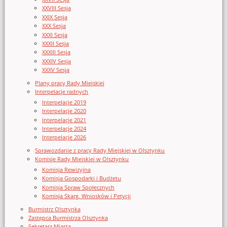
XXVIII Sesja
XXIX Sesja
XXX Sesja
XXXI Sesja
XXXII Sesja
XXXIII Sesja
XXXIV Sesja
XXXV Sesja
Plany pracy Rady Miejskiej
Interpelacje radnych
Interpelacje 2019
Interpelacje 2020
Interpelacje 2021
Interpelacje 2024
Interpelacje 2026
Sprawozdanie z pracy Rady Miejskiej w Olsztynku
Komisje Rady Miejskiej w Olsztynku
Komisja Rewizyjna
Komisja Gospodarki i Budżetu
Komisja Spraw Społecznych
Komisja Skarg, Wniosków i Petycji
Burmistrz Olsztynka
Zastępca Burmistrza Olsztynka
Sekretarz Miasta