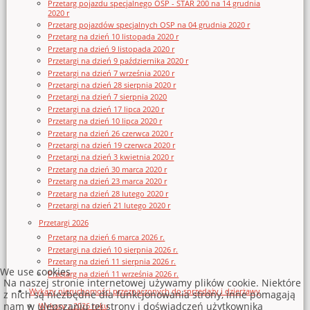
Przetarg pojazdu specjalnego OSP - STAR 200 na 14 grudnia
2020 r
Przetarg pojazdów specjalnych OSP na 04 grudnia 2020 r
Przetarg na dzień 10 listopada 2020 r
Przetarg na dzień 9 listopada 2020 r
Przetargi na dzień 9 października 2020 r
Przetargi na dzień 7 września 2020 r
Przetargi na dzień 28 sierpnia 2020 r
Przetargi na dzień 7 sierpnia 2020
Przetargi na dzień 17 lipca 2020 r
Przetarg na dzień 10 lipca 2020 r
Przetarg na dzień 26 czerwca 2020 r
Przetargi na dzień 19 czerwca 2020 r
Przetargi na dzień 3 kwietnia 2020 r
Przetarg na dzień 30 marca 2020 r
Przetarg na dzień 23 marca 2020 r
Przetarg na dzień 28 lutego 2020 r
Przetargi na dzień 21 lutego 2020 r
Przetargi 2026
Przetarg na dzień 6 marca 2026 r.
Przetargi na dzień 10 sierpnia 2026 r.
Przetarg na dzień 11 sierpnia 2026 r.
We use cookies
Przetarg na dzień 11 września 2026 r.
Na naszej stronie internetowej używamy plików cookie. Niektóre
Wykazy nieruchomości przeznaczonych do sprzedaży i dzierżawy
z nich są niezbędne dla funkcjonowania strony, inne pomagają
nam w ulepszaniu tej strony i doświadczeń użytkownika
Wykazy z 2026 roku