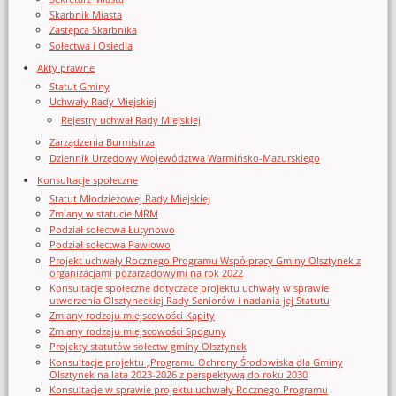
Skarbnik Miasta
Zastępca Skarbnika
Sołectwa i Osiedla
Akty prawne
Statut Gminy
Uchwały Rady Miejskiej
Rejestry uchwał Rady Miejskiej
Zarządzenia Burmistrza
Dziennik Urzędowy Województwa Warmińsko-Mazurskiego
Konsultacje społeczne
Statut Młodzieżowej Rady Miejskiej
Zmiany w statucie MRM
Podział sołectwa Łutynowo
Podział sołectwa Pawłowo
Projekt uchwały Rocznego Programu Współpracy Gminy Olsztynek z
organizacjami pozarządowymi na rok 2022
Konsultacje społeczne dotyczące projektu uchwały w sprawie
utworzenia Olsztyneckiej Rady Seniorów i nadania jej Statutu
Zmiany rodzaju miejscowości Kąpity
Zmiany rodzaju miejscowości Spoguny
Projekty statutów sołectw gminy Olsztynek
Konsultacje projektu „Programu Ochrony Środowiska dla Gminy
Olsztynek na lata 2023-2026 z perspektywą do roku 2030
Konsultacje w sprawie projektu uchwały Rocznego Programu