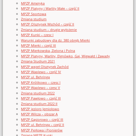
MPZP Ameryka
MPZP Platyny i Warlity Małe – część II
MPZP Sportowa
Zmiana studium
MPZP Olsztynek Wschód – część II
Zmiana studium – drugie wyłożenie
MPZP Kunki – czesc I
Warunki zabudowy dla dz. 380 obręb Mierki
MPZP Mierki – część III
MPZP Mierkowska, Zielona i Polna
MPZP Platyny, Warlity, Elgnówko, Gaj, Wigwałd i Zawady
Zmiana Studium 2021
MPZP węzeł Olsztynek Zachód
MPZP Waplewo – część IV
MPZP ul. Behringa
MPZP Królikowo – czesc I
MPZP Waplewo – czesc V
Zmiana studium 2022
MPZP Pawłowo – część III
Zmiana studium 2022 II
MPZP jezioro Jemiołowo
MPZP Wilcza – obszar A
MPZP Gąsiorowo – część III
MPZP ul. Behringa – część II
MPZP Perłowa i Pionierów
Zmiana MPZP Kunki