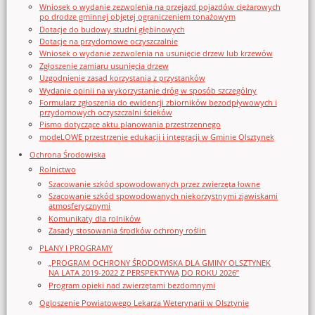
Wniosek o wydanie zezwolenia na przejazd pojazdów ciężarowych
po drodze gminnej objętej ograniczeniem tonażowym
Dotacje do budowy studni głębinowych
Dotacje na przydomowe oczyszczalnie
Wniosek o wydanie zezwolenia na usunięcie drzew lub krzewów
Zgłoszenie zamiaru usunięcia drzew
Uzgodnienie zasad korzystania z przystanków
Wydanie opinii na wykorzystanie dróg w sposób szczególny
Formularz zgłoszenia do ewidencji zbiorników bezodpływowych i
przydomowych oczyszczalni ścieków
Pismo dotyczące aktu planowania przestrzennego
modeLOWE przestrzenie edukacji i integracji w Gminie Olsztynek
Ochrona Środowiska
Rolnictwo
Szacowanie szkód spowodowanych przez zwierzęta łowne
Szacowanie szkód spowodowanych niekorzystnymi zjawiskami
atmosferycznymi
Komunikaty dla rolników
Zasady stosowania środków ochrony roślin
PLANY I PROGRAMY
„PROGRAM OCHRONY ŚRODOWISKA DLA GMINY OLSZTYNEK
NA LATA 2019-2022 Z PERSPEKTYWĄ DO ROKU 2026”
Program opieki nad zwierzętami bezdomnymi
Ogloszenie Powiatowego Lekarza Weterynarii w Olsztynie