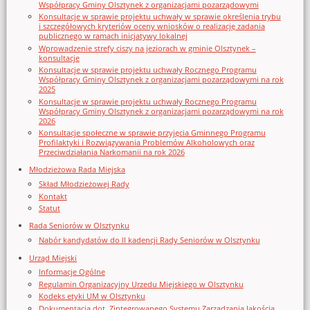
Współpracy Gminy Olsztynek z organizacjami pozarządowymi
Konsultacje w sprawie projektu uchwały w sprawie określenia trybu
i szczegółowych kryteriów oceny wniosków o realizację zadania
publicznego w ramach inicjatywy lokalnej
Wprowadzenie strefy ciszy na jeziorach w gminie Olsztynek –
konsultacje
Konsultacje w sprawie projektu uchwały Rocznego Programu
Współpracy Gminy Olsztynek z organizacjami pozarządowymi na rok
2025
Konsultacje w sprawie projektu uchwały Rocznego Programu
Współpracy Gminy Olsztynek z organizacjami pozarządowymi na rok
2026
Konsultacje społeczne w sprawie przyjęcia Gminnego Programu
Profilaktyki i Rozwiązywania Problemów Alkoholowych oraz
Przeciwdziałania Narkomanii na rok 2026
Młodzieżowa Rada Miejska
Skład Młodzieżowej Rady
Kontakt
Statut
Rada Seniorów w Olsztynku
Nabór kandydatów do II kadencji Rady Seniorów w Olsztynku
Urząd Miejski
Informacje Ogólne
Regulamin Organizacyjny Urzedu Miejskiego w Olsztynku
Kodeks etyki UM w Olsztynku
Dokumentacja dot. Zintegrowanego Systemu Zarządzania Jakością