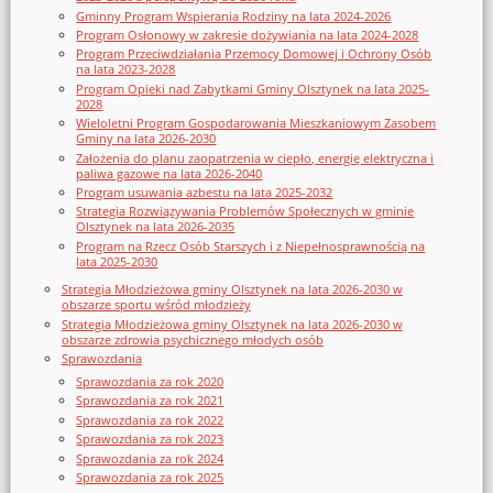
Gminny Program Wspierania Rodziny na lata 2024-2026
Program Osłonowy w zakresie dożywiania na lata 2024-2028
Program Przeciwdziałania Przemocy Domowej i Ochrony Osób
na lata 2023-2028
Program Opieki nad Zabytkami Gminy Olsztynek na lata 2025-
2028
Wieloletni Program Gospodarowania Mieszkaniowym Zasobem
Gminy na lata 2026-2030
Założenia do planu zaopatrzenia w ciepło, energię elektryczna i
paliwa gazowe na lata 2026-2040
Program usuwania azbestu na lata 2025-2032
Strategia Rozwiązywania Problemów Społecznych w gminie
Olsztynek na lata 2026-2035
Program na Rzecz Osób Starszych i z Niepełnosprawnością na
lata 2025-2030
Strategia Młodzieżowa gminy Olsztynek na lata 2026-2030 w
obszarze sportu wśród młodzieży
Strategia Młodzieżowa gminy Olsztynek na lata 2026-2030 w
obszarze zdrowia psychicznego młodych osób
Sprawozdania
Sprawozdania za rok 2020
Sprawozdania za rok 2021
Sprawozdania za rok 2022
Sprawozdania za rok 2023
Sprawozdania za rok 2024
Sprawozdania za rok 2025