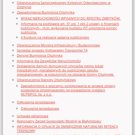
Obwieszczenia Samorządowego Kolegium Odwoławczego w
Olsztynie
Zawiadomienia Burmistrza Olsztynka
WYKAZ NIERUCHOMOŚCI WPISANYCH DO REJESTRU ZABYTKÓW.
Informacja na podstawie art. 37 ust. 1 pkt 2 ustawy o finansach
publicznych - m.in. wykonanie budżetu JST umorzenia pomoc
publiczna.
II Konkurs na realizację zadania publicznego
Obwieszczenia Ministra Infrastruktury i Budwonictwa
Sprzedaż pojazdu Volkswagen Transporter T4
Decyzje Burmistrza Olsztynka
Informacje dla Zarządców Nieruchomości
Zestawienie danych dotyczących czynszów najmu lokali
mieszkalnych, nienależących do publicznego zasobu
mieszkaniowego, w położonych na obszarze Gminy Olsztynek.
Obwieszczenia Starosty Olsztyńskiego
Zawiadomienie o wszczęciu postępowania w sprawie zmiany
pozwolenia zintegrowanego na prowadzenie instalacji
NUTRIPOL Sp. z o.o.
Ogłoszenia sprzedażowe
Ogłoszenia sprzedażowe
Uchwała reklamowa
Regionalny Zarząd Gospodarki Wodnej w Białymstoku
INFORMACJA O OPŁACIE ZA ZMNIEJSZENIE NATURALNEJ RETENCJI
TERENOWEJ