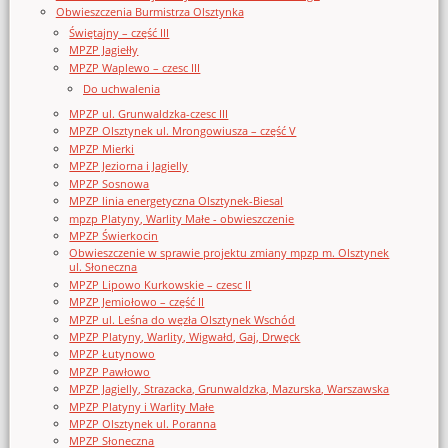
Obwieszczenia Burmistrza Olsztynka
Świętajny – część III
MPZP Jagiełły
MPZP Waplewo – czesc III
Do uchwalenia
MPZP ul. Grunwaldzka-czesc III
MPZP Olsztynek ul. Mrongowiusza – część V
MPZP Mierki
MPZP Jeziorna i Jagielly
MPZP Sosnowa
MPZP linia energetyczna Olsztynek-Biesal
mpzp Platyny, Warlity Małe - obwieszczenie
MPZP Świerkocin
Obwieszczenie w sprawie projektu zmiany mpzp m. Olsztynek
ul. Słoneczna
MPZP Lipowo Kurkowskie – czesc II
MPZP Jemiołowo – część II
MPZP ul. Leśna do węzła Olsztynek Wschód
MPZP Platyny, Warlity, Wigwałd, Gaj, Drwęck
MPZP Łutynowo
MPZP Pawłowo
MPZP Jagielly, Strazacka, Grunwaldzka, Mazurska, Warszawska
MPZP Platyny i Warlity Małe
MPZP Olsztynek ul. Poranna
MPZP Słoneczna