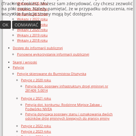
(Tracking Cookies). Możesz sam zdecydować, czy chcesz zezwolić
Wykazy z 2025 roku
na pliki cookie. Należy pamiętać, że w przypadku odrzucenia, nie
Wykazy z 2024 roku
wszystkie funkcje strony mogą być dostępne.
Wykazy z 2023 roku
Wykazy z 2022 roku
OK
ODMAWIAĆ
Wykazy z 2021 roku
Wykazy z 2020 roku
Wykazy z 2019 roku
Wykazy z 2018 roku
Dostęp do informacji publicznej
Ponowne wykorzystanie informacji publicznej
Skargi i wnioski
Petycje
Petycje skierowane do Burmistrza Olsztynka
Petycje z 2020 roku
Petycja dot. poprawy infrastruktury drogi gminnej nr
281409_5.0014
Petycje z 2021 roku
Petycja dot. konkursu: Rodzinne Miejsce Zabaw -
Podwórko NIVEA
Petycja dotycząca poprawy stanu i oznakowania dwóch
odcinków dróg gminnych biegących do granicy gminy
Petycje z 2022 roku
Petycje z 2023 roku