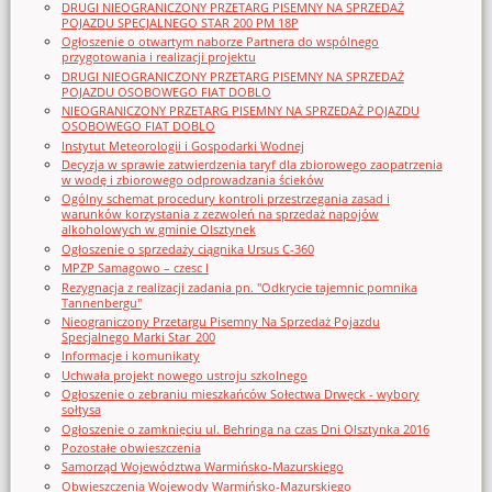
DRUGI NIEOGRANICZONY PRZETARG PISEMNY NA SPRZEDAŻ
POJAZDU SPECJALNEGO STAR 200 PM 18P
Ogłoszenie o otwartym naborze Partnera do wspólnego
przygotowania i realizacji projektu
DRUGI NIEOGRANICZONY PRZETARG PISEMNY NA SPRZEDAŻ
POJAZDU OSOBOWEGO FIAT DOBLO
NIEOGRANICZONY PRZETARG PISEMNY NA SPRZEDAŻ POJAZDU
OSOBOWEGO FIAT DOBLO
Instytut Meteorologii i Gospodarki Wodnej
Decyzja w sprawie zatwierdzenia taryf dla zbiorowego zaopatrzenia
w wodę i zbiorowego odprowadzania ścieków
Ogólny schemat procedury kontroli przestrzegania zasad i
warunków korzystania z zezwoleń na sprzedaż napojów
alkoholowych w gminie Olsztynek
Ogłoszenie o sprzedaży ciągnika Ursus C-360
MPZP Samagowo – czesc I
Rezygnacja z realizacji zadania pn. "Odkrycie tajemnic pomnika
Tannenbergu"
Nieograniczony Przetargu Pisemny Na Sprzedaż Pojazdu
Specjalnego Marki Star_200
Informacje i komunikaty
Uchwała projekt nowego ustroju szkolnego
Ogłoszenie o zebraniu mieszkańców Sołectwa Drwęck - wybory
sołtysa
Ogłoszenie o zamknięciu ul. Behringa na czas Dni Olsztynka 2016
Pozostałe obwieszczenia
Samorząd Województwa Warmińsko-Mazurskiego
Obwieszczenia Wojewody Warmińsko-Mazurskiego