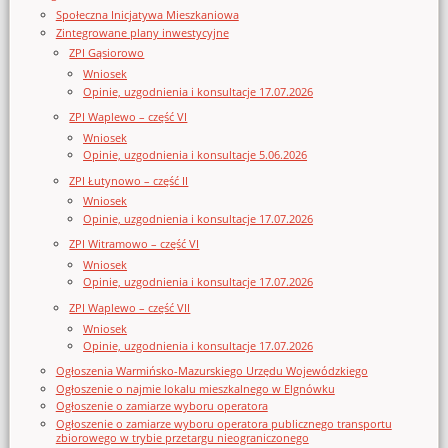
Społeczna Inicjatywa Mieszkaniowa
Zintegrowane plany inwestycyjne
ZPI Gąsiorowo
Wniosek
Opinie, uzgodnienia i konsultacje 17.07.2026
ZPI Waplewo – część VI
Wniosek
Opinie, uzgodnienia i konsultacje 5.06.2026
ZPI Łutynowo – część II
Wniosek
Opinie, uzgodnienia i konsultacje 17.07.2026
ZPI Witramowo – część VI
Wniosek
Opinie, uzgodnienia i konsultacje 17.07.2026
ZPI Waplewo – część VII
Wniosek
Opinie, uzgodnienia i konsultacje 17.07.2026
Ogłoszenia Warmińsko-Mazurskiego Urzędu Wojewódzkiego
Ogłoszenie o najmie lokalu mieszkalnego w Elgnówku
Ogłoszenie o zamiarze wyboru operatora
Ogłoszenie o zamiarze wyboru operatora publicznego transportu
zbiorowego w trybie przetargu nieograniczonego