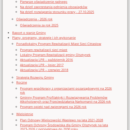
Pierwsze oświadczenie radnego
Na dzień zaprzestania pełnienia obowiązków
Na dzień rozwiązania stosunku pracy - 27.10.2025
Oświadczenia - 2026 rok
Oświadczenia za rok 2025
Raport o stanie Gminy
Plany, programy, strategie i ich wykonanie
Ponadlokalny Program Rewitalizacji Miast Sieci Cittaslow
Program rewitalizacji sieci miast
Lokalny Program Rewitalizacji gminy Olsztynek
Aktualizacja LPR – październik 2016
Aktualizacja LPR – lipiec 2017
Aktualizacja LPR – czerwiec 2018
Strategia Rozwoju Gminy
Roczne
Program współpracy z organizacjami pozarządowymi na 2026
rok
Gminny Program Profilaktyki i Rozwiązywania Problemów
Alkoholowych oraz Przeciwdziałania Narkomanii na 2026 rok
Program opieki nad zwierzętami na 2026 rok
Wieloletnie
Plan Odnowy Miejscowości Waplewo na lata 2021-2028
Program Ochrony Środowiska dla Gminy Olsztynek na lata
2023-2026 z perspektywą do 2030 roku