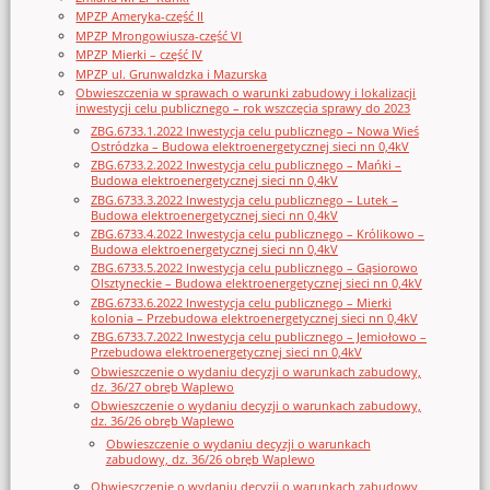
MPZP Ameryka-część II
MPZP Mrongowiusza-część VI
MPZP Mierki – część IV
MPZP ul. Grunwaldzka i Mazurska
Obwieszczenia w sprawach o warunki zabudowy i lokalizacji
inwestycji celu publicznego – rok wszczęcia sprawy do 2023
ZBG.6733.1.2022 Inwestycja celu publicznego – Nowa Wieś
Ostródzka – Budowa elektroenergetycznej sieci nn 0,4kV
ZBG.6733.2.2022 Inwestycja celu publicznego – Mańki –
Budowa elektroenergetycznej sieci nn 0,4kV
ZBG.6733.3.2022 Inwestycja celu publicznego – Lutek –
Budowa elektroenergetycznej sieci nn 0,4kV
ZBG.6733.4.2022 Inwestycja celu publicznego – Królikowo –
Budowa elektroenergetycznej sieci nn 0,4kV
ZBG.6733.5.2022 Inwestycja celu publicznego – Gąsiorowo
Olsztyneckie – Budowa elektroenergetycznej sieci nn 0,4kV
ZBG.6733.6.2022 Inwestycja celu publicznego – Mierki
kolonia – Przebudowa elektroenergetycznej sieci nn 0,4kV
ZBG.6733.7.2022 Inwestycja celu publicznego – Jemiołowo –
Przebudowa elektroenergetycznej sieci nn 0,4kV
Obwieszczenie o wydaniu decyzji o warunkach zabudowy,
dz. 36/27 obręb Waplewo
Obwieszczenie o wydaniu decyzji o warunkach zabudowy,
dz. 36/26 obręb Waplewo
Obwieszczenie o wydaniu decyzji o warunkach
zabudowy, dz. 36/26 obręb Waplewo
Obwieszczenie o wydaniu decyzji o warunkach zabudowy,