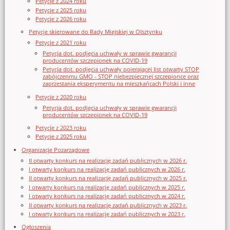
Petycje z 2024 roku
Petycje z 2025 roku
Petycje z 2026 roku
Petycje skierowane do Rady Miejskiej w Olsztynku
Petycje z 2021 roku
Petycja dot. podjęcia uchwały w sprawie gwarancji
producentów szczepionek na COVID-19
Petycja dot. podjęcia uchwały poierającej list otwarty STOP
zabójczenmu GMO - STOP niebezpiecznej szczepionce oraz
zaprzestania eksperymentu na mieszkańcach Polski i inne
Petycje z 2020 roku
Petycja dot. podjęcia uchwały w sprawie gwarancji
producentów szczepionek na COVID-19
Petycje z 2023 roku
Petycje z 2025 roku
Organizacje Pozarządowe
II otwarty konkurs na realizację zadań publicznych w 2026 r.
I otwarty konkurs na realizację zadań publicznych w 2026 r.
II otwarty konkurs na realizację zadań publicznych w 2025 r.
I otwarty konkurs na realizację zadań publicznych w 2025 r.
I otwarty konkurs na realizację zadań publicznych w 2024 r.
II otwarty konkurs na realizację zadań publicznych w 2023 r.
I otwarty konkurs na realizację zadań publicznych w 2023 r.
Ogłoszenia