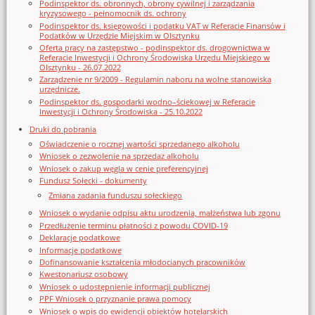
Podinspektor ds. obronnych, obrony cywilnej i zarządzania
kryzysowego - pełnomocnik ds. ochrony
Podinspektor ds. księgowości i podatku VAT w Referacie Finansów i
Podatków w Urzędzie Miejskim w Olsztynku
Oferta pracy na zastępstwo - podinspektor ds. drogownictwa w
Referacie Inwestycji i Ochrony Środowiska Urzędu Miejskiego w
Olsztynku - 26.07.2022
Zarządzenie nr 9/2009 - Regulamin naboru na wolne stanowiska
urzędnicze.
Podinspektor ds. gospodarki wodno–ściekowej w Referacie
Inwestycji i Ochrony Środowiska - 25.10.2022
Druki do pobrania
Oświadczenie o rocznej wartości sprzedanego alkoholu
Wniosek o zezwolenie na sprzedaz alkoholu
Wniosek o zakup węgla w cenie preferencyjnej
Fundusz Sołecki - dokumenty
Zmiana zadania funduszu sołeckiego
Wniosek o wydanie odpisu aktu urodzenia, małżeństwa lub zgonu
Przedłużenie terminu płatności z powodu COVID-19
Deklaracje podatkowe
Informacje podatkowe
Dofinansowanie kształcenia młodocianych pracowników
Kwestonariusz osobowy
Wniosek o udostępnienie informacji publicznej
PPF Wniosek o przyznanie prawa pomocy
Wniosek o wpis do ewidencji obiektów hotelarskich