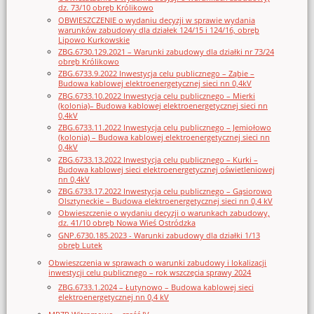
dz. 73/10 obręb Królikowo
OBWIESZCZENIE o wydaniu decyzji w sprawie wydania
warunków zabudowy dla działek 124/15 i 124/16, obręb
Lipowo Kurkowskie
ZBG.6730.129.2021 – Warunki zabudowy dla działki nr 73/24
obręb Królikowo
ZBG.6733.9.2022 Inwestycja celu publicznego – Ząbie –
Budowa kablowej elektroenergetycznej sieci nn 0,4kV
ZBG.6733.10.2022 Inwestycja celu publicznego – Mierki
(kolonia)– Budowa kablowej elektroenergetycznej sieci nn
0,4kV
ZBG.6733.11.2022 Inwestycja celu publicznego – Jemiołowo
(kolonia) – Budowa kablowej elektroenergetycznej sieci nn
0,4kV
ZBG.6733.13.2022 Inwestycja celu publicznego – Kurki –
Budowa kablowej sieci elektroenergetycznej oświetleniowej
nn 0,4kV
ZBG.6733.17.2022 Inwestycja celu publicznego – Gąsiorowo
Olsztyneckie – Budowa elektroenergetycznej sieci nn 0,4 kV
Obwieszczenie o wydaniu decyzji o warunkach zabudowy,
dz. 41/10 obręb Nowa Wieś Ostródzka
GNP.6730.185.2023 - Warunki zabudowy dla działki 1/13
obręb Lutek
Obwieszczenia w sprawach o warunki zabudowy i lokalizacji
inwestycji celu publicznego – rok wszczęcia sprawy 2024
ZBG.6733.1.2024 – Łutynowo – Budowa kablowej sieci
elektroenergetycznej nn 0,4 kV