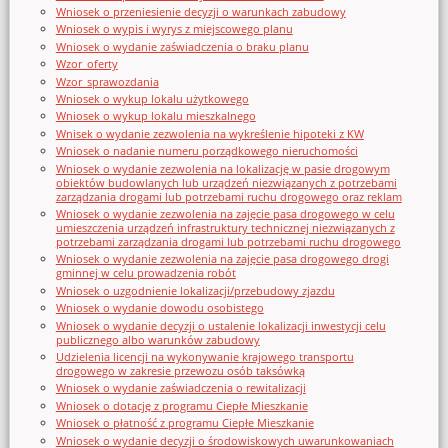
Wniosek o przeniesienie decyzji o warunkach zabudowy
Wniosek o wypis i wyrys z miejscowego planu
Wniosek o wydanie zaświadczenia o braku planu
Wzor_oferty
Wzor_sprawozdania
Wniosek o wykup lokalu użytkowego
Wniosek o wykup lokalu mieszkalnego
Wnisek o wydanie zezwolenia na wykreślenie hipoteki z KW
Wniosek o nadanie numeru porządkowego nieruchomości
Wniosek o wydanie zezwolenia na lokalizację w pasie drogowym
obiektów budowlanych lub urządzeń niezwiązanych z potrzebami
zarządzania drogami lub potrzebami ruchu drogowego oraz reklam
Wniosek o wydanie zezwolenia na zajęcie pasa drogowego w celu
umieszczenia urządzeń infrastruktury technicznej niezwiązanych z
potrzebami zarządzania drogami lub potrzebami ruchu drogowego
Wniosek o wydanie zezwolenia na zajęcie pasa drogowego drogi
gminnej w celu prowadzenia robót
Wniosek o uzgodnienie lokalizacji/przebudowy zjazdu
Wniosek o wydanie dowodu osobistego
Wniosek o wydanie decyzji o ustalenie lokalizacji inwestycji celu
publicznego albo warunków zabudowy
Udzielenia licencji na wykonywanie krajowego transportu
drogowego w zakresie przewozu osób taksówką
Wniosek o wydanie zaświadczenia o rewitalizacji
Wniosek o dotację z programu Ciepłe Mieszkanie
Wniosek o płatność z programu Ciepłe Mieszkanie
Wniosek o wydanie decyzji o środowiskowych uwarunkowaniach