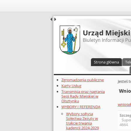
UDOSTĘPNIJ
Urząd Miejski
Biuletyn Informacji Pu
Menu główne
Strona główna
Tel
Dodatkowe zasoby (lewa kolumn
Zgromadzenia publiczne
Głównej 
Jesteś 
Karty Usług
Wnio
Transmisja oraz nagrania
Sesji Rady Miejskiej w
Olsztynku
wniosek
WYBORY I REFERENDA
Wybory sołtysa
Szcze
Sołectwa Zezuty w
Supe
trakcie trwania
4664
kadencji 2024-2029