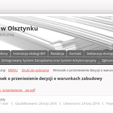
S
 w Olsztynku
blicznej
efony
Instrukcja obsługi BIP
Redakcja
Kontakt
Deklaracja dostę
Zintegrowany System Zarządzania oraz System Antykorupcyjny
Zgłosze
a)
zawartości
tutaj:
MENU
Druki do pobrania
Wniosek o przeniesienie decyzji o war
sek o przeniesienie decyzji o warunkach zabudowy
_przeniesienie__wz.pdf
góły
r User
Opublikowano: 24 luty 2016
Utworzono: 24 luty 2016
Popr