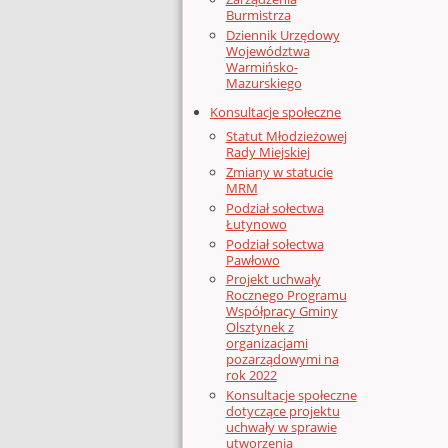
Burmistrza
Dziennik Urzędowy
Województwa
Warmińsko-
Mazurskiego
Konsultacje społeczne
Statut Młodzieżowej
Rady Miejskiej
Zmiany w statucie
MRM
Podział sołectwa
Łutynowo
Podział sołectwa
Pawłowo
Projekt uchwały
Rocznego Programu
Współpracy Gminy
Olsztynek z
organizacjami
pozarządowymi na
rok 2022
Konsultacje społeczne
dotyczące projektu
uchwały w sprawie
utworzenia