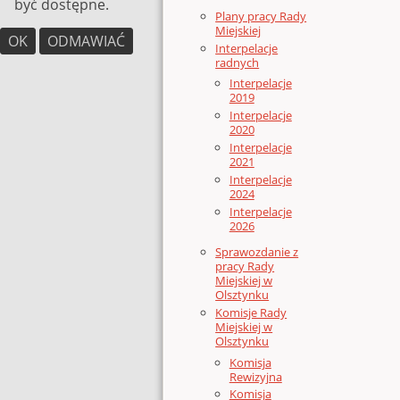
być dostępne.
Plany pracy Rady
Miejskiej
OK
ODMAWIAĆ
Interpelacje
radnych
Interpelacje
2019
Interpelacje
2020
Interpelacje
2021
Interpelacje
2024
Interpelacje
2026
Sprawozdanie z
pracy Rady
Miejskiej w
Olsztynku
Komisje Rady
Miejskiej w
Olsztynku
Komisja
Rewizyjna
Komisja