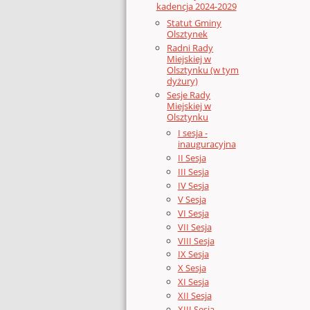
kadencja 2024-2029
Statut Gminy
Olsztynek
Radni Rady
Miejskiej w
Olsztynku (w tym
dyżury)
Sesje Rady
Miejskiej w
Olsztynku
I sesja -
inauguracyjna
II Sesja
III Sesja
IV Sesja
V Sesja
VI Sesja
VII Sesja
VIII Sesja
IX Sesja
X Sesja
XI Sesja
XII Sesja
XIII Sesja