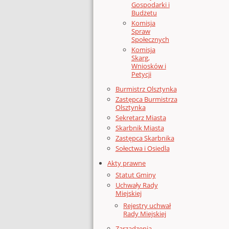
Gospodarki i
Budżetu
Komisja
Spraw
Społecznych
Komisja
Skarg,
Wniosków i
Petycji
Burmistrz Olsztynka
Zastępca Burmistrza
Olsztynka
Sekretarz Miasta
Skarbnik Miasta
Zastępca Skarbnika
Sołectwa i Osiedla
Akty prawne
Statut Gminy
Uchwały Rady
Miejskiej
Rejestry uchwał
Rady Miejskiej
Zarządzenia