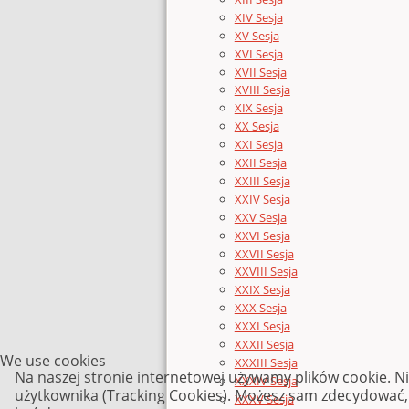
XIV Sesja
XV Sesja
XVI Sesja
XVII Sesja
XVIII Sesja
XIX Sesja
XX Sesja
XXI Sesja
XXII Sesja
XXIII Sesja
XXIV Sesja
XXV Sesja
XXVI Sesja
XXVII Sesja
XXVIII Sesja
XXIX Sesja
XXX Sesja
XXXI Sesja
XXXII Sesja
We use cookies
XXXIII Sesja
Na naszej stronie internetowej używamy plików cookie. N
XXXIV Sesja
użytkownika (Tracking Cookies). Możesz sam zdecydować, c
XXXV Sesja