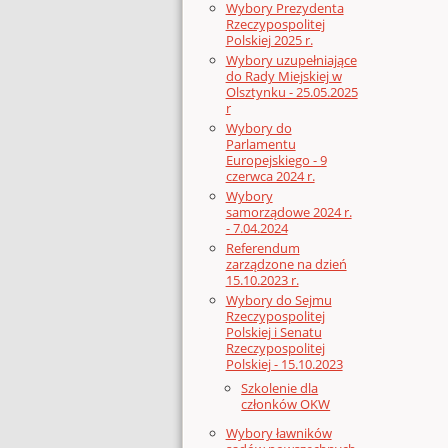
Wybory Prezydenta
Rzeczypospolitej
Polskiej 2025 r.
Wybory uzupełniające
do Rady Miejskiej w
Olsztynku - 25.05.2025
r
Wybory do
Parlamentu
Europejskiego - 9
czerwca 2024 r.
Wybory
samorządowe 2024 r.
- 7.04.2024
Referendum
zarządzone na dzień
15.10.2023 r.
Wybory do Sejmu
Rzeczypospolitej
Polskiej i Senatu
Rzeczypospolitej
Polskiej - 15.10.2023
Szkolenie dla
członków OKW
Wybory ławników