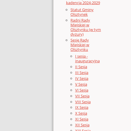
kadencja 2024-2029
Statut Gminy
Olsztynek
Radni Rady
Miejskiej w
Olsztynku (w tym
dyżury)
Sesje Rady
Miejskiej w
Olsztynku
I sesja -
inauguracyjna
II Sesja
III Sesja
IV Sesja
V Sesja
VI Sesja
VII Sesja
VIII Sesja
IX Sesja
X Sesja
XI Sesja
XII Sesja
XIII Sesja