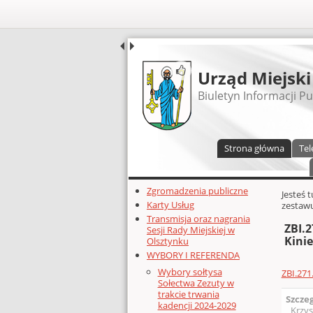
UDOSTĘPNIJ
Urząd Miejski
Biuletyn Informacji Pu
Menu główne
Strona główna
Tel
Dodatkowe zasoby (lewa kolumn
Zgromadzenia publiczne
Głównej 
Jesteś 
Karty Usług
zestawu
Transmisja oraz nagrania
ZBI.
Sesji Rady Miejskiej w
Kini
Olsztynku
WYBORY I REFERENDA
Wybory sołtysa
ZBI.271
Sołectwa Zezuty w
trakcie trwania
Szcze
kadencji 2024-2029
Krzys