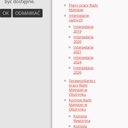
być dostępne.
Plany pracy Rady
Miejskiej
OK
ODMAWIAĆ
Interpelacje
radnych
Interpelacje
2019
Interpelacje
2020
Interpelacje
2021
Interpelacje
2024
Interpelacje
2026
Sprawozdanie z
pracy Rady
Miejskiej w
Olsztynku
Komisje Rady
Miejskiej w
Olsztynku
Komisja
Rewizyjna
Komisja