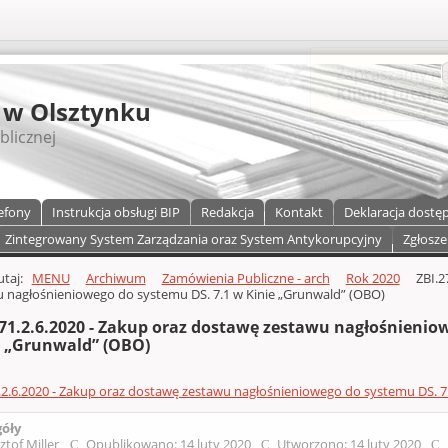
S
 w Olsztynku
blicznej
efony
Instrukcja obsługi BIP
Redakcja
Kontakt
Deklaracja dostę
Zintegrowany System Zarządzania oraz System Antykorupcyjny
Zgłosze
a)
zawartości
tutaj:
MENU
Archiwum
Zamówienia Publiczne - arch
Rok 2020
ZBI.2
 nagłośnieniowego do systemu DS. 7.1 w Kinie „Grunwald” (OBO)
271.2.6.2020 - Zakup oraz dostawę zestawu nagłośnienio
e „Grunwald” (OBO)
.2.6.2020 - Zakup oraz dostawę zestawu nagłośnieniowego do systemu DS. 7
góły
ztof Miller
Opublikowano: 14 luty 2020
Utworzono: 14 luty 2020