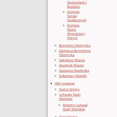
Gospodarki i
Budżetu
Komisja
Spraw
Społecznych
Komisja
Skarg,
Wniosków i
Petycji
Burmistrz Olsztynka
Zastępca Burmistrza
Olsztynka
Sekretarz Miasta
Skarbnik Miasta
Zastępca Skarbnika
Sołectwa i Osiedla
Akty prawne
Statut Gminy
Uchwały Rady
Miejskiej
Rejestry uchwał
Rady Miejskiej
Zarządzenia