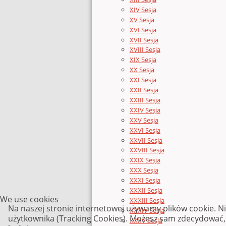
XIV Sesja
XV Sesja
XVI Sesja
XVII Sesja
XVIII Sesja
XIX Sesja
XX Sesja
XXI Sesja
XXII Sesja
XXIII Sesja
XXIV Sesja
XXV Sesja
XXVI Sesja
XXVII Sesja
XXVIII Sesja
XXIX Sesja
XXX Sesja
XXXI Sesja
XXXII Sesja
We use cookies
XXXIII Sesja
Na naszej stronie internetowej używamy plików cookie. N
XXXIV Sesja
użytkownika (Tracking Cookies). Możesz sam zdecydować, c
XXXV Sesja