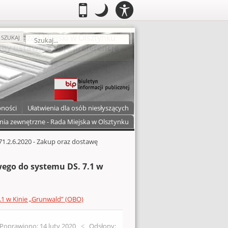
PANEL
.
Przełącz do wersji mobilnej
.
Tryb nocny: Ten tryb ustawia niski
.
Mobilny
Tryb
DOSTĘPNOŚCI
nocny
zukaj
SZUKAJ
pności
Ułatwienia dla osób niesłyszących
nia zewnętrzne - Rada Miejska w Olsztynku
71.2.6.2020 - Zakup oraz dostawę
wego do systemu DS. 7.1 w
.1 w Kinie „Grunwald” (OBO)
Poprawiono: 14 luty 2020
Odsłony: