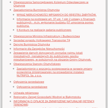
Obwieszczenia Samorządowego Kolegium Odwoławczego w
Olsztynie
Zawiadomienia Burmistrza Olsztynka
WYKAZ NIERUCHOMOŚCI WPISANYCH DO REJESTRU ZABYTKÓW.
Informacja na podstawie art. 37 ust. 1 pkt 2 ustawy o finansach
publicznych - m.in. wykonanie budżetu JST umorzenia pomoc
publiczna.
II Konkurs na realizację zadania publicznego
Obwieszczenia Ministra Infrastruktury i Budwonictwa
Sprzedaż pojazdu Volkswagen Transporter T4
Decyzje Burmistrza Olsztynka
Informacje dla Zarządców Nieruchomości
Zestawienie danych dotyczących czynszów najmu lokali
mieszkalnych, nienależących do publicznego zasobu
mieszkaniowego, w położonych na obszarze Gminy Olsztynek.
Obwieszczenia Starosty Olsztyńskiego
Zawiadomienie o wszczęciu postępowania w sprawie zmiany
pozwolenia zintegrowanego na prowadzenie instalacji
NUTRIPOL Sp. z o.o.
Ogłoszenia sprzedażowe
Ogłoszenia sprzedażowe
Uchwała reklamowa
Regionalny Zarząd Gospodarki Wodnej w Białymstoku
INFORMACJA O OPŁACIE ZA ZMNIEJSZENIE NATURALNEJ RETENCJI
TERENOWEJ