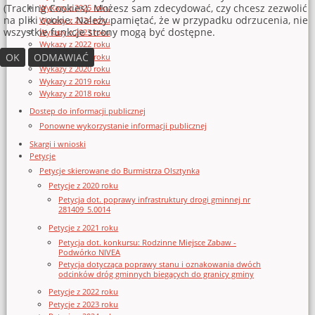
(Tracking Cookies). Możesz sam zdecydować, czy chcesz zezwolić
Wykazy z 2025 roku
na pliki cookie. Należy pamiętać, że w przypadku odrzucenia, nie
Wykazy z 2024 roku
wszystkie funkcje strony mogą być dostępne.
Wykazy z 2023 roku
Wykazy z 2022 roku
OK
ODMAWIAĆ
Wykazy z 2021 roku
Wykazy z 2020 roku
Wykazy z 2019 roku
Wykazy z 2018 roku
Dostęp do informacji publicznej
Ponowne wykorzystanie informacji publicznej
Skargi i wnioski
Petycje
Petycje skierowane do Burmistrza Olsztynka
Petycje z 2020 roku
Petycja dot. poprawy infrastruktury drogi gminnej nr
281409_5.0014
Petycje z 2021 roku
Petycja dot. konkursu: Rodzinne Miejsce Zabaw -
Podwórko NIVEA
Petycja dotycząca poprawy stanu i oznakowania dwóch
odcinków dróg gminnych biegących do granicy gminy
Petycje z 2022 roku
Petycje z 2023 roku