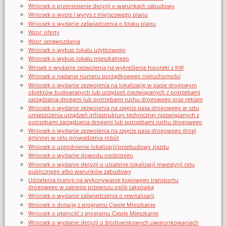
Wniosek o przeniesienie decyzji o warunkach zabudowy
Wniosek o wypis i wyrys z miejscowego planu
Wniosek o wydanie zaświadczenia o braku planu
Wzor_oferty
Wzor_sprawozdania
Wniosek o wykup lokalu użytkowego
Wniosek o wykup lokalu mieszkalnego
Wnisek o wydanie zezwolenia na wykreślenie hipoteki z KW
Wniosek o nadanie numeru porządkowego nieruchomości
Wniosek o wydanie zezwolenia na lokalizację w pasie drogowym
obiektów budowlanych lub urządzeń niezwiązanych z potrzebami
zarządzania drogami lub potrzebami ruchu drogowego oraz reklam
Wniosek o wydanie zezwolenia na zajęcie pasa drogowego w celu
umieszczenia urządzeń infrastruktury technicznej niezwiązanych z
potrzebami zarządzania drogami lub potrzebami ruchu drogowego
Wniosek o wydanie zezwolenia na zajęcie pasa drogowego drogi
gminnej w celu prowadzenia robót
Wniosek o uzgodnienie lokalizacji/przebudowy zjazdu
Wniosek o wydanie dowodu osobistego
Wniosek o wydanie decyzji o ustalenie lokalizacji inwestycji celu
publicznego albo warunków zabudowy
Udzielenia licencji na wykonywanie krajowego transportu
drogowego w zakresie przewozu osób taksówką
Wniosek o wydanie zaświadczenia o rewitalizacji
Wniosek o dotację z programu Ciepłe Mieszkanie
Wniosek o płatność z programu Ciepłe Mieszkanie
Wniosek o wydanie decyzji o środowiskowych uwarunkowaniach