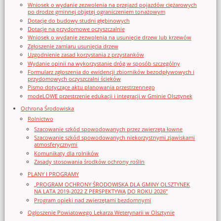
Wniosek o wydanie zezwolenia na przejazd pojazdów ciężarowych
po drodze gminnej objętej ograniczeniem tonażowym
Dotacje do budowy studni głębinowych
Dotacje na przydomowe oczyszczalnie
Wniosek o wydanie zezwolenia na usunięcie drzew lub krzewów
Zgłoszenie zamiaru usunięcia drzew
Uzgodnienie zasad korzystania z przystanków
Wydanie opinii na wykorzystanie dróg w sposób szczególny
Formularz zgłoszenia do ewidencji zbiorników bezodpływowych i
przydomowych oczyszczalni ścieków
Pismo dotyczące aktu planowania przestrzennego
modeLOWE przestrzenie edukacji i integracji w Gminie Olsztynek
Ochrona Środowiska
Rolnictwo
Szacowanie szkód spowodowanych przez zwierzęta łowne
Szacowanie szkód spowodowanych niekorzystnymi zjawiskami
atmosferycznymi
Komunikaty dla rolników
Zasady stosowania środków ochrony roślin
PLANY I PROGRAMY
„PROGRAM OCHRONY ŚRODOWISKA DLA GMINY OLSZTYNEK
NA LATA 2019-2022 Z PERSPEKTYWĄ DO ROKU 2026”
Program opieki nad zwierzętami bezdomnymi
Ogloszenie Powiatowego Lekarza Weterynarii w Olsztynie