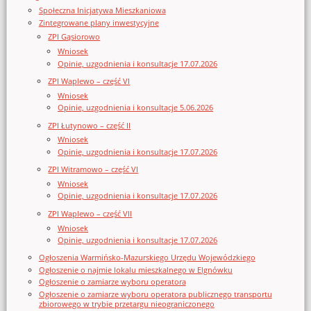
Społeczna Inicjatywa Mieszkaniowa
Zintegrowane plany inwestycyjne
ZPI Gąsiorowo
Wniosek
Opinie, uzgodnienia i konsultacje 17.07.2026
ZPI Waplewo – część VI
Wniosek
Opinie, uzgodnienia i konsultacje 5.06.2026
ZPI Łutynowo – część II
Wniosek
Opinie, uzgodnienia i konsultacje 17.07.2026
ZPI Witramowo – część VI
Wniosek
Opinie, uzgodnienia i konsultacje 17.07.2026
ZPI Waplewo – część VII
Wniosek
Opinie, uzgodnienia i konsultacje 17.07.2026
Ogłoszenia Warmińsko-Mazurskiego Urzędu Wojewódzkiego
Ogłoszenie o najmie lokalu mieszkalnego w Elgnówku
Ogłoszenie o zamiarze wyboru operatora
Ogłoszenie o zamiarze wyboru operatora publicznego transportu
zbiorowego w trybie przetargu nieograniczonego