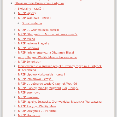
Obwieszczenia Burmistrza Olsztynka
Świętajny – część III
MPZP Jagiełły
MPZP Waplewo – czesc III
Do uchwalenia
MPZP ul. Grunwaldzka-czesc III
MPZP Olsztynek ul. Mrongowiusza – część V
MPZP Mierki
MPZP Jeziorna i Jagielly
MPZP Sosnowa
MPZP linia energetyczna Olsztynek-Biesal
mpzp Platyny, Warlity Małe - obwieszczenie
MPZP Świerkocin
Obwieszczenie w sprawie projektu zmiany mpzp m. Olsztynek
ul. Słoneczna
MPZP Lipowo Kurkowskie – czesc II
MPZP Jemiołowo – część II
MPZP ul. Leśna do węzła Olsztynek Wschód
MPZP Platyny, Warlity, Wigwałd, Gaj, Drwęck
MPZP Łutynowo
MPZP Pawłowo
MPZP Jagielly, Strazacka, Grunwaldzka, Mazurska, Warszawska
MPZP Platyny i Warlity Małe
MPZP Olsztynek ul. Poranna
MPZP Słoneczna