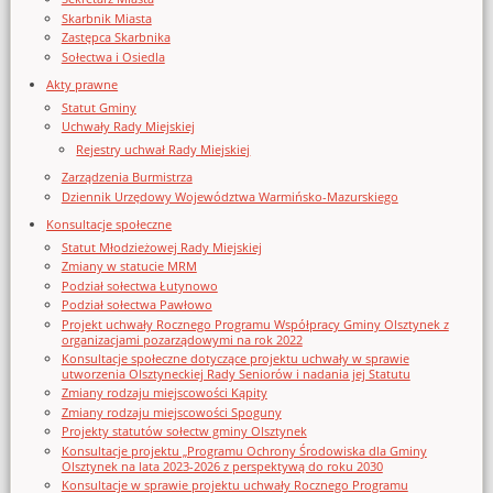
Skarbnik Miasta
Zastępca Skarbnika
Sołectwa i Osiedla
Akty prawne
Statut Gminy
Uchwały Rady Miejskiej
Rejestry uchwał Rady Miejskiej
Zarządzenia Burmistrza
Dziennik Urzędowy Województwa Warmińsko-Mazurskiego
Konsultacje społeczne
Statut Młodzieżowej Rady Miejskiej
Zmiany w statucie MRM
Podział sołectwa Łutynowo
Podział sołectwa Pawłowo
Projekt uchwały Rocznego Programu Współpracy Gminy Olsztynek z
organizacjami pozarządowymi na rok 2022
Konsultacje społeczne dotyczące projektu uchwały w sprawie
utworzenia Olsztyneckiej Rady Seniorów i nadania jej Statutu
Zmiany rodzaju miejscowości Kąpity
Zmiany rodzaju miejscowości Spoguny
Projekty statutów sołectw gminy Olsztynek
Konsultacje projektu „Programu Ochrony Środowiska dla Gminy
Olsztynek na lata 2023-2026 z perspektywą do roku 2030
Konsultacje w sprawie projektu uchwały Rocznego Programu