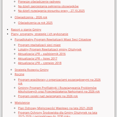
Pierwsze oświadczenie radnego
Na dzień zaprzestania pełnienia obowiązków
Na dzień rozwiązania stosunku pracy - 27.10.2025
Oświadczenia - 2026 rok
Oświadczenia za rok 2025
Raport o stanie Gminy
Plany, programy, strategie i ich wykonanie
Ponadlokalny Program Rewitalizacji Miast Sieci Cittaslow
Program rewitalizacji sieci miast
Lokalny Program Rewitalizacji gminy Olsztynek
Aktualizacja LPR – październik 2016
Aktualizacja LPR – lipiec 2017
Aktualizacja LPR – czerwiec 2018
Strategia Rozwoju Gminy
Roczne
Program współpracy z organizacjami pozarządowymi na 2026
rok
Gminny Program Profilaktyki i Rozwiązywania Problemów
Alkoholowych oraz Przeciwdziałania Narkomanii na 2026 rok
Program opieki nad zwierzętami na 2026 rok
Wieloletnie
Plan Odnowy Miejscowości Waplewo na lata 2021-2028
Program Ochrony Środowiska dla Gminy Olsztynek na lata
2023-2026 z perspektywą do 2030 roku