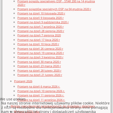
Przetarg pojazdu specjalnego OSP - STAR 200 na 14 grudnia
2020 r
Przetarg pojazdów specjalnych OSP na 04 grudnia 2020 r
Przetarg na dzień 10 listopada 2020 r
Przetarg na dzień 9 listopada 2020 r
Przetargi na dzień 9 października 2020 r
Przetargi na dzień 7 września 2020 r
Przetargi na dzień 28 sierpnia 2020 r
Przetargi na dzień 7 sierpnia 2020
Przetargi na dzień 17 lipca 2020 r
Przetarg na dzień 10 lipca 2020 r
Przetarg na dzień 26 czerwca 2020 r
Przetargi na dzień 19 czerwca 2020 r
Przetargi na dzień 3 kwietnia 2020 r
Przetarg na dzień 30 marca 2020 r
Przetarg na dzień 23 marca 2020 r
Przetarg na dzień 28 lutego 2020 r
Przetargi na dzień 21 lutego 2020 r
Przetargi 2026
Przetarg na dzień 6 marca 2026 r.
Przetargi na dzień 10 sierpnia 2026 r.
Przetarg na dzień 11 sierpnia 2026 r.
We use cookies
Przetarg na dzień 11 września 2026 r.
Na naszej stronie internetowej używamy plików cookie. Niektóre
Wykazy nieruchomości przeznaczonych do sprzedaży i dzierżawy
z nich są niezbędne dla funkcjonowania strony, inne pomagają
nam w ulepszaniu tej strony i doświadczeń użytkownika
Wykazy z 2026 roku