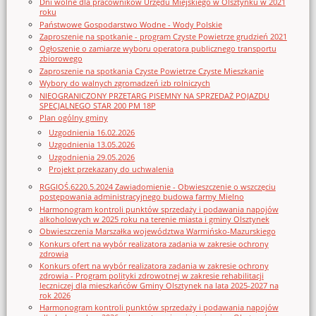
Dni wolne dla pracowników Urzędu Miejskiego w Olsztynku w 2021
roku
Państwowe Gospodarstwo Wodne - Wody Polskie
Zaproszenie na spotkanie - program Czyste Powietrze grudzień 2021
Ogłoszenie o zamiarze wyboru operatora publicznego transportu
zbiorowego
Zaproszenie na spotkania Czyste Powietrze Czyste Mieszkanie
Wybory do walnych zgromadzeń izb rolniczych
NIEOGRANICZONY PRZETARG PISEMNY NA SPRZEDAŻ POJAZDU
SPECJALNEGO STAR 200 PM 18P
Plan ogólny gminy
Uzgodnienia 16.02.2026
Uzgodnienia 13.05.2026
Uzgodnienia 29.05.2026
Projekt przekazany do uchwalenia
RGGIOŚ.6220.5.2024 Zawiadomienie - Obwieszczenie o wszczęciu
postępowania administracyjnego budowa farmy Mielno
Harmonogram kontroli punktów sprzedaży i podawania napojów
alkoholowych w 2025 roku na terenie miasta i gminy Olsztynek
Obwieszczenia Marszałka województwa Warmińsko-Mazurskiego
Konkurs ofert na wybór realizatora zadania w zakresie ochrony
zdrowia
Konkurs ofert na wybór realizatora zadania w zakresie ochrony
zdrowia - Program polityki zdrowotnej w zakresie rehabilitacji
leczniczej dla mieszkańców Gminy Olsztynek na lata 2025-2027 na
rok 2026
Harmonogram kontroli punktów sprzedaży i podawania napojów