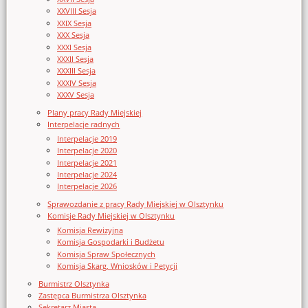
XXVIII Sesja
XXIX Sesja
XXX Sesja
XXXI Sesja
XXXII Sesja
XXXIII Sesja
XXXIV Sesja
XXXV Sesja
Plany pracy Rady Miejskiej
Interpelacje radnych
Interpelacje 2019
Interpelacje 2020
Interpelacje 2021
Interpelacje 2024
Interpelacje 2026
Sprawozdanie z pracy Rady Miejskiej w Olsztynku
Komisje Rady Miejskiej w Olsztynku
Komisja Rewizyjna
Komisja Gospodarki i Budżetu
Komisja Spraw Społecznych
Komisja Skarg, Wniosków i Petycji
Burmistrz Olsztynka
Zastępca Burmistrza Olsztynka
Sekretarz Miasta