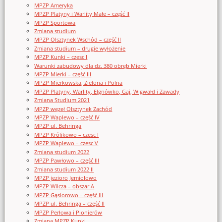
MPZP Ameryka
MPZP Platyny i Warlity Małe – część II
MPZP Sportowa
Zmiana studium
MPZP Olsztynek Wschód – część II
Zmiana studium – drugie wyłożenie
MPZP Kunki – czesc I
Warunki zabudowy dla dz. 380 obręb Mierki
MPZP Mierki – część III
MPZP Mierkowska, Zielona i Polna
MPZP Platyny, Warlity, Elgnówko, Gaj, Wigwałd i Zawady
Zmiana Studium 2021
MPZP węzeł Olsztynek Zachód
MPZP Waplewo – część IV
MPZP ul. Behringa
MPZP Królikowo – czesc I
MPZP Waplewo – czesc V
Zmiana studium 2022
MPZP Pawłowo – część III
Zmiana studium 2022 II
MPZP jezioro Jemiołowo
MPZP Wilcza – obszar A
MPZP Gąsiorowo – część III
MPZP ul. Behringa – część II
MPZP Perłowa i Pionierów
Zmiana MPZP Kunki