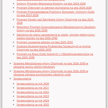
Gminny Program Wspierania Rodziny na lata 2024-2026
Program Osłonowy w zakresie dożywiania na lata 2024-2028
Program Przeciwdziałania Przemocy Domowej i Ochrony Osób
na lata 2023-2028
Program Opieki nad Zabytkami Gminy Olsztynek na lata 2025-
2028
Wieloletni Program Gospodarowania Mieszkaniowym Zasobem
Gminy na lata 2026-2030
Założenia do planu zaopatrzenia w ciepło, energię elektryczna i
paliwa gazowe na lata 2026-2040
Program usuwania azbestu na lata 2025-2032
Strategia Rozwiązywania Problemów Społecznych w gminie
Olsztynek na lata 2026-2035
Program na Rzecz Osób Starszych i z Niepełnosprawnością na
lata 2025-2030
Strategia Młodzieżowa gminy Olsztynek na lata 2026-2030 w
obszarze sportu wśród młodzieży
Strategia Młodzieżowa gminy Olsztynek na lata 2026-2030 w
obszarze zdrowia psychicznego młodych osób
Sprawozdania
Sprawozdania za rok 2020
Sprawozdania za rok 2021
Sprawozdania za rok 2022
Sprawozdania za rok 2023
Sprawozdania za rok 2024
Sprawozdania za rok 2025