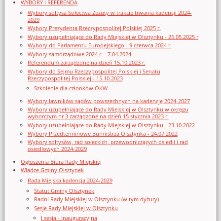
WYBORY I REFERENDA
Wybory sołtysa Sołectwa Zezuty w trakcie trwania kadencji 2024-
2029
Wybory Prezydenta Rzeczypospolitej Polskiej 2025 r.
Wybory uzupełniające do Rady Miejskiej w Olsztynku - 25.05.2025 r
Wybory do Parlamentu Europejskiego - 9 czerwca 2024 r.
Wybory samorządowe 2024 r. - 7.04.2024
Referendum zarządzone na dzień 15.10.2023 r.
Wybory do Sejmu Rzeczypospolitej Polskiej i Senatu
Rzeczypospolitej Polskiej - 15.10.2023
Szkolenie dla członków OKW
Wybory ławników sądów powszechnych na kadencję 2024-2027
Wybory uzupełniające do Rady Miejskiej w Olsztynku w okręgu
wyborczym nr 3 zarządzone na dzień 15 stycznia 2023 r.
Wybory uzupełniające do Rady Miejskiej w Olsztynku - 23.10.2022
Wybory Przedterminowe Burmistrza Olsztynka - 24.07.2022
Wybory sołtysów, rad sołeckich, przewodniczących osiedli i rad
osiedlowych 2024-2029
Ogłoszenia Biura Rady Miejskiej
Władze Gminy Olsztynek
Rada Miejska kadencja 2024-2029
Statut Gminy Olsztynek
Radni Rady Miejskiej w Olsztynku (w tym dyżury)
Sesje Rady Miejskiej w Olsztynku
I sesja - inauguracyjna