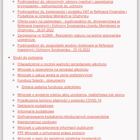
Podinspektor ds. obronnych, obrony cywilnej i zarządzania
kryzysowego - pełnomocnik ds. ochrony
Podinspektor ds. księgowości i podatku VAT w Referacie Finansów i
Podatków w Urzędzie Miejskim w Olsztynku
Oferta pracy na zastępstwo - podinspektor ds. drogownictwa w
Referacie Inwestycji i Ochrony Środowiska Urzędu Miejskiego w
Olsztynku - 26.07.2022
Zarządzenie nr 9/2009 - Regulamin naboru na wolne stanowiska
urzędnicze.
Podinspektor ds. gospodarki wodno–ściekowej w Referacie
Inwestycji i Ochrony Środowiska - 25.10.2022
Druki do pobrania
Oświadczenie o rocznej wartości sprzedanego alkoholu
Wniosek o zezwolenie na sprzedaz alkoholu
Wniosek o zakup węgla w cenie preferencyjnej
Fundusz Sołecki - dokumenty
Zmiana zadania funduszu sołeckiego
Wniosek o wydanie odpisu aktu urodzenia, małżeństwa lub zgonu
Przedłużenie terminu płatności z powodu COVID-19
Deklaracje podatkowe
Informacje podatkowe
Dofinansowanie kształcenia młodocianych pracowników
Kwestonariusz osobowy
Wniosek o udostępnienie informacji publicznej
PPF Wniosek o przyznanie prawa pomocy
Wniosek o wpis do ewidencji obiektów hotelarskich