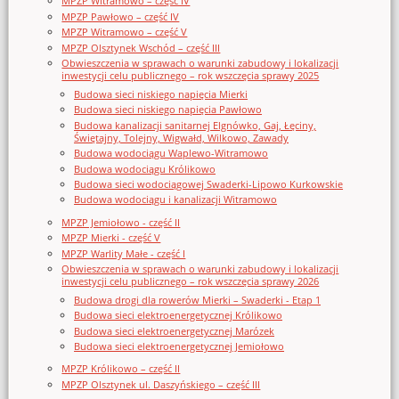
MPZP Witramowo – część IV
MPZP Pawłowo – część IV
MPZP Witramowo – część V
MPZP Olsztynek Wschód – część III
Obwieszczenia w sprawach o warunki zabudowy i lokalizacji
inwestycji celu publicznego – rok wszczęcia sprawy 2025
Budowa sieci niskiego napięcia Mierki
Budowa sieci niskiego napięcia Pawłowo
Budowa kanalizacji sanitarnej Elgnówko, Gaj, Łęciny,
Świętajny, Tolejny, Wigwałd, Wilkowo, Zawady
Budowa wodociągu Waplewo-Witramowo
Budowa wodociągu Królikowo
Budowa sieci wodociągowej Swaderki-Lipowo Kurkowskie
Budowa wodociągu i kanalizacji Witramowo
MPZP Jemiołowo - część II
MPZP Mierki - część V
MPZP Warlity Małe - część I
Obwieszczenia w sprawach o warunki zabudowy i lokalizacji
inwestycji celu publicznego – rok wszczęcia sprawy 2026
Budowa drogi dla rowerów Mierki – Swaderki - Etap 1
Budowa sieci elektroenergetycznej Królikowo
Budowa sieci elektroenergetycznej Marózek
Budowa sieci elektroenergetycznej Jemiołowo
MPZP Królikowo – część II
MPZP Olsztynek ul. Daszyńskiego – część III