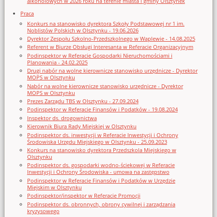
alkoholowych w 2026 roku na terenie miasta i gminy Olsztynek
Praca
Konkurs na stanowisko dyrektora Szkoły Podstawowej nr 1 im.
Noblistów Polskich w Olsztynku - 19.06.2026
Dyrektor Zespołu Szkolno-Przedszkolnego w Waplewie - 14.08.2025
Referent w Biurze Obsługi Interesanta w Referacie Organizacyjnym
Podinspektor w Referacie Gospodarki Nieruchomościami i
Planowania - 24.02.2025
Drugi nabór na wolne kierownicze stanowisko urzędnicze - Dyrektor
MOPS w Olsztynku
Nabór na wolne kierownicze stanowisko urzędnicze - Dyrektor
MOPS w Olsztynku
Prezes Zarządu TBS w Olsztynku - 27.09.2024
Podinspektor w Referacie Finansów i Podatków - 19.08.2024
Inspektor ds. drogownictwa
Kierownik Biura Rady Miejskiej w Olsztynku
Podinspektor ds. inwestycji w Referacie Inwestycji i Ochrony
Środowiska Urzędu Miejskiego w Olsztynku - 25.09.2023
Konkurs na stanowisko dyrektora Przedszkola Miejskiego w
Olsztynku
Podinspektor ds. gospodarki wodno-ściekowej w Referacie
Inwestycji i Ochrony Środowiska - umowa na zastępstwo
Podinspektor w Referacie Finansów i Podatków w Urzędzie
Miejskim w Olsztynku
Podinspektor/inspektor w Referacie Promocji
Podinspektor ds. obronnych, obrony cywilnej i zarządzania
kryzysowego