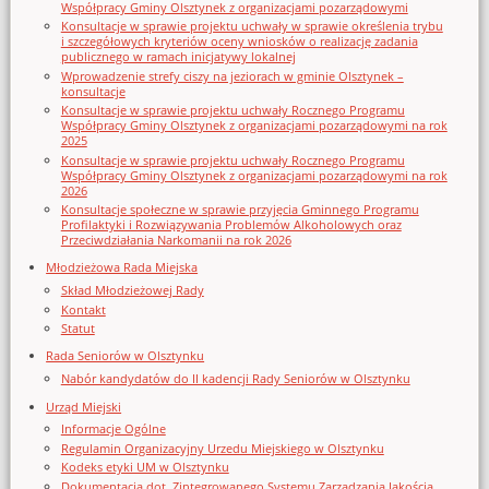
Współpracy Gminy Olsztynek z organizacjami pozarządowymi
Konsultacje w sprawie projektu uchwały w sprawie określenia trybu
i szczegółowych kryteriów oceny wniosków o realizację zadania
publicznego w ramach inicjatywy lokalnej
Wprowadzenie strefy ciszy na jeziorach w gminie Olsztynek –
konsultacje
Konsultacje w sprawie projektu uchwały Rocznego Programu
Współpracy Gminy Olsztynek z organizacjami pozarządowymi na rok
2025
Konsultacje w sprawie projektu uchwały Rocznego Programu
Współpracy Gminy Olsztynek z organizacjami pozarządowymi na rok
2026
Konsultacje społeczne w sprawie przyjęcia Gminnego Programu
Profilaktyki i Rozwiązywania Problemów Alkoholowych oraz
Przeciwdziałania Narkomanii na rok 2026
Młodzieżowa Rada Miejska
Skład Młodzieżowej Rady
Kontakt
Statut
Rada Seniorów w Olsztynku
Nabór kandydatów do II kadencji Rady Seniorów w Olsztynku
Urząd Miejski
Informacje Ogólne
Regulamin Organizacyjny Urzedu Miejskiego w Olsztynku
Kodeks etyki UM w Olsztynku
Dokumentacja dot. Zintegrowanego Systemu Zarządzania Jakością