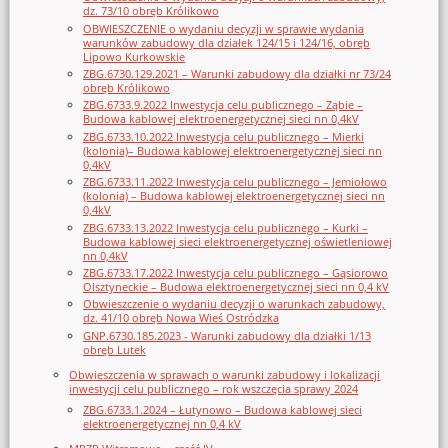
dz. 73/10 obręb Królikowo
OBWIESZCZENIE o wydaniu decyzji w sprawie wydania
warunków zabudowy dla działek 124/15 i 124/16, obręb
Lipowo Kurkowskie
ZBG.6730.129.2021 – Warunki zabudowy dla działki nr 73/24
obręb Królikowo
ZBG.6733.9.2022 Inwestycja celu publicznego – Ząbie –
Budowa kablowej elektroenergetycznej sieci nn 0,4kV
ZBG.6733.10.2022 Inwestycja celu publicznego – Mierki
(kolonia)– Budowa kablowej elektroenergetycznej sieci nn
0,4kV
ZBG.6733.11.2022 Inwestycja celu publicznego – Jemiołowo
(kolonia) – Budowa kablowej elektroenergetycznej sieci nn
0,4kV
ZBG.6733.13.2022 Inwestycja celu publicznego – Kurki –
Budowa kablowej sieci elektroenergetycznej oświetleniowej
nn 0,4kV
ZBG.6733.17.2022 Inwestycja celu publicznego – Gąsiorowo
Olsztyneckie – Budowa elektroenergetycznej sieci nn 0,4 kV
Obwieszczenie o wydaniu decyzji o warunkach zabudowy,
dz. 41/10 obręb Nowa Wieś Ostródzka
GNP.6730.185.2023 - Warunki zabudowy dla działki 1/13
obręb Lutek
Obwieszczenia w sprawach o warunki zabudowy i lokalizacji
inwestycji celu publicznego – rok wszczęcia sprawy 2024
ZBG.6733.1.2024 – Łutynowo – Budowa kablowej sieci
elektroenergetycznej nn 0,4 kV