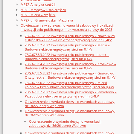
MPZP Ameryka-część II
MPZP Mrongowiusza-część VI
MPZP Mierki – część IV
MPZP ul. Grunwaldzka i Mazurska
Obwieszczenia w sprawach o warunki zabudowy i lokalizacji
inwestycji celu publicznego – rok wszczęcia sprawy do 2023
ZBG.6733.1.2022 Inwestycja celu publicznego – Nowa Wieś
Ostródzka – Budowa elektroenergetycznej sieci nn 0,4kV
ZBG.6733.2.2022 Inwestycja celu publicznego – Mańki –
Budowa elektroenergetycznej sieci nn 0,4kV
ZBG.6733.3.2022 Inwestycja celu publicznego – Lutek –
Budowa elektroenergetycznej sieci nn 0,4kV
ZBG.6733.4.2022 Inwestycja celu publicznego – Królikowo –
Budowa elektroenergetycznej sieci nn 0,4kV
ZBG.6733.5.2022 Inwestycja celu publicznego – Gąsiorowo
Olsztyneckie – Budowa elektroenergetycznej sieci nn 0,4kV
ZBG.6733.6.2022 Inwestycja celu publicznego – Mierki
kolonia – Przebudowa elektroenergetycznej sieci nn 0,4kV
ZBG.6733.7.2022 Inwestycja celu publicznego – Jemiołowo –
Przebudowa elektroenergetycznej sieci nn 0,4kV
Obwieszczenie o wydaniu decyzji o warunkach zabudowy,
dz. 36/27 obręb Waplewo
Obwieszczenie o wydaniu decyzji o warunkach zabudowy,
dz. 36/26 obręb Waplewo
Obwieszczenie o wydaniu decyzji o warunkach
zabudowy, dz. 36/26 obręb Waplewo
Obwieszczenie o wydaniu decyzji o warunkach zabudowy,