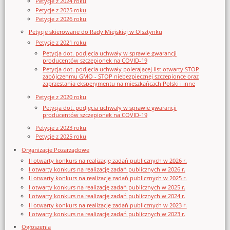
Petycje z 2024 roku
Petycje z 2025 roku
Petycje z 2026 roku
Petycje skierowane do Rady Miejskiej w Olsztynku
Petycje z 2021 roku
Petycja dot. podjęcia uchwały w sprawie gwarancji
producentów szczepionek na COVID-19
Petycja dot. podjęcia uchwały poierającej list otwarty STOP
zabójczenmu GMO - STOP niebezpiecznej szczepionce oraz
zaprzestania eksperymentu na mieszkańcach Polski i inne
Petycje z 2020 roku
Petycja dot. podjęcia uchwały w sprawie gwarancji
producentów szczepionek na COVID-19
Petycje z 2023 roku
Petycje z 2025 roku
Organizacje Pozarządowe
II otwarty konkurs na realizację zadań publicznych w 2026 r.
I otwarty konkurs na realizację zadań publicznych w 2026 r.
II otwarty konkurs na realizację zadań publicznych w 2025 r.
I otwarty konkurs na realizację zadań publicznych w 2025 r.
I otwarty konkurs na realizację zadań publicznych w 2024 r.
II otwarty konkurs na realizację zadań publicznych w 2023 r.
I otwarty konkurs na realizację zadań publicznych w 2023 r.
Ogłoszenia