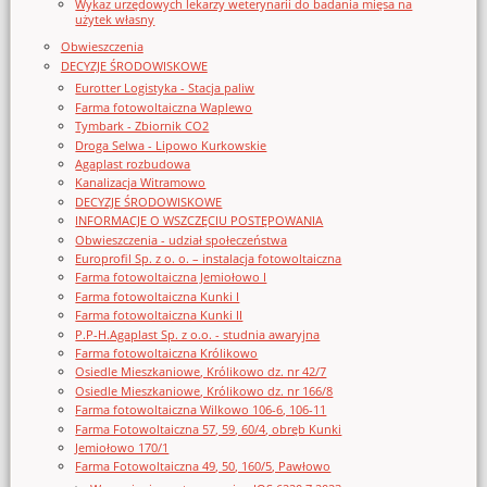
Wykaz urzędowych lekarzy weterynarii do badania mięsa na
użytek własny
Obwieszczenia
DECYZJE ŚRODOWISKOWE
Eurotter Logistyka - Stacja paliw
Farma fotowoltaiczna Waplewo
Tymbark - Zbiornik CO2
Droga Selwa - Lipowo Kurkowskie
Agaplast rozbudowa
Kanalizacja Witramowo
DECYZJE ŚRODOWISKOWE
INFORMACJE O WSZCZĘCIU POSTĘPOWANIA
Obwieszczenia - udział społeczeństwa
Europrofil Sp. z o. o. – instalacja fotowoltaiczna
Farma fotowoltaiczna Jemiołowo I
Farma fotowoltaiczna Kunki I
Farma fotowoltaiczna Kunki II
P.P-H.Agaplast Sp. z o.o. - studnia awaryjna
Farma fotowoltaiczna Królikowo
Osiedle Mieszkaniowe, Królikowo dz. nr 42/7
Osiedle Mieszkaniowe, Królikowo dz. nr 166/8
Farma fotowoltaiczna Wilkowo 106-6, 106-11
Farma Fotowoltaiczna 57, 59, 60/4, obręb Kunki
Jemiołowo 170/1
Farma Fotowoltaiczna 49, 50, 160/5, Pawłowo