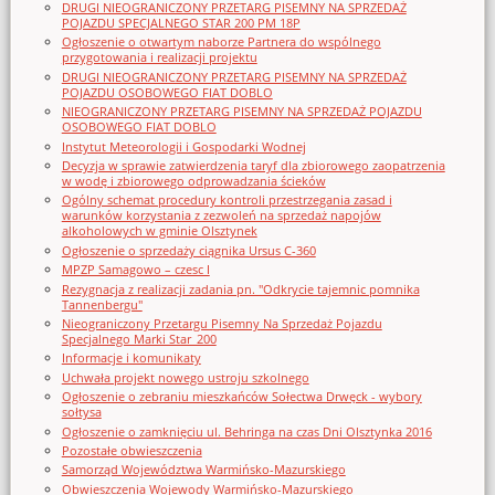
DRUGI NIEOGRANICZONY PRZETARG PISEMNY NA SPRZEDAŻ
POJAZDU SPECJALNEGO STAR 200 PM 18P
Ogłoszenie o otwartym naborze Partnera do wspólnego
przygotowania i realizacji projektu
DRUGI NIEOGRANICZONY PRZETARG PISEMNY NA SPRZEDAŻ
POJAZDU OSOBOWEGO FIAT DOBLO
NIEOGRANICZONY PRZETARG PISEMNY NA SPRZEDAŻ POJAZDU
OSOBOWEGO FIAT DOBLO
Instytut Meteorologii i Gospodarki Wodnej
Decyzja w sprawie zatwierdzenia taryf dla zbiorowego zaopatrzenia
w wodę i zbiorowego odprowadzania ścieków
Ogólny schemat procedury kontroli przestrzegania zasad i
warunków korzystania z zezwoleń na sprzedaż napojów
alkoholowych w gminie Olsztynek
Ogłoszenie o sprzedaży ciągnika Ursus C-360
MPZP Samagowo – czesc I
Rezygnacja z realizacji zadania pn. "Odkrycie tajemnic pomnika
Tannenbergu"
Nieograniczony Przetargu Pisemny Na Sprzedaż Pojazdu
Specjalnego Marki Star_200
Informacje i komunikaty
Uchwała projekt nowego ustroju szkolnego
Ogłoszenie o zebraniu mieszkańców Sołectwa Drwęck - wybory
sołtysa
Ogłoszenie o zamknięciu ul. Behringa na czas Dni Olsztynka 2016
Pozostałe obwieszczenia
Samorząd Województwa Warmińsko-Mazurskiego
Obwieszczenia Wojewody Warmińsko-Mazurskiego