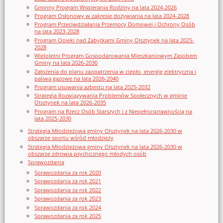
Gminny Program Wspierania Rodziny na lata 2024-2026
Program Osłonowy w zakresie dożywiania na lata 2024-2028
Program Przeciwdziałania Przemocy Domowej i Ochrony Osób
na lata 2023-2028
Program Opieki nad Zabytkami Gminy Olsztynek na lata 2025-
2028
Wieloletni Program Gospodarowania Mieszkaniowym Zasobem
Gminy na lata 2026-2030
Założenia do planu zaopatrzenia w ciepło, energię elektryczna i
paliwa gazowe na lata 2026-2040
Program usuwania azbestu na lata 2025-2032
Strategia Rozwiązywania Problemów Społecznych w gminie
Olsztynek na lata 2026-2035
Program na Rzecz Osób Starszych i z Niepełnosprawnością na
lata 2025-2030
Strategia Młodzieżowa gminy Olsztynek na lata 2026-2030 w
obszarze sportu wśród młodzieży
Strategia Młodzieżowa gminy Olsztynek na lata 2026-2030 w
obszarze zdrowia psychicznego młodych osób
Sprawozdania
Sprawozdania za rok 2020
Sprawozdania za rok 2021
Sprawozdania za rok 2022
Sprawozdania za rok 2023
Sprawozdania za rok 2024
Sprawozdania za rok 2025