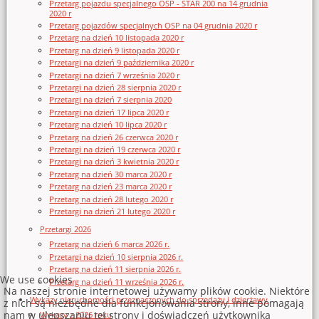
Przetarg pojazdu specjalnego OSP - STAR 200 na 14 grudnia
2020 r
Przetarg pojazdów specjalnych OSP na 04 grudnia 2020 r
Przetarg na dzień 10 listopada 2020 r
Przetarg na dzień 9 listopada 2020 r
Przetargi na dzień 9 października 2020 r
Przetargi na dzień 7 września 2020 r
Przetargi na dzień 28 sierpnia 2020 r
Przetargi na dzień 7 sierpnia 2020
Przetargi na dzień 17 lipca 2020 r
Przetarg na dzień 10 lipca 2020 r
Przetarg na dzień 26 czerwca 2020 r
Przetargi na dzień 19 czerwca 2020 r
Przetargi na dzień 3 kwietnia 2020 r
Przetarg na dzień 30 marca 2020 r
Przetarg na dzień 23 marca 2020 r
Przetarg na dzień 28 lutego 2020 r
Przetargi na dzień 21 lutego 2020 r
Przetargi 2026
Przetarg na dzień 6 marca 2026 r.
Przetargi na dzień 10 sierpnia 2026 r.
Przetarg na dzień 11 sierpnia 2026 r.
We use cookies
Przetarg na dzień 11 września 2026 r.
Na naszej stronie internetowej używamy plików cookie. Niektóre
Wykazy nieruchomości przeznaczonych do sprzedaży i dzierżawy
z nich są niezbędne dla funkcjonowania strony, inne pomagają
nam w ulepszaniu tej strony i doświadczeń użytkownika
Wykazy z 2026 roku