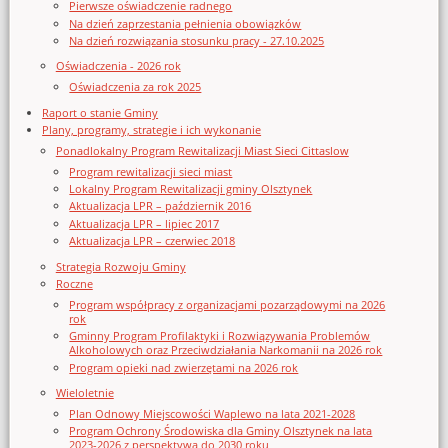
Pierwsze oświadczenie radnego
Na dzień zaprzestania pełnienia obowiązków
Na dzień rozwiązania stosunku pracy - 27.10.2025
Oświadczenia - 2026 rok
Oświadczenia za rok 2025
Raport o stanie Gminy
Plany, programy, strategie i ich wykonanie
Ponadlokalny Program Rewitalizacji Miast Sieci Cittaslow
Program rewitalizacji sieci miast
Lokalny Program Rewitalizacji gminy Olsztynek
Aktualizacja LPR – październik 2016
Aktualizacja LPR – lipiec 2017
Aktualizacja LPR – czerwiec 2018
Strategia Rozwoju Gminy
Roczne
Program współpracy z organizacjami pozarządowymi na 2026
rok
Gminny Program Profilaktyki i Rozwiązywania Problemów
Alkoholowych oraz Przeciwdziałania Narkomanii na 2026 rok
Program opieki nad zwierzętami na 2026 rok
Wieloletnie
Plan Odnowy Miejscowości Waplewo na lata 2021-2028
Program Ochrony Środowiska dla Gminy Olsztynek na lata
2023-2026 z perspektywą do 2030 roku