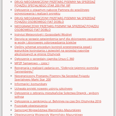
DRUGI NIEOGRANICZONY PRZETARG PISEMNY NA SPRZEDAŻ
POJAZDU SPECJALNEGO STAR 200 PM 18P
Ogłoszenie o otwartym naborze Partnera do wspólnego
przygotowania i realizacji projektu
DRUGI NIEOGRANICZONY PRZETARG PISEMNY NA SPRZEDAŻ
POJAZDU OSOBOWEGO FIAT DOBLO
NIEOGRANICZONY PRZETARG PISEMNY NA SPRZEDAŻ POJAZDU
OSOBOWEGO FIAT DOBLO
Instytut Meteorologii i Gospodarki Wodnej
Decyzja w sprawie zatwierdzenia taryf dla zbiorowego zaopatrzenia
w wodę i zbiorowego odprowadzania ścieków
Ogólny schemat procedury kontroli przestrzegania zasad i
warunków korzystania z zezwoleń na sprzedaż napojów
alkoholowych w gminie Olsztynek
Ogłoszenie o sprzedaży ciągnika Ursus C-360
MPZP Samagowo – czesc I
Rezygnacja z realizacji zadania pn. "Odkrycie tajemnic pomnika
Tannenbergu"
Nieograniczony Przetargu Pisemny Na Sprzedaż Pojazdu
Specjalnego Marki Star_200
Informacje i komunikaty
Uchwała projekt nowego ustroju szkolnego
Ogłoszenie o zebraniu mieszkańców Sołectwa Drwęck - wybory
sołtysa
Ogłoszenie o zamknięciu ul. Behringa na czas Dni Olsztynka 2016
Pozostałe obwieszczenia
Samorząd Województwa Warmińsko-Mazurskiego
Obwieszczenia Wojewody Warmińsko-Mazurskiego