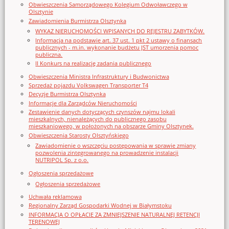
Obwieszczenia Samorządowego Kolegium Odwoławczego w
Olsztynie
Zawiadomienia Burmistrza Olsztynka
WYKAZ NIERUCHOMOŚCI WPISANYCH DO REJESTRU ZABYTKÓW.
Informacja na podstawie art. 37 ust. 1 pkt 2 ustawy o finansach
publicznych - m.in. wykonanie budżetu JST umorzenia pomoc
publiczna.
II Konkurs na realizację zadania publicznego
Obwieszczenia Ministra Infrastruktury i Budwonictwa
Sprzedaż pojazdu Volkswagen Transporter T4
Decyzje Burmistrza Olsztynka
Informacje dla Zarządców Nieruchomości
Zestawienie danych dotyczących czynszów najmu lokali
mieszkalnych, nienależących do publicznego zasobu
mieszkaniowego, w położonych na obszarze Gminy Olsztynek.
Obwieszczenia Starosty Olsztyńskiego
Zawiadomienie o wszczęciu postępowania w sprawie zmiany
pozwolenia zintegrowanego na prowadzenie instalacji
NUTRIPOL Sp. z o.o.
Ogłoszenia sprzedażowe
Ogłoszenia sprzedażowe
Uchwała reklamowa
Regionalny Zarząd Gospodarki Wodnej w Białymstoku
INFORMACJA O OPŁACIE ZA ZMNIEJSZENIE NATURALNEJ RETENCJI
TERENOWEJ