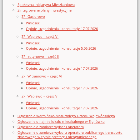
Społeczna Inicjatywa Mieszkaniowa
Zintegrowane plany inwestycyjne
ZPI Gąsiorowo
Wniosek
Opinie, uzgodnienia i konsultacje 17.07.2026
ZPI Waplewo – część VI
Wniosek
Opinie, uzgodnienia i konsultacje 5.06.2026
ZPI Łutynowo – część II
Wniosek
Opinie, uzgodnienia i konsultacje 17.07.2026
ZPI Witramowo – część VI
Wniosek
Opinie, uzgodnienia i konsultacje 17.07.2026
ZPI Waplewo – część VII
Wniosek
Opinie, uzgodnienia i konsultacje 17.07.2026
Ogłoszenia Warmińsko-Mazurskiego Urzędu Wojewódzkiego
Ogłoszenie o najmie lokalu mieszkalnego w Elgnówku
Ogłoszenie o zamiarze wyboru operatora
Ogłoszenie o zamiarze wyboru operatora publicznego transportu
zbiorowego w trybie przetargu nieograniczonego