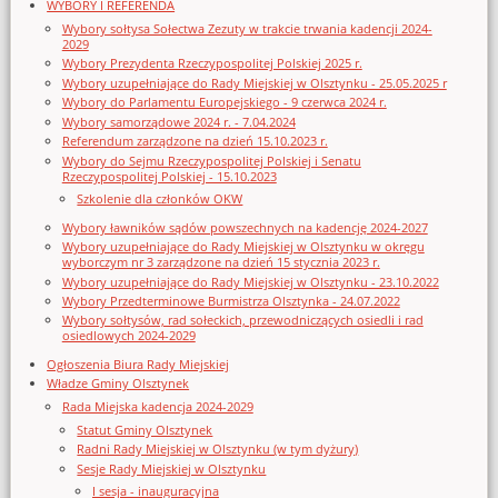
WYBORY I REFERENDA
Wybory sołtysa Sołectwa Zezuty w trakcie trwania kadencji 2024-
2029
Wybory Prezydenta Rzeczypospolitej Polskiej 2025 r.
Wybory uzupełniające do Rady Miejskiej w Olsztynku - 25.05.2025 r
Wybory do Parlamentu Europejskiego - 9 czerwca 2024 r.
Wybory samorządowe 2024 r. - 7.04.2024
Referendum zarządzone na dzień 15.10.2023 r.
Wybory do Sejmu Rzeczypospolitej Polskiej i Senatu
Rzeczypospolitej Polskiej - 15.10.2023
Szkolenie dla członków OKW
Wybory ławników sądów powszechnych na kadencję 2024-2027
Wybory uzupełniające do Rady Miejskiej w Olsztynku w okręgu
wyborczym nr 3 zarządzone na dzień 15 stycznia 2023 r.
Wybory uzupełniające do Rady Miejskiej w Olsztynku - 23.10.2022
Wybory Przedterminowe Burmistrza Olsztynka - 24.07.2022
Wybory sołtysów, rad sołeckich, przewodniczących osiedli i rad
osiedlowych 2024-2029
Ogłoszenia Biura Rady Miejskiej
Władze Gminy Olsztynek
Rada Miejska kadencja 2024-2029
Statut Gminy Olsztynek
Radni Rady Miejskiej w Olsztynku (w tym dyżury)
Sesje Rady Miejskiej w Olsztynku
I sesja - inauguracyjna