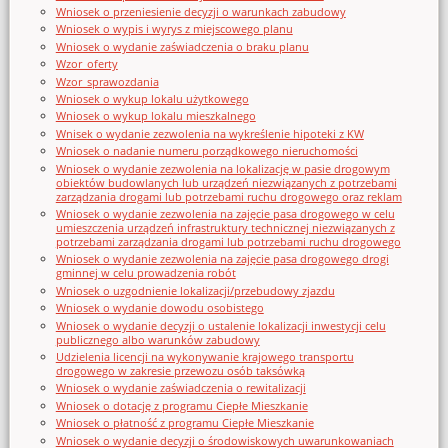
Wniosek o przeniesienie decyzji o warunkach zabudowy
Wniosek o wypis i wyrys z miejscowego planu
Wniosek o wydanie zaświadczenia o braku planu
Wzor_oferty
Wzor_sprawozdania
Wniosek o wykup lokalu użytkowego
Wniosek o wykup lokalu mieszkalnego
Wnisek o wydanie zezwolenia na wykreślenie hipoteki z KW
Wniosek o nadanie numeru porządkowego nieruchomości
Wniosek o wydanie zezwolenia na lokalizację w pasie drogowym
obiektów budowlanych lub urządzeń niezwiązanych z potrzebami
zarządzania drogami lub potrzebami ruchu drogowego oraz reklam
Wniosek o wydanie zezwolenia na zajęcie pasa drogowego w celu
umieszczenia urządzeń infrastruktury technicznej niezwiązanych z
potrzebami zarządzania drogami lub potrzebami ruchu drogowego
Wniosek o wydanie zezwolenia na zajęcie pasa drogowego drogi
gminnej w celu prowadzenia robót
Wniosek o uzgodnienie lokalizacji/przebudowy zjazdu
Wniosek o wydanie dowodu osobistego
Wniosek o wydanie decyzji o ustalenie lokalizacji inwestycji celu
publicznego albo warunków zabudowy
Udzielenia licencji na wykonywanie krajowego transportu
drogowego w zakresie przewozu osób taksówką
Wniosek o wydanie zaświadczenia o rewitalizacji
Wniosek o dotację z programu Ciepłe Mieszkanie
Wniosek o płatność z programu Ciepłe Mieszkanie
Wniosek o wydanie decyzji o środowiskowych uwarunkowaniach