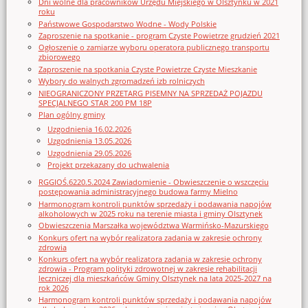
Dni wolne dla pracowników Urzędu Miejskiego w Olsztynku w 2021
roku
Państwowe Gospodarstwo Wodne - Wody Polskie
Zaproszenie na spotkanie - program Czyste Powietrze grudzień 2021
Ogłoszenie o zamiarze wyboru operatora publicznego transportu
zbiorowego
Zaproszenie na spotkania Czyste Powietrze Czyste Mieszkanie
Wybory do walnych zgromadzeń izb rolniczych
NIEOGRANICZONY PRZETARG PISEMNY NA SPRZEDAŻ POJAZDU
SPECJALNEGO STAR 200 PM 18P
Plan ogólny gminy
Uzgodnienia 16.02.2026
Uzgodnienia 13.05.2026
Uzgodnienia 29.05.2026
Projekt przekazany do uchwalenia
RGGIOŚ.6220.5.2024 Zawiadomienie - Obwieszczenie o wszczęciu
postępowania administracyjnego budowa farmy Mielno
Harmonogram kontroli punktów sprzedaży i podawania napojów
alkoholowych w 2025 roku na terenie miasta i gminy Olsztynek
Obwieszczenia Marszałka województwa Warmińsko-Mazurskiego
Konkurs ofert na wybór realizatora zadania w zakresie ochrony
zdrowia
Konkurs ofert na wybór realizatora zadania w zakresie ochrony
zdrowia - Program polityki zdrowotnej w zakresie rehabilitacji
leczniczej dla mieszkańców Gminy Olsztynek na lata 2025-2027 na
rok 2026
Harmonogram kontroli punktów sprzedaży i podawania napojów