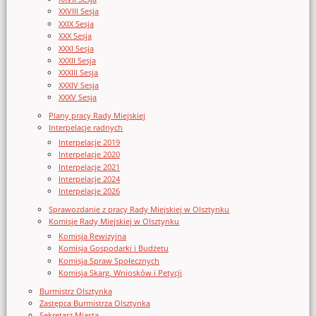
XXVIII Sesja
XXIX Sesja
XXX Sesja
XXXI Sesja
XXXII Sesja
XXXIII Sesja
XXXIV Sesja
XXXV Sesja
Plany pracy Rady Miejskiej
Interpelacje radnych
Interpelacje 2019
Interpelacje 2020
Interpelacje 2021
Interpelacje 2024
Interpelacje 2026
Sprawozdanie z pracy Rady Miejskiej w Olsztynku
Komisje Rady Miejskiej w Olsztynku
Komisja Rewizyjna
Komisja Gospodarki i Budżetu
Komisja Spraw Społecznych
Komisja Skarg, Wniosków i Petycji
Burmistrz Olsztynka
Zastępca Burmistrza Olsztynka
Sekretarz Miasta