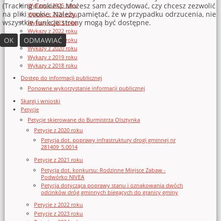
(Tracking Cookies). Możesz sam zdecydować, czy chcesz zezwolić
Wykazy z 2025 roku
na pliki cookie. Należy pamiętać, że w przypadku odrzucenia, nie
Wykazy z 2024 roku
wszystkie funkcje strony mogą być dostępne.
Wykazy z 2023 roku
Wykazy z 2022 roku
OK
ODMAWIAĆ
Wykazy z 2021 roku
Wykazy z 2020 roku
Wykazy z 2019 roku
Wykazy z 2018 roku
Dostęp do informacji publicznej
Ponowne wykorzystanie informacji publicznej
Skargi i wnioski
Petycje
Petycje skierowane do Burmistrza Olsztynka
Petycje z 2020 roku
Petycja dot. poprawy infrastruktury drogi gminnej nr
281409_5.0014
Petycje z 2021 roku
Petycja dot. konkursu: Rodzinne Miejsce Zabaw -
Podwórko NIVEA
Petycja dotycząca poprawy stanu i oznakowania dwóch
odcinków dróg gminnych biegących do granicy gminy
Petycje z 2022 roku
Petycje z 2023 roku