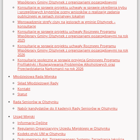
Współpracy Gminy Olsztynek z organizacjami pozarządowymi
Konsultacje w sprawie projektu uchwały w sprawie określenia trybu
i szczegółowych kryteriów oceny wniosków o realizację zadania
publicznego w ramach inicjatywy lokalnej
Wprowadzenie strefy ciszy na jeziorach w gminie Olsztynek –
konsultacje
Konsultacje w sprawie projektu uchwały Rocznego Programu
Współpracy Gminy Olsztynek z organizacjami pozarządowymi na rok
2025
Konsultacje w sprawie projektu uchwały Rocznego Programu
Współpracy Gminy Olsztynek z organizacjami pozarządowymi na rok
2026
Konsultacje społeczne w sprawie przyjęcia Gminnego Programu
Profilaktyki i Rozwiązywania Problemów Alkoholowych oraz
Przeciwdziałania Narkomanii na rok 2026
Młodzieżowa Rada Miejska
Skład Młodzieżowej Rady
Kontakt
Statut
Rada Seniorów w Olsztynku
Nabór kandydatów do II kadencji Rady Seniorów w Olsztynku
Urząd Miejski
Informacje Ogólne
Regulamin Organizacyjny Urzedu Miejskiego w Olsztynku
Kodeks etyki UM w Olsztynku
Dokumentacja dot. Zintegrowanego Systemu Zarządzania Jakością