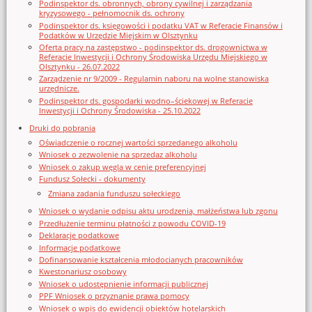
Podinspektor ds. obronnych, obrony cywilnej i zarządzania
kryzysowego - pełnomocnik ds. ochrony
Podinspektor ds. księgowości i podatku VAT w Referacie Finansów i
Podatków w Urzędzie Miejskim w Olsztynku
Oferta pracy na zastępstwo - podinspektor ds. drogownictwa w
Referacie Inwestycji i Ochrony Środowiska Urzędu Miejskiego w
Olsztynku - 26.07.2022
Zarządzenie nr 9/2009 - Regulamin naboru na wolne stanowiska
urzędnicze.
Podinspektor ds. gospodarki wodno–ściekowej w Referacie
Inwestycji i Ochrony Środowiska - 25.10.2022
Druki do pobrania
Oświadczenie o rocznej wartości sprzedanego alkoholu
Wniosek o zezwolenie na sprzedaz alkoholu
Wniosek o zakup węgla w cenie preferencyjnej
Fundusz Sołecki - dokumenty
Zmiana zadania funduszu sołeckiego
Wniosek o wydanie odpisu aktu urodzenia, małżeństwa lub zgonu
Przedłużenie terminu płatności z powodu COVID-19
Deklaracje podatkowe
Informacje podatkowe
Dofinansowanie kształcenia młodocianych pracowników
Kwestonariusz osobowy
Wniosek o udostępnienie informacji publicznej
PPF Wniosek o przyznanie prawa pomocy
Wniosek o wpis do ewidencji obiektów hotelarskich