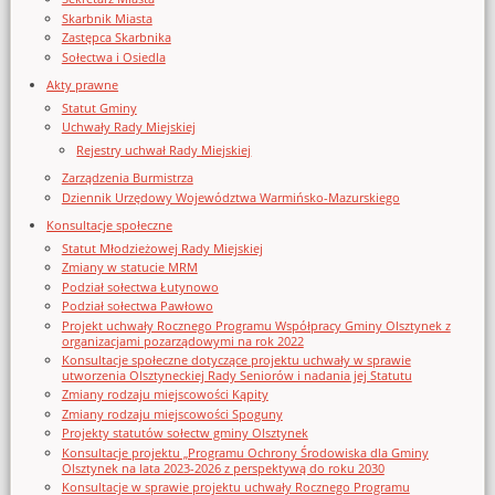
Skarbnik Miasta
Zastępca Skarbnika
Sołectwa i Osiedla
Akty prawne
Statut Gminy
Uchwały Rady Miejskiej
Rejestry uchwał Rady Miejskiej
Zarządzenia Burmistrza
Dziennik Urzędowy Województwa Warmińsko-Mazurskiego
Konsultacje społeczne
Statut Młodzieżowej Rady Miejskiej
Zmiany w statucie MRM
Podział sołectwa Łutynowo
Podział sołectwa Pawłowo
Projekt uchwały Rocznego Programu Współpracy Gminy Olsztynek z
organizacjami pozarządowymi na rok 2022
Konsultacje społeczne dotyczące projektu uchwały w sprawie
utworzenia Olsztyneckiej Rady Seniorów i nadania jej Statutu
Zmiany rodzaju miejscowości Kąpity
Zmiany rodzaju miejscowości Spoguny
Projekty statutów sołectw gminy Olsztynek
Konsultacje projektu „Programu Ochrony Środowiska dla Gminy
Olsztynek na lata 2023-2026 z perspektywą do roku 2030
Konsultacje w sprawie projektu uchwały Rocznego Programu