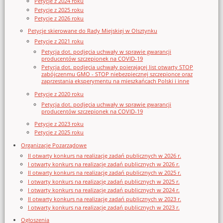
Petycje z 2024 roku
Petycje z 2025 roku
Petycje z 2026 roku
Petycje skierowane do Rady Miejskiej w Olsztynku
Petycje z 2021 roku
Petycja dot. podjęcia uchwały w sprawie gwarancji
producentów szczepionek na COVID-19
Petycja dot. podjęcia uchwały poierającej list otwarty STOP
zabójczenmu GMO - STOP niebezpiecznej szczepionce oraz
zaprzestania eksperymentu na mieszkańcach Polski i inne
Petycje z 2020 roku
Petycja dot. podjęcia uchwały w sprawie gwarancji
producentów szczepionek na COVID-19
Petycje z 2023 roku
Petycje z 2025 roku
Organizacje Pozarządowe
II otwarty konkurs na realizację zadań publicznych w 2026 r.
I otwarty konkurs na realizację zadań publicznych w 2026 r.
II otwarty konkurs na realizację zadań publicznych w 2025 r.
I otwarty konkurs na realizację zadań publicznych w 2025 r.
I otwarty konkurs na realizację zadań publicznych w 2024 r.
II otwarty konkurs na realizację zadań publicznych w 2023 r.
I otwarty konkurs na realizację zadań publicznych w 2023 r.
Ogłoszenia