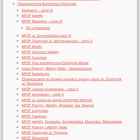
Obwieszczenia Burmistrza Olsztynka
Świętajny – część III
MPZP Jagiełły
MPZP Waplewo – czesc III
Do uchwalenia
MPZP ul. Grunwaldzka-czesc III
MPZP Olsztynek ul. Mrongowiusza – część V
MPZP Mierki
MPZP Jeziorna i Jagielly
MPZP Sosnowa
MPZP linia energetyczna Olsztynek-Biesal
mpzp Platyny, Warlity Małe - obwieszczenie
MPZP Świerkocin
Obwieszczenie w sprawie projektu zmiany mpzp m. Olsztynek
ul. Słoneczna
MPZP Lipowo Kurkowskie – czesc II
MPZP Jemiołowo – część II
MPZP ul. Leśna do węzła Olsztynek Wschód
MPZP Platyny, Warlity, Wigwałd, Gaj, Drwęck
MPZP Łutynowo
MPZP Pawłowo
MPZP Jagielly, Strazacka, Grunwaldzka, Mazurska, Warszawska
MPZP Platyny i Warlity Małe
MPZP Olsztynek ul. Poranna
MPZP Słoneczna