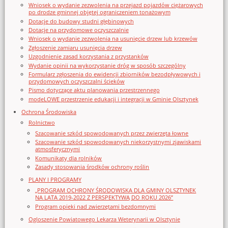
Wniosek o wydanie zezwolenia na przejazd pojazdów ciężarowych
po drodze gminnej objętej ograniczeniem tonażowym
Dotacje do budowy studni głębinowych
Dotacje na przydomowe oczyszczalnie
Wniosek o wydanie zezwolenia na usunięcie drzew lub krzewów
Zgłoszenie zamiaru usunięcia drzew
Uzgodnienie zasad korzystania z przystanków
Wydanie opinii na wykorzystanie dróg w sposób szczególny
Formularz zgłoszenia do ewidencji zbiorników bezodpływowych i
przydomowych oczyszczalni ścieków
Pismo dotyczące aktu planowania przestrzennego
modeLOWE przestrzenie edukacji i integracji w Gminie Olsztynek
Ochrona Środowiska
Rolnictwo
Szacowanie szkód spowodowanych przez zwierzęta łowne
Szacowanie szkód spowodowanych niekorzystnymi zjawiskami
atmosferycznymi
Komunikaty dla rolników
Zasady stosowania środków ochrony roślin
PLANY I PROGRAMY
„PROGRAM OCHRONY ŚRODOWISKA DLA GMINY OLSZTYNEK
NA LATA 2019-2022 Z PERSPEKTYWĄ DO ROKU 2026”
Program opieki nad zwierzętami bezdomnymi
Ogloszenie Powiatowego Lekarza Weterynarii w Olsztynie