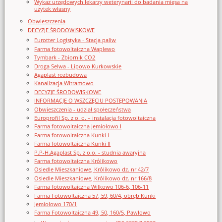
Wykaz urzędowych lekarzy weterynarii do badania mięsa na
użytek własny
Obwieszczenia
DECYZJE ŚRODOWISKOWE
Eurotter Logistyka - Stacja paliw
Farma fotowoltaiczna Waplewo
Tymbark - Zbiornik CO2
Droga Selwa - Lipowo Kurkowskie
Agaplast rozbudowa
Kanalizacja Witramowo
DECYZJE ŚRODOWISKOWE
INFORMACJE O WSZCZĘCIU POSTĘPOWANIA
Obwieszczenia - udział społeczeństwa
Europrofil Sp. z o. o. – instalacja fotowoltaiczna
Farma fotowoltaiczna Jemiołowo I
Farma fotowoltaiczna Kunki I
Farma fotowoltaiczna Kunki II
P.P-H.Agaplast Sp. z o.o. - studnia awaryjna
Farma fotowoltaiczna Królikowo
Osiedle Mieszkaniowe, Królikowo dz. nr 42/7
Osiedle Mieszkaniowe, Królikowo dz. nr 166/8
Farma fotowoltaiczna Wilkowo 106-6, 106-11
Farma Fotowoltaiczna 57, 59, 60/4, obręb Kunki
Jemiołowo 170/1
Farma Fotowoltaiczna 49, 50, 160/5, Pawłowo