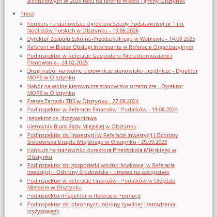
alkoholowych w 2026 roku na terenie miasta i gminy Olsztynek
Praca
Konkurs na stanowisko dyrektora Szkoły Podstawowej nr 1 im.
Noblistów Polskich w Olsztynku - 19.06.2026
Dyrektor Zespołu Szkolno-Przedszkolnego w Waplewie - 14.08.2025
Referent w Biurze Obsługi Interesanta w Referacie Organizacyjnym
Podinspektor w Referacie Gospodarki Nieruchomościami i
Planowania - 24.02.2025
Drugi nabór na wolne kierownicze stanowisko urzędnicze - Dyrektor
MOPS w Olsztynku
Nabór na wolne kierownicze stanowisko urzędnicze - Dyrektor
MOPS w Olsztynku
Prezes Zarządu TBS w Olsztynku - 27.09.2024
Podinspektor w Referacie Finansów i Podatków - 19.08.2024
Inspektor ds. drogownictwa
Kierownik Biura Rady Miejskiej w Olsztynku
Podinspektor ds. inwestycji w Referacie Inwestycji i Ochrony
Środowiska Urzędu Miejskiego w Olsztynku - 25.09.2023
Konkurs na stanowisko dyrektora Przedszkola Miejskiego w
Olsztynku
Podinspektor ds. gospodarki wodno-ściekowej w Referacie
Inwestycji i Ochrony Środowiska - umowa na zastępstwo
Podinspektor w Referacie Finansów i Podatków w Urzędzie
Miejskim w Olsztynku
Podinspektor/inspektor w Referacie Promocji
Podinspektor ds. obronnych, obrony cywilnej i zarządzania
kryzysowego