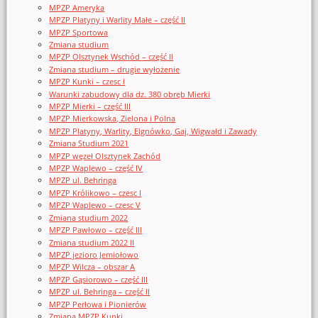
MPZP Ameryka
MPZP Platyny i Warlity Małe – część II
MPZP Sportowa
Zmiana studium
MPZP Olsztynek Wschód – część II
Zmiana studium – drugie wyłożenie
MPZP Kunki – czesc I
Warunki zabudowy dla dz. 380 obręb Mierki
MPZP Mierki – część III
MPZP Mierkowska, Zielona i Polna
MPZP Platyny, Warlity, Elgnówko, Gaj, Wigwałd i Zawady
Zmiana Studium 2021
MPZP węzeł Olsztynek Zachód
MPZP Waplewo – część IV
MPZP ul. Behringa
MPZP Królikowo – czesc I
MPZP Waplewo – czesc V
Zmiana studium 2022
MPZP Pawłowo – część III
Zmiana studium 2022 II
MPZP jezioro Jemiołowo
MPZP Wilcza – obszar A
MPZP Gąsiorowo – część III
MPZP ul. Behringa – część II
MPZP Perłowa i Pionierów
Zmiana MPZP Kunki