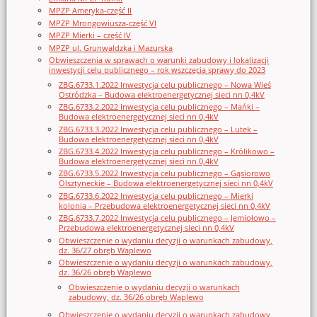
MPZP Ameryka-część II
MPZP Mrongowiusza-część VI
MPZP Mierki – część IV
MPZP ul. Grunwaldzka i Mazurska
Obwieszczenia w sprawach o warunki zabudowy i lokalizacji
inwestycji celu publicznego – rok wszczęcia sprawy do 2023
ZBG.6733.1.2022 Inwestycja celu publicznego – Nowa Wieś
Ostródzka – Budowa elektroenergetycznej sieci nn 0,4kV
ZBG.6733.2.2022 Inwestycja celu publicznego – Mańki –
Budowa elektroenergetycznej sieci nn 0,4kV
ZBG.6733.3.2022 Inwestycja celu publicznego – Lutek –
Budowa elektroenergetycznej sieci nn 0,4kV
ZBG.6733.4.2022 Inwestycja celu publicznego – Królikowo –
Budowa elektroenergetycznej sieci nn 0,4kV
ZBG.6733.5.2022 Inwestycja celu publicznego – Gąsiorowo
Olsztyneckie – Budowa elektroenergetycznej sieci nn 0,4kV
ZBG.6733.6.2022 Inwestycja celu publicznego – Mierki
kolonia – Przebudowa elektroenergetycznej sieci nn 0,4kV
ZBG.6733.7.2022 Inwestycja celu publicznego – Jemiołowo –
Przebudowa elektroenergetycznej sieci nn 0,4kV
Obwieszczenie o wydaniu decyzji o warunkach zabudowy,
dz. 36/27 obręb Waplewo
Obwieszczenie o wydaniu decyzji o warunkach zabudowy,
dz. 36/26 obręb Waplewo
Obwieszczenie o wydaniu decyzji o warunkach
zabudowy, dz. 36/26 obręb Waplewo
Obwieszczenie o wydaniu decyzji o warunkach zabudowy,