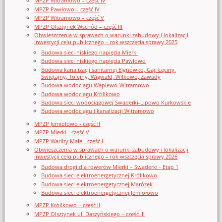
MPZP Witramowo – część IV
MPZP Pawłowo – część IV
MPZP Witramowo – część V
MPZP Olsztynek Wschód – część III
Obwieszczenia w sprawach o warunki zabudowy i lokalizacji
inwestycji celu publicznego – rok wszczęcia sprawy 2025
Budowa sieci niskiego napięcia Mierki
Budowa sieci niskiego napięcia Pawłowo
Budowa kanalizacji sanitarnej Elgnówko, Gaj, Łęciny,
Świętajny, Tolejny, Wigwałd, Wilkowo, Zawady
Budowa wodociągu Waplewo-Witramowo
Budowa wodociągu Królikowo
Budowa sieci wodociągowej Swaderki-Lipowo Kurkowskie
Budowa wodociągu i kanalizacji Witramowo
MPZP Jemiołowo - część II
MPZP Mierki - część V
MPZP Warlity Małe - część I
Obwieszczenia w sprawach o warunki zabudowy i lokalizacji
inwestycji celu publicznego – rok wszczęcia sprawy 2026
Budowa drogi dla rowerów Mierki – Swaderki - Etap 1
Budowa sieci elektroenergetycznej Królikowo
Budowa sieci elektroenergetycznej Marózek
Budowa sieci elektroenergetycznej Jemiołowo
MPZP Królikowo – część II
MPZP Olsztynek ul. Daszyńskiego – część III