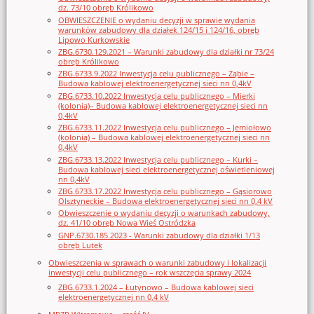
dz. 73/10 obręb Królikowo
OBWIESZCZENIE o wydaniu decyzji w sprawie wydania
warunków zabudowy dla działek 124/15 i 124/16, obręb
Lipowo Kurkowskie
ZBG.6730.129.2021 – Warunki zabudowy dla działki nr 73/24
obręb Królikowo
ZBG.6733.9.2022 Inwestycja celu publicznego – Ząbie –
Budowa kablowej elektroenergetycznej sieci nn 0,4kV
ZBG.6733.10.2022 Inwestycja celu publicznego – Mierki
(kolonia)– Budowa kablowej elektroenergetycznej sieci nn
0,4kV
ZBG.6733.11.2022 Inwestycja celu publicznego – Jemiołowo
(kolonia) – Budowa kablowej elektroenergetycznej sieci nn
0,4kV
ZBG.6733.13.2022 Inwestycja celu publicznego – Kurki –
Budowa kablowej sieci elektroenergetycznej oświetleniowej
nn 0,4kV
ZBG.6733.17.2022 Inwestycja celu publicznego – Gąsiorowo
Olsztyneckie – Budowa elektroenergetycznej sieci nn 0,4 kV
Obwieszczenie o wydaniu decyzji o warunkach zabudowy,
dz. 41/10 obręb Nowa Wieś Ostródzka
GNP.6730.185.2023 - Warunki zabudowy dla działki 1/13
obręb Lutek
Obwieszczenia w sprawach o warunki zabudowy i lokalizacji
inwestycji celu publicznego – rok wszczęcia sprawy 2024
ZBG.6733.1.2024 – Łutynowo – Budowa kablowej sieci
elektroenergetycznej nn 0,4 kV