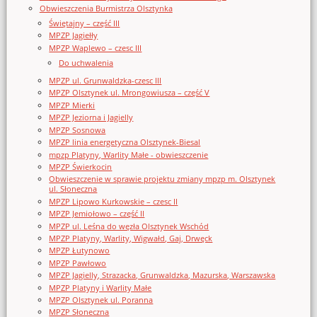
Obwieszczenia Burmistrza Olsztynka
Świętajny – część III
MPZP Jagiełły
MPZP Waplewo – czesc III
Do uchwalenia
MPZP ul. Grunwaldzka-czesc III
MPZP Olsztynek ul. Mrongowiusza – część V
MPZP Mierki
MPZP Jeziorna i Jagielly
MPZP Sosnowa
MPZP linia energetyczna Olsztynek-Biesal
mpzp Platyny, Warlity Małe - obwieszczenie
MPZP Świerkocin
Obwieszczenie w sprawie projektu zmiany mpzp m. Olsztynek
ul. Słoneczna
MPZP Lipowo Kurkowskie – czesc II
MPZP Jemiołowo – część II
MPZP ul. Leśna do węzła Olsztynek Wschód
MPZP Platyny, Warlity, Wigwałd, Gaj, Drwęck
MPZP Łutynowo
MPZP Pawłowo
MPZP Jagielly, Strazacka, Grunwaldzka, Mazurska, Warszawska
MPZP Platyny i Warlity Małe
MPZP Olsztynek ul. Poranna
MPZP Słoneczna