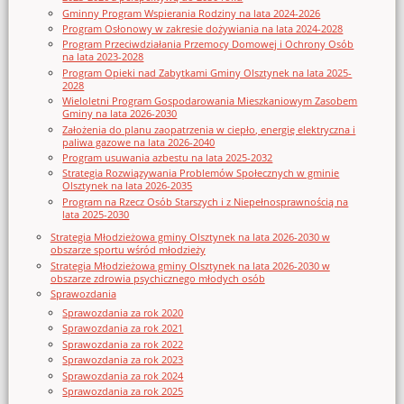
Gminny Program Wspierania Rodziny na lata 2024-2026
Program Osłonowy w zakresie dożywiania na lata 2024-2028
Program Przeciwdziałania Przemocy Domowej i Ochrony Osób
na lata 2023-2028
Program Opieki nad Zabytkami Gminy Olsztynek na lata 2025-
2028
Wieloletni Program Gospodarowania Mieszkaniowym Zasobem
Gminy na lata 2026-2030
Założenia do planu zaopatrzenia w ciepło, energię elektryczna i
paliwa gazowe na lata 2026-2040
Program usuwania azbestu na lata 2025-2032
Strategia Rozwiązywania Problemów Społecznych w gminie
Olsztynek na lata 2026-2035
Program na Rzecz Osób Starszych i z Niepełnosprawnością na
lata 2025-2030
Strategia Młodzieżowa gminy Olsztynek na lata 2026-2030 w
obszarze sportu wśród młodzieży
Strategia Młodzieżowa gminy Olsztynek na lata 2026-2030 w
obszarze zdrowia psychicznego młodych osób
Sprawozdania
Sprawozdania za rok 2020
Sprawozdania za rok 2021
Sprawozdania za rok 2022
Sprawozdania za rok 2023
Sprawozdania za rok 2024
Sprawozdania za rok 2025