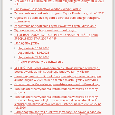
Dni wolne dla pracowników Urzędu Miejskiego w Olsztynku w 2021
roku
Państwowe Gospodarstwo Wodne - Wody Polskie
Zaproszenie na spotkanie - program Czyste Powietrze grudzień 2021
Ogłoszenie o zamiarze wyboru operatora publicznego transportu
zbiorowego
Zaproszenie na spotkania Czyste Powietrze Czyste Mieszkanie
Wybory do walnych zgromadzeń izb rolniczych
NIEOGRANICZONY PRZETARG PISEMNY NA SPRZEDAŻ POJAZDU
SPECJALNEGO STAR 200 PM 18P
Plan ogólny gminy
Uzgodnienia 16.02.2026
Uzgodnienia 13.05.2026
Uzgodnienia 29.05.2026
Projekt przekazany do uchwalenia
RGGIOŚ.6220.5.2024 Zawiadomienie - Obwieszczenie o wszczęciu
postępowania administracyjnego budowa farmy Mielno
Harmonogram kontroli punktów sprzedaży i podawania napojów
alkoholowych w 2025 roku na terenie miasta i gminy Olsztynek
Obwieszczenia Marszałka województwa Warmińsko-Mazurskiego
Konkurs ofert na wybór realizatora zadania w zakresie ochrony
zdrowia
Konkurs ofert na wybór realizatora zadania w zakresie ochrony
zdrowia - Program polityki zdrowotnej w zakresie rehabilitacji
leczniczej dla mieszkańców Gminy Olsztynek na lata 2025-2027 na
rok 2026
Harmonogram kontroli punktów sprzedaży i podawania napojów