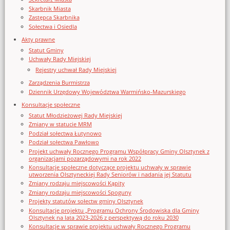
Skarbnik Miasta
Zastępca Skarbnika
Sołectwa i Osiedla
Akty prawne
Statut Gminy
Uchwały Rady Miejskiej
Rejestry uchwał Rady Miejskiej
Zarządzenia Burmistrza
Dziennik Urzędowy Województwa Warmińsko-Mazurskiego
Konsultacje społeczne
Statut Młodzieżowej Rady Miejskiej
Zmiany w statucie MRM
Podział sołectwa Łutynowo
Podział sołectwa Pawłowo
Projekt uchwały Rocznego Programu Współpracy Gminy Olsztynek z
organizacjami pozarządowymi na rok 2022
Konsultacje społeczne dotyczące projektu uchwały w sprawie
utworzenia Olsztyneckiej Rady Seniorów i nadania jej Statutu
Zmiany rodzaju miejscowości Kąpity
Zmiany rodzaju miejscowości Spoguny
Projekty statutów sołectw gminy Olsztynek
Konsultacje projektu „Programu Ochrony Środowiska dla Gminy
Olsztynek na lata 2023-2026 z perspektywą do roku 2030
Konsultacje w sprawie projektu uchwały Rocznego Programu