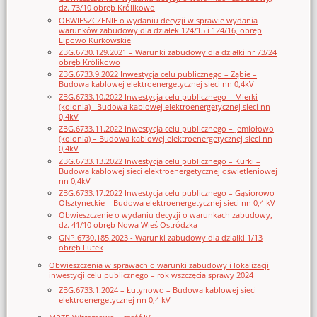
dz. 73/10 obręb Królikowo
OBWIESZCZENIE o wydaniu decyzji w sprawie wydania
warunków zabudowy dla działek 124/15 i 124/16, obręb
Lipowo Kurkowskie
ZBG.6730.129.2021 – Warunki zabudowy dla działki nr 73/24
obręb Królikowo
ZBG.6733.9.2022 Inwestycja celu publicznego – Ząbie –
Budowa kablowej elektroenergetycznej sieci nn 0,4kV
ZBG.6733.10.2022 Inwestycja celu publicznego – Mierki
(kolonia)– Budowa kablowej elektroenergetycznej sieci nn
0,4kV
ZBG.6733.11.2022 Inwestycja celu publicznego – Jemiołowo
(kolonia) – Budowa kablowej elektroenergetycznej sieci nn
0,4kV
ZBG.6733.13.2022 Inwestycja celu publicznego – Kurki –
Budowa kablowej sieci elektroenergetycznej oświetleniowej
nn 0,4kV
ZBG.6733.17.2022 Inwestycja celu publicznego – Gąsiorowo
Olsztyneckie – Budowa elektroenergetycznej sieci nn 0,4 kV
Obwieszczenie o wydaniu decyzji o warunkach zabudowy,
dz. 41/10 obręb Nowa Wieś Ostródzka
GNP.6730.185.2023 - Warunki zabudowy dla działki 1/13
obręb Lutek
Obwieszczenia w sprawach o warunki zabudowy i lokalizacji
inwestycji celu publicznego – rok wszczęcia sprawy 2024
ZBG.6733.1.2024 – Łutynowo – Budowa kablowej sieci
elektroenergetycznej nn 0,4 kV