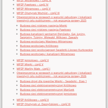
MPZP Witramowo – część IV
MPZP Pawłowo – część IV
MPZP Witramowo – część V
MPZP Olsztynek Wschód – część III
Obwieszczenia w sprawach o warunki zabudowy i lokalizacji
inwestycji celu publicznego – rok wszczęcia sprawy 2025
Budowa sieci niskiego napięcia Mierki
Budowa sieci niskiego napięcia Pawłowo
Budowa kanalizacji sanitarnej Elgnówko, Gaj, Łęciny,
Świętajny, Tolejny, Wigwałd, Wilkowo, Zawady
Budowa wodociągu Waplewo-Witramowo
Budowa wodociągu Królikowo
Budowa sieci wodociągowej Swaderki-Lipowo Kurkowskie
Budowa wodociągu i kanalizacji Witramowo
MPZP Jemiołowo - część II
MPZP Mierki - część V
MPZP Warlity Małe - część I
Obwieszczenia w sprawach o warunki zabudowy i lokalizacji
inwestycji celu publicznego – rok wszczęcia sprawy 2026
Budowa drogi dla rowerów Mierki – Swaderki - Etap 1
Budowa sieci elektroenergetycznej Królikowo
Budowa sieci elektroenergetycznej Marózek
Budowa sieci elektroenergetycznej Jemiołowo
MPZP Królikowo – część II
MPZP Olsztynek ul. Daszyńskiego – część III