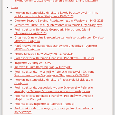
alkoholowych w 2026 roku na terenie miasta i gminy Olsztynek
Praca
Konkurs na stanowisko dyrektora Szkoły Podstawowej nr 1 im.
Noblistów Polskich w Olsztynku - 19.06.2026
Dyrektor Zespołu Szkolno-Przedszkolnego w Waplewie - 14.08.2025
Referent w Biurze Obsługi Interesanta w Referacie Organizacyjnym
Podinspektor w Referacie Gospodarki Nieruchomościami i
Planowania - 24.02.2025
Drugi nabór na wolne kierownicze stanowisko urzędnicze - Dyrektor
MOPS w Olsztynku
Nabór na wolne kierownicze stanowisko urzędnicze - Dyrektor
MOPS w Olsztynku
Prezes Zarządu TBS w Olsztynku - 27.09.2024
Podinspektor w Referacie Finansów i Podatków - 19.08.2024
Inspektor ds. drogownictwa
Kierownik Biura Rady Miejskiej w Olsztynku
Podinspektor ds. inwestycji w Referacie Inwestycji i Ochrony
Środowiska Urzędu Miejskiego w Olsztynku - 25.09.2023
Konkurs na stanowisko dyrektora Przedszkola Miejskiego w
Olsztynku
Podinspektor ds. gospodarki wodno-ściekowej w Referacie
Inwestycji i Ochrony Środowiska - umowa na zastępstwo
Podinspektor w Referacie Finansów i Podatków w Urzędzie
Miejskim w Olsztynku
Podinspektor/inspektor w Referacie Promocji
Podinspektor ds. obronnych, obrony cywilnej i zarządzania
kryzysowego