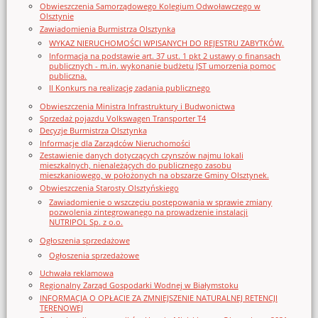
Obwieszczenia Samorządowego Kolegium Odwoławczego w
Olsztynie
Zawiadomienia Burmistrza Olsztynka
WYKAZ NIERUCHOMOŚCI WPISANYCH DO REJESTRU ZABYTKÓW.
Informacja na podstawie art. 37 ust. 1 pkt 2 ustawy o finansach
publicznych - m.in. wykonanie budżetu JST umorzenia pomoc
publiczna.
II Konkurs na realizację zadania publicznego
Obwieszczenia Ministra Infrastruktury i Budwonictwa
Sprzedaż pojazdu Volkswagen Transporter T4
Decyzje Burmistrza Olsztynka
Informacje dla Zarządców Nieruchomości
Zestawienie danych dotyczących czynszów najmu lokali
mieszkalnych, nienależących do publicznego zasobu
mieszkaniowego, w położonych na obszarze Gminy Olsztynek.
Obwieszczenia Starosty Olsztyńskiego
Zawiadomienie o wszczęciu postępowania w sprawie zmiany
pozwolenia zintegrowanego na prowadzenie instalacji
NUTRIPOL Sp. z o.o.
Ogłoszenia sprzedażowe
Ogłoszenia sprzedażowe
Uchwała reklamowa
Regionalny Zarząd Gospodarki Wodnej w Białymstoku
INFORMACJA O OPŁACIE ZA ZMNIEJSZENIE NATURALNEJ RETENCJI
TERENOWEJ