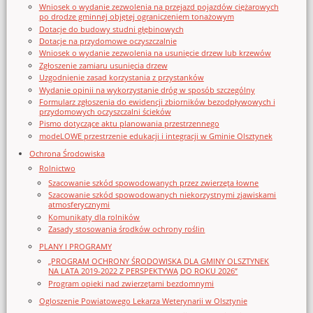
Wniosek o wydanie zezwolenia na przejazd pojazdów ciężarowych
po drodze gminnej objętej ograniczeniem tonażowym
Dotacje do budowy studni głębinowych
Dotacje na przydomowe oczyszczalnie
Wniosek o wydanie zezwolenia na usunięcie drzew lub krzewów
Zgłoszenie zamiaru usunięcia drzew
Uzgodnienie zasad korzystania z przystanków
Wydanie opinii na wykorzystanie dróg w sposób szczególny
Formularz zgłoszenia do ewidencji zbiorników bezodpływowych i
przydomowych oczyszczalni ścieków
Pismo dotyczące aktu planowania przestrzennego
modeLOWE przestrzenie edukacji i integracji w Gminie Olsztynek
Ochrona Środowiska
Rolnictwo
Szacowanie szkód spowodowanych przez zwierzęta łowne
Szacowanie szkód spowodowanych niekorzystnymi zjawiskami
atmosferycznymi
Komunikaty dla rolników
Zasady stosowania środków ochrony roślin
PLANY I PROGRAMY
„PROGRAM OCHRONY ŚRODOWISKA DLA GMINY OLSZTYNEK
NA LATA 2019-2022 Z PERSPEKTYWĄ DO ROKU 2026”
Program opieki nad zwierzętami bezdomnymi
Ogloszenie Powiatowego Lekarza Weterynarii w Olsztynie