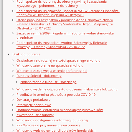
Podinspektor ds. obronnych, obrony cywilnej i zarządzania
kryzysowego - pełnomocnik ds. ochrony
Podinspektor ds. księgowości i podatku VAT w Referacie Finansów i
Podatków w Urzędzie Miejskim w Olsztynku
Oferta pracy na zastępstwo - podinspektor ds. drogownictwa w
Referacie Inwestycji i Ochrony Środowiska Urzędu Miejskiego w
Olsztynku - 26.07.2022
Zarządzenie nr 9/2009 - Regulamin naboru na wolne stanowiska
urzędnicze.
Podinspektor ds. gospodarki wodno–ściekowej w Referacie
Inwestycji i Ochrony Środowiska - 25.10.2022
Druki do pobrania
Oświadczenie o rocznej wartości sprzedanego alkoholu
Wniosek o zezwolenie na sprzedaz alkoholu
Wniosek o zakup węgla w cenie preferencyjnej
Fundusz Sołecki - dokumenty
Zmiana zadania funduszu sołeckiego
Wniosek o wydanie odpisu aktu urodzenia, małżeństwa lub zgonu
Przedłużenie terminu płatności z powodu COVID-19
Deklaracje podatkowe
Informacje podatkowe
Dofinansowanie kształcenia młodocianych pracowników
Kwestonariusz osobowy
Wniosek o udostępnienie informacji publicznej
PPF Wniosek o przyznanie prawa pomocy
Wniosek o wpis do ewidencji obiektów hotelarskich