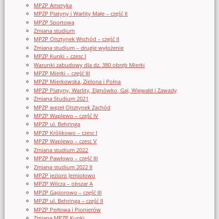
MPZP Ameryka
MPZP Platyny i Warlity Małe – część II
MPZP Sportowa
Zmiana studium
MPZP Olsztynek Wschód – część II
Zmiana studium – drugie wyłożenie
MPZP Kunki – czesc I
Warunki zabudowy dla dz. 380 obręb Mierki
MPZP Mierki – część III
MPZP Mierkowska, Zielona i Polna
MPZP Platyny, Warlity, Elgnówko, Gaj, Wigwałd i Zawady
Zmiana Studium 2021
MPZP węzeł Olsztynek Zachód
MPZP Waplewo – część IV
MPZP ul. Behringa
MPZP Królikowo – czesc I
MPZP Waplewo – czesc V
Zmiana studium 2022
MPZP Pawłowo – część III
Zmiana studium 2022 II
MPZP jezioro Jemiołowo
MPZP Wilcza – obszar A
MPZP Gąsiorowo – część III
MPZP ul. Behringa – część II
MPZP Perłowa i Pionierów
Zmiana MPZP Kunki