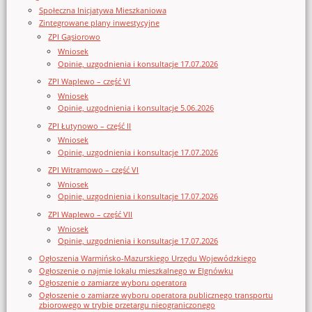
Społeczna Inicjatywa Mieszkaniowa
Zintegrowane plany inwestycyjne
ZPI Gąsiorowo
Wniosek
Opinie, uzgodnienia i konsultacje 17.07.2026
ZPI Waplewo – część VI
Wniosek
Opinie, uzgodnienia i konsultacje 5.06.2026
ZPI Łutynowo – część II
Wniosek
Opinie, uzgodnienia i konsultacje 17.07.2026
ZPI Witramowo – część VI
Wniosek
Opinie, uzgodnienia i konsultacje 17.07.2026
ZPI Waplewo – część VII
Wniosek
Opinie, uzgodnienia i konsultacje 17.07.2026
Ogłoszenia Warmińsko-Mazurskiego Urzędu Wojewódzkiego
Ogłoszenie o najmie lokalu mieszkalnego w Elgnówku
Ogłoszenie o zamiarze wyboru operatora
Ogłoszenie o zamiarze wyboru operatora publicznego transportu
zbiorowego w trybie przetargu nieograniczonego