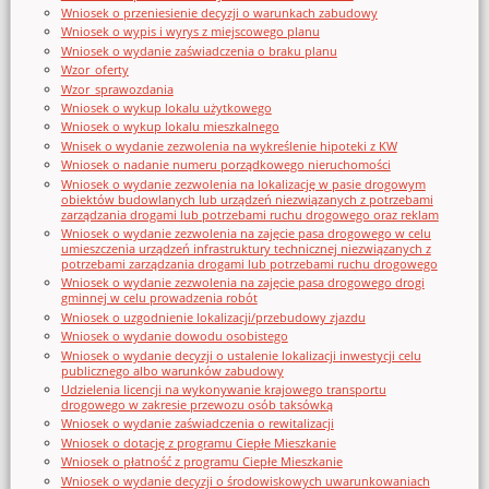
Wniosek o przeniesienie decyzji o warunkach zabudowy
Wniosek o wypis i wyrys z miejscowego planu
Wniosek o wydanie zaświadczenia o braku planu
Wzor_oferty
Wzor_sprawozdania
Wniosek o wykup lokalu użytkowego
Wniosek o wykup lokalu mieszkalnego
Wnisek o wydanie zezwolenia na wykreślenie hipoteki z KW
Wniosek o nadanie numeru porządkowego nieruchomości
Wniosek o wydanie zezwolenia na lokalizację w pasie drogowym
obiektów budowlanych lub urządzeń niezwiązanych z potrzebami
zarządzania drogami lub potrzebami ruchu drogowego oraz reklam
Wniosek o wydanie zezwolenia na zajęcie pasa drogowego w celu
umieszczenia urządzeń infrastruktury technicznej niezwiązanych z
potrzebami zarządzania drogami lub potrzebami ruchu drogowego
Wniosek o wydanie zezwolenia na zajęcie pasa drogowego drogi
gminnej w celu prowadzenia robót
Wniosek o uzgodnienie lokalizacji/przebudowy zjazdu
Wniosek o wydanie dowodu osobistego
Wniosek o wydanie decyzji o ustalenie lokalizacji inwestycji celu
publicznego albo warunków zabudowy
Udzielenia licencji na wykonywanie krajowego transportu
drogowego w zakresie przewozu osób taksówką
Wniosek o wydanie zaświadczenia o rewitalizacji
Wniosek o dotację z programu Ciepłe Mieszkanie
Wniosek o płatność z programu Ciepłe Mieszkanie
Wniosek o wydanie decyzji o środowiskowych uwarunkowaniach