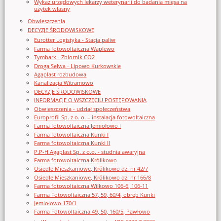
Wykaz urzędowych lekarzy weterynarii do badania mięsa na
użytek własny
Obwieszczenia
DECYZJE ŚRODOWISKOWE
Eurotter Logistyka - Stacja paliw
Farma fotowoltaiczna Waplewo
Tymbark - Zbiornik CO2
Droga Selwa - Lipowo Kurkowskie
Agaplast rozbudowa
Kanalizacja Witramowo
DECYZJE ŚRODOWISKOWE
INFORMACJE O WSZCZĘCIU POSTĘPOWANIA
Obwieszczenia - udział społeczeństwa
Europrofil Sp. z o. o. – instalacja fotowoltaiczna
Farma fotowoltaiczna Jemiołowo I
Farma fotowoltaiczna Kunki I
Farma fotowoltaiczna Kunki II
P.P-H.Agaplast Sp. z o.o. - studnia awaryjna
Farma fotowoltaiczna Królikowo
Osiedle Mieszkaniowe, Królikowo dz. nr 42/7
Osiedle Mieszkaniowe, Królikowo dz. nr 166/8
Farma fotowoltaiczna Wilkowo 106-6, 106-11
Farma Fotowoltaiczna 57, 59, 60/4, obręb Kunki
Jemiołowo 170/1
Farma Fotowoltaiczna 49, 50, 160/5, Pawłowo