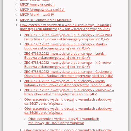
MPZP Ameryka-część II
MPZP Mrongowiusza-część VI
MPZP Mierki – część IV
MPZP ul. Grunwaldzka i Mazurska
Obwieszczenia w sprawach o warunki zabudowy i lokalizacji
inwestycji celu publicznego – rok wszczęcia sprawy do 2023
ZBG.6733.1.2022 Inwestycja celu publicznego – Nowa Wieś
Ostródzka – Budowa elektroenergetycznej sieci nn 0,4kV
ZBG.6733.2.2022 Inwestycja celu publicznego – Mańki –
Budowa elektroenergetycznej sieci nn 0,4kV
ZBG.6733.3.2022 Inwestycja celu publicznego – Lutek –
Budowa elektroenergetycznej sieci nn 0,4kV
ZBG.6733.4.2022 Inwestycja celu publicznego – Królikowo –
Budowa elektroenergetycznej sieci nn 0,4kV
ZBG.6733.5.2022 Inwestycja celu publicznego – Gąsiorowo
Olsztyneckie – Budowa elektroenergetycznej sieci nn 0,4kV
ZBG.6733.6.2022 Inwestycja celu publicznego – Mierki
kolonia – Przebudowa elektroenergetycznej sieci nn 0,4kV
ZBG.6733.7.2022 Inwestycja celu publicznego – Jemiołowo –
Przebudowa elektroenergetycznej sieci nn 0,4kV
Obwieszczenie o wydaniu decyzji o warunkach zabudowy,
dz. 36/27 obręb Waplewo
Obwieszczenie o wydaniu decyzji o warunkach zabudowy,
dz. 36/26 obręb Waplewo
Obwieszczenie o wydaniu decyzji o warunkach
zabudowy, dz. 36/26 obręb Waplewo
Obwieszczenie o wydaniu decyzji o warunkach zabudowy,