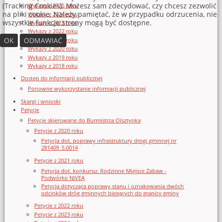
(Tracking Cookies). Możesz sam zdecydować, czy chcesz zezwolić
Wykazy z 2025 roku
na pliki cookie. Należy pamiętać, że w przypadku odrzucenia, nie
Wykazy z 2024 roku
wszystkie funkcje strony mogą być dostępne.
Wykazy z 2023 roku
Wykazy z 2022 roku
OK
ODMAWIAĆ
Wykazy z 2021 roku
Wykazy z 2020 roku
Wykazy z 2019 roku
Wykazy z 2018 roku
Dostęp do informacji publicznej
Ponowne wykorzystanie informacji publicznej
Skargi i wnioski
Petycje
Petycje skierowane do Burmistrza Olsztynka
Petycje z 2020 roku
Petycja dot. poprawy infrastruktury drogi gminnej nr
281409_5.0014
Petycje z 2021 roku
Petycja dot. konkursu: Rodzinne Miejsce Zabaw -
Podwórko NIVEA
Petycja dotycząca poprawy stanu i oznakowania dwóch
odcinków dróg gminnych biegących do granicy gminy
Petycje z 2022 roku
Petycje z 2023 roku