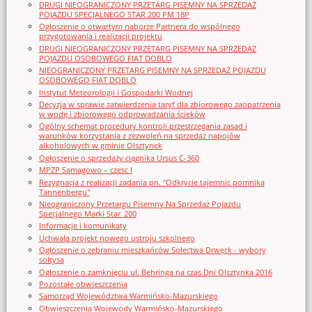
DRUGI NIEOGRANICZONY PRZETARG PISEMNY NA SPRZEDAŻ
POJAZDU SPECJALNEGO STAR 200 PM 18P
Ogłoszenie o otwartym naborze Partnera do wspólnego
przygotowania i realizacji projektu
DRUGI NIEOGRANICZONY PRZETARG PISEMNY NA SPRZEDAŻ
POJAZDU OSOBOWEGO FIAT DOBLO
NIEOGRANICZONY PRZETARG PISEMNY NA SPRZEDAŻ POJAZDU
OSOBOWEGO FIAT DOBLO
Instytut Meteorologii i Gospodarki Wodnej
Decyzja w sprawie zatwierdzenia taryf dla zbiorowego zaopatrzenia
w wodę i zbiorowego odprowadzania ścieków
Ogólny schemat procedury kontroli przestrzegania zasad i
warunków korzystania z zezwoleń na sprzedaż napojów
alkoholowych w gminie Olsztynek
Ogłoszenie o sprzedaży ciągnika Ursus C-360
MPZP Samagowo – czesc I
Rezygnacja z realizacji zadania pn. "Odkrycie tajemnic pomnika
Tannenbergu"
Nieograniczony Przetargu Pisemny Na Sprzedaż Pojazdu
Specjalnego Marki Star_200
Informacje i komunikaty
Uchwała projekt nowego ustroju szkolnego
Ogłoszenie o zebraniu mieszkańców Sołectwa Drwęck - wybory
sołtysa
Ogłoszenie o zamknięciu ul. Behringa na czas Dni Olsztynka 2016
Pozostałe obwieszczenia
Samorząd Województwa Warmińsko-Mazurskiego
Obwieszczenia Wojewody Warmińsko-Mazurskiego