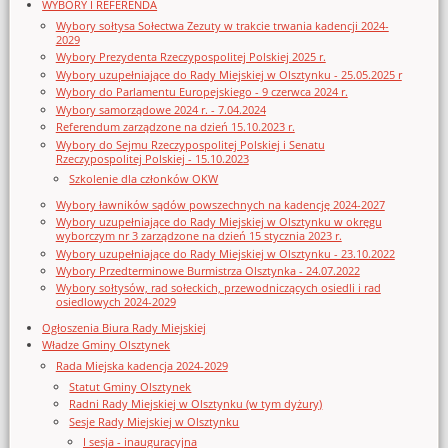
WYBORY I REFERENDA
Wybory sołtysa Sołectwa Zezuty w trakcie trwania kadencji 2024-
2029
Wybory Prezydenta Rzeczypospolitej Polskiej 2025 r.
Wybory uzupełniające do Rady Miejskiej w Olsztynku - 25.05.2025 r
Wybory do Parlamentu Europejskiego - 9 czerwca 2024 r.
Wybory samorządowe 2024 r. - 7.04.2024
Referendum zarządzone na dzień 15.10.2023 r.
Wybory do Sejmu Rzeczypospolitej Polskiej i Senatu
Rzeczypospolitej Polskiej - 15.10.2023
Szkolenie dla członków OKW
Wybory ławników sądów powszechnych na kadencję 2024-2027
Wybory uzupełniające do Rady Miejskiej w Olsztynku w okręgu
wyborczym nr 3 zarządzone na dzień 15 stycznia 2023 r.
Wybory uzupełniające do Rady Miejskiej w Olsztynku - 23.10.2022
Wybory Przedterminowe Burmistrza Olsztynka - 24.07.2022
Wybory sołtysów, rad sołeckich, przewodniczących osiedli i rad
osiedlowych 2024-2029
Ogłoszenia Biura Rady Miejskiej
Władze Gminy Olsztynek
Rada Miejska kadencja 2024-2029
Statut Gminy Olsztynek
Radni Rady Miejskiej w Olsztynku (w tym dyżury)
Sesje Rady Miejskiej w Olsztynku
I sesja - inauguracyjna