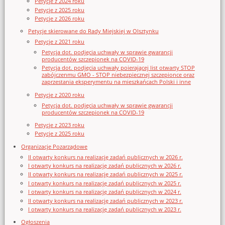
Petycje z 2024 roku
Petycje z 2025 roku
Petycje z 2026 roku
Petycje skierowane do Rady Miejskiej w Olsztynku
Petycje z 2021 roku
Petycja dot. podjęcia uchwały w sprawie gwarancji
producentów szczepionek na COVID-19
Petycja dot. podjęcia uchwały poierającej list otwarty STOP
zabójczenmu GMO - STOP niebezpiecznej szczepionce oraz
zaprzestania eksperymentu na mieszkańcach Polski i inne
Petycje z 2020 roku
Petycja dot. podjęcia uchwały w sprawie gwarancji
producentów szczepionek na COVID-19
Petycje z 2023 roku
Petycje z 2025 roku
Organizacje Pozarządowe
II otwarty konkurs na realizację zadań publicznych w 2026 r.
I otwarty konkurs na realizację zadań publicznych w 2026 r.
II otwarty konkurs na realizację zadań publicznych w 2025 r.
I otwarty konkurs na realizację zadań publicznych w 2025 r.
I otwarty konkurs na realizację zadań publicznych w 2024 r.
II otwarty konkurs na realizację zadań publicznych w 2023 r.
I otwarty konkurs na realizację zadań publicznych w 2023 r.
Ogłoszenia