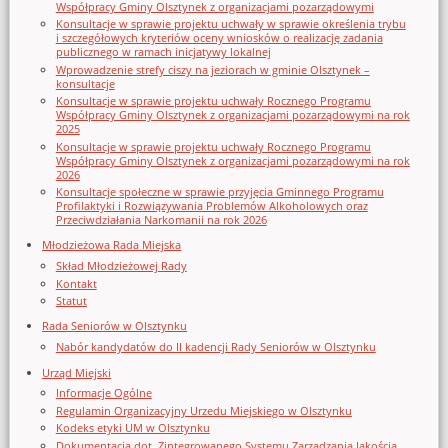
Współpracy Gminy Olsztynek z organizacjami pozarządowymi
Konsultacje w sprawie projektu uchwały w sprawie określenia trybu
i szczegółowych kryteriów oceny wniosków o realizację zadania
publicznego w ramach inicjatywy lokalnej
Wprowadzenie strefy ciszy na jeziorach w gminie Olsztynek –
konsultacje
Konsultacje w sprawie projektu uchwały Rocznego Programu
Współpracy Gminy Olsztynek z organizacjami pozarządowymi na rok
2025
Konsultacje w sprawie projektu uchwały Rocznego Programu
Współpracy Gminy Olsztynek z organizacjami pozarządowymi na rok
2026
Konsultacje społeczne w sprawie przyjęcia Gminnego Programu
Profilaktyki i Rozwiązywania Problemów Alkoholowych oraz
Przeciwdziałania Narkomanii na rok 2026
Młodzieżowa Rada Miejska
Skład Młodzieżowej Rady
Kontakt
Statut
Rada Seniorów w Olsztynku
Nabór kandydatów do II kadencji Rady Seniorów w Olsztynku
Urząd Miejski
Informacje Ogólne
Regulamin Organizacyjny Urzedu Miejskiego w Olsztynku
Kodeks etyki UM w Olsztynku
Dokumentacja dot. Zintegrowanego Systemu Zarządzania Jakością