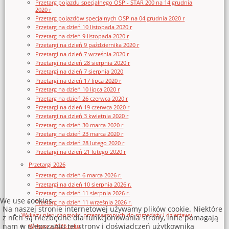
Przetarg pojazdu specjalnego OSP - STAR 200 na 14 grudnia
2020 r
Przetarg pojazdów specjalnych OSP na 04 grudnia 2020 r
Przetarg na dzień 10 listopada 2020 r
Przetarg na dzień 9 listopada 2020 r
Przetargi na dzień 9 października 2020 r
Przetargi na dzień 7 września 2020 r
Przetargi na dzień 28 sierpnia 2020 r
Przetargi na dzień 7 sierpnia 2020
Przetargi na dzień 17 lipca 2020 r
Przetarg na dzień 10 lipca 2020 r
Przetarg na dzień 26 czerwca 2020 r
Przetargi na dzień 19 czerwca 2020 r
Przetargi na dzień 3 kwietnia 2020 r
Przetarg na dzień 30 marca 2020 r
Przetarg na dzień 23 marca 2020 r
Przetarg na dzień 28 lutego 2020 r
Przetargi na dzień 21 lutego 2020 r
Przetargi 2026
Przetarg na dzień 6 marca 2026 r.
Przetargi na dzień 10 sierpnia 2026 r.
Przetarg na dzień 11 sierpnia 2026 r.
We use cookies
Przetarg na dzień 11 września 2026 r.
Na naszej stronie internetowej używamy plików cookie. Niektóre
Wykazy nieruchomości przeznaczonych do sprzedaży i dzierżawy
z nich są niezbędne dla funkcjonowania strony, inne pomagają
nam w ulepszaniu tej strony i doświadczeń użytkownika
Wykazy z 2026 roku