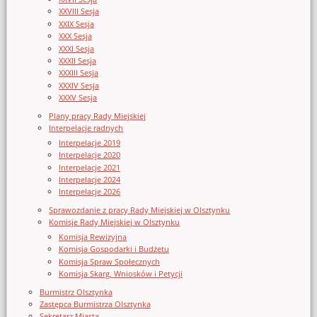
XXVIII Sesja
XXIX Sesja
XXX Sesja
XXXI Sesja
XXXII Sesja
XXXIII Sesja
XXXIV Sesja
XXXV Sesja
Plany pracy Rady Miejskiej
Interpelacje radnych
Interpelacje 2019
Interpelacje 2020
Interpelacje 2021
Interpelacje 2024
Interpelacje 2026
Sprawozdanie z pracy Rady Miejskiej w Olsztynku
Komisje Rady Miejskiej w Olsztynku
Komisja Rewizyjna
Komisja Gospodarki i Budżetu
Komisja Spraw Społecznych
Komisja Skarg, Wniosków i Petycji
Burmistrz Olsztynka
Zastępca Burmistrza Olsztynka
Sekretarz Miasta