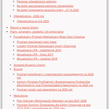
Pierwsze oświadczenie radnego
Na dzień zaprzestania pełnienia obowiązków
Na dzień rozwiązania stosunku pracy - 27.10.2025
Oświadczenia - 2026 rok
Oświadczenia za rok 2025
Raport o stanie Gminy
Plany, programy, strategie i ich wykonanie
Ponadlokalny Program Rewitalizacji Miast Sieci Cittaslow
Program rewitalizacji sieci miast
Lokalny Program Rewitalizacji gminy Olsztynek
Aktualizacja LPR – październik 2016
Aktualizacja LPR – lipiec 2017
Aktualizacja LPR – czerwiec 2018
Strategia Rozwoju Gminy
Roczne
Program współpracy z organizacjami pozarządowymi na 2026
rok
Gminny Program Profilaktyki i Rozwiązywania Problemów
Alkoholowych oraz Przeciwdziałania Narkomanii na 2026 rok
Program opieki nad zwierzętami na 2026 rok
Wieloletnie
Plan Odnowy Miejscowości Waplewo na lata 2021-2028
Program Ochrony Środowiska dla Gminy Olsztynek na lata
2023-2026 z perspektywą do 2030 roku