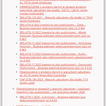
dz. 73/10 obręb Królikowo
OBWIESZCZENIE o wydaniu decyzji w sprawie wydania
warunków zabudowy dla działek 124/15 i 124/16, obręb
Lipowo Kurkowskie
ZBG.6730.129.2021 – Warunki zabudowy dla działki nr 73/24
obręb Królikowo
ZBG.6733.9.2022 Inwestycja celu publicznego – Ząbie –
Budowa kablowej elektroenergetycznej sieci nn 0,4kV
ZBG.6733.10.2022 Inwestycja celu publicznego – Mierki
(kolonia)– Budowa kablowej elektroenergetycznej sieci nn
0,4kV
ZBG.6733.11.2022 Inwestycja celu publicznego – Jemiołowo
(kolonia) – Budowa kablowej elektroenergetycznej sieci nn
0,4kV
ZBG.6733.13.2022 Inwestycja celu publicznego – Kurki –
Budowa kablowej sieci elektroenergetycznej oświetleniowej
nn 0,4kV
ZBG.6733.17.2022 Inwestycja celu publicznego – Gąsiorowo
Olsztyneckie – Budowa elektroenergetycznej sieci nn 0,4 kV
Obwieszczenie o wydaniu decyzji o warunkach zabudowy,
dz. 41/10 obręb Nowa Wieś Ostródzka
GNP.6730.185.2023 - Warunki zabudowy dla działki 1/13
obręb Lutek
Obwieszczenia w sprawach o warunki zabudowy i lokalizacji
inwestycji celu publicznego – rok wszczęcia sprawy 2024
ZBG.6733.1.2024 – Łutynowo – Budowa kablowej sieci
elektroenergetycznej nn 0,4 kV