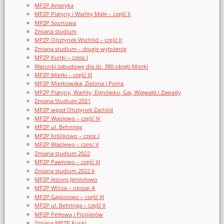
MPZP Ameryka
MPZP Platyny i Warlity Małe – część II
MPZP Sportowa
Zmiana studium
MPZP Olsztynek Wschód – część II
Zmiana studium – drugie wyłożenie
MPZP Kunki – czesc I
Warunki zabudowy dla dz. 380 obręb Mierki
MPZP Mierki – część III
MPZP Mierkowska, Zielona i Polna
MPZP Platyny, Warlity, Elgnówko, Gaj, Wigwałd i Zawady
Zmiana Studium 2021
MPZP węzeł Olsztynek Zachód
MPZP Waplewo – część IV
MPZP ul. Behringa
MPZP Królikowo – czesc I
MPZP Waplewo – czesc V
Zmiana studium 2022
MPZP Pawłowo – część III
Zmiana studium 2022 II
MPZP jezioro Jemiołowo
MPZP Wilcza – obszar A
MPZP Gąsiorowo – część III
MPZP ul. Behringa – część II
MPZP Perłowa i Pionierów
Zmiana MPZP Kunki