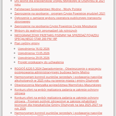
Dni wolne dla pracowników Urzędu Miejskiego w Olsztynku w 2021
roku
Państwowe Gospodarstwo Wodne - Wody Polskie
Zaproszenie na spotkanie - program Czyste Powietrze grudzień 2021
Ogłoszenie o zamiarze wyboru operatora publicznego transportu
zbiorowego
Zaproszenie na spotkania Czyste Powietrze Czyste Mieszkanie
Wybory do walnych zgromadzeń izb rolniczych
NIEOGRANICZONY PRZETARG PISEMNY NA SPRZEDAŻ POJAZDU
SPECJALNEGO STAR 200 PM 18P
Plan ogólny gminy
Uzgodnienia 16.02.2026
Uzgodnienia 13.05.2026
Uzgodnienia 29.05.2026
Projekt przekazany do uchwalenia
RGGIOŚ.6220.5.2024 Zawiadomienie - Obwieszczenie o wszczęciu
postępowania administracyjnego budowa farmy Mielno
Harmonogram kontroli punktów sprzedaży i podawania napojów
alkoholowych w 2025 roku na terenie miasta i gminy Olsztynek
Obwieszczenia Marszałka województwa Warmińsko-Mazurskiego
Konkurs ofert na wybór realizatora zadania w zakresie ochrony
zdrowia
Konkurs ofert na wybór realizatora zadania w zakresie ochrony
zdrowia - Program polityki zdrowotnej w zakresie rehabilitacji
leczniczej dla mieszkańców Gminy Olsztynek na lata 2025-2027 na
rok 2026
Harmonogram kontroli punktów sprzedaży i podawania napojów