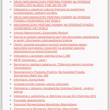
DRUGI NIEOGRANICZONY PRZETARG PISEMNY NA SPRZEDAŻ
POJAZDU SPECJALNEGO STAR 200 PM 18P
Ogłoszenie o otwartym naborze Partnera do wspólnego
przygotowania i realizacji projektu
DRUGI NIEOGRANICZONY PRZETARG PISEMNY NA SPRZEDAŻ
POJAZDU OSOBOWEGO FIAT DOBLO
NIEOGRANICZONY PRZETARG PISEMNY NA SPRZEDAŻ POJAZDU
OSOBOWEGO FIAT DOBLO
Instytut Meteorologii i Gospodarki Wodnej
Decyzja w sprawie zatwierdzenia taryf dla zbiorowego zaopatrzenia
w wodę i zbiorowego odprowadzania ścieków
Ogólny schemat procedury kontroli przestrzegania zasad i
warunków korzystania z zezwoleń na sprzedaż napojów
alkoholowych w gminie Olsztynek
Ogłoszenie o sprzedaży ciągnika Ursus C-360
MPZP Samagowo – czesc I
Rezygnacja z realizacji zadania pn. "Odkrycie tajemnic pomnika
Tannenbergu"
Nieograniczony Przetargu Pisemny Na Sprzedaż Pojazdu
Specjalnego Marki Star_200
Informacje i komunikaty
Uchwała projekt nowego ustroju szkolnego
Ogłoszenie o zebraniu mieszkańców Sołectwa Drwęck - wybory
sołtysa
Ogłoszenie o zamknięciu ul. Behringa na czas Dni Olsztynka 2016
Pozostałe obwieszczenia
Samorząd Województwa Warmińsko-Mazurskiego
Obwieszczenia Wojewody Warmińsko-Mazurskiego