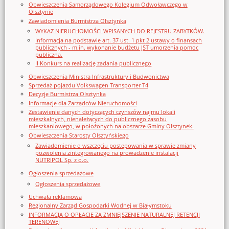
Obwieszczenia Samorządowego Kolegium Odwoławczego w
Olsztynie
Zawiadomienia Burmistrza Olsztynka
WYKAZ NIERUCHOMOŚCI WPISANYCH DO REJESTRU ZABYTKÓW.
Informacja na podstawie art. 37 ust. 1 pkt 2 ustawy o finansach
publicznych - m.in. wykonanie budżetu JST umorzenia pomoc
publiczna.
II Konkurs na realizację zadania publicznego
Obwieszczenia Ministra Infrastruktury i Budwonictwa
Sprzedaż pojazdu Volkswagen Transporter T4
Decyzje Burmistrza Olsztynka
Informacje dla Zarządców Nieruchomości
Zestawienie danych dotyczących czynszów najmu lokali
mieszkalnych, nienależących do publicznego zasobu
mieszkaniowego, w położonych na obszarze Gminy Olsztynek.
Obwieszczenia Starosty Olsztyńskiego
Zawiadomienie o wszczęciu postępowania w sprawie zmiany
pozwolenia zintegrowanego na prowadzenie instalacji
NUTRIPOL Sp. z o.o.
Ogłoszenia sprzedażowe
Ogłoszenia sprzedażowe
Uchwała reklamowa
Regionalny Zarząd Gospodarki Wodnej w Białymstoku
INFORMACJA O OPŁACIE ZA ZMNIEJSZENIE NATURALNEJ RETENCJI
TERENOWEJ