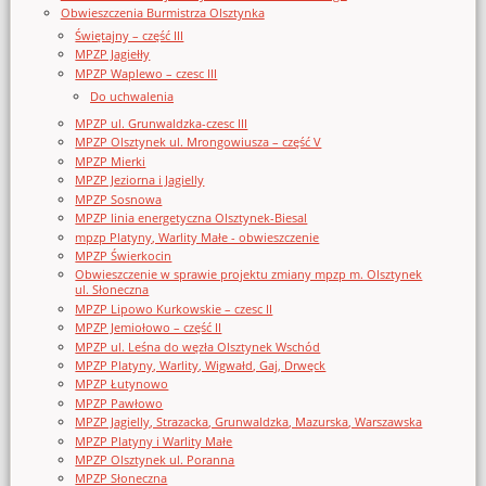
Obwieszczenia Burmistrza Olsztynka
Świętajny – część III
MPZP Jagiełły
MPZP Waplewo – czesc III
Do uchwalenia
MPZP ul. Grunwaldzka-czesc III
MPZP Olsztynek ul. Mrongowiusza – część V
MPZP Mierki
MPZP Jeziorna i Jagielly
MPZP Sosnowa
MPZP linia energetyczna Olsztynek-Biesal
mpzp Platyny, Warlity Małe - obwieszczenie
MPZP Świerkocin
Obwieszczenie w sprawie projektu zmiany mpzp m. Olsztynek
ul. Słoneczna
MPZP Lipowo Kurkowskie – czesc II
MPZP Jemiołowo – część II
MPZP ul. Leśna do węzła Olsztynek Wschód
MPZP Platyny, Warlity, Wigwałd, Gaj, Drwęck
MPZP Łutynowo
MPZP Pawłowo
MPZP Jagielly, Strazacka, Grunwaldzka, Mazurska, Warszawska
MPZP Platyny i Warlity Małe
MPZP Olsztynek ul. Poranna
MPZP Słoneczna