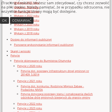
(Tracking Cookies). Możesz sam zdecydować, czy chcesz zezwolić
Wykazy z 2025 roku
na pliki cookie. Należy pamiętać, że w przypadku odrzucenia, nie
Wykazy z 2024 roku
wszystkie funkcje strony mogą być dostępne.
Wykazy z 2023 roku
Wykazy z 2022 roku
OK
ODMAWIAĆ
Wykazy z 2021 roku
Wykazy z 2020 roku
Wykazy z 2019 roku
Wykazy z 2018 roku
Dostęp do informacji publicznej
Ponowne wykorzystanie informacji publicznej
Skargi i wnioski
Petycje
Petycje skierowane do Burmistrza Olsztynka
Petycje z 2020 roku
Petycja dot. poprawy infrastruktury drogi gminnej nr
281409_5.0014
Petycje z 2021 roku
Petycja dot. konkursu: Rodzinne Miejsce Zabaw -
Podwórko NIVEA
Petycja dotycząca poprawy stanu i oznakowania dwóch
odcinków dróg gminnych biegących do granicy gminy
Petycje z 2022 roku
Petycje z 2023 roku