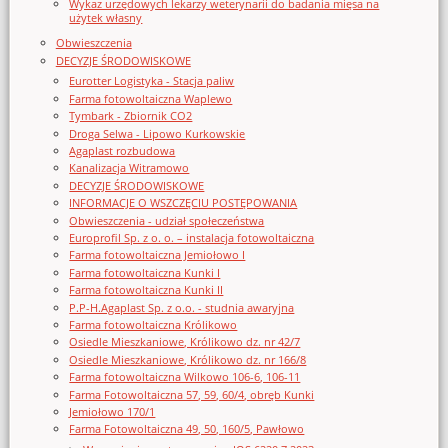
Wykaz urzędowych lekarzy weterynarii do badania mięsa na
użytek własny
Obwieszczenia
DECYZJE ŚRODOWISKOWE
Eurotter Logistyka - Stacja paliw
Farma fotowoltaiczna Waplewo
Tymbark - Zbiornik CO2
Droga Selwa - Lipowo Kurkowskie
Agaplast rozbudowa
Kanalizacja Witramowo
DECYZJE ŚRODOWISKOWE
INFORMACJE O WSZCZĘCIU POSTĘPOWANIA
Obwieszczenia - udział społeczeństwa
Europrofil Sp. z o. o. – instalacja fotowoltaiczna
Farma fotowoltaiczna Jemiołowo I
Farma fotowoltaiczna Kunki I
Farma fotowoltaiczna Kunki II
P.P-H.Agaplast Sp. z o.o. - studnia awaryjna
Farma fotowoltaiczna Królikowo
Osiedle Mieszkaniowe, Królikowo dz. nr 42/7
Osiedle Mieszkaniowe, Królikowo dz. nr 166/8
Farma fotowoltaiczna Wilkowo 106-6, 106-11
Farma Fotowoltaiczna 57, 59, 60/4, obręb Kunki
Jemiołowo 170/1
Farma Fotowoltaiczna 49, 50, 160/5, Pawłowo