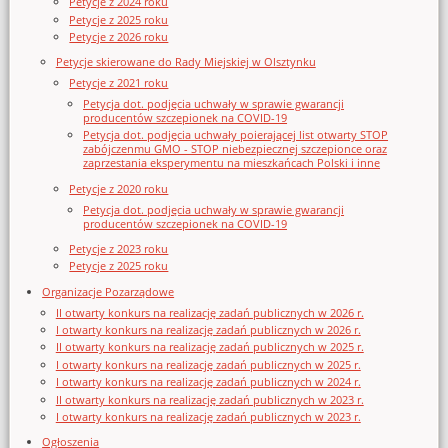
Petycje z 2024 roku
Petycje z 2025 roku
Petycje z 2026 roku
Petycje skierowane do Rady Miejskiej w Olsztynku
Petycje z 2021 roku
Petycja dot. podjęcia uchwały w sprawie gwarancji
producentów szczepionek na COVID-19
Petycja dot. podjęcia uchwały poierającej list otwarty STOP
zabójczenmu GMO - STOP niebezpiecznej szczepionce oraz
zaprzestania eksperymentu na mieszkańcach Polski i inne
Petycje z 2020 roku
Petycja dot. podjęcia uchwały w sprawie gwarancji
producentów szczepionek na COVID-19
Petycje z 2023 roku
Petycje z 2025 roku
Organizacje Pozarządowe
II otwarty konkurs na realizację zadań publicznych w 2026 r.
I otwarty konkurs na realizację zadań publicznych w 2026 r.
II otwarty konkurs na realizację zadań publicznych w 2025 r.
I otwarty konkurs na realizację zadań publicznych w 2025 r.
I otwarty konkurs na realizację zadań publicznych w 2024 r.
II otwarty konkurs na realizację zadań publicznych w 2023 r.
I otwarty konkurs na realizację zadań publicznych w 2023 r.
Ogłoszenia