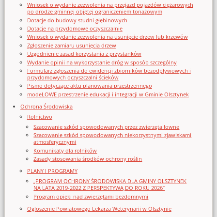
Wniosek o wydanie zezwolenia na przejazd pojazdów ciężarowych
po drodze gminnej objętej ograniczeniem tonażowym
Dotacje do budowy studni głębinowych
Dotacje na przydomowe oczyszczalnie
Wniosek o wydanie zezwolenia na usunięcie drzew lub krzewów
Zgłoszenie zamiaru usunięcia drzew
Uzgodnienie zasad korzystania z przystanków
Wydanie opinii na wykorzystanie dróg w sposób szczególny
Formularz zgłoszenia do ewidencji zbiorników bezodpływowych i
przydomowych oczyszczalni ścieków
Pismo dotyczące aktu planowania przestrzennego
modeLOWE przestrzenie edukacji i integracji w Gminie Olsztynek
Ochrona Środowiska
Rolnictwo
Szacowanie szkód spowodowanych przez zwierzęta łowne
Szacowanie szkód spowodowanych niekorzystnymi zjawiskami
atmosferycznymi
Komunikaty dla rolników
Zasady stosowania środków ochrony roślin
PLANY I PROGRAMY
„PROGRAM OCHRONY ŚRODOWISKA DLA GMINY OLSZTYNEK
NA LATA 2019-2022 Z PERSPEKTYWĄ DO ROKU 2026”
Program opieki nad zwierzętami bezdomnymi
Ogloszenie Powiatowego Lekarza Weterynarii w Olsztynie