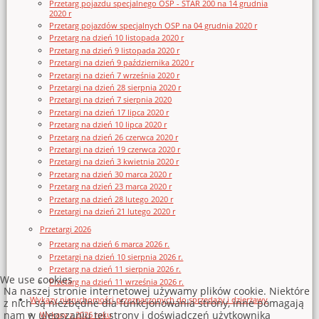
Przetarg pojazdu specjalnego OSP - STAR 200 na 14 grudnia
2020 r
Przetarg pojazdów specjalnych OSP na 04 grudnia 2020 r
Przetarg na dzień 10 listopada 2020 r
Przetarg na dzień 9 listopada 2020 r
Przetargi na dzień 9 października 2020 r
Przetargi na dzień 7 września 2020 r
Przetargi na dzień 28 sierpnia 2020 r
Przetargi na dzień 7 sierpnia 2020
Przetargi na dzień 17 lipca 2020 r
Przetarg na dzień 10 lipca 2020 r
Przetarg na dzień 26 czerwca 2020 r
Przetargi na dzień 19 czerwca 2020 r
Przetargi na dzień 3 kwietnia 2020 r
Przetarg na dzień 30 marca 2020 r
Przetarg na dzień 23 marca 2020 r
Przetarg na dzień 28 lutego 2020 r
Przetargi na dzień 21 lutego 2020 r
Przetargi 2026
Przetarg na dzień 6 marca 2026 r.
Przetargi na dzień 10 sierpnia 2026 r.
Przetarg na dzień 11 sierpnia 2026 r.
We use cookies
Przetarg na dzień 11 września 2026 r.
Na naszej stronie internetowej używamy plików cookie. Niektóre
Wykazy nieruchomości przeznaczonych do sprzedaży i dzierżawy
z nich są niezbędne dla funkcjonowania strony, inne pomagają
nam w ulepszaniu tej strony i doświadczeń użytkownika
Wykazy z 2026 roku