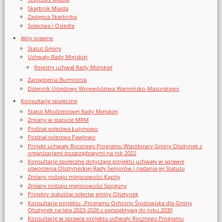
Skarbnik Miasta
Zastępca Skarbnika
Sołectwa i Osiedla
Akty prawne
Statut Gminy
Uchwały Rady Miejskiej
Rejestry uchwał Rady Miejskiej
Zarządzenia Burmistrza
Dziennik Urzędowy Województwa Warmińsko-Mazurskiego
Konsultacje społeczne
Statut Młodzieżowej Rady Miejskiej
Zmiany w statucie MRM
Podział sołectwa Łutynowo
Podział sołectwa Pawłowo
Projekt uchwały Rocznego Programu Współpracy Gminy Olsztynek z
organizacjami pozarządowymi na rok 2022
Konsultacje społeczne dotyczące projektu uchwały w sprawie
utworzenia Olsztyneckiej Rady Seniorów i nadania jej Statutu
Zmiany rodzaju miejscowości Kąpity
Zmiany rodzaju miejscowości Spoguny
Projekty statutów sołectw gminy Olsztynek
Konsultacje projektu „Programu Ochrony Środowiska dla Gminy
Olsztynek na lata 2023-2026 z perspektywą do roku 2030
Konsultacje w sprawie projektu uchwały Rocznego Programu