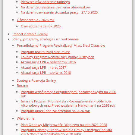
Pierwsze oświadczenie radnego
Na dzień zaprzestania pełnienia obowiązków
Na dzień rozwiązania stosunku pracy - 27.10.2025
Oświadczenia - 2026 rok
Oświadczenia za rok 2025
Raport o stanie Gminy
Plany, programy, strategie i ich wykonanie
Ponadlokalny Program Rewitalizacji Miast Sieci Cittaslow
Program rewitalizacji sieci miast
Lokalny Program Rewitalizacji gminy Olsztynek
Aktualizacja LPR – październik 2016
Aktualizacja LPR – lipiec 2017
Aktualizacja LPR – czerwiec 2018
Strategia Rozwoju Gminy
Roczne
Program współpracy z organizacjami pozarządowymi na 2026
rok
Gminny Program Profilaktyki i Rozwiązywania Problemów
Alkoholowych oraz Przeciwdziałania Narkomanii na 2026 rok
Program opieki nad zwierzętami na 2026 rok
Wieloletnie
Plan Odnowy Miejscowości Waplewo na lata 2021-2028
Program Ochrony Środowiska dla Gminy Olsztynek na lata
2023-2026 z perspektywą do 2030 roku