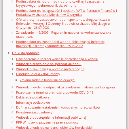
Podinspektor ds. obronnych, obrony cywilnej i zarządzania
kryzysowego - pełnomocnik ds. ochrony
Podinspektor ds. księgowości i podatku VAT w Referacie Finansów i
Podatków w Urzędzie Miejskim w Olsztynku
Oferta pracy na zastępstwo - podinspektor ds. drogownictwa w
Referacie Inwestycji i Ochrony Środowiska Urzędu Miejskiego w
Olsztynku - 26.07.2022
Zarządzenie nr 9/2009 - Regulamin naboru na wolne stanowiska
urzędnicze.
Podinspektor ds. gospodarki wodno–ściekowej w Referacie
Inwestycji i Ochrony Środowiska - 25.10.2022
Druki do pobrania
Oświadczenie o rocznej wartości sprzedanego alkoholu
Wniosek o zezwolenie na sprzedaz alkoholu
Wniosek o zakup węgla w cenie preferencyjnej
Fundusz Sołecki - dokumenty
Zmiana zadania funduszu sołeckiego
Wniosek o wydanie odpisu aktu urodzenia, małżeństwa lub zgonu
Przedłużenie terminu płatności z powodu COVID-19
Deklaracje podatkowe
Informacje podatkowe
Dofinansowanie kształcenia młodocianych pracowników
Kwestonariusz osobowy
Wniosek o udostępnienie informacji publicznej
PPF Wniosek o przyznanie prawa pomocy
Wniosek o wpis do ewidencji obiektów hotelarskich