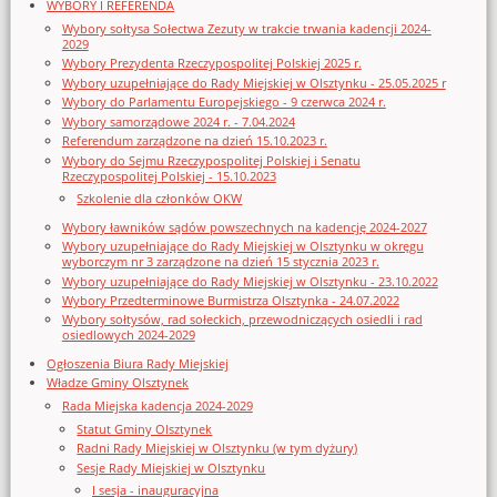
WYBORY I REFERENDA
Wybory sołtysa Sołectwa Zezuty w trakcie trwania kadencji 2024-
2029
Wybory Prezydenta Rzeczypospolitej Polskiej 2025 r.
Wybory uzupełniające do Rady Miejskiej w Olsztynku - 25.05.2025 r
Wybory do Parlamentu Europejskiego - 9 czerwca 2024 r.
Wybory samorządowe 2024 r. - 7.04.2024
Referendum zarządzone na dzień 15.10.2023 r.
Wybory do Sejmu Rzeczypospolitej Polskiej i Senatu
Rzeczypospolitej Polskiej - 15.10.2023
Szkolenie dla członków OKW
Wybory ławników sądów powszechnych na kadencję 2024-2027
Wybory uzupełniające do Rady Miejskiej w Olsztynku w okręgu
wyborczym nr 3 zarządzone na dzień 15 stycznia 2023 r.
Wybory uzupełniające do Rady Miejskiej w Olsztynku - 23.10.2022
Wybory Przedterminowe Burmistrza Olsztynka - 24.07.2022
Wybory sołtysów, rad sołeckich, przewodniczących osiedli i rad
osiedlowych 2024-2029
Ogłoszenia Biura Rady Miejskiej
Władze Gminy Olsztynek
Rada Miejska kadencja 2024-2029
Statut Gminy Olsztynek
Radni Rady Miejskiej w Olsztynku (w tym dyżury)
Sesje Rady Miejskiej w Olsztynku
I sesja - inauguracyjna