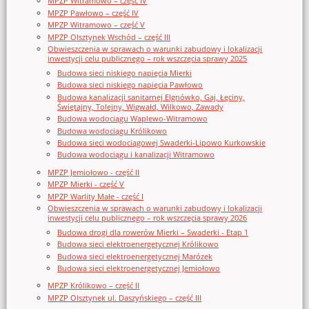
MPZP Witramowo – część IV
MPZP Pawłowo – część IV
MPZP Witramowo – część V
MPZP Olsztynek Wschód – część III
Obwieszczenia w sprawach o warunki zabudowy i lokalizacji
inwestycji celu publicznego – rok wszczęcia sprawy 2025
Budowa sieci niskiego napięcia Mierki
Budowa sieci niskiego napięcia Pawłowo
Budowa kanalizacji sanitarnej Elgnówko, Gaj, Łęciny,
Świętajny, Tolejny, Wigwałd, Wilkowo, Zawady
Budowa wodociągu Waplewo-Witramowo
Budowa wodociągu Królikowo
Budowa sieci wodociągowej Swaderki-Lipowo Kurkowskie
Budowa wodociągu i kanalizacji Witramowo
MPZP Jemiołowo - część II
MPZP Mierki - część V
MPZP Warlity Małe - część I
Obwieszczenia w sprawach o warunki zabudowy i lokalizacji
inwestycji celu publicznego – rok wszczęcia sprawy 2026
Budowa drogi dla rowerów Mierki – Swaderki - Etap 1
Budowa sieci elektroenergetycznej Królikowo
Budowa sieci elektroenergetycznej Marózek
Budowa sieci elektroenergetycznej Jemiołowo
MPZP Królikowo – część II
MPZP Olsztynek ul. Daszyńskiego – część III