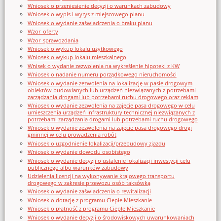
Wniosek o przeniesienie decyzji o warunkach zabudowy
Wniosek o wypis i wyrys z miejscowego planu
Wniosek o wydanie zaświadczenia o braku planu
Wzor_oferty
Wzor_sprawozdania
Wniosek o wykup lokalu użytkowego
Wniosek o wykup lokalu mieszkalnego
Wnisek o wydanie zezwolenia na wykreślenie hipoteki z KW
Wniosek o nadanie numeru porządkowego nieruchomości
Wniosek o wydanie zezwolenia na lokalizację w pasie drogowym
obiektów budowlanych lub urządzeń niezwiązanych z potrzebami
zarządzania drogami lub potrzebami ruchu drogowego oraz reklam
Wniosek o wydanie zezwolenia na zajęcie pasa drogowego w celu
umieszczenia urządzeń infrastruktury technicznej niezwiązanych z
potrzebami zarządzania drogami lub potrzebami ruchu drogowego
Wniosek o wydanie zezwolenia na zajęcie pasa drogowego drogi
gminnej w celu prowadzenia robót
Wniosek o uzgodnienie lokalizacji/przebudowy zjazdu
Wniosek o wydanie dowodu osobistego
Wniosek o wydanie decyzji o ustalenie lokalizacji inwestycji celu
publicznego albo warunków zabudowy
Udzielenia licencji na wykonywanie krajowego transportu
drogowego w zakresie przewozu osób taksówką
Wniosek o wydanie zaświadczenia o rewitalizacji
Wniosek o dotację z programu Ciepłe Mieszkanie
Wniosek o płatność z programu Ciepłe Mieszkanie
Wniosek o wydanie decyzji o środowiskowych uwarunkowaniach