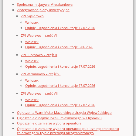
Społeczna Inicjatywa Mieszkaniowa
Zintegrowane plany inwestycyjne
ZPI Gąsiorowo
Wniosek
Opinie, uzgodnienia i konsultacje 17.07.2026
ZPI Waplewo – część VI
Wniosek
Opinie, uzgodnienia i konsultacje 5.06.2026
ZPI Łutynowo – część II
Wniosek
Opinie, uzgodnienia i konsultacje 17.07.2026
ZPI Witramowo – część VI
Wniosek
Opinie, uzgodnienia i konsultacje 17.07.2026
ZPI Waplewo – część VII
Wniosek
Opinie, uzgodnienia i konsultacje 17.07.2026
Ogłoszenia Warmińsko-Mazurskiego Urzędu Wojewódzkiego
Ogłoszenie o najmie lokalu mieszkalnego w Elgnówku
Ogłoszenie o zamiarze wyboru operatora
Ogłoszenie o zamiarze wyboru operatora publicznego transportu
zbiorowego w trybie przetargu nieograniczonego