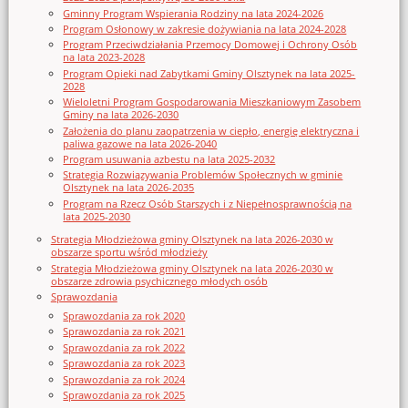
Gminny Program Wspierania Rodziny na lata 2024-2026
Program Osłonowy w zakresie dożywiania na lata 2024-2028
Program Przeciwdziałania Przemocy Domowej i Ochrony Osób
na lata 2023-2028
Program Opieki nad Zabytkami Gminy Olsztynek na lata 2025-
2028
Wieloletni Program Gospodarowania Mieszkaniowym Zasobem
Gminy na lata 2026-2030
Założenia do planu zaopatrzenia w ciepło, energię elektryczna i
paliwa gazowe na lata 2026-2040
Program usuwania azbestu na lata 2025-2032
Strategia Rozwiązywania Problemów Społecznych w gminie
Olsztynek na lata 2026-2035
Program na Rzecz Osób Starszych i z Niepełnosprawnością na
lata 2025-2030
Strategia Młodzieżowa gminy Olsztynek na lata 2026-2030 w
obszarze sportu wśród młodzieży
Strategia Młodzieżowa gminy Olsztynek na lata 2026-2030 w
obszarze zdrowia psychicznego młodych osób
Sprawozdania
Sprawozdania za rok 2020
Sprawozdania za rok 2021
Sprawozdania za rok 2022
Sprawozdania za rok 2023
Sprawozdania za rok 2024
Sprawozdania za rok 2025