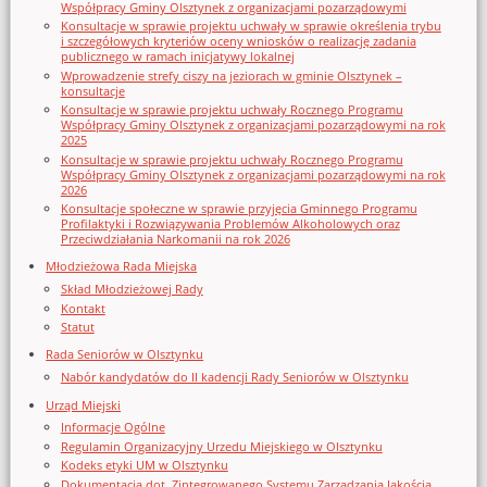
Współpracy Gminy Olsztynek z organizacjami pozarządowymi
Konsultacje w sprawie projektu uchwały w sprawie określenia trybu
i szczegółowych kryteriów oceny wniosków o realizację zadania
publicznego w ramach inicjatywy lokalnej
Wprowadzenie strefy ciszy na jeziorach w gminie Olsztynek –
konsultacje
Konsultacje w sprawie projektu uchwały Rocznego Programu
Współpracy Gminy Olsztynek z organizacjami pozarządowymi na rok
2025
Konsultacje w sprawie projektu uchwały Rocznego Programu
Współpracy Gminy Olsztynek z organizacjami pozarządowymi na rok
2026
Konsultacje społeczne w sprawie przyjęcia Gminnego Programu
Profilaktyki i Rozwiązywania Problemów Alkoholowych oraz
Przeciwdziałania Narkomanii na rok 2026
Młodzieżowa Rada Miejska
Skład Młodzieżowej Rady
Kontakt
Statut
Rada Seniorów w Olsztynku
Nabór kandydatów do II kadencji Rady Seniorów w Olsztynku
Urząd Miejski
Informacje Ogólne
Regulamin Organizacyjny Urzedu Miejskiego w Olsztynku
Kodeks etyki UM w Olsztynku
Dokumentacja dot. Zintegrowanego Systemu Zarządzania Jakością