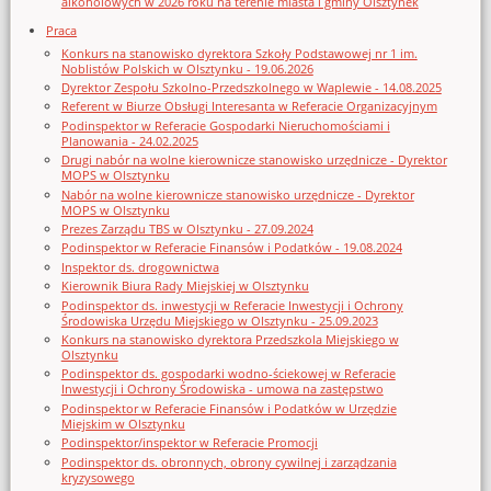
alkoholowych w 2026 roku na terenie miasta i gminy Olsztynek
Praca
Konkurs na stanowisko dyrektora Szkoły Podstawowej nr 1 im.
Noblistów Polskich w Olsztynku - 19.06.2026
Dyrektor Zespołu Szkolno-Przedszkolnego w Waplewie - 14.08.2025
Referent w Biurze Obsługi Interesanta w Referacie Organizacyjnym
Podinspektor w Referacie Gospodarki Nieruchomościami i
Planowania - 24.02.2025
Drugi nabór na wolne kierownicze stanowisko urzędnicze - Dyrektor
MOPS w Olsztynku
Nabór na wolne kierownicze stanowisko urzędnicze - Dyrektor
MOPS w Olsztynku
Prezes Zarządu TBS w Olsztynku - 27.09.2024
Podinspektor w Referacie Finansów i Podatków - 19.08.2024
Inspektor ds. drogownictwa
Kierownik Biura Rady Miejskiej w Olsztynku
Podinspektor ds. inwestycji w Referacie Inwestycji i Ochrony
Środowiska Urzędu Miejskiego w Olsztynku - 25.09.2023
Konkurs na stanowisko dyrektora Przedszkola Miejskiego w
Olsztynku
Podinspektor ds. gospodarki wodno-ściekowej w Referacie
Inwestycji i Ochrony Środowiska - umowa na zastępstwo
Podinspektor w Referacie Finansów i Podatków w Urzędzie
Miejskim w Olsztynku
Podinspektor/inspektor w Referacie Promocji
Podinspektor ds. obronnych, obrony cywilnej i zarządzania
kryzysowego