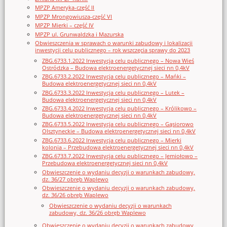
MPZP Ameryka-część II
MPZP Mrongowiusza-część VI
MPZP Mierki – część IV
MPZP ul. Grunwaldzka i Mazurska
Obwieszczenia w sprawach o warunki zabudowy i lokalizacji
inwestycji celu publicznego – rok wszczęcia sprawy do 2023
ZBG.6733.1.2022 Inwestycja celu publicznego – Nowa Wieś
Ostródzka – Budowa elektroenergetycznej sieci nn 0,4kV
ZBG.6733.2.2022 Inwestycja celu publicznego – Mańki –
Budowa elektroenergetycznej sieci nn 0,4kV
ZBG.6733.3.2022 Inwestycja celu publicznego – Lutek –
Budowa elektroenergetycznej sieci nn 0,4kV
ZBG.6733.4.2022 Inwestycja celu publicznego – Królikowo –
Budowa elektroenergetycznej sieci nn 0,4kV
ZBG.6733.5.2022 Inwestycja celu publicznego – Gąsiorowo
Olsztyneckie – Budowa elektroenergetycznej sieci nn 0,4kV
ZBG.6733.6.2022 Inwestycja celu publicznego – Mierki
kolonia – Przebudowa elektroenergetycznej sieci nn 0,4kV
ZBG.6733.7.2022 Inwestycja celu publicznego – Jemiołowo –
Przebudowa elektroenergetycznej sieci nn 0,4kV
Obwieszczenie o wydaniu decyzji o warunkach zabudowy,
dz. 36/27 obręb Waplewo
Obwieszczenie o wydaniu decyzji o warunkach zabudowy,
dz. 36/26 obręb Waplewo
Obwieszczenie o wydaniu decyzji o warunkach
zabudowy, dz. 36/26 obręb Waplewo
Obwieszczenie o wydaniu decyzji o warunkach zabudowy,