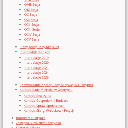
XXVIII Sesja
XXIX Sesja
XXX Sesja
XXXI Sesja
XXXII Sesja
XXXIII Sesja
XXXIV Sesja
XXXV Sesja
Plany pracy Rady Miejskiej
Interpelacje radnych
Interpelacje 2019
Interpelacje 2020
Interpelacje 2021
Interpelacje 2024
Interpelacje 2026
Sprawozdanie z pracy Rady Miejskiej w Olsztynku
Komisje Rady Miejskiej w Olsztynku
Komisja Rewizyjna
Komisja Gospodarki i Budżetu
Komisja Spraw Społecznych
Komisja Skarg, Wniosków i Petycji
Burmistrz Olsztynka
Zastępca Burmistrza Olsztynka
Sekretarz Miasta