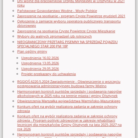
Dni wolne dla pracowników Urzędu Miejskiego w Olsztynku w 2021
roku
Państwowe Gospodarstwo Wodne - Wody Polskie
Zaproszenie na spotkanie - program Czyste Powietrze grudzień 2021
Ogłoszenie o zamiarze wyboru operatora publicznego transportu
zbiorowego
Zaproszenie na spotkania Czyste Powietrze Czyste Mieszkanie
Wybory do walnych zgromadzeń izb rolniczych
NIEOGRANICZONY PRZETARG PISEMNY NA SPRZEDAŻ POJAZDU
SPECJALNEGO STAR 200 PM 18P
Plan ogólny gminy
Uzgodnienia 16.02.2026
Uzgodnienia 13.05.2026
Uzgodnienia 29.05.2026
Projekt przekazany do uchwalenia
RGGIOŚ.6220.5.2024 Zawiadomienie - Obwieszczenie o wszczęciu
postępowania administracyjnego budowa farmy Mielno
Harmonogram kontroli punktów sprzedaży i podawania napojów
alkoholowych w 2025 roku na terenie miasta i gminy Olsztynek
Obwieszczenia Marszałka województwa Warmińsko-Mazurskiego
Konkurs ofert na wybór realizatora zadania w zakresie ochrony
zdrowia
Konkurs ofert na wybór realizatora zadania w zakresie ochrony
zdrowia - Program polityki zdrowotnej w zakresie rehabilitacji
leczniczej dla mieszkańców Gminy Olsztynek na lata 2025-2027 na
rok 2026
Harmonogram kontroli punktów sprzedaży i podawania napojów