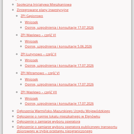
Społeczna Inicjatywa Mieszkaniowa
Zintegrowane plany inwestycyjne
ZPI Gąsiorowo
Wniosek
Opinie, uzgodnienia i konsultacje 17.07.2026
ZPI Waplewo – część VI
Wniosek
Opinie, uzgodnienia i konsultacje 5.06.2026
ZPI Łutynowo – część II
Wniosek
Opinie, uzgodnienia i konsultacje 17.07.2026
ZPI Witramowo – część VI
Wniosek
Opinie, uzgodnienia i konsultacje 17.07.2026
ZPI Waplewo – część VII
Wniosek
Opinie, uzgodnienia i konsultacje 17.07.2026
Ogłoszenia Warmińsko-Mazurskiego Urzędu Wojewódzkiego
Ogłoszenie o najmie lokalu mieszkalnego w Elgnówku
Ogłoszenie o zamiarze wyboru operatora
Ogłoszenie o zamiarze wyboru operatora publicznego transportu
zbiorowego w trybie przetargu nieograniczonego