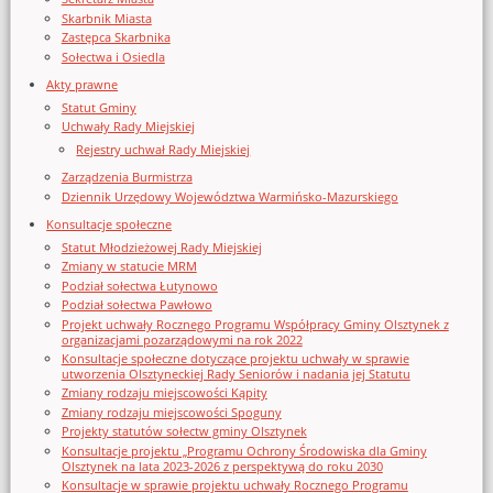
Skarbnik Miasta
Zastępca Skarbnika
Sołectwa i Osiedla
Akty prawne
Statut Gminy
Uchwały Rady Miejskiej
Rejestry uchwał Rady Miejskiej
Zarządzenia Burmistrza
Dziennik Urzędowy Województwa Warmińsko-Mazurskiego
Konsultacje społeczne
Statut Młodzieżowej Rady Miejskiej
Zmiany w statucie MRM
Podział sołectwa Łutynowo
Podział sołectwa Pawłowo
Projekt uchwały Rocznego Programu Współpracy Gminy Olsztynek z
organizacjami pozarządowymi na rok 2022
Konsultacje społeczne dotyczące projektu uchwały w sprawie
utworzenia Olsztyneckiej Rady Seniorów i nadania jej Statutu
Zmiany rodzaju miejscowości Kąpity
Zmiany rodzaju miejscowości Spoguny
Projekty statutów sołectw gminy Olsztynek
Konsultacje projektu „Programu Ochrony Środowiska dla Gminy
Olsztynek na lata 2023-2026 z perspektywą do roku 2030
Konsultacje w sprawie projektu uchwały Rocznego Programu