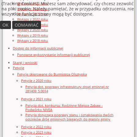
(Tracking Cookies). Możesz sam zdecydować, czy chcesz zezwolić
Wykazy z 2025 roku
na pliki cookie. Należy pamiętać, że w przypadku odrzucenia, nie
Wykazy z 2024 roku
wszystkie funkcje strony mogą być dostępne.
Wykazy z 2023 roku
Wykazy z 2022 roku
OK
ODMAWIAĆ
Wykazy z 2021 roku
Wykazy z 2020 roku
Wykazy z 2019 roku
Wykazy z 2018 roku
Dostęp do informacji publicznej
Ponowne wykorzystanie informacji publicznej
Skargi i wnioski
Petycje
Petycje skierowane do Burmistrza Olsztynka
Petycje z 2020 roku
Petycja dot. poprawy infrastruktury drogi gminnej nr
281409_5.0014
Petycje z 2021 roku
Petycja dot. konkursu: Rodzinne Miejsce Zabaw -
Podwórko NIVEA
Petycja dotycząca poprawy stanu i oznakowania dwóch
odcinków dróg gminnych biegących do granicy gminy
Petycje z 2022 roku
Petycje z 2023 roku