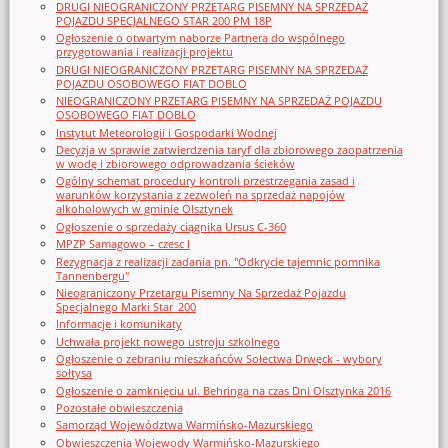
DRUGI NIEOGRANICZONY PRZETARG PISEMNY NA SPRZEDAŻ
POJAZDU SPECJALNEGO STAR 200 PM 18P
Ogłoszenie o otwartym naborze Partnera do wspólnego
przygotowania i realizacji projektu
DRUGI NIEOGRANICZONY PRZETARG PISEMNY NA SPRZEDAŻ
POJAZDU OSOBOWEGO FIAT DOBLO
NIEOGRANICZONY PRZETARG PISEMNY NA SPRZEDAŻ POJAZDU
OSOBOWEGO FIAT DOBLO
Instytut Meteorologii i Gospodarki Wodnej
Decyzja w sprawie zatwierdzenia taryf dla zbiorowego zaopatrzenia
w wodę i zbiorowego odprowadzania ścieków
Ogólny schemat procedury kontroli przestrzegania zasad i
warunków korzystania z zezwoleń na sprzedaż napojów
alkoholowych w gminie Olsztynek
Ogłoszenie o sprzedaży ciągnika Ursus C-360
MPZP Samagowo – czesc I
Rezygnacja z realizacji zadania pn. "Odkrycie tajemnic pomnika
Tannenbergu"
Nieograniczony Przetargu Pisemny Na Sprzedaż Pojazdu
Specjalnego Marki Star_200
Informacje i komunikaty
Uchwała projekt nowego ustroju szkolnego
Ogłoszenie o zebraniu mieszkańców Sołectwa Drwęck - wybory
sołtysa
Ogłoszenie o zamknięciu ul. Behringa na czas Dni Olsztynka 2016
Pozostałe obwieszczenia
Samorząd Województwa Warmińsko-Mazurskiego
Obwieszczenia Wojewody Warmińsko-Mazurskiego