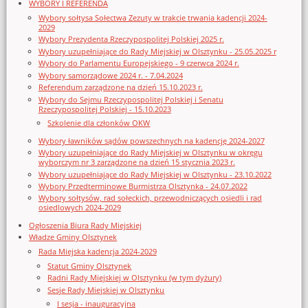
WYBORY I REFERENDA
Wybory sołtysa Sołectwa Zezuty w trakcie trwania kadencji 2024-
2029
Wybory Prezydenta Rzeczypospolitej Polskiej 2025 r.
Wybory uzupełniające do Rady Miejskiej w Olsztynku - 25.05.2025 r
Wybory do Parlamentu Europejskiego - 9 czerwca 2024 r.
Wybory samorządowe 2024 r. - 7.04.2024
Referendum zarządzone na dzień 15.10.2023 r.
Wybory do Sejmu Rzeczypospolitej Polskiej i Senatu
Rzeczypospolitej Polskiej - 15.10.2023
Szkolenie dla członków OKW
Wybory ławników sądów powszechnych na kadencję 2024-2027
Wybory uzupełniające do Rady Miejskiej w Olsztynku w okręgu
wyborczym nr 3 zarządzone na dzień 15 stycznia 2023 r.
Wybory uzupełniające do Rady Miejskiej w Olsztynku - 23.10.2022
Wybory Przedterminowe Burmistrza Olsztynka - 24.07.2022
Wybory sołtysów, rad sołeckich, przewodniczących osiedli i rad
osiedlowych 2024-2029
Ogłoszenia Biura Rady Miejskiej
Władze Gminy Olsztynek
Rada Miejska kadencja 2024-2029
Statut Gminy Olsztynek
Radni Rady Miejskiej w Olsztynku (w tym dyżury)
Sesje Rady Miejskiej w Olsztynku
I sesja - inauguracyjna