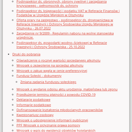
Podinspektor ds. obronnych, obrony cywilnej i zarządzania
kryzysowego - pełnomocnik ds. ochrony
Podinspektor ds. księgowości i podatku VAT w Referacie Finansów i
Podatków w Urzędzie Miejskim w Olsztynku
Oferta pracy na zastępstwo - podinspektor ds. drogownictwa w
Referacie Inwestycji i Ochrony Środowiska Urzędu Miejskiego w
Olsztynku - 26.07.2022
Zarządzenie nr 9/2009 - Regulamin naboru na wolne stanowiska
urzędnicze.
Podinspektor ds. gospodarki wodno–ściekowej w Referacie
Inwestycji i Ochrony Środowiska - 25.10.2022
Druki do pobrania
Oświadczenie o rocznej wartości sprzedanego alkoholu
Wniosek o zezwolenie na sprzedaz alkoholu
Wniosek o zakup węgla w cenie preferencyjnej
Fundusz Sołecki - dokumenty
Zmiana zadania funduszu sołeckiego
Wniosek o wydanie odpisu aktu urodzenia, małżeństwa lub zgonu
Przedłużenie terminu płatności z powodu COVID-19
Deklaracje podatkowe
Informacje podatkowe
Dofinansowanie kształcenia młodocianych pracowników
Kwestonariusz osobowy
Wniosek o udostępnienie informacji publicznej
PPF Wniosek o przyznanie prawa pomocy
Wniosek o wpis do ewidencji obiektów hotelarskich