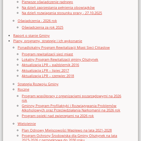
Pierwsze oświadczenie radnego
Na dzień zaprzestania pełnienia obowiązków
Na dzień rozwiązania stosunku pracy - 27.10.2025
Oświadczenia - 2026 rok
Oświadczenia za rok 2025
Raport o stanie Gminy
Plany, programy, strategie i ich wykonanie
Ponadlokalny Program Rewitalizacji Miast Sieci Cittaslow
Program rewitalizacji sieci miast
Lokalny Program Rewitalizacji gminy Olsztynek
Aktualizacja LPR – październik 2016
Aktualizacja LPR – lipiec 2017
Aktualizacja LPR – czerwiec 2018
Strategia Rozwoju Gminy
Roczne
Program współpracy z organizacjami pozarządowymi na 2026
rok
Gminny Program Profilaktyki i Rozwiązywania Problemów
Alkoholowych oraz Przeciwdziałania Narkomanii na 2026 rok
Program opieki nad zwierzętami na 2026 rok
Wieloletnie
Plan Odnowy Miejscowości Waplewo na lata 2021-2028
Program Ochrony Środowiska dla Gminy Olsztynek na lata
2023-2026 z perspektywą do 2030 roku