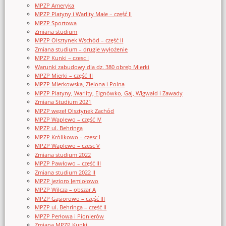
MPZP Ameryka
MPZP Platyny i Warlity Małe – część II
MPZP Sportowa
Zmiana studium
MPZP Olsztynek Wschód – część II
Zmiana studium – drugie wyłożenie
MPZP Kunki – czesc I
Warunki zabudowy dla dz. 380 obręb Mierki
MPZP Mierki – część III
MPZP Mierkowska, Zielona i Polna
MPZP Platyny, Warlity, Elgnówko, Gaj, Wigwałd i Zawady
Zmiana Studium 2021
MPZP węzeł Olsztynek Zachód
MPZP Waplewo – część IV
MPZP ul. Behringa
MPZP Królikowo – czesc I
MPZP Waplewo – czesc V
Zmiana studium 2022
MPZP Pawłowo – część III
Zmiana studium 2022 II
MPZP jezioro Jemiołowo
MPZP Wilcza – obszar A
MPZP Gąsiorowo – część III
MPZP ul. Behringa – część II
MPZP Perłowa i Pionierów
Zmiana MPZP Kunki