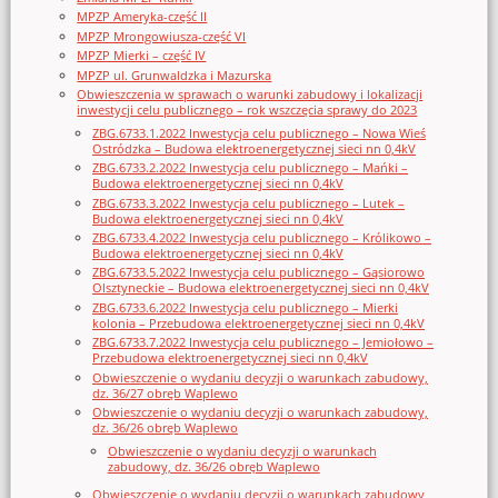
MPZP Ameryka-część II
MPZP Mrongowiusza-część VI
MPZP Mierki – część IV
MPZP ul. Grunwaldzka i Mazurska
Obwieszczenia w sprawach o warunki zabudowy i lokalizacji
inwestycji celu publicznego – rok wszczęcia sprawy do 2023
ZBG.6733.1.2022 Inwestycja celu publicznego – Nowa Wieś
Ostródzka – Budowa elektroenergetycznej sieci nn 0,4kV
ZBG.6733.2.2022 Inwestycja celu publicznego – Mańki –
Budowa elektroenergetycznej sieci nn 0,4kV
ZBG.6733.3.2022 Inwestycja celu publicznego – Lutek –
Budowa elektroenergetycznej sieci nn 0,4kV
ZBG.6733.4.2022 Inwestycja celu publicznego – Królikowo –
Budowa elektroenergetycznej sieci nn 0,4kV
ZBG.6733.5.2022 Inwestycja celu publicznego – Gąsiorowo
Olsztyneckie – Budowa elektroenergetycznej sieci nn 0,4kV
ZBG.6733.6.2022 Inwestycja celu publicznego – Mierki
kolonia – Przebudowa elektroenergetycznej sieci nn 0,4kV
ZBG.6733.7.2022 Inwestycja celu publicznego – Jemiołowo –
Przebudowa elektroenergetycznej sieci nn 0,4kV
Obwieszczenie o wydaniu decyzji o warunkach zabudowy,
dz. 36/27 obręb Waplewo
Obwieszczenie o wydaniu decyzji o warunkach zabudowy,
dz. 36/26 obręb Waplewo
Obwieszczenie o wydaniu decyzji o warunkach
zabudowy, dz. 36/26 obręb Waplewo
Obwieszczenie o wydaniu decyzji o warunkach zabudowy,