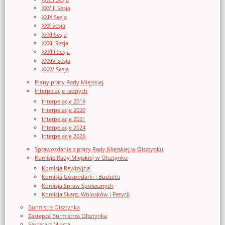
XXVIII Sesja
XXIX Sesja
XXX Sesja
XXXI Sesja
XXXII Sesja
XXXIII Sesja
XXXIV Sesja
XXXV Sesja
Plany pracy Rady Miejskiej
Interpelacje radnych
Interpelacje 2019
Interpelacje 2020
Interpelacje 2021
Interpelacje 2024
Interpelacje 2026
Sprawozdanie z pracy Rady Miejskiej w Olsztynku
Komisje Rady Miejskiej w Olsztynku
Komisja Rewizyjna
Komisja Gospodarki i Budżetu
Komisja Spraw Społecznych
Komisja Skarg, Wniosków i Petycji
Burmistrz Olsztynka
Zastępca Burmistrza Olsztynka
Sekretarz Miasta