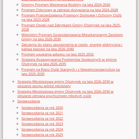
Gminny Program Wspierania Rodziny na lata 2024-2026
Program Osłonowy w zakresie dożywiania na lata 2024-2028
Program Przeciwdziałania Przemocy Domowej i Ochrony Osób
na lata 2023-2028
Program Opieki nad Zabytkami Gminy Olsztynek na lata 2025-
2028
Wieloletni Program Gospodarowania Mieszkaniowym Zasobem
Gminy na lata 2026-2030
Założenia do planu zaopatrzenia w ciepło, energię elektryczna i
paliwa gazowe na lata 2026-2040
Program usuwania azbestu na lata 2025-2032
Strategia Rozwiązywania Problemów Społecznych w gminie
Olsztynek na lata 2026-2035
Program na Rzecz Osób Starszych i z Niepełnosprawnością na
lata 2025-2030
Strategia Młodzieżowa gminy Olsztynek na lata 2026-2030 w
obszarze sportu wśród młodzieży
Strategia Młodzieżowa gminy Olsztynek na lata 2026-2030 w
obszarze zdrowia psychicznego młodych osób
Sprawozdania
Sprawozdania za rok 2020
Sprawozdania za rok 2021
Sprawozdania za rok 2022
Sprawozdania za rok 2023
Sprawozdania za rok 2024
Sprawozdania za rok 2025