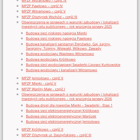
MPZP Witramowo – część IV
MPZP Pawłowo – część IV
MPZP Witramowo – część V
MPZP Olsztynek Wschód – część III
Obwieszczenia w sprawach o warunki zabudowy i lokalizacji
inwestycji celu publicznego – rok wszczęcia sprawy 2025
Budowa sieci niskiego napięcia Mierki
Budowa sieci niskiego napięcia Pawłowo
Budowa kanalizacji sanitarnej Elgnówko, Gaj, Łęciny,
Świętajny, Tolejny, Wigwałd, Wilkowo, Zawady
Budowa wodociągu Waplewo-Witramowo
Budowa wodociągu Królikowo
Budowa sieci wodociągowej Swaderki-Lipowo Kurkowskie
Budowa wodociągu i kanalizacji Witramowo
MPZP Jemiołowo - część II
MPZP Mierki - część V
MPZP Warlity Małe - część I
Obwieszczenia w sprawach o warunki zabudowy i lokalizacji
inwestycji celu publicznego – rok wszczęcia sprawy 2026
Budowa drogi dla rowerów Mierki – Swaderki - Etap 1
Budowa sieci elektroenergetycznej Królikowo
Budowa sieci elektroenergetycznej Marózek
Budowa sieci elektroenergetycznej Jemiołowo
MPZP Królikowo – część II
MPZP Olsztynek ul. Daszyńskiego – część III