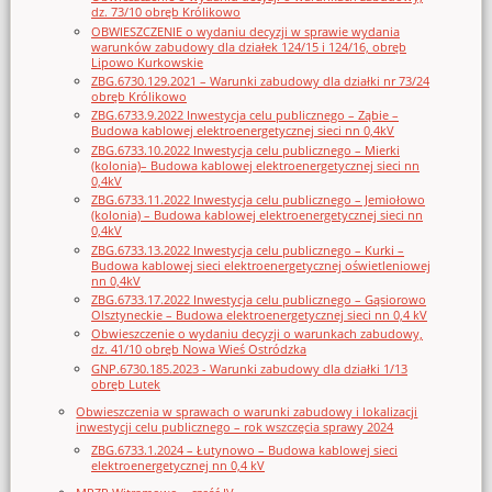
dz. 73/10 obręb Królikowo
OBWIESZCZENIE o wydaniu decyzji w sprawie wydania
warunków zabudowy dla działek 124/15 i 124/16, obręb
Lipowo Kurkowskie
ZBG.6730.129.2021 – Warunki zabudowy dla działki nr 73/24
obręb Królikowo
ZBG.6733.9.2022 Inwestycja celu publicznego – Ząbie –
Budowa kablowej elektroenergetycznej sieci nn 0,4kV
ZBG.6733.10.2022 Inwestycja celu publicznego – Mierki
(kolonia)– Budowa kablowej elektroenergetycznej sieci nn
0,4kV
ZBG.6733.11.2022 Inwestycja celu publicznego – Jemiołowo
(kolonia) – Budowa kablowej elektroenergetycznej sieci nn
0,4kV
ZBG.6733.13.2022 Inwestycja celu publicznego – Kurki –
Budowa kablowej sieci elektroenergetycznej oświetleniowej
nn 0,4kV
ZBG.6733.17.2022 Inwestycja celu publicznego – Gąsiorowo
Olsztyneckie – Budowa elektroenergetycznej sieci nn 0,4 kV
Obwieszczenie o wydaniu decyzji o warunkach zabudowy,
dz. 41/10 obręb Nowa Wieś Ostródzka
GNP.6730.185.2023 - Warunki zabudowy dla działki 1/13
obręb Lutek
Obwieszczenia w sprawach o warunki zabudowy i lokalizacji
inwestycji celu publicznego – rok wszczęcia sprawy 2024
ZBG.6733.1.2024 – Łutynowo – Budowa kablowej sieci
elektroenergetycznej nn 0,4 kV