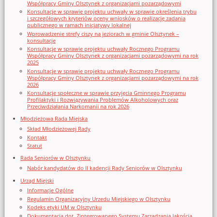
Współpracy Gminy Olsztynek z organizacjami pozarządowymi
Konsultacje w sprawie projektu uchwały w sprawie określenia trybu
i szczegółowych kryteriów oceny wniosków o realizację zadania
publicznego w ramach inicjatywy lokalnej
Wprowadzenie strefy ciszy na jeziorach w gminie Olsztynek –
konsultacje
Konsultacje w sprawie projektu uchwały Rocznego Programu
Współpracy Gminy Olsztynek z organizacjami pozarządowymi na rok
2025
Konsultacje w sprawie projektu uchwały Rocznego Programu
Współpracy Gminy Olsztynek z organizacjami pozarządowymi na rok
2026
Konsultacje społeczne w sprawie przyjęcia Gminnego Programu
Profilaktyki i Rozwiązywania Problemów Alkoholowych oraz
Przeciwdziałania Narkomanii na rok 2026
Młodzieżowa Rada Miejska
Skład Młodzieżowej Rady
Kontakt
Statut
Rada Seniorów w Olsztynku
Nabór kandydatów do II kadencji Rady Seniorów w Olsztynku
Urząd Miejski
Informacje Ogólne
Regulamin Organizacyjny Urzedu Miejskiego w Olsztynku
Kodeks etyki UM w Olsztynku
Dokumentacja dot. Zintegrowanego Systemu Zarządzania Jakością