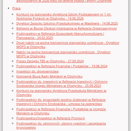
alkoholowych w 2026 roku na terenie miasta i gminy Olsztynek
Praca
Konkurs na stanowisko dyrektora Szkoły Podstawowej nr 1 im.
Noblistów Polskich w Olsztynku - 19.06.2026
Dyrektor Zespołu Szkolno-Przedszkolnego w Waplewie - 14.08.2025
Referent w Biurze Obsługi Interesanta w Referacie Organizacyjnym
Podinspektor w Referacie Gospodarki Nieruchomościami i
Planowania - 24.02.2025
Drugi nabór na wolne kierownicze stanowisko urzędnicze - Dyrektor
MOPS w Olsztynku
Nabór na wolne kierownicze stanowisko urzędnicze - Dyrektor
MOPS w Olsztynku
Prezes Zarządu TBS w Olsztynku - 27.09.2024
Podinspektor w Referacie Finansów i Podatków - 19.08.2024
Inspektor ds. drogownictwa
Kierownik Biura Rady Miejskiej w Olsztynku
Podinspektor ds. inwestycji w Referacie Inwestycji i Ochrony
Środowiska Urzędu Miejskiego w Olsztynku - 25.09.2023
Konkurs na stanowisko dyrektora Przedszkola Miejskiego w
Olsztynku
Podinspektor ds. gospodarki wodno-ściekowej w Referacie
Inwestycji i Ochrony Środowiska - umowa na zastępstwo
Podinspektor w Referacie Finansów i Podatków w Urzędzie
Miejskim w Olsztynku
Podinspektor/inspektor w Referacie Promocji
Podinspektor ds. obronnych, obrony cywilnej i zarządzania
kryzysowego