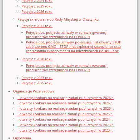
Petycje z 2024 roku
Petycje z 2025 roku
Petycje z 2026 roku
Petycje skierowane do Rady Miejskiej w Olsztynku
Petycje z 2021 roku
Petycja dot. podjęcia uchwały w sprawie gwarancji
producentów szczepionek na COVID-19
Petycja dot. podjęcia uchwały poierającej list otwarty STOP
zabójczenmu GMO - STOP niebezpiecznej szczepionce oraz
zaprzestania eksperymentu na mieszkańcach Polski i inne
Petycje z 2020 roku
Petycja dot. podjęcia uchwały w sprawie gwarancji
producentów szczepionek na COVID-19
Petycje z 2023 roku
Petycje z 2025 roku
Organizacje Pozarządowe
II otwarty konkurs na realizację zadań publicznych w 2026 r.
I otwarty konkurs na realizację zadań publicznych w 2026 r.
II otwarty konkurs na realizację zadań publicznych w 2025 r.
I otwarty konkurs na realizację zadań publicznych w 2025 r.
I otwarty konkurs na realizację zadań publicznych w 2024 r.
II otwarty konkurs na realizację zadań publicznych w 2023 r.
I otwarty konkurs na realizację zadań publicznych w 2023 r.
Ogłoszenia