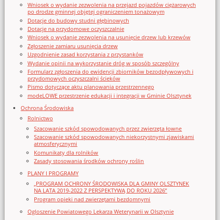
Wniosek o wydanie zezwolenia na przejazd pojazdów ciężarowych
po drodze gminnej objętej ograniczeniem tonażowym
Dotacje do budowy studni głębinowych
Dotacje na przydomowe oczyszczalnie
Wniosek o wydanie zezwolenia na usunięcie drzew lub krzewów
Zgłoszenie zamiaru usunięcia drzew
Uzgodnienie zasad korzystania z przystanków
Wydanie opinii na wykorzystanie dróg w sposób szczególny
Formularz zgłoszenia do ewidencji zbiorników bezodpływowych i
przydomowych oczyszczalni ścieków
Pismo dotyczące aktu planowania przestrzennego
modeLOWE przestrzenie edukacji i integracji w Gminie Olsztynek
Ochrona Środowiska
Rolnictwo
Szacowanie szkód spowodowanych przez zwierzęta łowne
Szacowanie szkód spowodowanych niekorzystnymi zjawiskami
atmosferycznymi
Komunikaty dla rolników
Zasady stosowania środków ochrony roślin
PLANY I PROGRAMY
„PROGRAM OCHRONY ŚRODOWISKA DLA GMINY OLSZTYNEK
NA LATA 2019-2022 Z PERSPEKTYWĄ DO ROKU 2026”
Program opieki nad zwierzętami bezdomnymi
Ogloszenie Powiatowego Lekarza Weterynarii w Olsztynie