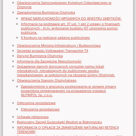
Obwieszczenia Samorządowego Kolegium Odwoławczego w
Olsztynie
Zawiadomienia Burmistrza Olsztynka
WYKAZ NIERUCHOMOŚCI WPISANYCH DO REJESTRU ZABYTKÓW.
Informacja na podstawie art. 37 ust. 1 pkt 2 ustawy o finansach
publicznych - m.in. wykonanie budżetu JST umorzenia pomoc
publiczna.
II Konkurs na realizację zadania publicznego
Obwieszczenia Ministra Infrastruktury i Budwonictwa
Sprzedaż pojazdu Volkswagen Transporter T4
Decyzje Burmistrza Olsztynka
Informacje dla Zarządców Nieruchomości
Zestawienie danych dotyczących czynszów najmu lokali
mieszkalnych, nienależących do publicznego zasobu
mieszkaniowego, w położonych na obszarze Gminy Olsztynek.
Obwieszczenia Starosty Olsztyńskiego
Zawiadomienie o wszczęciu postępowania w sprawie zmiany
pozwolenia zintegrowanego na prowadzenie instalacji
NUTRIPOL Sp. z o.o.
Ogłoszenia sprzedażowe
Ogłoszenia sprzedażowe
Uchwała reklamowa
Regionalny Zarząd Gospodarki Wodnej w Białymstoku
INFORMACJA O OPŁACIE ZA ZMNIEJSZENIE NATURALNEJ RETENCJI
TERENOWEJ