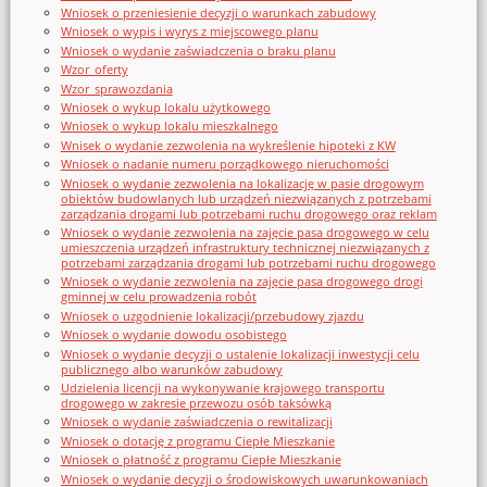
Wniosek o przeniesienie decyzji o warunkach zabudowy
Wniosek o wypis i wyrys z miejscowego planu
Wniosek o wydanie zaświadczenia o braku planu
Wzor_oferty
Wzor_sprawozdania
Wniosek o wykup lokalu użytkowego
Wniosek o wykup lokalu mieszkalnego
Wnisek o wydanie zezwolenia na wykreślenie hipoteki z KW
Wniosek o nadanie numeru porządkowego nieruchomości
Wniosek o wydanie zezwolenia na lokalizację w pasie drogowym
obiektów budowlanych lub urządzeń niezwiązanych z potrzebami
zarządzania drogami lub potrzebami ruchu drogowego oraz reklam
Wniosek o wydanie zezwolenia na zajęcie pasa drogowego w celu
umieszczenia urządzeń infrastruktury technicznej niezwiązanych z
potrzebami zarządzania drogami lub potrzebami ruchu drogowego
Wniosek o wydanie zezwolenia na zajęcie pasa drogowego drogi
gminnej w celu prowadzenia robót
Wniosek o uzgodnienie lokalizacji/przebudowy zjazdu
Wniosek o wydanie dowodu osobistego
Wniosek o wydanie decyzji o ustalenie lokalizacji inwestycji celu
publicznego albo warunków zabudowy
Udzielenia licencji na wykonywanie krajowego transportu
drogowego w zakresie przewozu osób taksówką
Wniosek o wydanie zaświadczenia o rewitalizacji
Wniosek o dotację z programu Ciepłe Mieszkanie
Wniosek o płatność z programu Ciepłe Mieszkanie
Wniosek o wydanie decyzji o środowiskowych uwarunkowaniach