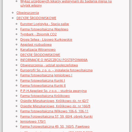
Wykaz urzędowych lekarzy weterynarii do badania mięsa na
użytek własny
Obwieszczenia
DECYZJE ŚRODOWISKOWE
Eurotter Logistyka - Stacja paliw
Farma fotowoltaiczna Waplewo
Tymbark - Zbiornik CO2
Droga Selwa - Lipowo Kurkowskie
Agaplast rozbudowa
Kanalizacja Witramowo
DECYZJE ŚRODOWISKOWE
INFORMACJE O WSZCZĘCIU POSTĘPOWANIA
Obwieszczenia - udział społeczeństwa
Europrofil Sp. z o. o. – instalacja fotowoltaiczna
Farma fotowoltaiczna Jemiołowo I
Farma fotowoltaiczna Kunki I
Farma fotowoltaiczna Kunki II
P.P-H.Agaplast Sp. z o.o. - studnia awaryjna
Farma fotowoltaiczna Królikowo
Osiedle Mieszkaniowe, Królikowo dz. nr 42/7
Osiedle Mieszkaniowe, Królikowo dz. nr 166/8
Farma fotowoltaiczna Wilkowo 106-6, 106-11
Farma Fotowoltaiczna 57, 59, 60/4, obręb Kunki
Jemiołowo 170/1
Farma Fotowoltaiczna 49, 50, 160/5, Pawłowo