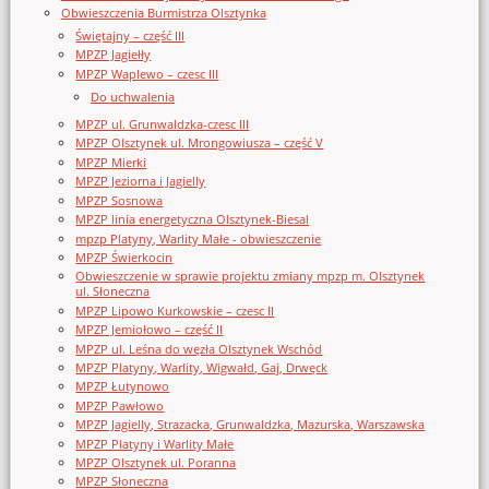
Obwieszczenia Burmistrza Olsztynka
Świętajny – część III
MPZP Jagiełły
MPZP Waplewo – czesc III
Do uchwalenia
MPZP ul. Grunwaldzka-czesc III
MPZP Olsztynek ul. Mrongowiusza – część V
MPZP Mierki
MPZP Jeziorna i Jagielly
MPZP Sosnowa
MPZP linia energetyczna Olsztynek-Biesal
mpzp Platyny, Warlity Małe - obwieszczenie
MPZP Świerkocin
Obwieszczenie w sprawie projektu zmiany mpzp m. Olsztynek
ul. Słoneczna
MPZP Lipowo Kurkowskie – czesc II
MPZP Jemiołowo – część II
MPZP ul. Leśna do węzła Olsztynek Wschód
MPZP Platyny, Warlity, Wigwałd, Gaj, Drwęck
MPZP Łutynowo
MPZP Pawłowo
MPZP Jagielly, Strazacka, Grunwaldzka, Mazurska, Warszawska
MPZP Platyny i Warlity Małe
MPZP Olsztynek ul. Poranna
MPZP Słoneczna