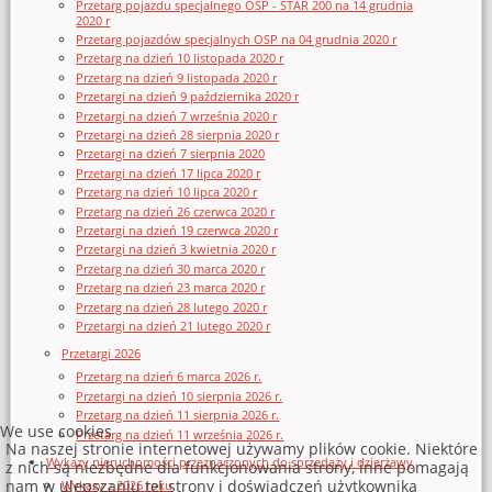
Przetarg pojazdu specjalnego OSP - STAR 200 na 14 grudnia
2020 r
Przetarg pojazdów specjalnych OSP na 04 grudnia 2020 r
Przetarg na dzień 10 listopada 2020 r
Przetarg na dzień 9 listopada 2020 r
Przetargi na dzień 9 października 2020 r
Przetargi na dzień 7 września 2020 r
Przetargi na dzień 28 sierpnia 2020 r
Przetargi na dzień 7 sierpnia 2020
Przetargi na dzień 17 lipca 2020 r
Przetarg na dzień 10 lipca 2020 r
Przetarg na dzień 26 czerwca 2020 r
Przetargi na dzień 19 czerwca 2020 r
Przetargi na dzień 3 kwietnia 2020 r
Przetarg na dzień 30 marca 2020 r
Przetarg na dzień 23 marca 2020 r
Przetarg na dzień 28 lutego 2020 r
Przetargi na dzień 21 lutego 2020 r
Przetargi 2026
Przetarg na dzień 6 marca 2026 r.
Przetargi na dzień 10 sierpnia 2026 r.
Przetarg na dzień 11 sierpnia 2026 r.
We use cookies
Przetarg na dzień 11 września 2026 r.
Na naszej stronie internetowej używamy plików cookie. Niektóre
Wykazy nieruchomości przeznaczonych do sprzedaży i dzierżawy
z nich są niezbędne dla funkcjonowania strony, inne pomagają
nam w ulepszaniu tej strony i doświadczeń użytkownika
Wykazy z 2026 roku