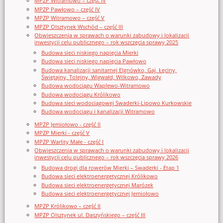
MPZP Witramowo – część IV
MPZP Pawłowo – część IV
MPZP Witramowo – część V
MPZP Olsztynek Wschód – część III
Obwieszczenia w sprawach o warunki zabudowy i lokalizacji
inwestycji celu publicznego – rok wszczęcia sprawy 2025
Budowa sieci niskiego napięcia Mierki
Budowa sieci niskiego napięcia Pawłowo
Budowa kanalizacji sanitarnej Elgnówko, Gaj, Łęciny,
Świętajny, Tolejny, Wigwałd, Wilkowo, Zawady
Budowa wodociągu Waplewo-Witramowo
Budowa wodociągu Królikowo
Budowa sieci wodociągowej Swaderki-Lipowo Kurkowskie
Budowa wodociągu i kanalizacji Witramowo
MPZP Jemiołowo - część II
MPZP Mierki - część V
MPZP Warlity Małe - część I
Obwieszczenia w sprawach o warunki zabudowy i lokalizacji
inwestycji celu publicznego – rok wszczęcia sprawy 2026
Budowa drogi dla rowerów Mierki – Swaderki - Etap 1
Budowa sieci elektroenergetycznej Królikowo
Budowa sieci elektroenergetycznej Marózek
Budowa sieci elektroenergetycznej Jemiołowo
MPZP Królikowo – część II
MPZP Olsztynek ul. Daszyńskiego – część III