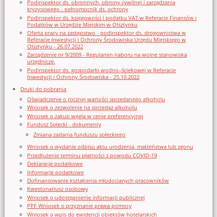
Podinspektor ds. obronnych, obrony cywilnej i zarządzania
kryzysowego - pełnomocnik ds. ochrony
Podinspektor ds. księgowości i podatku VAT w Referacie Finansów i
Podatków w Urzędzie Miejskim w Olsztynku
Oferta pracy na zastępstwo - podinspektor ds. drogownictwa w
Referacie Inwestycji i Ochrony Środowiska Urzędu Miejskiego w
Olsztynku - 26.07.2022
Zarządzenie nr 9/2009 - Regulamin naboru na wolne stanowiska
urzędnicze.
Podinspektor ds. gospodarki wodno–ściekowej w Referacie
Inwestycji i Ochrony Środowiska - 25.10.2022
Druki do pobrania
Oświadczenie o rocznej wartości sprzedanego alkoholu
Wniosek o zezwolenie na sprzedaz alkoholu
Wniosek o zakup węgla w cenie preferencyjnej
Fundusz Sołecki - dokumenty
Zmiana zadania funduszu sołeckiego
Wniosek o wydanie odpisu aktu urodzenia, małżeństwa lub zgonu
Przedłużenie terminu płatności z powodu COVID-19
Deklaracje podatkowe
Informacje podatkowe
Dofinansowanie kształcenia młodocianych pracowników
Kwestonariusz osobowy
Wniosek o udostępnienie informacji publicznej
PPF Wniosek o przyznanie prawa pomocy
Wniosek o wpis do ewidencji obiektów hotelarskich