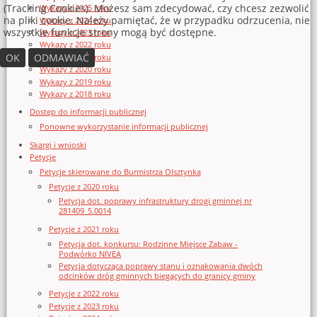
(Tracking Cookies). Możesz sam zdecydować, czy chcesz zezwolić
Wykazy z 2025 roku
na pliki cookie. Należy pamiętać, że w przypadku odrzucenia, nie
Wykazy z 2024 roku
wszystkie funkcje strony mogą być dostępne.
Wykazy z 2023 roku
Wykazy z 2022 roku
OK
ODMAWIAĆ
Wykazy z 2021 roku
Wykazy z 2020 roku
Wykazy z 2019 roku
Wykazy z 2018 roku
Dostęp do informacji publicznej
Ponowne wykorzystanie informacji publicznej
Skargi i wnioski
Petycje
Petycje skierowane do Burmistrza Olsztynka
Petycje z 2020 roku
Petycja dot. poprawy infrastruktury drogi gminnej nr
281409_5.0014
Petycje z 2021 roku
Petycja dot. konkursu: Rodzinne Miejsce Zabaw -
Podwórko NIVEA
Petycja dotycząca poprawy stanu i oznakowania dwóch
odcinków dróg gminnych biegących do granicy gminy
Petycje z 2022 roku
Petycje z 2023 roku