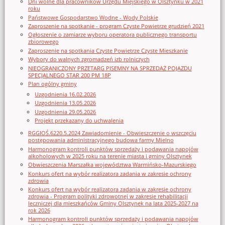
Dni wolne dla pracowników Urzędu Miejskiego w Olsztynku w 2021
roku
Państwowe Gospodarstwo Wodne - Wody Polskie
Zaproszenie na spotkanie - program Czyste Powietrze grudzień 2021
Ogłoszenie o zamiarze wyboru operatora publicznego transportu
zbiorowego
Zaproszenie na spotkania Czyste Powietrze Czyste Mieszkanie
Wybory do walnych zgromadzeń izb rolniczych
NIEOGRANICZONY PRZETARG PISEMNY NA SPRZEDAŻ POJAZDU
SPECJALNEGO STAR 200 PM 18P
Plan ogólny gminy
Uzgodnienia 16.02.2026
Uzgodnienia 13.05.2026
Uzgodnienia 29.05.2026
Projekt przekazany do uchwalenia
RGGIOŚ.6220.5.2024 Zawiadomienie - Obwieszczenie o wszczęciu
postępowania administracyjnego budowa farmy Mielno
Harmonogram kontroli punktów sprzedaży i podawania napojów
alkoholowych w 2025 roku na terenie miasta i gminy Olsztynek
Obwieszczenia Marszałka województwa Warmińsko-Mazurskiego
Konkurs ofert na wybór realizatora zadania w zakresie ochrony
zdrowia
Konkurs ofert na wybór realizatora zadania w zakresie ochrony
zdrowia - Program polityki zdrowotnej w zakresie rehabilitacji
leczniczej dla mieszkańców Gminy Olsztynek na lata 2025-2027 na
rok 2026
Harmonogram kontroli punktów sprzedaży i podawania napojów