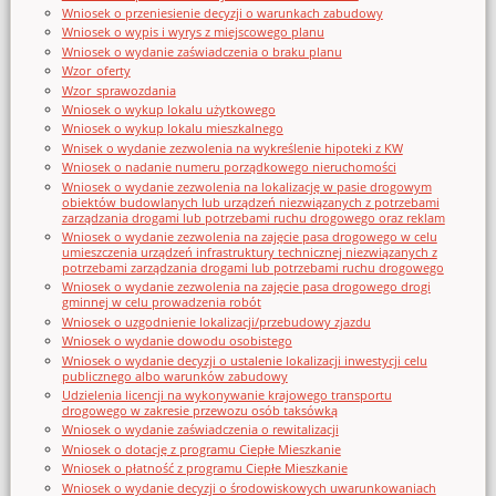
Wniosek o przeniesienie decyzji o warunkach zabudowy
Wniosek o wypis i wyrys z miejscowego planu
Wniosek o wydanie zaświadczenia o braku planu
Wzor_oferty
Wzor_sprawozdania
Wniosek o wykup lokalu użytkowego
Wniosek o wykup lokalu mieszkalnego
Wnisek o wydanie zezwolenia na wykreślenie hipoteki z KW
Wniosek o nadanie numeru porządkowego nieruchomości
Wniosek o wydanie zezwolenia na lokalizację w pasie drogowym
obiektów budowlanych lub urządzeń niezwiązanych z potrzebami
zarządzania drogami lub potrzebami ruchu drogowego oraz reklam
Wniosek o wydanie zezwolenia na zajęcie pasa drogowego w celu
umieszczenia urządzeń infrastruktury technicznej niezwiązanych z
potrzebami zarządzania drogami lub potrzebami ruchu drogowego
Wniosek o wydanie zezwolenia na zajęcie pasa drogowego drogi
gminnej w celu prowadzenia robót
Wniosek o uzgodnienie lokalizacji/przebudowy zjazdu
Wniosek o wydanie dowodu osobistego
Wniosek o wydanie decyzji o ustalenie lokalizacji inwestycji celu
publicznego albo warunków zabudowy
Udzielenia licencji na wykonywanie krajowego transportu
drogowego w zakresie przewozu osób taksówką
Wniosek o wydanie zaświadczenia o rewitalizacji
Wniosek o dotację z programu Ciepłe Mieszkanie
Wniosek o płatność z programu Ciepłe Mieszkanie
Wniosek o wydanie decyzji o środowiskowych uwarunkowaniach