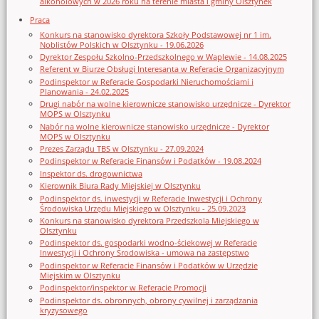
alkoholowych w 2026 roku na terenie miasta i gminy Olsztynek
Praca
Konkurs na stanowisko dyrektora Szkoły Podstawowej nr 1 im.
Noblistów Polskich w Olsztynku - 19.06.2026
Dyrektor Zespołu Szkolno-Przedszkolnego w Waplewie - 14.08.2025
Referent w Biurze Obsługi Interesanta w Referacie Organizacyjnym
Podinspektor w Referacie Gospodarki Nieruchomościami i
Planowania - 24.02.2025
Drugi nabór na wolne kierownicze stanowisko urzędnicze - Dyrektor
MOPS w Olsztynku
Nabór na wolne kierownicze stanowisko urzędnicze - Dyrektor
MOPS w Olsztynku
Prezes Zarządu TBS w Olsztynku - 27.09.2024
Podinspektor w Referacie Finansów i Podatków - 19.08.2024
Inspektor ds. drogownictwa
Kierownik Biura Rady Miejskiej w Olsztynku
Podinspektor ds. inwestycji w Referacie Inwestycji i Ochrony
Środowiska Urzędu Miejskiego w Olsztynku - 25.09.2023
Konkurs na stanowisko dyrektora Przedszkola Miejskiego w
Olsztynku
Podinspektor ds. gospodarki wodno-ściekowej w Referacie
Inwestycji i Ochrony Środowiska - umowa na zastępstwo
Podinspektor w Referacie Finansów i Podatków w Urzędzie
Miejskim w Olsztynku
Podinspektor/inspektor w Referacie Promocji
Podinspektor ds. obronnych, obrony cywilnej i zarządzania
kryzysowego