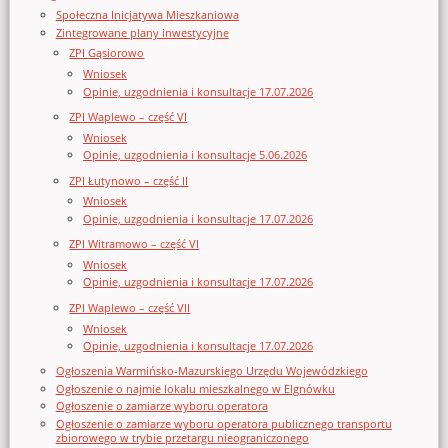
Społeczna Inicjatywa Mieszkaniowa
Zintegrowane plany inwestycyjne
ZPI Gąsiorowo
Wniosek
Opinie, uzgodnienia i konsultacje 17.07.2026
ZPI Waplewo – część VI
Wniosek
Opinie, uzgodnienia i konsultacje 5.06.2026
ZPI Łutynowo – część II
Wniosek
Opinie, uzgodnienia i konsultacje 17.07.2026
ZPI Witramowo – część VI
Wniosek
Opinie, uzgodnienia i konsultacje 17.07.2026
ZPI Waplewo – część VII
Wniosek
Opinie, uzgodnienia i konsultacje 17.07.2026
Ogłoszenia Warmińsko-Mazurskiego Urzędu Wojewódzkiego
Ogłoszenie o najmie lokalu mieszkalnego w Elgnówku
Ogłoszenie o zamiarze wyboru operatora
Ogłoszenie o zamiarze wyboru operatora publicznego transportu
zbiorowego w trybie przetargu nieograniczonego