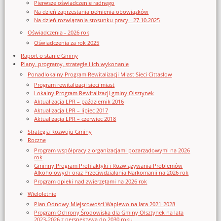
Pierwsze oświadczenie radnego
Na dzień zaprzestania pełnienia obowiązków
Na dzień rozwiązania stosunku pracy - 27.10.2025
Oświadczenia - 2026 rok
Oświadczenia za rok 2025
Raport o stanie Gminy
Plany, programy, strategie i ich wykonanie
Ponadlokalny Program Rewitalizacji Miast Sieci Cittaslow
Program rewitalizacji sieci miast
Lokalny Program Rewitalizacji gminy Olsztynek
Aktualizacja LPR – październik 2016
Aktualizacja LPR – lipiec 2017
Aktualizacja LPR – czerwiec 2018
Strategia Rozwoju Gminy
Roczne
Program współpracy z organizacjami pozarządowymi na 2026
rok
Gminny Program Profilaktyki i Rozwiązywania Problemów
Alkoholowych oraz Przeciwdziałania Narkomanii na 2026 rok
Program opieki nad zwierzętami na 2026 rok
Wieloletnie
Plan Odnowy Miejscowości Waplewo na lata 2021-2028
Program Ochrony Środowiska dla Gminy Olsztynek na lata
2023-2026 z perspektywą do 2030 roku