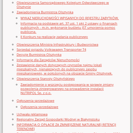
Obwieszczenia Samorządowego Kolegium Odwoławczego w
Olsztynie
Zawiadomienia Burmistrza Olsztynka
WYKAZ NIERUCHOMOŚCI WPISANYCH DO REJESTRU ZABYTKÓW.
Informacja na podstawie art. 37 ust. 1 pkt 2 ustawy o finansach
publicznych - m.in. wykonanie budżetu JST umorzenia pomoc
publiczna.
II Konkurs na realizację zadania publicznego
Obwieszczenia Ministra Infrastruktury i Budwonictwa
Sprzedaż pojazdu Volkswagen Transporter T4
Decyzje Burmistrza Olsztynka
Informacje dla Zarządców Nieruchomości
Zestawienie danych dotyczących czynszów najmu lokali
mieszkalnych, nienależących do publicznego zasobu
mieszkaniowego, w położonych na obszarze Gminy Olsztynek.
Obwieszczenia Starosty Olsztyńskiego
Zawiadomienie o wszczęciu postępowania w sprawie zmiany
pozwolenia zintegrowanego na prowadzenie instalacji
NUTRIPOL Sp. z o.o.
Ogłoszenia sprzedażowe
Ogłoszenia sprzedażowe
Uchwała reklamowa
Regionalny Zarząd Gospodarki Wodnej w Białymstoku
INFORMACJA O OPŁACIE ZA ZMNIEJSZENIE NATURALNEJ RETENCJI
TERENOWEJ