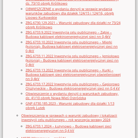
dz. 73/10 obręb Królikowo
OBWIESZCZENIE o wydaniu decyzji w sprawie wydania
warunków zabudowy dla działek 124/15 i 124/16, obręb
Lipowo Kurkowskie
ZBG.6730.129.2021 – Warunki zabudowy dla działki nr 73/24
obręb Królikowo
ZBG.6733.9.2022 Inwestycja celu publicznego – Ząbie –
Budowa kablowej elektroenergetycznej sieci nn 0,4kV
ZBG.6733.10.2022 Inwestycja celu publicznego – Mierki
(kolonia)– Budowa kablowej elektroenergetycznej sieci nn
0,4kV
ZBG.6733.11.2022 Inwestycja celu publicznego – Jemiołowo
(kolonia) – Budowa kablowej elektroenergetycznej sieci nn
0,4kV
ZBG.6733.13.2022 Inwestycja celu publicznego – Kurki –
Budowa kablowej sieci elektroenergetycznej oświetleniowej
nn 0,4kV
ZBG.6733.17.2022 Inwestycja celu publicznego – Gąsiorowo
Olsztyneckie – Budowa elektroenergetycznej sieci nn 0,4 kV
Obwieszczenie o wydaniu decyzji o warunkach zabudowy,
dz. 41/10 obręb Nowa Wieś Ostródzka
GNP.6730.185.2023 - Warunki zabudowy dla działki 1/13
obręb Lutek
Obwieszczenia w sprawach o warunki zabudowy i lokalizacji
inwestycji celu publicznego – rok wszczęcia sprawy 2024
ZBG.6733.1.2024 – Łutynowo – Budowa kablowej sieci
elektroenergetycznej nn 0,4 kV