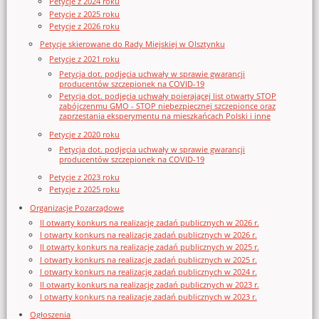
Petycje z 2024 roku
Petycje z 2025 roku
Petycje z 2026 roku
Petycje skierowane do Rady Miejskiej w Olsztynku
Petycje z 2021 roku
Petycja dot. podjęcia uchwały w sprawie gwarancji
producentów szczepionek na COVID-19
Petycja dot. podjęcia uchwały poierającej list otwarty STOP
zabójczenmu GMO - STOP niebezpiecznej szczepionce oraz
zaprzestania eksperymentu na mieszkańcach Polski i inne
Petycje z 2020 roku
Petycja dot. podjęcia uchwały w sprawie gwarancji
producentów szczepionek na COVID-19
Petycje z 2023 roku
Petycje z 2025 roku
Organizacje Pozarządowe
II otwarty konkurs na realizację zadań publicznych w 2026 r.
I otwarty konkurs na realizację zadań publicznych w 2026 r.
II otwarty konkurs na realizację zadań publicznych w 2025 r.
I otwarty konkurs na realizację zadań publicznych w 2025 r.
I otwarty konkurs na realizację zadań publicznych w 2024 r.
II otwarty konkurs na realizację zadań publicznych w 2023 r.
I otwarty konkurs na realizację zadań publicznych w 2023 r.
Ogłoszenia