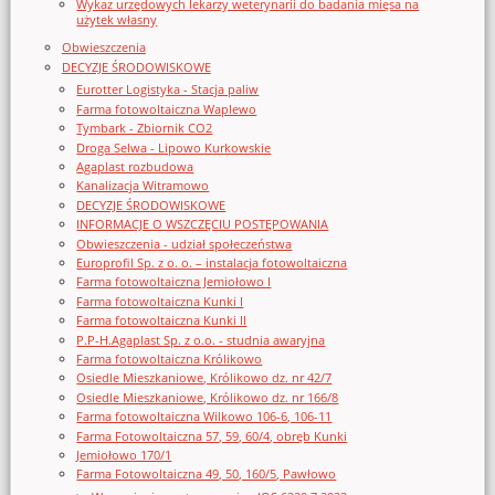
Wykaz urzędowych lekarzy weterynarii do badania mięsa na
użytek własny
Obwieszczenia
DECYZJE ŚRODOWISKOWE
Eurotter Logistyka - Stacja paliw
Farma fotowoltaiczna Waplewo
Tymbark - Zbiornik CO2
Droga Selwa - Lipowo Kurkowskie
Agaplast rozbudowa
Kanalizacja Witramowo
DECYZJE ŚRODOWISKOWE
INFORMACJE O WSZCZĘCIU POSTĘPOWANIA
Obwieszczenia - udział społeczeństwa
Europrofil Sp. z o. o. – instalacja fotowoltaiczna
Farma fotowoltaiczna Jemiołowo I
Farma fotowoltaiczna Kunki I
Farma fotowoltaiczna Kunki II
P.P-H.Agaplast Sp. z o.o. - studnia awaryjna
Farma fotowoltaiczna Królikowo
Osiedle Mieszkaniowe, Królikowo dz. nr 42/7
Osiedle Mieszkaniowe, Królikowo dz. nr 166/8
Farma fotowoltaiczna Wilkowo 106-6, 106-11
Farma Fotowoltaiczna 57, 59, 60/4, obręb Kunki
Jemiołowo 170/1
Farma Fotowoltaiczna 49, 50, 160/5, Pawłowo