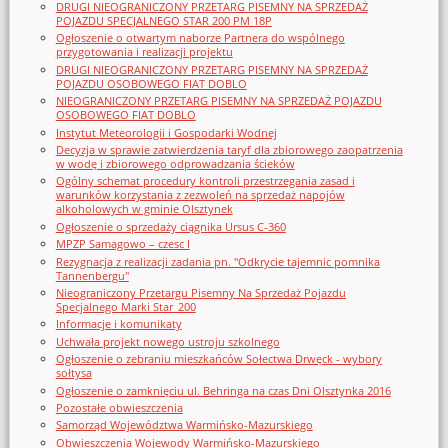
DRUGI NIEOGRANICZONY PRZETARG PISEMNY NA SPRZEDAŻ
POJAZDU SPECJALNEGO STAR 200 PM 18P
Ogłoszenie o otwartym naborze Partnera do wspólnego
przygotowania i realizacji projektu
DRUGI NIEOGRANICZONY PRZETARG PISEMNY NA SPRZEDAŻ
POJAZDU OSOBOWEGO FIAT DOBLO
NIEOGRANICZONY PRZETARG PISEMNY NA SPRZEDAŻ POJAZDU
OSOBOWEGO FIAT DOBLO
Instytut Meteorologii i Gospodarki Wodnej
Decyzja w sprawie zatwierdzenia taryf dla zbiorowego zaopatrzenia
w wodę i zbiorowego odprowadzania ścieków
Ogólny schemat procedury kontroli przestrzegania zasad i
warunków korzystania z zezwoleń na sprzedaż napojów
alkoholowych w gminie Olsztynek
Ogłoszenie o sprzedaży ciągnika Ursus C-360
MPZP Samagowo – czesc I
Rezygnacja z realizacji zadania pn. "Odkrycie tajemnic pomnika
Tannenbergu"
Nieograniczony Przetargu Pisemny Na Sprzedaż Pojazdu
Specjalnego Marki Star_200
Informacje i komunikaty
Uchwała projekt nowego ustroju szkolnego
Ogłoszenie o zebraniu mieszkańców Sołectwa Drwęck - wybory
sołtysa
Ogłoszenie o zamknięciu ul. Behringa na czas Dni Olsztynka 2016
Pozostałe obwieszczenia
Samorząd Województwa Warmińsko-Mazurskiego
Obwieszczenia Wojewody Warmińsko-Mazurskiego