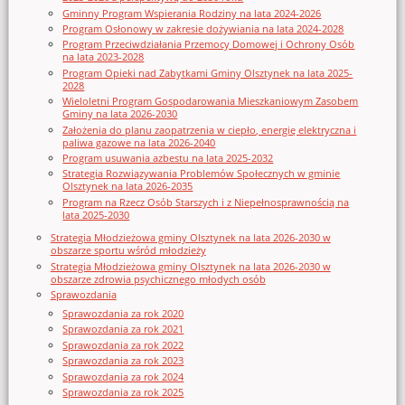
Gminny Program Wspierania Rodziny na lata 2024-2026
Program Osłonowy w zakresie dożywiania na lata 2024-2028
Program Przeciwdziałania Przemocy Domowej i Ochrony Osób
na lata 2023-2028
Program Opieki nad Zabytkami Gminy Olsztynek na lata 2025-
2028
Wieloletni Program Gospodarowania Mieszkaniowym Zasobem
Gminy na lata 2026-2030
Założenia do planu zaopatrzenia w ciepło, energię elektryczna i
paliwa gazowe na lata 2026-2040
Program usuwania azbestu na lata 2025-2032
Strategia Rozwiązywania Problemów Społecznych w gminie
Olsztynek na lata 2026-2035
Program na Rzecz Osób Starszych i z Niepełnosprawnością na
lata 2025-2030
Strategia Młodzieżowa gminy Olsztynek na lata 2026-2030 w
obszarze sportu wśród młodzieży
Strategia Młodzieżowa gminy Olsztynek na lata 2026-2030 w
obszarze zdrowia psychicznego młodych osób
Sprawozdania
Sprawozdania za rok 2020
Sprawozdania za rok 2021
Sprawozdania za rok 2022
Sprawozdania za rok 2023
Sprawozdania za rok 2024
Sprawozdania za rok 2025