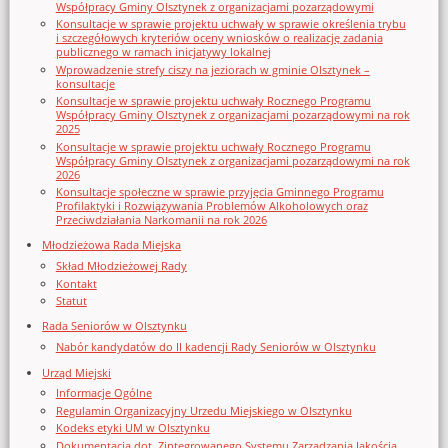
Współpracy Gminy Olsztynek z organizacjami pozarządowymi
Konsultacje w sprawie projektu uchwały w sprawie określenia trybu
i szczegółowych kryteriów oceny wniosków o realizację zadania
publicznego w ramach inicjatywy lokalnej
Wprowadzenie strefy ciszy na jeziorach w gminie Olsztynek –
konsultacje
Konsultacje w sprawie projektu uchwały Rocznego Programu
Współpracy Gminy Olsztynek z organizacjami pozarządowymi na rok
2025
Konsultacje w sprawie projektu uchwały Rocznego Programu
Współpracy Gminy Olsztynek z organizacjami pozarządowymi na rok
2026
Konsultacje społeczne w sprawie przyjęcia Gminnego Programu
Profilaktyki i Rozwiązywania Problemów Alkoholowych oraz
Przeciwdziałania Narkomanii na rok 2026
Młodzieżowa Rada Miejska
Skład Młodzieżowej Rady
Kontakt
Statut
Rada Seniorów w Olsztynku
Nabór kandydatów do II kadencji Rady Seniorów w Olsztynku
Urząd Miejski
Informacje Ogólne
Regulamin Organizacyjny Urzedu Miejskiego w Olsztynku
Kodeks etyki UM w Olsztynku
Dokumentacja dot. Zintegrowanego Systemu Zarządzania Jakością