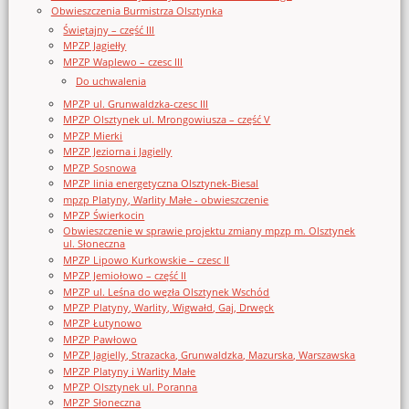
Obwieszczenia Burmistrza Olsztynka
Świętajny – część III
MPZP Jagiełły
MPZP Waplewo – czesc III
Do uchwalenia
MPZP ul. Grunwaldzka-czesc III
MPZP Olsztynek ul. Mrongowiusza – część V
MPZP Mierki
MPZP Jeziorna i Jagielly
MPZP Sosnowa
MPZP linia energetyczna Olsztynek-Biesal
mpzp Platyny, Warlity Małe - obwieszczenie
MPZP Świerkocin
Obwieszczenie w sprawie projektu zmiany mpzp m. Olsztynek
ul. Słoneczna
MPZP Lipowo Kurkowskie – czesc II
MPZP Jemiołowo – część II
MPZP ul. Leśna do węzła Olsztynek Wschód
MPZP Platyny, Warlity, Wigwałd, Gaj, Drwęck
MPZP Łutynowo
MPZP Pawłowo
MPZP Jagielly, Strazacka, Grunwaldzka, Mazurska, Warszawska
MPZP Platyny i Warlity Małe
MPZP Olsztynek ul. Poranna
MPZP Słoneczna