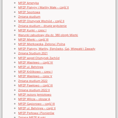
MPZP Ameryka
MPZP Platyny i Warlity Małe – część II
MPZP Sportowa
Zmiana studium
MPZP Olsztynek Wschód – część II
Zmiana studium – drugie wyłożenie
MPZP Kunki – czesc I
Warunki zabudowy dla dz. 380 obręb Mierki
MPZP Mierki – część III
MPZP Mierkowska, Zielona i Polna
MPZP Platyny, Warlity, Elgnówko, Gaj, Wigwałd i Zawady
Zmiana Studium 2021
MPZP węzeł Olsztynek Zachód
MPZP Waplewo – część IV
MPZP ul. Behringa
MPZP Królikowo – czesc I
MPZP Waplewo – czesc V
Zmiana studium 2022
MPZP Pawłowo – część III
Zmiana studium 2022 II
MPZP jezioro Jemiołowo
MPZP Wilcza – obszar A
MPZP Gąsiorowo – część III
MPZP ul. Behringa – część II
MPZP Perłowa i Pionierów
Zmiana MPZP Kunki