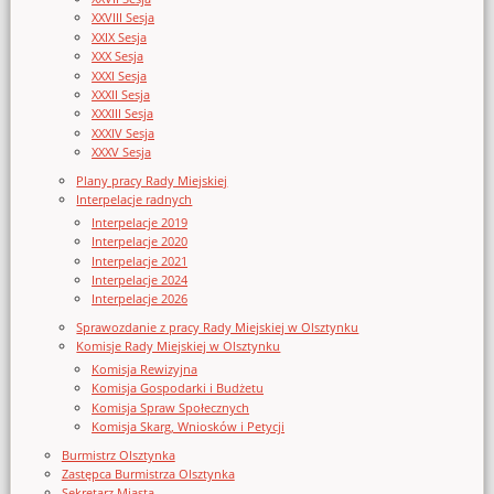
XXVIII Sesja
XXIX Sesja
XXX Sesja
XXXI Sesja
XXXII Sesja
XXXIII Sesja
XXXIV Sesja
XXXV Sesja
Plany pracy Rady Miejskiej
Interpelacje radnych
Interpelacje 2019
Interpelacje 2020
Interpelacje 2021
Interpelacje 2024
Interpelacje 2026
Sprawozdanie z pracy Rady Miejskiej w Olsztynku
Komisje Rady Miejskiej w Olsztynku
Komisja Rewizyjna
Komisja Gospodarki i Budżetu
Komisja Spraw Społecznych
Komisja Skarg, Wniosków i Petycji
Burmistrz Olsztynka
Zastępca Burmistrza Olsztynka
Sekretarz Miasta