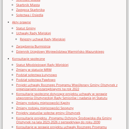
Skarbnik Miasta
Zastępca Skarbnika
Sołectwa i Osiedla
Akty prawne
Statut Gminy
Uchwały Rady Miejskiej
Rejestry uchwał Rady Miejskiej
Zarządzenia Burmistrza
Dziennik Urzędowy Województwa Warmińsko-Mazurskiego
Konsultacje społeczne
Statut Młodzieżowej Rady Miejskiej
Zmiany w statucie MRM
Podział sołectwa Łutynowo
Podział sołectwa Pawłowo
Projekt uchwały Rocznego Programu Współpracy Gminy Olsztynek z
organizacjami pozarządowymi na rok 2022
Konsultacje społeczne dotyczące projektu uchwały w sprawie
utworzenia Olsztyneckiej Rady Seniorów i nadania jej Statutu
Zmiany rodzaju miejscowości Kąpity
Zmiany rodzaju miejscowości Spoguny
Projekty statutów sołectw gminy Olsztynek
Konsultacje projektu „Programu Ochrony Środowiska dla Gminy
Olsztynek na lata 2023-2026 z perspektywą do roku 2030
Konsultacje w sprawie projektu uchwały Rocznego Programu