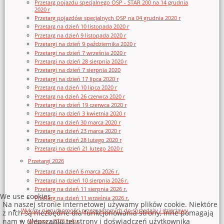
Przetarg pojazdu specjalnego OSP - STAR 200 na 14 grudnia
2020 r
Przetarg pojazdów specjalnych OSP na 04 grudnia 2020 r
Przetarg na dzień 10 listopada 2020 r
Przetarg na dzień 9 listopada 2020 r
Przetargi na dzień 9 października 2020 r
Przetargi na dzień 7 września 2020 r
Przetargi na dzień 28 sierpnia 2020 r
Przetargi na dzień 7 sierpnia 2020
Przetargi na dzień 17 lipca 2020 r
Przetarg na dzień 10 lipca 2020 r
Przetarg na dzień 26 czerwca 2020 r
Przetargi na dzień 19 czerwca 2020 r
Przetargi na dzień 3 kwietnia 2020 r
Przetarg na dzień 30 marca 2020 r
Przetarg na dzień 23 marca 2020 r
Przetarg na dzień 28 lutego 2020 r
Przetargi na dzień 21 lutego 2020 r
Przetargi 2026
Przetarg na dzień 6 marca 2026 r.
Przetargi na dzień 10 sierpnia 2026 r.
Przetarg na dzień 11 sierpnia 2026 r.
We use cookies
Przetarg na dzień 11 września 2026 r.
Na naszej stronie internetowej używamy plików cookie. Niektóre
Wykazy nieruchomości przeznaczonych do sprzedaży i dzierżawy
z nich są niezbędne dla funkcjonowania strony, inne pomagają
nam w ulepszaniu tej strony i doświadczeń użytkownika
Wykazy z 2026 roku