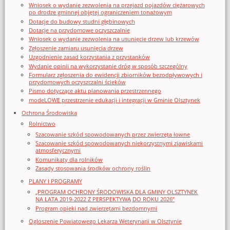
Wniosek o wydanie zezwolenia na przejazd pojazdów ciężarowych
po drodze gminnej objętej ograniczeniem tonażowym
Dotacje do budowy studni głębinowych
Dotacje na przydomowe oczyszczalnie
Wniosek o wydanie zezwolenia na usunięcie drzew lub krzewów
Zgłoszenie zamiaru usunięcia drzew
Uzgodnienie zasad korzystania z przystanków
Wydanie opinii na wykorzystanie dróg w sposób szczególny
Formularz zgłoszenia do ewidencji zbiorników bezodpływowych i
przydomowych oczyszczalni ścieków
Pismo dotyczące aktu planowania przestrzennego
modeLOWE przestrzenie edukacji i integracji w Gminie Olsztynek
Ochrona Środowiska
Rolnictwo
Szacowanie szkód spowodowanych przez zwierzęta łowne
Szacowanie szkód spowodowanych niekorzystnymi zjawiskami
atmosferycznymi
Komunikaty dla rolników
Zasady stosowania środków ochrony roślin
PLANY I PROGRAMY
„PROGRAM OCHRONY ŚRODOWISKA DLA GMINY OLSZTYNEK
NA LATA 2019-2022 Z PERSPEKTYWĄ DO ROKU 2026”
Program opieki nad zwierzętami bezdomnymi
Ogloszenie Powiatowego Lekarza Weterynarii w Olsztynie