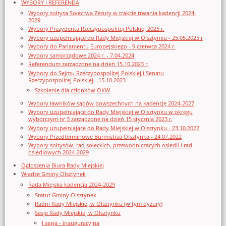
WYBORY I REFERENDA
Wybory sołtysa Sołectwa Zezuty w trakcie trwania kadencji 2024-
2029
Wybory Prezydenta Rzeczypospolitej Polskiej 2025 r.
Wybory uzupełniające do Rady Miejskiej w Olsztynku - 25.05.2025 r
Wybory do Parlamentu Europejskiego - 9 czerwca 2024 r.
Wybory samorządowe 2024 r. - 7.04.2024
Referendum zarządzone na dzień 15.10.2023 r.
Wybory do Sejmu Rzeczypospolitej Polskiej i Senatu
Rzeczypospolitej Polskiej - 15.10.2023
Szkolenie dla członków OKW
Wybory ławników sądów powszechnych na kadencję 2024-2027
Wybory uzupełniające do Rady Miejskiej w Olsztynku w okręgu
wyborczym nr 3 zarządzone na dzień 15 stycznia 2023 r.
Wybory uzupełniające do Rady Miejskiej w Olsztynku - 23.10.2022
Wybory Przedterminowe Burmistrza Olsztynka - 24.07.2022
Wybory sołtysów, rad sołeckich, przewodniczących osiedli i rad
osiedlowych 2024-2029
Ogłoszenia Biura Rady Miejskiej
Władze Gminy Olsztynek
Rada Miejska kadencja 2024-2029
Statut Gminy Olsztynek
Radni Rady Miejskiej w Olsztynku (w tym dyżury)
Sesje Rady Miejskiej w Olsztynku
I sesja - inauguracyjna