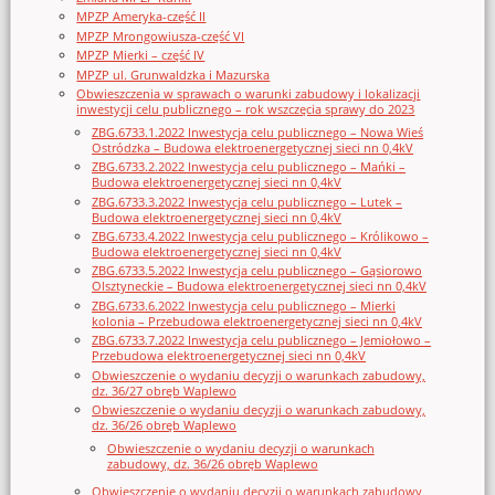
MPZP Ameryka-część II
MPZP Mrongowiusza-część VI
MPZP Mierki – część IV
MPZP ul. Grunwaldzka i Mazurska
Obwieszczenia w sprawach o warunki zabudowy i lokalizacji
inwestycji celu publicznego – rok wszczęcia sprawy do 2023
ZBG.6733.1.2022 Inwestycja celu publicznego – Nowa Wieś
Ostródzka – Budowa elektroenergetycznej sieci nn 0,4kV
ZBG.6733.2.2022 Inwestycja celu publicznego – Mańki –
Budowa elektroenergetycznej sieci nn 0,4kV
ZBG.6733.3.2022 Inwestycja celu publicznego – Lutek –
Budowa elektroenergetycznej sieci nn 0,4kV
ZBG.6733.4.2022 Inwestycja celu publicznego – Królikowo –
Budowa elektroenergetycznej sieci nn 0,4kV
ZBG.6733.5.2022 Inwestycja celu publicznego – Gąsiorowo
Olsztyneckie – Budowa elektroenergetycznej sieci nn 0,4kV
ZBG.6733.6.2022 Inwestycja celu publicznego – Mierki
kolonia – Przebudowa elektroenergetycznej sieci nn 0,4kV
ZBG.6733.7.2022 Inwestycja celu publicznego – Jemiołowo –
Przebudowa elektroenergetycznej sieci nn 0,4kV
Obwieszczenie o wydaniu decyzji o warunkach zabudowy,
dz. 36/27 obręb Waplewo
Obwieszczenie o wydaniu decyzji o warunkach zabudowy,
dz. 36/26 obręb Waplewo
Obwieszczenie o wydaniu decyzji o warunkach
zabudowy, dz. 36/26 obręb Waplewo
Obwieszczenie o wydaniu decyzji o warunkach zabudowy,